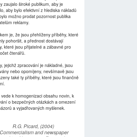
by zaujalo široké publikum, aby je
lo, aby bylo efektivní z hlediska nákladů
bylo možno prodat pozornost publika
telům reklamy.
kem je, že jsou přehlíženy příběhy, které
ly pohoršit, a přednost dostávají
y, které jsou přijatelné a zábavné pro
počet čtenářů.
y, jejichž zpracování je nákladné, jsou
vány nebo opomíjeny, nevšímavě jsou
zeny také ty příběhy, které jsou finančně
ní.
 vede k homogenizaci obsahu novin, k
vání o bezpečných otázkách a omezení
názorů a vyjadřovaných myšlenek.
R.G. Picard, (2004)
“Commercialism and newspaper