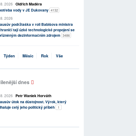
 8. 2026
Oldřich Maděra
potřeba vody v JE Dukovany
4132
 8. 2026
ausův podržtaška v roli Babišova ministra
hraničí tají úzké technologické propojení se
přízněným dezinformačním zdrojem
3486
Týden
Měsíc
Rok
Vše
ílenější dnes
 8. 2026
Petr Waniek Horváth
ausův útok na důstojnost. Výrok, který
haluje celý jeho politický příběh
1