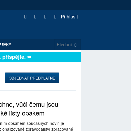
Přihlásit
PĚVKY
ispějte. ➥
OBJEDNAT PŘEDPLATNÉ
hno, vůči čemu jsou
ské listy opakem
ním obsahem současných novin je
ionalizované zpravodajství zpracované