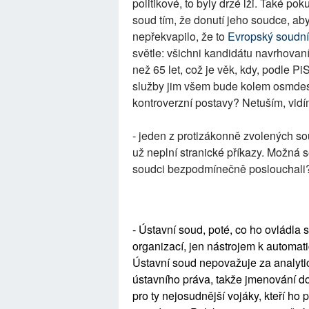
politikové, to byly drzé lži. Také p
soud tím, že donutí jeho soudce, a
nepřekvapilo, že to
Evropský soudní
světle: všichni kandidátu navrhovaní
než 65 let, což je věk, kdy, podle P
služby jim všem bude kolem osmdesá
kontroverzní postavy? Netuším, vidí
- jeden z protizákonně zvolených sou
už neplní stranické příkazy. Možná s
soudci bezpodmínečně poslouchali
- Ústavní soud, poté, co ho ovládla 
organizací, jen nástrojem k automa
Ústavní soud nepovažuje za analyti
ústavního práva, takže jmenování d
pro ty nejosudnější vojáky, kteří ho