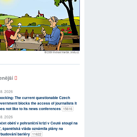
enější
 8. 2026
ocking: The current questionable Czech
vernment blocks the access of journalists it
es not like to its news conferences
15616
 8. 2026
čet obětí v pohraniční krizi v Ceutě stoupl na
, španělská vláda oznámila plány na
ybudování bariéry
11622