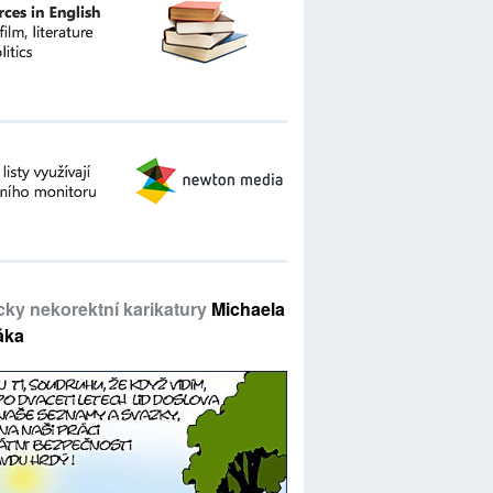
icky nekorektní karikatury
Michaela
áka