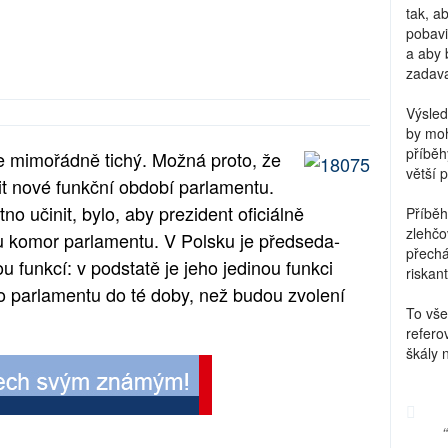
tak, a
pobavi
a aby 
zadava
Výsled
by moh
příběh
ice mimořádně tichý. Možná proto, že
větší 
jit nové funkční období parlamentu.
no učinit, bylo, aby prezident oficiálně
Příběh
zlehčo
 komor parlamentu. V Polsku je předseda-
přechá
 funkcí: v podstatě je jeho jedinou funkci
riskant
o parlamentu do té doby, než budou zvolení
To vše
refero
škály 