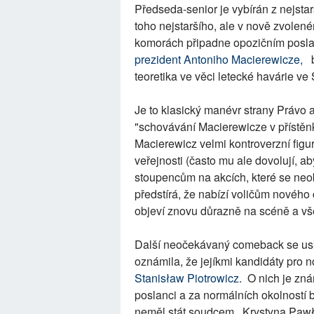
Předseda-senior je vybírán z nejsta
toho nejstaršího, ale v nově zvolen
komorách připadne opozičním posla
prezident Antoniho Macierewicze,
bý
teoretika ve věci letecké havárie v
Je to klasický manévr strany Právo 
"schovávání Macierewicze v přístěnk
Macierewicz velmi kontroverzní fig
veřejnosti (často mu ale dovolují, 
stoupencům na akcích, které se neob
předstírá, že nabízí voličům novéh
objeví znovu důrazně na scéně a vš
Další neočekávaný comeback se usku
oznámila, že jejíkmi kandidáty pro 
Stanisław Piotrowicz.
O nich je znám
poslanci a za normálních okolností b
neměl stát soudcem. Krystyna Pawło