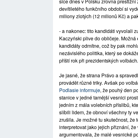
sice dnes v Polsku zrovna prestižní
devítiletého funkčního období si vyd
miliony zlotých (12 milionů Kč) a 
- a nakonec: tito kandidáti vyvolali z
Kaczyński plive do obličeje. Možná 
kandidáty odmítne, což by pak moh
nezávislého politika, který se doká
příští rok při prezidentských volbách
Je jasné, že strana Právo a spraved
provádět různé triky. Avšak po volb
Podlasie informuje
, že pouhý den po
stanice v jedné tamější vesnici pros
jedním z mála volebních příslibů, kt
slíbili lidem, že obnoví všechny ty v
zrušila. Je možné tu skutečnost, že t
interpretovat jako jejich přiznání, 
argumentovala, že malé vesnické pol