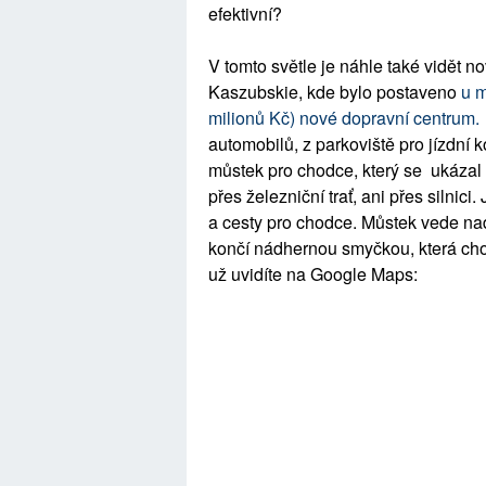
efektivní?
V tomto světle je náhle také vidět no
Kaszubskie, kde bylo postaveno
u m
milionů Kč) nové dopravní centrum
automobilů, z parkoviště pro jízdní ko
můstek pro chodce, který se ukázal 
přes železniční trať, ani přes silnici.
a cesty pro chodce. Můstek vede nad
končí nádhernou smyčkou, která chod
už uvidíte na Google Maps: