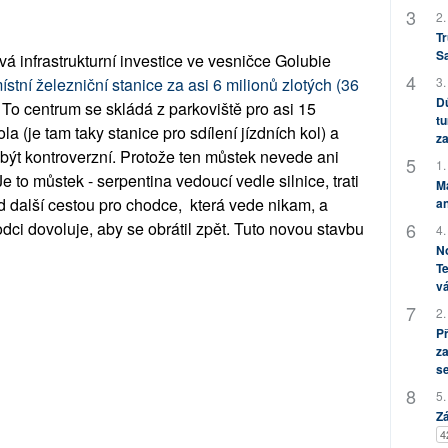
2.
Tr
S
vá infrastrukturní investice ve vesničce Golubie
ístní železniční stanice za asi 6 milionů zlotých (36
3.
Dů
.
To centrum se skládá z parkoviště pro asi 15
tu
la (je tam taky stanice pro sdílení jízdních kol) a
za
být kontroverzní. Protože ten můstek nevede ani
1.
 Je to můstek - serpentina vedoucí vedle silnice, trati
M
 další cestou pro chodce, která vede nikam, a
an
ci dovoluje, aby se obrátil zpět. Tuto novou stavbu
4.
No
Te
vá
2.
P
za
s
5.
Zá
4