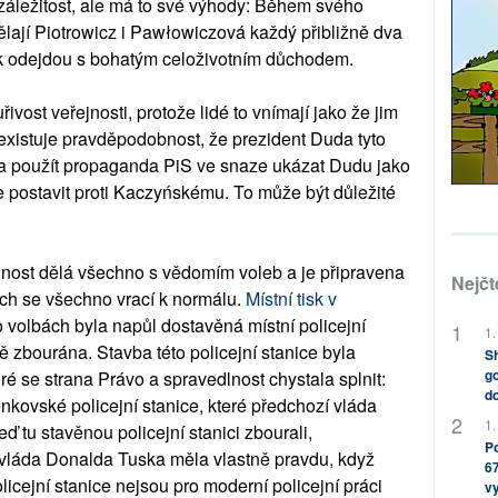
 záležitost, ale má to své výhody: Během svého
ělají Piotrowicz i Pawłowiczová každý přibližně dva
pak odejdou s bohatým celoživotním důchodem.
uřivost veřejnosti, protože lidé to vnímají jako že jim
existuje pravděpodobnost, že prezident Duda tyto
la použít propaganda PiS ve snaze ukázat Dudu jako
že postavit proti Kaczyńskému. To může být důležité
.
lnost dělá všechno s vědomím voleb a je připravena
Nejčt
ách se všechno vrací k normálu.
Místní tisk v
 volbách byla napůl dostavěná místní policejní
1.
tě zbourána. Stavba této policejní stanice byla
Sh
go
eré se strana Právo a spravedlnost chystala splnit:
do
enkovské policejní stanice, které předchozí vláda
1.
eď tu stavěnou policejní stanici zbourali,
Po
že vláda Donalda Tuska měla vlastně pravdu, když
67
icejní stanice nejsou pro moderní policejní práci
v