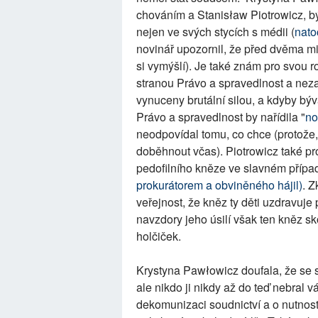
chováním a Stanisław Piotrowicz, bý
nejen ve svých stycích s médii (
nato
novinář upozornil, že před dvěma min
si vymýšlí). Je také znám pro svou r
stranou Právo a spravedlnost a neza
vynuceny brutální silou, a kdyby býv
Právo a spravedlnost by nařídila "
no
neodpovídal tomu, co chce (protože, 
doběhnout včas). Piotrowicz také pro
pedofilního kněze ve slavném případ
prokurátorem a obviněného hájil)
. Z
veřejnost, že kněz ty děti uzdravuje
navzdory jeho úsilí však ten kněz sk
holčiček.
Krystyna Pawłowicz doufala, že se 
ale nikdo ji nikdy až do teď nebral v
dekomunizaci soudnictví a o nutnosti