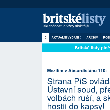
AKTUÁLNÍ VYDÁNÍ
ARCHIV
ROZ
Britské listy plně z
Mezitím v Absurdistánu 110:
Strana PiS ovlád
Ústavní soud, pře
volbách ruší, a s
hostii do kapsy!