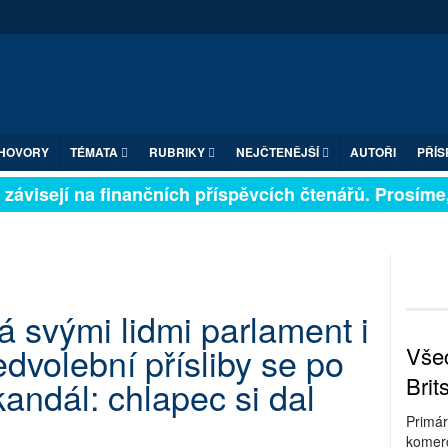
HOVORY
TÉMATA
RUBRIKY
NEJČTENĚJŠÍ
AUTOŘI
PŘÍS
ávisejí na finančních příspěvcích čtenářů. Prosíme, př
á svými lidmi parlament i
dvolební přísliby se po
Všec
Brit
kandál: chlapec si dal
Primár
komerc