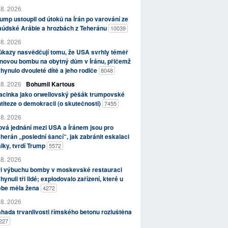
 8. 2026
ump ustoupil od útoků na Írán po varování ze
aúdské Arábie a hrozbách z Teheránu
10039
 8. 2026
kazy nasvědčují tomu, že USA svrhly téměř
novou bombu na obytný dům v Íránu, přičemž
hynulo dvouleté dítě a jeho rodiče
8048
 8. 2026
Bohumil Kartous
acinka jako orwellovský pěšák trumpovské
titeze o demokracii (o skutečnosti)
7455
 8. 2026
vá jednání mezi USA a Íránem jsou pro
herán „poslední šancí“, jak zabránit eskalaci
lky, tvrdí Trump
5572
 8. 2026
ři výbuchu bomby v moskevské restauraci
hynuli tři lidé; explodovalo zařízení, které u
ebe měla žena
4272
 8. 2026
hada trvanlivosti římského betonu rozluštěna
227