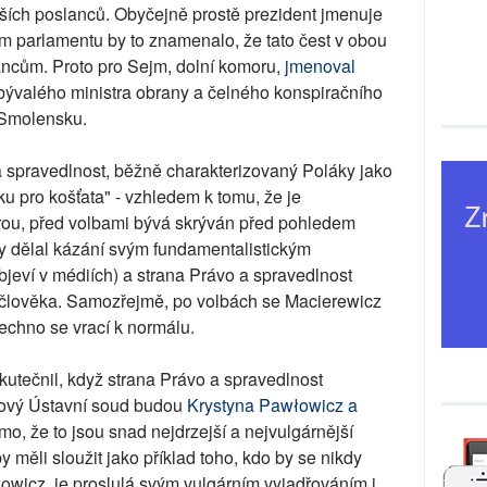
rších poslanců. Obyčejně prostě prezident jmenuje
ém parlamentu by to znamenalo, že tato čest v obou
ncům. Proto pro Sejm, dolní komoru,
jmenoval
valého ministra obrany a čelného konspiračního
e Smolensku.
a spravedlnost, běžně charakterizovaný Poláky jako
u pro košťata" - vzhledem k tomu, že je
urou, před volbami bývá skrýván před pohledem
aby dělal kázání svým fundamentalistickým
jeví v médiích) a strana Právo a spravedlnost
o člověka. Samozřejmě, po volbách se Macierewicz
echno se vrací k normálu.
tečnil, když strana Právo a spravedlnost
nový Ústavní soud budou
Krystyna Pawłowicz a
o, že to jsou snad nejdrzejší a nejvulgárnější
y měli sloužit jako příklad toho, kdo by se nikdy
wicz je proslulá svým vulgárním vyjadřováním i