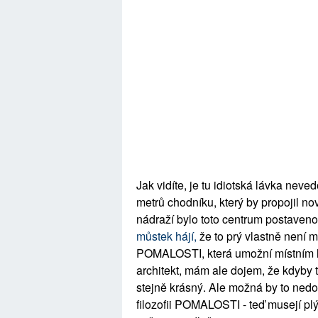
Jak vidíte, je tu idiotská lávka nev
metrů chodníku, který by propojil no
nádraží bylo toto centrum postaven
můstek hájí,
že to prý vlastně není mo
POMALOSTI, která umožní místním l
architekt, mám ale dojem, že kdyby t
stejně krásný. Ale možná by to nedovo
filozofii POMALOSTI - teď musejí pl