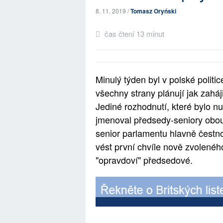
8. 11. 2019 /
Tomasz Oryński
čas čtení 13 minut
Minulý týden byl v polské polit
všechny strany plánují jak zahá
Jediné rozhodnutí, které bylo nut
jmenoval předsedy-seniory obou
senior parlamentu hlavně čestnou
vést první chvíle nově zvolenéh
"opravdoví" předsedové.