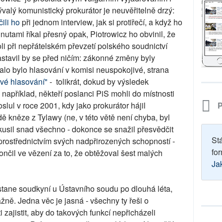
valý komunistický prokurátor je neuvěřitelně drzý:
čili ho
při jednom interview, jak si protiřečí, a když ho
utami říkal přesný opak, Piotrowicz ho obvinil, že
oli při nepřátelském převzetí polského soudnictví
stavil by se před ničím: zákonné změny byly
alo bylo hlasování v komisi neuspokojivé, strana
vé hlasování"
- tolikrát, dokud by výsledek
například, někteří poslanci PiS mohli do místnosti
P
slul v roce 2001, kdy jako prokurátor hájil
ě kněze z Tylawy (ne, v této větě není chyba, byl
kusil snad všechno - dokonce se snažil přesvědčit
St
 prostřednictvím svých nadpřirozených schopností -
for
ončil ve vězení za to, že obtěžoval šest malých
Ja
stane soudkyní u Ústavního soudu po dlouhá léta,
ážně. Jedna věc je jasná - všechny ty řeši o
 zajistit, aby do takových funkcí nepřicházeli