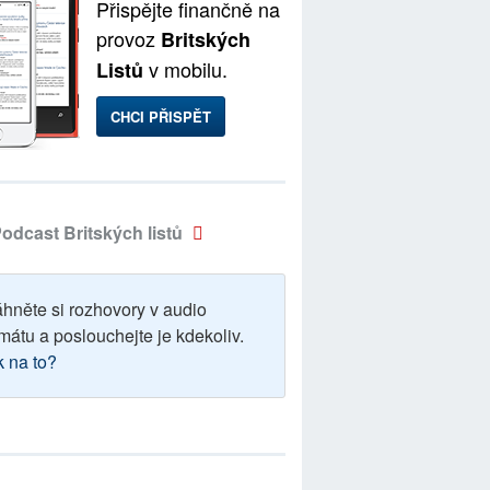
Přispějte finančně na
provoz
Britských
v mobilu.
Listů
CHCI PŘISPĚT
odcast Britských listů
áhněte si rozhovory v audio
mátu a poslouchejte je kdekoliv.
k na to?