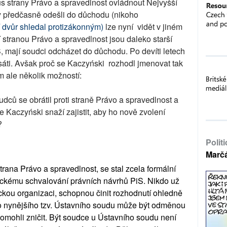
okus strany Právo a spravedlnost ovládnout Nejvyšší
by předčasně odešli do důchodu (nikoho
 dvůr shledal protizákonným)
lze nyní vidět v jiném
 stranou Právo a spravedlnost jsou daleko starší
iS, mají soudci odcházet do důchodu. Po devíti letech
ti. Avšak proč se Kaczyński rozhodl jmenovat tak
m ale několik možností:
dců se obrátil proti straně Právo a spravedlnost a
e Kaczyński snaží zajistit, aby ho nově zvolení
?
Polit
Marč
strana Právo a spravedlnost, se stal zcela formální
tickému schvalování právních návrhů PiS. Nikdo už
ckou organizaci, schopnou činit rozhodnutí ohledně
o nynějšího tzv. Ústavního soudu může být odměnou
 pomohli zničit. Být soudce u Ústavního soudu není