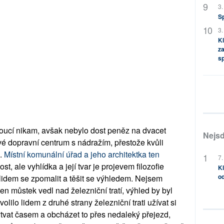
3.
S
3.
Kl
za
s
edoucí nikam, avšak nebylo dost peněz na dvacet
Nejsd
vé dopravní centrum s nádražím, přestože kvůli
o.
Místní komunální úřad a jeho architektka ten
7.
st, ale vyhlídka a její tvar je projevem filozofie
Kl
od
idem se zpomalit a těšit se výhledem. Nejsem
en můstek vedl nad železniční tratí, výhled by byl
lilo lidem z druhé strany železniční trati užívat si
ýtvat časem a obcházet to přes nedaleký přejezd,