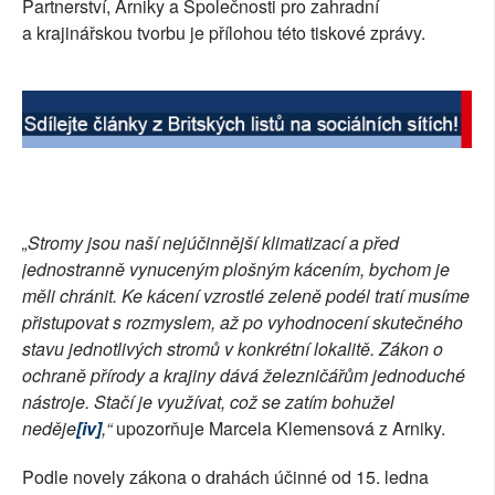
Partnerství, Arniky a Společnosti pro zahradní
a krajinářskou tvorbu je přílohou této tiskové zprávy.
„Stromy jsou naší nejúčinnější klimatizací a před
jednostranně vynuceným plošným kácením, bychom je
měli chránit. Ke kácení vzrostlé zeleně podél tratí musíme
přistupovat s rozmyslem, až po vyhodnocení skutečného
stavu jednotlivých stromů v konkrétní lokalitě. Zákon o
ochraně přírody a krajiny dává železničářům jednoduché
nástroje. Stačí je využívat, což se zatím bohužel
neděje
[iv]
,“
upozorňuje Marcela Klemensová z Arniky.
Podle novely zákona o drahách účinné od 15. ledna