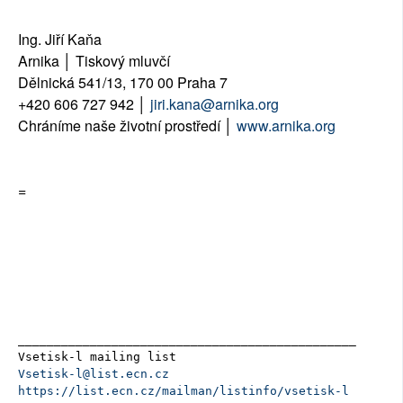
Ing. Jiří Kaňa
Arnika │ Tiskový mluvčí
Dělnická 541/13, 170 00 Praha 7
+420 606 727 942 │
jiri.kana@arnika.org
Chráníme naše životní prostředí │
www.arnika.org
=
_______________________________________________

Vsetisk-l@list.ecn.cz
https://list.ecn.cz/mailman/listinfo/vsetisk-l