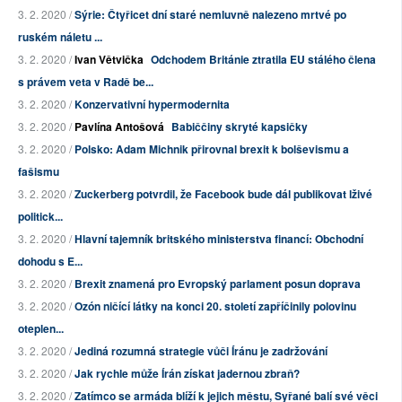
3. 2. 2020 /
Sýrie: Čtyřicet dní staré nemluvně nalezeno mrtvé po
ruském náletu ...
3. 2. 2020 /
Ivan Větvička
Odchodem Británie ztratila EU stálého člena
s právem veta v Radě be...
3. 2. 2020 /
Konzervativní hypermodernita
3. 2. 2020 /
Pavlína Antošová
Babiččiny skryté kapsičky
3. 2. 2020 /
Polsko: Adam Michnik přirovnal brexit k bolševismu a
fašismu
3. 2. 2020 /
Zuckerberg potvrdil, že Facebook bude dál publikovat lživé
politick...
3. 2. 2020 /
Hlavní tajemník britského ministerstva financí: Obchodní
dohodu s E...
3. 2. 2020 /
Brexit znamená pro Evropský parlament posun doprava
3. 2. 2020 /
Ozón ničící látky na konci 20. století zapříčinily polovinu
oteplen...
3. 2. 2020 /
Jediná rozumná strategie vůči Íránu je zadržování
3. 2. 2020 /
Jak rychle může Írán získat jadernou zbraň?
3. 2. 2020 /
Zatímco se armáda blíží k jejich městu, Syřané balí své věci