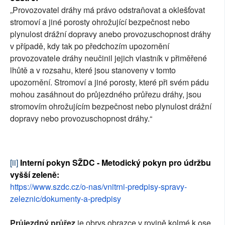
„Provozovatel dráhy má právo odstraňovat a oklešťovat
stromoví a jiné porosty ohrožující bezpečnost nebo
plynulost drážní dopravy anebo provozuschopnost dráhy
v případě, kdy tak po předchozím upozornění
provozovatele dráhy neučinil jejich vlastník v přiměřené
lhůtě a v rozsahu, které jsou stanoveny v tomto
upozornění. Stromoví a jiné porosty, které při svém pádu
mohou zasáhnout do průjezdného průřezu dráhy, jsou
stromovím ohrožujícím bezpečnost nebo plynulost drážní
dopravy nebo provozuschopnost dráhy.“
[ii]
Interní pokyn SŽDC - Metodický pokyn pro údržbu
vyšší zeleně:
https://www.szdc.cz/o-nas/vnitrni-predpisy-spravy-
zeleznic/dokumenty-a-predpisy
Průjezdný průřez
je obrys obrazce v rovině kolmé k ose