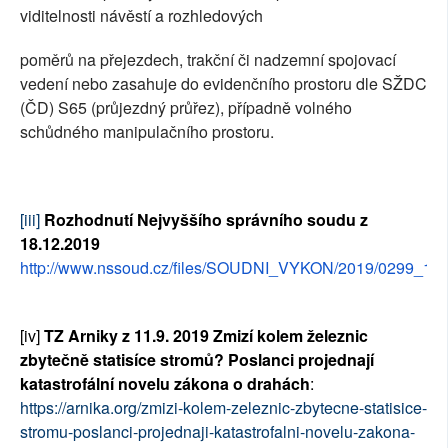
viditelnosti návěstí a rozhledových
poměrů na přejezdech, trakční či nadzemní spojovací
vedení nebo zasahuje do evidenčního prostoru dle SŽDC
(ČD) S65 (průjezdný průřez), případně volného
schůdného manipulačního prostoru.
[iii]
Rozhodnutí Nejvyššího správního soudu z
18.12.2019
http://www.nssoud.cz/files/SOUDNI_VYKON/2019/0299_1
[iv]
TZ Arniky z
11.9. 2019 Zmizí kolem železnic
zbytečně statisíce stromů? Poslanci projednají
katastrofální novelu zákona o drahách
:
https://arnika.org/zmizi-kolem-zeleznic-zbytecne-statisice-
stromu-poslanci-projednaji-katastrofalni-novelu-zakona-