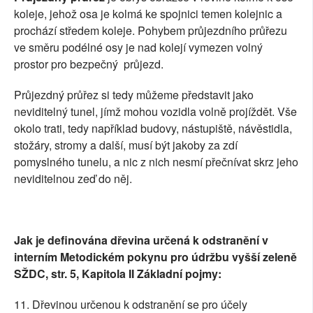
koleje, jehož osa je kolmá ke spojnici temen kolejnic a
prochází středem koleje. Pohybem průjezdního průřezu
ve směru podélné osy je nad kolejí vymezen volný
prostor pro bezpečný průjezd.
Průjezdný průřez si tedy můžeme představit jako
neviditelný tunel, jímž mohou vozidla volně projíždět. Vše
okolo trati, tedy například budovy, nástupiště, návěstidla,
stožáry, stromy a další, musí být jakoby za zdí
pomyslného tunelu, a nic z nich nesmí přečnívat skrz jeho
neviditelnou zeď do něj.
Jak je definována dřevina určená k odstranění v
interním Metodickém pokynu pro údržbu vyšší zeleně
SŽDC, str. 5, Kapitola II
Základní pojmy:
11. Dřevinou určenou k odstranění se pro účely