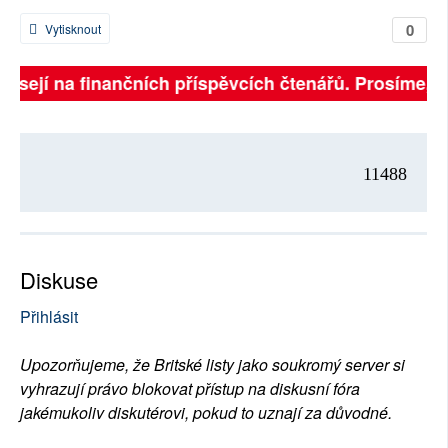
0
Vytisknout
visejí na finančních příspěvcích čtenářů. Prosíme, při
11488
Diskuse
Přihlásit
Upozorňujeme, že Britské listy jako soukromý server si
vyhrazují právo blokovat přístup na diskusní fóra
jakémukoliv diskutérovi, pokud to uznají za důvodné.