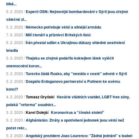
blbá...
5. 2. 2020 /
Experti OSN: Nejnovější bombardování v Sýrii jsou zřejmě
válečné zl...
5. 2. 2020 /
Německo potřebuje větší a silnější armádu
7. 6. 2020 /
Milí čtenáři a příznivci Britských listů
5. 2. 2020 /
Írán přestal sdílet s Ukrajinou důkazy ohledně sestřelení
letadla
5. 2. 2020 /
Thajsku se zřejmě podařilo koktejlem látek vyléčit
onemocnění koron...
5. 2. 2020 /
Turecko žádá Rusko, aby "nestálo v cestě" odvetě v Sýrii
5. 2. 2020 /
Dospělo Erdoganovo partnerství s Putinem ke svému
konci?
4. 2. 2020 /
Tomasz Oryński
Havárie vládních vozidel, LGBT free zóny,
polská "reforma" soudnict...
3. 2. 2020 /
Karel Dolejší
Koronavirus a "čínské století"
5. 2. 2020 /
Afghánistán: Ztráty a opotřebení jednotek jsou větší než
počet rekr...
5. 2. 2020 /
Angolský prezident Joao Lourenco: "Žádná jednání" s Isabel