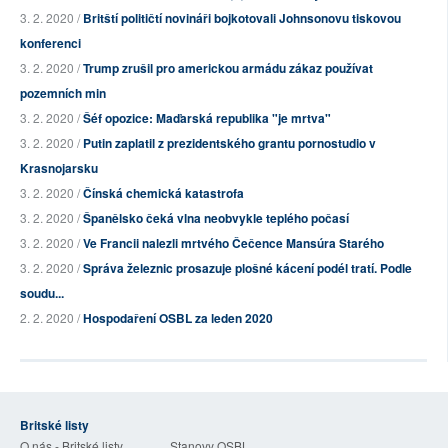
3. 2. 2020 /
Britští političtí novináři bojkotovali Johnsonovu tiskovou
konferenci
3. 2. 2020 /
Trump zrušil pro americkou armádu zákaz používat
pozemních min
3. 2. 2020 /
Šéf opozice: Maďarská republika "je mrtva"
3. 2. 2020 /
Putin zaplatil z prezidentského grantu pornostudio v
Krasnojarsku
3. 2. 2020 /
Čínská chemická katastrofa
3. 2. 2020 /
Španělsko čeká vlna neobvykle teplého počasí
3. 2. 2020 /
Ve Francii nalezli mrtvého Čečence Mansúra Starého
3. 2. 2020 /
Správa železnic prosazuje plošné kácení podél tratí. Podle
soudu...
2. 2. 2020 /
Hospodaření OSBL za leden 2020
Britské listy
O nás - Britské listy
Stanovy OSBL