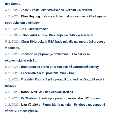
dos Sant...
4. 2. 2020 /
Ještě k rasistické vyhlášce ve věžáku v Norwichi
4. 2. 2020 /
Ellen Heyting
Jak mě rok bez nakupování naučil být lepším
spotřebitelem a učitelem
5. 2. 2020 /
Je Rusko velmoc?
18. 4. 2017 /
Bohumil Kartous
Diskutujte na Britských listech
5. 2. 2020 /
Obrat Běloruska k USA bude mít vliv na integrační procesy
v postsov...
4. 2. 2020 /
Johnson se přípravuje obviňovat EU za blížící se
ekonomický krach B...
5. 2. 2020 /
Bělorusko se stane prioritou polské zahraniční politiky
5. 2. 2020 /
IS není důvodem, proč zůstávat v Iráku
4. 2. 2020 /
V pondělí Putin v Sýrii vyvraždil tuto rodinu. Opozdili se při
odjezdu
4. 2. 2020 /
Boris Cvek
Jak nás citovali, třetí díl
4. 2. 2020 /
Ve Skotsku dosáhla podpora pro nezávislost 52 procent
3. 2. 2020 /
Ivan Větvička
Panna Maria na falu – Pyrrhovo masopustní
vítězství katolických a...