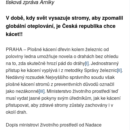
tisková zpráva Arniky
SOCIÁLNÍ SÍTĚ
V době, kdy svět vysazuje stromy, aby zpomalil
RUBRIKY
globální oteplování, je Česká republika chce
kácet!!
PLNÁ VERZE STRÁNEK
PRAHA – Plošné kácení dřevin kolem železnic od
poloviny ledna umožňuje novela o drahách bez ohledu
na to, zda skutečně hrozí pád do dráhy
[i]
. Jednostranný
přístup ke kácení vyplývá i z metodiky Správy železnic
[ii]
.
Nedávný rozsudek Nejvyššího správního soudu však
plošné kácení stromů z preventivních důvodů označil
jako nezákonné
[iii]
. Ministerstvo životního prostředí teď
musí vydat jasné pokyny svým úředníkům, jak ke kácení
přistupovat, aby zdravé stromy zůstaly zachovány i v
okolí drah.
Dopis ministrovi životního prostředí od Nadace