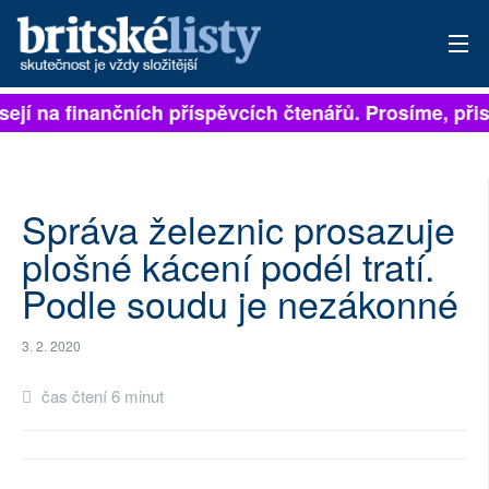
sejí na finančních příspěvcích čtenářů. Prosíme, přisp
PŘIHLÁSIT
AKTUÁLNÍ VYDÁNÍ
ARCHIV
Správa železnic prosazuje
plošné kácení podél tratí.
ROZHOVORY
Podle soudu je nezákonné
TÉMATA
3. 2. 2020
NEJČTENĚJŠÍ ZA 7 DNÍ
čas čtení 6 minut
AUTOŘI
PŘÍSPĚVKY NA PROVOZ