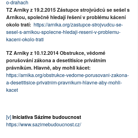
o-drahach
TZ Arniky z 19.2.2015 Zástupce strojvůdců se sešel s
Arnikou, společně hledají řešení v problému kácení
okolo tratí:
https://arnika.org/zastupce-strojvudcu-se-
sesel-s-arnikou-spolecne-hledaji-reseni-v-problemu-
kaceni-okolo-trati
TZ Arniky z 10.12.2014 Obstrukce, vědomé
porušování zákona a desetitisíce privátním
právníkům. Hlavně, aby mohli kácet:
https://arnika.org/obstrukce-vedome-porusovani-zakona-
a-desetitisice-privatnim-pravnikum-hlavne-aby-mohli-
kacet
[v]
Iniciativa Sázíme budoucnost
https://www.sazimebudoucnost.cz/