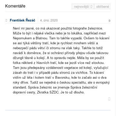
Komentáře
nejnovější
oblíbené
František Řezáč
4. úno. 2020
0
Není mi jasné, co má ukazovat použitá fotografie železnice.
Může to být i nějaké vlečka nebo je to lokálka, například mezi
Nepomukem a Blatnou. Tam to takhle vypadá. Ovšem to kácení
se asi týká většiny tratí, kde je rychlost mnohem větší a
nebezpečí pádu větví či stromu na vlak taky. Takhle to totiž
navádí k doměnce, že si ochránci přírody přejou všude takovou
džungli těsně u kolejí. A to opravdu nejde. Měla by se použít
fotka některé z hlavních tratí, kde se jezdí více než stovkou.
Tam jsou předepsány vzdálenosti vegetace od kolejí, vylučující
zásah do trati i v případě pádu stromů za vichřice. To kácení
vidím už léta i kolem tratí v Bavorsku, kde to začalo asi o dva
roky dříve. Tudíž se nejedná o českou specialitu, ale o evropský
standard. Správa železnic se jmenuje Správa železniční
dopravní cesty, Zkratka SŽDC. Je to už dlouho.