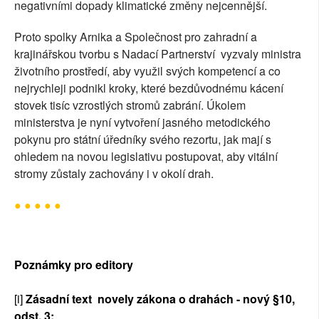
negativními dopady klimatické změny nejcennější.
Proto spolky Arnika a Společnost pro zahradní a
krajinářskou tvorbu s Nadací Partnerství vyzvaly ministra
životního prostředí, aby využil svých kompetencí a co
nejrychleji podnikl kroky, které bezdůvodnému kácení
stovek tisíc vzrostlých stromů zabrání. Úkolem
ministerstva je nyní vytvoření jasného metodického
pokynu pro státní úředníky svého rezortu, jak mají s
ohledem na novou legislativu postupovat, aby vitální
stromy zůstaly zachovány i v okolí drah.
●
●
●
●
●
Poznámky pro editory
[i]
Zásadní text novely zákona o drahách - nový §10,
odst. 3: