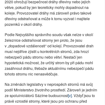
2020 ohrožují bezpečnost dráhy dřeviny nebo jejich
větve, pokud by jen teoreticky mohly dopadnout na
koleje. Provozovatel dráhy má zároveň právo takové
dřeviny odstraňovat a může k tomu vyzvat i majitele
pozemků v okolí dráhy.
Podle Nejvyššího správního soudu však nelze v okolí
železnice odstraňovat stromy jen proto, že jsou
v „dopadové vzdálenosti“ od kolejí. Provozovatel drah
musí nejdříve zjistit u konkrétních stromů, zda hrozí
nebezpečí pádu stromu nebo větví. Nestačí jen
hypotetická možnost, že určitý strom by při pádu mohl
zasáhnout dráhu, třebaže aktuálnímu nebezpečí pádu
tohoto stromu nic nenasvědčuje.
Na změnách legislativy v neprospěch stromů má svůj
podíl Ministerstvo životního prostředí. Zároveň je jedním
ze spoluiniciátorů Sázíme budoucnost
[v]
. Vždyť jsou to
právě vzrostlé stromy, které jsou pro ochranu před