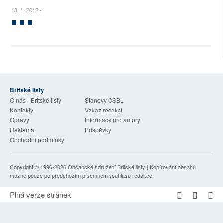
13. 1. 2012 /
SOCIÁLNÍ SÍTĚ
■ ■ ■
RUBRIKY
PLNÁ VERZE STRÁNEK
Britské listy
O nás - Britské listy
Stanovy OSBL
Kontakty
Vzkaz redakci
Opravy
Informace pro autory
Reklama
Příspěvky
Obchodní podmínky
Copyright © 1996-2026
Občanské sdružení Britské listy
| Kopírování obsahu
možné pouze po předchozím písemném souhlasu redakce.
Plná verze stránek