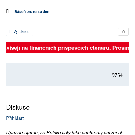
Báseň pro tento den
0
Vytisknout
 závisejí na finančních příspěvcích čtenářů. Prosíme, 
9754
Diskuse
Přihlásit
Upozorňujeme, že Britské listy jako soukromý server si