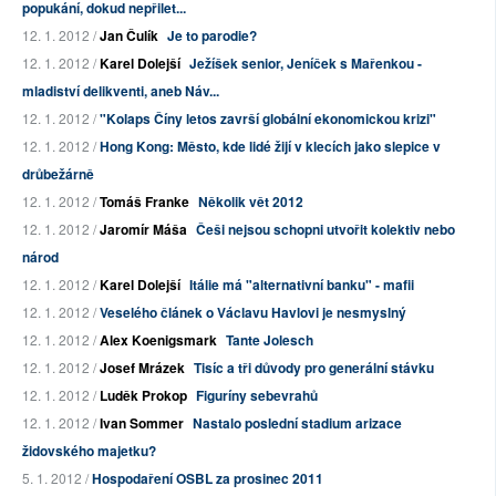
popukání, dokud nepřilet...
12. 1. 2012 /
Jan Čulík
Je to parodie?
12. 1. 2012 /
Karel Dolejší
Ježíšek senior, Jeníček s Mařenkou -
mladiství delikventi, aneb Náv...
12. 1. 2012 /
"Kolaps Číny letos završí globální ekonomickou krizi"
12. 1. 2012 /
Hong Kong: Město, kde lidé žijí v klecích jako slepice v
drůbežárně
12. 1. 2012 /
Tomáš Franke
Několik vět 2012
12. 1. 2012 /
Jaromír Máša
Češi nejsou schopni utvořit kolektiv nebo
národ
12. 1. 2012 /
Karel Dolejší
Itálie má "alternativní banku" - mafii
12. 1. 2012 /
Veselého článek o Václavu Havlovi je nesmyslný
12. 1. 2012 /
Alex Koenigsmark
Tante Jolesch
12. 1. 2012 /
Josef Mrázek
Tisíc a tři důvody pro generální stávku
12. 1. 2012 /
Luděk Prokop
Figuríny sebevrahů
12. 1. 2012 /
Ivan Sommer
Nastalo poslední stadium arizace
židovského majetku?
5. 1. 2012 /
Hospodaření OSBL za prosinec 2011