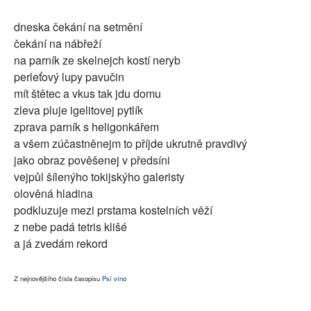
SOCIÁLNÍ SÍTĚ
dneska čekání na setmění
čekání na nábřeží
RUBRIKY
na parník ze skelnejch kostí neryb
perleťový lupy pavučin
PLNÁ VERZE STRÁNEK
mít štětec a vkus tak jdu domu
zleva pluje igelitovej pytlík
zprava parník s heligonkářem
a všem zúčastněnejm to příjde ukrutně pravdivý
jako obraz pověšenej v předsíni
vejpůl šílenýho tokijskýho galeristy
olověná hladina
podkluzuje mezi prstama kostelních věží
z nebe padá tetris klišé
a já zvedám rekord
Z nejnovějšího čísla časopisu
Psí víno