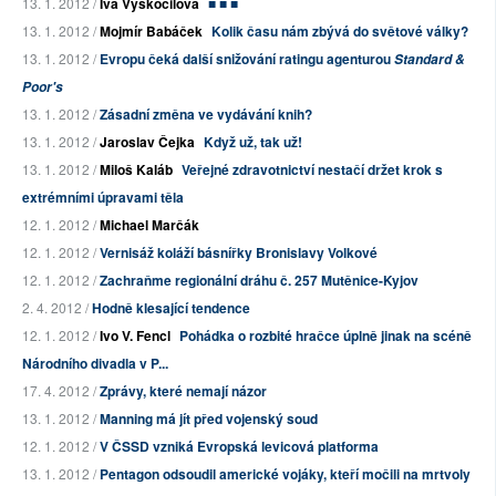
13. 1. 2012 /
Iva Vyskočilová
■ ■ ■
13. 1. 2012 /
Mojmír Babáček
Kolik času nám zbývá do světové války?
13. 1. 2012 /
Evropu čeká další snižování ratingu agenturou
Standard &
Poor's
13. 1. 2012 /
Zásadní změna ve vydávání knih?
13. 1. 2012 /
Jaroslav Čejka
Když už, tak už!
13. 1. 2012 /
Miloš Kaláb
Veřejné zdravotnictví nestačí držet krok s
extrémními úpravami těla
12. 1. 2012 /
Michael Marčák
12. 1. 2012 /
Vernisáž koláží básnířky Bronislavy Volkové
12. 1. 2012 /
Zachraňme regionální dráhu č. 257 Mutěnice-Kyjov
2. 4. 2012 /
Hodně klesající tendence
12. 1. 2012 /
Ivo V. Fencl
Pohádka o rozbité hračce úplně jinak na scéně
Národního divadla v P...
17. 4. 2012 /
Zprávy, které nemají názor
13. 1. 2012 /
Manning má jít před vojenský soud
12. 1. 2012 /
V ČSSD vzniká Evropská levicová platforma
13. 1. 2012 /
Pentagon odsoudil americké vojáky, kteří močili na mrtvoly