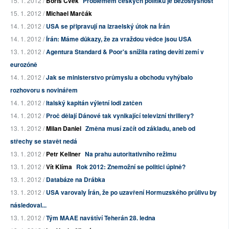
15. 1. 2012 /
Boris Cvek
Problémem českých politiků je bezostyšnost
15. 1. 2012 /
Michael Marčák
14. 1. 2012 /
USA se připravují na izraelský útok na Írán
14. 1. 2012 /
Írán: Máme důkazy, že za vraždou vědce jsou USA
13. 1. 2012 /
Agentura Standard & Poor's snížila rating devíti zemí v
eurozóně
14. 1. 2012 /
Jak se ministerstvo průmyslu a obchodu vyhýbalo
rozhovoru s novinářem
14. 1. 2012 /
Italský kapitán výletní lodi zatčen
14. 1. 2012 /
Proč dělají Dánové tak vynikající televizní thrillery?
13. 1. 2012 /
Milan Daniel
Změna musí začít od základu, aneb od
střechy se stavět nedá
13. 1. 2012 /
Petr Kellner
Na prahu autoritativního režimu
13. 1. 2012 /
Vít Klíma
Rok 2012: Znemožní se politici úplně?
13. 1. 2012 /
Databáze na Drábka
13. 1. 2012 /
USA varovaly Írán, že po uzavření Hormuzského průlivu by
následoval...
13. 1. 2012 /
Tým MAAE navštíví Teherán 28. ledna