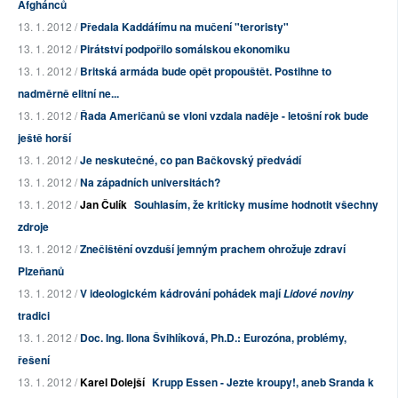
Afghánců
13. 1. 2012 /
Předala Kaddáfímu na mučení "teroristy"
13. 1. 2012 /
Pirátství podpořilo somálskou ekonomiku
13. 1. 2012 /
Britská armáda bude opět propouštět. Postihne to
nadměrně elitní ne...
13. 1. 2012 /
Řada Američanů se vloni vzdala naděje - letošní rok bude
ještě horší
13. 1. 2012 /
Je neskutečné, co pan Bačkovský předvádí
13. 1. 2012 /
Na západních universitách?
13. 1. 2012 /
Jan Čulík
Souhlasím, že kriticky musíme hodnotit všechny
zdroje
13. 1. 2012 /
Znečištění ovzduší jemným prachem ohrožuje zdraví
Plzeňanů
13. 1. 2012 /
V ideologickém kádrování pohádek mají
Lidové noviny
tradici
13. 1. 2012 /
Doc. Ing. Ilona Švihlíková, Ph.D.: Eurozóna, problémy,
řešení
13. 1. 2012 /
Karel Dolejší
Krupp Essen - Jezte kroupy!, aneb Sranda k