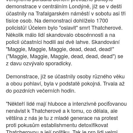
demonstrace v centrálním Londýně, jíž se v dešti
účastnily na Trafalgarském náměstí v sobotu asi tři
tisíce osob. Na demonstraci dohlíželo 1700
policistů! Účelem bylo "oslavit" smrt Thatcherové.
Několik málo lidí skandovalo obscénnosti a na
policii účastníci hodili asi dvě lahve. Skandování
"Maggie, Maggie, Maggie, dead, dead, dead!"
("Maggie, Maggie, Maggie, dead, dead, dead") se
z davu ozvývalo sporadicky.
Demonstrace, jíž se účastnily osoby různého věku
a obou pohlaví, byla v podstatě pokojná. Trvala až
do pozdních večerních hodin.
"Někteří lidé mají hluboce a intenzivně pociťovanou
nenávist k Thatcherové a k tomu, co dělala, ale
většina z nás je tu z mladé generace na protest
proti pokusům establishmentu detoxifikovat
Thatcherovou a její politiku. Tak je pro lidi velmi