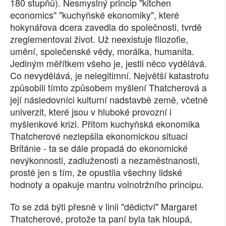
180 stupňů). Nesmyslný princip "kitchen
economics" "kuchyňské ekonomiky", které
hokynářova dcera zavedla do společnosti, tvrdě
zreglementoval život. Už neexistuje filozofie,
umění, společenské vědy, morálka, humanita.
Jediným měřítkem všeho je, jestli něco vydělává.
Co nevydělává, je nelegitimní. Největší katastrofu
způsobili tímto způsobem myšlení Thatcherová a
její následovníci kulturní nadstavbě země, včetně
univerzit, které jsou v hluboké provozní i
myšlenkové krizi. Přitom kuchyňská ekonomika
Thatcherové nezlepšila ekonomickou situaci
Británie - ta se dále propadá do ekonomické
nevýkonnosti, zadluženosti a nezaměstnanosti,
prostě jen s tím, že opustila všechny lidské
hodnoty a opakuje mantru volnotržního principu.
To se zdá býti přesně v linii "dědictví" Margaret
Thatcherové, protože ta paní byla tak hloupá,