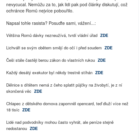
nevycucal. Nemůžu za to, jak lidi pak pod články diskutují, což
ochránce Romů nejvíce pobouřilo.
Napsal tohle rasista? Posuďte sami, vážení...:
Většina Romů dávky nezneužívá, tvrdí vládní úřad
ZDE
Lichváři se svým obětem smějí do očí i před soudem
ZDE
Češi stále častěji berou zákon do vlastních rukou
ZDE
Každý desátý exekutor byl někdy trestně stíhán
ZDE
Dělnice s dítětem nemá z čeho splatit půjčky na živobytí, je z ní
skončená věc
ZDE
Chlapec z dětského domova zapomněl opencard, teď dluží více než
18 tisíc
ZDE
Lidé nad podvodníky mohou často vyhrát, ale peníze stejně
nedostanou
ZDE