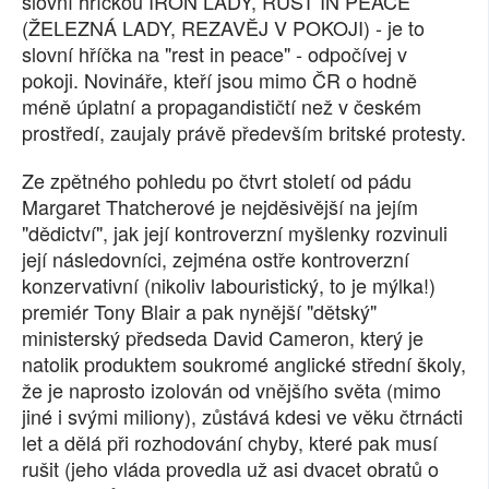
slovní hříčkou IRON LADY, RUST IN PEACE
(ŽELEZNÁ LADY, REZAVĚJ V POKOJI) - je to
slovní hříčka na "rest in peace" - odpočívej v
pokoji. Novináře, kteří jsou mimo ČR o hodně
méně úplatní a propagandističtí než v českém
prostředí, zaujaly právě především britské protesty.
Ze zpětného pohledu po čtvrt století od pádu
Margaret Thatcherové je nejděsivější na jejím
"dědictví", jak její kontroverzní myšlenky rozvinuli
její následovníci, zejména ostře kontroverzní
konzervativní (nikoliv labouristický, to je mýlka!)
premiér Tony Blair a pak nynější "dětský"
ministerský předseda David Cameron, který je
natolik produktem soukromé anglické střední školy,
že je naprosto izolován od vnějšího světa (mimo
jiné i svými miliony), zůstává kdesi ve věku čtrnácti
let a dělá při rozhodování chyby, které pak musí
rušit (jeho vláda provedla už asi dvacet obratů o