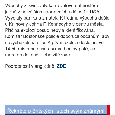
Výbuchy zlikvidovaly karnevalovou atmosféru
SOCIÁLNÍ SÍTĚ
jedné z největších sportovních událostí v USA.
Vyvolaly paniku a zmatek. K třetímu výbuchu došlo
RUBRIKY
u Knihovny Johna F. Kennedyho v centru města.
Příčina explozí dosud nebyla identifikována.
PLNÁ VERZE STRÁNEK
Komisař Bostonské policie doporučil občanům, aby
nevycházeli na ulici. K první explozi došlo asi ve
14.50 místního času asi dvě hodiny poté, co
maraton dokončili jeho vítězové.
Podrobnosti v angličtině
ZDE