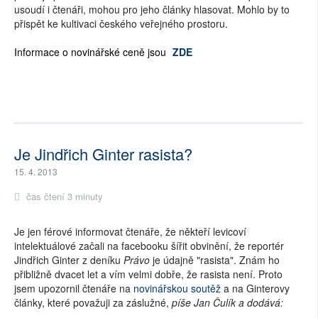
usoudí i čtenáři, mohou pro jeho články hlasovat. Mohlo by to
přispět ke kultivaci českého veřejného prostoru.
Informace o novinářské ceně jsou
ZDE
Je Jindřich Ginter rasista?
15. 4. 2013
čas čtení 3 minuty
Je jen férové informovat čtenáře, že někteří levicoví
intelektuálové začali na facebooku šířit obvinění, že reportér
Jindřich Ginter z deníku
Právo
je údajně "rasista". Znám ho
přibližně dvacet let a vím velmi dobře, že rasista není. Proto
jsem upozornil čtenáře na
novinářskou soutěž
a na Ginterovy
články, které považuji za záslužné,
píše Jan Čulík a dodává: