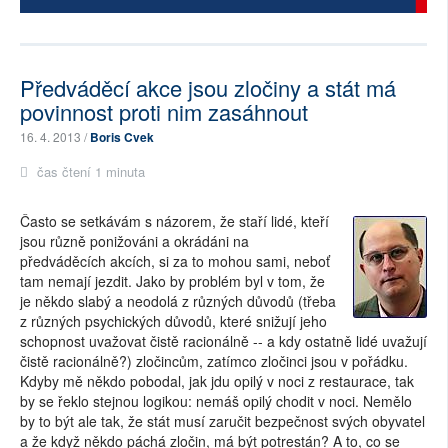
Předváděcí akce jsou zločiny a stát má
povinnost proti nim zasáhnout
16. 4. 2013 /
Boris Cvek
čas čtení 1 minuta
Často se setkávám s názorem, že staří lidé, kteří
jsou různě ponižováni a okrádáni na
předváděcích akcích, si za to mohou sami, neboť
tam nemají jezdit. Jako by problém byl v tom, že
je někdo slabý a neodolá z různých důvodů (třeba
z různých psychických důvodů, které snižují jeho
schopnost uvažovat čistě racionálně -- a kdy ostatně lidé uvažují
čistě racionálně?) zločincům, zatímco zločinci jsou v pořádku.
Kdyby mě někdo pobodal, jak jdu opilý v noci z restaurace, tak
by se řeklo stejnou logikou: nemáš opilý chodit v noci. Nemělo
by to být ale tak, že stát musí zaručit bezpečnost svých obyvatel
a že když někdo páchá zločin, má být potrestán? A to, co se