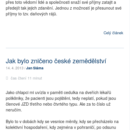
přes toto vědomí lidé a společnosti snaží své příjmy zatajit a
předejít tak jejich zdanění. Jednou z možností je přesunout své
příjmy to tzv. daňových rájů.
Celý článek
Jak bylo zničeno české zemědělství
14. 4. 2013 /
Jan Sláma
čas čtení 11 minut
Jako chlapci mi uvízla v paměti cedulka na dveřích lékařů
polikliniky, že pacienti jsou pojištěni, tedy neplatí, pokud jsou
členové JZD třetího nebo čtvrtého typu. Ale za to číslo už
neručím.
Bylo to v dobách kdy se vesnice měnily, kdy se přecházelo na
kolektivní hospodaření, kdy zejména v pohraničí, po odsunu