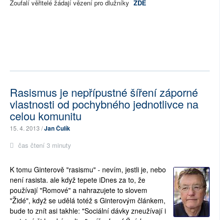
Zoufalí věřitelé žádají vězení pro dlužníky
ZDE
Rasismus je nepřípustné šíření záporné
vlastnosti od pochybného jednotlivce na
celou komunitu
15. 4. 2013 /
Jan Čulík
čas čtení 3 minuty
K tomu Ginterově "rasismu" - nevím, jestli je, nebo
není rasista. ale když tepete iDnes za to, že
používají "Romové" a nahrazujete to slovem
"Židé", když se udělá totéž s Ginterovým článkem,
bude to znít asi takhle: "Sociální dávky zneužívají i