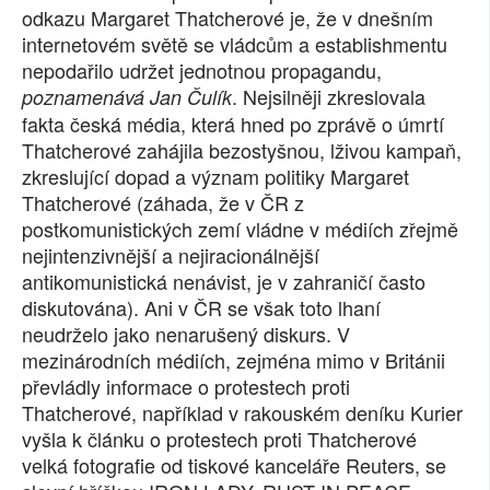
odkazu Margaret Thatcherové je, že v dnešním
internetovém světě se vládcům a establishmentu
nepodařilo udržet jednotnou propagandu,
. Nejsilněji zkreslovala
poznamenává Jan Čulík
fakta česká média, která hned po zprávě o úmrtí
Thatcherové zahájila bezostyšnou, lživou kampaň,
zkreslující dopad a význam politiky Margaret
Thatcherové (záhada, že v ČR z
postkomunistických zemí vládne v médiích zřejmě
nejintenzivnější a nejiracionálnější
antikomunistická nenávist, je v zahraničí často
diskutována). Ani v ČR se však toto lhaní
neudrželo jako nenarušený diskurs. V
mezinárodních médiích, zejména mimo v Británii
převládly informace o protestech proti
Thatcherové, například v rakouském deníku Kurier
vyšla k článku o protestech proti Thatcherové
velká fotografie od tiskové kanceláře Reuters, se