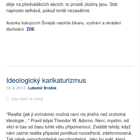
děje na předváděcích akcích, to prostě zločiny jsou. Stát
naprosto selhává, pokud tvrdě nezasáhne.
Autorka šokujících Šmejdů natočila šikanu, vydírání a okrádání
důchodců
ZDE
Ideologický karikaturizmus
16. 4. 2013 /
Lubomír Brožek
čas čtení 6 minut
"Realita (jak ji vnímáme) možná není nic jiného než vrcholná
ideologie..." Pravil kdysi Theodor W. Adorno. Není, myslím, od
věci si čas od času tuhle větu připomenout. Zvláště tehdy, když
nám začne realita připadat poněkud rozostřená, zdeformovaná.
Tak nějak nepochopitelně neuchopitelná. Jako by svět, který