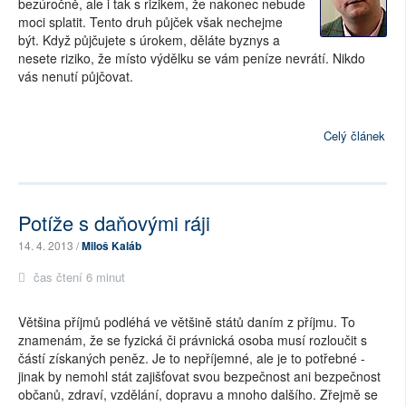
bezúročně, ale i tak s rizikem, že nakonec nebude
moci splatit. Tento druh půjček však nechejme
být. Když půjčujete s úrokem, děláte byznys a
nesete riziko, že místo výdělku se vám peníze nevrátí. Nikdo
vás nenutí půjčovat.
Celý článek
Potíže s daňovými ráji
14. 4. 2013 /
Miloš Kaláb
čas čtení 6 minut
Většina příjmů podléhá ve většině států daním z příjmu. To
znamenám, že se fyzická či právnická osoba musí rozloučit s
částí získaných peněz. Je to nepříjemné, ale je to potřebné -
jinak by nemohl stát zajišťovat svou bezpečnost ani bezpečnost
občanů, zdraví, vzdělání, dopravu a mnoho dalšího. Zřejmě se