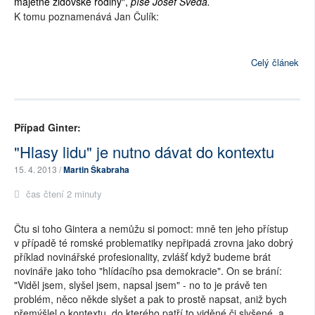
majetné židovské rodiny",
píše Josef Švéda.
K tomu poznamenává Jan Čulík:
Celý článek
Případ Ginter:
"Hlasy lidu" je nutno dávat do kontextu
15. 4. 2013 /
Martin Škabraha
čas čtení 2 minuty
Čtu si toho Gintera a nemůžu si pomoct: mně ten jeho přístup
v případě té romské problematiky nepřipadá zrovna jako dobrý
příklad novinářské profesionality, zvlášť když budeme brát
novináře jako toho "hlídacího psa demokracie". On se brání:
"Viděl jsem, slyšel jsem, napsal jsem" - no to je právě ten
problém, něco někde slyšet a pak to prostě napsat, aniž bych
přemýšlel o kontextu, do kterého patří to viděné či slyšené, a