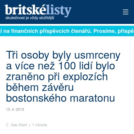
 na finančních příspěvcích čtenářů. Prosíme, přispějte
PŘIHLÁSIT
AKTUÁLNÍ VYDÁNÍ
Tři osoby byly usmrceny
ARCHIV
a více než 100 lidí bylo
zraněno při explozích
ROZHOVORY
během závěru
TÉMATA
bostonského maratonu
NEJČTENĚJŠÍ ZA 7 DNÍ
15. 4. 2013
AUTOŘI
čas čtení < 1 minuta
PŘÍSPĚVKY NA PROVOZ