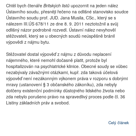
Chtěl bych čtenáře
Britských listů
upozornit na jeden nález
Ústavního soudu, přesněji řečeno na odlišné stanovisko soudce
Ústavního soudu prof. JUD. Jana Musila, CSc., který se s
nálezem III.ÚS 678/11 ze dne 8. 9. 2011 neztotožnil a svůj
odlišný názor podrobně rozvedl. Ústavní nález nevyhověl
stěžovateli, který se u obecných soudů neúspěšně bránil
výpovědi z nájmu bytu.
Stěžovatel dostal výpověď z nájmu z důvodu neplacení
nájemného, které nemohl dočasně platit, protože byl
hospitalizován na psychiatrické klinice. Obecné soudy se vůbec
nezabývaly závažnými otázkami, kupř. zda taková účelová
výpověď není nezákonným výkonem práva v rozporu s dobrými
mravy (ustanovení § 3 občanského zákoníku), zda nebyly
dotčeny existenční podmínky důstojného lidského života nebo
zda nebylo porušeno právo na spravedlivý proces podle čl. 36
Listiny základních práv a svobod.
Celý článek