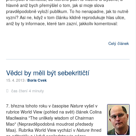
hlavně aniž bych přemýšlel o tom, jak si moje slova
pravděpodobně vyloží publikum. To ho nenapadne, jak to nutně
vyzní? Asi ne, když v tom článku klidně reprodukuje hlas ulice,
aniž by ty informace, které tam zazní, jakkoliv komentoval:
Celý článek
Vědci by měli být sebekritičtí
15. 4. 2013 /
Boris Cvek
čas čtení 4 minuty
7. března tohoto roku v časopise
Nature
vyšel v
rubrice World View (pohled na svět) článek Colina
Macilwaina "The unlikely wisdom of Chairman
Mao" (Nepravděpodobná moudrost předsedy
Maa). Rubrika World View vychází v
Nature
ihned