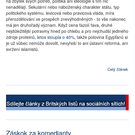
na zbytek svých potřeb, politika ani ideologie s tím nic
nenadělají. Sekulární nebo náboženský charakter státu, typ
politického systému, levicová nebo pravicová vláda, míra
přerozdělování ve prospěch znevýhodněných - to vše nakonec
má jen druhořadý význam. Když cena fazolí fava, druhé
nejdůležitější potraviny hned po chlebu a pro nejchudší jediného
zdroje proteinů,
letos stoupla o 40%
, takže polovina Egypťanů si
je už vůbec nemůže dovolit, nevyřeší to ani ústavní reforma, ani
svržení islamistů.
Celý článek
Záskok za komedianty