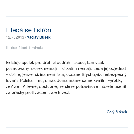
Hledá se fištrón
12. 4. 2013 /
Václav Dušek
čas čtení 1 minuta
Existuje spolek pro druh či podruh fiškuse, tam však
požadovaný vzorek nemají -- či zatím nemají. Leda jej objednat
v cizině, jenže, cizina není jistá, občane Brychu,viz. nebezpečný
tovar z Polska -- nu, u nás doma máme samé kvalitní výrobky,
že? Že ! A levné, dostupné, ve slevě potravinové můžete ušetřit
za prášky proti zácpě... ale k věci.
Celý článek