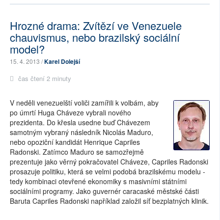
Hrozné drama: Zvítězí ve Venezuele
chauvismus, nebo brazilský sociální
model?
15. 4. 2013 /
Karel Dolejší
čas čtení 2 minuty
V neděli venezuelští voliči zamířili k volbám, aby
po úmrtí Huga Cháveze vybrali nového
prezidenta. Do křesla usedne buď Chávezem
samotným vybraný následník Nicolás Maduro,
nebo opoziční kandidát Henrique Capriles
Radonski. Zatímco Maduro se samozřejmě
prezentuje jako věrný pokračovatel Cháveze, Capriles Radonski
prosazuje politiku, která se velmi podobá brazilskému modelu -
tedy kombinaci otevřené ekonomiky s masivními státními
sociálními programy. Jako guvernér caracaské městské části
Baruta Capriles Radonski například založil síť bezplatných klinik.