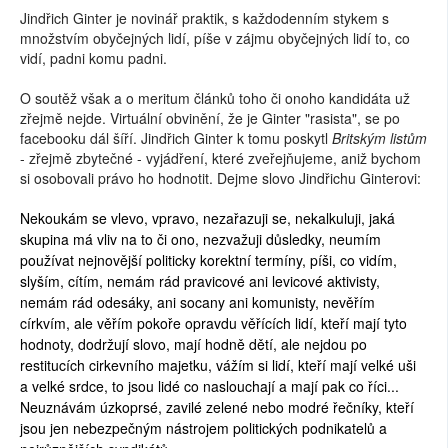
Jindřich Ginter je novinář praktik, s každodenním stykem s
množstvím obyčejných lidí, píše v zájmu obyčejných lidí to, co
vidí, padni komu padni.
O soutěž však a o meritum článků toho či onoho kandidáta už
zřejmě nejde. Virtuální obvinění, že je Ginter "rasista", se po
facebooku dál šíří. Jindřich Ginter k tomu poskytl
Britským listům
- zřejmě zbytečné - vyjádření, které zveřejňujeme, aniž bychom
si osobovali právo ho hodnotit. Dejme slovo Jindřichu Ginterovi:
Nekoukám se vlevo, vpravo, nezařazuji se, nekalkuluji, jaká
skupina má vliv na to či ono, nezvažuji důsledky, neumím
používat nejnovější politicky korektní termíny, píši, co vidím,
slyším, cítím, nemám rád pravicové ani levicové aktivisty,
nemám rád odesáky, ani socany ani komunisty, nevěřím
církvím, ale věřím pokoře opravdu věřících lidí, kteří mají tyto
hodnoty, dodržují slovo, mají hodně dětí, ale nejdou po
restitucích cirkevního majetku, vážím si lidí, kteří mají velké uši
a velké srdce, to jsou lidé co naslouchají a mají pak co říci...
Neuznávám úzkoprsé, zavilé zelené nebo modré řečníky, kteří
jsou jen nebezpečným nástrojem politických podnikatelů a