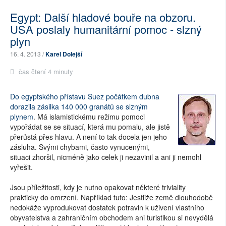
Egypt: Další hladové bouře na obzoru.
USA poslaly humanitární pomoc - slzný
plyn
16. 4. 2013 /
Karel Dolejší
čas čtení 4 minuty
Do egyptského přístavu Suez počátkem dubna
dorazila zásilka 140 000 granátů se slzným
plynem
. Má islamistickému režimu pomoci
vypořádat se se situací, která mu pomalu, ale jistě
přerůstá přes hlavu. A není to tak docela jen jeho
zásluha. Svými chybami, často vynucenými,
situaci zhoršil, nicméně jako celek ji nezavinil a ani ji nemohl
vyřešit.
Jsou příležitosti, kdy je nutno opakovat některé triviality
prakticky do omrzení. Například tuto: Jestliže země dlouhodobě
nedokáže vyprodukovat dostatek potravin k uživení vlastního
obyvatelstva a zahraničním obchodem ani turistikou si nevydělá