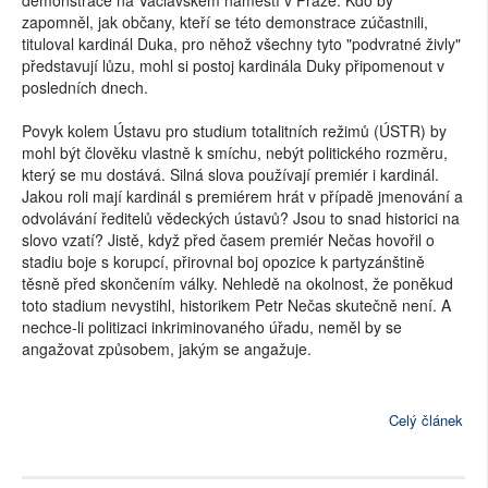
demonstrace na Václavském náměstí v Praze. Kdo by
zapomněl, jak občany, kteří se této demonstrace zúčastnili,
tituloval kardinál Duka, pro něhož všechny tyto "podvratné živly"
představují lůzu, mohl si postoj kardinála Duky připomenout v
posledních dnech.
Povyk kolem Ústavu pro studium totalitních režimů (ÚSTR) by
mohl být člověku vlastně k smíchu, nebýt politického rozměru,
který se mu dostává. Silná slova používají premiér i kardinál.
Jakou roli mají kardinál s premiérem hrát v případě jmenování a
odvolávání ředitelů vědeckých ústavů? Jsou to snad historici na
slovo vzatí? Jistě, když před časem premiér Nečas hovořil o
stadiu boje s korupcí, přirovnal boj opozice k partyzánštině
těsně před skončením války. Nehledě na okolnost, že poněkud
toto stadium nevystihl, historikem Petr Nečas skutečně není. A
nechce-li politizaci inkriminovaného úřadu, neměl by se
angažovat způsobem, jakým se angažuje.
Celý článek