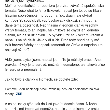
nejrůznějších syndikátů...
Mojí rolí deníkářského reportéra je otvírat závažná společenská
témata. Nešolichat to jen z tiskovek, nepsat jen to, co se říká v
hlavním společenském proudu na tiskovkách, ale otvírat
kontroverzi, souvislosti, vyprovokovat k diskuzi, strhnout na
dané téma pozornost. Nepřináším v jednom článku všechny
vrstvy tématu, to ani nejde. Mí kritikové se chytili jen jednoho
článku, ale další už nevidí. To by viděli, že se k věcem vracím a
nabaluji na ně další. Jako v dluzích. Proč tedy hned na ty mé
tolik hrozné články nenapsali komentář do
Práva
a najednou to
objevují až teď?
Viděl jsem, slyšel jsem, napsal jsem. To je můj styl práce. Ano,
pravda, někdy je to surové, možná i neomalené, ale taková ulice
je, surová a neomalená.
Jak to bylo s články o Romech, se dočtete zde:
Romové, kteří nehledají práci, rozdělují českou společnost na dva
tábory
ZDE
A co se lichvy týče, tak do Ústí jezdím docela často. Nikoho
samozřejmě jmenovat nemůžu, ale nic z toho jsem si z prstu