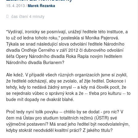
15. 4. 2013 /
Marek Řezanka
čas čtení 4 minuty
"Vydírají, ironicky se posmívají, urážejí ředitele této instituce, a
to už od ledna tohoto roku," posteskla si Monika Pajerová.
Týkala se snad následující slova odvolání ředitele Národního
divadla Ondřeje Černého v září 2012 či dubnového odvolání
šéfa Opery Národního divadla Roka Rapla novým ředitelem
Národního divadla Burianem?
Ale kdež. V případě všech různých organizacích jsme si zvykli,
že ředitelé odcházejí, aby se zvolalo, ať žije ředitel. Dokonce i
tehdy, kdy to nedává žádný smysl -- a kdy má člověk pocit, že
se nejednalo vůbec o správný krok a že -- třeba pro kulturu -- to
bude mít dopady ne dvakrát blahé.
Proč tedy nyní tolik povyku -- chtělo by se dodat - pro nic? V
čem má Ústav pro studium totalitních režimů (ÚSTR) své
výjimečné postavení? Má snad jeho ředitel být neodvolatelným,
kdyby stokrát neodváděl kvalitní práci? Z jakého titulu?