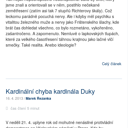
jsme znali a orientovali se v něm, postihlo nečekané
zemětřesení (zatím asi tak 7 stupňů Richterovy škály). Což
leckomu parádně pocuchá nervy. Ale i kdyby měl psychiku s
vitalitou železného muže a nervy jako Frištenského šlachy, kde
brát čas dohledat všechno, co bylo rozmetáno, vykořeněno,
zašantročeno. A zapomenuto. Nemluvě o lapkovských tlupách,
které za velkého časotřesení táhnou krajinou jako lačné vlčí
smečky. Také realita. Anebo ideologie?
Celý článek
Kardinální chyba kardinála Duky
16. 4. 2013 /
Marek Řezanka
čas čtení 5 minut
V neděli 21. 4. uplyne rok od mohutné nenásilné protivládní