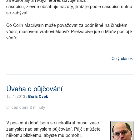
za editoriály a i když nepředstavuje názor
časopisu, zjevně obsahuje názory, jimiž je podle časopisu nutno
se zabývat.
Co Colin Macilwain může považovat za podnětné na čínském
vůdci, masovém vrahovi Maovi? Překvapivě jde o Maův postoj k
vědě:
Celý článek
Úvaha o půjčování
15. 4. 2013 /
Boris Cvek
čas čtení 2 minuty
V poslední době jsem se několikrát musel zase
zamyslet nad smyslem půjčování. Půjčit můžete
někomu blízkému, abyste mu pomohli,