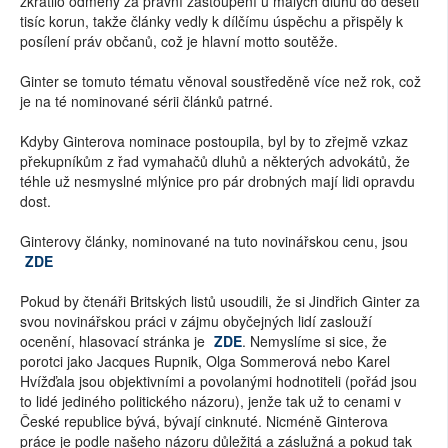
zkrátilo odměny za právní zastoupení u malých dluhů do deseti
tisíc korun, takže články vedly k dílčímu úspěchu a přispěly k
posílení práv občanů, což je hlavní motto soutěže.
Ginter se tomuto tématu věnoval soustředěně více než rok, což
je na té nominované sérii článků patrné.
Kdyby Ginterova nominace postoupila, byl by to zřejmě vzkaz
překupníkům z řad vymahačů dluhů a některých advokátů, že
téhle už nesmyslné mlýnice pro pár drobných mají lidi opravdu
dost.
Ginterovy články, nominované na tuto novinářskou cenu, jsou
ZDE
Pokud by čtenáři Britských listů usoudili, že si Jindřich Ginter za
svou novinářskou práci v zájmu obyčejných lidí zaslouží
ocenění, hlasovací stránka je
ZDE
. Nemyslíme si sice, že
porotci jako Jacques Rupnik, Olga Sommerová nebo Karel
Hvížďala jsou objektivními a povolanými hodnotiteli (pořád jsou
to lidé jediného politického názoru), jenže tak už to cenami v
České republice bývá, bývají cinknuté. Nicméně Ginterova
práce je podle našeho názoru důležitá a záslužná a pokud tak