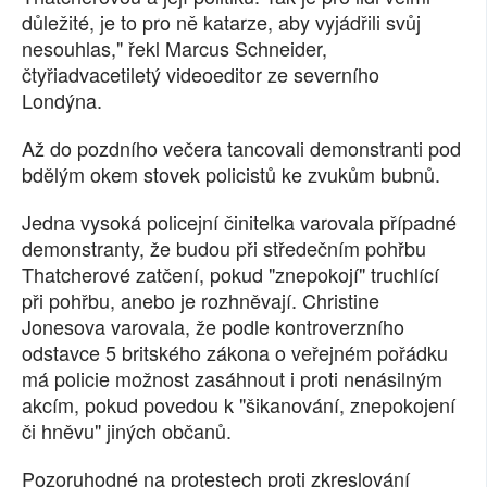
důležité, je to pro ně katarze, aby vyjádřili svůj
nesouhlas," řekl Marcus Schneider,
čtyřiadvacetiletý videoeditor ze severního
Londýna.
Až do pozdního večera tancovali demonstranti pod
bdělým okem stovek policistů ke zvukům bubnů.
Jedna vysoká policejní činitelka varovala případné
demonstranty, že budou při středečním pohřbu
Thatcherové zatčení, pokud "znepokojí" truchlící
při pohřbu, anebo je rozhněvají. Christine
Jonesova varovala, že podle kontroverzního
odstavce 5 britského zákona o veřejném pořádku
má policie možnost zasáhnout i proti nenásilným
akcím, pokud povedou k "šikanování, znepokojení
či hněvu" jiných občanů.
Pozoruhodné na protestech proti zkreslování