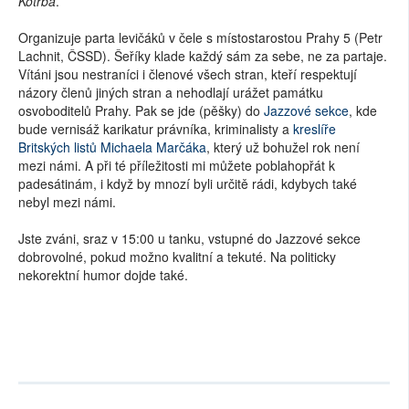
Kotrba
.
Organizuje parta levičáků v čele s místostarostou Prahy 5 (Petr
Lachnit, ČSSD). Šeříky klade každý sám za sebe, ne za partaje.
Vítáni jsou nestraníci i členové všech stran, kteří respektují
názory členů jiných stran a nehodlají urážet památku
osvoboditelů Prahy. Pak se jde (pěšky) do
Jazzové sekce
, kde
bude vernisáž karikatur právníka, kriminalisty a
kreslíře
Britských listů Michaela Marčáka
, který už bohužel rok není
mezi námi. A při té příležitosti mi můžete poblahopřát k
padesátinám, i když by mnozí byli určitě rádi, kdybych také
nebyl mezi námi.
Jste zváni, sraz v 15:00 u tanku, vstupné do Jazzové sekce
dobrovolné, pokud možno kvalitní a tekuté. Na politicky
nekorektní humor dojde také.