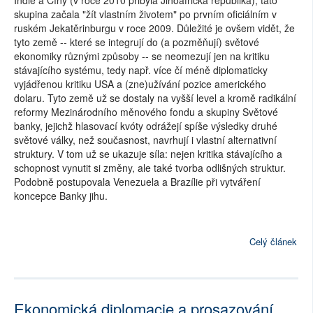
skupina začala "žít vlastním životem" po prvním oficiálním v
ruském Jekatěrinburgu v roce 2009. Důležité je ovšem vidět, že
tyto země -- které se integrují do (a pozměňují) světové
ekonomiky různými způsoby -- se neomezují jen na kritiku
stávajícího systému, tedy např. více čí méně diplomaticky
vyjádřenou kritiku USA a (zne)užívání pozice amerického
dolaru. Tyto země už se dostaly na vyšší level a kromě radikální
reformy Mezinárodního měnového fondu a skupiny Světové
banky, jejichž hlasovací kvóty odrážejí spíše výsledky druhé
světové války, než současnost, navrhují i vlastní alternativní
struktury. V tom už se ukazuje síla: nejen kritika stávajícího a
schopnost vynutit si změny, ale také tvorba odlišných struktur.
Podobně postupovala Venezuela a Brazílie při vytváření
koncepce Banky jihu.
Celý článek
Ekonomická diplomacie a prosazování