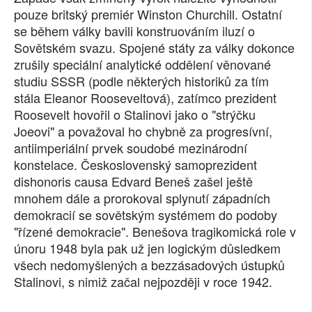
pouze britský premiér Winston Churchill. Ostatní
SOCIÁLNÍ SÍTĚ
se během války bavili konstruováním iluzí o
Sovětském svazu. Spojené státy za války dokonce
RUBRIKY
zrušily speciální analytické oddělení věnované
studiu SSSR (podle některých historiků za tím
PLNÁ VERZE STRÁNEK
stála Eleanor Rooseveltová), zatímco prezident
Roosevelt hovořil o Stalinovi jako o "strýčku
Joeovi" a považoval ho chybně za progresívní,
antiimperiální prvek soudobé mezinárodní
konstelace. Československý samoprezident
dishonoris causa Edvard Beneš zašel ještě
mnohem dále a prorokoval splynutí západních
demokracií se sovětským systémem do podoby
"řízené demokracie". Benešova tragikomická role v
únoru 1948 byla pak už jen logickým důsledkem
všech nedomyšlených a bezzásadových ústupků
Stalinovi, s nimiž začal nejpozději v roce 1942.