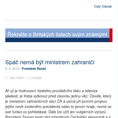
Celý článek
Spáč nemá být ministrem zahraničí
8. 5. 2013 /
František Řezáč
čas čtení < 1 minuta
Ať už je hodnocení českého provládního tisku a televize
jakékoli, je třeba vytknout před závorku jednu věc: Člověk, který
je ministrem zahraničních věcí ČR a usíná při prvním projevu
jejího nově zvoleného prezidenta nebo to jenom hraje, nemá ve
své funkci co pohledávat. Dále lze užít jen vulgárních výrazů.
Prezident Zeman tento idol infantilních Čecháčků elegantně a s