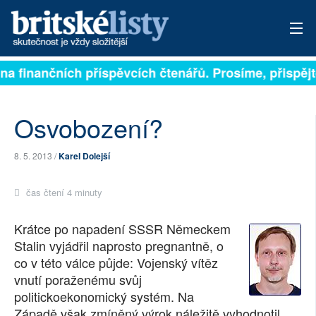
a finančních příspěvcích čtenářů. Prosíme, přispějte.
PŘIHLÁSIT
AKTUÁLNÍ VYDÁNÍ
Osvobození?
ARCHIV
8. 5. 2013 /
Karel Dolejší
ROZHOVORY
čas čtení 4 minuty
TÉMATA
Krátce po napadení SSSR Německem
NEJČTENĚJŠÍ ZA 7 DNÍ
Stalin vyjádřil naprosto pregnantně, o
co v této válce půjde: Vojenský vítěz
AUTOŘI
vnutí poraženému svůj
politickoekonomický systém. Na
PŘÍSPĚVKY NA PROVOZ
Západě však zmíněný výrok náležitě vyhodnotil