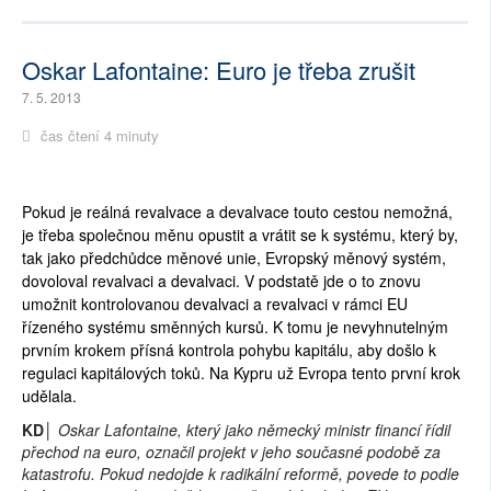
Oskar Lafontaine: Euro je třeba zrušit
7. 5. 2013
čas čtení 4 minuty
Pokud je reálná revalvace a devalvace touto cestou nemožná,
je třeba společnou měnu opustit a vrátit se k systému, který by,
tak jako předchůdce měnové unie, Evropský měnový systém,
dovoloval revalvaci a devalvaci. V podstatě jde o to znovu
umožnit kontrolovanou devalvaci a revalvaci v rámci EU
řízeného systému směnných kursů. K tomu je nevyhnutelným
prvním krokem přísná kontrola pohybu kapitálu, aby došlo k
regulaci kapitálových toků. Na Kypru už Evropa tento první krok
udělala.
KD│
Oskar Lafontaine, který jako německý ministr financí řídil
přechod na euro, označil projekt v jeho současné podobě za
katastrofu. Pokud nedojde k radikální reformě, povede to podle