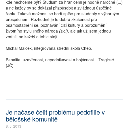
kde nechceme být? Studium za hranicemi je hodně náročné (...)
a ne každý by se dokázal přizpůsobit a zvládnout úspěšně
školu. Taková možnost se hodí spíše pro studenty s výborným
prospěchem. Rozhodně je to dobrá zkušenost pro
osamostatnění se, poznávání cizí kultury a porozumění
životního stylu jiného národa
(sic!)
, ale jak už jsem jednou
zmínil, ne každý o tohle stojí.
Michal Malček, integrovaná střední škola Cheb.
Banalita, uzavřenost, nepodnikavost a bojácnost... Tragické.
(JČ)
Je načase čelit problému pedofilie v
bělošské komunitě
8. 5. 2013