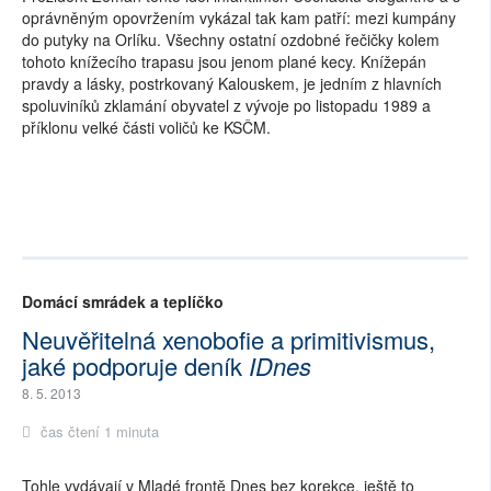
oprávněným opovržením vykázal tak kam patří: mezi kumpány
do putyky na Orlíku. Všechny ostatní ozdobné řečičky kolem
tohoto knížecího trapasu jsou jenom plané kecy. Knížepán
pravdy a lásky, postrkovaný Kalouskem, je jedním z hlavních
spoluviníků zklamání obyvatel z vývoje po listopadu 1989 a
příklonu velké části voličů ke KSČM.
Domácí smrádek a teplíčko
Neuvěřitelná xenobofie a primitivismus,
jaké podporuje deník
IDnes
8. 5. 2013
čas čtení 1 minuta
Tohle vydávají v Mladé frontě Dnes bez korekce, ještě to