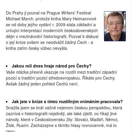
Do Prahy ji pozval na Prague Writers' Festival
Michael March, protože kniha Mary Heimannové
se od doby jejího vydání r. 2009 stala základní a
určující interpretací moderních československých
dějin v mezinárodní historiografii. Pozvat k diskusi
o její knize ovšem se neodvážil žádný Čech - a
kniha zatím česky vůbec nevyšla.
Jakou roli dnes hraje národ pro Čechy?
Vaše otázka přesně ukazuje na rozdíl mezi tradiční západní
pozicí a tradiční pozicí středoevropskou. Říkáte pro Čechy.
Avšak žádný jeden pohled Čechů není.
Jak jste v knize s tímto rozdílným vnímáním pracovala?
Snažila jsem se brát vážně nejenom českou perspektivu, která
zaznívá v historiografii nejsilněji, ale také zjistit, co říkají jiné
národy, které v Československu žily: Slováci, Maďaři, Němci,
Židé, Rusíni. Zacházejme s těmito hlasy rovnocenně, má to
cenu.