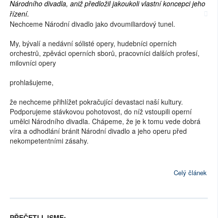
Národního divadla, aniž předložil jakoukoli vlastní koncepci jeho
řízení.
Nechceme Národní divadlo jako dvoumiliardový tunel.
My, bývalí a nedávní sólisté opery, hudebníci operních
orchestrů, zpěváci operních sborů, pracovníci dalších profesí,
milovníci opery
prohlašujeme,
že nechceme přihlížet pokračující devastaci naší kultury.
Podporujeme stávkovou pohotovost, do níž vstoupili operní
umělci Národního divadla. Chápeme, že je k tomu vede dobrá
víra a odhodlání bránit Národní divadlo a jeho operu před
nekompetentními zásahy.
Celý článek
PŘEČETLI JSME: