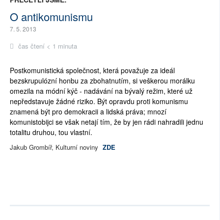
O antikomunismu
7. 5. 2013
čas čtení < 1 minuta
Postkomunistická společnost, která považuje za ideál
bezskrupulózní honbu za zbohatnutím, si veškerou morálku
omezila na módní kýč - nadávání na bývalý režim, které už
nepředstavuje žádné riziko. Být opravdu proti komunismu
znamená být pro demokracii a lidská práva; mnozí
komunistobijci se však netají tím, že by jen rádi nahradili jednu
totalitu druhou, tou vlastní.
Jakub Grombíř, Kulturní noviny
ZDE