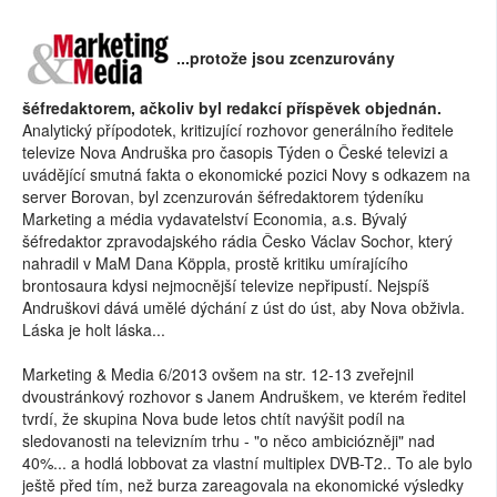
...protože jsou zcenzurovány
šéfredaktorem, ačkoliv byl redakcí příspěvek objednán.
Analytický přípodotek, kritizující rozhovor generálního ředitele
televize Nova Andruška pro časopis Týden o České televizi a
uvádějící smutná fakta o ekonomické pozici Novy s odkazem na
server Borovan, byl zcenzurován šéfredaktorem týdeníku
Marketing a média vydavatelství Economia, a.s. Bývalý
šéfredaktor zpravodajského rádia Česko Václav Sochor, který
nahradil v MaM Dana Köppla, prostě kritiku umírajícího
brontosaura kdysi nejmocnější televize nepřipustí. Nejspíš
Andruškovi dává umělé dýchání z úst do úst, aby Nova obživla.
Láska je holt láska...
Marketing & Media 6/2013 ovšem na str. 12-13 zveřejnil
dvoustránkový rozhovor s Janem Andruškem, ve kterém ředitel
tvrdí, že skupina Nova bude letos chtít navýšit podíl na
sledovanosti na televizním trhu - "o něco ambiciózněji" nad
40%... a hodlá lobbovat za vlastní multiplex DVB-T2.. To ale bylo
ještě před tím, než burza zareagovala na ekonomické výsledky