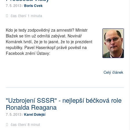
7. 5. 2013 /
Boris Cvek
čas čtení 1 minuta
Kdo je tedy zodpovědný za amnestii? Ministr
Blažek se tím už odmítá zabývat. Novinář
Komárek tvrdí, že je to jasné, že to je prezident
republiky. Pavel Hasenkopf právě pověsil na
Facebook znění Ústavy:
Celý článek
"Uzbrojení SSSR" - nejlepší béčková role
Ronalda Reagana
7. 5. 2013 /
Karel Dolejší
čas čtení 8 minut