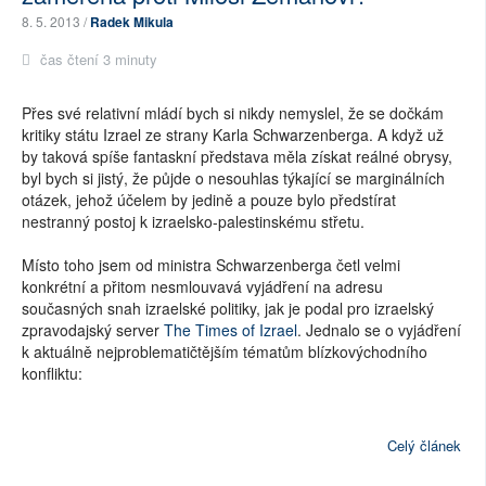
8. 5. 2013 /
Radek Mikula
čas čtení 3 minuty
Přes své relativní mládí bych si nikdy nemyslel, že se dočkám
kritiky státu Izrael ze strany Karla Schwarzenberga. A když už
by taková spíše fantaskní představa měla získat reálné obrysy,
byl bych si jistý, že půjde o nesouhlas týkající se marginálních
otázek, jehož účelem by jedině a pouze bylo předstírat
nestranný postoj k izraelsko-palestinskému střetu.
Místo toho jsem od ministra Schwarzenberga četl velmi
konkrétní a přitom nesmlouvavá vyjádření na adresu
současných snah izraelské politiky, jak je podal pro izraelský
zpravodajský server
The Times of Izrael
. Jednalo se o vyjádření
k aktuálně nejproblematičtějším tématům blízkovýchodního
konfliktu:
Celý článek