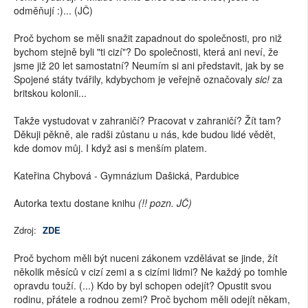
odměňují :)... (JČ)
Proč bychom se měli snažit zapadnout do společnosti, pro niž
bychom stejně byli "ti cizí"? Do společnosti, která ani neví, že
jsme již 20 let samostatní? Neumím si ani představit, jak by se
Spojené státy tvářily, kdybychom je veřejně označovaly
sic!
za
britskou kolonii...
Takže vystudovat v zahraničí? Pracovat v zahraničí? Žít tam?
Děkuji pěkně, ale radši zůstanu u nás, kde budou lidé vědět,
kde domov můj. I když asi s menším platem.
Kateřina Chybová - Gymnázium Dašická, Pardubice
Autorka textu dostane knihu
(!! pozn. JČ)
Zdroj:
ZDE
Proč bychom měli být nuceni zákonem vzdělávat se jinde, žít
několik měsíců v cizí zemi a s cizími lidmi? Ne každý po tomhle
opravdu touží. (...) Kdo by byl schopen odejít? Opustit svou
rodinu, přátele a rodnou zemi? Proč bychom měli odejít někam,