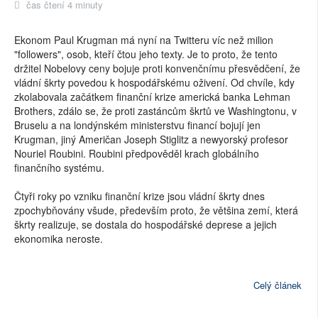
čas čtení 4 minuty
Ekonom Paul Krugman má nyní na Twitteru víc než milion
"followers", osob, kteří čtou jeho texty. Je to proto, že tento
držitel Nobelovy ceny bojuje proti konvenčnímu přesvědčení, že
vládní škrty povedou k hospodářskému oživení. Od chvíle, kdy
zkolabovala začátkem finanční krize americká banka Lehman
Brothers, zdálo se, že proti zastáncům škrtů ve Washingtonu, v
Bruselu a na londýnském ministerstvu financí bojují jen
Krugman, jiný Američan Joseph Stiglitz a newyorský profesor
Nouriel Roubini. Roubini předpověděl krach globálního
finančního systému.
Čtyři roky po vzniku finanční krize jsou vládní škrty dnes
zpochybňovány všude, především proto, že většina zemí, která
škrty realizuje, se dostala do hospodářské deprese a jejich
ekonomika neroste.
Celý článek