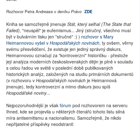
Rozhovor Petra Andrease v deníku
Právo
ZDE
Kniha se samozřejmě jmenuje
Stát, který selhal (The State that
Failed)
, "neuspěl" je eufemismus... Jiný (stručný, všechno musí
být v bulvárním tisku jen "stručné" :) )
rozhovor s Mary
Heimannovou vyšel v
Hospodářských novinách
, ty ovšem, věrny
svému přesvědčení, že existuje jen jediný správný diskurs,
Heimannovou označují za "kontroverzní" historičku - přestože
její analýza moderních československých dějin je plně v souladu
s celou řadou ve světě v poslední době publikovaných
historických analýz, založených na studiu primárních dokumentů
(v rozhovoru v
Hospodářských novinách
je Heimannová
jmenuje), tedy kontroverzní a mimo diskurs jsou spíš
Hospodářské noviny
...
Nejpozoruhodnější je však
fórum
pod rozhovorem na serveru
Ihned, kde se projevila u některých čtenářů tohoto listu silná
míra antisemitismu a nacionalismu. Samozřejmě, že nikdo
nepřijatelné příspěvky neodstranil: