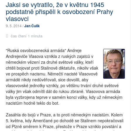
Jaksi se vytratilo, že v květnu 1945
podstatně přispěli k osvobození Prahy
vlasovci
9. 5. 2014 /
Jan Čulík
čas čtení 1 minuta
"Ruská osvobozenecká armáda" Andreje
Andrejeviče Vlasova vznikla z ruských zajatců v
německém vězení za druhé světové války, kteří
chtěli bojovat proti Stalinově diktatuře, nikoliv však
ve prospěch nacismu. Němečtí nacisté Vlasovově
armádě nikdy nedůvěřovali, sice dovolili, aby
vlasovovské jednotky vznikly, po většinu trvání druhé světové
války jim však odmítli dát do rukou zbraně. Vlasovova armáda
byla vyzbrojena teprve v samém konci války, kdy už německým
nacistům hodně teklo do bot.
Zasáhla do bojů v Praze, a to proti německým nacistům. Kolem
5. května, kdy Američané po dohodě se Stalinem nepokračovali
od Plzně směrem k Praze, přestože v Praze vzniklo povstání a