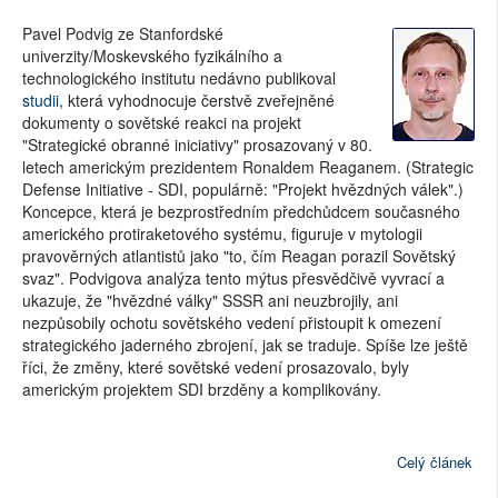
Pavel Podvig ze Stanfordské
univerzity/Moskevského fyzikálního a
technologického institutu nedávno publikoval
studii
, která vyhodnocuje čerstvě zveřejněné
dokumenty o sovětské reakci na projekt
"Strategické obranné iniciativy" prosazovaný v 80.
letech americkým prezidentem Ronaldem Reaganem. (Strategic
Defense Initiative - SDI, populárně: "Projekt hvězdných válek".)
Koncepce, která je bezprostředním předchůdcem současného
amerického protiraketového systému, figuruje v mytologii
pravověrných atlantistů jako "to, čím Reagan porazil Sovětský
svaz". Podvigova analýza tento mýtus přesvědčivě vyvrací a
ukazuje, že "hvězdné války" SSSR ani neuzbrojily, ani
nezpůsobily ochotu sovětského vedení přistoupit k omezení
strategického jaderného zbrojení, jak se traduje. Spíše lze ještě
říci, že změny, které sovětské vedení prosazovalo, byly
americkým projektem SDI brzděny a komplikovány.
Celý článek