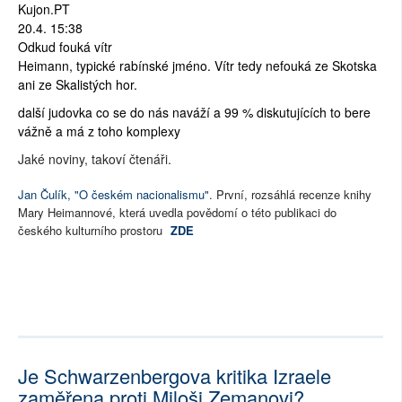
Kujon.PT
20.4. 15:38
Odkud fouká vítr
Heimann, typické rabínské jméno. Vítr tedy nefouká ze Skotska
ani ze Skalistých hor.
další judovka co se do nás naváží a 99 % diskutujících to bere
vážně a má z toho komplexy
Jaké noviny, takoví čtenáři.
Jan Čulík, "O českém nacionalismu"
. První, rozsáhlá recenze knihy
Mary Heimannové, která uvedla povědomí o této publikaci do
českého kulturního prostoru
ZDE
Je Schwarzenbergova kritika Izraele
zaměřena proti Miloši Zemanovi?