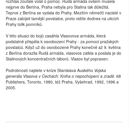
rozhlas zoufale volal o pomoc. Rudá armáda ovšem musela
nejprve do Berlína, Praha nebyla pro Stalina tak důležitá.
Teprve z Berlína se vydala do Prahy. Mezitím němečtí nacisté v
Praze zabíjeli tamější povstalce, proto vidíte dodnes na ulicích
Prahy tolik pomníků.
V této situaci do bojů zasáhla Vlasovova armáda, která
podstatně přispěla k osvobození Prahy - za pomoci pražských
povstalců. Když už do osvobozené Prahy konečně až 9. května
z Berlína dorazila Rudá armáda, vlasovce zatkla a poslala je do
Stalinových koncentračních táborů. Vlasov byl popraven.
Podrobnosti najdete v knize Stanislava Auského
Vojska
generála Vlasova v Čechách: Kniha o nepochopení a zradě
. 68
Publishers, Toronto, 1980, též Praha, Vyšehrad, 1992, 1996 a
2005.