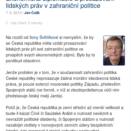
lidských práv v zahraniční politice
7. 5. 2013 /
Jan Čulík
čas čtení 2 minuty
Na rozdíl od
Ilony Švihlíkové
si nemyslím, že by
se Česká republika měla vzdát prosazování
lidských práv při své zahraniční politice ve
prospěch svých ekonomických zájmů. Bylo by to
poněkud obscénní.
Jenže problém je v tom, že v současnosti zahraniční politika
České republiky neprosazuje žádná morální všeobecná lidská
práva, je pouze extenzí mocenské politiky Západu, především
Spojených států (ve formě, v níž si vlezdoprdelismus vůči nim
představuje český malý Jarda).
Potíž je, že Česká republika je zemí střední až menší velikosti a
bude-li kázat Číně či Saúdské Arábii o nutnosti nevěznit a
nevraždit politické disidenty, či Spojeným státům o nutnosti
nezabíjet civilisty v rozvojových zemích údery bezpilotních
letadel, tyto mocnosti ji stejně nebudou poslouchat.