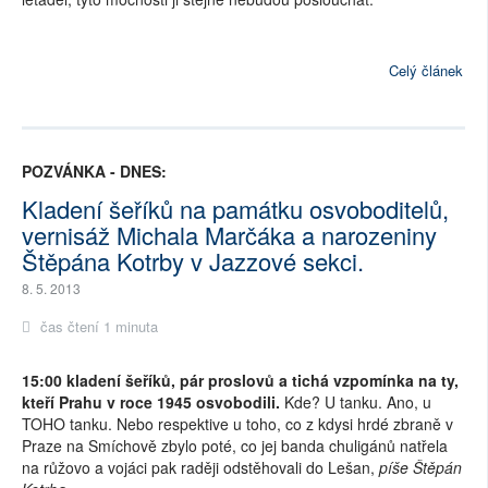
Celý článek
POZVÁNKA - DNES:
Kladení šeříků na památku osvoboditelů,
vernisáž Michala Marčáka a narozeniny
Štěpána Kotrby v Jazzové sekci.
8. 5. 2013
čas čtení 1 minuta
15:00 kladení šeříků, pár proslovů a tichá vzpomínka na ty,
kteří Prahu v roce 1945 osvobodili.
Kde? U tanku. Ano, u
TOHO tanku. Nebo respektive u toho, co z kdysi hrdé zbraně v
Praze na Smíchově zbylo poté, co jej banda chuligánů natřela
na růžovo a vojáci pak raději odstěhovali do Lešan,
píše Štěpán