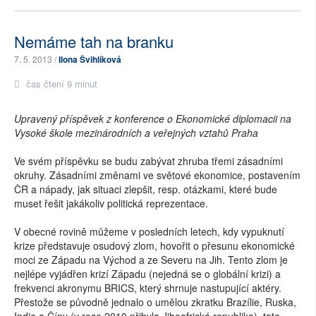
Nemáme tah na branku
7. 5. 2013 /
Ilona Švihlíková
čas čtení 9 minut
Upravený příspěvek z konference o Ekonomické diplomacii na
Vysoké škole mezinárodních a veřejných vztahů Praha
Ve svém příspěvku se budu zabývat zhruba třemi zásadními
okruhy. Zásadními změnami ve světové ekonomice, postavením
ČR a nápady, jak situaci zlepšit, resp. otázkami, které bude
muset řešit jakákoliv politická reprezentace.
V obecné rovině můžeme v posledních letech, kdy vypuknutí
krize představuje osudový zlom, hovořit o přesunu ekonomické
moci ze Západu na Východ a ze Severu na Jih. Tento zlom je
nejlépe vyjádřen krizí Západu (nejedná se o globální krizi) a
frekvenci akronymu BRICS, který shrnuje nastupující aktéry.
Přestože se původně jednalo o umělou zkratku Brazílie, Ruska,
Indie a Číny (v roce 2010 přibyla Jihoafrická republika), tato