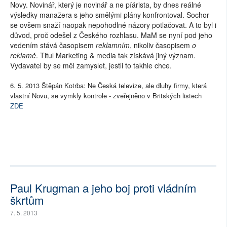
Novy. Novinář, který je novinář a ne píárista, by dnes reálné
výsledky manažera s jeho smělými plány konfrontoval. Sochor
se ovšem snaží naopak nepohodlné názory potlačovat. A to byl i
důvod, proč odešel z Českého rozhlasu. MaM se nyní pod jeho
vedením stává časopisem
reklamním
, nikoliv časopisem
o
reklamě
. Titul Marketing & media tak získává jiný význam.
Vydavatel by se měl zamyslet, jestli to takhle chce.
6. 5. 2013 Štěpán Kotrba: Ne Česká televize, ale dluhy firmy, která
vlastní Novu, se vymkly kontrole - zveřejněno v Britských listech
ZDE
Paul Krugman a jeho boj proti vládním
škrtům
7. 5. 2013