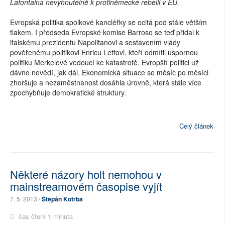
Lafontaina nevyhnutelně k protiněmecké rebelii v EU.
Evropská politika spolkové kancléřky se ocitá pod stále větším
tlakem. I předseda Evropské komise Barroso se teď přidal k
italskému prezidentu Napolitanovi a sestavením vlády
pověřenému politikovi Enricu Lettovi, kteří odmítli úspornou
politiku Merkelové vedoucí ke katastrofě. Evropští politici už
dávno nevědí, jak dál. Ekonomická situace se měsíc po měsíci
zhoršuje a nezaměstnanost dosáhla úrovně, která stále více
zpochybňuje demokratické struktury.
Celý článek
Některé názory holt nemohou v
mainstreamovém časopise vyjít
7. 5. 2013 /
Štěpán Kotrba
čas čtení 1 minuta