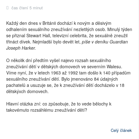
čas čtení 5 minut
Každý den dnes v Británii dochází k novým a děsivým
odhalením sexuálního zneužívání nezletilých osob. Minulý týden
se přiznal Stewart Hall, televizní celebrita, že sexuálně zneužil
třináct dívek. Nejmladší bylo devět let,
píše v deníku Guardian
Joseph Harker.
O několik dní předtím vyšel najevo rozsah sexuálního
zneužívání dětí v dětských domovech ve severním Walesu.
Víme nyní, že v letech 1963 až 1992 tam došlo k 140 případům
sexuálního zneužívání dětí. Bylo jmenováno 84 údajných
pachatelů a usuzuje se, že k zneužívání dětí docházelo v 18
dětskýxch domovech.
Hlavní otázka zní: co způsobuje, že to vede bělochy k
takovémuto rozsáhlému zneužívání dětí?
Celý článek