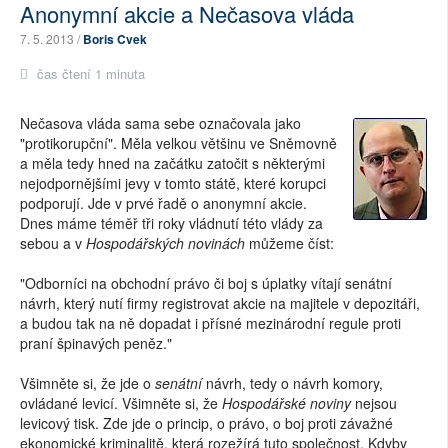
Anonymní akcie a Nečasova vláda
7. 5. 2013 /
Boris Cvek
čas čtení 1 minuta
Nečasova vláda sama sebe označovala jako
"protikorupční". Měla velkou většinu ve Sněmovně
a měla tedy hned na začátku zatočit s některými
nejodpornějšími jevy v tomto státě, které korupci
podporují. Jde v prvé řadě o anonymní akcie.
Dnes máme téměř tři roky vládnutí této vlády za
sebou a v
Hospodářských novinách
můžeme číst:
"Odborníci na obchodní právo či boj s úplatky vítají senátní
návrh, který nutí firmy registrovat akcie na majitele v depozitáři,
a budou tak na ně dopadat i přísné mezinárodní regule proti
praní špinavých peněz."
Všimněte si, že jde o
senátní
návrh, tedy o návrh komory,
ovládané levicí. Všimněte si, že
Hospodářské noviny
nejsou
levicový tisk. Zde jde o princip, o právo, o boj proti závažné
ekonomické kriminalitě, která rozežírá tuto společnost. Kdyby