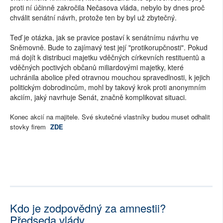
proti ní účinně zakročila Nečasova vláda, nebylo by dnes proč
chválit senátní návrh, protože ten by byl už zbytečný.
Teď je otázka, jak se pravice postaví k senátnímu návrhu ve
Sněmovně. Bude to zajímavý test její "protikorupčnosti". Pokud
má dojít k distribuci majetku vděčných církevních restituentů a
vděčných poctivých občanů miliardovými majetky, které
uchránila abolice před otravnou mouchou spravedlnosti, k jejich
politickým dobrodincům, mohl by takový krok proti anonymním
akciím, jaký navrhuje Senát, značně komplikovat situaci.
Konec akcií na majitele. Své skutečné vlastníky budou muset odhalit
stovky firem
ZDE
Kdo je zodpovědný za amnestii?
Předseda vlády