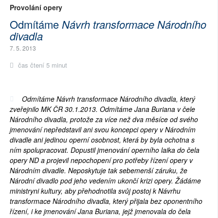
Provolání opery
Odmítáme
Návrh transformace Národního
divadla
7. 5. 2013
čas čtení 5 minut
Odmítáme Návrh transformace Národního divadla, který
zveřejnilo MK ČR 30.1.2013. Odmítáme Jana Buriana v čele
Národního divadla, protože za více než dva měsíce od svého
jmenování nepředstavil ani svou koncepci opery v Národním
divadle ani jedinou operní osobnost, která by byla ochotna s
ním spolupracovat. Dopustil jmenování operního laika do čela
opery ND a projevil nepochopení pro potřeby řízení opery v
Národním divadle. Neposkytuje tak sebemenší záruku, že
Národní divadlo pod jeho vedením ukončí krizi opery. Žádáme
ministryni kultury, aby přehodnotila svůj postoj k Návrhu
transformace Národního divadla, který přijala bez oponentního
řízení, i ke jmenování Jana Buriana, jejž jmenovala do čela