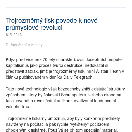
Trojrozměrný tisk povede k nové
průmyslové revoluci
8. 5. 2013
čas čtení 3 minuty
Když před více než 70 lety charakterizoval Joseph Schumpeter
kapitalismus jako proces tvůrčí destrukce, nedokázal si
představit zázrak, jímž je trojrozměrný tisk, míní Alistair Heath v
článku publikovaném v deníku Daily Telegraph.
Tato nová technologie však bezpochyby zničí existující struktury
způsobem, který by šokoval i Schumpetera, velkého ekonoma
fascinovaného revolučními antikonzervativními tendencemi
volného trhu.
Trojrozměrné tiskárny umožňují, aby byly konkrétní předměty
navrženy na počítači a pak rychle "vytištěny" počítačem,
připojeným k tiskárně. Používá se při tom speciální materiál,