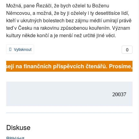
Možná, pane Řezáči, že bych oželel tu Boženu
Němcovou, a možná, že by ji oželely i ty desetitisíce lidí,
kteří v ukrutných bolestech bez zájmu médií umírají právě
teď v Česku na rakovinu způsobenou kouřením. Význam
kultury někde končí a je menší než určité jiné věci.
0
Vytisknout
visejí na finančních příspěvcích čtenářů. Prosíme, při
20037
Diskuse
Přihlásit