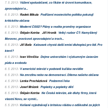
7. 5. 2013 /
Vážení spoluobčané, co říkáte té úrovni komunikace,
zpravodajství a...
6. 5. 2013 /
Radek Mikula
Podřízení mosteckého politika pokutují
kritického občana
6. 5. 2013 /
Moderní ČSSD? Plány a realita proměny organizace
6. 5. 2013 /
,
Štěpán Kotrba
Jiří Hroník
Velký rozbor ČT: Namyšlený
Moravec, pravicové zpravodajství a troch...
6. 5. 2013 /
Jiří Baťa
Kalousek chystá další emisi dluhopisů pro lidi. Pro
které?
6. 5. 2013 /
Ivan Větvička
Dejme univerzitám i výzkumným ústavům
půdu a svobodu
6. 5. 2013 /
V americké televizi v podstatě kuřáka nevidíte
6. 5. 2013 /
Na zmrzlinu nebo na demonstraci. Dilema našeho občana
4. 5. 2013 /
Lenka Procházková
Podzemní řeka
6. 5. 2013 /
Josef Mrázek
Poplatky a poplatky dětí
6. 5. 2013 /
Štěpán Kotrba
Ne Česká televize, ale dluhy firmy, která
vlastní Novu, se vymkl...
5. 5. 2013 /
Keňané vyjednávají s britskou vládou o odškodné za jejich