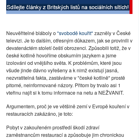
SOCIÁLNÍ SÍTĚ
RUBRIKY
Neuvěřitelné bláboly o
"svobodě kouřit"
zazněly v České
PLNÁ VERZE STRÁNEK
televizi. Je to dalším, otřesným důkazem, jak se provinili v
devatenáctém století čeští obrozenci. Způsobili totiž, že v
české kotlině hovoříme obskurním jazykem a jsme
izolováni od vnějšího světa. K problémům, které jsou
všude jinde dávno vyřešeny a k nimž existují jasná,
nezvratitelná fakta, zastáváme v "české kotlině" prostě
pitomé, neinformované názory. Přitom by trvalo asi 1
vteřinu najít si k tomu informace na netu a NEŽVANIT.
Argumentem, proč je ve většině zemí v Evropě kouření v
restauracích zakázáno, je toto:
Pobyt v zakouřeném prostředí škodí zdraví
zaměstnancům restaurací a způsobuje jim chronickou