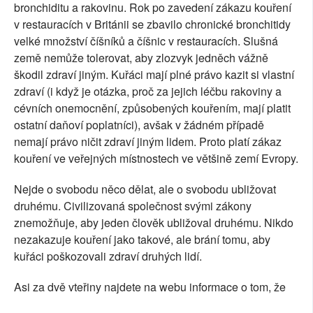
bronchiditu a rakovinu. Rok po zavedení zákazu kouření
v restauracích v Británii se zbavilo chronické bronchitidy
velké množství číšníků a číšnic v restauracích. Slušná
země nemůže tolerovat, aby zlozvyk jedněch vážně
škodil zdraví jiným. Kuřáci mají plné právo kazit si vlastní
zdraví (i když je otázka, proč za jejich léčbu rakoviny a
cévních onemocnění, způsobených kouřením, mají platit
ostatní daňoví poplatníci), avšak v žádném případě
nemají právo ničit zdraví jiným lidem. Proto platí zákaz
kouření ve veřejných místnostech ve většině zemí Evropy.
Nejde o svobodu něco dělat, ale o svobodu ubližovat
druhému. Civilizovaná společnost svými zákony
znemožňuje, aby jeden člověk ubližoval druhému. Nikdo
nezakazuje kouření jako takové, ale brání tomu, aby
kuřáci poškozovali zdraví druhých lidí.
Asi za dvě vteřiny najdete na webu informace o tom, že