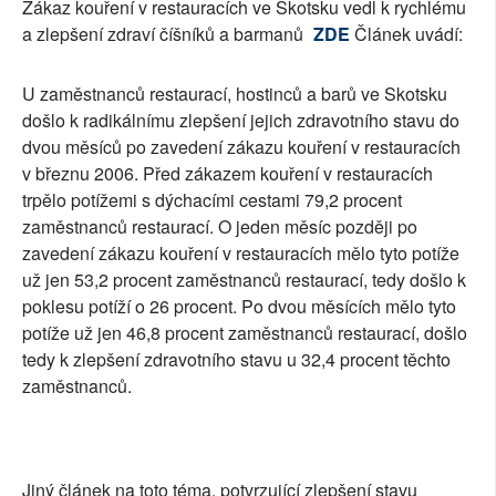
Zákaz kouření v restauracích ve Skotsku vedl k rychlému
a zlepšení zdraví číšníků a barmanů
ZDE
Článek uvádí:
U zaměstnanců restaurací, hostinců a barů ve Skotsku
došlo k radikálnímu zlepšení jejich zdravotního stavu do
dvou měsíců po zavedení zákazu kouření v restauracích
v březnu 2006. Před zákazem kouření v restauracích
trpělo potížemi s dýchacími cestami 79,2 procent
zaměstnanců restaurací. O jeden měsíc později po
zavedení zákazu kouření v restauracích mělo tyto potíže
už jen 53,2 procent zaměstnanců restaurací, tedy došlo k
poklesu potíží o 26 procent. Po dvou měsících mělo tyto
potíže už jen 46,8 procent zaměstnanců restaurací, došlo
tedy k zlepšení zdravotního stavu u 32,4 procent těchto
zaměstnanců.
Jiný článek na toto téma, potvrzující zlepšení stavu