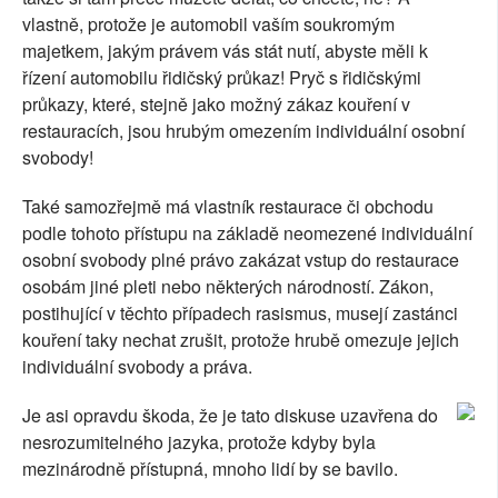
vlastně, protože je automobil vaším soukromým
majetkem, jakým právem vás stát nutí, abyste měli k
řízení automobilu řidičský průkaz! Pryč s řidičskými
průkazy, které, stejně jako možný zákaz kouření v
restauracích, jsou hrubým omezením individuální osobní
svobody!
Také samozřejmě má vlastník restaurace či obchodu
podle tohoto přístupu na základě neomezené individuální
osobní svobody plné právo zakázat vstup do restaurace
osobám jiné pleti nebo některých národností. Zákon,
postihující v těchto případech rasismus, musejí zastánci
kouření taky nechat zrušit, protože hrubě omezuje jejich
individuální svobody a práva.
Je asi opravdu škoda, že je tato diskuse uzavřena do
nesrozumitelného jazyka, protože kdyby byla
mezinárodně přístupná, mnoho lidí by se bavilo.