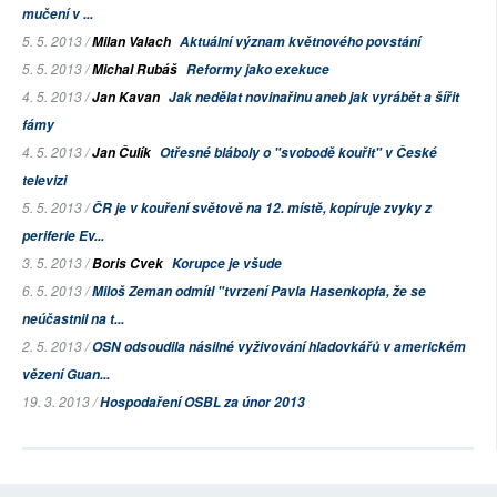
mučení v ...
5. 5. 2013 /
Milan Valach
Aktuální význam květnového povstání
5. 5. 2013 /
Michal Rubáš
Reformy jako exekuce
4. 5. 2013 /
Jan Kavan
Jak nedělat novinařinu aneb jak vyrábět a šířit
fámy
4. 5. 2013 /
Jan Čulík
Otřesné bláboly o "svobodě kouřit" v České
televizi
5. 5. 2013 /
ČR je v kouření světově na 12. místě, kopíruje zvyky z
periferie Ev...
3. 5. 2013 /
Boris Cvek
Korupce je všude
6. 5. 2013 /
Miloš Zeman odmítl "tvrzení Pavla Hasenkopfa, že se
neúčastnil na t...
2. 5. 2013 /
OSN odsoudila násilné vyživování hladovkářů v americkém
vězení Guan...
19. 3. 2013 /
Hospodaření OSBL za únor 2013