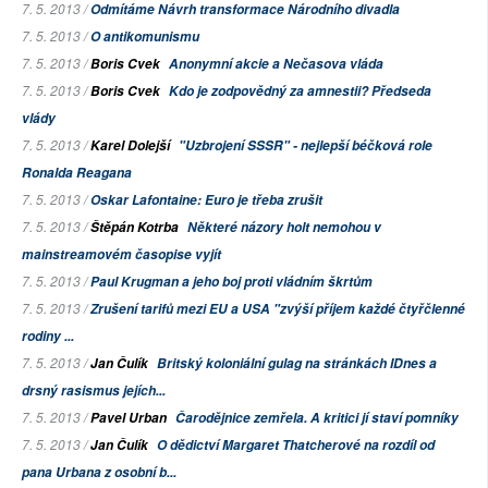
7. 5. 2013 /
Odmítáme
Návrh transformace Národního divadla
7. 5. 2013 /
O antikomunismu
7. 5. 2013 /
Boris Cvek
Anonymní akcie a Nečasova vláda
7. 5. 2013 /
Boris Cvek
Kdo je zodpovědný za amnestii? Předseda
vlády
7. 5. 2013 /
Karel Dolejší
"Uzbrojení SSSR" - nejlepší béčková role
Ronalda Reagana
7. 5. 2013 /
Oskar Lafontaine: Euro je třeba zrušit
7. 5. 2013 /
Štěpán Kotrba
Některé názory holt nemohou v
mainstreamovém časopise vyjít
7. 5. 2013 /
Paul Krugman a jeho boj proti vládním škrtům
7. 5. 2013 /
Zrušení tarifů mezi EU a USA "zvýší příjem každé čtyřčlenné
rodiny ...
7. 5. 2013 /
Jan Čulík
Britský koloniální gulag na stránkách IDnes a
drsný rasismus jejích...
7. 5. 2013 /
Pavel Urban
Čarodějnice zemřela. A kritici jí staví pomníky
7. 5. 2013 /
Jan Čulík
O dědictví Margaret Thatcherové na rozdíl od
pana Urbana z osobní b...