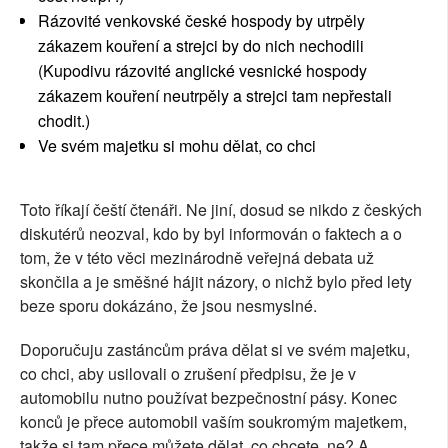
Rázovité venkovské české hospody by utrpěly
zákazem kouření a strejci by do nich nechodili
(Kupodivu rázovité anglické vesnické hospody
zákazem kouření neutrpěly a strejci tam nepřestali
chodit.)
Ve svém majetku si mohu dělat, co chci
Toto říkají čeští čtenáři. Ne jiní, dosud se nikdo z českých
diskutérů neozval, kdo by byl informován o faktech a o
tom, že v této věci mezinárodně veřejná debata už
skončila a je směšné hájit názory, o nichž bylo před lety
beze sporu dokázáno, že jsou nesmyslné.
Doporučuju zastáncům práva dělat si ve svém majetku,
co chci, aby usilovali o zrušení předpisu, že je v
automobilu nutno používat bezpečnostní pásy. Konec
konců je přece automobil vaším soukromým majetkem,
takže si tam přece můžete dělat, co chcete, ne? A