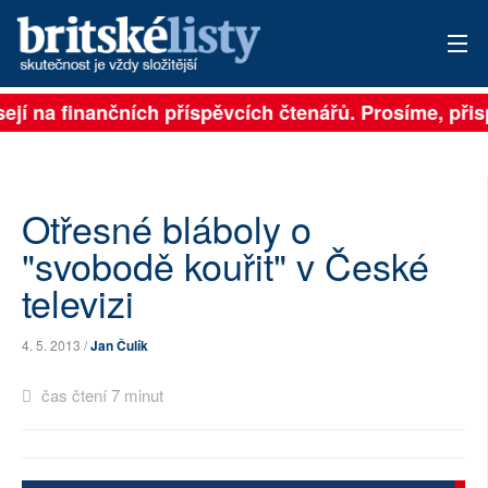
ejí na finančních příspěvcích čtenářů. Prosíme, přisp
PŘIHLÁSIT
AKTUÁLNÍ VYDÁNÍ
ARCHIV
Otřesné bláboly o
"svobodě kouřit" v České
ROZHOVORY
televizi
TÉMATA
4. 5. 2013 /
Jan Čulík
NEJČTENĚJŠÍ ZA 7 DNÍ
čas čtení 7 minut
AUTOŘI
PŘÍSPĚVKY NA PROVOZ