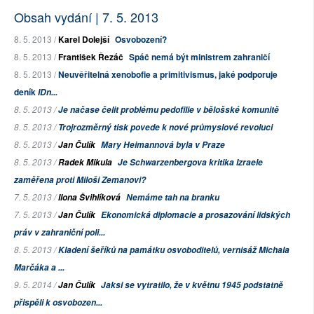
Obsah vydání | 7. 5. 2013
8. 5. 2013 /
Karel Dolejší
Osvobození?
8. 5. 2013 /
František Řezáč
Spáč nemá být ministrem zahraničí
8. 5. 2013 /
Neuvěřitelná xenobofie a primitivismus, jaké podporuje
deník
IDn...
8. 5. 2013 /
Je načase čelit problému pedofilie v bělošské komunitě
8. 5. 2013 /
Trojrozměrný tisk povede k nové průmyslové revoluci
8. 5. 2013 /
Jan Čulík
Mary Heimannová byla v Praze
8. 5. 2013 /
Radek Mikula
Je Schwarzenbergova kritika Izraele
zaměřena proti Miloši Zemanovi?
7. 5. 2013 /
Ilona Švihlíková
Nemáme tah na branku
7. 5. 2013 /
Jan Čulík
Ekonomická diplomacie a prosazování lidských
práv v zahraniční poli...
8. 5. 2013 /
Kladení šeříků na památku osvoboditelů, vernisáž Michala
Marčáka a ...
9. 5. 2014 /
Jan Čulík
Jaksi se vytratilo, že v květnu 1945 podstatně
přispěli k osvobozen...