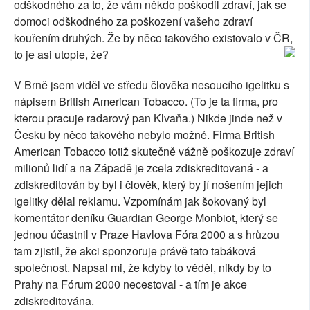
odškodného za to, že vám někdo poškodil zdraví, jak se
domoci odškodného za poškození vašeho zdraví
kouřením druhých. Že by něco takového existovalo v ČR,
to je asi utopie, že?
V Brně jsem viděl ve středu člověka nesoucího igelitku s
nápisem British American Tobacco. (To je ta firma, pro
kterou pracuje radarový pan Klvaňa.) Nikde jinde než v
Česku by něco takového nebylo možné. Firma British
American Tobacco totiž skutečně vážně poškozuje zdraví
milionů lidí a na Západě je zcela zdiskreditovaná - a
zdiskreditován by byl i člověk, který by jí nošením jejich
igelitky dělal reklamu. Vzpomínám jak šokovaný byl
komentátor deníku Guardian George Monbiot, který se
jednou účastnil v Praze Havlova Fóra 2000 a s hrůzou
tam zjistil, že akci sponzoruje právě tato tabáková
společnost. Napsal mi, že kdyby to věděl, nikdy by to
Prahy na Fórum 2000 necestoval - a tím je akce
zdiskreditována.