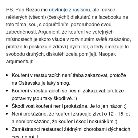
PS. Pan Řezáč mě
obviňuje z rasismu
, ale reakce
některých (všech!) (českých!) diskutérů na facebooku na
toto téma jsou, s odpuštěním, pozoruhodné svou
zabedněností. Argument, že kouření ve veřejných
místnostech je skoro všude v rozvinutém světě zakázáno,
protože to poškozuje zdraví jiných lidí, a tedy omezuje to
svobodu druhých, diskutéři zcela pomíjejí. Naopak
argumentují:
Kouření v restauracích není třeba zakazovat, protože
na Ostravsku je taky smog.
Kouření v restauracích se nesmí zakazovat, protože
potraviny jsou taky škodlivé. :)
Škodlivost kouření není prokázána. Je to jen názor. :)
Není prokázáno, že kouření zkracuje život o 12 - 15 let
a není prokázáno, že kouření škodí nekuřákům :)
Zaměstnanci restaurací žádnými chorobami dýchacích
cest netrpí :)