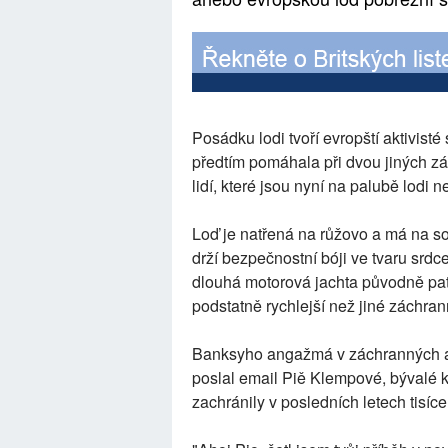
Posádku lodi tvoří evropští aktivist
předtím pomáhala při dvou jiných z
lidí, které jsou nyní na palubě lodi
Loď je natřená na růžovo a má na s
drží bezpečnostní bóji ve tvaru srdc
dlouhá motorová jachta původně pat
podstatně rychlejší než jiné záchran
Banksyho angažmá v záchranných akc
poslal email Piě Klempové, bývalé k
zachránily v posledních letech tisíce 