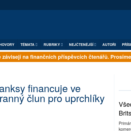
HOVORY
TÉMATA
RUBRIKY
NEJČTENĚJŠÍ
AUTOŘI
PŘÍS
závisejí na finančních příspěvcích čtenářů. Prosíme, p
anksy financuje ve
anný člun pro uprchlíky
Všec
Brit
Primár
komerc