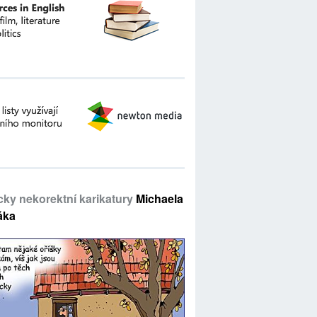
icky nekorektní karikatury
Michaela
áka