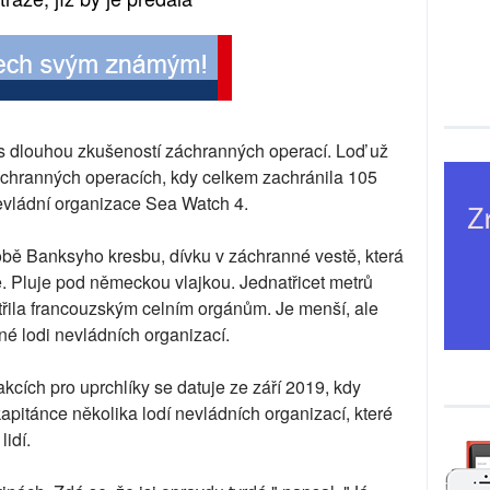
é s dlouhou zkušeností záchranných operací. Loď už
áchranných operacích, kdy celkem zachránila 105
 nevládní organizace Sea Watch 4.
obě Banksyho kresbu, dívku v záchranné vestě, která
e. Pluje pod německou vlajkou. Jednatřicet metrů
řila francouzským celním orgánům. Je menší, ale
né lodi nevládních organizací.
ích pro uprchlíky se datuje ze září 2019, kdy
apitánce několika lodí nevládních organizací, které
lidí.