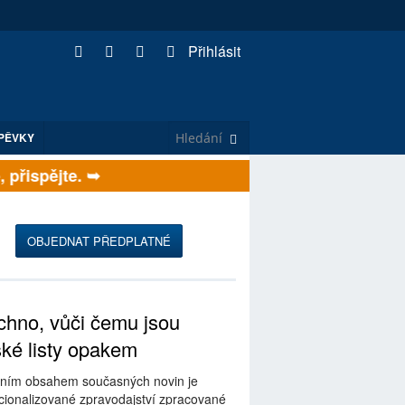
Přihlásit
PĚVKY
řispějte. ➥
OBJEDNAT PŘEDPLATNÉ
hno, vůči čemu jsou
ské listy opakem
ním obsahem současných novin je
ionalizované zpravodajství zpracované