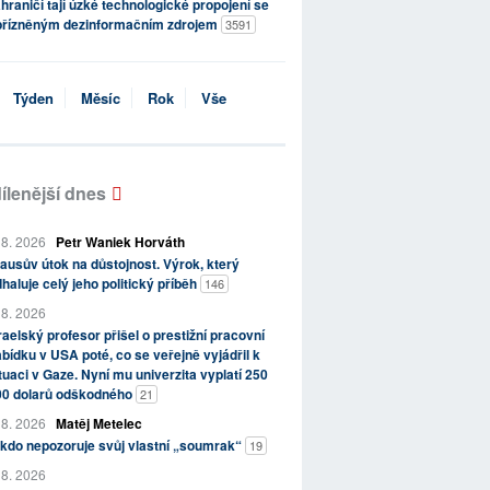
hraničí tají úzké technologické propojení se
přízněným dezinformačním zdrojem
3591
Týden
Měsíc
Rok
Vše
ílenější dnes
 8. 2026
Petr Waniek Horváth
ausův útok na důstojnost. Výrok, který
haluje celý jeho politický příběh
146
 8. 2026
raelský profesor přišel o prestižní pracovní
bídku v USA poté, co se veřejně vyjádřil k
tuaci v Gaze. Nyní mu univerzita vyplatí 250
00 dolarů odškodného
21
 8. 2026
Matěj Metelec
kdo nepozoruje svůj vlastní „soumrak“
19
 8. 2026