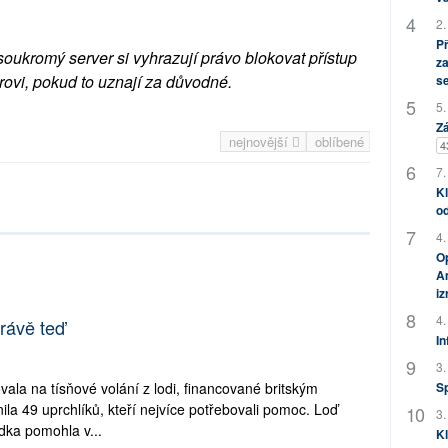
2.
P
soukromý server si vyhrazují právo blokovat přístup
za
rovi, pokud to uznají za důvodné.
s
5.
Zá
nejnovější
oblíbené
4
7.
Kl
od
4.
Op
Am
i
4.
Právě teď
In
3.
vala na tísňové volání z lodi, financované britským
S
a 49 uprchlíků, kteří nejvíce potřebovali pomoc. Loď
3.
ádka pomohla v...
Kl