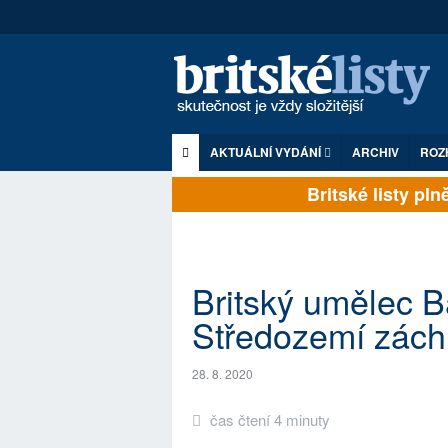
AKTUÁLNÍ VYDÁNÍ
ARCHIV
ROZ
Britské listy plně 
Britský umělec B
Středozemí záchr
28. 8. 2020
čas čtení 4 minuty