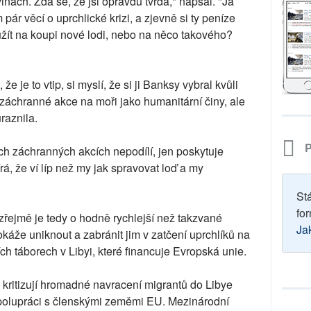
vinách. Zdá se, že jsi opravdu tvrdá," napsal. "Já
pár věcí o uprchlické krizi, a zjevně si ty peníze
žít na koupi nové lodi, nebo na něco takového?
 je to vtip, si myslí, že si ji Banksy vybral kvůli
 záchranné akce na moři jako humanitární činy, ale
raznila.
P
ch záchranných akcích nepodílí, jen poskytuje
á, že ví líp než my jak spravovat loď a my
St
for
zřejmě je tedy o hodně rychlejší než takzvané
Ja
dokáže uniknout a zabránit jim v zatčení uprchlíků na
ích táborech v Libyi, které financuje Evropská unie.
 kritizují hromadné navracení migrantů do Libye
spolupráci s členskými zeměmi EU. Mezinárodní