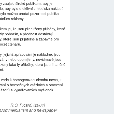
by zaujalo široké publikum, aby je
lo, aby bylo efektivní z hlediska nákladů
bylo možno prodat pozornost publika
telům reklamy.
kem je, že jsou přehlíženy příběhy, které
ly pohoršit, a přednost dostávají
y, které jsou přijatelné a zábavné pro
počet čtenářů.
y, jejichž zpracování je nákladné, jsou
vány nebo opomíjeny, nevšímavě jsou
zeny také ty příběhy, které jsou finančně
ní.
 vede k homogenizaci obsahu novin, k
vání o bezpečných otázkách a omezení
názorů a vyjadřovaných myšlenek.
R.G. Picard, (2004)
“Commercialism and newspaper