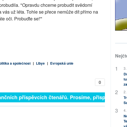
e probudila. "Opravdu chceme probudit svědomí
na vás už léta. Tohle se přece nemůže dít přímo na
te oči. Probuďte se!'"
Nejčt
olitika a společnost
|
Libye
|
Evropská unie
3.
Dů
tu
0
za
2.
nčních příspěvcích čtenářů. Prosíme, přispějte. ➥
Tr
S
4.
No
Te
vá