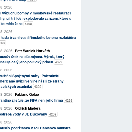
 8. 2026
ři výbuchu bomby v moskevské restauraci
hynuli tři lidé; explodovalo zařízení, které u
ebe měla žena
4400
 8. 2026
hada trvanlivosti římského betonu rozluštěna
363
 8. 2026
Petr Waniek Horváth
ausův útok na důstojnost. Výrok, který
haluje celý jeho politický příběh
4329
 8. 2026
uštěni Spojenými státy: Palestinští
eričané uvízli ve vlně násilí ze strany
zraelských osadníků
4325
 8. 2026
Fabiano Golgo
fantino zjišťuje, že FIFA není jeho firma
4268
 8. 2026
Oldřich Maděra
potřeba vody v JE Dukovany
4259
 8. 2026
ausův podržtaška v roli Babišova ministra