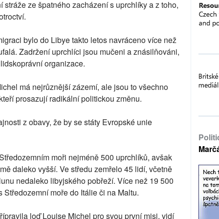
í stráže ze špatného zacházení s uprchlíky a z toho,
troctví.
graci bylo do Libye takto letos navráceno více než
ufalá. Zadržení uprchlíci jsou mučeni a znásilňováni,
lidskoprávní organizace.
ichel má nejrůznější zázemí, ale jsou to všechno
é, kteří prosazují radikální politickou změnu.
jnosti z obavy, že by se státy Evropské unie
Polit
Marč
Středozemním moři nejméně 500 uprchlíků, avšak
jmě daleko vyšší. Ve středu zemřelo 45 lidí, včetně
 člunu nedaleko libyjského pobřeží. Více než 19 500
 Středozemní moře do Itálie či na Maltu.
přípravila loď Louise Michel pro svou první misi, vidí