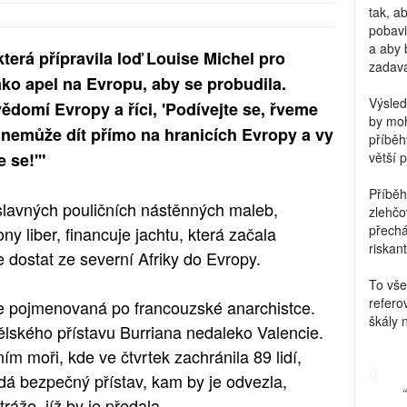
tak, a
pobavi
a aby 
 která přípravila loď Louise Michel pro
zadava
jako apel na Evropu, aby se probudila.
Výsled
domí Evropy a říci, 'Podívejte se, řveme
by moh
e nemůže dít přímo na hranicích Evropy a vy
příběh
e se!'"
větší 
Příběh
r slavných pouličních nástěnných maleb,
zlehčo
přechá
y liber, financuje jachtu, která začala
riskant
 dostat ze severní Afriky do Evropy.
To vše
refero
je pojmenovaná po francouzské anarchistce.
škály 
ělského přístavu Burriana nedaleko Valencie.
m moři, kde ve čtvrtek zachránila 89 lidí,
edá bezpečný přístav, kam by je odvezla,
áže, jíž by je předala