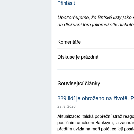
Přihlásit
Upozorňujeme, že Britské listy jako 
na diskusní fóra jakémukoliv diskuté
Komentáře
Diskuse je prázdná.
Související články
229 lidí je ohroženo na životě. 
29. 8. 2020
Aktualizace: Italská pobřežní stráž reago
pouličním umělcem Banksym, a zachránil
předtím uvízla na moři poté, co její pos