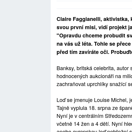
Claire Faggianelli, aktivistka,
svou první misi, vidí projekt 
"Opravdu chceme probudit svě
na vás už léta. Tohle se přec
před tím zavíráte oči. Probuďt
Banksy, britská celebrita, auto
hodnocených aukcionáři na milion
zachraňovat uprchlíky snažící se
Loď se jmenuje Louise Michel, 
Tajně vyplula 18. srpna ze špan
Nyní je v centrálním Středozemní
včetně 14 žen a 4 dětí. Nyní hl
anebo evropskou loď pobřežní str