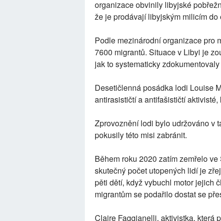
organizace obvinily libyjské pobřežn
že je prodávají libyjským milicím do o
Podle mezinárodní organizace pro mi
7600 migrantů. Situace v Libyi je zo
jak to systematicky zdokumentovaly 
Desetičlenná posádka lodi Louise M
antirasističtí a antifašističtí aktivist
Zprovoznění lodi bylo udržováno v ta
pokusily této misi zabránit.
Během roku 2020 zatím zemřelo ve 
skutečný počet utopených lidí je zře
pěti dětí, když vybuchl motor jejich
migrantům se podařilo dostat se přes
Claire Faggianelli, aktivistka, která 