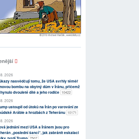
enější
 8. 2026
kazy nasvědčují tomu, že USA svrhly téměř
novou bombu na obytný dům v Íránu, přičemž
hynulo dvouleté dítě a jeho rodiče
10422
 8. 2026
ump ustoupil od útoků na Írán po varování ze
aúdské Arábie a hrozbách z Teheránu
10171
 8. 2026
vá jednání mezi USA a Íránem jsou pro
herán „poslední šancí“, jak zabránit eskalaci
lky, tvrdí Trump
7507