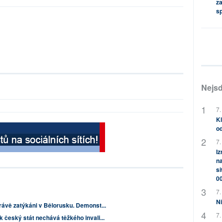
za
s
Nejsd
7.
Kl
od
7.
Iz
na
si
0
7.
Ni
rávě zatýkáni v Bělorusku. Demonst...
7.
k český stát nechává těžkého invali...