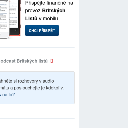
Přispějte finančně na
provoz
Britských
v mobilu.
Listů
CHCI PŘISPĚT
odcast Britských listů
áhněte si rozhovory v audio
mátu a poslouchejte je kdekoliv.
k na to?