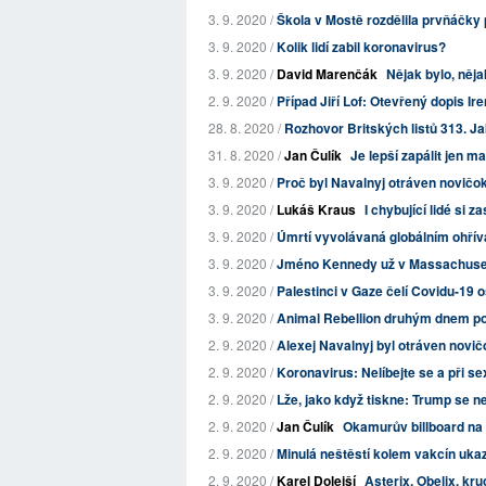
3. 9. 2020 /
Škola v Mostě rozdělila prvňáčky p
3. 9. 2020 /
Kolik lidí zabil koronavirus?
3. 9. 2020 /
David Marenčák
Nějak bylo, něj
2. 9. 2020 /
Případ Jiří Lof: Otevřený dopis I
28. 8. 2020 /
Rozhovor Britských listů 313. Ja
31. 8. 2020 /
Jan Čulík
Je lepší zapálit jen m
3. 9. 2020 /
Proč byl Navalnyj otráven novič
3. 9. 2020 /
Lukáš Kraus
I chybující lidé si 
3. 9. 2020 /
Úmrtí vyvolávaná globálním ohřív
3. 9. 2020 /
Jméno Kennedy už v Massachuset
3. 9. 2020 /
Palestinci v Gaze čelí Covidu-19
3. 9. 2020 /
Animal Rebellion druhým dnem pož
2. 9. 2020 /
Alexej Navalnyj byl otráven novi
2. 9. 2020 /
Koronavirus: Nelíbejte se a při se
2. 9. 2020 /
Lže, jako když tiskne: Trump se n
2. 9. 2020 /
Jan Čulík
Okamurův billboard na
2. 9. 2020 /
Minulá neštěstí kolem vakcín ukazu
2. 9. 2020 /
Karel Dolejší
Asterix, Obelix, kru