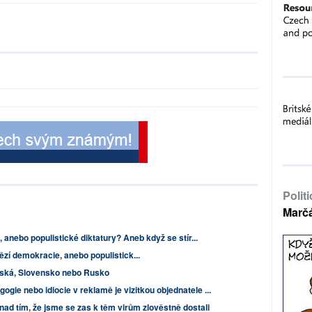
Polit
Marč
 anebo populistické diktatury? Aneb když se stír...
ězí demokracie, anebo populistick...
vská, Slovensko nebo Rusko
ogie nebo idiocie v reklamě je vizitkou objednatele ...
d tím, že jsme se zas k těm virům zlověstně dostali