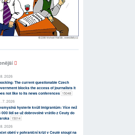
enější
 8. 2026
ocking: The current questionable Czech
vernment blocks the access of journalists it
es not like to its news conferences
15048
. 7. 2026
smyslná hysterie kvůli imigrantům: Více než
 000 lidí se už dobrovolně vrátilo z Ceuty do
aroka
15014
 8. 2026
čet obětí v pohraniční krizi v Ceutě stoupl na