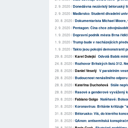
2. 9. 2020 /
Donedávna nezávislý běloruský lis
2. 9. 2020 /
Maďarsko: Studenti divadelní univ
30. 8. 2020 /
Dokumentarista Michael Moore, v
2. 9. 2020 /
Pentagon: Čína chce zdvojnásobit
1. 9. 2020 /
Dopravní podnik města Brna řidiči 
1. 9. 2020 /
Trump bude v nacházejících předv
1. 9. 2020 /
Takto jsou pokojní demonstranti p
29. 8. 2020 /
Karel Dolejší
Odvolá Babiš minis
24. 8. 2020 /
Rozhovor Britských listů 312. Ne
28. 8. 2020 /
Daniel Veselý
V paralelním ves
28. 8. 2020 /
Budoucnost nenásilného odporu
28. 8. 2020 /
Kateřina Duchoňová
Stále nep
28. 8. 2020 /
Rasově a genderově vyvážený k
29. 8. 2020 /
Fabiano Golgo
Naléhavé: Bolson
31. 8. 2020 /
Koronavirus: Británie kritizuje 
31. 8. 2020 /
Bělorusko: Víš, do kterého konc
31. 8. 2020 /
QAnon: antisemitská konspirační 
28. 8. 2020 /
Boris Cvek
Skutečné problémy 