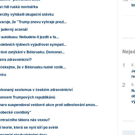
Iz
t řídí ruská novinářka
erzity vyhlásili okupační stávku
aruje, že "Trump znovu vyhraje prezi...
 jaderný arzenál
autobusu: Nebudete-li jezdit s fa...
olebních týdnech vyjadřovat sympati...
Nejsd
rávě zatýkáni v Bělorusku. Demonst...
tra zdravotnictví?
6.
čekejme, že v Bělorusku nutně vznik...
Ja
míru
ře
6.
řekonaný sexismus v českém zdravotnictví
NA
ob
onvent Trumpových republikánů
v
aro suspendoval veškeré akce proti odlesňování amzo...
"sobecké covidioty"
entračního tábora nás vezou?
teorie, která se nyní šíří po světě
nezmizí předvolebními dary