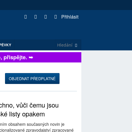
Přihlásit
PĚVKY
řispějte. ➥
OBJEDNAT PŘEDPLATNÉ
hno, vůči čemu jsou
ské listy opakem
ním obsahem současných novin je
ionalizované zpravodajství zpracované