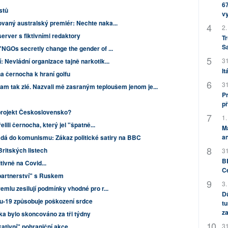
67
istů
v
vaný australský premiér: Nechte naka...
2.
erver s fiktivními redaktory
Tr
S
NGOs secretly change the gender of ...
31
Nevládní organizace tajně narkotik...
It
na černocha k hraní golfu
31
tam tak zlé. Nazvali mě zasraným teploušem jenom je...
Pr
př
projekt Československo?
1.
lili černocha, který jel "špatně...
M
an
adá do komunismu: Zákaz politické satiry na BBC
Britských listech
31
BB
tivně na Covid...
C
partnerství" s Ruskem
3.
mlu zesilují podmínky vhodné pro r...
Dů
du-19 způsobuje poškození srdce
tu
za
ka bylo skoncováno za tři týdny
31
kativní" pohraniční akce