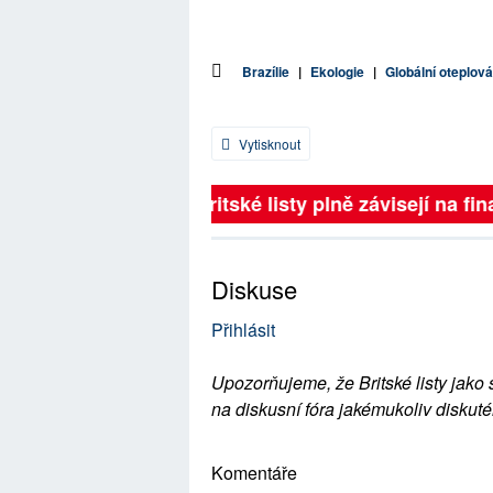
Brazílie
|
Ekologie
|
Globální oteplová
Vytisknout
Britské listy plně závisejí na fina
Diskuse
Přihlásit
Upozorňujeme, že Britské listy jako 
na diskusní fóra jakémukoliv diskuté
Komentáře