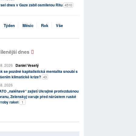
rael dnes v Gaze zabil osmiletou Ritu
4510
Týden
Měsíc
Rok
Vše
ílenější dnes
 8. 2026
Daniel Veselý
k se pozdně kapitalistická mentalita snoubí s
šením klimatické krize?
43
 8. 2026
TO „naléhavě“ zajistí Ukrajině protivzdušnou
ranu, Zelenskyj varuje před nárůstem ruské
ýroby raket
1