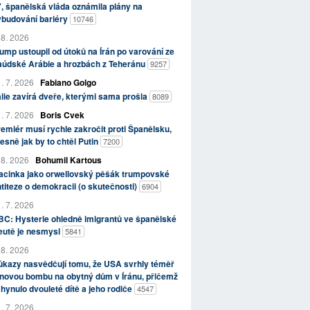
, španělská vláda oznámila plány na
ybudování bariéry
10746
 8. 2026
ump ustoupil od útoků na Írán po varování ze
aúdské Arábie a hrozbách z Teheránu
9257
. 7. 2026
Fabiano Golgo
álie zavírá dveře, kterými sama prošla
8089
. 7. 2026
Boris Cvek
emiér musí rychle zakročit proti Španělsku,
esně jak by to chtěl Putin
7200
 8. 2026
Bohumil Kartous
acinka jako orwellovský pěšák trumpovské
titeze o demokracii (o skutečnosti)
6904
. 7. 2026
C: Hysterie ohledně imigrantů ve španělské
eutě je nesmysl
5841
 8. 2026
kazy nasvědčují tomu, že USA svrhly téměř
novou bombu na obytný dům v Íránu, přičemž
hynulo dvouleté dítě a jeho rodiče
4547
. 7. 2026