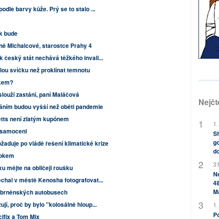
odle barvy kůže. Prý se to stalo ...
ak bude
reně Michalcové, starostce Prahy 4
k český stát nechává těžkého invali...
alou svíčku než proklínat temnotu
okem?
zaslouží zastání, paní Maláčová
Nejčt
áním budou vyšší než oběti pandemie
ts není zlatým kupónem
1.
 osamoceni
Sh
go
aduje po vládě řešení klimatické krize
do
čokem
31
xu mějte na obličeji roušku
Ne
echal v městě Kenosha fotografovat...
48
M
 brněnských autobusech
jí, proč by bylo "kolosálně hloup...
1.
Po
cifix a Tom Mix