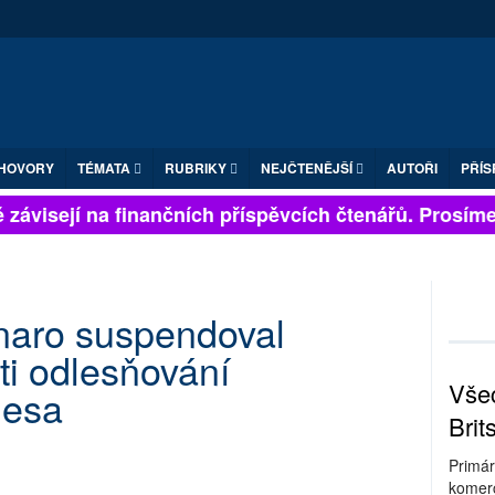
HOVORY
TÉMATA
RUBRIKY
NEJČTENĚJŠÍ
AUTOŘI
PŘÍS
závisejí na finančních příspěvcích čtenářů. Prosíme, p
naro suspendoval
ti odlesňování
Všec
lesa
Brit
Primár
komerc