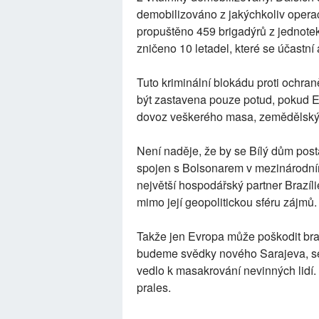
demobilizováno z jakýchkoliv operac
propuštěno 459 brigadýrů z jednote
zničeno 10 letadel, které se účastní 
Tuto kriminální blokádu proti ochr
být zastavena pouze potud, pokud E
dovoz veškerého masa, zemědělských
Není naděje, že by se Bílý dům post
spojen s Bolsonarem v mezinárodním 
největší hospodářský partner Brazíli
mimo její geopolitickou sféru zájmů.
Takže jen Evropa může poškodit braz
budeme svědky nového Sarajeva, se
vedlo k masakrování nevinných lidí. 
prales.