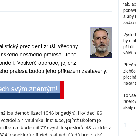
tak, a
pobavi
a aby 
zadava
Výsled
by moh
listický prezident zrušil všechny
příběh
větší 
nského deštného pralesa. Jeho
pondělí. Veškeré operace, jejichž
Příběh
kého pralesa budou jeho příkazem zastaveny.
zlehčo
přechá
riskant
To vše
refero
škály 
mžitou demobilizaci 1346 brigadýrů, likvidaci 86
ozidel a 4 vrtulníků. Instituce, jejímž úkolem je
Ibama, bude mít 77 svých inspektorů, 48 vozidel a
324 inspektorů z jiných státních úřadů bude také