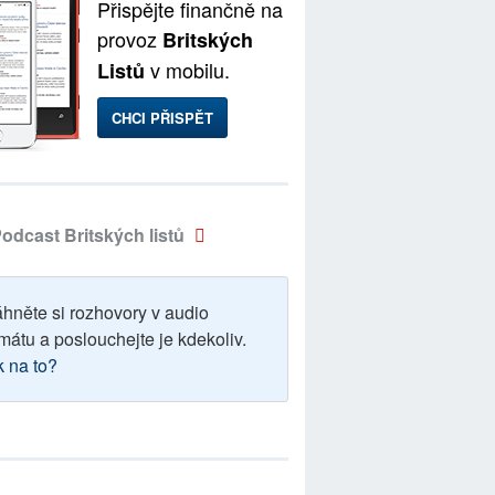
Přispějte finančně na
provoz
Britských
v mobilu.
Listů
CHCI PŘISPĚT
odcast Britských listů
áhněte si rozhovory v audio
mátu a poslouchejte je kdekoliv.
k na to?