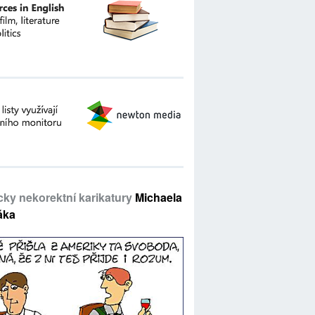
icky nekorektní karikatury
Michaela
áka