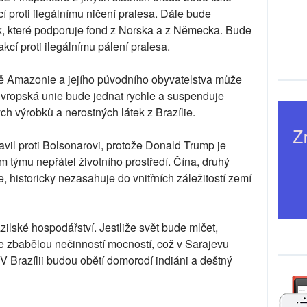
í proti ilegálnímu ničení pralesa. Dále bude
k, které podporuje fond z Norska a z Německa. Bude
akcí proti ilegálnímu pálení pralesa.
aně Amazonie a jejího původního obyvatelstva může
vropská unie bude jednat rychle a suspenduje
 výrobků a nerostných látek z Brazílie.
avil proti Bolsonarovi, protože Donald Trump je
týmu nepřátel životního prostředí. Čína, druhý
e, historicky nezasahuje do vnitřních záležitostí zemí
ilské hospodářství. Jestliže svět bude mlčet,
 zbabělou nečinností mocností, což v Sarajevu
V Brazílii budou obětí domorodí indiáni a deštný