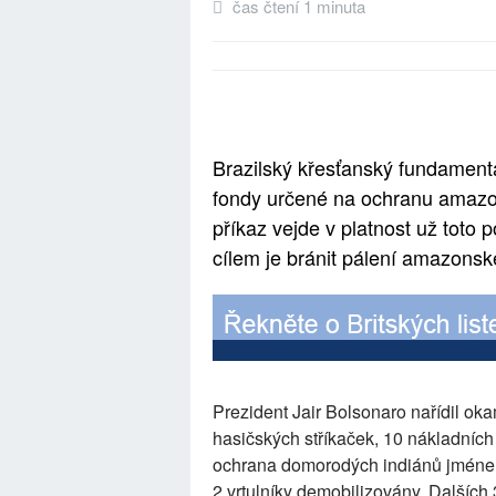
čas čtení 1 minuta
Brazilský křesťanský fundamenta
fondy určené na ochranu amazo
příkaz vejde v platnost už toto 
cílem je bránit pálení amazons
Prezident Jair Bolsonaro nařídil oka
hasičských stříkaček, 10 nákladních v
ochrana domorodých indiánů jménem 
2 vrtulníky demobilizovány. Dalších 