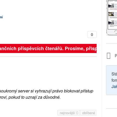
ní
0
nčních příspěvcích čtenářů. Prosíme, přispějte. ➥
P
St
for
Ja
soukromý server si vyhrazují právo blokovat přístup
rovi, pokud to uznají za důvodné.
nejnovější
oblíbené