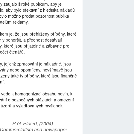
by zaujalo široké publikum, aby je
lo, aby bylo efektivní z hlediska nákladů
bylo možno prodat pozornost publika
telům reklamy.
kem je, že jsou přehlíženy příběhy, které
ly pohoršit, a přednost dostávají
y, které jsou přijatelné a zábavné pro
počet čtenářů.
y, jejichž zpracování je nákladné, jsou
vány nebo opomíjeny, nevšímavě jsou
zeny také ty příběhy, které jsou finančně
ní.
 vede k homogenizaci obsahu novin, k
vání o bezpečných otázkách a omezení
názorů a vyjadřovaných myšlenek.
R.G. Picard, (2004)
“Commercialism and newspaper