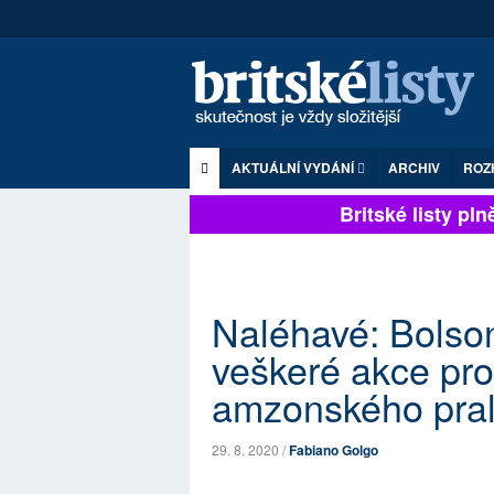
AKTUÁLNÍ VYDÁNÍ
ARCHIV
ROZ
Britské listy plně 
Naléhavé: Bolso
veškeré akce pro
amzonského pra
29. 8. 2020 /
Fabiano Golgo