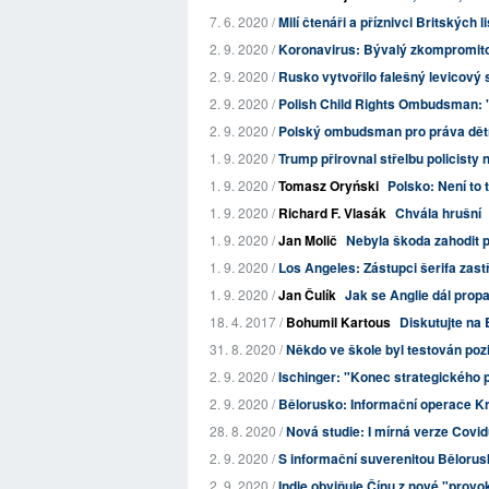
7. 6. 2020 /
Milí čtenáři a příznivci Britských l
2. 9. 2020 /
Koronavirus: Bývalý zkompromito
2. 9. 2020 /
Rusko vytvořilo falešný levicový s
2. 9. 2020 /
Polish Child Rights Ombudsman: "
2. 9. 2020 /
Polský ombudsman pro práva dětí: 
1. 9. 2020 /
Trump přirovnal střelbu policisty 
1. 9. 2020 /
Tomasz Oryński
Polsko: Není to 
1. 9. 2020 /
Richard F. Vlasák
Chvála hrušní
1. 9. 2020 /
Jan Molič
Nebyla škoda zahodit 
1. 9. 2020 /
Los Angeles: Zástupci šerifa zastře
1. 9. 2020 /
Jan Čulík
Jak se Anglie dál prop
18. 4. 2017 /
Bohumil Kartous
Diskutujte na 
31. 8. 2020 /
Někdo ve škole byl testován pozi
2. 9. 2020 /
Ischinger: "Konec strategického 
2. 9. 2020 /
Bělorusko: Informační operace Kre
28. 8. 2020 /
Nová studie: I mírná verze Covi
2. 9. 2020 /
S informační suverenitou Bělorus
2. 9. 2020 /
Indie obviňuje Čínu z nové "provo