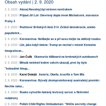
Obsah vydání | 2. 9. 2020
2. 9. 2020 /
Alexej Navalnyj byl otráven novičokem
2. 9. 2020 /
Případ Jiří Lof: Otevřený dopis Ireně Michalcové, starostce
Prahy 4
2. 9. 2020 /
Rozhovor Britských listů 314. Zvítězí demokracie, anebo
populistick...
2. 9. 2020 /
Koronavirus: Nelíbejte se a při sexu mějte na obličeji roušku
2. 9. 2020 /
Lže, jako když tiskne: Trump se nechal v městě Kenosha
fotografovat...
2. 9. 2020 /
Jan Čulík
Okamurův billboard na brněnských autobusech
2. 9. 2020 /
Minulá neštěstí kolem vakcín ukazují, proč by bylo
"kolosálně hloup...
2. 9. 2020 /
Karel Dolejší
Asterix, Obelix, krucifix a Tom Mix
2. 9. 2020 /
Koronavirus: Bývalý zkompromitovaný australský premiér:
Nechte naka...
2. 9. 2020 /
Rusko vytvořilo falešný levicový server s fiktivními
redaktory
2. 9. 2020 /
Polish Child Rights Ombudsman: "NGOs secretly change