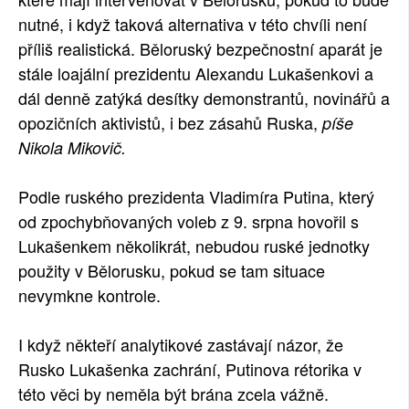
nutné, i když taková alternativa v této chvíli není
SOCIÁLNÍ SÍTĚ
příliš realistická. Běloruský bezpečnostní aparát je
RUBRIKY
stále loajální prezidentu Alexandu Lukašenkovi a
dál denně zatýká desítky demonstrantů, novinářů a
PLNÁ VERZE STRÁNEK
opozičních aktivistů, i bez zásahů Ruska,
píše
Nikola Mikovič.
Podle ruského prezidenta Vladimíra Putina, který
od zpochybňovaných voleb z 9. srpna hovořil s
Lukašenkem několikrát, nebudou ruské jednotky
použity v Bělorusku, pokud se tam situace
nevymkne kontrole.
I když někteří analytikové zastávají názor, že
Rusko Lukašenka zachrání, Putinova rétorika v
této věci by neměla být brána zcela vážně.