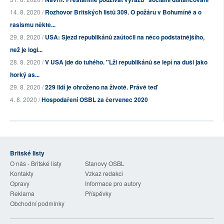
14. 8. 2020 /
Rozhovor Britských listů 309. O požáru v Bohumíně a o
rasismu někte...
29. 8. 2020 /
USA: Sjezd republikánů zaútočil na něco podstatnějšího,
než je logi...
28. 8. 2020 /
V USA jde do tuhého. "Lži republikánů se lepí na duši jako
horký as...
29. 8. 2020 /
229 lidí je ohroženo na životě. Právě teď
4. 8. 2020 /
Hospodaření OSBL za červenec 2020
Britské listy
O nás - Britské listy
Stanovy OSBL
Kontakty
Vzkaz redakci
Opravy
Informace pro autory
Reklama
Příspěvky
Obchodní podmínky