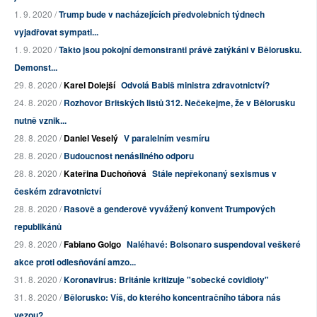
1. 9. 2020 /
Trump bude v nacházejících předvolebních týdnech
vyjadřovat sympati...
1. 9. 2020 /
Takto jsou pokojní demonstranti právě zatýkáni v Bělorusku.
Demonst...
29. 8. 2020 /
Karel Dolejší
Odvolá Babiš ministra zdravotnictví?
24. 8. 2020 /
Rozhovor Britských listů 312. Nečekejme, že v Bělorusku
nutně vznik...
28. 8. 2020 /
Daniel Veselý
V paralelním vesmíru
28. 8. 2020 /
Budoucnost nenásilného odporu
28. 8. 2020 /
Kateřina Duchoňová
Stále nepřekonaný sexismus v
českém zdravotnictví
28. 8. 2020 /
Rasově a genderově vyvážený konvent Trumpových
republikánů
29. 8. 2020 /
Fabiano Golgo
Naléhavé: Bolsonaro suspendoval veškeré
akce proti odlesňování amzo...
31. 8. 2020 /
Koronavirus: Británie kritizuje "sobecké covidioty"
31. 8. 2020 /
Bělorusko: Víš, do kterého koncentračního tábora nás
vezou?