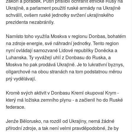
zákon a pořádek. Putin přislíbil ochránit etnické Rusy na
Ukrajině, a parlament použití ruské armády na Ukrajině
schválil, ovšem ruské jednotky svržení ukrajinského
prezidenta nezabránily.
Namísto toho využila Moskva v regionu Donbas, bohatém
na zdroje energie, své náhradní jednotky. Tento region
nyní ovládají samozvané Lidové republiky Doněcka a
Luhanska. Ty vyvážejí uhlí z Donbasu do Ruska, a
Moskva ho pak prodává Ukrajině. Je to lukrativní byznys,
oligarchové na obou stranách na tom podstatnou měrou
prý vydělávají.
Kromě svých aktivit v Donbasu Kreml okupoval Krym -
který má ložiska zemního plynu - a začlenil ho do Ruské
federace.
Jenže Bělorusko, na rozdíl od Ukrajiny, nemá žádné
přírodní zdroje, a tak není velmi pravděpodobné, že by