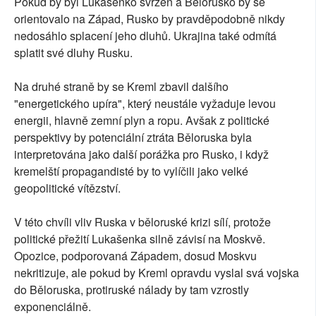
Pokud by byl Lukašenko svržen a Bělorusko by se
orientovalo na Západ, Rusko by pravděpodobně nikdy
nedosáhlo splacení jeho dluhů. Ukrajina také odmítá
splatit své dluhy Rusku.
Na druhé straně by se Kreml zbavil dalšího
"energetického upíra", který neustále vyžaduje levou
energii, hlavně zemní plyn a ropu. Avšak z politické
perspektivy by potenciální ztráta Běloruska byla
interpretována jako další porážka pro Rusko, i když
kremelští propagandisté by to vylíčili jako velké
geopolitické vítězství.
V této chvíli vliv Ruska v běloruské krizi sílí, protože
politické přežití Lukašenka silně závisí na Moskvě.
Opozice, podporovaná Západem, dosud Moskvu
nekritizuje, ale pokud by Kreml opravdu vyslal svá vojska
do Běloruska, protiruské nálady by tam vzrostly
exponenciálně.