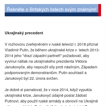
Ukrajinský precedent
V rozhovoru zveřejněném v ruské televizi r. 2018 přiznal
Vladimír Putin, že během ukrajinské krize v letech 2013-
2014 jeho "drazí západní partneři" požadovali, aby
vyvinul nátlak na ukrajinského prezidenta Viktora
Janukovyče, aby nepoužil síly proti násilným, Západem
podporovaným demonstrantům. Putin souhlasil a
Janukovyč byl 22. února svržen.
Je dobré si pamatovat, že v roce 2014, když vypukla
ukrajinská krize, Janukovyč údajně poslal žádost
Putinovi, aby použil ruské armády a obnovil na Ukrajině