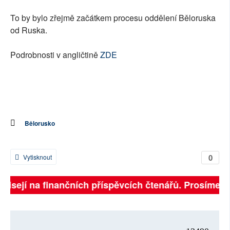
To by bylo zřejmě začátkem procesu oddělení Běloruska
od Ruska.
Podrobnosti v angličtině
ZDE
Bělorusko
0
Vytisknout
ávisejí na finančních příspěvcích čtenářů. Prosíme, př