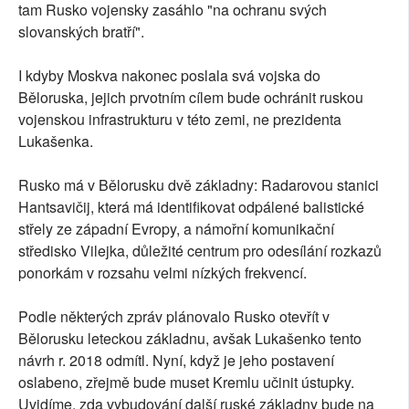
tam Rusko vojensky zasáhlo "na ochranu svých
slovanských bratří".
I kdyby Moskva nakonec poslala svá vojska do
Běloruska, jejich prvotním cílem bude ochránit ruskou
vojenskou infrastrukturu v této zemi, ne prezidenta
Lukašenka.
Rusko má v Bělorusku dvě základny: Radarovou stanici
Hantsavičij, která má identifikovat odpálené balistické
střely ze západní Evropy, a námořní komunikační
středisko Vilejka, důležité centrum pro odesílání rozkazů
ponorkám v rozsahu velmi nízkých frekvencí.
Podle některých zpráv plánovalo Rusko otevřít v
Bělorusku leteckou základnu, avšak Lukašenko tento
návrh r. 2018 odmítl. Nyní, když je jeho postavení
oslabeno, zřejmě bude muset Kremlu učinit ústupky.
Uvidíme, zda vybudování další ruské základny bude na