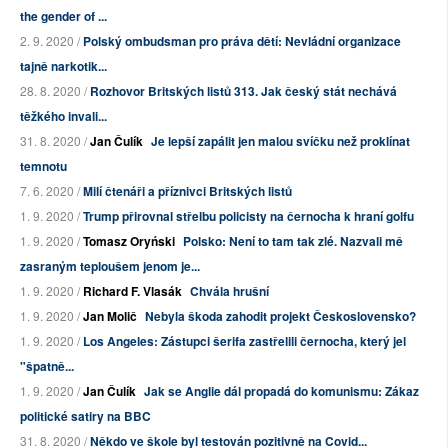
the gender of ...
2. 9. 2020 /
Polský ombudsman pro práva dětí: Nevládní organizace
tajně narkotik...
28. 8. 2020 /
Rozhovor Britských listů 313. Jak český stát nechává
těžkého invali...
31. 8. 2020 /
Jan Čulík
Je lepší zapálit jen malou svíčku než proklínat
temnotu
7. 6. 2020 /
Milí čtenáři a příznivci Britských listů
1. 9. 2020 /
Trump přirovnal střelbu policisty na černocha k hraní golfu
1. 9. 2020 /
Tomasz Oryński
Polsko: Není to tam tak zlé. Nazvali mě
zasraným teploušem jenom je...
1. 9. 2020 /
Richard F. Vlasák
Chvála hrušní
1. 9. 2020 /
Jan Molič
Nebyla škoda zahodit projekt Československo?
1. 9. 2020 /
Los Angeles: Zástupci šerifa zastřelili černocha, který jel
"špatně...
1. 9. 2020 /
Jan Čulík
Jak se Anglie dál propadá do komunismu: Zákaz
politické satiry na BBC
31. 8. 2020 /
Někdo ve škole byl testován pozitivně na Covid...