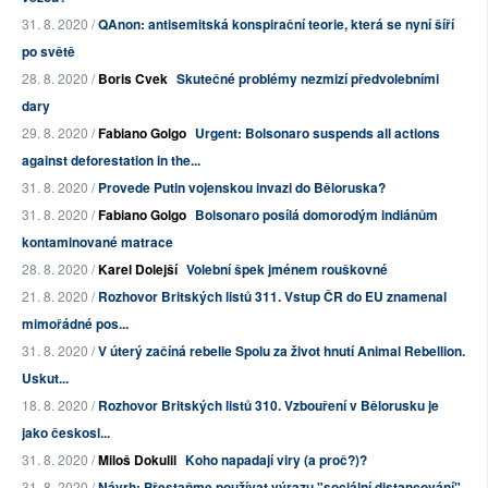
31. 8. 2020 /
QAnon: antisemitská konspirační teorie, která se nyní šíří
po světě
28. 8. 2020 /
Boris Cvek
Skutečné problémy nezmizí předvolebními
dary
29. 8. 2020 /
Fabiano Golgo
Urgent: Bolsonaro suspends all actions
against deforestation in the...
31. 8. 2020 /
Provede Putin vojenskou invazi do Běloruska?
31. 8. 2020 /
Fabiano Golgo
Bolsonaro posílá domorodým indiánům
kontaminované matrace
28. 8. 2020 /
Karel Dolejší
Volební špek jménem rouškovné
21. 8. 2020 /
Rozhovor Britských listů 311. Vstup ČR do EU znamenal
mimořádné pos...
31. 8. 2020 /
V úterý začíná rebelie Spolu za život hnutí Animal Rebellion.
Uskut...
18. 8. 2020 /
Rozhovor Britských listů 310. Vzbouření v Bělorusku je
jako českosl...
31. 8. 2020 /
Miloš Dokulil
Koho napadají viry (a proč?)?
31. 8. 2020 /
Návrh: Přestaňme používat výrazu "sociální distancování"