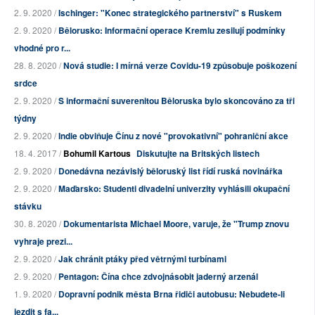
2. 9. 2020 /
Ischinger: "Konec strategického partnerství" s Ruskem
2. 9. 2020 /
Bělorusko: Informační operace Kremlu zesilují podmínky
vhodné pro r...
28. 8. 2020 /
Nová studie: I mírná verze Covidu-19 způsobuje poškození
srdce
2. 9. 2020 /
S informační suverenitou Běloruska bylo skoncováno za tři
týdny
2. 9. 2020 /
Indie obviňuje Čínu z nové "provokativní" pohraniční akce
18. 4. 2017 /
Bohumil Kartous
Diskutujte na Britských listech
2. 9. 2020 /
Donedávna nezávislý běloruský list řídí ruská novinářka
2. 9. 2020 /
Maďarsko: Studenti divadelní univerzity vyhlásili okupační
stávku
30. 8. 2020 /
Dokumentarista Michael Moore, varuje, že "Trump znovu
vyhraje prezi...
2. 9. 2020 /
Jak chránit ptáky před větrnými turbínami
2. 9. 2020 /
Pentagon: Čína chce zdvojnásobit jaderný arzenál
1. 9. 2020 /
Dopravní podnik města Brna řidiči autobusu: Nebudete-li
jezdit s fa...