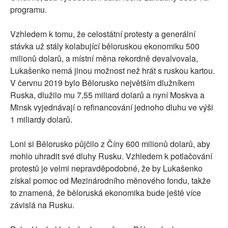
programu.
Vzhledem k tomu, že celostátní protesty a generální
stávka už stály kolabující běloruskou ekonomiku 500
milionů dolarů, a místní měna rekordně devalvovala,
Lukašenko nemá jinou možnost než hrát s ruskou kartou.
V červnu 2019 bylo Bělorusko největším dlužníkem
Ruska, dlužilo mu 7,55 miliard dolarů a nyní Moskva a
Minsk vyjednávají o refinancování jednoho dluhu ve výši
1 miliardy dolarů.
Loni si Bělorusko půjčilo z Číny 600 milionů dolarů, aby
mohlo uhradit své dluhy Rusku. Vzhledem k potlačování
protestů je velmi nepravděpodobné, že by Lukašenko
získal pomoc od Mezinárodního měnového fondu, takže
to znamená, že běloruská ekonomika bude ještě více
závislá na Rusku.