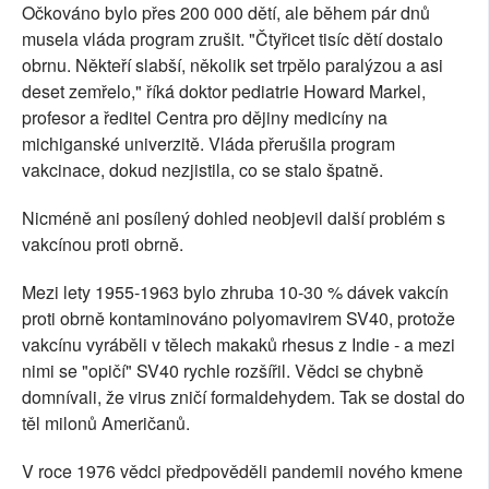
Očkováno bylo přes 200 000 dětí, ale během pár dnů
musela vláda program zrušit. "Čtyřicet tisíc dětí dostalo
obrnu. Někteří slabší, několik set trpělo paralýzou a asi
deset zemřelo," říká doktor pediatrie Howard Markel,
profesor a ředitel Centra pro dějiny medicíny na
michiganské univerzitě. Vláda přerušila program
vakcinace, dokud nezjistila, co se stalo špatně.
Nicméně ani posílený dohled neobjevil další problém s
vakcínou proti obrně.
Mezi lety 1955-1963 bylo zhruba 10-30 % dávek vakcín
proti obrně kontaminováno polyomavirem SV40, protože
vakcínu vyráběli v tělech makaků rhesus z Indie - a mezi
nimi se "opičí" SV40 rychle rozšířil. Vědci se chybně
domnívali, že virus zničí formaldehydem. Tak se dostal do
těl milonů Američanů.
V roce 1976 vědci předpověděli pandemii nového kmene