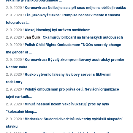
reklamě je vizitkou objednatele ...
2. 9. 2020 /
Koronavirus: Nelíbejte se a při sexu mějte na obličeji roušku
2. 9. 2020 /
Lže, jako když tiskne: Trump se nechal v městě Kenosha
fotografovat...
2. 9. 2020 /
Alexej Navalnyj byl otráven novičokem
2. 9. 2020 /
Jan Čulík
Okamurův billboard na brněnských autobusech
2. 9. 2020 /
Polish Child Rights Ombudsman: "NGOs secretly change
the gender of ...
2. 9. 2020 /
Koronavirus: Bývalý zkompromitovaný australský premiér:
Nechte naka...
2. 9. 2020 /
Rusko vytvořilo falešný levicový server s fiktivními
redaktory
2. 9. 2020 /
Polský ombudsman pro práva dětí: Nevládní organizace
tajně narkotik...
2. 9. 2020 /
Minulá neštěstí kolem vakcín ukazují, proč by bylo
"kolosálně hloup...
2. 9. 2020 /
Maďarsko: Studenti divadelní univerzity vyhlásili okupační
stávku