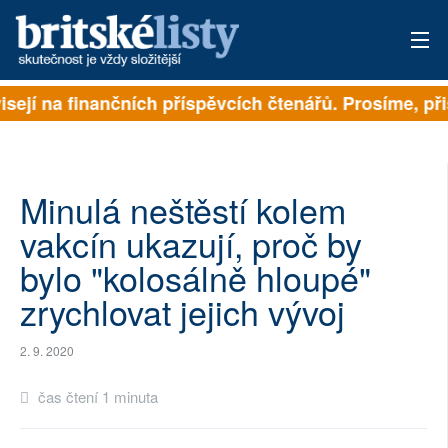
isejí na finančních příspěvcích čtenářů. Prosíme, přis
PŘIHLÁSIT
AKTUÁLNÍ VYDÁNÍ
ARCHIV
Minulá neštěstí kolem
vakcín ukazují, proč by
ROZHOVORY
bylo "kolosálně hloupé"
TÉMATA
zrychlovat jejich vývoj
NEJČTENĚJŠÍ ZA 7 DNÍ
2. 9. 2020
AUTOŘI
čas čtení 1 minuta
PŘÍSPĚVKY NA PROVOZ