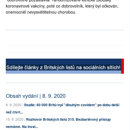
koronavirové vakcíny, poté co dobrovolník, který byl očkován,
onemocněl nevysvětlitelnou chorobou.
Obsah vydání | 8. 9. 2020
8. 9. 2020 /
Studie: 60 000 Britů trpí "dlouhým covidem" po dobu delší
než čtvrt...
15. 9. 2020 /
Rozhovor Britských listů 315. Bezbariérový přístup
nemáme. Na inval...