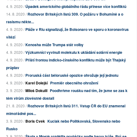
4. 9. 2020 /
Úpadek amerického globálního řádu přinese více konfliktů
14. 8. 2020 /
Rozhovor Britských listů 309. O požáru v Bohumíně a o
rasismu někte...
4. 9. 2020 /
Pláže v Riu signalizují, že Bolsonaro ve sporu o koronavirus
vítězí
4. 9. 2020 /
Kenosha může Trumpa stát volby
4. 9. 2020 /
Výzkumníci vyvinuli molekulu k ukládání solární energie
4. 9. 2020 /
Příští frontou indicko-čínského konfliktu může být Thajský
průplav
4. 9. 2020 /
Proruská část běloruské opozice ohrožuje její jednotu
4. 9. 2020 /
Karel Dolejší
Premiér obecného ohrožení
3. 9. 2020 /
Miloš Dokulil
Poodhrňme roušku nad tím, že jsme se zas k
těm virům zlověstně dostali
21. 8. 2020 /
Rozhovor Britských listů 311. Vstup ČR do EU znamenal
mimořádné pos...
3. 9. 2020 /
Boris Cvek
Kuciak nebo Politkovská, Slovensko nebo
Rusko
3. 9. 2020 /
Škola v Mostě rozdělila prvňáčky podle barvy kůže. Prý se