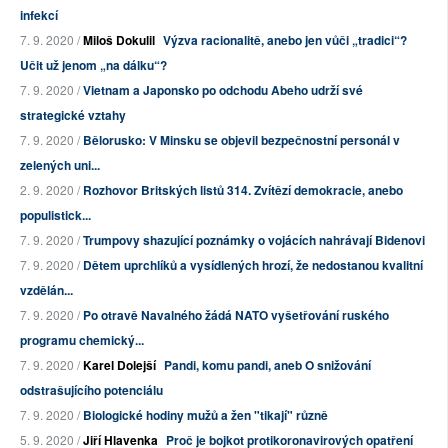
infekcí
7. 9. 2020 /
Miloš Dokulil
Výzva racionalitě, anebo jen vůči „tradici“?
Učit už jenom „na dálku“?
7. 9. 2020 /
Vietnam a Japonsko po odchodu Abeho udrží své
strategické vztahy
7. 9. 2020 /
Bělorusko: V Minsku se objevil bezpečnostní personál v
zelených uni...
2. 9. 2020 /
Rozhovor Britských listů 314. Zvítězí demokracie, anebo
populistick...
7. 9. 2020 /
Trumpovy shazující poznámky o vojácích nahrávají Bidenovi
7. 9. 2020 /
Dětem uprchlíků a vysídlených hrozí, že nedostanou kvalitní
vzdělán...
7. 9. 2020 /
Po otravě Navalného žádá NATO vyšetřování ruského
programu chemický...
7. 9. 2020 /
Karel Dolejší
Pandi, komu pandi, aneb O snižování
odstrašujícího potenciálu
7. 9. 2020 /
Biologické hodiny mužů a žen "tikají" různě
5. 9. 2020 /
Jiří Hlavenka
Proč je bojkot protikoronavirových opatření