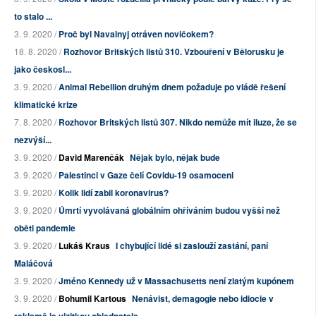
to stalo ...
3. 9. 2020 /
Proč byl Navalnyj otráven novičokem?
18. 8. 2020 /
Rozhovor Britských listů 310. Vzbouření v Bělorusku je
jako českosl...
3. 9. 2020 /
Animal Rebellion druhým dnem požaduje po vládě řešení
klimatické krize
7. 8. 2020 /
Rozhovor Britských listů 307. Nikdo nemůže mít iluze, že se
nezvýší...
3. 9. 2020 /
David Marenčák
Nějak bylo, nějak bude
3. 9. 2020 /
Palestinci v Gaze čelí Covidu-19 osamoceni
3. 9. 2020 /
Kolik lidí zabil koronavirus?
3. 9. 2020 /
Úmrtí vyvolávaná globálním ohříváním budou vyšší než
oběti pandemie
3. 9. 2020 /
Lukáš Kraus
I chybující lidé si zaslouží zastání, paní
Maláčová
3. 9. 2020 /
Jméno Kennedy už v Massachusetts není zlatým kupónem
3. 9. 2020 /
Bohumil Kartous
Nenávist, demagogie nebo idiocie v