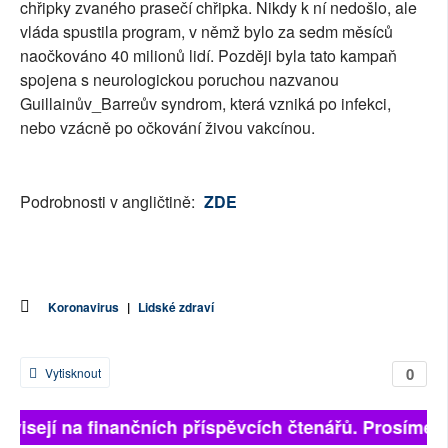
chřipky zvaného prasečí chřipka. Nikdy k ní nedošlo, ale
vláda spustila program, v němž bylo za sedm měsíců
naočkováno 40 milionů lidí. Později byla tato kampaň
spojena s neurologickou poruchou nazvanou
Guillainův_Barreův syndrom, která vzniká po infekci,
nebo vzácně po očkování živou vakcínou.
Podrobnosti v angličtině:
ZDE
Koronavirus
|
Lidské zdraví
0
Vytisknout
ávisejí na finančních příspěvcích čtenářů. Prosíme, p