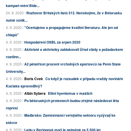
kampaň mění Bide...
24. 8. 2020 /
Rozhovor Britských listů 312. Nečekejme, že v Bělorusku
nutně vznik...
4. 9. 2020 /
"Oceňujeme a propagujeme kvalitní literaturu. Ale jen od
chlapů"
4. 9. 2020 /
Hospodaření OSBL za srpen 2020
4. 9. 2020 /
Aktivisté a aktivistky zablokovali Úřad vlády s požadavkem
rostlinn...
4. 9. 2020 /
Až pětatřicet procent vrcholných sportovců na Penn State
University...
4. 9. 2020 /
Boris Cvek
Co když je rozsudek v případu vraždy novináře
Kuciaka spravedlivý?
4. 9. 2020 /
Albín Sybera
Elitní hyenismus v mašlích
4. 9. 2020 /
Po běloruských protestech budou zřejmě následovat léta
represí
4. 9. 2020 /
Maďarsko: Zaměstnanci veřejného sektoru vyzývají ke
stávce
4. 9. 2020 /
Ledu v Beringově moři je nejméně za 5 500 let