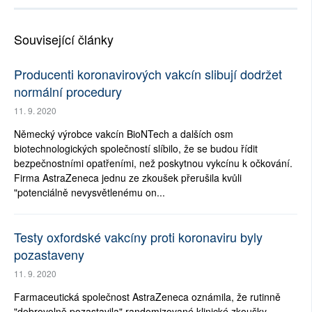
Související články
Producenti koronavirových vakcín slibují dodržet
normální procedury
11. 9. 2020
Německý výrobce vakcín BioNTech a dalších osm
biotechnologických společností slíbilo, že se budou řídit
bezpečnostními opatřeními, než poskytnou vykcínu k očkování.
Firma AstraZeneca jednu ze zkoušek přerušila kvůli
"potenciálně nevysvětlenému on...
Testy oxfordské vakcíny proti koronaviru byly
pozastaveny
11. 9. 2020
Farmaceutická společnost AstraZeneca oznámila, že rutinně
"dobrovolně pozastavila" randomizované klinické zkoušky