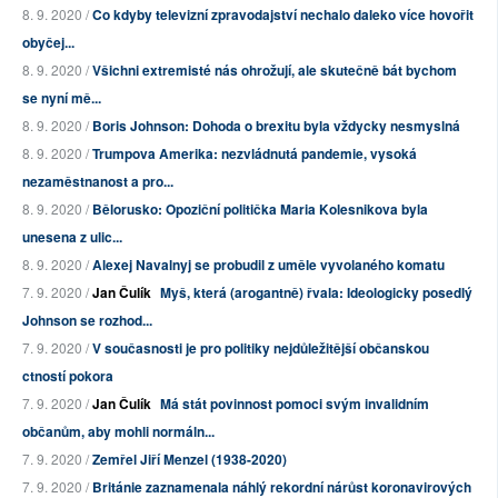
8. 9. 2020 /
Co kdyby televizní zpravodajství nechalo daleko více hovořit
obyčej...
8. 9. 2020 /
Všichni extremisté nás ohrožují, ale skutečně bát bychom
se nyní mě...
8. 9. 2020 /
Boris Johnson: Dohoda o brexitu byla vždycky nesmyslná
8. 9. 2020 /
Trumpova Amerika: nezvládnutá pandemie, vysoká
nezaměstnanost a pro...
8. 9. 2020 /
Bělorusko: Opoziční politička Maria Kolesnikova byla
unesena z ulic...
8. 9. 2020 /
Alexej Navalnyj se probudil z uměle vyvolaného komatu
7. 9. 2020 /
Jan Čulík
Myš, která (arogantně) řvala: Ideologicky posedlý
Johnson se rozhod...
7. 9. 2020 /
V současnosti je pro politiky nejdůležitější občanskou
ctností pokora
7. 9. 2020 /
Jan Čulík
Má stát povinnost pomoci svým invalidním
občanům, aby mohli normáln...
7. 9. 2020 /
Zemřel Jiří Menzel (1938-2020)
7. 9. 2020 /
Británie zaznamenala náhlý rekordní nárůst koronavirových