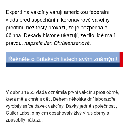
SOCIÁLNÍ SÍTĚ
Experti na vakcíny varují americkou federální
vládu před uspěcháním koronavirové vakcíny
RUBRIKY
předtím, než testy prokáží, že je bezpečná a
PLNÁ VERZE STRÁNEK
účinná. Dekády historie ukazují, že tito lidé mají
pravdu,
.
napsala Jen Christensenová
V dubnu 1955 vláda oznámila první vakcínu proti obrně,
která měla chránit děti. Během několika dní laboratoře
vyrobily tisíce dávek vakcíny. Dávky jedné společnosti,
Cutter Labs, omylem obsahovaly živý virus obrny a
způsobily nákazu.