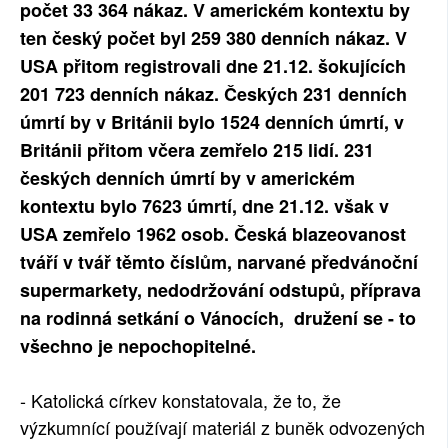
počet 33 364 nákaz. V americkém kontextu by
ten český počet byl 259 380 denních nákaz. V
USA přitom registrovali dne 21.12. šokujících
201 723 denních nákaz. Českých 231 denních
úmrtí by v Británii bylo 1524 denních úmrtí, v
Británii přitom včera zemřelo 215 lidí. 231
českých denních úmrtí by v americkém
kontextu bylo 7623 úmrtí, dne 21.12. však v
USA zemřelo 1962 osob. Česká blazeovanost
tváří v tvář těmto číslům, narvané předvánoční
supermarkety, nedodržování odstupů, příprava
na rodinná setkání o Vánocích, družení se - to
všechno je nepochopitelné.
- Katolická církev konstatovala, že to, že
výzkumnící používají materiál z buněk odvozených