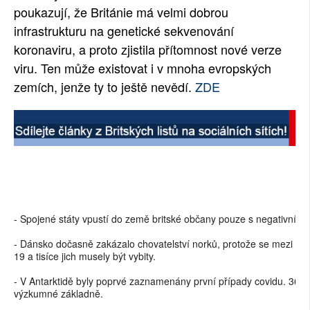
poukazují, že Británie má velmi dobrou
infrastrukturu na genetické sekvenování
koronaviru, a proto zjistila přítomnost nové verze
viru. Ten může existovat i v mnoha evropských
zemích, jenže ty to ještě nevědí.
ZDE
- Spojené státy vpustí do země britské občany pouze s negativním 
- Dánsko dočasně zakázalo chovatelství norků, protože se mezi nimi
19 a tisíce jich musely být vybity.
- V Antarktidě byly poprvé zaznamenány první případy covidu. 36 inf
výzkumné základně.