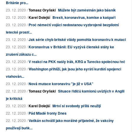
Británie pro...
23. 12. 2020 /
Tomasz Oryński
Můžete být zaměstnán jako básník
23. 12. 2020 /
Karel Dolejší
Brexit, koronavirus, komise a kašpaři
23. 12. 2020 /
Proč němečtí vojáci nedostanou vyzbrojené bezpilotní
letecké prostř...
23. 12. 2020 /
Jak série chyb britské vlády pomohla koronaviru k mutaci
23. 12. 2020 /
Koronavirus v Británii: EU vyzývá členské státy ke
zrušení zákazu c...
23. 12. 2020 /
V reakci na PKK našly Irák, KRG a Turecko společnou řeč
23. 12. 2020 /
Washington přihlíží, jak jsou jeho syrští kurdští spojenci
vtahován...
23. 12. 2020 /
Nová mutace koronaviru "je již v USA"
22. 12. 2020 /
Tomasz Oryński
Situace řidičů kamionů uvízlých v Anglii
je kritická
23. 12. 2020 /
Karel Dolejší
Mrtví si svobody příliš neužijí
22. 12. 2020 /
Pád Mladé fronty Dnes
22. 12. 2020 /
Vatikán schválil jako morálně přijatelné, že vakcíny
používají buňk...