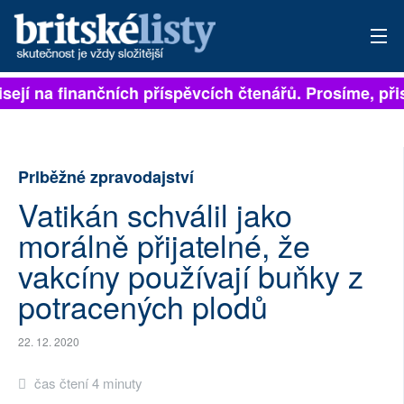
sejí na finančních příspěvcích čtenářů. Prosíme, přis
PŘIHLÁSIT
AKTUÁLNÍ VYDÁNÍ
Prlběžné zpravodajství
ARCHIV
Vatikán schválil jako
ROZHOVORY
morálně přijatelné, že
TÉMATA
vakcíny používají buňky z
potracených plodů
NEJČTENĚJŠÍ ZA 7 DNÍ
AUTOŘI
22. 12. 2020
čas čtení 4 minuty
PŘÍSPĚVKY NA PROVOZ