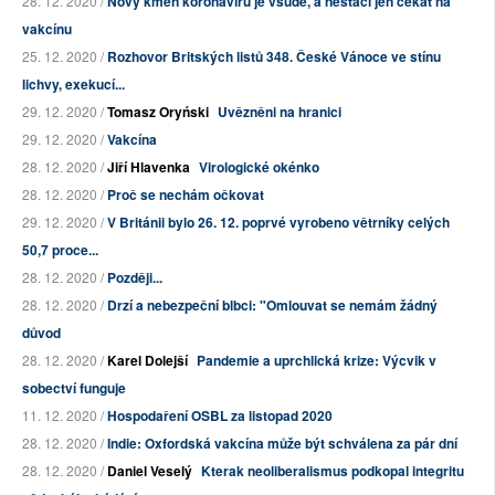
28. 12. 2020 /
Nový kmen koronaviru je všude, a nestačí jen čekat na
vakcínu
25. 12. 2020 /
Rozhovor Britských listů 348. České Vánoce ve stínu
lichvy, exekucí...
29. 12. 2020 /
Tomasz Oryński
Uvězněni na hranici
29. 12. 2020 /
Vakcína
28. 12. 2020 /
Jiří Hlavenka
Virologické okénko
28. 12. 2020 /
Proč se nechám očkovat
29. 12. 2020 /
V Británii bylo 26. 12. poprvé vyrobeno větrníky celých
50,7 proce...
28. 12. 2020 /
Později...
28. 12. 2020 /
Drzí a nebezpeční blbci: "Omlouvat se nemám žádný
důvod
28. 12. 2020 /
Karel Dolejší
Pandemie a uprchlická krize: Výcvik v
sobectví funguje
11. 12. 2020 /
Hospodaření OSBL za listopad 2020
28. 12. 2020 /
Indie: Oxfordská vakcína může být schválena za pár dní
28. 12. 2020 /
Daniel Veselý
Kterak neoliberalismus podkopal integritu