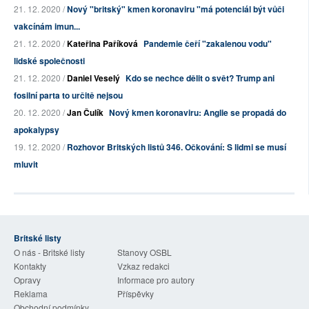
21. 12. 2020 /
Nový "britský" kmen koronaviru "má potenciál být vůči
vakcínám imun...
21. 12. 2020 /
Kateřina Paříková
Pandemie čeří "zakalenou vodu"
lidské společnosti
21. 12. 2020 /
Daniel Veselý
Kdo se nechce dělit o svět? Trump ani
fosilní parta to určitě nejsou
20. 12. 2020 /
Jan Čulík
Nový kmen koronaviru: Anglie se propadá do
apokalypsy
19. 12. 2020 /
Rozhovor Britských listů 346. Očkování: S lidmi se musí
mluvit
Britské listy
O nás - Britské listy
Stanovy OSBL
Kontakty
Vzkaz redakci
Opravy
Informace pro autory
Reklama
Příspěvky
Obchodní podmínky