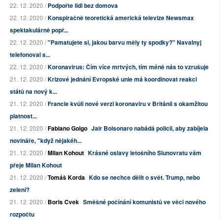
22. 12. 2020 /
Podpořte lidi bez domova
22. 12. 2020 /
Konspiračně teoretická americká televize Newsmax
spektakulárně popř...
22. 12. 2020 /
"Pamatujete si, jakou barvu měly ty spodky?" Navalnyj
telefonoval s...
22. 12. 2020 /
Koronavirus: Čím více mrtvých, tím méně nás to vzrušuje
21. 12. 2020 /
Krizové jednání Evropské unie má koordinovat reakci
států na nový k...
21. 12. 2020 /
Francie kvůli nové verzi koronaviru v Británii s okamžitou
platnost...
21. 12. 2020 /
Fabiano Golgo
Jair Bolsonaro nabádá policii, aby zabíjela
novináře, "když nějakéh...
21. 12. 2020 /
Milan Kohout
Krásné oslavy letošního Slunovratu vám
přeje Milan Kohout
21. 12. 2020 /
Tomáš Korda
Kdo se nechce dělit o svět. Trump, nebo
zelení?
21. 12. 2020 /
Boris Cvek
Směšné počínání komunistů ve věci nového
rozpočtu