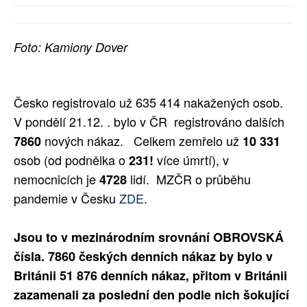
SOCIÁLNÍ SÍTĚ
Foto: Kamiony Dover
RUBRIKY
PLNÁ VERZE STRÁNEK
Česko registrovalo už 635 414
nakažených osob.
V pondělí 21.12. . bylo v ČR registrováno dalších
nových nákaz.
Celkem zemřelo už
7860
10 331
osob (od podnělka o
více úmrtí), v
231!
nemocnicích je
lidí.
MZČR o průběhu
4728
pandemie v Česku
ZDE
.
Jsou to v mezinárodním srovnání OBROVSKÁ
čísla. 7860 českých denních nákaz by bylo v
Británii 51 876 denních nákaz, přitom v Británii
zazamenali za poslední den podle nich šokující