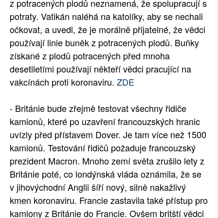
z potracených plodů neznamená, že spolupracují s
potraty. Vatikán naléhá na katolíky, aby se nechali
očkovat, a uvedl, že je morálně přijatelné, že vědci
používají linie buněk z potracených plodů. Buňky
získané z plodů potracených před mnoha
desetiletími používají někteří vědci pracující na
vakcínách proti koronaviru.
ZDE
- Británie bude zřejmě testovat všechny řidiče
kamionů, které po uzavření francouzských hranic
uvízly před přístavem Dover. Je tam více než 1500
kamionů. Testování řidičů požaduje francouzský
prezident Macron. Mnoho zemí světa zrušilo lety z
Británie poté, co londýnská vláda oznámila, že se
v jihovýchodní Anglii šíří nový, silně nakažlivý
kmen koronaviru. Francie zastavila také přístup pro
kamiony z Británie do Francie. Ovšem britští vědci