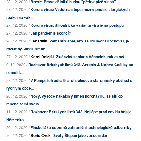
28. 12. 2020 /
Brexit: Práva dělníků budou "překvapivě slabá"
27. 12. 2020 /
Koronavirus: Vědci na stopě možné příčině alergických
reakcí na vak...
27. 12. 2020 /
Koronavirus: Jihoafrická varianta viru je na postupu
27. 12. 2020 /
Jak pandemie skončí?
26. 12. 2020 /
Jan Čulík
Zemanův apel, aby se lidi nechali očkovat, je
rozumný. Jinak ale ne...
27. 12. 2020 /
Karel Dolejší
Žlučovitý senior o Vánocích, rok osmý
9. 12. 2020 /
Rozhovor Britských listů 342. Antonín J. Liehm: Češi by se
neměli b...
27. 12. 2020 /
V Pompejích odhalili archeologové starořímský obchod s
rychlým obče...
26. 12. 2020 /
Nový, vysoce nakažlivý kmen koronaviru, se šíří do
mnoha zemí světa...
11. 12. 2020 /
Rozhovor Britských listů 343. Nejlépe proti covidu bojuje
Německo. ...
26. 12. 2020 /
Finsko láká do země zahraniční technologické odborníky
26. 12. 2020 /
Boris Cvek
Svatý Štěpán jako vánoční dar