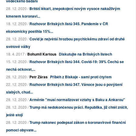
vědeckého bádání
28. 12. 2020 /
Britští lékaři, znepokojení novým vysoce nakažlivým
kmenem koronavi...
18. 12. 2020 /
Rozhovor Britských listů 345. Pandemie v ČR
ekonomicky postihla 15%...
28. 12. 2020 /
Covid je největší hrozbou psychickému zdraví od druhé
světové války
18. 4. 2017 /
Bohumil Kartous
Diskutujte na Britských listech
15. 12. 2020 /
Rozhovor Britských listů 344. Covid-19: 39% Čechů se
nechá očkovat,...
28. 12. 2020 /
Petr Záras
Příběh z Biskaje - sami proti čtyřem
22. 12. 2020 /
Rozhovor Britských listů 347. Vánoce jsou o povýšení
slabých, chud...
28. 12. 2020 /
Arménie "musí normalizovat vztahy s Baku a Ankarou"
28. 12. 2020 /
Trump má nedokončenou práci. Republika, již chtěl zničit,
ještě stojí
28. 12. 2020 /
Trump nakonec podepsal zákon o koronavirové finanční
pomoci obyvate...