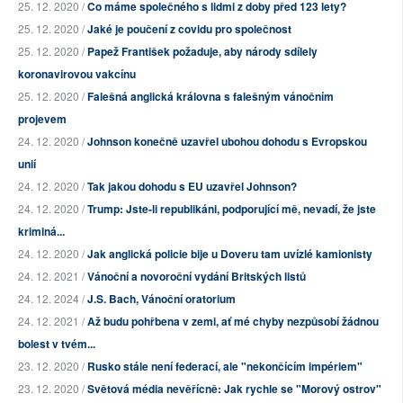
25. 12. 2020 /
Co máme společného s lidmi z doby před 123 lety?
25. 12. 2020 /
Jaké je poučení z covidu pro společnost
25. 12. 2020 /
Papež František požaduje, aby národy sdílely
koronavirovou vakcínu
25. 12. 2020 /
Falešná anglická královna s falešným vánočním
projevem
24. 12. 2020 /
Johnson konečně uzavřel ubohou dohodu s Evropskou
unií
24. 12. 2020 /
Tak jakou dohodu s EU uzavřel Johnson?
24. 12. 2020 /
Trump: Jste-li republikáni, podporující mě, nevadí, že jste
kriminá...
24. 12. 2020 /
Jak anglická policie bije u Doveru tam uvízlé kamionisty
24. 12. 2021 /
Vánoční a novoroční vydání Britských listů
24. 12. 2024 /
J.S. Bach, Vánoční oratorium
24. 12. 2021 /
Až budu pohřbena v zemi, ať mé chyby nezpůsobí žádnou
bolest v tvém...
23. 12. 2020 /
Rusko stále není federací, ale "nekončícím impériem"
23. 12. 2020 /
Světová média nevěřícně: Jak rychle se "Morový ostrov"