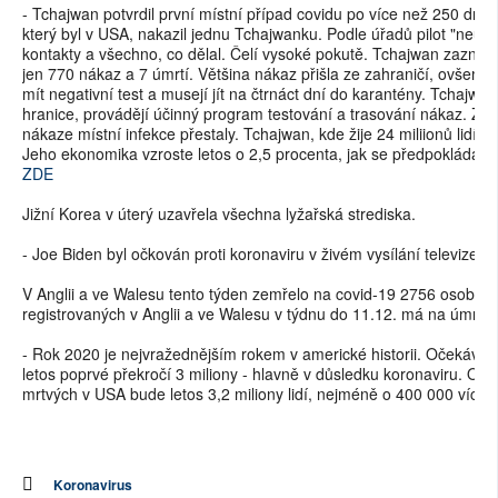
- Tchajwan potvrdil první místní případ covidu po více než 250 dnec
který byl v USA, nakazil jednu Tchajwanku. Podle úřadů pilot "neuv
kontakty a všechno, co dělal. Čelí vysoké pokutě. Tchajwan zazn
jen 770 nákaz a 7 úmrtí. Většina nákaz přišla ze zahraničí, ovšem c
mít negativní test a musejí jít na čtrnáct dní do karantény. Tchajwan
hranice, provádějí účinný program testování a trasování nákaz. Za
nákaze místní infekce přestaly. Tchajwan, kde žije 24 miliionů lidí
Jeho ekonomika vzroste letos o 2,5 procenta, jak se předpokládal
ZDE
Jižní Korea v úterý uzavřela všechna lyžařská strediska.
- Joe Biden byl očkován proti koronaviru v živém vysílání televize.
V Anglii a ve Walesu tento týden zemřelo na covid-19 2756 osob. 2
registrovaných v Anglii a ve Walesu v týdnu do 11.12. má na úmrtní
- Rok 2020 je nejvražednějším rokem v americké historii. Očekává 
letos poprvé překročí 3 miliony - hlavně v důsledku koronaviru. Oč
mrtvých v USA bude letos 3,2 miliony lidí, nejméně o 400 000 více 
Koronavirus