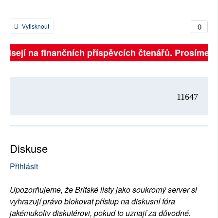
0
Vytisknout
ávisejí na finančních příspěvcích čtenářů. Prosíme, př
11647
Diskuse
Přihlásit
Upozorňujeme, že Britské listy jako soukromý server si
vyhrazují právo blokovat přístup na diskusní fóra
jakémukoliv diskutérovi, pokud to uznají za důvodné.