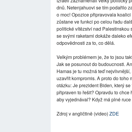
Izraeli zaznamenali velký politický 
dnů. Netenjahuovi se tím podařilo za
o moc! Opozice připravovala koalici
zůstane ve funkci po celou řadu dal
politické vítězství nad Palestinsko
se svými raketami dokáže daleko efek
odpovědnosti za to, co dělá.
Velkým problémem je, že to jsou takti
Jak se posunout do budoucnosti. Ano
Hamas je tu možná teď nejvlivnější, a
uzavřít kompromis. A proto do toho m
otázku: Je prezident Biden, který se
připraven to řešit? Opravdu to chce ře
aby vyjednával? Když má plné ruce p
Zdroj v angličtině (video)
ZDE