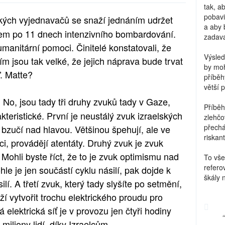
tak, a
pobavi
kých vyjednavačů se snaží jednáním udržet
a aby 
em po 11 dnech intenzivního bombardování.
zadava
manitární pomoci. Činitelé konstatovali, že
Výsled
jsou tak velké, že jejich náprava bude trvat
by moh
ď. Matte?
příběh
větší 
 No, jsou tady tři druhy zvuků tady v Gaze,
Příběh
teristické. První je neustálý zvuk izraelských
zlehčo
přechá
bzučí nad hlavou. Většinou špehují, ale ve
riskant
ěci, provádějí atentáty. Druhý zvuk je zvuk
Mohli byste říct, že to je zvuk optimismu nad
To vše
refero
le je jen součástí cyklu násilí, pak dojde k
škály 
lí. A třetí zvuk, který tady slyšíte po setmění,
ží vytvořit trochu elektrického proudu pro
elektrická síť je v provozu jen čtyři hodiny
miliony lidí, díky Izraelcům.