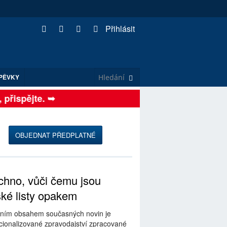
Přihlásit
PĚVKY
řispějte. ➥
OBJEDNAT PŘEDPLATNÉ
hno, vůči čemu jsou
ské listy opakem
ním obsahem současných novin je
ionalizované zpravodajství zpracované