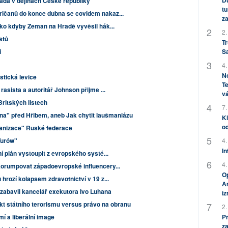
Dů
láda v dějinách České republiky
tu
ičanů do konce dubna se covidem nakaz...
za
ako kdyby Zeman na Hradě vyvěsil hák...
2.
istů
Tr
i
S
4.
No
tická levice
Te
asista a autoritář Johnson přijme ...
vá
Britských listech
7.
na" před Hřibem, aneb Jak chytit laušmaniázu
Kl
od
kanizace" Ruské federace
Turów"
4.
In
í plán vystoupit z evropského systé...
4.
korumpovat západoevropské influencery...
Op
hrozí kolapsem zdravotnictví v 19 z...
Am
zabavil kancelář exekutora Ivo Luhana
i
kt státního terorismu versus právo na obranu
2.
í a liberální image
P
za