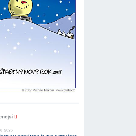
enější
 8. 2026