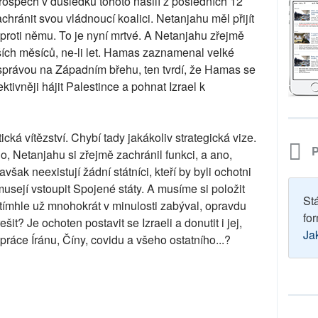
prospěch v důsledku tohoto násilí z posledních 12
chránit svou vládnoucí koalici. Netanjahu měl přijít
 proti němu. To je nyní mrtvé. A Netanjahu zřejmě
ších měsíců, ne-li let. Hamas zaznamenal velké
u správou na Západním břehu, ten tvrdí, že Hamas se
tivněji hájit Palestince a pohnat Izrael k
cká vítězství. Chybí tady jakákoliv strategická vize.
P
, Netanjahu si zřejmě zachránil funkci, a ano,
však neexistují žádní státníci, kteří by byli ochotni
usejí vstoupit Spojené státy. A musíme si položit
St
 tímhle už mnohokrát v minulosti zabýval, opravdu
for
šit? Je ochoten postavit se Izraeli a donutit i jej,
Ja
ráce Íránu, Číny, covidu a všeho ostatního...?