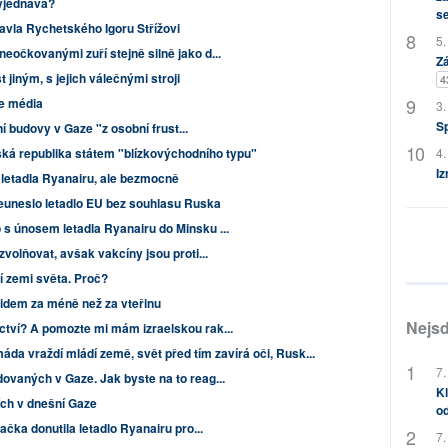
vyjednává?
s
vla Rychetského Igoru Střížovi
5.
eočkovanými zuří stejně silně jako d...
Zá
 jiným, s jejich válečnými stroji
4
še média
3.
S
lní budovy v Gaze "z osobní frust...
ská republika státem "blízkovýchodního typu"
4.
Iz
letadla Ryanairu, ale bezmocně
euneslo letadlo EU bez souhlasu Ruska
s únosem letadla Ryanairu do Minsku ...
volňovat, avšak vakcíny jsou proti...
í zemi světa. Proč?
idem za méně než za vteřinu
Nejsd
tví? A pomozte mi mám izraelskou rak...
a vraždí mládí země, svět před tím zavírá oči, Rusk...
7.
ovaných v Gaze. Jak byste na to reag...
Kl
ích v dnešní Gaze
od
ačka donutila letadlo Ryanairu pro...
7.