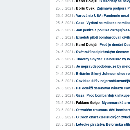
25. 5. 2021 /
Karel Dolejší
S teroristy se ne
25. 5. 2021 /
Boris Cvek
Zajímavá podpora Pa
25. 5. 2021 /
Varování z USA: Pandemie mezi n
25. 5. 2021 /
Gaza: Vydáni na milost a nemilost
24. 5. 2021 /
Jak peníze a politika okrajují va
24. 5. 2021 /
Izraelští piloti bombardovali civi
24. 5. 2021 /
Karel Dolejší
Proč je dnešní Če
24. 5. 2021 /
Svět zuří nad pirátským únosem 
24. 5. 2021 /
Timothy Snyder: Bělorusko by n
24. 5. 2021 /
Je nepravděpodobné, že by mělo 
24. 5. 2021 /
Británie: Šílený Johnson chce roz
24. 5. 2021 /
Covid se šíří v nejproočkovanějš
24. 5. 2021 /
Psi dokáží detekovat nákazu cov
23. 5. 2021 /
Gaza: Proč bombardují knihkupec
23. 5. 2021 /
Fabiano Golgo
Myanmarská armád
23. 5. 2021 /
O trvalém traumatu dětí bombard
23. 5. 2021 /
O třech charakteristických zvuc
23. 5. 2021 /
Letecké pirátství: Běloruská stih