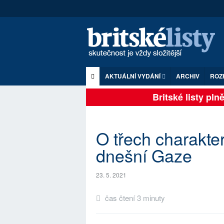
AKTUÁLNÍ VYDÁNÍ
ARCHIV
ROZ
Britské listy plně 
O třech charakter
dnešní Gaze
23. 5. 2021
čas čtení 3 minuty