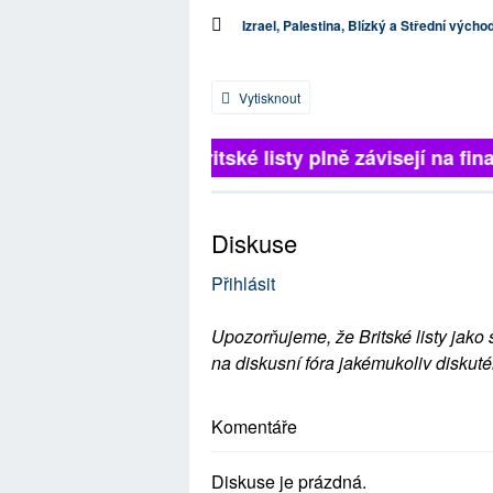
Izrael, Palestina, Blízký a Střední výcho
Vytisknout
Britské listy plně závisejí na fina
Diskuse
Přihlásit
Upozorňujeme, že Britské listy jako 
na diskusní fóra jakémukoliv diskuté
Komentáře
Diskuse je prázdná.