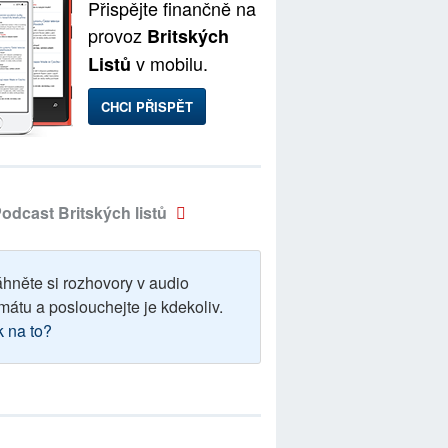
Přispějte finančně na
provoz
Britských
v mobilu.
Listů
CHCI PŘISPĚT
odcast Britských listů
áhněte si rozhovory v audio
mátu a poslouchejte je kdekoliv.
k na to?