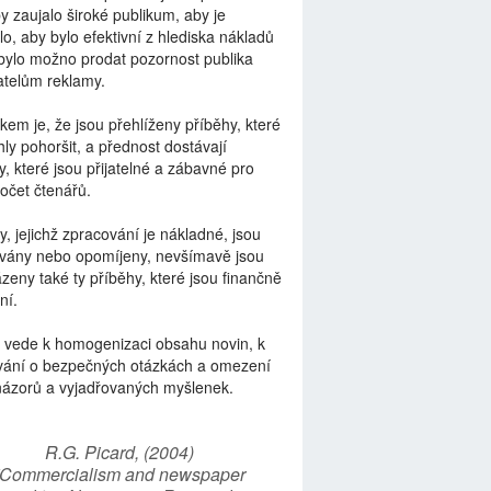
by zaujalo široké publikum, aby je
lo, aby bylo efektivní z hlediska nákladů
bylo možno prodat pozornost publika
telům reklamy.
kem je, že jsou přehlíženy příběhy, které
ly pohoršit, a přednost dostávají
y, které jsou přijatelné a zábavné pro
počet čtenářů.
y, jejichž zpracování je nákladné, jsou
vány nebo opomíjeny, nevšímavě jsou
zeny také ty příběhy, které jsou finančně
ní.
 vede k homogenizaci obsahu novin, k
vání o bezpečných otázkách a omezení
názorů a vyjadřovaných myšlenek.
R.G. Picard, (2004)
“Commercialism and newspaper