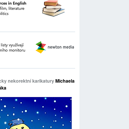
icky nekorektní karikatury
Michaela
áka