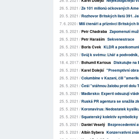
26. 5. 2021 /
Karel Dolejší
Nejekologičtější v
26. 5. 2021 /
Ze 101 milionů očkovaných Amer
20. 5. 2021 /
Rozhovor Britských listů 391. J
7. 6. 2020 /
Milí čtenáři a příznivci Britských l
26. 5. 2021 /
Petr Chadraba
Zapomenutí muž
26. 5. 2021 /
Petr Haraším
Sekvenestrace
26. 5. 2021 /
Boris Cvek
KLDR a postkomunis
26. 5. 2021 /
Svůj k svému: Lhář a podvodník, r
18. 4. 2017 /
Bohumil Kartous
Diskutujte na 
26. 5. 2021 /
Karel Dolejší
"Preemptivní obra
26. 5. 2021 /
Columbine v Kazani, čili "ameri
26. 5. 2021 /
Češi "stáhnou žalobu proti dolu 
26. 5. 2021 /
Maďarsko: Experti odsuzují vládn
25. 5. 2021 /
Ruská PR agentura se snažíla z
25. 5. 2021 /
Koronavirus: Nedostatek kyslíku 
25. 5. 2021 /
Squaterský kolektiv symbolicky 
25. 5. 2021 /
Daniel Veselý
Bezprecedentní a
25. 5. 2021 /
Albín Sybera
Konzervativní znám