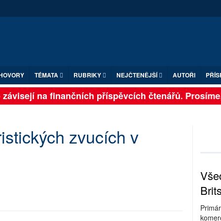
HOVORY
TÉMATA
RUBRIKY
NEJČTENĚJŠÍ
AUTOŘI
PŘÍS
závisejí na finančních příspěvcích čtenářů. Prosíme, p
istických zvucích v
Všec
Brit
Primár
komerc