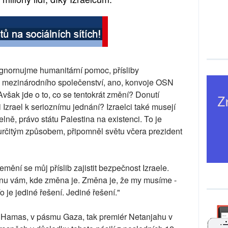
ignornujme humanitární pomoc, přísliby
d mezinárodního společenství, ano, konvoje OSN
. Avšak jde o to, co se tentokrát změní? Donutí
 Izrael k serioznímu jednání? Izraelci také musejí
telně, právo státu Palestina na existenci. To je
 určitým způsobem, připomněl světu včera prezident
emění se můj příslib zajistit bezpečnost Izraele.
nu vám, kde změna je. Změna je, že my musíme -
 je jediné řešení. Jediné řešení."
 Hamas, v pásmu Gaza, tak premiér Netanjahu v