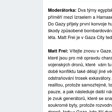
Dva týmy egypts
Moderátorka:
příměří mezi Izraelem a Hamas
Do Gazy přijely první konvoje hu
škody způsobené bombardováním 
léta. Matt Frei je v Gaza City te
Vítejte znovu v Gaze.
Matt Frei:
které jsou pro mě opravdu charak
vojenských dronů, které vám tu 
době konfliktu také dělají jiné v
odstraňování trosek exkavátory. 
realitou, protože samozřejmě, toh
pauze, a pak následuje další nási
je zvuk generátorů, které se sna
soukromé byty, protože rozvodná 
denně, tady v Gaze, kde žijí dva 