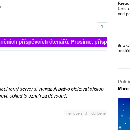
d
1
nčních příspěvcích čtenářů. Prosíme, přispějte. ➥
Polit
Marč
soukromý server si vyhrazují právo blokovat přístup
rovi, pokud to uznají za důvodné.
nejnovější
oblíbené