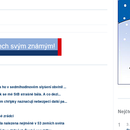
ho v sedmihodinovém slyšení obvinil ...
k se mě StB strašně bála. A co dezi...
chřipky naznačují nebezpečí další pa...
Nejčt
mě zrádci
yla nalezena nejméně v 53 zemích světa
3.