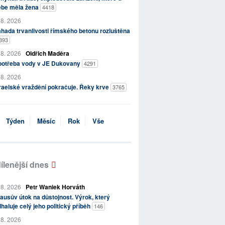
ebe měla žena
4418
 8. 2026
hada trvanlivosti římského betonu rozluštěna
393
 8. 2026
Oldřich Maděra
potřeba vody v JE Dukovany
4291
 8. 2026
raelské vraždění pokračuje. Řeky krve
3765
Týden
Měsíc
Rok
Vše
ílenější dnes
 8. 2026
Petr Waniek Horváth
ausův útok na důstojnost. Výrok, který
haluje celý jeho politický příběh
146
 8. 2026