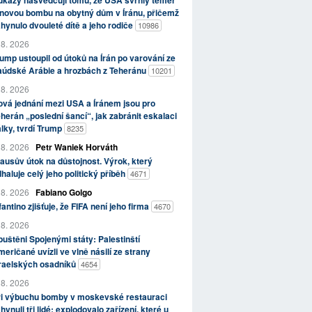
kazy nasvědčují tomu, že USA svrhly téměř
novou bombu na obytný dům v Íránu, přičemž
hynulo dvouleté dítě a jeho rodiče
10986
 8. 2026
ump ustoupil od útoků na Írán po varování ze
aúdské Arábie a hrozbách z Teheránu
10201
 8. 2026
vá jednání mezi USA a Íránem jsou pro
herán „poslední šancí“, jak zabránit eskalaci
lky, tvrdí Trump
8235
 8. 2026
Petr Waniek Horváth
ausův útok na důstojnost. Výrok, který
haluje celý jeho politický příběh
4671
 8. 2026
Fabiano Golgo
fantino zjišťuje, že FIFA není jeho firma
4670
 8. 2026
uštěni Spojenými státy: Palestinští
eričané uvízli ve vlně násilí ze strany
zraelských osadníků
4654
 8. 2026
ři výbuchu bomby v moskevské restauraci
hynuli tři lidé; explodovalo zařízení, které u