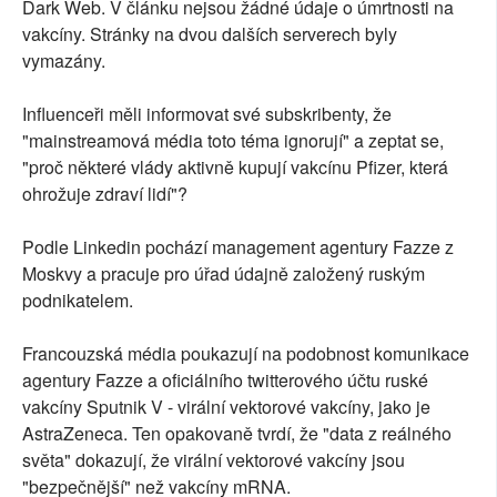
Dark Web. V článku nejsou žádné údaje o úmrtnosti na
vakcíny. Stránky na dvou dalších serverech byly
vymazány.
Influenceři měli informovat své subskribenty, že
"mainstreamová média toto téma ignorují" a zeptat se,
"proč některé vlády aktivně kupují vakcínu Pfizer, která
ohrožuje zdraví lidí"?
Podle Linkedin pochází management agentury Fazze z
Moskvy a pracuje pro úřad údajně založený ruským
podnikatelem.
Francouzská média poukazují na podobnost komunikace
agentury Fazze a oficiálního twitterového účtu ruské
vakcíny Sputnik V - virální vektorové vakcíny, jako je
AstraZeneca. Ten opakovaně tvrdí, že "data z reálného
světa" dokazují, že virální vektorové vakcíny jsou
"bezpečnější" než vakcíny mRNA.