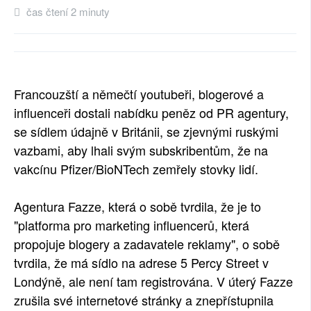
čas čtení 2 minuty
SOCIÁLNÍ SÍTĚ
RUBRIKY
PLNÁ VERZE STRÁNEK
Francouzští a němečtí youtubeři, blogerové a
influenceři dostali nabídku peněz od PR agentury,
se sídlem údajně v Británii, se zjevnými ruskými
vazbami, aby lhali svým subskribentům, že na
vakcínu Pfizer/BioNTech zemřely stovky lidí.
Agentura Fazze, která o sobě tvrdila, že je to
"platforma pro marketing influencerů, která
propojuje blogery a zadavatele reklamy", o sobě
tvrdila, že má sídlo na adrese 5 Percy Street v
Londýně, ale není tam registrována. V úterý Fazze
zrušila své internetové stránky a znepřístupnila