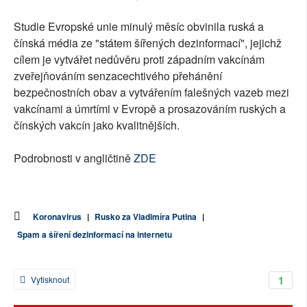
Studie Evropské unie minulý měsíc obvinila ruská a
čínská média ze "státem šířených dezinformací", jejichž
cílem je vytvářet nedůvěru proti západním vakcínám
zveřejňováním senzacechtivého přehánění
bezpečnostních obav a vytvářením falešných vazeb mezi
vakcínami a úmrtími v Evropě a prosazováním ruských a
čínských vakcín jako kvalitnějších.
Podrobnosti v angličtině
ZDE
Koronavirus
|
Rusko za Vladimíra Putina
|
Spam a šíření dezinformací na internetu
1
Vytisknout