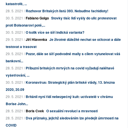
katastrofě, ...
28. 5. 2021 /
Rozhovor Britských listů 393. Nebuďme fachidioty!
30. 5. 2021 /
Fabiano Golgo
Stovky tisíc lidí vyšly do ulic protestovat
proti Bolsonarovi poté,...
30. 5. 2021 /
O kolik více se šíří indická varianta?
29. 5. 2021 /
Jiří Hlavenka
Je životně důležité nechat se očkovat a dále
testovat a trasovat
29. 5. 2021 /
Pozor, dále se šíří podvodné maily s cílem vytunelovat váš
bankovní...
28. 5. 2021 /
Příbuzní britských mrtvých na covid vyžadují naléhavé
vyšetřování, ...
30. 5. 2021 /
Koronavirus: Strategický plán britské vlády, 13. března
2020, 20.09
29. 5. 2021 /
Británii nyní řídí nebezpečný kult: uctívatelé v chrámu
Borise John...
28. 5. 2021 /
Boris Cvek
O sexuální revoluci a mravnosti
28. 5. 2021 /
Dva příznaky, jejichž sledováním lze předejít úmrtnosti na
COVID