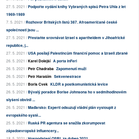
27. 5. 2021 /
Podpořte vydání knihy Vybraných spisů Petra Uhla z let
1969-1989
7. 5. 2021 /
Rozhovor Britských listů 387. Afroameričané české
společnosti jsou ...
27. 5. 2021 /
Přestaňte srovnávat Izrael s apartheidem v Jihoafrické
republice, j...
27. 5. 2021 /
USA posílají Palestincům finanční pomoc a Izraeli zbraně
26. 5. 2021 /
Karel Dolejší
A porta inFeri
26. 5. 2021 /
Petr Chadraba
Zapomenutí muži
26. 5. 2021 /
Petr Haraším
Sekvenestrace
26. 5. 2021 /
Boris Cvek
KLDR a postkomunistická levice
26. 5. 2021 /
Bývalý poradce Borise Johnsona ho v sedmihodinovém
slyšení obvinil ...
26. 5. 2021 /
Maďarsko: Experti odsuzují vládní plán vystoupit z
evropského systé...
25. 5. 2021 /
Ruská PR agentura se snažíla zkorumpovat
západoevropské influencery...
18. 5. 2021 /
Hospodaření OSBL za duben 2021