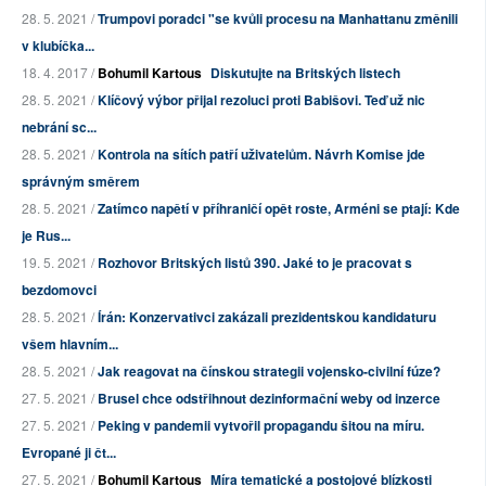
28. 5. 2021 /
Trumpovi poradci "se kvůli procesu na Manhattanu změnili
v klubíčka...
18. 4. 2017 /
Bohumil Kartous
Diskutujte na Britských listech
28. 5. 2021 /
Klíčový výbor přijal rezoluci proti Babišovi. Teď už nic
nebrání sc...
28. 5. 2021 /
Kontrola na sítích patří uživatelům. Návrh Komise jde
správným směrem
28. 5. 2021 /
Zatímco napětí v příhraničí opět roste, Arméni se ptají: Kde
je Rus...
19. 5. 2021 /
Rozhovor Britských listů 390. Jaké to je pracovat s
bezdomovci
28. 5. 2021 /
Írán: Konzervativci zakázali prezidentskou kandidaturu
všem hlavním...
28. 5. 2021 /
Jak reagovat na čínskou strategii vojensko-civilní fúze?
27. 5. 2021 /
Brusel chce odstřihnout dezinformační weby od inzerce
27. 5. 2021 /
Peking v pandemii vytvořil propagandu šitou na míru.
Evropané ji čt...
27. 5. 2021 /
Bohumil Kartous
Míra tematické a postojové blízkosti