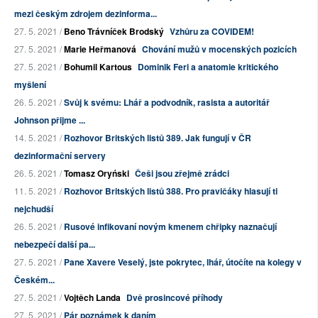
mezi českým zdrojem dezinforma...
27. 5. 2021 /
Beno Trávníček Brodský
Vzhůru za COVIDEM!
27. 5. 2021 /
Marie Heřmanová
Chování mužů v mocenských pozicích
27. 5. 2021 /
Bohumil Kartous
Dominik Feri a anatomie kritického
myšlení
26. 5. 2021 /
Svůj k svému: Lhář a podvodník, rasista a autoritář
Johnson přijme ...
14. 5. 2021 /
Rozhovor Britských listů 389. Jak fungují v ČR
dezinformační servery
26. 5. 2021 /
Tomasz Oryński
Češi jsou zřejmě zrádci
11. 5. 2021 /
Rozhovor Britských listů 388. Pro pravičáky hlasují ti
nejchudší
26. 5. 2021 /
Rusové infikovaní novým kmenem chřipky naznačují
nebezpečí další pa...
27. 5. 2021 /
Pane Xavere Veselý, jste pokrytec, lhář, útočíte na kolegy v
Českém...
27. 5. 2021 /
Vojtěch Landa
Dvě prosincové příhody
27. 5. 2021 /
Pár poznámek k daním