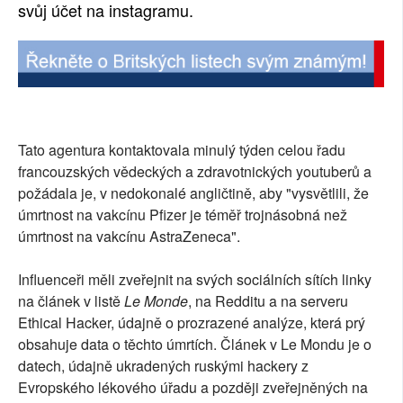
svůj účet na instagramu.
Tato agentura kontaktovala minulý týden celou řadu
francouzských vědeckých a zdravotnických youtuberů a
požádala je, v nedokonalé angličtině, aby "vysvětlili, že
úmrtnost na vakcínu Pfizer je téměř trojnásobná než
úmrtnost na vakcínu AstraZeneca".
Influenceři měli zveřejnit na svých sociálních sítích linky
na článek v listě
Le Monde
, na Redditu a na serveru
Ethical Hacker, údajně o prozrazené analýze, která prý
obsahuje data o těchto úmrtích. Článek v Le Mondu je o
datech, údajně ukradených ruskými hackery z
Evropského lékového úřadu a později zveřejněných na