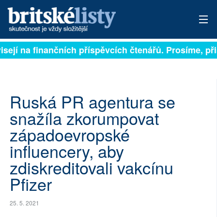
isejí na finančních příspěvcích čtenářů. Prosíme, přis
PŘIHLÁSIT
AKTUÁLNÍ VYDÁNÍ
ARCHIV
Ruská PR agentura se
snažíla zkorumpovat
ROZHOVORY
západoevropské
TÉMATA
influencery, aby
zdiskreditovali vakcínu
NEJČTENĚJŠÍ ZA 7 DNÍ
Pfizer
AUTOŘI
25. 5. 2021
PŘÍSPĚVKY NA PROVOZ