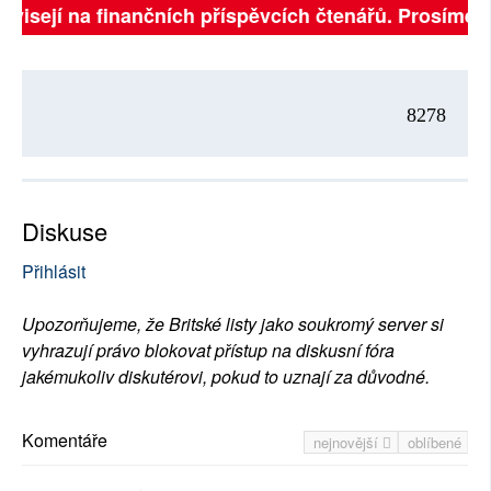
závisejí na finančních příspěvcích čtenářů. Prosíme, p
8278
Diskuse
Přihlásit
Upozorňujeme, že Britské listy jako soukromý server si
vyhrazují právo blokovat přístup na diskusní fóra
jakémukoliv diskutérovi, pokud to uznají za důvodné.
Komentáře
nejnovější
oblíbené