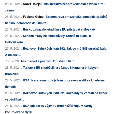
28. 5. 2021 /
Karel Dolejší
Ministerstvo nespravedlnosti a vláda střetu
zájmů
28. 5. 2021 /
Fabiano Golgo
Bolsonarova amazonská genocida probíhá
naplno: domorodé děti umíraj...
27. 5. 2021 /
Rusko zakázalo letadlům z EU přistávat v Moskvě
28. 5. 2021 /
Sankce nikdy nic nedokázaly. Stejné to bude i s
Běloruskem
26. 5. 2021 /
Rozhovor Britských listů 392. Jak se mě StB strašně bála.
A co dezi...
7. 6. 2020 /
Milí čtenáři a příznivci Britských listů
28. 5. 2021 /
Turisté z EU si stěžují na vážnou šikanu na britských
hranicích
28. 5. 2021 /
USA: Není jasné, zda je Írán připraven vrátit se k jaderné
dohodě
20. 5. 2021 /
Rozhovor Britských listů 391. Jako kdyby Zeman na Hradě
vyvěsil hák...
28. 5. 2021 /
USA odeberou výjimku firmě těžící ropu v Kurdy
kontrolované Sýrii