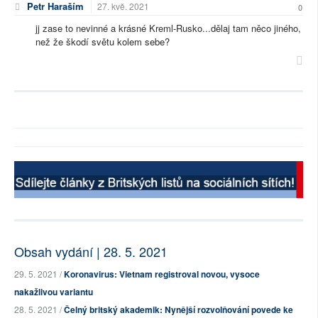
Petr Haraším
27. kvě. 2021
0
jj zase to nevinné a krásné Kreml-Rusko...dělaj tam něco jiného,
než že škodí světu kolem sebe?
Obsah vydání | 28. 5. 2021
29. 5. 2021 /
Koronavirus: Vietnam registroval novou, vysoce
nakažlivou variantu
28. 5. 2021 /
Čelný britský akademik: Nynější rozvolňování povede ke