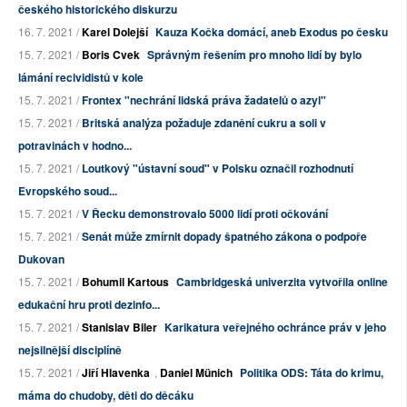
českého historického diskurzu
16. 7. 2021 /
Karel Dolejší
Kauza Kočka domácí, aneb Exodus po česku
15. 7. 2021 /
Boris Cvek
Správným řešením pro mnoho lidí by bylo
lámání recividistů v kole
15. 7. 2021 /
Frontex "nechrání lidská práva žadatelů o azyl"
15. 7. 2021 /
Britská analýza požaduje zdanění cukru a soli v
potravinách v hodno...
15. 7. 2021 /
Loutkový "ústavní soud" v Polsku označil rozhodnutí
Evropského soud...
15. 7. 2021 /
V Řecku demonstrovalo 5000 lidí proti očkování
15. 7. 2021 /
Senát může zmírnit dopady špatného zákona o podpoře
Dukovan
15. 7. 2021 /
Bohumil Kartous
Cambridgeská univerzita vytvořila online
edukační hru proti dezinfo...
15. 7. 2021 /
Stanislav Biler
Karikatura veřejného ochránce práv v jeho
nejsilnější disciplíně
15. 7. 2021 /
Jiří Hlavenka
,
Daniel Münich
Politika ODS: Táta do krimu,
máma do chudoby, děti do děcáku