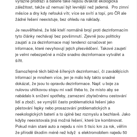
výrazně prodraží a baterie také nejsou dvakrát ekologická
záležitost, takže už nemusí být levnější než jaderná. Pro zimní
měsíce a dny kdy nefouká vítr, více se svítí a topí, pro ČR ale
žádné řešení neexistuje, bez ohledu na náklady.
Je neuvěřitelné, že lidé kteří normálně brojí proti dezinformacím
tyto články nechávají bez povšimnutí. Zjevně jsou politicky
zaujatí a za dezinformace mají tendenci označovat jen
informace, které nevyhovují jejich přesvědčení. Takové zaujetí
je velmi nebezpečné a může snadno dezinformace vytvářet a
šířit.
Samozřejmě těch běžně šířených dezinformací, či zavádějících
informací je mnohem více, jen je málo kdy takto snadné
dokázat, že jsou to opravdu dezinformace. Např. u boje za
nulovou uhlíkovou stopu mi vadí třeba to, že místo aby se
nabádalo k snížení spotřeby, zamezení zbytečnému cestování
lidí a zboží, se vymýšlí často problematická řešení jako
pěstování řepky nebo prosazování problematických a
neekologických baterií a to úplně bez rozmyslu a bezhlavě. Jako
kdyby neexistovala jiná možná řešení, které lze kombinovat.
Pokud mám staré auto a nejedu s ním 5 tisíc km za rok, věřím
že přírodě škodím méně než když s elektromobilem najedu 50