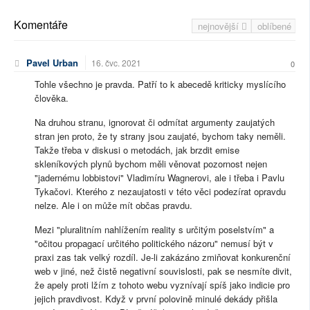
Komentáře
nejnovější
oblíbené
Pavel Urban
16. čvc. 2021
0
Tohle všechno je pravda. Patří to k abecedě kriticky myslícího
člověka.
Na druhou stranu, ignorovat či odmítat argumenty zaujatých
stran jen proto, že ty strany jsou zaujaté, bychom taky neměli.
Takže třeba v diskusi o metodách, jak brzdit emise
skleníkových plynů bychom měli věnovat pozornost nejen
"jadernému lobbistovi" Vladimíru Wagnerovi, ale i třeba i Pavlu
Tykačovi. Kterého z nezaujatosti v této věci podezírat opravdu
nelze. Ale i on může mít občas pravdu.
Mezi "pluralitním nahlížením reality s určitým poselstvím" a
"očitou propagací určitého politického názoru" nemusí být v
praxi zas tak velký rozdíl. Je-li zakázáno zmiňovat konkurenční
web v jiné, než čistě negativní souvislosti, pak se nesmíte divit,
že apely proti lžím z tohoto webu vyznívají spíš jako indicie pro
jejich pravdivost. Když v první polovině minulé dekády přišla