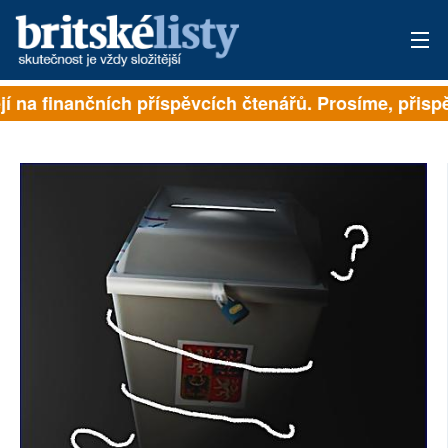
í na finančních příspěvcích čtenářů. Prosíme, přispějt
PŘIHLÁSIT
AKTUÁLNÍ VYDÁNÍ
ARCHIV
ROZHOVORY
TÉMATA
NEJČTENĚJŠÍ ZA 7 DNÍ
AUTOŘI
PŘÍSPĚVKY NA PROVOZ