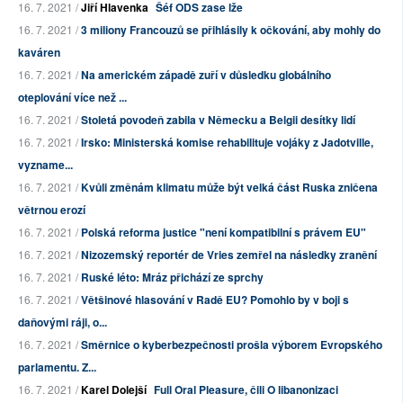
16. 7. 2021 /
Jiří Hlavenka
Šéf ODS zase lže
16. 7. 2021 /
3 miliony Francouzů se přihlásily k očkování, aby mohly do
kaváren
16. 7. 2021 /
Na americkém západě zuří v důsledku globálního
oteplování více než ...
16. 7. 2021 /
Stoletá povodeň zabila v Německu a Belgii desítky lidí
16. 7. 2021 /
Irsko: Ministerská komise rehabilituje vojáky z Jadotville,
vyzname...
16. 7. 2021 /
Kvůli změnám klimatu může být velká část Ruska zničena
větrnou erozí
16. 7. 2021 /
Polská reforma justice "není kompatibilní s právem EU"
16. 7. 2021 /
Nizozemský reportér de Vries zemřel na následky zranění
16. 7. 2021 /
Ruské léto: Mráz přichází ze sprchy
16. 7. 2021 /
Většinové hlasování v Radě EU? Pomohlo by v boji s
daňovými ráji, o...
16. 7. 2021 /
Směrnice o kyberbezpečnosti prošla výborem Evropského
parlamentu. Z...
16. 7. 2021 /
Karel Dolejší
Full Oral Pleasure, čili O libanonizaci