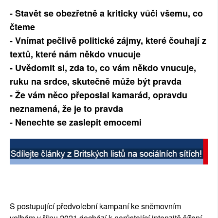
- Stavět se obezřetně a kriticky vůči všemu, co
čteme
- Vnímat pečlivě politické zájmy, které čouhají z
textů, které nám někdo vnucuje
- Uvědomit si, zda to, co vám někdo vnucuje,
ruku na srdce, skutečně může být pravda
- Že vám něco přeposlal kamarád, opravdu
neznamená, že je to pravda
- Nenechte se zaslepit emocemi
S postupující předvolební kampaní ke sněmovním
volbám v říjnu 2021 dochází k narůstající intenzitě šíření