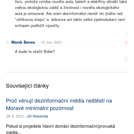
tisíc, protože výroba nového auta, baterií a elektřiny obnáší také
velkou ekologickou zátěž a životnost i nového ekologického
auta je omezená. Ale onen dezinformátor nevidí nic jiného než
"uhlíkovou stopu" a dokonce ani takto velké zjednodušení není
schopen podložit výpočty.
Marek Benes
15. čvc. 2021
-1
A bude to stačit Bobe?
Související články
Proč věnují dezinformační média neštěstí na
Moravě minimální pozornost
28. 6. 2021 /
Jiří Hlavenka
Pokud si projedete hlavní domácí dezinformační/proruská
média...