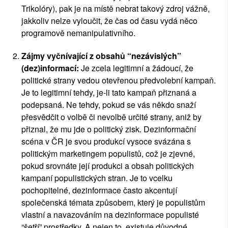
Trikolóry), pak je na místě nebrat takový zdroj vážně, 
jakkoliv nelze vyloučit, že čas od času vydá něco 
programově nemanipulativního.
Zájmy vyčnívající z obsahů “nezávislých” 
(dez)informací:
 Je zcela legitimní a žádoucí, že 
politické strany vedou otevřenou předvolební kampaň. 
Je to legitimní tehdy, je-li tato kampaň přiznaná a 
podepsaná. Ne tehdy, pokud se vás někdo snaží 
přesvědčit o volbě či nevolbě určité strany, aniž by 
přiznal, že mu jde o politický zisk. Dezinformační 
scéna v ČR je svou produkcí vysoce svázána s 
politickým marketingem populistů, což je zjevné, 
pokud srovnáte její produkci a obsah politických 
kampaní populistických stran. Je to vcelku 
pochopitelné, dezinformace často akcentují 
společenská témata způsobem, který je populistům 
vlastní a navazováním na dezinformace populisté 
“šetří” prostředky. A nejen to, existuje důvodné 