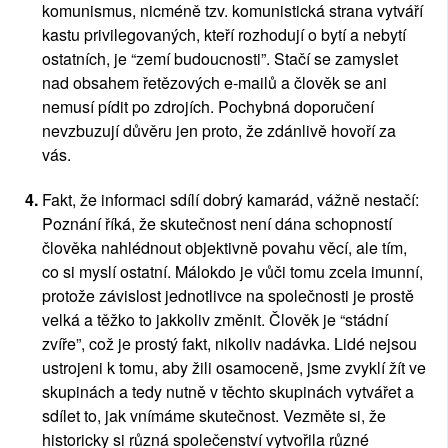
komunismus, nicméně tzv. komunistická strana vytváří 
kastu privilegovaných, kteří rozhodují o bytí a nebytí 
ostatních, je “zemí budoucnosti”. Stačí se zamyslet 
nad obsahem řetězových e-mailů a člověk se ani 
nemusí pídit po zdrojích. Pochybná doporučení 
nevzbuzují důvěru jen proto, že zdánlivě hovoří za 
vás. 
Fakt, že informaci sdílí dobrý kamarád, vážně nestačí: 
Poznání říká, že skutečnost není dána schopností 
člověka nahlédnout objektivně povahu věcí, ale tím, 
co si myslí ostatní. Málokdo je vůči tomu zcela imunní, 
protože závislost jednotlivce na společnosti je prostě 
velká a těžko to jakkoliv změnit. Člověk je “stádní 
zvíře”, což je prostý fakt, nikoliv nadávka. Lidé nejsou 
ustrojeni k tomu, aby žili osamoceně, jsme zvyklí žít ve 
skupinách a tedy nutně v těchto skupinách vytvářet a 
sdílet to, jak vnímáme skutečnost. Vezměte si, že 
historicky si různá společenství vytvořila různé 