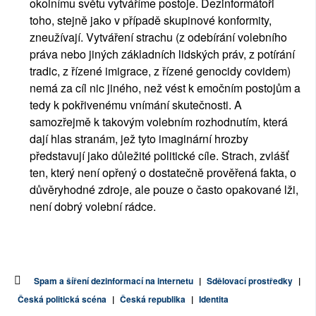
okolnímu světu vytváříme postoje. Dezinformátoři 
toho, stejně jako v případě skupinové konformity, 
zneužívají. Vytváření strachu (z odebírání volebního 
práva nebo jiných základních lidských práv, z potírání 
tradic, z řízené imigrace, z řízené genocidy covidem) 
nemá za cíl nic jiného, než vést k emočním postojům a 
tedy k pokřivenému vnímání skutečnosti. A 
samozřejmě k takovým volebním rozhodnutím, která 
dají hlas stranám, jež tyto imaginární hrozby 
představují jako důležité politické cíle. Strach, zvlášť 
ten, který není opřený o dostatečně prověřená fakta, o 
důvěryhodné zdroje, ale pouze o často opakované lži, 
není dobrý volební rádce. 
Spam a šíření dezinformací na internetu
|
Sdělovací prostředky
|
Česká politická scéna
|
Česká republika
|
Identita