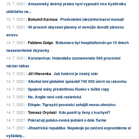
15. 7. 2021 /
Amazonský deštný prales nyní vypouští více kysličníku
uhličitého ne...
15. 7. 2021 /
Bohumil Kartous
Předvolební (dez)informační manuál
15. 7. 2021 /
40 procent obyvatel planety si nemůže dovolit zdravou
stravu
14. 7. 2021 /
Fabiano Golgo
Bolsonaro byl hospitalizován po 10 dnech
nezastavitelné škytavky
14. 7. 2021 /
Koronavirus: Holandsko zaznamenalo 500 procentní
nárůst nákaz
14. 7. 2021 /
Jiří Hlavenka
Jak funkční je český stát
14. 7. 2021 /
Alkohol loni globálně způsobil 740 000 úmrtí na rakovinu
14. 7. 2021 /
Spojené státy předstihnou Rusko v těžbě ropy
14. 7. 2021 /
Ne, Anglie není celá rasistická
14. 7. 2021 /
Etiopie: Tigrayští povstalci zahájili novou ofenzívu
14. 7. 2021 /
Tomasz Oryński
Kdo pustil ty ženy z kuchyní?
14. 7. 2021 /
Pokračují polsko-česká jednání o dole Turów
14. 7. 2021 /
Jihoafrická republika: Nepokoje po zatčení exprezidenta si
vyžádaly...