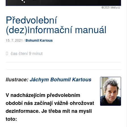
SOCIÁLNÍ SÍTĚ
Předvolební
RUBRIKY
(dez)informační manuál
PLNÁ VERZE STRÁNEK
15. 7. 2021 /
Bohumil Kartous
čas čtení 9 minut
Ilustrace:
Jáchym Bohumil Kartous
V nadcházejícím předvolebním
období nás začínají vážně ohrožovat
dezinformace. Je třeba mít na mysli
toto: