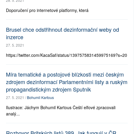
28. 5. 2021
Doporučení pro internetové platformy, která
Brusel chce odstřihnout dezinformační weby od
inzerce
27. 5. 2021
https://twitter.com/KacaSaf/status/1397575831459975169?s=20
Míra tematické a postojové blízkosti mezi českým
zdrojem dezinformací Parlamentními listy a ruským
propagandistickým zdrojem Sputnik
27. 5. 2021 /
Bohumil Kartous
Ilustrace: Jáchym Bohumil Kartous Čeští elfové zpracovali
analý...
Rozhovor Britských listů 389. Jak fungují v ČR