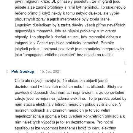
první migrační krize, BL přinášely poselství, že imigranti jsou
andělé a že žádné problémy s nimi být nemohou. To sice nebylo
řečeno přímo (i když někdy k tomu nebylo daleko), ale výběr
přípustných zpráv a jejich interpretace byly zcela jasné.
Logickým důsledkem byla ztráta důvěry všech přímo nevěřících
nejpozději v momentě, kdy se nějaké problémy s imigranty
objevily. I to přispělo k dnešní situaci, kdy racionální debata o
imigraci je v České republice prakticky nemožná. Protože
jakýkoli pokus ji pojmout pozitivně je automaticky interpretován
jako "propagace určitého poselství" bez ohledu na realitu.
Petr Soukup
15. čvc. 2021
1
Co je ale nejzajímavější je, že občas lze objevit jasné
dezinformaci i v hlavních médiích nebo i na blistech. Blisty se
pravidelně dopouští dezinformací např tvrzením, že obnovitelné
zdroje jsou levnější než jaderná elektřina. To je pravda pokud by
nám stačila elektřina v letních měsících pokud svítí slunce. V
nočních hodinách a v zimních měsících je to věc velmi
nejednoznačná a sporná a bez uvedení konkrétních příkladů a k
ním náležitých výpočtů je to jen dezinformace. Pro noční
spotřebu si lze vypomoci bateriemi i když to cenu elektřiny