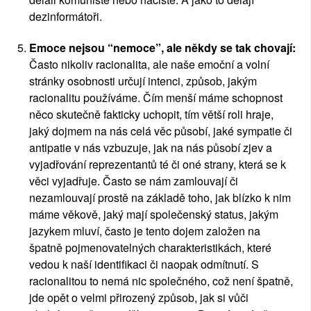
dezinformátoři.
Emoce nejsou “nemoce”, ale někdy se tak chovají:
Často nikoliv racionalita, ale naše emoční a volní 
stránky osobnosti určují intenci, způsob, jakým 
racionalitu používáme. Čím menší máme schopnost 
něco skutečně fakticky uchopit, tím větší roli hraje, 
jaký dojmem na nás celá věc působí, jaké sympatie či 
antipatie v nás vzbuzuje, jak na nás působí zjev a 
vyjadřování reprezentantů té či oné strany, která se k 
věci vyjadřuje. Často se nám zamlouvají či 
nezamlouvají prostě na základě toho, jak blízko k nim 
máme věkově, jaký mají společenský status, jakým 
jazykem mluví, často je tento dojem založen na 
špatně pojmenovatelných charakteristikách, které 
vedou k naší identifikaci či naopak odmítnutí. S 
racionalitou to nemá nic společného, což není špatně, 
jde opět o velmi přirozený způsob, jak si vůči 