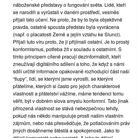
náboženské představy o fungování světa. Lidé, kteří 
se narodili a vyrůstali v daném prostředí, vesměs 
přijali tato učení. Ne proto, že by to byla objektivně 
pravda, ostatně spousta představ byla vyvrácena 
(např. o placatosti Země a jejím vztahu ke Slunci). 
Přijali tuto víru proto, že ji přijímali ostatní. Je to prostý 
konformismus, potřeba žít v souladu s ostatními. S 
tímto principem cíleně pracují dezinformátoři, kteří 
zneužívají digitálního sdílení a toho, že když s námi 
sdílí určité informace opakovaně rozhodující část naší 
“tlupy”, lidí, se kterými jsme vyrostli, se kterými 
přátelíme, kterých si často pro jejich charakterové 
vlastnosti a přátelství vážíme, máme tendenci tomu 
věřit, být v dobrém slova smyslu konformní. Tato jinak 
přirozená vlastnost se stává nebezpečnou tehdy, 
pokud nás někdo manipuluje prosti našim vlastním 
zájmům, nebo nás přesvědčuje, že potlačováním práv 
jiných dosáhneme štěstíá a spokojenosti. Jako to 
dělali komunisté nebo nacisté. A jako to dělají 