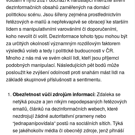
dezinformačních obsahů zaměřených na domácí
politickou scénu. Jsou šířeny zejména prostřednictvím
řetězových e-mailů a nepřekvapivě se obracejí ke starším
lidem s manipulativními varováními či doporučeními,
koho nevolit či volit. Dezinformace tohoto typu mohou být
za určitých okolností významným rozdílovým faktorem
výsledků voleb a tedy i politické budoucnosti v ČR.
Mnoho z nás má ve svém okolí lidi, kteří jsou příjemci
podobných manipulací. Následujících pět bodů může
posloužit ke zvýšení odolnosti proti snahám mást lidi na
základě skupinové příslušnosti a sentimentu.
Obezřetnost vůči zdrojům informací:
 Zdaleka se 
netýká pouze a jen nikým nepodepsaných řetězových 
emailů, článků na dezinformačních webech, které 
nezdrojují žádné autoritativní prameny nebo 
“jednapanípovídala” postů na sociálních sítích. Týká 
se jakéhokoliv média či obecněji zdroje, jenž přináší 