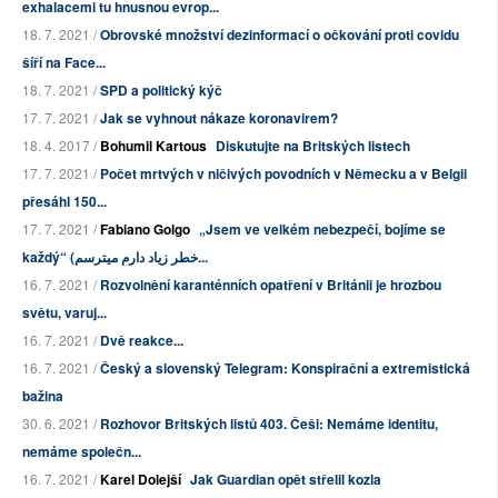
exhalacemi tu hnusnou evrop...
18. 7. 2021 /
Obrovské množství dezinformací o očkování proti covidu
šíří na Face...
18. 7. 2021 /
SPD a politický kýč
17. 7. 2021 /
Jak se vyhnout nákaze koronavirem?
18. 4. 2017 /
Bohumil Kartous
Diskutujte na Britských listech
17. 7. 2021 /
Počet mrtvých v ničivých povodních v Německu a v Belgii
přesáhl 150...
17. 7. 2021 /
Fabiano Golgo
„Jsem ve velkém nebezpečí, bojíme se
každý“ (خطر زیاد دارم میترسم...
16. 7. 2021 /
Rozvolnění karanténních opatření v Británii je hrozbou
světu, varuj...
16. 7. 2021 /
Dvě reakce...
16. 7. 2021 /
Český a slovenský Telegram: Konspirační a extremistická
bažina
30. 6. 2021 /
Rozhovor Britských listů 403. Češi: Nemáme identitu,
nemáme společn...
16. 7. 2021 /
Karel Dolejší
Jak Guardian opět střelil kozla