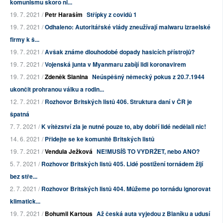
komunismu skoro ni...
19. 7. 2021 /
Petr Haraším
Střípky z covidů 1
19. 7. 2021 /
Odhaleno: Autoritářské vlády zneužívají malwaru izraelské
firmy k š...
19. 7. 2021 /
Avšak známe dlouhodobé dopady hasicích přístrojů?
19. 7. 2021 /
Vojenská junta v Myanmaru zabíjí lidi koronavirem
19. 7. 2021 /
Zdeněk Slanina
Neúspěšný německý pokus z 20.7.1944
ukončit prohranou válku a rodin...
12. 7. 2021 /
Rozhovor Britských listů 406. Struktura daní v ČR je
špatná
7. 7. 2021 /
K vítězství zla je nutné pouze to, aby dobří lidé nedělali nic!
14. 6. 2021 /
Přidejte se ke komunitě Britských listů
19. 7. 2021 /
Vendula Ježková
NE!MUSÍŠ TO VYDRŽET, nebo ANO?
5. 7. 2021 /
Rozhovor Britských listů 405. Lidé postižení tornádem žijí
bez stře...
2. 7. 2021 /
Rozhovor Britských listů 404. Můžeme po tornádu ignorovat
klimatick...
19. 7. 2021 /
Bohumil Kartous
Až česká auta vyjedou z Blaníku a udusí