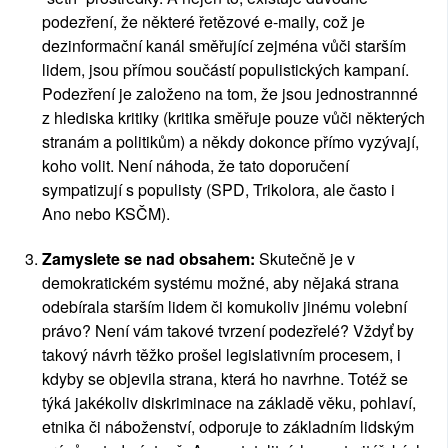
podezření, že některé řetězové e-maily, což je 
dezinformační kanál směřující zejména vůči starším 
lidem, jsou přímou součástí populistických kampaní. 
Podezření je založeno na tom, že jsou jednostrannné 
z hlediska kritiky (kritika směřuje pouze vůči některých 
stranám a politikům) a někdy dokonce přímo vyzývají, 
koho volit. Není náhoda, že tato doporučení 
sympatizují s populisty (SPD, Trikolora, ale často i 
Ano nebo KSČM).
Zamyslete se nad obsahem:
 Skutečně je v 
demokratickém systému možné, aby nějaká strana 
odebírala starším lidem či komukoliv jinému volební 
právo? Není vám takové tvrzení podezřelé? Vždyť by 
takový návrh těžko prošel legislativním procesem, i 
kdyby se objevila strana, která ho navrhne. Totéž se 
týká jakékoliv diskriminace na základě věku, pohlaví, 
etnika či náboženství, odporuje to základním lidským 