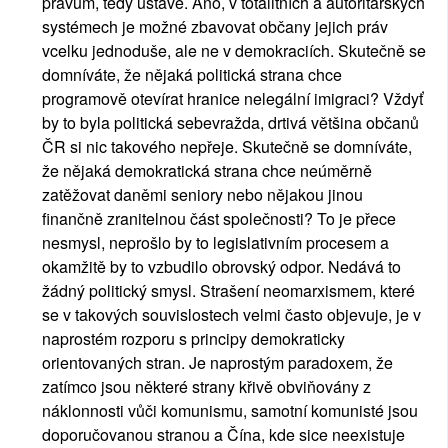
právům, tedy ústavě. Ano, v totalitních a autoritářských 
systémech je možné zbavovat občany jejich práv 
vcelku jednoduše, ale ne v demokraciích. Skutečně se 
domníváte, že nějaká politická strana chce 
programově otevírat hranice nelegální imigraci? Vždyť 
by to byla politická sebevražda, drtivá většina občanů 
ČR si nic takového nepřeje. Skutečně se domníváte, 
že nějaká demokratická strana chce neúměrně 
zatěžovat daněmi seniory nebo nějakou jinou 
finančně zranitelnou část společnosti? To je přece 
nesmysl, neprošlo by to legislativním procesem a 
okamžitě by to vzbudilo obrovský odpor. Nedává to 
žádný politický smysl. Strašení neomarxismem, které 
se v takových souvislostech velmi často objevuje, je v 
naprostém rozporu s principy demokraticky 
orientovaných stran. Je naprostým paradoxem, že 
zatímco jsou některé strany křivě obviňovány z 
náklonnosti vůči komunismu, samotní komunisté jsou 
doporučovanou stranou a Čína, kde sice neexistuje 