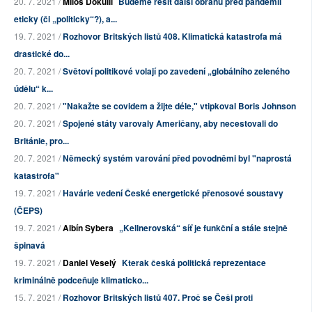
20. 7. 2021 /
Miloš Dokulil
Budeme řešit další obranu před pandemií
eticky (či „politicky“?), a...
19. 7. 2021 /
Rozhovor Britských listů 408. Klimatická katastrofa má
drastické do...
20. 7. 2021 /
Světoví politikové volají po zavedení „globálního zeleného
údělu“ k...
20. 7. 2021 /
"Nakažte se covidem a žijte déle," vtipkoval Boris Johnson
20. 7. 2021 /
Spojené státy varovaly Američany, aby necestovali do
Británie, pro...
20. 7. 2021 /
Německý systém varování před povodněmi byl "naprostá
katastrofa"
19. 7. 2021 /
Havárie vedení České energetické přenosové soustavy
(ČEPS)
19. 7. 2021 /
Albín Sybera
„Kellnerovská“ síť je funkční a stále stejně
špinavá
19. 7. 2021 /
Daniel Veselý
Kterak česká politická reprezentace
kriminálně podceňuje klimaticko...
15. 7. 2021 /
Rozhovor Britských listů 407. Proč se Češi proti