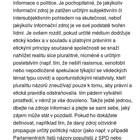
informace o politice. Je pochopitelné, že jakýkoliv 
informační zdroj je zatížen určitým subjektivním či 
intersubjektivním pohledem na skutečnost, neboť 
jakýkoliv informační zdroj je ve své podstatě tvořen 
lidmi. Je ovšem rozdíl, pokud určité médium dodržuje 
etický kodex a v souladu s platnými právními a 
etickými principy současné společnosti se snaží 
nahlížet realitu sice pluralitně, nicméně s určitým 
posletstvím (např. tím, že nešíří rasismus, xenofobii 
nebo nepodložené spekulace týkající se vědeckých 
témat typu covid) a oportunistickými relativisty, kteří 
pluralitu názorů zneužívají pouze k tomu, aby právní a 
etická pravidla odstraňovalia  tím pádem vytvářeli 
prostředí, v němž je vše dovoleno. Takže ještě jednou, 
dbejte na zdroje informací a ptejte se sami sebe, jaký 
zájem může stát v pozdadí. Pokud ho dokážete 
definovat, například tím, že daný zdroj očividně 
propaguje určitý politický názor (jako např. v případě 
Parlamentních listů názory populistů z SPD nebo 