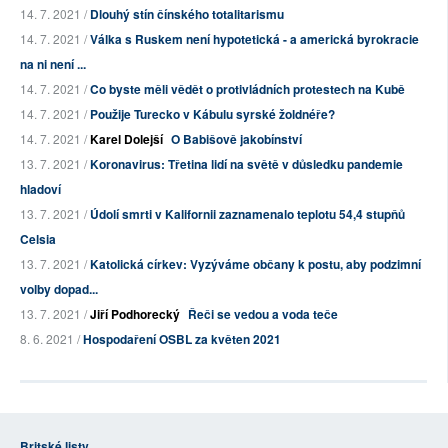
14. 7. 2021 /
Dlouhý stín čínského totalitarismu
14. 7. 2021 /
Válka s Ruskem není hypotetická - a americká byrokracie
na ni není ...
14. 7. 2021 /
Co byste měli vědět o protivládních protestech na Kubě
14. 7. 2021 /
Použije Turecko v Kábulu syrské žoldnéře?
14. 7. 2021 /
Karel Dolejší
O Babišově jakobínství
13. 7. 2021 /
Koronavirus: Třetina lidí na světě v důsledku pandemie
hladoví
13. 7. 2021 /
Údolí smrti v Kalifornii zaznamenalo teplotu 54,4 stupňů
Celsia
13. 7. 2021 /
Katolická církev: Vyzýváme občany k postu, aby podzimní
volby dopad...
13. 7. 2021 /
Jiří Podhorecký
Řeči se vedou a voda teče
8. 6. 2021 /
Hospodaření OSBL za květen 2021
Britské listy