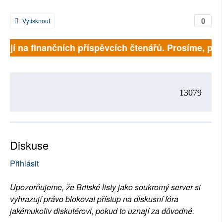
0
Vytisknout
ejí na finančních příspěvcích čtenářů. Prosíme, přispě
13079
Diskuse
Přihlásit
Upozorňujeme, že Britské listy jako soukromý server si
vyhrazují právo blokovat přístup na diskusní fóra
jakémukoliv diskutérovi, pokud to uznají za důvodné.