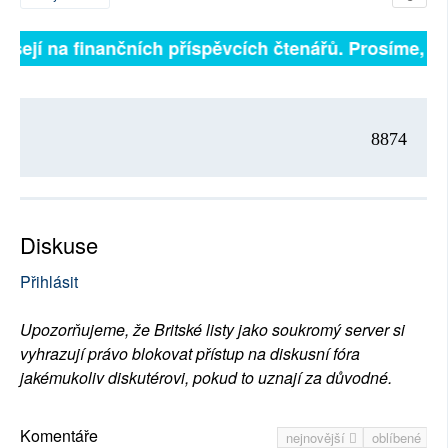
isejí na finančních příspěvcích čtenářů. Prosíme, při
8874
Diskuse
Přihlásit
Upozorňujeme, že Britské listy jako soukromý server si
vyhrazují právo blokovat přístup na diskusní fóra
jakémukoliv diskutérovi, pokud to uznají za důvodné.
Komentáře
nejnovější
oblíbené