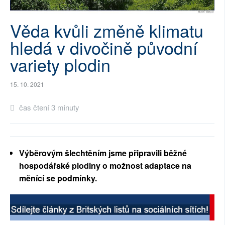
SOCIÁLNÍ SÍTĚ
Věda kvůli změně klimatu
RUBRIKY
hledá v divočině původní
variety plodin
PLNÁ VERZE STRÁNEK
15. 10. 2021
čas čtení 3 minuty
Výběrovým šlechtěním jsme připravili běžné
hospodářské plodiny o možnost adaptace na
měnící se podmínky.