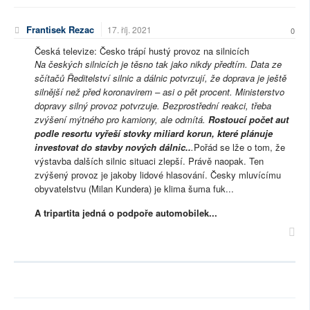
Frantisek Rezac
17. říj. 2021
0
Česká televize: Česko trápí hustý provoz na silnicích
Na českých silnicích je těsno tak jako nikdy předtím. Data ze
sčítačů Ředitelství silnic a dálnic potvrzují, že doprava je ještě
silnější než před koronavirem – asi o pět procent. Ministerstvo
dopravy silný provoz potvrzuje. Bezprostřední reakci, třeba
zvýšení mýtného pro kamiony, ale odmítá.
Rostoucí počet aut
podle resortu vyřeší stovky miliard korun, které plánuje
investovat do stavby nových dálnic..
.
Pořád se lže o tom, že
výstavba dalších silnic situaci zlepší. Právě naopak. Ten
zvýšený provoz je jakoby lidové hlasování. Česky mluvícímu
obyvatelstvu (Milan Kundera) je klima šuma fuk...
A tripartita jedná o podpoře automobilek...