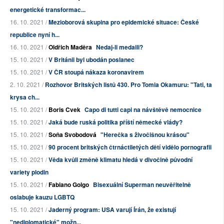
energetické transformac...
16. 10. 2021 /
Mezioborová skupina pro epidemické situace: České
republice nyní h...
16. 10. 2021 /
Oldřich Maděra
Nedaj-li medaili?
15. 10. 2021 /
V Británii byl ubodán poslanec
15. 10. 2021 /
V ČR stoupá nákaza koronavirem
2. 10. 2021 /
Rozhovor Britských listů 430. Pro Tomia Okamuru: "Tati, ta
krysa ch...
15. 10. 2021 /
Boris Cvek
Capo di tutti capi na návštěvě nemocnice
15. 10. 2021 /
Jaká bude ruská politika příští německé vlády?
15. 10. 2021 /
Soňa Svobodová
"Herečka s živočišnou krásou"
15. 10. 2021 /
90 procent britských čtrnáctiletých dětí vidělo pornografii
15. 10. 2021 /
Věda kvůli změně klimatu hledá v divočině původní
variety plodin
15. 10. 2021 /
Fabiano Golgo
Bisexuální Superman neuvěřitelně
oslabuje kauzu LGBTQ
15. 10. 2021 /
Jaderný program: USA varují Írán, že existují
"nediplomatické" možn...