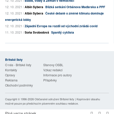
12. 10. 2021 /
Babiš, volby a Zeman v nemocnici
12. 10. 2021 /
Albín Sybera
Blízká setkání Orbánova Maďarska a PPF
12. 10. 2021 /
Albín Sybera
České debatě o změně klimatu dominuje
energetická lobby
12. 10. 2021 /
Západní Evropa na rozdíl od východní zvládá covid
11. 10. 2021 /
Soňa Svobodová
Spanilý cyklista
Britské listy
O nás - Britské listy
Stanovy OSBL
Kontakty
Vzkaz redakci
Opravy
Informace pro autory
Reklama
Příspěvky
Obchodní podmínky
Copyright © 1996-2026
Občanské sdružení Britské listy
| Kopírování obsahu
možné pouze po předchozím písemném souhlasu redakce.
Plná verze stránek