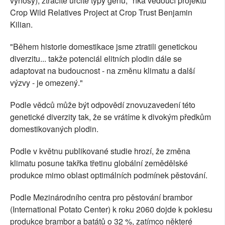
výnosy), ztrácíte určité typy genů," říká vedoucí projektu
Crop Wild Relatives Project at Crop Trust Benjamin
Kilian.
"Během historie domestikace jsme ztratili genetickou
diverzitu... takže potenciál elitních plodin dále se
adaptovat na budoucnost - na změnu klimatu a další
výzvy - je omezený."
Podle vědců může být odpovědí znovuzavedení této
genetické diverzity tak, že se vrátíme k divokým předkům
domestikovaných plodin.
Podle v květnu publikované studie hrozí, že změna
klimatu posune takřka třetinu globální zemědělské
produkce mimo oblast optimálních podmínek pěstování.
Podle Mezinárodního centra pro pěstování brambor
(International Potato Center) k roku 2060 dojde k poklesu
produkce brambor a batátů o 32 %, zatímco některé