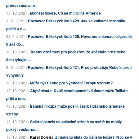
předčasnou smrt
18. 10. 2021 /
Michael Moore: Co se mi líbí na Americe
1. 10. 2021 /
Rozhovor Britských listů 429. Jak se volbami rozdrolila
politika v ...
23. 9. 2021 /
Rozhovor Britských listů 428. Hovořme o domácí oligarchii,
která do...
18. 10. 2021 /
Trestní oznámení pro podezření ze spáchání trestného
činu týkající ...
8. 10. 2021 /
Rozhovor Britských listů 431. Proč protestuje Rebelie proti
vyhynutí?
18. 10. 2021 /
Může být Česko pro Východní Evropu vzorem?
18. 10. 2021 /
Afghánistán: Kvůli neschopnosti vládnout může Talibán
přijít o moc
18. 10. 2021 /
Íránská hrozba může posílit ázerbájdžánsko-izraelské
vztahy
18. 10. 2021 /
Solární panely na polovině střech na světě by mohly
pokrýt veškerou...
18. 10. 2021 /
Karel Dolejší
Z ruského bláta do íránské louže? Proč se v