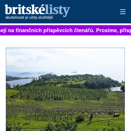
ejí na finančních příspěvcích čtenářů. Prosíme, přispě
PŘIHLÁSIT
AKTUÁLNÍ VYDÁNÍ
ARCHIV
ROZHOVORY
TÉMATA
NEJČTENĚJŠÍ ZA 7 DNÍ
AUTOŘI
PŘÍSPĚVKY NA PROVOZ