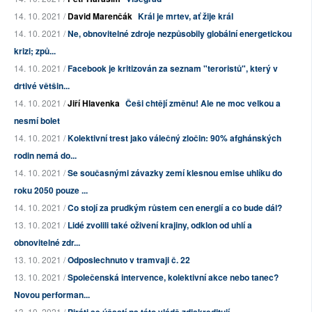
14. 10. 2021 /
David Marenčák
Král je mrtev, ať žije král
14. 10. 2021 /
Ne, obnovitelné zdroje nezpůsobily globální energetickou
krizi; způ...
14. 10. 2021 /
Facebook je kritizován za seznam "teroristů", který v
drtivé většin...
14. 10. 2021 /
Jiří Hlavenka
Češi chtějí změnu! Ale ne moc velkou a
nesmí bolet
14. 10. 2021 /
Kolektivní trest jako válečný zločin: 90% afghánských
rodin nemá do...
14. 10. 2021 /
Se současnými závazky zemí klesnou emise uhlíku do
roku 2050 pouze ...
14. 10. 2021 /
Co stojí za prudkým růstem cen energií a co bude dál?
13. 10. 2021 /
Lidé zvolili také oživení krajiny, odklon od uhlí a
obnovitelné zdr...
13. 10. 2021 /
Odposlechnuto v tramvaji č. 22
13. 10. 2021 /
Společenská intervence, kolektivní akce nebo tanec?
Novou performan...
13. 10. 2021 /
Piráti se účastí na této vládě zdiskreditují