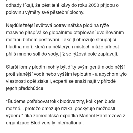
odhady říkají, že pěstitelé kávy do roku 2050 přijdou o
polovinu výměry své pěstební plochy.
Nejdůležitější světová potravinářská plodina rýže
masivně přispívá ke globálnímu oteplování uvolňováním
metanu během pěstování. Také ji ohrožuje stoupající
hladina moří, která na některých místech může přinést
příliš mnoho soli do vody, jíž se rýžová pole zaplavují.
Starší formy plodin mohly být díky svým genům odolnější
proti slanější vodě nebo vyšším teplotám - a abychom tyto
vlastnosti opět získali, experti se snaží najít v přírodě
jejich předchůdce.
"Budeme potřebovat tolik biodiverzity, kolik jen bude
možné... protože omezuje rizika, poskytuje možnosti
výběru," říká zemědělská expertka Marleni Ramirezová z
organizace Biodiversity International.