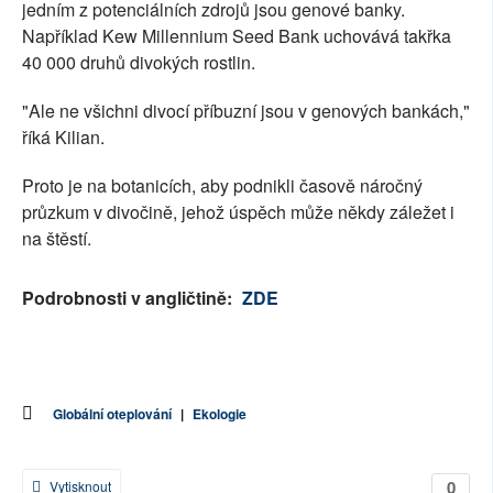
jedním z potenciálních zdrojů jsou genové banky.
Například Kew Millennium Seed Bank uchovává takřka
40 000 druhů divokých rostlin.
"Ale ne všichni divocí příbuzní jsou v genových bankách,"
říká Kilian.
Proto je na botanicích, aby podnikli časově náročný
průzkum v divočině, jehož úspěch může někdy záležet i
na štěstí.
Podrobnosti v angličtině:
ZDE
Globální oteplování
|
Ekologie
0
Vytisknout