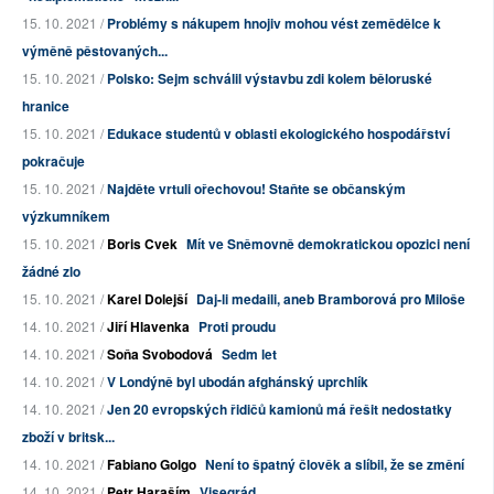
15. 10. 2021 /
Problémy s nákupem hnojiv mohou vést zemědělce k
výměně pěstovaných...
15. 10. 2021 /
Polsko: Sejm schválil výstavbu zdi kolem běloruské
hranice
15. 10. 2021 /
Edukace studentů v oblasti ekologického hospodářství
pokračuje
15. 10. 2021 /
Najděte vrtuli ořechovou! Staňte se občanským
výzkumníkem
15. 10. 2021 /
Boris Cvek
Mít ve Sněmovně demokratickou opozici není
žádné zlo
15. 10. 2021 /
Karel Dolejší
Daj-li medaili, aneb Bramborová pro Miloše
14. 10. 2021 /
Jiří Hlavenka
Proti proudu
14. 10. 2021 /
Soňa Svobodová
Sedm let
14. 10. 2021 /
V Londýně byl ubodán afghánský uprchlík
14. 10. 2021 /
Jen 20 evropských řidičů kamionů má řešit nedostatky
zboží v britsk...
14. 10. 2021 /
Fabiano Golgo
Není to špatný člověk a slíbil, že se změní
14. 10. 2021 /
Petr Haraším
Visegrád