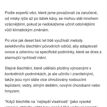
Podle expertů věci, které jsme považovali za zaručené,
od misky rýže až po šálek kávy, se mohou stát mnohem
vzácnějšími, pokud je nedokážeme učinit odolnějšími
vůči klimatickým změnám.
Po více jak deset tisíc let lidé využívali metody
selektivního šlechtění původních odrůd, aby adaptovali
ovoce a zeleninu na specifické podmínky, které se dnes s
alarmující rychlostí mění.
Stejné šlechtění, které udělalo plodiny výnosnými v
konkrétních podmínkách, je ale učinilo i zranitelnými,
takže jsou nyní stále více ohrožovány rostoucími
teplotami, vedry, silným deštěm, novými chorobami nebo
hmyzem.
"Když šlechtíte na `nejlepší vlastnosti` (jako vysoké