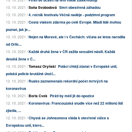
13. 10. 2021 /
Soňa Svobodová
Smrt obestřená záhadou
13. 10. 2021 /
4. ročník festivalu Věčná naděje - podzimní program
13. 10. 2021 /
Cesta vlakem zdarma po celé Evropě. Mladí lidé mohou
poznat, jak je...
13. 10. 2021 /
Nejen na Moravě, ale i v Čechách: vlčata se letos narodila
od Orlic...
13. 10. 2021 /
Každá druhá žena v ČR zažila sexuální násilí. Každá
desátá žena v Č...
13. 10. 2021 /
Tomasz Oryński
Poláci chtějí zůstat v Evropské unii,
polská policie brutálně útočí...
12. 10. 2021 /
Rusko zaznamenalo rekordní počet mrtvých na
koronavirus
12. 10. 2021 /
Boris Cvek
Piráti by měli jít do opozice
12. 10. 2021 /
Koronavirus: Francouzská studie více než 22 milionů lidí
zjistila, ...
12. 10. 2021 /
Chystá se Johnsonova vláda k otevřené válce s
Evropskou unií, ktero...