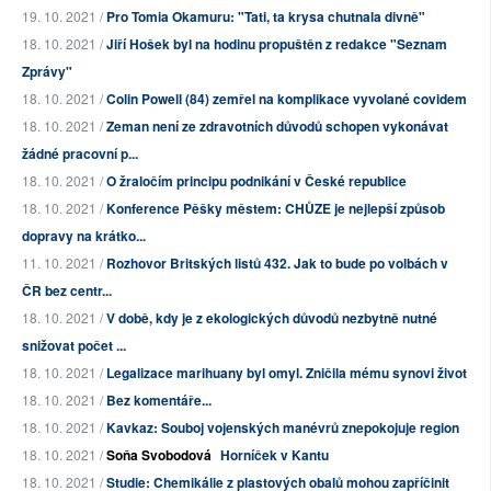
19. 10. 2021 /
Pro Tomia Okamuru: "Tati, ta krysa chutnala divně"
18. 10. 2021 /
Jiří Hošek byl na hodinu propuštěn z redakce "Seznam
Zprávy"
18. 10. 2021 /
Colin Powell (84) zemřel na komplikace vyvolané covidem
18. 10. 2021 /
Zeman není ze zdravotních důvodů schopen vykonávat
žádné pracovní p...
18. 10. 2021 /
O žraločím principu podnikání v České republice
18. 10. 2021 /
Konference Pěšky městem: CHŮZE je nejlepší způsob
dopravy na krátko...
11. 10. 2021 /
Rozhovor Britských listů 432. Jak to bude po volbách v
ČR bez centr...
18. 10. 2021 /
V době, kdy je z ekologických důvodů nezbytně nutné
snižovat počet ...
18. 10. 2021 /
Legalizace marihuany byl omyl. Zničila mému synovi život
18. 10. 2021 /
Bez komentáře...
18. 10. 2021 /
Kavkaz: Souboj vojenských manévrů znepokojuje region
18. 10. 2021 /
Soňa Svobodová
Horníček v Kantu
18. 10. 2021 /
Studie: Chemikálie z plastových obalů mohou zapříčinit