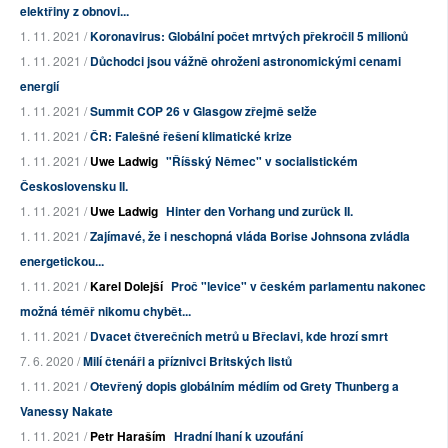
elektřiny z obnovi...
1. 11. 2021 /
Koronavirus: Globální počet mrtvých překročil 5 milionů
1. 11. 2021 /
Důchodci jsou vážně ohroženi astronomickými cenami
energií
1. 11. 2021 /
Summit COP 26 v Glasgow zřejmě selže
1. 11. 2021 /
ČR: Falešné řešení klimatické krize
1. 11. 2021 /
Uwe Ladwig
"Říšský Němec" v socialistickém
Československu II.
1. 11. 2021 /
Uwe Ladwig
Hinter den Vorhang und zurück II.
1. 11. 2021 /
Zajímavé, že i neschopná vláda Borise Johnsona zvládla
energetickou...
1. 11. 2021 /
Karel Dolejší
Proč "levice" v českém parlamentu nakonec
možná téměř nikomu chybět...
1. 11. 2021 /
Dvacet čtverečních metrů u Břeclavi, kde hrozí smrt
7. 6. 2020 /
Milí čtenáři a příznivci Britských listů
1. 11. 2021 /
Otevřený dopis globálním médiím od Grety Thunberg a
Vanessy Nakate
1. 11. 2021 /
Petr Haraším
Hradní lhaní k uzoufání