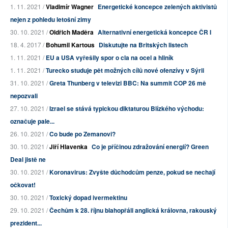
1. 11. 2021 /
Vladimír Wagner
Energetické koncepce zelených aktivistů
nejen z pohledu letošní zimy
30. 10. 2021 /
Oldřich Maděra
Alternativní energetická koncepce ČR I
18. 4. 2017 /
Bohumil Kartous
Diskutujte na Britských listech
1. 11. 2021 /
EU a USA vyřešily spor o cla na ocel a hliník
1. 11. 2021 /
Turecko studuje pět možných cílů nové ofenzívy v Sýrii
31. 10. 2021 /
Greta Thunberg v televizi BBC: Na summit COP 26 mě
nepozvali
27. 10. 2021 /
Izrael se stává typickou diktaturou Blízkého východu:
označuje pale...
26. 10. 2021 /
Co bude po Zemanovi?
30. 10. 2021 /
Jiří Hlavenka
Co je příčinou zdražování energií? Green
Deal jistě ne
30. 10. 2021 /
Koronavirus: Zvyšte důchodcům penze, pokud se nechají
očkovat!
30. 10. 2021 /
Toxický dopad ivermektinu
29. 10. 2021 /
Čechům k 28. říjnu blahopřáli anglická královna, rakouský
prezident...