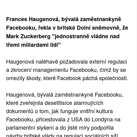
SOCIÁLNÍ SÍTĚ
Frances Haugenová, bývalá zaměstnankyně
RUBRIKY
Facebooku, řekla v britské Dolní sněmovně, že
Mark Zuckerberg "jednostranně vládne nad
PLNÁ VERZE STRÁNEK
třemi miliardami lidí"
Haugenová naléhavě požadovala externí regulaci
a zkrocení managementu Facebooku, čímž by se
omezily škody, které Facebook páchá společnosti.
Haugenová, bývalá zaměstnankyně Facebooku,
které zveřejnila desetitisíce alarmujících
dokumentů o tom, jak funguje vnitřní kultura
Facebooku, přicestovala z USA do Londýna na
parlamentní slyšení a do jisté míry podpořila
návrhy britské vlády na regulaci sociálních sítí,