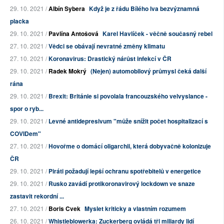
29. 10. 2021 /
Albín Sybera
Když je z řádu Bílého lva bezvýznamná
placka
29. 10. 2021 /
Pavlína Antošová
Karel Havlíček - věčně současný rebel
27. 10. 2021 /
Vědci se obávají nevratné změny klimatu
27. 10. 2021 /
Koronavirus: Drastický nárůst infekcí v ČR
29. 10. 2021 /
Radek Mokrý
(Nejen) automobilový průmysl čeká další
rána
29. 10. 2021 /
Brexit: Británie si povolala francouzského velvyslance -
spor o ryb...
29. 10. 2021 /
Levné antidepresivum "může snížit počet hospitalizací s
COVIDem"
27. 10. 2021 /
Hovořme o domácí oligarchii, která dobyvačně kolonizuje
ČR
29. 10. 2021 /
Piráti požadují lepší ochranu spotřebitelů v energetice
29. 10. 2021 /
Rusko zavádí protikoronavirový lockdown ve snaze
zastavit rekordní ...
27. 10. 2021 /
Boris Cvek
Myslet kriticky a vlastním rozumem
26. 10. 2021 /
Whistleblowerka: Zuckerberg ovládá tři miliardy lidí