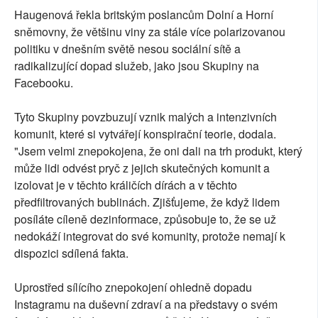
Haugenová řekla britským poslancům Dolní a Horní
sněmovny, že většinu viny za stále více polarizovanou
politiku v dnešním světě nesou sociální sítě a
radikalizující dopad služeb, jako jsou Skupiny na
Facebooku.
Tyto Skupiny povzbuzují vznik malých a intenzivních
komunit, které si vytvářejí konspirační teorie, dodala.
"Jsem velmi znepokojena, že oni dali na trh produkt, který
může lidi odvést pryč z jejich skutečných komunit a
izolovat je v těchto králičích dírách a v těchto
předfiltrovaných bublinách. Zjišťujeme, že když lidem
posíláte cíleně dezinformace, způsobuje to, že se už
nedokáží integrovat do své komunity, protože nemají k
dispozici sdílená fakta.
Uprostřed sílícího znepokojení ohledně dopadu
Instagramu na duševní zdraví a na představy o svém