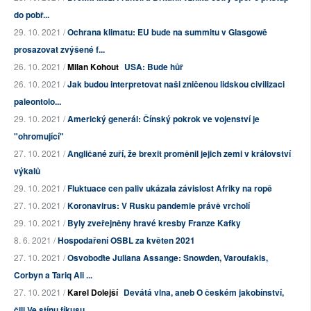
do pobř...
29. 10. 2021 /
Ochrana klimatu: EU bude na summitu v Glasgowě
prosazovat zvýšené f...
26. 10. 2021 /
Milan Kohout
USA: Bude hůř
26. 10. 2021 /
Jak budou interpretovat naši zničenou lidskou civilizaci
paleontolo...
29. 10. 2021 /
Americký generál: Čínský pokrok ve vojenství je
"ohromující"
27. 10. 2021 /
Angličané zuří, že brexit proměnil jejich zemi v království
výkalů
29. 10. 2021 /
Fluktuace cen paliv ukázala závislost Afriky na ropě
27. 10. 2021 /
Koronavirus: V Rusku pandemie právě vrcholí
29. 10. 2021 /
Byly zveřejněny hravé kresby Franze Kafky
8. 6. 2021 /
Hospodaření OSBL za květen 2021
27. 10. 2021 /
Osvoboďte Juliana Assange: Snowden, Varoufakis,
Corbyn a Tariq Ali ...
27. 10. 2021 /
Karel Dolejší
Devátá vlna, aneb O českém jakobínství,
čili Ve stínu fíkusu