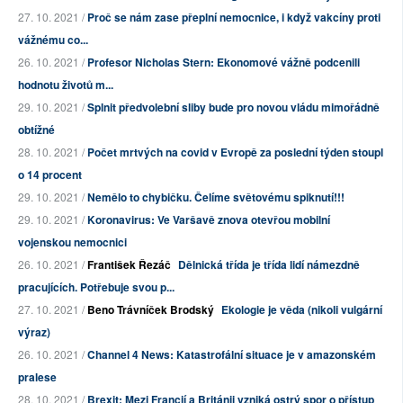
27. 10. 2021 /
Proč se nám zase přeplní nemocnice, i když vakcíny proti
vážnému co...
26. 10. 2021 /
Profesor Nicholas Stern: Ekonomové vážně podcenili
hodnotu životů m...
29. 10. 2021 /
Splnit předvolební sliby bude pro novou vládu mimořádně
obtížné
28. 10. 2021 /
Počet mrtvých na covid v Evropě za poslední týden stoupl
o 14 procent
29. 10. 2021 /
Nemělo to chybičku. Čelíme světovému spiknutí!!!
29. 10. 2021 /
Koronavirus: Ve Varšavě znova otevřou mobilní
vojenskou nemocnici
26. 10. 2021 /
František Řezáč
Dělnická třída je třída lidí námezdně
pracujících. Potřebuje svou p...
27. 10. 2021 /
Beno Trávníček Brodský
Ekologie je věda (nikoli vulgární
výraz)
26. 10. 2021 /
Channel 4 News: Katastrofální situace je v amazonském
pralese
28. 10. 2021 /
Brexit: Mezi Francií a Británii vzniká ostrý spor o přístup