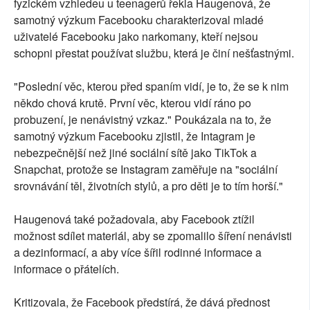
fyzickém vzhledeu u teenagerů řekla Haugenová, že
samotný výzkum Facebooku charakterizoval mladé
uživatelé Facebooku jako narkomany, kteří nejsou
schopni přestat používat službu, která je činí nešťastnými.
"Poslední věc, kterou před spaním vidí, je to, že se k nim
někdo chová krutě. První věc, kterou vidí ráno po
probuzení, je nenávistný vzkaz." Poukázala na to, že
samotný výzkum Facebooku zjistil, že Intagram je
nebezpečnější než jiné sociální sítě jako TikTok a
Snapchat, protože se Instagram zaměřuje na "sociální
srovnávání těl, životních stylů, a pro děti je to tím horší."
Haugenová také požadovala, aby Facebook ztížil
možnost sdílet materiál, aby se zpomalilo šíření nenávisti
a dezinformací, a aby více šířil rodinné informace a
informace o přátelích.
Kritizovala, že Facebook předstírá, že dává přednost