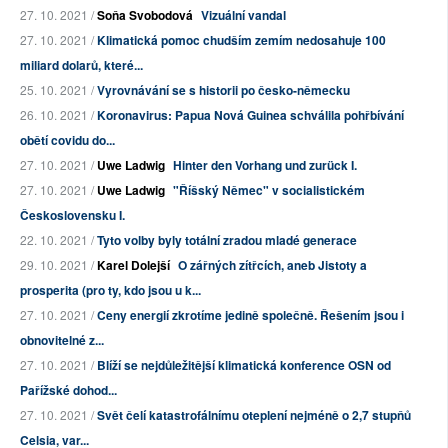
27. 10. 2021 /
Soňa Svobodová
Vizuální vandal
27. 10. 2021 /
Klimatická pomoc chudším zemím nedosahuje 100
miliard dolarů, které...
25. 10. 2021 /
Vyrovnávání se s historii po česko-německu
26. 10. 2021 /
Koronavirus: Papua Nová Guinea schválila pohřbívání
obětí covidu do...
27. 10. 2021 /
Uwe Ladwig
Hinter den Vorhang und zurück I.
27. 10. 2021 /
Uwe Ladwig
"Říšský Němec" v socialistickém
Československu I.
22. 10. 2021 /
Tyto volby byly totální zradou mladé generace
29. 10. 2021 /
Karel Dolejší
O zářných zítřcích, aneb Jistoty a
prosperita (pro ty, kdo jsou u k...
27. 10. 2021 /
Ceny energií zkrotíme jedině společně. Řešením jsou i
obnovitelné z...
27. 10. 2021 /
Blíží se nejdůležitější klimatická konference OSN od
Pařížské dohod...
27. 10. 2021 /
Svět čelí katastrofálnímu oteplení nejméně o 2,7 stupňů
Celsia, var...