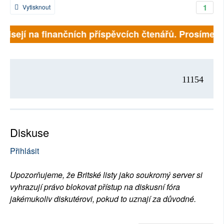
1
Vytisknout
ávisejí na finančních příspěvcích čtenářů. Prosíme, př
11154
Diskuse
Přihlásit
Upozorňujeme, že Britské listy jako soukromý server si
vyhrazují právo blokovat přístup na diskusní fóra
jakémukoliv diskutérovi, pokud to uznají za důvodné.