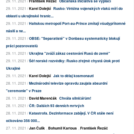
29. 11. 2021 /
František Řezáč
Občanská iniciativa se vyplácí
29. 11. 2021 /
Karel Dolejší
Rusko: Většina vojenských vlaků míří do
oblasti u ukrajinské hranic...
29. 11. 2021 /
Haitskou metropolí Port-au-Prince zmítají všudypřítomné
násilí a ne...
29. 11. 2021 /
OBSE: "Separatisté" v Donbasu systematicky blokují
práci pozorovatelů
29. 11. 2021 /
Ukrajina "zváží zákaz cestování Rusů do země"
29. 11. 2021 /
Šéf norské rozvědky: Rusko zřejmě chystá útok proti
Ukrajině
29. 11. 2021 /
Karel Dolejší
Jak to dělaj kosmonauti
28. 11. 2021 /
Mezinárodní televize opravdu zaujala absurdní
"ceremonie" v Praze
28. 11. 2021 /
David Marenčák
Chvála silničářům!
28. 11. 2021 /
ČR: Dalších 93 denních mrtvých
28. 11. 2021 /
Katastrofa. Dezinformace zabíjejí. V ČR stále není
očkováno 356 000...
27. 11. 2021 /
Jan Čulík
,
Bohumil Kartous
,
František Řezáč