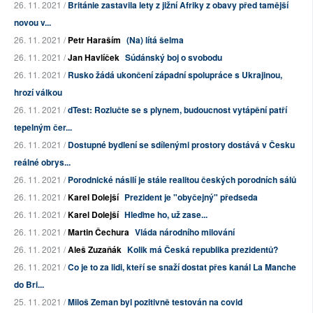
26. 11. 2021 /
Británie zastavila lety z jižní Afriky z obavy před tamější
novou v...
26. 11. 2021 /
Petr Haraším
(Na) lítá šelma
26. 11. 2021 /
Jan Havlíček
Súdánský boj o svobodu
26. 11. 2021 /
Rusko žádá ukončení západní spolupráce s Ukrajinou,
hrozí válkou
26. 11. 2021 /
dTest: Rozlučte se s plynem, budoucnost vytápění patří
tepelným čer...
26. 11. 2021 /
Dostupné bydlení se sdílenými prostory dostává v Česku
reálné obrys...
26. 11. 2021 /
Porodnické násilí je stále realitou českých porodních sálů
26. 11. 2021 /
Karel Dolejší
Prezident je "obyčejný" předseda
26. 11. 2021 /
Karel Dolejší
Hleďme ho, už zase...
26. 11. 2021 /
Martin Čechura
Vláda národního milování
26. 11. 2021 /
Aleš Zuzaňák
Kolik má Česká republika prezidentů?
26. 11. 2021 /
Co je to za lidi, kteří se snaží dostat přes kanál La Manche
do Bri...
25. 11. 2021 /
Miloš Zeman byl pozitivně testován na covid