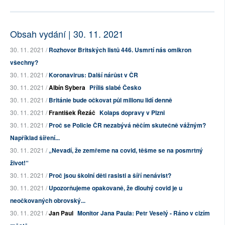
Obsah vydání | 30. 11. 2021
30. 11. 2021 /
Rozhovor Britských listů 446. Usmrtí nás omikron
všechny?
30. 11. 2021 /
Koronavirus: Další nárůst v ČR
30. 11. 2021 /
Albín Sybera
Příliš slabé Česko
30. 11. 2021 /
Británie bude očkovat půl milionu lidí denně
30. 11. 2021 /
František Řezáč
Kolaps dopravy v Plzni
30. 11. 2021 /
Proč se Policie ČR nezabývá něčím skutečně vážným?
Například šíření...
30. 11. 2021 /
„Nevadí, že zemřeme na covid, těšme se na posmrtný
život!“
30. 11. 2021 /
Proč jsou školní děti rasisti a šíří nenávist?
30. 11. 2021 /
Upozorňujeme opakovaně, že dlouhý covid je u
neočkovaných obrovský...
30. 11. 2021 /
Jan Paul
Monitor Jana Paula: Petr Veselý - Ráno v cizím