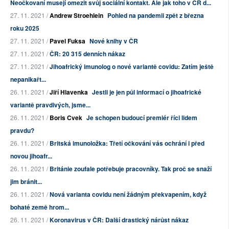
Neočkovaní musejí omezit svůj sociální kontakt. Ale jak toho v ČR d...
27. 11. 2021 /
Andrew Stroehlein
Pohled na pandemii zpět z března
roku 2025
27. 11. 2021 /
Pavel Fuksa
Nové knihy v ČR
27. 11. 2021 /
ČR: 20 315 denních nákaz
27. 11. 2021 /
Jihoafrický imunolog o nové variantě covidu: Zatím ještě
nepanikařt...
26. 11. 2021 /
Jiří Hlavenka
Jestli je jen půl informací o jihoafrické
variantě pravdivých, jsme...
26. 11. 2021 /
Boris Cvek
Je schopen budoucí premiér říci lidem
pravdu?
26. 11. 2021 /
Britská imunoložka: Třetí očkování vás ochrání i před
novou jihoafr...
26. 11. 2021 /
Británie zoufale potřebuje pracovníky. Tak proč se snaží
jim bránit...
26. 11. 2021 /
Nová varianta covidu není žádným překvapením, když
bohaté země hrom...
26. 11. 2021 /
Koronavirus v ČR: Další drastický nárůst nákaz