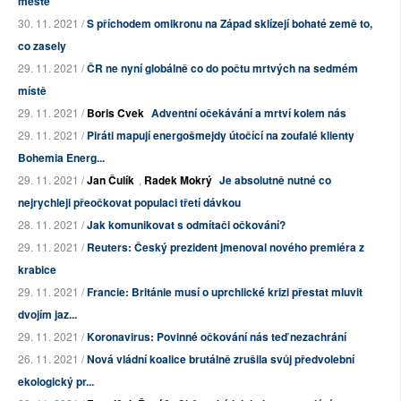
městě
30. 11. 2021 /
S příchodem omikronu na Západ sklízejí bohaté země to,
co zasely
29. 11. 2021 /
ČR ne nyní globálně co do počtu mrtvých na sedmém
místě
29. 11. 2021 /
Boris Cvek
Adventní očekávání a mrtví kolem nás
29. 11. 2021 /
Piráti mapují energošmejdy útočící na zoufalé klienty
Bohemia Energ...
29. 11. 2021 /
Jan Čulík
,
Radek Mokrý
Je absolutně nutné co
nejrychleji přeočkovat populaci třetí dávkou
28. 11. 2021 /
Jak komunikovat s odmítači očkování?
29. 11. 2021 /
Reuters: Český prezident jmenoval nového premiéra z
krabice
29. 11. 2021 /
Francie: Británie musí o uprchlické krizi přestat mluvit
dvojím jaz...
29. 11. 2021 /
Koronavirus: Povinné očkování nás teď nezachrání
26. 11. 2021 /
Nová vládní koalice brutálně zrušila svůj předvolební
ekologický pr...