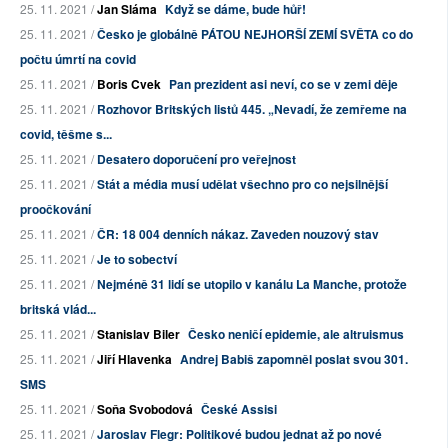
25. 11. 2021 /
Jan Sláma
Když se dáme, bude hůř!
25. 11. 2021 /
Česko je globálně PÁTOU NEJHORŠÍ ZEMÍ SVĚTA co do
počtu úmrtí na covid
25. 11. 2021 /
Boris Cvek
Pan prezident asi neví, co se v zemi děje
25. 11. 2021 /
Rozhovor Britských listů 445. „Nevadí, že zemřeme na
covid, těšme s...
25. 11. 2021 /
Desatero doporučení pro veřejnost
25. 11. 2021 /
Stát a média musí udělat všechno pro co nejsilnější
proočkování
25. 11. 2021 /
ČR: 18 004 denních nákaz. Zaveden nouzový stav
25. 11. 2021 /
Je to sobectví
25. 11. 2021 /
Nejméně 31 lidí se utopilo v kanálu La Manche, protože
britská vlád...
25. 11. 2021 /
Stanislav Biler
Česko neničí epidemie, ale altruismus
25. 11. 2021 /
Jiří Hlavenka
Andrej Babiš zapomněl poslat svou 301.
SMS
25. 11. 2021 /
Soňa Svobodová
České Assisi
25. 11. 2021 /
Jaroslav Flegr: Politikové budou jednat až po nové