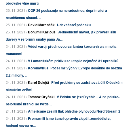
obrovské vlně úmrtí
25. 11. 2021 /
COP 26 poukazuje na neradostnou, deprimující a
neutěšenou situaci. ...
25. 11. 2021 /
David Marenčák
Udavačství počesku
25. 11. 2021 /
Bohumil Kartous
Jednoduchý návod, jak prověřit sílu
důvěry v reformní snahy pana Ja...
24. 11. 2021 /
Vědci varují před novou variantou koronaviru s mnoha
mutacemi
24. 11. 2021 /
V Lamanšském průlivu se utopilo nejméně 31 uprchlíků
24. 11. 2021 /
Koronavirus: Počet mrtvých v Evropě dosáhne do března
2,2 miliony, ...
24. 11. 2021 /
Karel Dolejší
Před problémy se zadrátovat, čili O českém
národním zvířeti
24. 11. 2021 /
Tomasz Oryński
V Polsku se jezdí rychle... A na polsko-
běloruské hranici se tvrdě ...
24. 11. 2021 /
Američané zesílili tlak ohledně plynovodu Nord Stream 2
24. 11. 2021 /
Promarnili jsme šanci opravdu zlepšit zemědělství,
hodnotí novou re...