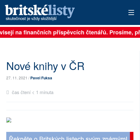
visejí na finančních příspěvcích čtenářů. Prosíme, při
PŘIHLÁSIT
AKTUÁLNÍ VYDÁNÍ
ARCHIV
Nové knihy v ČR
ROZHOVORY
27. 11. 2021 /
Pavel Fuksa
TÉMATA
čas čtení < 1 minuta
NEJČTENĚJŠÍ ZA 7 DNÍ
AUTOŘI
PŘÍSPĚVKY NA PROVOZ