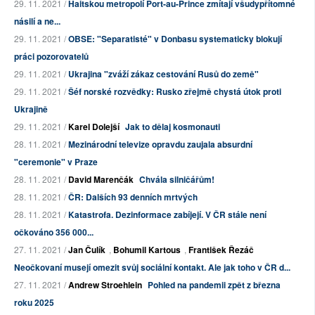
29. 11. 2021 /
Haitskou metropolí Port-au-Prince zmítají všudypřítomné
násilí a ne...
29. 11. 2021 /
OBSE: "Separatisté" v Donbasu systematicky blokují
práci pozorovatelů
29. 11. 2021 /
Ukrajina "zváží zákaz cestování Rusů do země"
29. 11. 2021 /
Šéf norské rozvědky: Rusko zřejmě chystá útok proti
Ukrajině
29. 11. 2021 /
Karel Dolejší
Jak to dělaj kosmonauti
28. 11. 2021 /
Mezinárodní televize opravdu zaujala absurdní
"ceremonie" v Praze
28. 11. 2021 /
David Marenčák
Chvála silničářům!
28. 11. 2021 /
ČR: Dalších 93 denních mrtvých
28. 11. 2021 /
Katastrofa. Dezinformace zabíjejí. V ČR stále není
očkováno 356 000...
27. 11. 2021 /
Jan Čulík
,
Bohumil Kartous
,
František Řezáč
Neočkovaní musejí omezit svůj sociální kontakt. Ale jak toho v ČR d...
27. 11. 2021 /
Andrew Stroehlein
Pohled na pandemii zpět z března
roku 2025