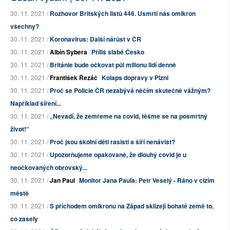
30. 11. 2021 /
Rozhovor Britských listů 446. Usmrtí nás omikron
všechny?
30. 11. 2021 /
Koronavirus: Další nárůst v ČR
30. 11. 2021 /
Albín Sybera
Příliš slabé Česko
30. 11. 2021 /
Británie bude očkovat půl milionu lidí denně
30. 11. 2021 /
František Řezáč
Kolaps dopravy v Plzni
30. 11. 2021 /
Proč se Policie ČR nezabývá něčím skutečně vážným?
Například šíření...
30. 11. 2021 /
„Nevadí, že zemřeme na covid, těšme se na posmrtný
život!“
30. 11. 2021 /
Proč jsou školní děti rasisti a šíří nenávist?
30. 11. 2021 /
Upozorňujeme opakovaně, že dlouhý covid je u
neočkovaných obrovský...
30. 11. 2021 /
Jan Paul
Monitor Jana Paula: Petr Veselý - Ráno v cizím
městě
30. 11. 2021 /
S příchodem omikronu na Západ sklízejí bohaté země to,
co zasely