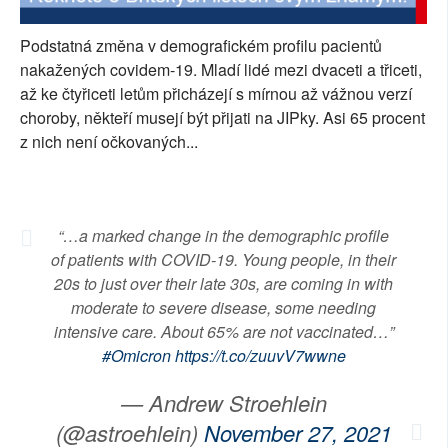
SOCIÁLNÍ SÍTĚ
Podstatná změna v demografickém profilu pacientů
nakažených covidem-19. Mladí lidé mezi dvaceti a třiceti,
RUBRIKY
až ke čtyřiceti letům přicházejí s mírnou až vážnou verzí
choroby, někteří musejí být přijati na JIPky. Asi 65 procent
PLNÁ VERZE STRÁNEK
z nich není očkovaných...
“…a marked change in the demographic profile
of patients with COVID-19. Young people, in their
20s to just over their late 30s, are coming in with
moderate to severe disease, some needing
intensive care. About 65% are not vaccinated…”
#Omicron
https://t.co/zuuvV7wwne
— Andrew Stroehlein
(@astroehlein)
November 27, 2021