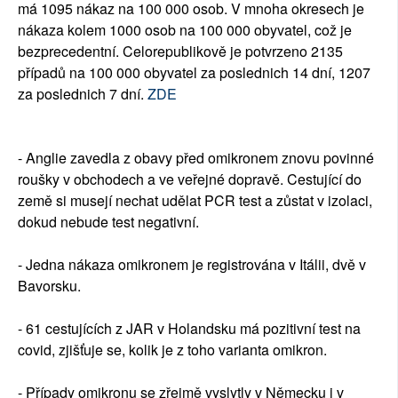
má 1095 nákaz na 100 000 osob. V mnoha okresech je
nákaza kolem 1000 osob na 100 000 obyvatel, což je
bezprecedentní. Celorepublikově je potvrzeno 2135
případů na 100 000 obyvatel za poslednich 14 dní, 1207
za poslednich 7 dní.
ZDE
- Anglie zavedla z obavy před omikronem znovu povinné
roušky v obchodech a ve veřejné dopravě. Cestující do
země si musejí nechat udělat PCR test a zůstat v izolaci,
dokud nebude test negativní.
- Jedna nákaza omikronem je registrována v Itálii, dvě v
Bavorsku.
- 61 cestujících z JAR v Holandsku má pozitivní test na
covid, zjišťuje se, kolik je z toho varianta omikron.
- Případy omikronu se zřejmě vyslytly v Německu i v