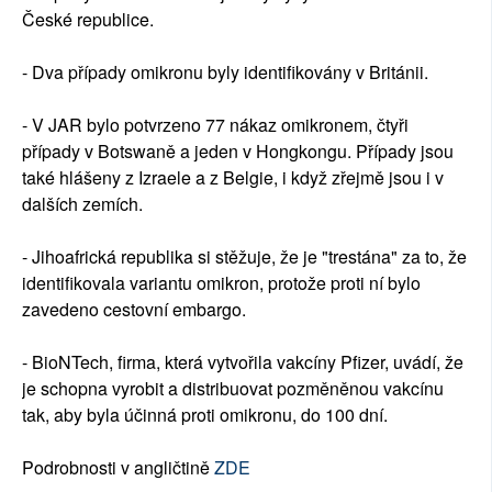
České republice.
- Dva případy omikronu byly identifikovány v Británii.
- V JAR bylo potvrzeno 77 nákaz omikronem, čtyři
případy v Botswaně a jeden v Hongkongu. Případy jsou
také hlášeny z Izraele a z Belgie, i když zřejmě jsou i v
dalších zemích.
- Jihoafrická republika si stěžuje, že je "trestána" za to, že
identifikovala variantu omikron, protože proti ní bylo
zavedeno cestovní embargo.
- BioNTech, firma, která vytvořila vakcíny Pfizer, uvádí, že
je schopna vyrobit a distribuovat pozměněnou vakcínu
tak, aby byla účinná proti omikronu, do 100 dní.
Podrobnosti v angličtině
ZDE