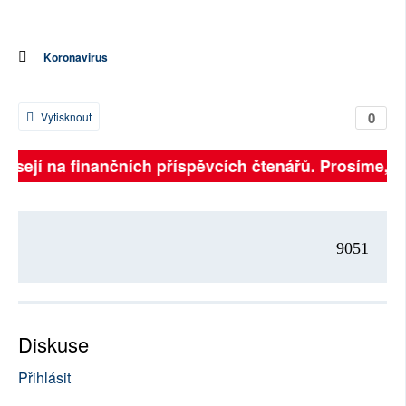
Koronavirus
0
Vytisknout
visejí na finančních příspěvcích čtenářů. Prosíme, při
9051
Diskuse
Přihlásit