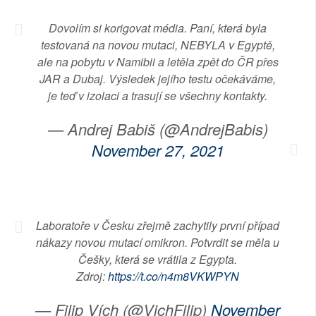
Dovolím si korigovat média. Paní, která byla
testovaná na novou mutaci, NEBYLA v Egyptě,
ale na pobytu v Namibii a letěla zpět do ČR přes
JAR a Dubaj. Výsledek jejího testu očekáváme,
je teď v izolaci a trasují se všechny kontakty.
— Andrej Babiš (@AndrejBabis)
November 27, 2021
Laboratoře v Česku zřejmě zachytily první případ
nákazy novou mutací omikron. Potvrdit se měla u
Češky, která se vrátila z Egypta.
Zdroj:
https://t.co/n4m8VKWPYN
— Filip Vích (@VichFilip)
November