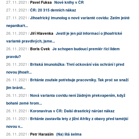
27. 11. 2021 /
Pavel Fuksa
Nové knihy v ČR
27. 11. 2021 /
ČR: 20 315 denních nákaz
27. 11. 2021 /
Jihoafrický imunolog o nové variantě covidu: Zatím ještě
nepanikařt...
26. 11. 2021 /
Jiří Hlavenka
Jestli je jen půl informací o jihoafrické
variantě pravdivých, jsme...
26. 11. 2021 /
Boris Cvek
Je schopen budoucí premiér říci lidem
pravdu?
26. 11. 2021 /
Britská imunoložka: Třetí očkování vás ochrání i před
novou jihoafr...
26. 11. 2021 /
Británie zoufale potřebuje pracovníky. Tak proč se snaží
jim bránit...
26. 11. 2021 /
Nová varianta covidu není žádným překvapením, když
bohaté země hrom...
26. 11. 2021 /
Koronavirus v ČR: Další drastický nárůst nákaz
26. 11. 2021 /
Británie zastavila lety z jižní Afriky z obavy před tamější
novou v...
26. 11. 2021 /
Petr Haraším
(Na) lítá šelma