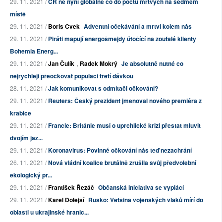
29. 11. 2021 /
ČR ne nyní globálně co do počtu mrtvých na sedmém
místě
29. 11. 2021 /
Boris Cvek
Adventní očekávání a mrtví kolem nás
29. 11. 2021 /
Piráti mapují energošmejdy útočící na zoufalé klienty
Bohemia Energ...
29. 11. 2021 /
Jan Čulík
,
Radek Mokrý
Je absolutně nutné co
nejrychleji přeočkovat populaci třetí dávkou
28. 11. 2021 /
Jak komunikovat s odmítači očkování?
29. 11. 2021 /
Reuters: Český prezident jmenoval nového premiéra z
krabice
29. 11. 2021 /
Francie: Británie musí o uprchlické krizi přestat mluvit
dvojím jaz...
29. 11. 2021 /
Koronavirus: Povinné očkování nás teď nezachrání
26. 11. 2021 /
Nová vládní koalice brutálně zrušila svůj předvolební
ekologický pr...
29. 11. 2021 /
František Řezáč
Občanská iniciativa se vyplácí
29. 11. 2021 /
Karel Dolejší
Rusko: Většina vojenských vlaků míří do
oblasti u ukrajinské hranic...