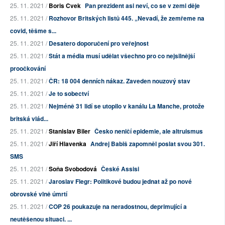
25. 11. 2021 /
Boris Cvek
Pan prezident asi neví, co se v zemi děje
25. 11. 2021 /
Rozhovor Britských listů 445. „Nevadí, že zemřeme na
covid, těšme s...
25. 11. 2021 /
Desatero doporučení pro veřejnost
25. 11. 2021 /
Stát a média musí udělat všechno pro co nejsilnější
proočkování
25. 11. 2021 /
ČR: 18 004 denních nákaz. Zaveden nouzový stav
25. 11. 2021 /
Je to sobectví
25. 11. 2021 /
Nejméně 31 lidí se utopilo v kanálu La Manche, protože
britská vlád...
25. 11. 2021 /
Stanislav Biler
Česko neničí epidemie, ale altruismus
25. 11. 2021 /
Jiří Hlavenka
Andrej Babiš zapomněl poslat svou 301.
SMS
25. 11. 2021 /
Soňa Svobodová
České Assisi
25. 11. 2021 /
Jaroslav Flegr: Politikové budou jednat až po nové
obrovské vlně úmrtí
25. 11. 2021 /
COP 26 poukazuje na neradostnou, deprimující a
neutěšenou situaci. ...