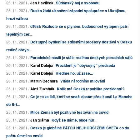
26. 11. 2021 /
Jan Havlíček
Súdánský boj o svobodu
26. 11. 2021 /
Rusko žádá ukončení západní spolupráce s Ukrajinou,
hrozí válkou
26. 11. 2021 /
dTest: Rozlučte se s plynem, budoucnost vytápění patří
tepelným čer...
26. 11. 2021 /
Dostupné bydlení se sdílenými prostory dostává v Česku
reálné obrys...
26. 11. 2021 /
Porodnické násilí je stále realitou českých porodních sálů
26. 11. 2021 /
Karel Dolejší
Prezident je "obyčejný" předseda
26. 11. 2021 /
Karel Dolejší
Hleďme ho, už zase...
26. 11. 2021 /
Martin Čechura
Vláda národního milování
26. 11. 2021 /
Aleš Zuzaňák
Kolik má Česká republika prezidentů?
26. 11. 2021 /
Co je to za lidi, kteří se snaží dostat přes kanál La Manche
do Bri...
25. 11. 2021 /
Miloš Zeman byl pozitivně testován na covid
25. 11. 2021 /
Jan Sláma
Když se dáme, bude hůř!
25. 11. 2021 /
Česko je globálně PÁTOU NEJHORŠÍ ZEMÍ SVĚTA co do
počtu úmrtí na covid