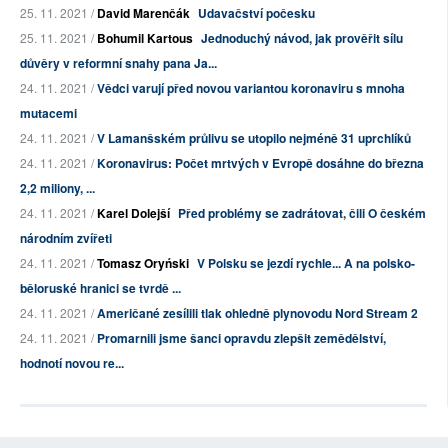
25. 11. 2021 /
David Marenčák
Udavačství počesku
25. 11. 2021 /
Bohumil Kartous
Jednoduchý návod, jak prověřit sílu
důvěry v reformní snahy pana Ja...
24. 11. 2021 /
Vědci varují před novou variantou koronaviru s mnoha
mutacemi
24. 11. 2021 /
V Lamanšském průlivu se utopilo nejméně 31 uprchlíků
24. 11. 2021 /
Koronavirus: Počet mrtvých v Evropě dosáhne do března
2,2 miliony, ...
24. 11. 2021 /
Karel Dolejší
Před problémy se zadrátovat, čili O českém
národním zvířeti
24. 11. 2021 /
Tomasz Oryński
V Polsku se jezdí rychle... A na polsko-
běloruské hranici se tvrdě ...
24. 11. 2021 /
Američané zesílili tlak ohledně plynovodu Nord Stream 2
24. 11. 2021 /
Promarnili jsme šanci opravdu zlepšit zemědělství,
hodnotí novou re...