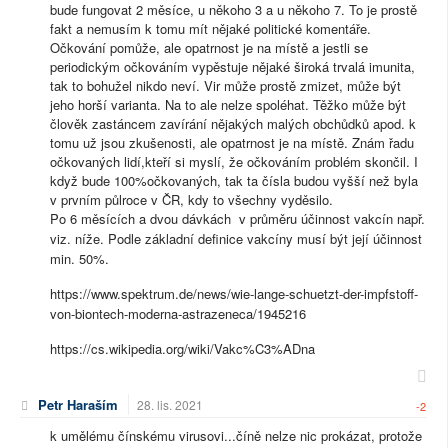
bude fungovat 2 měsíce, u někoho 3 a u někoho 7. To je prostě
fakt a nemusím k tomu mít nějaké politické komentáře.
Očkování pomůže, ale opatrnost je na místě a jestli se
periodickým očkováním vypěstuje nějaké široká trvalá imunita,
tak to bohužel nikdo neví. Vir může prostě zmizet, může být
jeho horší varianta. Na to ale nelze spoléhat. Těžko může být
člověk zastáncem zavírání nějakých malých obchůdků apod. k
tomu už jsou zkušenosti, ale opatrnost je na místě. Znám řadu
očkovaných lidí,kteří si myslí, že očkováním problém skončil. I
když bude 100%očkovaných, tak ta čísla budou vyšší než byla
v prvním půlroce v ČR, kdy to všechny vyděsilo.
Po 6 měsících a dvou dávkách v průměru účinnost vakcín např.
viz. níže. Podle základní definice vakcíny musí být její účinnost
min. 50%.
https://www.spektrum.de/news/wie-lange-schuetzt-der-impfstoff-
von-biontech-moderna-astrazeneca/1945216
https://cs.wikipedia.org/wiki/Vakc%C3%ADna
Petr Haraším
28. lis. 2021
-2
k umělému čínskému virusovi...číně nelze nic prokázat, protože