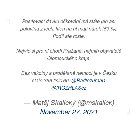
Posilovací dávku očkování má stále jen asi
polovina z těch, kterí na ni mají nárok (53 %).
Podíl ale roste.
Nejvíc si pro ni chodí Pražané, nejmíň obyvatelé
Olomouckého kraje.
Bez vakcíny a prodělané nemoci je v Česku
stále 356 tisíc 60+
@Radiozurnal1
@iROZHLAScz
— Matěj Skalický (@mskalick)
November 27, 2021