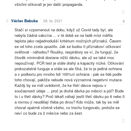
všichni očkovali je jen další propaganda.
Václav Babuka
28. lis. 2021
0
Stačí si vzpomenout na dobu, když už Covid tady byl, ale
nebyla žádná vakcína ... v té době se na řadě míst měřila
teplota jako nejjednodušší kritérium možných příznaků. Časem
se od toho zcela upustilo. Jak se budou ti příznakoví očkovaní
ověřovat - náhodou? Roušky, respirátory se ví, že fungují, že
člověk minimálně dostane nižší dávku, ale už se také moc
nepoužívají. PCR test je stále drahý a kapacity nízké. Očkování
prokozatelně funguje a stále se ale říká, že to je jediná ochrana
a v podtextu pro mnoho lidí 100%ní ochrana - pak se lidé podle
toho chovají, pakliže nebude nová významná negativní mutace.
Každý by se měl uvědomit, že ke třetí dávce nejsou v
současnosti údaje ... proč je druhá dávka po měsíci a půl? Bude
to i u třetí dávky? Proč lékaři váhají jestli třetí dávku po 6 nebo 5
a rovnou jí neudělají třeba po dvou? Kdo může, tak by se měl
chovat opatrně včetně všeho, co trochu fungovalo, protože se
neví co bude za 2 měsíce nebo za šest.