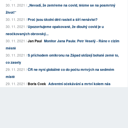
30. 11. 2021 /
„Nevadí, že zemřeme na covid, těšme se na posmrtný
život!“
30. 11. 2021 /
Proč jsou školní děti rasisti a šíří nenávist?
30. 11. 2021 /
Upozorňujeme opakovaně, že dlouhý covid je u
neočkovaných obrovský...
30. 11. 2021 /
Jan Paul
Monitor Jana Paula: Petr Veselý - Ráno v cizím
městě
30. 11. 2021 /
S příchodem omikronu na Západ sklízejí bohaté země to,
co zasely
29. 11. 2021 /
ČR ne nyní globálně co do počtu mrtvých na sedmém
místě
29. 11. 2021 /
Boris Cvek
Adventní očekávání a mrtví kolem nás
29. 11. 2021 /
Piráti mapují energošmejdy útočící na zoufalé klienty
Bohemia Energ...
29. 11. 2021 /
Jan Čulík
,
Radek Mokrý
Je absolutně nutné co
nejrychleji přeočkovat populaci třetí dávkou
28. 11. 2021 /
Jak komunikovat s odmítači očkování?
29. 11. 2021 /
Reuters: Český prezident jmenoval nového premiéra z