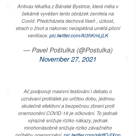
Antivax lékařka z Bánské Bystrice, která měla v
čekárně vyvěšen tento obrázek zemřela na
Covid. Předcházela dechová tíseň , úzkost,
strach o život a nakonec neúspěšná umělá plicní
ventilace.
pic.twitter.com/Al3hKmLjLK
— Pavel Poštulka (@Postulka)
November 27, 2021
Ač podporuji masivní testování i debatu o
uznávaní protilátek po určitou dobu, jedinou
skutečně efektivní a bezpečnou zbraní proti
onemocnění COVID-19 je očkování. To jednak
výrazně snižuje riziko nákazy, jednak
mnohonásobně snižuje riziko závažného
průběhu onemocnění.
pic.twitter.com/s8dfOJlXpn