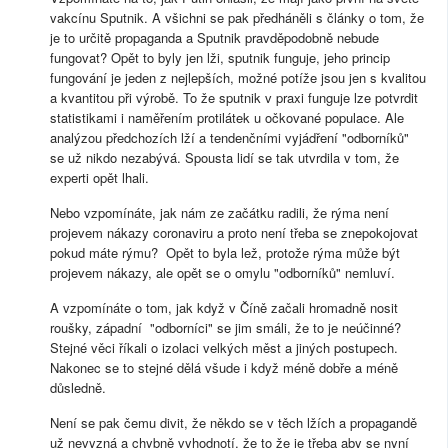
vakcínu Sputnik. A všichni se pak předháněli s články o tom, že
je to určitě propaganda a Sputnik pravděpodobně nebude
fungovat? Opět to byly jen lži, sputnik funguje, jeho princip
fungování je jeden z nejlepších, možné potíže jsou jen s kvalitou
a kvantitou při výrobě. To že sputnik v praxi funguje lze potvrdit
statistikami i naměřením protilátek u očkované populace. Ale
analýzou předchozích lží a tendenčními vyjádření "odborníků"
se už nikdo nezabývá. Spousta lidí se tak utvrdila v tom, že
experti opět lhali.
Nebo vzpomínáte, jak nám ze začátku radili, že rýma není
projevem nákazy coronaviru a proto není třeba se znepokojovat
pokud máte rýmu? Opět to byla lež, protože rýma může být
projevem nákazy, ale opět se o omylu "odborníků" nemluví.
A vzpomínáte o tom, jak když v Číně začali hromadně nosit
roušky, západní "odborníci" se jim smáli, že to je neúčinné?
Stejné věci říkali o izolaci velkých měst a jiných postupech.
Nakonec se to stejné dělá všude i když méně dobře a méně
důsledně.
Není se pak čemu divit, že někdo se v těch lžích a propagandě
už nevyzná a chybně vyhodnotí, že to že je třeba aby se nyní