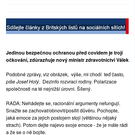
SOCIÁLNÍ SÍTĚ
RUBRIKY
PLNÁ VERZE STRÁNEK
Jedinou bezpečnou ochranou před covidem je trojí
očkování, zdůrazňuje nový ministr zdravotnictví Válek
Podobné zprávy, viz obrázek, výše, mi chodí teď často
,
píše Josef Holý.
Dezinfo rozvrací rodiny. Polarizace
společnosti na té nejnižší úrovni. Šílený.
RADA: Nehádejte se, racionální argumenty nefungují.
Snažte se zachovat/obnovit/posílit důvěru. Pochopte,
jaká emoce za jejich postojem stojí (většinou nějaký
strach). Potom dejte najevo svoje emoce - že je máte rádi
a že se o ně bojíte.