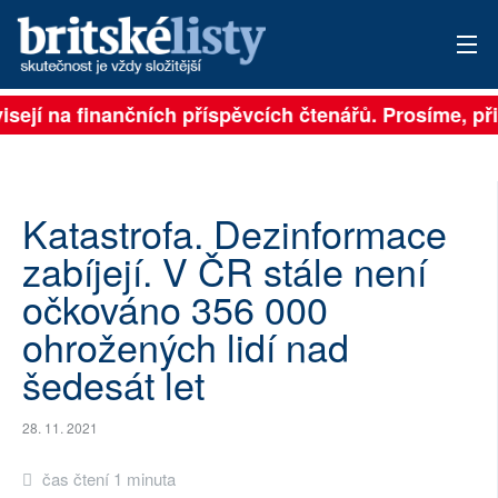
isejí na finančních příspěvcích čtenářů. Prosíme, přis
PŘIHLÁSIT
AKTUÁLNÍ VYDÁNÍ
ARCHIV
Katastrofa. Dezinformace
zabíjejí. V ČR stále není
ROZHOVORY
očkováno 356 000
TÉMATA
ohrožených lidí nad
šedesát let
NEJČTENĚJŠÍ ZA 7 DNÍ
AUTOŘI
28. 11. 2021
PŘÍSPĚVKY NA PROVOZ
čas čtení 1 minuta