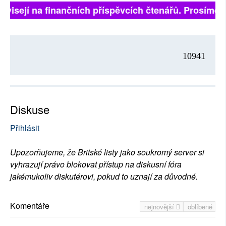
ávisejí na finančních příspěvcích čtenářů. Prosíme, př
10941
Diskuse
Přihlásit
Upozorňujeme, že Britské listy jako soukromý server si
vyhrazují právo blokovat přístup na diskusní fóra
jakémukoliv diskutérovi, pokud to uznají za důvodné.
Komentáře
nejnovější
oblíbené