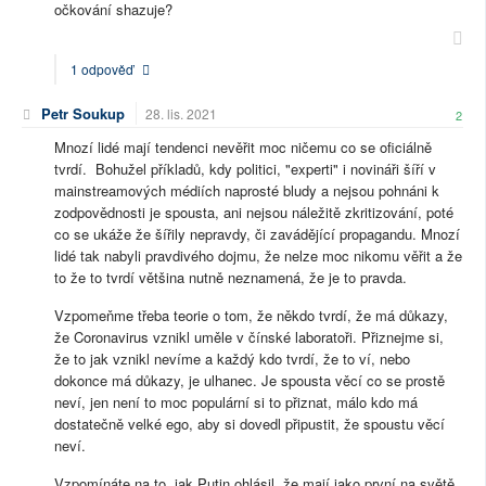
očkování shazuje?
1 odpověď
Petr Soukup
28. lis. 2021
2
Mnozí lidé mají tendenci nevěřit moc ničemu co se oficiálně
tvrdí. Bohužel příkladů, kdy politici, "experti" i novináři šíří v
mainstreamových médiích naprosté bludy a nejsou pohnáni k
zodpovědnosti je spousta, ani nejsou náležitě zkritizování, poté
co se ukáže že šířily nepravdy, či zavádějící propagandu. Mnozí
lidé tak nabyli pravdivého dojmu, že nelze moc nikomu věřit a že
to že to tvrdí většina nutně neznamená, že je to pravda.
Vzpomeňme třeba teorie o tom, že někdo tvrdí, že má důkazy,
že Coronavirus vznikl uměle v čínské laboratoři. Přiznejme si,
že to jak vznikl nevíme a každý kdo tvrdí, že to ví, nebo
dokonce má důkazy, je ulhanec. Je spousta věcí co se prostě
neví, jen není to moc populární si to přiznat, málo kdo má
dostatečně velké ego, aby si dovedl připustit, že spoustu věcí
neví.
Vzpomínáte na to, jak Putin ohlásil, že mají jako první na světě