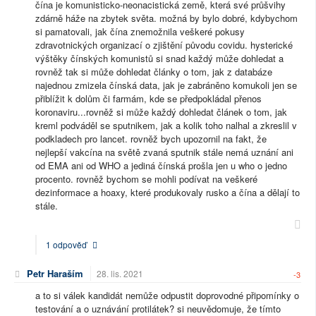
čína je komunisticko-neonacistická země, která své průšvihy
zdárně háže na zbytek světa. možná by bylo dobré, kdybychom
si pamatovali, jak čína znemožnila veškeré pokusy
zdravotnických organizací o zjištění původu covidu. hysterické
výštěky čínských komunistů si snad každý může dohledat a
rovněž tak si může dohledat články o tom, jak z databáze
najednou zmizela čínská data, jak je zabráněno komukoli jen se
přiblížit k dolům či farmám, kde se předpokládal přenos
koronaviru...rovněž si může každý dohledat článek o tom, jak
kreml podváděl se sputnikem, jak a kolik toho nalhal a zkreslil v
podkladech pro lancet. rovněž bych upozornil na fakt, že
nejlepší vakcína na světě zvaná sputnik stále nemá uznání ani
od EMA ani od WHO a jediná čínská prošla jen u who o jedno
procento. rovněž bychom se mohli podívat na veškeré
dezinformace a hoaxy, které produkovaly rusko a čína a dělají to
stále.
1 odpověď
Petr Haraším
28. lis. 2021
-3
a to si válek kandidát nemůže odpustit doprovodné připomínky o
testování a o uznávání protilátek? si neuvědomuje, že tímto