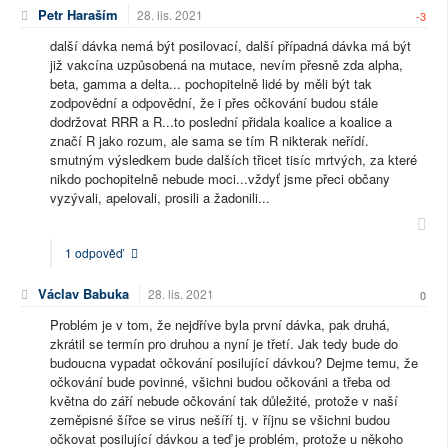
Petr Haraším
28. lis. 2021
-3
další dávka nemá být posilovací, další případná dávka má být
již vakcína uzpůsobená na mutace, nevím přesně zda alpha,
beta, gamma a delta... pochopitelně lidé by měli být tak
zodpovědní a odpovědní, že i přes očkování budou stále
dodržovat RRR a R...to poslední přidala koalice a koalice a
značí R jako rozum, ale sama se tím R nikterak neřídí.
smutným výsledkem bude dalších třicet tisíc mrtvých, za které
nikdo pochopitelně nebude moci...vždyť jsme přeci občany
vyzývali, apelovali, prosili a žadonili...
1 odpověď
Václav Babuka
28. lis. 2021
0
Problém je v tom, že nejdříve byla první dávka, pak druhá,
zkrátil se termín pro druhou a nyní je třetí. Jak tedy bude do
budoucna vypadat očkování posilující dávkou? Dejme temu, že
očkování bude povinné, všichni budou očkováni a třeba od
května do září nebude očkování tak důležité, protože v naší
zeměpisné šířce se virus nešíří tj. v říjnu se všichni budou
očkovat posilující dávkou a teď je problém, protože u někoho