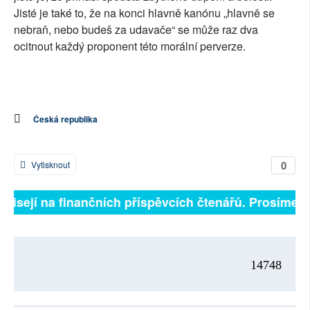
Jisté je také to, že na konci hlavně kanónu „hlavně se
nebraň, nebo budeš za udavače“ se může raz dva
ocitnout každý proponent této morální perverze.
Česká republika
0
Vytisknout
ávisejí na finančních příspěvcích čtenářů. Prosíme, př
14748