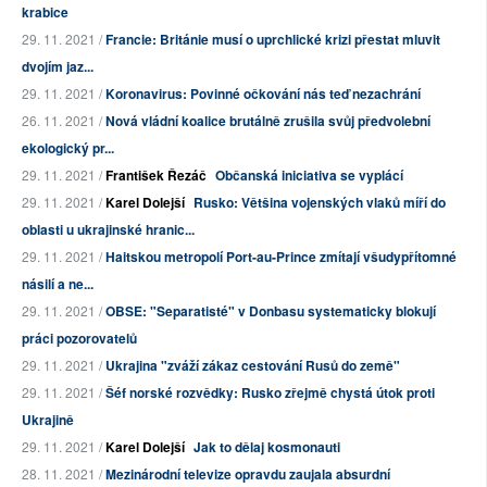
krabice
29. 11. 2021 /
Francie: Británie musí o uprchlické krizi přestat mluvit
dvojím jaz...
29. 11. 2021 /
Koronavirus: Povinné očkování nás teď nezachrání
26. 11. 2021 /
Nová vládní koalice brutálně zrušila svůj předvolební
ekologický pr...
29. 11. 2021 /
František Řezáč
Občanská iniciativa se vyplácí
29. 11. 2021 /
Karel Dolejší
Rusko: Většina vojenských vlaků míří do
oblasti u ukrajinské hranic...
29. 11. 2021 /
Haitskou metropolí Port-au-Prince zmítají všudypřítomné
násilí a ne...
29. 11. 2021 /
OBSE: "Separatisté" v Donbasu systematicky blokují
práci pozorovatelů
29. 11. 2021 /
Ukrajina "zváží zákaz cestování Rusů do země"
29. 11. 2021 /
Šéf norské rozvědky: Rusko zřejmě chystá útok proti
Ukrajině
29. 11. 2021 /
Karel Dolejší
Jak to dělaj kosmonauti
28. 11. 2021 /
Mezinárodní televize opravdu zaujala absurdní