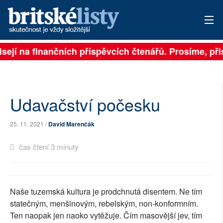
sejí na finančních příspěvcích čtenářů. Prosíme, přis
PŘIHLÁSIT
AKTUÁLNÍ VYDÁNÍ
ARCHIV
Udavačství počesku
ROZHOVORY
25. 11. 2021 /
David Marenčák
TÉMATA
čas čtení 3 minuty
NEJČTENĚJŠÍ ZA 7 DNÍ
AUTOŘI
Naše tuzemská kultura je prodchnutá disentem. Ne tím
statečným, menšinovým, rebelským, non-konformním.
PŘÍSPĚVKY NA PROVOZ
Ten naopak jen naoko vytěžuje. Čím masovější jev, tím