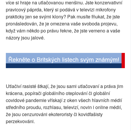
více si hraje na utlačovanou menšinu. Jste konzervativní
SOCIÁLNÍ SÍTĚ
pravicový páprda, který si podává v televizi mikrofony
prakticky jen se svými klony? Pak musíte fňukat, že jste
RUBRIKY
pronásledován, že je omezena vaše svoboda projevu,
když vám někdo po právu řekne, že jste vemeno a vaše
PLNÁ VERZE STRÁNEK
názory jsou jalové.
Utlačiví rasisté štkají, že jsou sami utlačovaní a práva jim
krácena, popírači globálního oteplování či globální
covidové pandemie vřískají z oken všech hlavních médií
středního proudu, rozhlasu, televizí, novin i online médií,
že jsou cenzurováni ekoteroristy či kovidfašisty
perzekvováni.