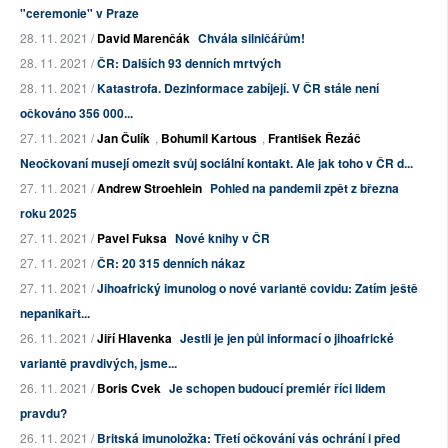
"ceremonie" v Praze
28. 11. 2021 /
David Marenčák
Chvála silničářům!
28. 11. 2021 /
ČR: Dalších 93 denních mrtvých
28. 11. 2021 /
Katastrofa. Dezinformace zabíjejí. V ČR stále není
očkováno 356 000...
27. 11. 2021 /
Jan Čulík
,
Bohumil Kartous
,
František Řezáč
Neočkovaní musejí omezit svůj sociální kontakt. Ale jak toho v ČR d...
27. 11. 2021 /
Andrew Stroehlein
Pohled na pandemii zpět z března
roku 2025
27. 11. 2021 /
Pavel Fuksa
Nové knihy v ČR
27. 11. 2021 /
ČR: 20 315 denních nákaz
27. 11. 2021 /
Jihoafrický imunolog o nové variantě covidu: Zatím ještě
nepanikařt...
26. 11. 2021 /
Jiří Hlavenka
Jestli je jen půl informací o jihoafrické
variantě pravdivých, jsme...
26. 11. 2021 /
Boris Cvek
Je schopen budoucí premiér říci lidem
pravdu?
26. 11. 2021 /
Britská imunoložka: Třetí očkování vás ochrání i před