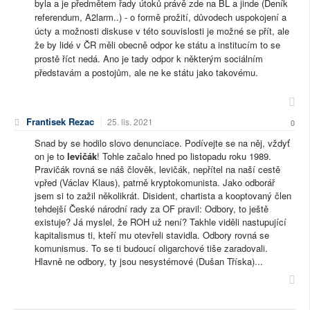
byla a je předmětem řady útoků právě zde na BL a jinde (Deník
referendum, A2larm..) - o formě prožití, důvodech uspokojení a
úcty a možnosti diskuse v této souvislosti je možné se přít, ale
že by lidé v ČR měli obecně odpor ke státu a institucím to se
prostě říct nedá. Ano je tady odpor k některým sociálním
představám a postojům, ale ne ke státu jako takovému.
Frantisek Rezac
25. lis. 2021
0
Snad by se hodilo slovo denunciace. Podívejte se na něj, vždyť
on je to
levičák
! Tohle začalo hned po listopadu roku 1989.
Pravičák rovná se náš člověk, levičák, nepřítel na naší cestě
vpřed (Václav Klaus), patrně kryptokomunista. Jako odborář
jsem si to zažil několikrát. Disident, chartista a kooptovaný člen
tehdejší České národní rady za OF pravil: Odbory, to ještě
existuje? Já myslel, že ROH už není? Takhle viděli nastupující
kapitalismus ti, kteří mu otevřeli stavidla. Odbory rovná se
komunismus. To se ti budoucí oligarchové tiše zaradovali.
Hlavně ne odbory, ty jsou nesystémové (Dušan Tříska)...