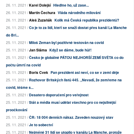
26. 11. 2021 /
Karel Dolejší
Hleďme ho, už zase...
26. 11. 2021 /
Martin Čechura
Vláda národního milování
26. 11. 2021 /
Aleš Zuzaňák
Kolik má Česká republika prezidentů?
26. 11. 2021 /
Co je to za lidi, kteří se snaží dostat přes kanál La Manche
do Bri...
25. 11. 2021 /
Miloš Zeman byl pozitivně testován na covid
25. 11. 2021 /
Jan Sláma
Když se dáme, bude hůř!
25. 11. 2021 /
Česko je globálně PÁTOU NEJHORŠÍ ZEMÍ SVĚTA co do
počtu úmrtí na covid
25. 11. 2021 /
Boris Cvek
Pan prezident asi neví, co se v zemi děje
25. 11. 2021 /
Rozhovor Britských listů 445. „Nevadí, že zemřeme na
covid, těšme s...
25. 11. 2021 /
Desatero doporučení pro veřejnost
25. 11. 2021 /
Stát a média musí udělat všechno pro co nejsilnější
proočkování
25. 11. 2021 /
ČR: 18 004 denních nákaz. Zaveden nouzový stav
25. 11. 2021 /
Je to sobectví
25. 11. 2021 /
Nejméně 31 lidí se utopilo v kanálu La Manche, protože