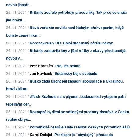
novou jihoafr...
26. 11. 2021 /
Británie zoufale potřebuje pracovníky. Tak proč se snaží
jim bránit...
26. 11. 2021 /
Nová varianta covidu není žádným překvapením, když
bohaté země hrom...
26. 11. 2021 /
Koronavirus v ČR: Další drastický nárůst nákaz
26. 11. 2021 /
Británie zastavila lety z jižní Afriky z obavy před tamější
novou v...
26. 11. 2021 /
Petr Haraším
(Na) lítá šelma
26. 11. 2021 /
Jan Havlíček
Súdánský boj o svobodu
26. 11. 2021 /
Rusko žádá ukončení západní spolupráce s Ukrajinou,
hrozí válkou
26. 11. 2021 /
dTest: Rozlučte se s plynem, budoucnost vytápění patří
tepelným čer...
26. 11. 2021 /
Dostupné bydlení se sdílenými prostory dostává v Česku
reálné obrys...
26. 11. 2021 /
Porodnické násilí je stále realitou českých porodních sálů
26. 11. 2021 /
Karel Dolejší
Prezident je "obyčejný" předseda