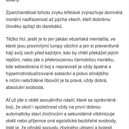
Zparchantělost tohoto zvyku křiklavě zvýrazňuje domnělá
morální nadřazenost až pýcha všech, kteří dobrému
člověku spílají do darebáků.
Těžko říci, jestli je to jen jakási vězeňská mentalita, ve
které jsou provinilými lumpy všichni a jen si preventivně
hájí svůj cech před každým, kdo by chtěl překážet jejich
rejdům, nebo jde o překroucenou černobílou morálku,
kde sebeobrana či boj s nepravostí je vždy špatná a
hyperindividualizované sobectví a právo silnějšího
k ničím nebržděné libovůli je ta pravá, vždy dobrá,
absolutní svoboda.
Ať už jde o oběti sexuálního násilí, které se oprávněně
bojí, že okolí i společnost vždy na první dobrou
automaticky staví zločincům a sekundárně viktimizuje
oběti nebo příjemce oné egoistické bezbřehé svobody,
jisté je, že přináší spoustu zbytného utrpení a bolesti.