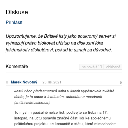
Diskuse
Přihlásit
Upozorňujeme, že Britské listy jako soukromý server si
vyhrazují právo blokovat přístup na diskusní fóra
jakémukoliv diskutérovi, pokud to uznají za důvodné.
Komentáře
nejnovější
oblíbené
Marek Novotný
25. lis. 2021
0
Jestli něco předsametová doba v lidech vypěstovala zvláště
dobře, je to odpor k institucím, autoritám a moudrosti
(antiintelektualismus).
To myslím paušálně nelze říct, podívejte se třeba na 17.
listopad, na úctu opravdu značné části lidí ke společnému
politickému projektu, ke komunitě a státu, která mimochodem