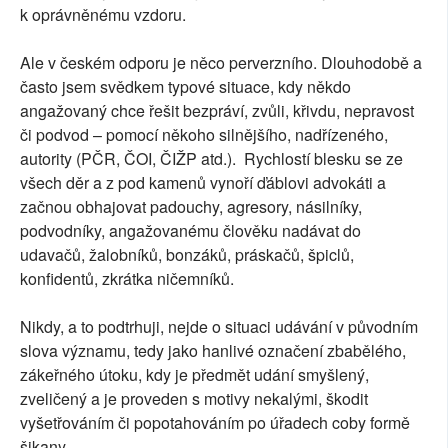
k oprávněnému vzdoru.
Ale v českém odporu je něco perverzního. Dlouhodobě a
často jsem svědkem typové situace, kdy někdo
angažovaný chce řešit bezpráví, zvůli, křivdu, nepravost
či podvod – pomocí někoho silnějšího, nadřízeného,
autority (PČR, ČOI, ČIŽP atd.).
Rychlostí blesku se ze
všech děr a z pod kamenů vynoří ďáblovi advokáti a
začnou obhajovat padouchy, agresory, násilníky,
podvodníky, angažovanému člověku nadávat do
udavačů, žalobníků, bonzáků, práskačů, špiclů,
konfidentů, zkrátka ničemníků.
Nikdy, a to podtrhuji, nejde o situaci udávání v původním
slova významu, tedy jako hanlivé označení zbabělého,
zákeřného útoku, kdy je předmět udání smyšlený,
zveličený a je proveden s motivy nekalými, škodit
vyšetřováním či popotahováním po úřadech coby formě
šikany.