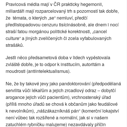
Pravicová média mají v ČR prakticky hegemonii,
miliardáři mají rozparcelovaný trh s pozorností tak dobře,
že témata, o kterých „se“ nemluví, předčí
předlistopadovou cenzuru tisícinásobně, ale dnem i nocí
straší fatou morgánou politické korektnosti, „cancel
culture“ a jiných zveličených či zcela vyfabulovaných
strašáků.
Jestli něco předsametová doba v lidech vypěstovala
zvláště dobře, je to odpor k institucím, autoritám a
moudrosti (antiintelektualismus).
Ne, že by takové jevy jako pandoktorování (předpodělaná
servilita vůči lékařům a jejich zrcadlový odraz – dobytčí
arogance jejich vůči pacientům), vrchnostenský úřad
(příliš mnoho úřadů se chová k občanům jako feudálové
k nevolníkům), „nášzákazníknáš pán“ (komerční lokajství
není vůbec tak rozšířené a normální, jak si v našem
zatuchlém rybníčku malujeme) nezavdávaly příčin