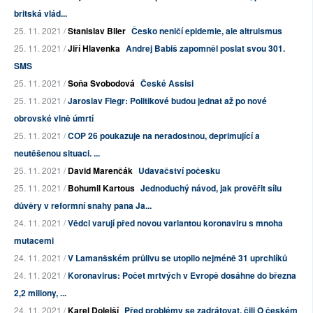
britská vlád...
25. 11. 2021 /
Stanislav Biler
Česko neničí epidemie, ale altruismus
25. 11. 2021 /
Jiří Hlavenka
Andrej Babiš zapomněl poslat svou 301.
SMS
25. 11. 2021 /
Soňa Svobodová
České Assisi
25. 11. 2021 /
Jaroslav Flegr: Politikové budou jednat až po nové
obrovské vlně úmrtí
25. 11. 2021 /
COP 26 poukazuje na neradostnou, deprimující a
neutěšenou situaci. ...
25. 11. 2021 /
David Marenčák
Udavačství počesku
25. 11. 2021 /
Bohumil Kartous
Jednoduchý návod, jak prověřit sílu
důvěry v reformní snahy pana Ja...
24. 11. 2021 /
Vědci varují před novou variantou koronaviru s mnoha
mutacemi
24. 11. 2021 /
V Lamanšském průlivu se utopilo nejméně 31 uprchlíků
24. 11. 2021 /
Koronavirus: Počet mrtvých v Evropě dosáhne do března
2,2 miliony, ...
24. 11. 2021 /
Karel Dolejší
Před problémy se zadrátovat, čili O českém