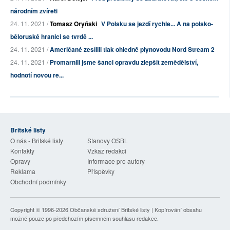
národním zvířeti
24. 11. 2021 /
Tomasz Oryński
V Polsku se jezdí rychle... A na polsko-
běloruské hranici se tvrdě ...
24. 11. 2021 /
Američané zesílili tlak ohledně plynovodu Nord Stream 2
24. 11. 2021 /
Promarnili jsme šanci opravdu zlepšit zemědělství,
hodnotí novou re...
Britské listy
O nás - Britské listy
Stanovy OSBL
Kontakty
Vzkaz redakci
Opravy
Informace pro autory
Reklama
Příspěvky
Obchodní podmínky
Copyright © 1996-2026
Občanské sdružení Britské listy
| Kopírování obsahu
možné pouze po předchozím písemném souhlasu redakce.