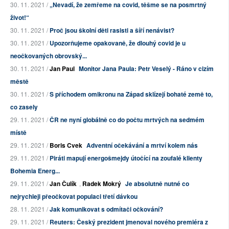
30. 11. 2021 /
„Nevadí, že zemřeme na covid, těšme se na posmrtný
život!“
30. 11. 2021 /
Proč jsou školní děti rasisti a šíří nenávist?
30. 11. 2021 /
Upozorňujeme opakovaně, že dlouhý covid je u
neočkovaných obrovský...
30. 11. 2021 /
Jan Paul
Monitor Jana Paula: Petr Veselý - Ráno v cizím
městě
30. 11. 2021 /
S příchodem omikronu na Západ sklízejí bohaté země to,
co zasely
29. 11. 2021 /
ČR ne nyní globálně co do počtu mrtvých na sedmém
místě
29. 11. 2021 /
Boris Cvek
Adventní očekávání a mrtví kolem nás
29. 11. 2021 /
Piráti mapují energošmejdy útočící na zoufalé klienty
Bohemia Energ...
29. 11. 2021 /
Jan Čulík
,
Radek Mokrý
Je absolutně nutné co
nejrychleji přeočkovat populaci třetí dávkou
28. 11. 2021 /
Jak komunikovat s odmítači očkování?
29. 11. 2021 /
Reuters: Český prezident jmenoval nového premiéra z