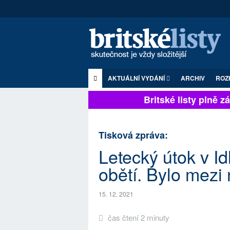
AKTUÁLNÍ VYDÁNÍ
ARCHIV
ROZ
Britské listy plně záv
Tisková zpráva:
Letecký útok v Id
obětí. Bylo mezi 
15. 12. 2021
čas čtení 2 minuty