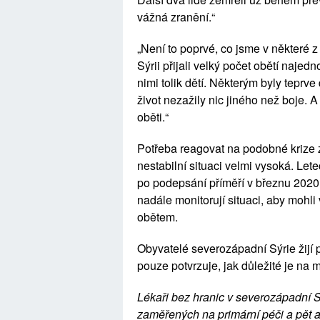
vážná zranění.“
„Není to poprvé, co jsme v některé
Sýrii přijali velký počet obětí najed
nimi tolik dětí. Některým byly teprve 
život nezažily nic jiného než boje. A 
oběti.“
Potřeba reagovat na podobné krize 
nestabilní situaci velmi vysoká. Let
po podepsání příměří v březnu 2020. 
nadále monitorují situaci, aby mohli
obětem.
Obyvatelé severozápadní Sýrie žijí p
pouze potvrzuje, jak důležité je na 
Lékaři bez hranic v severozápadní S
zaměřených na primární péči a pět 