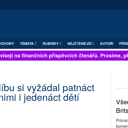
HOVORY
TÉMATA
RUBRIKY
NEJČTENĚJŠÍ
AUTOŘI
PŘÍS
isejí na finančních příspěvcích čtenářů. Prosíme, přis
líbu si vyžádal patnáct
nimi i jedenáct dětí
Všec
Brit
Primár
komerc