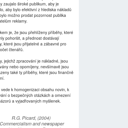
by zaujalo široké publikum, aby je
lo, aby bylo efektivní z hlediska nákladů
bylo možno prodat pozornost publika
telům reklamy.
kem je, že jsou přehlíženy příběhy, které
ly pohoršit, a přednost dostávají
y, které jsou přijatelné a zábavné pro
počet čtenářů.
y, jejichž zpracování je nákladné, jsou
vány nebo opomíjeny, nevšímavě jsou
zeny také ty příběhy, které jsou finančně
ní.
 vede k homogenizaci obsahu novin, k
vání o bezpečných otázkách a omezení
názorů a vyjadřovaných myšlenek.
R.G. Picard, (2004)
“Commercialism and newspaper