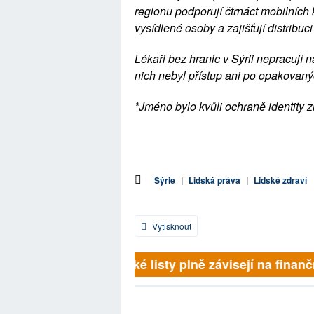
regionu podporují čtrnáct mobilních 
vysídlené osoby a zajišťují distribu
Lékaři bez hranic v Sýrii nepracují
nich nebyl přístup ani po opakova
*Jméno bylo kvůli ochraně identity
Sýrie
|
Lidská práva
|
Lidské zdraví
Vytisknout
Britské listy plně závisejí na finančn