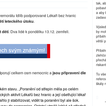
tak, a
pobavi
a aby 
ernorátu Idlíb podporované Lékaři bez hranic
zadava
ětí leteckého útoku
.
Výsled
 dětí
. Dva lidé k pondělku 13.12. zemřeli.
by moh
příběh
větší 
Příběh
zlehčo
přechá
riskant
dporují celkem osm nemocnic a
jsou připraveni dle
To vše
refero
škály 
ickém stavu. „Poranění od střepin měla po celém
kých aktivit Lékařů bez hranic a její ošetřující lékař
lo ji stabilizovat, vidět ta poranění byl ale šok.
vozu do nemocnice. Ostatní utrpěli lehká až středně