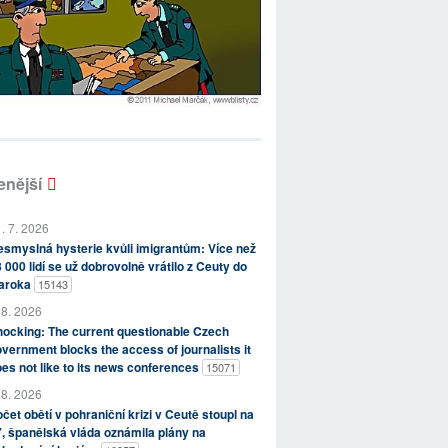
enější
. 7. 2026
smyslná hysterie kvůli imigrantům: Více než
 000 lidí se už dobrovolně vrátilo z Ceuty do
aroka
15143
 8. 2026
ocking: The current questionable Czech
vernment blocks the access of journalists it
es not like to its news conferences
15071
 8. 2026
čet obětí v pohraniční krizi v Ceutě stoupl na
, španělská vláda oznámila plány na