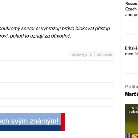
soukromý server si vyhrazují právo blokovat přístup
rovi, pokud to uznají za důvodné.
nejnovější
oblíbené
Polit
Marč