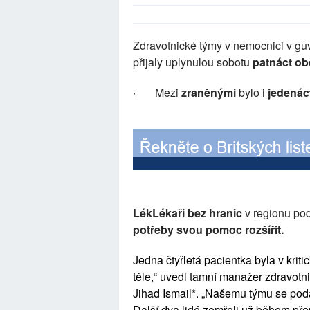
Zdravotnické týmy v nemocnici v guv
přijaly uplynulou sobotu
patnáct ob
·
Mezi
zraněnými
bylo i
jedenáct
LékLékaři bez hranic
v regionu po
potřeby svou pomoc rozšířit.
Jedna čtyřletá pacientka byla v krit
těle,“ uvedl tamní manažer zdravotnic
Jihad Ismail*. „Našemu týmu se podaři
Další dva lidé zemřeli už během pře