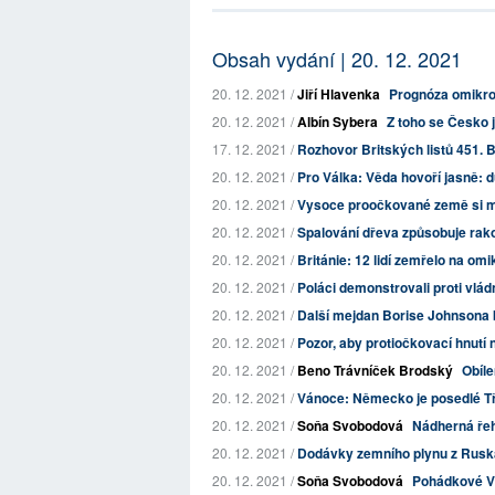
Obsah vydání | 20. 12. 2021
20. 12. 2021 /
Jiří Hlavenka
Prognóza omikr
20. 12. 2021 /
Albín Sybera
Z toho se Česko 
17. 12. 2021 /
Rozhovor Britských listů 451. B
20. 12. 2021 /
Pro Válka: Věda hovoří jasně: d
20. 12. 2021 /
Vysoce proočkované země si mysl
20. 12. 2021 /
Spalování dřeva způsobuje rak
20. 12. 2021 /
Británie: 12 lidí zemřelo na omi
20. 12. 2021 /
Poláci demonstrovali proti vlá
20. 12. 2021 /
Další mejdan Borise Johnsona 
20. 12. 2021 /
Pozor, aby protiočkovací hnutí 
20. 12. 2021 /
Beno Trávníček Brodský
Obíl
20. 12. 2021 /
Vánoce: Německo je posedlé Třem
20. 12. 2021 /
Soňa Svobodová
Nádherná ře
20. 12. 2021 /
Dodávky zemního plynu z Ruska 
20. 12. 2021 /
Soňa Svobodová
Pohádkové 