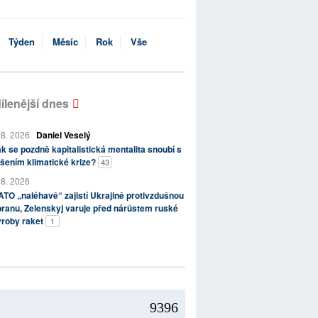
Týden
Měsíc
Rok
Vše
ílenější dnes
 8. 2026
Daniel Veselý
k se pozdně kapitalistická mentalita snoubí s
šením klimatické krize?
43
 8. 2026
TO „naléhavě“ zajistí Ukrajině protivzdušnou
ranu, Zelenskyj varuje před nárůstem ruské
ýroby raket
1
9396