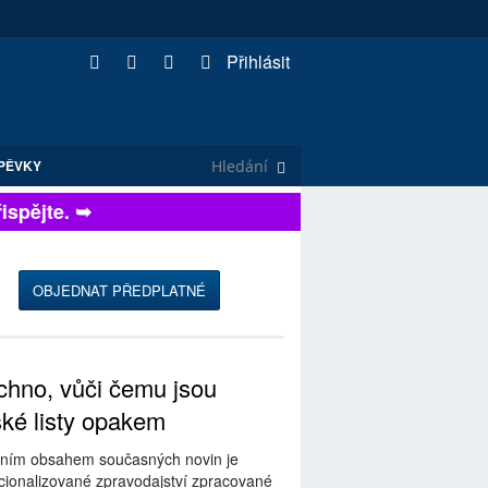
Přihlásit
PĚVKY
pějte. ➥
OBJEDNAT PŘEDPLATNÉ
hno, vůči čemu jsou
ské listy opakem
ním obsahem současných novin je
ionalizované zpravodajství zpracované