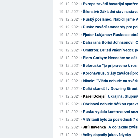
19. 12. 2021 /
Evropa zavádí havarijní opatřen
19. 12. 2021 /
Šílenství: Základní stav nastav
19. 12. 2021 /
Ruský poslanec: Nabídli jsme A
19. 12. 2021 /
Rusko zavádí standardy pro p
19. 12. 2021 /
Fjodor Lukjanov: Rusko se obr
18. 12. 2021 /
Další rána Borisi Johnsonovi: O
18. 12. 2021 /
Omikron: Britští vládní vědci: 
18. 12. 2021 /
Piers Corbyn: Nenechte se očk
18. 12. 2021 /
Bělorusko "je připraveno k rozm
18. 12. 2021 /
Koronavirus: Státy zavádějí pro
18. 12. 2021 /
Idiocie: "Vláda nebude na svátk
18. 12. 2021 /
Další skandál v Downing Street.
17. 12. 2021 /
Karel Dolejší
Ukrajina: Stupňov
17. 12. 2021 /
Obzinová nebude šéfkou zpravod
17. 12. 2021 /
Rusko vydalo kontroverzní sezna
17. 12. 2021 /
V Británii bylo za posledních 7 
17. 12. 2021 /
Jiří Hlavenka
A co takhle zvýš
17. 12. 2021 /
Volby dopadly jako vždycky