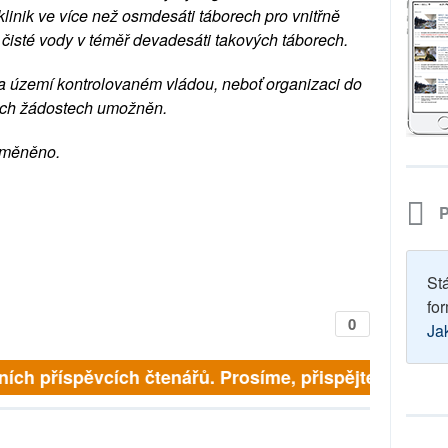
klinik ve více než osmdesáti táborech pro vnitřně
ci čisté vody v téměř devadesáti takových táborech.
 na území kontrolovaném vládou, neboť organizaci do
ných žádostech umožněn.
 změněno.
P
St
for
0
Ja
ích příspěvcích čtenářů. Prosíme, přispějte. ➥