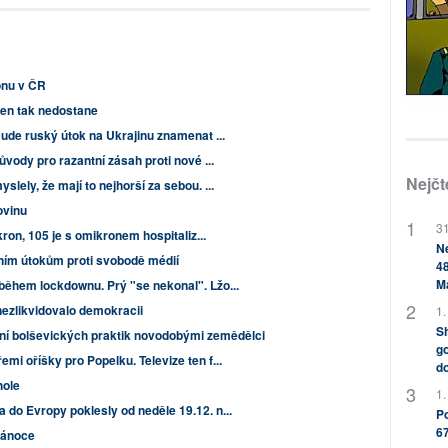
onu v ČR
jen tak nedostane
ude ruský útok na Ukrajinu znamenat ...
ůvody pro razantní zásah proti nové ...
Nejčt
ely, že mají to nejhorší za sebou. ...
ovinu
31
kron, 105 je s omikronem hospitaliz...
Ne
dním útokům proti svobodě médií
48
M
během lockdownu. Prý "se nekonal". Lžo...
nezlikvidovalo demokracii
1.
Sh
ení bolševických praktik novodobými zemědělci
go
i oříšky pro Popelku. Televize ten f...
do
hole
1.
do Evropy poklesly od neděle 19.12. n...
Po
67
Vánoce