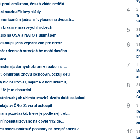
v
í proti omikronu, česká vláda nedělá...
2.
ení mozku Fialovy vlády
Tr
meričanům jednání "výlučně na dvoustr...
S
ohřbívání v masových hrobech
31
átilo na USA a NATO s ultimátem
It
dstoupil jeho vyjednavač pro brexit
31
Pr
počet denních mrtvých by mohl dosáhn...
př
ovat!
1.
ístění jaderných zbraní v reakci na ...
M
ti omikronu znovu lockdown, očkují děti
an
y nic nařizovat, nejsme v komunismu,...
31
 Už je to absurdní
BB
C
ání ruských ultimát otevírá dveře další eskalaci
3.
ajství ČRo, Zavoral ustoupil
Dů
m požadavků, které je podle něj třeb...
tu
dní hospitalizováno na covid 192 dě...
za
it koncesionářské poplatky na dvojnásobek?
31
Iz