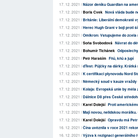
17. 12. 2021 /
Názor deníku Guardian na ameri
17. 12. 2021 /
Boris Cvek
Nová vláda bude n
17. 12. 2021 /
Británie: Liberální demokraté v
17. 12. 2021 /
Herec Hugh Grant v boji proti šíř
17. 12. 2021 /
Omikron: Vstupujeme do zcela 
17. 12. 2021 /
Soňa Svobodová
Návrat do dět
17. 12. 2021 /
Bohumír Tichánek
Odposlechy
17. 12. 2021 /
Petr Haraším
Fňů, kňů a jupí
17. 12. 2021 /
dTest: Půjčky na dárky. Krátká 
17. 12. 2021 /
K certifikaci plynovodu Nord St
17. 12. 2021 /
Německý soud v kauze vraždy 
17. 12. 2021 /
Kolaja: Evropská unie by měla 
17. 12. 2021 /
Dálnice D8 přes České středohoř
17. 12. 2021 /
Karel Dolejší
Proti americkému
17. 12. 2021 /
Mají novou, nelidskou morálku.
17. 12. 2021 /
Karel Dolejší
Opravdu má Petr 
16. 12. 2021 /
Čína uvěznila v roce 2021 reko
16. 12. 2021 /
Výzva k rezignaci generálního 