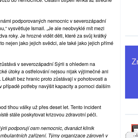
 z námi podporovaných nemocnic v severozápadní
nou,“ vysvětluje Ismail. „Je ale neobvyklé mít mezi
dva roky. Je hrozné vidět děti, které za svůj krátký
to nejen jako jejich svědci, ale také jako jejich přímé
zůstává v severozápadní Sýrii s ohledem na
ecké útoky a ostřelování nejsou nijak výjimečné ani
Lékaři bez hranic proto zůstávají v pohotovosti a
 v případě potřeby navýšit kapacity a pomoci dalším
od tíhou války už přes deset let. Tento incident
místě stále poskytovat krizovou zdravotní péči.
ýrii podporují osm nemocnic, dvanáct klinik
ambulantních zařízení. Týmy organizace zároveň v