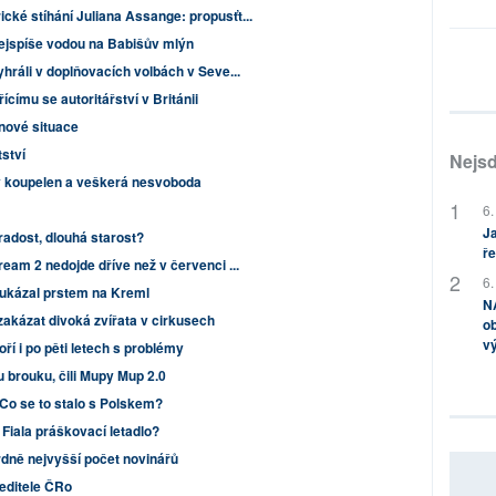
cké stíhání Juliana Assange: propusťt...
ejspíše vodou na Babišův mlýn
yhráli v doplňovacích volbách v Seve...
ícímu se autoritářství v Británii
nové situace
ství
Nejsd
 koupelen a veškerá nesvoboda
6.
Ja
radost, dlouhá starost?
ře
ream 2 nedojde dříve než v červenci ...
6.
ukázal prstem na Kreml
NA
zakázat divoká zvířata v cirkusech
ob
v
í i po pěti letech s problémy
 brouku, čili Mupy Mup 2.0
 Co se to stalo s Polskem?
Fiala práškovací letadlo?
rdně nejvyšší počet novinářů
ředitele ČRo