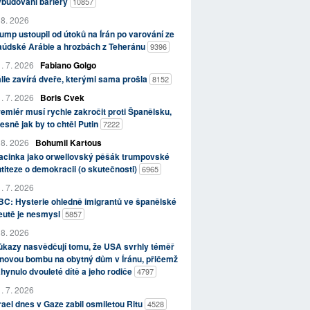
ybudování bariéry
10857
 8. 2026
ump ustoupil od útoků na Írán po varování ze
aúdské Arábie a hrozbách z Teheránu
9396
. 7. 2026
Fabiano Golgo
álie zavírá dveře, kterými sama prošla
8152
. 7. 2026
Boris Cvek
emiér musí rychle zakročit proti Španělsku,
esně jak by to chtěl Putin
7222
 8. 2026
Bohumil Kartous
acinka jako orwellovský pěšák trumpovské
titeze o demokracii (o skutečnosti)
6965
. 7. 2026
C: Hysterie ohledně imigrantů ve španělské
eutě je nesmysl
5857
 8. 2026
kazy nasvědčují tomu, že USA svrhly téměř
novou bombu na obytný dům v Íránu, přičemž
hynulo dvouleté dítě a jeho rodiče
4797
. 7. 2026
rael dnes v Gaze zabil osmiletou Ritu
4528