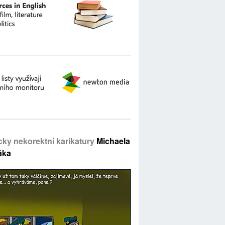
icky nekorektní karikatury
Michaela
áka