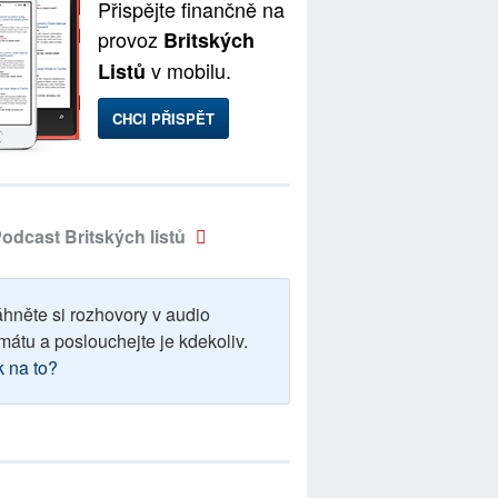
Přispějte finančně na
provoz
Britských
v mobilu.
Listů
CHCI PŘISPĚT
odcast Britských listů
áhněte si rozhovory v audio
mátu a poslouchejte je kdekoliv.
k na to?