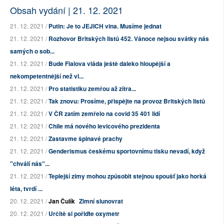
Obsah vydání | 21. 12. 2021
21. 12. 2021 /
Putin: Je to JEJICH vina. Musíme jednat
21. 12. 2021 /
Rozhovor Britských listů 452. Vánoce nejsou svátky nás
samých o sob...
21. 12. 2021 /
Bude Fialova vláda ještě daleko hloupější a
nekompetentnější než vl...
21. 12. 2021 /
Pro statistiku zemřou až zítra...
21. 12. 2021 /
Tak znovu: Prosíme, přispějte na provoz Britských listů
21. 12. 2021 /
V ČR zatím zemřelo na covid 35 401 lidí
21. 12. 2021 /
Chile má nového levicového prezidenta
21. 12. 2021 /
Zastavme špinavé prachy
21. 12. 2021 /
Genderismus českému sportovnímu tisku nevadí, když
"chválí nás"...
21. 12. 2021 /
Teplejší zimy mohou způsobit stejnou spoušť jako horká
léta, tvrdí ...
20. 12. 2021 /
Jan Čulík
Zimní slunovrat
20. 12. 2021 /
Určitě si pořiďte oxymetr