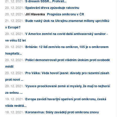
21. 12. 2021 /
S dresem SSSR... Prohráli...
20. 12. 2021 /
Spalování dřeva způsobuje rakovinu
20. 12. 2021 /
Jiří Hlavenka
Prognóza omikronu v ČR
21. 12. 2021 /
Bude ruský útok na Ukrajinu znamenat miliony uprchlíků
v Evropě?
20. 12. 2021 /
V Americe zemřel na covid další antivaxerský senátor -
ve věku 52 let
20. 12. 2021 /
Británie: 12 lidí zemřelo na omikron, 105 je s omikronem
hospitaliz...
20. 12. 2021 /
Poláci demonstrovali proti vládním útokům proti svobodě
médií
20. 12. 2021 /
Pro Válka: Věda hovoří jasně: důvody pro razantní zásah
proti nové ...
20. 12. 2021 /
Vysoce proočkované země si myslely, že mají to nejhorší
za sebou. ...
19. 12. 2021 /
Evropa zavádí havarijní opatření proti omikronu, česká
vláda nedělá...
18. 12. 2021 /
Koronavirus: Státy zavádějí proti omikronu znovu