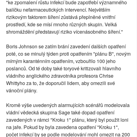
"ke zpomalení růstu infekcí bude zapotřebí významného
balíčku nefarmaceutických intervencí. Největším
rizikovým faktorem šíření zůstává přeplněné vnitřní
prostředí, kde se mísí mnoho různých skupin. Velká
shromáždění představují riziko vícenásobného šíření."
Boris Johnson se zatím brání zavedení dalších opatření
poté, co se minulý týden proti opatřením "plánu B", novým
mírným karanténním opatřením, vzbouřilo 100 jeho
poslanců. Od té doby také toryové kritizovali hlavního
vládního anglického zdravotníka profesora Chrise
Whittyho za to, že doporučil lidem, aby omezili své
vánoční plány.
Kromě výše uvedených alarmujících scénářů modelovala
vládní vědecká skupina Sage také dopad opatření
zavedených v rámci "Kroku 1" plánu, který byl použit loni
na jaře. Pokud by byla zavedena opatření "Kroku 1",
počet infekcí by se podle modelování mohl omezit na 200