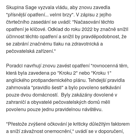
Skupina Sage vyzvala vládu, aby znovu zavedla
"přísnější opatření... velmi brzy". V zápisu z jejího
čtvrtečního zasedání se uvádí: "Načasování těchto
opatření je klíčové. Odklad do roku 2022 by značně snížil
účinnost těchto opatření a snížil by pravděpodobnost, že
se zabrání značnému tlaku na zdravotnická a
pečovatelská zařízení."
Poradci navrhují znovu zavést opatření "rovnocenná těm,
která byla zavedena po "Kroku 2" nebo "Kroku 1"
anglického protipandemického plánu. Tehdejší pravidla
zahrnovala "pravidlo šesti" a bylo povoleno setkávání
pouze dvou domácností. Byly zakázány dovolené v
zahraničí a obyvatelé pečovatelských domů měli
povolenu pouze jednu pravidelnou návštěvu.
"Přestože zvýšené očkování je kriticky důležitým faktorem
a sníží závažnost onemocnění," uvádí se v doporučení,