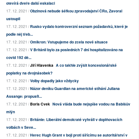
otevírá dveře další eskalaci
17. 12. 2021 /
Obzinová nebude šéfkou zpravodajství ČRo, Zavoral
ustoupil
17. 12. 2021 /
Rusko vydalo kontroverzní seznam požadavků, které je
podle něj třeb...
17. 12. 2021 /
Omikron: Vstupujeme do zcela nové situace
17. 12. 2021 /
V Británii bylo za posledních 7 dní hospitalizováno na
covid 192 dě...
17. 12. 2021 /
Jiří Hlavenka
A co takhle zvýšit koncesionářské
poplatky na dvojnásobek?
17. 12. 2021 /
Volby dopadly jako vždycky
17. 12. 2021 /
Názor deníku Guardian na americké stíhání Juliana
Assange: propusťt...
17. 12. 2021 /
Boris Cvek
Nová vláda bude nejspíše vodou na Babišův
mlýn
17. 12. 2021 /
Británie: Liberální demokraté vyhráli v doplňovacích
volbách v Seve...
17. 12. 2021 /
Herec Hugh Grant v boji proti šířícímu se autoritářství v