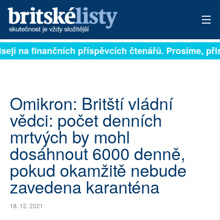
sejí na finančních příspěvcích čtenářů. Prosíme, přisp
PŘIHLÁSIT
AKTUÁLNÍ VYDÁNÍ
ARCHIV
Omikron: Britští vládní
vědci: počet denních
ROZHOVORY
mrtvých by mohl
TÉMATA
dosáhnout 6000 denně,
pokud okamžitě nebude
NEJČTENĚJŠÍ ZA 7 DNÍ
zavedena karanténa
AUTOŘI
18. 12. 2021
PŘÍSPĚVKY NA PROVOZ