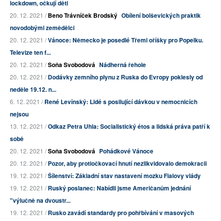
lockdown, očkují děti
20. 12. 2021 /
Beno Trávníček Brodský
Obílení bolševických praktik
novodobými zemědělci
20. 12. 2021 /
Vánoce: Německo je posedlé Třemi oříšky pro Popelku.
Televize ten f...
20. 12. 2021 /
Soňa Svobodová
Nádherná řehole
20. 12. 2021 /
Dodávky zemního plynu z Ruska do Evropy poklesly od
neděle 19.12. n...
6. 12. 2021 /
René Levínský: Lidé s posilující dávkou v nemocnicích
nejsou
13. 12. 2021 /
Odkaz Petra Uhla: Socialistický étos a lidská práva patří k
sobě
20. 12. 2021 /
Soňa Svobodová
Pohádkové Vánoce
20. 12. 2021 /
Pozor, aby protiočkovací hnutí nezlikvidovalo demokracii
19. 12. 2021 /
Šílenství: Základní stav nastavení mozku Fialovy vlády
19. 12. 2021 /
Ruský poslanec: Nabídli jsme Američanům jednání
"výlučně na dvoustr...
19. 12. 2021 /
Rusko zavádí standardy pro pohřbívání v masových