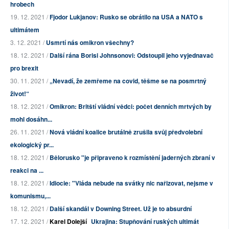
hrobech
19. 12. 2021 /
Fjodor Lukjanov: Rusko se obrátilo na USA a NATO s
ultimátem
3. 12. 2021 /
Usmrtí nás omikron všechny?
18. 12. 2021 /
Další rána Borisi Johnsonovi: Odstoupil jeho vyjednavač
pro brexit
30. 11. 2021 /
„Nevadí, že zemřeme na covid, těšme se na posmrtný
život!“
18. 12. 2021 /
Omikron: Britští vládní vědci: počet denních mrtvých by
mohl dosáhn...
26. 11. 2021 /
Nová vládní koalice brutálně zrušila svůj předvolební
ekologický pr...
18. 12. 2021 /
Bělorusko "je připraveno k rozmístění jaderných zbraní v
reakci na ...
18. 12. 2021 /
Idiocie: "Vláda nebude na svátky nic nařizovat, nejsme v
komunismu,...
18. 12. 2021 /
Další skandál v Downing Street. Už je to absurdní
17. 12. 2021 /
Karel Dolejší
Ukrajina: Stupňování ruských ultimát