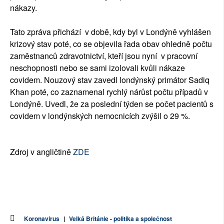
nákazy.
Tato zpráva přichází v době, kdy byl v Londýně vyhlášen
krizový stav poté, co se objevila řada obav ohledně počtu
zaměstnanců zdravotnictví, kteří jsou nyní v pracovní
neschopnosti nebo se sami izolovali kvůli nákaze
covidem. Nouzový stav zavedl londýnský primátor Sadiq
Khan poté, co zaznamenal rychlý nárůst počtu případů v
Londýně. Uvedl, že za poslední týden se počet pacientů s
covidem v londýnských nemocnicích zvýšil o 29 %.
Zdroj v angličtině
ZDE
Koronavirus
|
Velká Británie - politika a společnost