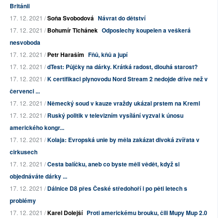
Británii
17. 12. 2021 /
Soňa Svobodová
Návrat do dětství
17. 12. 2021 /
Bohumír Tichánek
Odposlechy koupelen a veškerá
nesvoboda
17. 12. 2021 /
Petr Haraším
Fňů, kňů a jupí
17. 12. 2021 /
dTest: Půjčky na dárky. Krátká radost, dlouhá starost?
17. 12. 2021 /
K certifikaci plynovodu Nord Stream 2 nedojde dříve než v
červenci ...
17. 12. 2021 /
Německý soud v kauze vraždy ukázal prstem na Kreml
17. 12. 2021 /
Ruský politik v televizním vysílání vyzval k únosu
amerického kongr...
17. 12. 2021 /
Kolaja: Evropská unie by měla zakázat divoká zvířata v
cirkusech
17. 12. 2021 /
Cesta balíčku, aneb co byste měli vědět, když si
objednáváte dárky ...
17. 12. 2021 /
Dálnice D8 přes České středohoří i po pěti letech s
problémy
17. 12. 2021 /
Karel Dolejší
Proti americkému brouku, čili Mupy Mup 2.0