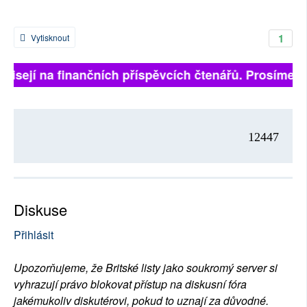
1
Vytisknout
ávisejí na finančních příspěvcích čtenářů. Prosíme, př
12447
Diskuse
Přihlásit
Upozorňujeme, že Britské listy jako soukromý server si
vyhrazují právo blokovat přístup na diskusní fóra
jakémukoliv diskutérovi, pokud to uznají za důvodné.