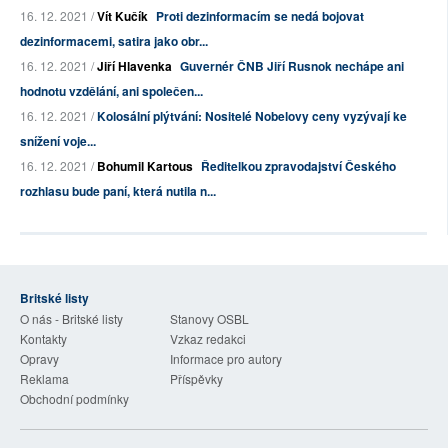
16. 12. 2021 /
Vít Kučík
Proti dezinformacím se nedá bojovat
dezinformacemi, satira jako obr...
16. 12. 2021 /
Jiří Hlavenka
Guvernér ČNB Jiří Rusnok nechápe ani
hodnotu vzdělání, ani společen...
16. 12. 2021 /
Kolosální plýtvání: Nositelé Nobelovy ceny vyzývají ke
snížení voje...
16. 12. 2021 /
Bohumil Kartous
Ředitelkou zpravodajství Českého
rozhlasu bude paní, která nutila n...
Britské listy
O nás - Britské listy
Stanovy OSBL
Kontakty
Vzkaz redakci
Opravy
Informace pro autory
Reklama
Příspěvky
Obchodní podmínky