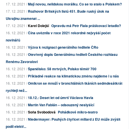
17. 12. 2021 /
Mají novou, nelidskou morálku. Co se to stalo s Polskem?
17. 12. 2021 /
Rozhovor Britských listů 451. Bude ruský útok na
Ukrajinu znamenat ...
17. 12. 2021 /
Karel Dolejší
Opravdu má Petr Fiala práškovací letadlo?
16. 12. 2021 /
Čína uvěznila v roce 2021 rekordně nejvyšší počet
novinářů
16. 12. 2021 /
Výzva k rezignaci generálního ředitele ČRo
16. 12. 2021 /
Otevřený dopis Generálnímu řediteli Českého rozhlasu
Renému Zavoralovi
16. 12. 2021 /
Španělsko: 58 mrtvých, Polsko téměř 700
16. 12. 2021 /
Příkladné reakce na klimatickou změnu najdeme i u nás
16. 12. 2021 /
Omikron se množí v bronchiálních tkáních sedmdesátkrát
rychleji než...
16. 12. 2021 /
18.12.: Deset let od úmrtí Václava Havla
16. 12. 2021 /
Martin Van Fabián – odsouzený neslyšící
16. 12. 2021 /
Soňa Svobodová
Pohádkové mikro-teatro
16. 12. 2021 /
Niedermayer: Pouhých čtyřicet miliard z EU může zvýšit
podíl elektř...