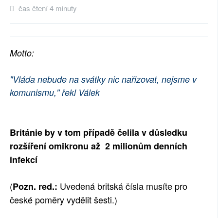
čas čtení 4 minuty
SOCIÁLNÍ SÍTĚ
RUBRIKY
Motto:
PLNÁ VERZE STRÁNEK
"Vláda nebude na svátky nic nařizovat, nejsme v
komunismu," řekl Válek
Británie by v tom případě čelila v důsledku
rozšíření omikronu až 2 milionům denních
infekcí
(
Uvedená britská čísla musíte pro
Pozn. red.:
české poměry vydělit šesti.)