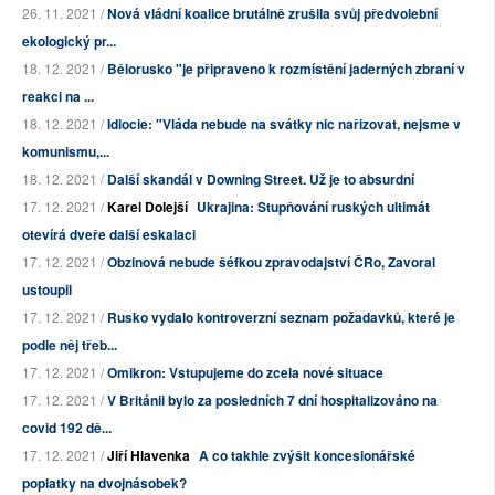
26. 11. 2021 /
Nová vládní koalice brutálně zrušila svůj předvolební
ekologický pr...
18. 12. 2021 /
Bělorusko "je připraveno k rozmístění jaderných zbraní v
reakci na ...
18. 12. 2021 /
Idiocie: "Vláda nebude na svátky nic nařizovat, nejsme v
komunismu,...
18. 12. 2021 /
Další skandál v Downing Street. Už je to absurdní
17. 12. 2021 /
Karel Dolejší
Ukrajina: Stupňování ruských ultimát
otevírá dveře další eskalaci
17. 12. 2021 /
Obzinová nebude šéfkou zpravodajství ČRo, Zavoral
ustoupil
17. 12. 2021 /
Rusko vydalo kontroverzní seznam požadavků, které je
podle něj třeb...
17. 12. 2021 /
Omikron: Vstupujeme do zcela nové situace
17. 12. 2021 /
V Británii bylo za posledních 7 dní hospitalizováno na
covid 192 dě...
17. 12. 2021 /
Jiří Hlavenka
A co takhle zvýšit koncesionářské
poplatky na dvojnásobek?