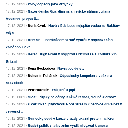
17. 12. 2021 /
Volby dopadly jako vždycky
17. 12. 2021 /
Názor deníku Guardian na americké stíhání Juliana
Assange: propusťt...
17. 12. 2021 /
Boris Cvek
Nová vláda bude nejspíše vodou na Babišův
mlýn
17. 12. 2021 /
Británie: Liberální demokraté vyhráli v doplňovacích
volbách v Seve...
17. 12. 2021 /
Herec Hugh Grant v boji proti šířícímu se autoritářství v
Británii
17. 12. 2021 /
Soňa Svobodová
Návrat do dětství
17. 12. 2021 /
Bohumír Tichánek
Odposlechy koupelen a veškerá
nesvoboda
17. 12. 2021 /
Petr Haraším
Fňů, kňů a jupí
17. 12. 2021 /
dTest: Půjčky na dárky. Krátká radost, dlouhá starost?
17. 12. 2021 /
K certifikaci plynovodu Nord Stream 2 nedojde dříve než v
červenci ...
17. 12. 2021 /
Německý soud v kauze vraždy ukázal prstem na Kreml
17. 12. 2021 /
Ruský politik v televizním vysílání vyzval k únosu