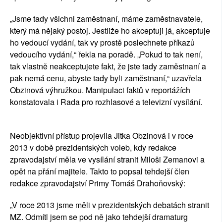
„Jsme tady všichni zaměstnaní, máme zaměstnavatele, 
který má nějaký postoj. Jestliže ho akceptuji já, akceptuje 
ho vedoucí vydání, tak vy prostě poslechnete příkazů 
vedoucího vydání,“ řekla na poradě. „Pokud to tak není, 
tak vlastně neakceptujete fakt, že jste tady zaměstnaní a 
pak nemá cenu, abyste tady byli zaměstnaní,“ uzavřela 
Obzinová výhružkou. Manipulaci faktů v reportážích 
konstatovala i Rada pro rozhlasové a televizní vysílání.
Neobjektivní přístup projevila Jitka Obzinová i v roce 
2013 v době prezidentských voleb, kdy redakce 
zpravodajství měla ve vysílání stranit Miloši Zemanovi a 
opět na přání majitele. Takto to popsal tehdejší člen 
redakce zpravodajství Primy Tomáš Drahoňovský:
„V roce 2013 jsme měli v prezidentských debatách stranit 
MZ. Odmítl jsem se pod ně jako tehdejší dramaturg 