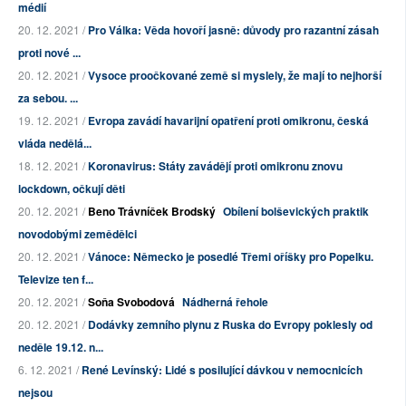
médií
20. 12. 2021 /
Pro Válka: Věda hovoří jasně: důvody pro razantní zásah
proti nové ...
20. 12. 2021 /
Vysoce proočkované země si myslely, že mají to nejhorší
za sebou. ...
19. 12. 2021 /
Evropa zavádí havarijní opatření proti omikronu, česká
vláda nedělá...
18. 12. 2021 /
Koronavirus: Státy zavádějí proti omikronu znovu
lockdown, očkují děti
20. 12. 2021 /
Beno Trávníček Brodský
Obílení bolševických praktik
novodobými zemědělci
20. 12. 2021 /
Vánoce: Německo je posedlé Třemi oříšky pro Popelku.
Televize ten f...
20. 12. 2021 /
Soňa Svobodová
Nádherná řehole
20. 12. 2021 /
Dodávky zemního plynu z Ruska do Evropy poklesly od
neděle 19.12. n...
6. 12. 2021 /
René Levínský: Lidé s posilující dávkou v nemocnicích
nejsou