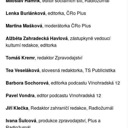
Miloslav Hamřík
, editor sociálních sítí, Radiožurnál
Lenka Buriánková
, editorka, ČRo Plus
Martina Mašková
, moderátorka ČRo Plus
Alžběta Zahradecká Havlová
, zástupkyně vedoucí 
kulturní redakce, editorka
Tomáš Kremr
, redaktor Zpravodajství
Tea Veseláková
, slovesná redaktorka, TS Publicistika
Barbora Sochorová
, editorka podcastu Vinohradská 12
Pavel Vondra
, editor podcastu Vinohradská 12
Jiří Klečka
, Redaktor zahraničí redakce, Radiožurnál
Ivana Šulcová
, produkce zpravodajství, Plus a 
Radiožurnál