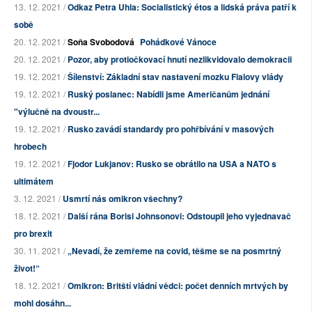
13. 12. 2021 /
Odkaz Petra Uhla: Socialistický étos a lidská práva patří k
sobě
20. 12. 2021 /
Soňa Svobodová
Pohádkové Vánoce
20. 12. 2021 /
Pozor, aby protiočkovací hnutí nezlikvidovalo demokracii
19. 12. 2021 /
Šílenství: Základní stav nastavení mozku Fialovy vlády
19. 12. 2021 /
Ruský poslanec: Nabídli jsme Američanům jednání
"výlučně na dvoustr...
19. 12. 2021 /
Rusko zavádí standardy pro pohřbívání v masových
hrobech
19. 12. 2021 /
Fjodor Lukjanov: Rusko se obrátilo na USA a NATO s
ultimátem
3. 12. 2021 /
Usmrtí nás omikron všechny?
18. 12. 2021 /
Další rána Borisi Johnsonovi: Odstoupil jeho vyjednavač
pro brexit
30. 11. 2021 /
„Nevadí, že zemřeme na covid, těšme se na posmrtný
život!“
18. 12. 2021 /
Omikron: Britští vládní vědci: počet denních mrtvých by
mohl dosáhn...