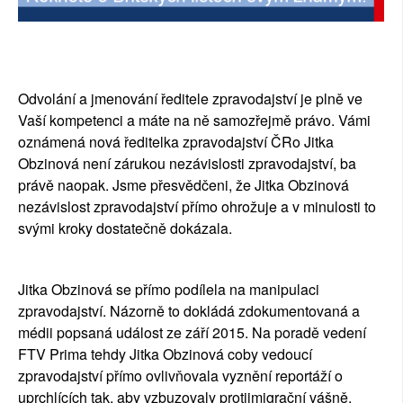
Odvolání a jmenování ředitele zpravodajství je plně ve 
Vaší kompetenci a máte na ně samozřejmě právo. Vámi 
oznámená 
nová ředitelka zpravodajství ČRo Jitka 
Obzinová není zárukou nezávislosti zpravodajství, ba 
právě naopak. Jsme přesvědčeni, že Jitka Obzinová 
nezávislost zpravodajství přímo ohrožuje a v minulosti to 
svými kroky dostatečně dokázala.
Jitka Obzinová se přímo podílela na manipulaci 
zpravodajství. Názorně to dokládá zdokumentovaná a 
médii popsaná událost ze září 2015. Na poradě vedení 
FTV Prima tehdy Jitka Obzinová coby vedoucí 
zpravodajství přímo ovlivňovala vyznění reportáží o 
uprchlících tak, aby vzbuzovaly protiimigrační vášně.