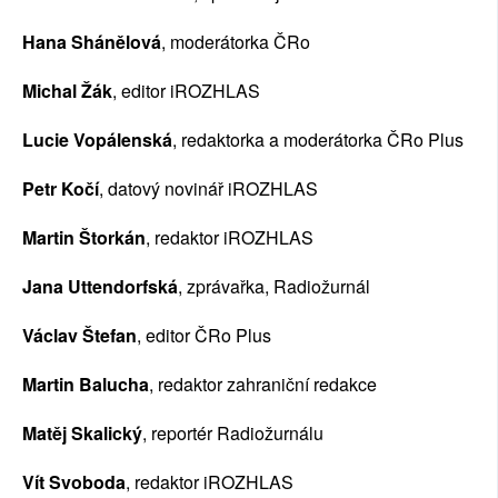
Hana Shánělová
, moderátorka ČRo
Michal Žák
, editor iROZHLAS
Lucie Vopálenská
, redaktorka a moderátorka ČRo Plus
Petr Kočí
, datový novinář iROZHLAS
Martin Štorkán
, redaktor iROZHLAS
Jana Uttendorfská
, zprávařka, Radiožurnál
Václav Štefan
, editor ČRo Plus
Martin Balucha
, redaktor zahraniční redakce
Matěj Skalický
, reportér Radiožurnálu
Vít Svoboda
, redaktor iROZHLAS