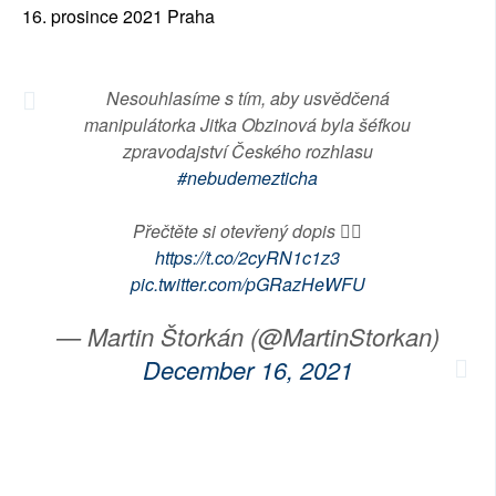
16. prosince 2021 Praha
SOCIÁLNÍ SÍTĚ
RUBRIKY
Nesouhlasíme s tím, aby usvědčená
manipulátorka Jitka Obzinová byla šéfkou
PLNÁ VERZE STRÁNEK
zpravodajství Českého rozhlasu
#nebudemezticha
Přečtěte si otevřený dopis 👉🏼
https://t.co/2cyRN1c1z3
pic.twitter.com/pGRazHeWFU
— Martin Štorkán (@MartinStorkan)
December 16, 2021