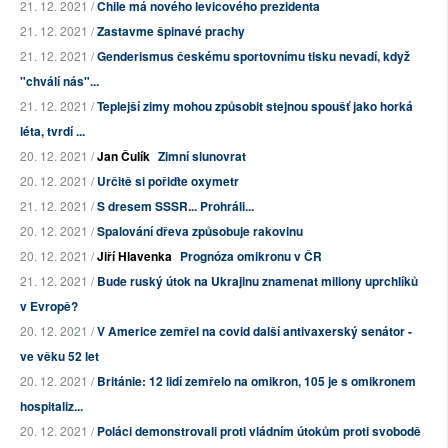
21. 12. 2021 /
Chile má nového levicového prezidenta
21. 12. 2021 /
Zastavme špinavé prachy
21. 12. 2021 /
Genderismus českému sportovnímu tisku nevadí, když
"chválí nás"...
21. 12. 2021 /
Teplejší zimy mohou způsobit stejnou spoušť jako horká
léta, tvrdí ...
20. 12. 2021 /
Jan Čulík
Zimní slunovrat
20. 12. 2021 /
Určitě si pořiďte oxymetr
21. 12. 2021 /
S dresem SSSR... Prohráli...
20. 12. 2021 /
Spalování dřeva způsobuje rakovinu
20. 12. 2021 /
Jiří Hlavenka
Prognóza omikronu v ČR
21. 12. 2021 /
Bude ruský útok na Ukrajinu znamenat miliony uprchlíků
v Evropě?
20. 12. 2021 /
V Americe zemřel na covid další antivaxerský senátor -
ve věku 52 let
20. 12. 2021 /
Británie: 12 lidí zemřelo na omikron, 105 je s omikronem
hospitaliz...
20. 12. 2021 /
Poláci demonstrovali proti vládním útokům proti svobodě