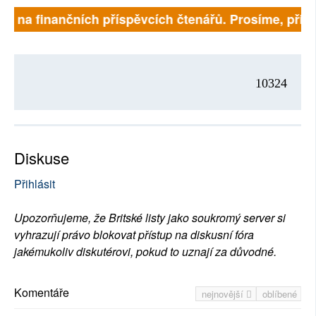
í na finančních příspěvcích čtenářů. Prosíme, přispějt
10324
Diskuse
Přihlásit
Upozorňujeme, že Britské listy jako soukromý server si
vyhrazují právo blokovat přístup na diskusní fóra
jakémukoliv diskutérovi, pokud to uznají za důvodné.
Komentáře
nejnovější
oblíbené