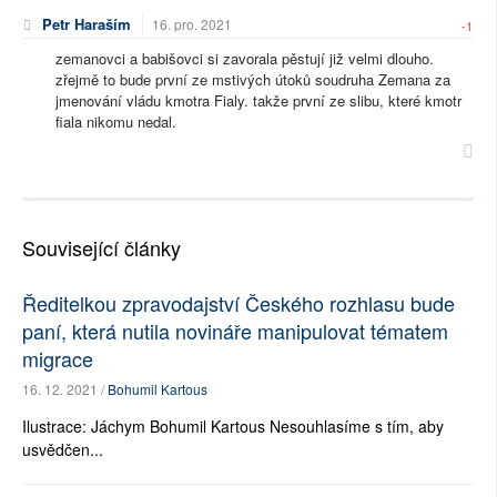
Petr Haraším
16. pro. 2021
-1
zemanovci a babišovci si zavorala pěstují již velmi dlouho.
zřejmě to bude první ze mstivých útoků soudruha Zemana za
jmenování vládu kmotra Fialy. takže první ze slibu, které kmotr
fiala nikomu nedal.
Související články
Ředitelkou zpravodajství Českého rozhlasu bude
paní, která nutila novináře manipulovat tématem
migrace
16. 12. 2021 /
Bohumil Kartous
Ilustrace: Jáchym Bohumil Kartous Nesouhlasíme s tím, aby
usvědčen...