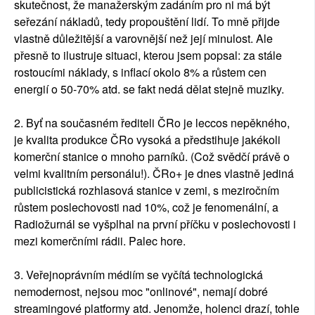
skutečnost, že manažerským zadáním pro ni má být
seřezání nákladů, tedy propouštění lidí. To mně přijde
vlastně důležitější a varovnější než její minulost. Ale
přesně to ilustruje situaci, kterou jsem popsal: za stále
rostoucími náklady, s inflací okolo 8% a růstem cen
energií o 50-70% atd. se fakt nedá dělat stejně muziky.
2. Byť na současném řediteli ČRo je leccos nepěkného,
je kvalita produkce ČRo vysoká a předstihuje jakékoli
komerční stanice o mnoho parníků. (Což svědčí právě o
velmi kvalitním personálu!). ČRo+ je dnes vlastně jediná
publicistická rozhlasová stanice v zemi, s meziročním
růstem poslechovosti nad 10%, což je fenomenální, a
Radiožurnál se vyšplhal na první příčku v poslechovosti i
mezi komerčními rádii. Palec hore.
3. Veřejnoprávním médiím se vyčítá technologická
nemodernost, nejsou moc "onlinové", nemají dobré
streamingové platformy atd. Jenomže, holenci drazí, tohle