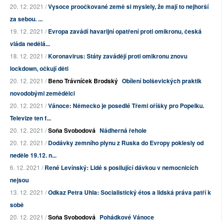
20. 12. 2021 /
Vysoce proočkované země si myslely, že mají to nejhorší
za sebou. ...
19. 12. 2021 /
Evropa zavádí havarijní opatření proti omikronu, česká
vláda nedělá...
18. 12. 2021 /
Koronavirus: Státy zavádějí proti omikronu znovu
lockdown, očkují děti
20. 12. 2021 /
Beno Trávníček Brodský
Obílení bolševických praktik
novodobými zemědělci
20. 12. 2021 /
Vánoce: Německo je posedlé Třemi oříšky pro Popelku.
Televize ten f...
20. 12. 2021 /
Soňa Svobodová
Nádherná řehole
20. 12. 2021 /
Dodávky zemního plynu z Ruska do Evropy poklesly od
neděle 19.12. n...
6. 12. 2021 /
René Levínský: Lidé s posilující dávkou v nemocnicích
nejsou
13. 12. 2021 /
Odkaz Petra Uhla: Socialistický étos a lidská práva patří k
sobě
20. 12. 2021 /
Soňa Svobodová
Pohádkové Vánoce