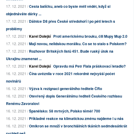
17. 12. 2021 /
Cesta balíčku, aneb co byste měli vědět, když si
objednáváte dárky ...
17. 12. 2021 /
Dálnice D8 přes České středohoří i po pěti letech s
problémy
17. 12. 2021 /
Karel Dolejší
Proti americkému brouku, čili Mupy Mup 2.0
17. 12. 2021 /
Mají novou, nelidskou morálku. Co se to stalo s Polskem?
17. 12. 2021 /
Rozhovor Britských listů 451. Bude ruský útok na
Ukrajinu znamenat ...
17. 12. 2021 /
Karel Dolejší
Opravdu má Petr Fiala práškovací letadlo?
16. 12. 2021 /
Čína uvěznila v roce 2021 rekordně nejvyšší počet
novinářů
16. 12. 2021 /
Výzva k rezignaci generálního ředitele ČRo
16. 12. 2021 /
Otevřený dopis Generálnímu řediteli Českého rozhlasu
Renému Zavoralovi
16. 12. 2021 /
Španělsko: 58 mrtvých, Polsko téměř 700
16. 12. 2021 /
Příkladné reakce na klimatickou změnu najdeme i u nás
16. 12. 2021 /
Omikron se množí v bronchiálních tkáních sedmdesátkrát
rychleji než...