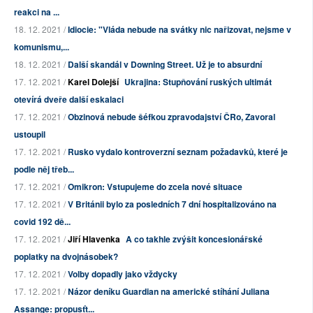
reakci na ...
18. 12. 2021 /
Idiocie: "Vláda nebude na svátky nic nařizovat, nejsme v
komunismu,...
18. 12. 2021 /
Další skandál v Downing Street. Už je to absurdní
17. 12. 2021 /
Karel Dolejší
Ukrajina: Stupňování ruských ultimát
otevírá dveře další eskalaci
17. 12. 2021 /
Obzinová nebude šéfkou zpravodajství ČRo, Zavoral
ustoupil
17. 12. 2021 /
Rusko vydalo kontroverzní seznam požadavků, které je
podle něj třeb...
17. 12. 2021 /
Omikron: Vstupujeme do zcela nové situace
17. 12. 2021 /
V Británii bylo za posledních 7 dní hospitalizováno na
covid 192 dě...
17. 12. 2021 /
Jiří Hlavenka
A co takhle zvýšit koncesionářské
poplatky na dvojnásobek?
17. 12. 2021 /
Volby dopadly jako vždycky
17. 12. 2021 /
Názor deníku Guardian na americké stíhání Juliana
Assange: propusťt...