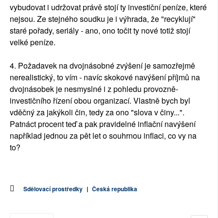
vybudovat i udržovat právě stojí ty investiční peníze, které
nejsou. Ze stejného soudku je i výhrada, že "recyklují"
staré pořady, seriály - ano, ono točit ty nové totiž stojí
velké peníze.
4. Požadavek na dvojnásobné zvýšení je samozřejmě
nerealistický, to vím - navíc skokové navýšení příjmů na
dvojnásobek je nesmyslné i z pohledu provozně-
investičního řízení obou organizací. Vlastně bych byl
vděčný za jakýkoli čin, tedy za ono "slova v činy...".
Patnáct procent teď a pak pravidelné inflační navýšení
například jednou za pět let o souhrnou inflaci, co vy na
to?
Sdělovací prostředky
|
Česká republika