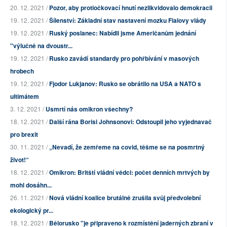
20. 12. 2021 /
Pozor, aby protiočkovací hnutí nezlikvidovalo demokracii
19. 12. 2021 /
Šílenství: Základní stav nastavení mozku Fialovy vlády
19. 12. 2021 /
Ruský poslanec: Nabídli jsme Američanům jednání
"výlučně na dvoustr...
19. 12. 2021 /
Rusko zavádí standardy pro pohřbívání v masových
hrobech
19. 12. 2021 /
Fjodor Lukjanov: Rusko se obrátilo na USA a NATO s
ultimátem
3. 12. 2021 /
Usmrtí nás omikron všechny?
18. 12. 2021 /
Další rána Borisi Johnsonovi: Odstoupil jeho vyjednavač
pro brexit
30. 11. 2021 /
„Nevadí, že zemřeme na covid, těšme se na posmrtný
život!“
18. 12. 2021 /
Omikron: Britští vládní vědci: počet denních mrtvých by
mohl dosáhn...
26. 11. 2021 /
Nová vládní koalice brutálně zrušila svůj předvolební
ekologický pr...
18. 12. 2021 /
Bělorusko "je připraveno k rozmístění jaderných zbraní v