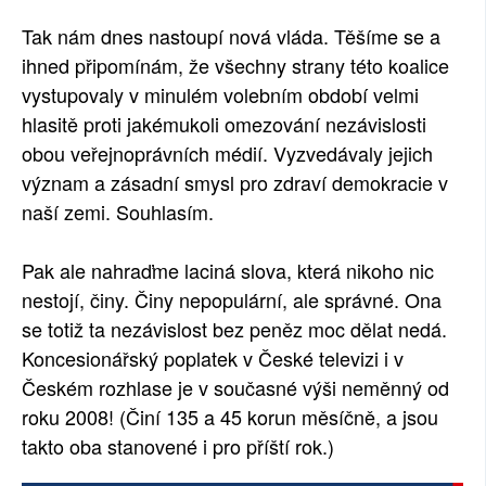
SOCIÁLNÍ SÍTĚ
Tak nám dnes nastoupí nová vláda. Těšíme se a
ihned připomínám, že všechny strany této koalice
RUBRIKY
vystupovaly v minulém volebním období velmi
hlasitě proti jakémukoli omezování nezávislosti
PLNÁ VERZE STRÁNEK
obou veřejnoprávních médií. Vyzvedávaly jejich
význam a zásadní smysl pro zdraví demokracie v
naší zemi. Souhlasím.
Pak ale nahraďme laciná slova, která nikoho nic
nestojí, činy. Činy nepopulární, ale správné. Ona
se totiž ta nezávislost bez peněz moc dělat nedá.
Koncesionářský poplatek v České televizi i v
Českém rozhlase je v současné výši neměnný od
roku 2008! (Činí 135 a 45 korun měsíčně, a jsou
takto oba stanovené i pro příští rok.)