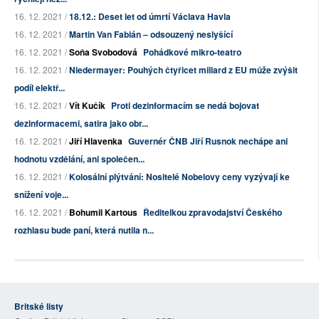
16. 12. 2021 /
18.12.: Deset let od úmrtí Václava Havla
16. 12. 2021 /
Martin Van Fabián – odsouzený neslyšící
16. 12. 2021 /
Soňa Svobodová
Pohádkové mikro-teatro
16. 12. 2021 /
Niedermayer: Pouhých čtyřicet miliard z EU může zvýšit
podíl elektř...
16. 12. 2021 /
Vít Kučík
Proti dezinformacím se nedá bojovat
dezinformacemi, satira jako obr...
16. 12. 2021 /
Jiří Hlavenka
Guvernér ČNB Jiří Rusnok nechápe ani
hodnotu vzdělání, ani společen...
16. 12. 2021 /
Kolosální plýtvání: Nositelé Nobelovy ceny vyzývají ke
snížení voje...
16. 12. 2021 /
Bohumil Kartous
Ředitelkou zpravodajství Českého
rozhlasu bude paní, která nutila n...
Britské listy