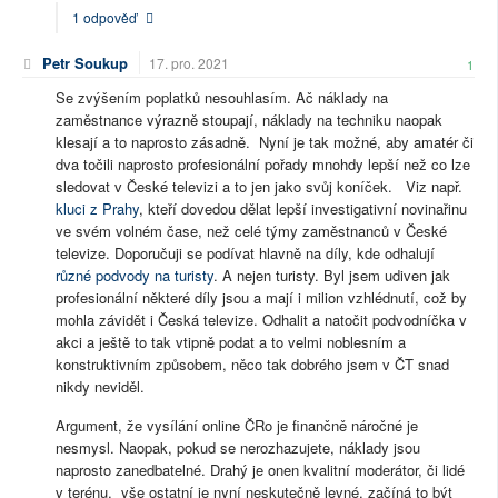
1 odpověď
Petr Soukup
17. pro. 2021
1
Se zvýšením poplatků nesouhlasím. Ač náklady na
zaměstnance výrazně stoupají, náklady na techniku naopak
klesají a to naprosto zásadně. Nyní je tak možné, aby amatér či
dva točili naprosto profesionální pořady mnohdy lepší než co lze
sledovat v České televizi a to jen jako svůj koníček. Viz např.
kluci z Prahy
, kteří dovedou dělat lepší investigativní novinařinu
ve svém volném čase, než celé týmy zaměstnanců v České
televize. Doporučuji se podívat hlavně na díly, kde odhalují
různé podvody na turisty
. A nejen turisty. Byl jsem udiven jak
profesionální některé díly jsou a mají i milion vzhlédnutí, což by
mohla závidět i Česká televize. Odhalit a natočit podvodníčka v
akci a ještě to tak vtipně podat a to velmi noblesním a
konstruktivním způsobem, něco tak dobrého jsem v ČT snad
nikdy neviděl.
Argument, že vysílání online ČRo je finančně náročné je
nesmysl. Naopak, pokud se nerozhazujete, náklady jsou
naprosto zanedbatelné. Drahý je onen kvalitní moderátor, či lidé
v terénu, vše ostatní je nyní neskutečně levné, začíná to být