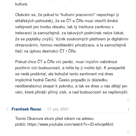
kultura.
Obávám se, že pokud to "kulturní pracovníci" nepochopí (z
elitářských pohnutek), že se ČT a ČRo musí otevřít široké
veřejnosti pro tvorbu obsahu, tak ty instituce zaniknou v
irelevanci (a samozřejmě, za takových podmínek nelze čekat,
že se poplatky zvýší). Vznik soukromých platforem je digitálním
ohrazováním, formou neoliberální privatizace, a ta samozřejmě
tlačí na úplnou destrukci ČT i ČRo.
Pokud chce ČT a ČRo víc peněz, musí myslím nabídnout
pozitivní vizi budoucnosti, a tohle by jí mohlo být. K prosperitě
se nedá proškrtat, ale bohužel tento sentiment má dnes
implicitně hodně Čechů. Česko propadlo (v důsledku
neoliberalismu) skepsi k pokroku, a tak se dnes u nás dělají jen
věci, které přináší přímý zisk, a nad budoucností se nepřemýšlí.
Frantisek Rezac
17. pro. 2021
1
Tomio Okamura skoro před rokem na adresu
pirátů: https://www.youtube.com/watch?v=tD-s0vqeMx0