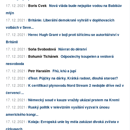
17. 12. 2021 /
Boris Cvek
Nová vláda bude nejspíše vodou na Babišův
mlýn
17. 12. 2021 /
Británie: Liberální demokraté vyhráli v doplňovacích
volbách v Seve...
17. 12. 2021 /
Herec Hugh Grant v boji proti šířícímu se autoritářství v
Británii
17. 12. 2021 /
Soňa Svobodová
Návrat do dětství
17. 12. 2021 /
Bohumír Tichánek
Odposlechy koupelen a veškerá
nesvoboda
17. 12. 2021 /
Petr Haraším
Fňů, kňů a jupí
17. 12. 2021 /
dTest: Půjčky na dárky. Krátká radost, dlouhá starost?
17. 12. 2021 /
K certifikaci plynovodu Nord Stream 2 nedojde dříve než v
červenci ...
17. 12. 2021 /
Německý soud v kauze vraždy ukázal prstem na Kreml
17. 12. 2021 /
Ruský politik v televizním vysílání vyzval k únosu
amerického kongr...
17. 12. 2021 /
Kolaja: Evropská unie by měla zakázat divoká zvířata v
cirkusech