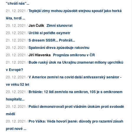
"chválí nás"...
21. 12. 2021 /
Teplejší zimy mohou způsobit stejnou spoušť jako horká
léta, tvrdí ...
20. 12. 2021 /
Jan Čulík
Zimní slunovrat
20. 12. 2021 /
Určitě si pořiďte oxymetr
21. 12. 2021 /
S dresem SSSR... Prohráli...
20. 12. 2021 /
Spalování dřeva způsobuje rakovinu
20. 12. 2021 /
Jiří Hlavenka
Prognóza omikronu v ČR
21. 12. 2021 /
Bude ruský útok na Ukrajinu znamenat miliony uprchlíků
v Evropě?
20. 12. 2021 /
V Americe zemřel na covid další antivaxerský senátor -
ve věku 52 let
20. 12. 2021 /
Británie: 12 lidí zemřelo na omikron, 105 je s omikronem
hospitaliz...
20. 12. 2021 /
Poláci demonstrovali proti vládním útokům proti svobodě
médií
20. 12. 2021 /
Pro Válka: Věda hovoří jasně: důvody pro razantní zásah
proti nové ...