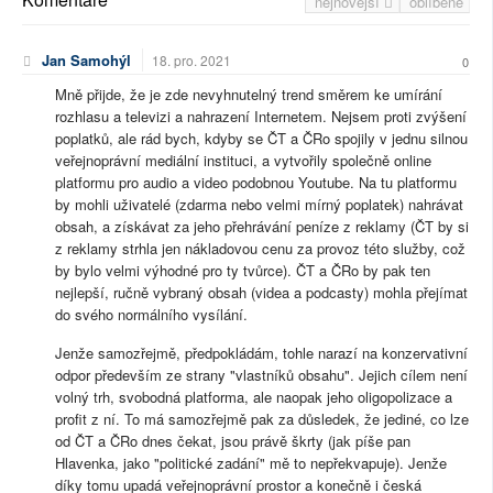
nejnovější
oblíbené
Jan Samohýl
18. pro. 2021
0
Mně přijde, že je zde nevyhnutelný trend směrem ke umírání
rozhlasu a televizi a nahrazení Internetem. Nejsem proti zvýšení
poplatků, ale rád bych, kdyby se ČT a ČRo spojily v jednu silnou
veřejnoprávní mediální instituci, a vytvořily společně online
platformu pro audio a video podobnou Youtube. Na tu platformu
by mohli uživatelé (zdarma nebo velmi mírný poplatek) nahrávat
obsah, a získávat za jeho přehrávání peníze z reklamy (ČT by si
z reklamy strhla jen nákladovou cenu za provoz této služby, což
by bylo velmi výhodné pro ty tvůrce). ČT a ČRo by pak ten
nejlepší, ručně vybraný obsah (videa a podcasty) mohla přejímat
do svého normálního vysílání.
Jenže samozřejmě, předpokládám, tohle narazí na konzervativní
odpor především ze strany "vlastníků obsahu". Jejich cílem není
volný trh, svobodná platforma, ale naopak jeho oligopolizace a
profit z ní. To má samozřejmě pak za důsledek, že jediné, co lze
od ČT a ČRo dnes čekat, jsou právě škrty (jak píše pan
Hlavenka, jako "politické zadání" mě to nepřekvapuje). Jenže
díky tomu upadá veřejnoprávní prostor a konečně i česká