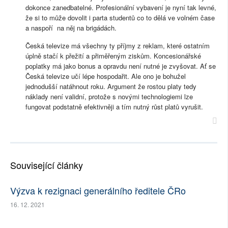
dokonce zanedbatelné. Profesionální vybavení je nyní tak levné,
že si to může dovolit i parta studentů co to dělá ve volném čase
a naspoří na něj na brigádách.
Česká televize má všechny ty příjmy z reklam, které ostatním
úplně stačí k přežití a přiměřeným ziskům. Koncesionářské
poplatky má jako bonus a opravdu není nutné je zvyšovat. Ať se
Česká televize učí lépe hospodařit. Ale ono je bohužel
jednodušší natáhnout roku. Argument že rostou platy tedy
náklady není validní, protože s novými technologiemi lze
fungovat podstatně efektivněji a tím nutný růst platů vyrušit.
Související články
Výzva k rezignaci generálního ředitele ČRo
16. 12. 2021