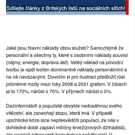
Jaké jsou hlavní náklady obou služeb? Samozřejmě že
personální a všechny ty, které s osobními náklady souvisí
(nájmy, energie, doprava atd). Velký náklad na původní
tvorbu je opět tvořen dominantně náklady personálními a
na ně navázanými. Dovolím si pro ilustraci předložit růst
průměrné mzdy mezi roky 2008 a 2021 grafem. V číslech
je to 170%, nárůst o 70%. V příjmech nárůst o 0%.
Dezinformátoři a populisté obvykle nedosáhnou svého
vítězství, ale zanechají stopu, která trvá. V případě
uprchlické krize sice nepřesvědčili populaci, že nás v
dohledné době zaplaví milióny krvežíznivých džihádistů,
ale vyvolali odpor proti komukoli se snědší pletí. V