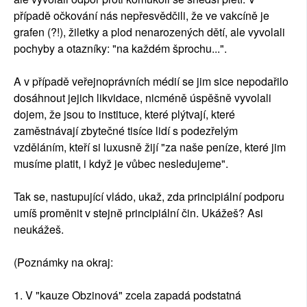
případě očkování nás nepřesvědčili, že ve vakcíně je
grafen (?!), žiletky a plod nenarozených dětí, ale vyvolali
pochyby a otazníky: "na každém šprochu...".
A v případě veřejnoprávních médií se jim sice nepodařilo
dosáhnout jejich likvidace, nicméně úspěšně vyvolali
dojem, že jsou to instituce, které plýtvají, které
zaměstnávají zbytečné tisíce lidí s podezřelým
vzděláním, kteří si luxusně žijí "za naše peníze, které jim
musíme platit, i když je vůbec nesledujeme".
Tak se, nastupující vládo, ukaž, zda principiální podporu
umíš proměnit v stejně principiální čin. Ukážeš? Asi
neukážeš.
(Poznámky na okraj:
1. V "kauze Obzinová" zcela zapadá podstatná