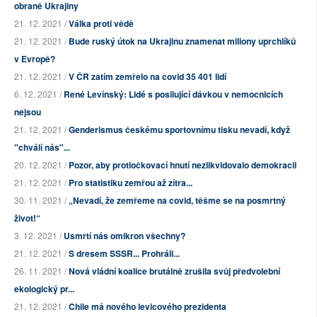
obraně Ukrajiny
21. 12. 2021 /
Válka proti vědě
21. 12. 2021 /
Bude ruský útok na Ukrajinu znamenat miliony uprchlíků
v Evropě?
21. 12. 2021 /
V ČR zatím zemřelo na covid 35 401 lidí
6. 12. 2021 /
René Levínský: Lidé s posilující dávkou v nemocnicích
nejsou
21. 12. 2021 /
Genderismus českému sportovnímu tisku nevadí, když
"chválí nás"...
20. 12. 2021 /
Pozor, aby protiočkovací hnutí nezlikvidovalo demokracii
21. 12. 2021 /
Pro statistiku zemřou až zítra...
30. 11. 2021 /
„Nevadí, že zemřeme na covid, těšme se na posmrtný
život!“
3. 12. 2021 /
Usmrtí nás omikron všechny?
21. 12. 2021 /
S dresem SSSR... Prohráli...
26. 11. 2021 /
Nová vládní koalice brutálně zrušila svůj předvolební
ekologický pr...
21. 12. 2021 /
Chile má nového levicového prezidenta