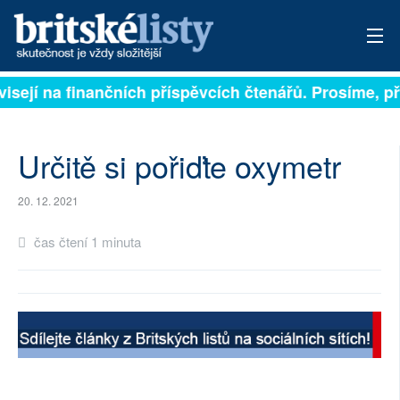
visejí na finančních příspěvcích čtenářů. Prosíme, při
PŘIHLÁSIT
AKTUÁLNÍ VYDÁNÍ
Určitě si pořiďte oxymetr
ARCHIV
20. 12. 2021
ROZHOVORY
čas čtení 1 minuta
TÉMATA
NEJČTENĚJŠÍ ZA 7 DNÍ
AUTOŘI
PŘÍSPĚVKY NA PROVOZ