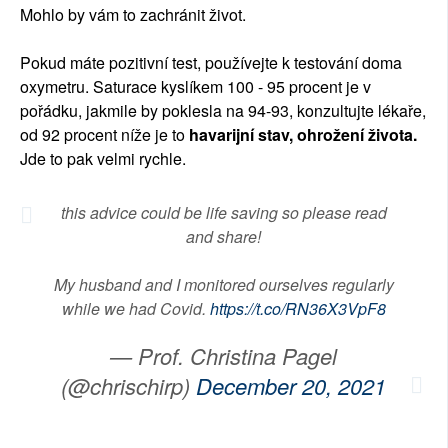
Mohlo by vám to zachránit život.
SOCIÁLNÍ SÍTĚ
Pokud máte pozitivní test, používejte k testování doma
RUBRIKY
oxymetru. Saturace kyslíkem 100 - 95 procent je v
pořádku, jakmile by poklesla na 94-93, konzultujte lékaře,
PLNÁ VERZE STRÁNEK
od 92 procent níže je to
havarijní stav, ohrožení života.
Jde to pak velmi rychle.
this advice could be life saving so please read
and share!
My husband and I monitored ourselves regularly
while we had Covid.
https://t.co/RN36X3VpF8
— Prof. Christina Pagel
(@chrischirp)
December 20, 2021