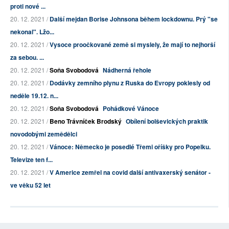
proti nové ...
20. 12. 2021 /
Další mejdan Borise Johnsona během lockdownu. Prý "se
nekonal". Lžo...
20. 12. 2021 /
Vysoce proočkované země si myslely, že mají to nejhorší
za sebou. ...
20. 12. 2021 /
Soňa Svobodová
Nádherná řehole
20. 12. 2021 /
Dodávky zemního plynu z Ruska do Evropy poklesly od
neděle 19.12. n...
20. 12. 2021 /
Soňa Svobodová
Pohádkové Vánoce
20. 12. 2021 /
Beno Trávníček Brodský
Obílení bolševických praktik
novodobými zemědělci
20. 12. 2021 /
Vánoce: Německo je posedlé Třemi oříšky pro Popelku.
Televize ten f...
20. 12. 2021 /
V Americe zemřel na covid další antivaxerský senátor -
ve věku 52 let