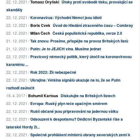
22. 12. 2021 /
Tomasz Oryński
Útoky proti svobodě tisku, provalující se
skandály
22. 12. 2021 /
Koronavirus: Východní Němci jsou idioti
22. 12. 2021 /
Boris Cvek
Úvod do Hledání ztraceného času – Combray
22. 12. 2021 /
Milan Čech
Česká populistická republika, verze 2.0
21. 12. 2021 /
Tak znovu: Prosíme, přispějte na provoz Britských listů
21. 12. 2021 /
Putin: Je to JEJICH vina. Musíme jednat
22. 12. 2021 /
Pravicový německý politik, který útočil na koronavirovou
karanténu ...
22. 12. 2021 /
Rok 2022: Žít nebezpečně
22. 12. 2021 /
Ukrajina: Většina signálů ukazuje na to, že se Putin
rozhodl zaútočit
18. 4. 2017 /
Bohumil Kartous
Diskutujte na Britských listech
22. 12. 2021 /
Evropa: Ruský plyn teče opačným směrem
22. 12. 2021 /
Ruští občané jsou připravováni na jadernou válku
22. 12. 2021 /
Odsouzeni k despotismu? Dědictví Byzantské říše a
tatarské Hordy ži...
22. 12. 2021 /
Společné prohlášení ministrů obrany severských zemí k