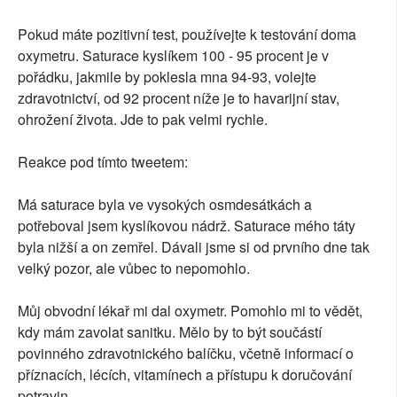
Pokud máte pozitivní test, používejte k testování doma
oxymetru. Saturace kyslíkem 100 - 95 procent je v
pořádku, jakmile by poklesla mna 94-93, volejte
zdravotnictví, od 92 procent níže je to havarijní stav,
ohrožení života. Jde to pak velmi rychle.
Reakce pod tímto tweetem:
Má saturace byla ve vysokých osmdesátkách a
potřeboval jsem kyslíkovou nádrž. Saturace mého táty
byla nižší a on zemřel. Dávali jsme si od prvního dne tak
velký pozor, ale vůbec to nepomohlo.
Můj obvodní lékař mi dal oxymetr. Pomohlo mi to vědět,
kdy mám zavolat sanitku. Mělo by to být součástí
povinného zdravotnického balíčku, včetně informací o
příznacích, lécích, vitamínech a přístupu k doručování
potravin.