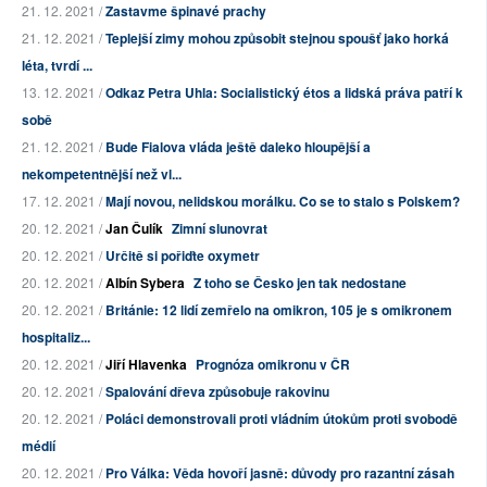
21. 12. 2021 /
Zastavme špinavé prachy
21. 12. 2021 /
Teplejší zimy mohou způsobit stejnou spoušť jako horká
léta, tvrdí ...
13. 12. 2021 /
Odkaz Petra Uhla: Socialistický étos a lidská práva patří k
sobě
21. 12. 2021 /
Bude Fialova vláda ještě daleko hloupější a
nekompetentnější než vl...
17. 12. 2021 /
Mají novou, nelidskou morálku. Co se to stalo s Polskem?
20. 12. 2021 /
Jan Čulík
Zimní slunovrat
20. 12. 2021 /
Určitě si pořiďte oxymetr
20. 12. 2021 /
Albín Sybera
Z toho se Česko jen tak nedostane
20. 12. 2021 /
Británie: 12 lidí zemřelo na omikron, 105 je s omikronem
hospitaliz...
20. 12. 2021 /
Jiří Hlavenka
Prognóza omikronu v ČR
20. 12. 2021 /
Spalování dřeva způsobuje rakovinu
20. 12. 2021 /
Poláci demonstrovali proti vládním útokům proti svobodě
médií
20. 12. 2021 /
Pro Válka: Věda hovoří jasně: důvody pro razantní zásah