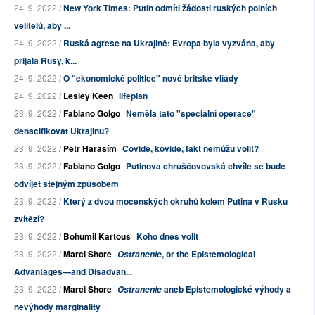
24. 9. 2022 /
New York Times: Putin odmítl žádosti ruských polních
velitelů, aby ...
24. 9. 2022 /
Ruská agrese na Ukrajině: Evropa byla vyzvána, aby
přijala Rusy, k...
24. 9. 2022 /
O "ekonomické politice" nové britské vlíády
24. 9. 2022 /
Lesley Keen
lifeplan
23. 9. 2022 /
Fabiano Golgo
Neměla tato "speciální operace"
denacifikovat Ukrajinu?
23. 9. 2022 /
Petr Haraším
Covide, kovide, fakt nemůžu volit?
23. 9. 2022 /
Fabiano Golgo
Putinova chruščovovská chvíle se bude
odvíjet stejným způsobem
23. 9. 2022 /
Který z dvou mocenských okruhů kolem Putina v Rusku
zvítězí?
23. 9. 2022 /
Bohumil Kartous
Koho dnes volit
23. 9. 2022 /
Marci Shore
, or the Epistemological
Ostranenie
Advantages—and Disadvan...
23. 9. 2022 /
Marci Shore
aneb Epistemologické výhody a
Ostranenie
nevýhody marginality