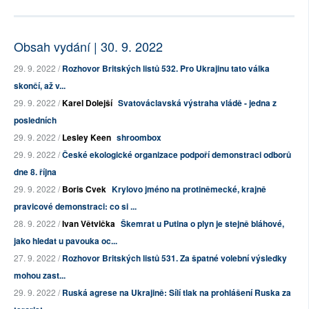
Obsah vydání | 30. 9. 2022
29. 9. 2022 /
Rozhovor Britských listů 532. Pro Ukrajinu tato válka
skončí, až v...
29. 9. 2022 /
Karel Dolejší
Svatováclavská výstraha vládě - jedna z
posledních
29. 9. 2022 /
Lesley Keen
shroombox
29. 9. 2022 /
České ekologické organizace podpoří demonstraci odborů
dne 8. října
29. 9. 2022 /
Boris Cvek
Krylovo jméno na protiněmecké, krajně
pravicové demonstraci: co si ...
28. 9. 2022 /
Ivan Větvička
Škemrat u Putina o plyn je stejně bláhové,
jako hledat u pavouka oc...
27. 9. 2022 /
Rozhovor Britských listů 531. Za špatné volební výsledky
mohou zast...
29. 9. 2022 /
Ruská agrese na Ukrajině: Sílí tlak na prohlášení Ruska za