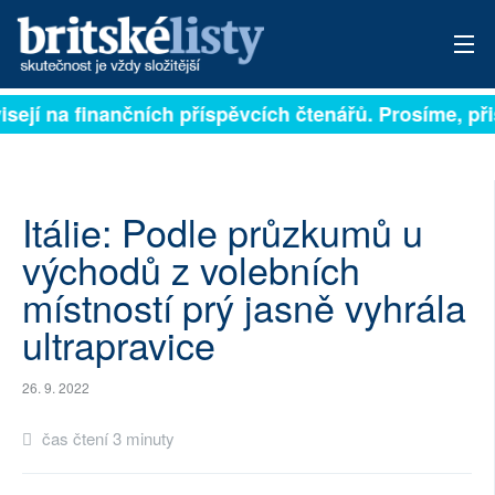
isejí na finančních příspěvcích čtenářů. Prosíme, přis
PŘIHLÁSIT
AKTUÁLNÍ VYDÁNÍ
ARCHIV
Itálie: Podle průzkumů u
východů z volebních
ROZHOVORY
místností prý jasně vyhrála
TÉMATA
ultrapravice
NEJČTENĚJŠÍ ZA 7 DNÍ
26. 9. 2022
AUTOŘI
čas čtení 3 minuty
PŘÍSPĚVKY NA PROVOZ