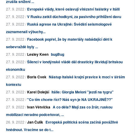
zrušila snížení ...
27. 9. 2022 /
Evropské vlády, které oslavují vítězství fašistky v Itálii
27. 9. 2022 /
V Rusku zatkli důchodkyni, za pasivního přihlížení davu
27. 9. 2022 /
Ruská agrese na Ukrajině: Švédští seismologové
zaznamenali výbuchy...
27. 9. 2022 /
Facebook popřel, že by materiály nabádající děti k
sebevraždě byly ...
27. 9. 2022 /
Lesley Keen
bugBug
27. 9. 2022 /
Šílenci v londýnské vládě dál drasticky likvidují britskou
ekonomiku
27. 9. 2022 /
Boris Cvek
Nástup italské krajní pravice k moci v širším
kontextu
27. 9. 2022 /
Karel Dolejší
Itálie: Giorgia Meloni "jezdí na tygru"
27. 9. 2022 /
"Co tím chcete říct? Náš syn je NA UKRAJINĚ??"
27. 9. 2022 /
Ivan Větvička
A co děla? Mají zas co žrát; ruskou
mobilizaci neradno podceňovat, ...
26. 9. 2022 /
Jan Čulík
Evropská politická scéna začíná povážlivě
hnědnout. Vracíme se do t...