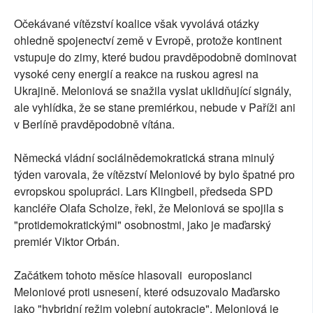
Očekávané vítězství koalice však vyvolává otázky
ohledně spojenectví země v Evropě, protože kontinent
vstupuje do zimy, které budou pravděpodobně dominovat
vysoké ceny energií a reakce na ruskou agresi na
Ukrajině. Meloniová se snažila vyslat uklidňující signály,
ale vyhlídka, že se stane premiérkou, nebude v Paříži ani
v Berlíně pravděpodobně vítána.
Německá vládní sociálnědemokratická strana minulý
týden varovala, že vítězství Meloniové by bylo špatné pro
evropskou spolupráci. Lars Klingbeil, předseda SPD
kancléře Olafa Scholze, řekl, že Meloniová se spojila s
"protidemokratickými" osobnostmi, jako je maďarský
premiér Viktor Orbán.
Začátkem tohoto měsíce hlasovali europoslanci
Meloniové proti usnesení, které odsuzovalo Maďarsko
jako "hybridní režim volební autokracie". Meloniová je