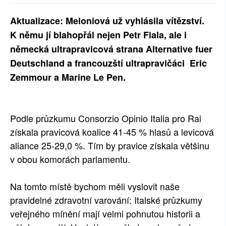
SOCIÁLNÍ SÍTĚ
Aktualizace: Meloniová už vyhlásila vítězství.
K němu jí blahopřál nejen Petr Fiala, ale i
RUBRIKY
německá ultrapravicová strana Alternative fuer
PLNÁ VERZE STRÁNEK
Deutschland a francouzští ultrapravičáci Eric
Zemmour a Marine Le Pen.
Podle průzkumu Consorzio Opinio Italia pro Rai
získala pravicová koalice 41-45 % hlasů a levicová
aliance 25-29,0 %. Tím by pravice získala většinu
v obou komorách parlamentu.
Na tomto místě bychom měli vyslovit naše
pravidelné zdravotní varování: Italské průzkumy
veřejného mínění mají velmi pohnutou historii a