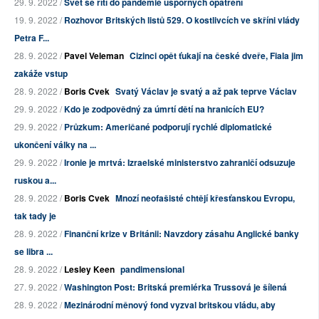
29. 9. 2022 /
Svět se řítí do pandemie úsporných opatření
19. 9. 2022 /
Rozhovor Britských listů 529. O kostlivcích ve skříni vlády
Petra F...
28. 9. 2022 /
Pavel Veleman
Cizinci opět ťukají na české dveře, Fiala jim
zakáže vstup
28. 9. 2022 /
Boris Cvek
Svatý Václav je svatý a až pak teprve Václav
29. 9. 2022 /
Kdo je zodpovědný za úmrtí dětí na hranicích EU?
29. 9. 2022 /
Průzkum: Američané podporují rychlé diplomatické
ukončení války na ...
29. 9. 2022 /
Ironie je mrtvá: Izraelské ministerstvo zahraničí odsuzuje
ruskou a...
28. 9. 2022 /
Boris Cvek
Mnozí neofašisté chtějí křesťanskou Evropu,
tak tady je
28. 9. 2022 /
Finanční krize v Británii: Navzdory zásahu Anglické banky
se libra ...
28. 9. 2022 /
Lesley Keen
pandimensional
27. 9. 2022 /
Washington Post: Britská premiérka Trussová je šílená
28. 9. 2022 /
Mezinárodní měnový fond vyzval britskou vládu, aby