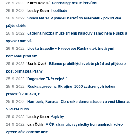
26. 9. 2022 /
Karel Dolejší
Schrödingerovi mírotvůrci
26. 9. 2022 /
Lesley Keen
hoptitude
26. 9. 2022 /
Sonda NASA v pondělí narazí do asteroidu - pokud vše
půjde dobře
26. 9. 2022 /
Jaderná hrozba může změnit náladu v samotném Rusku a
vyvolat tam vš...
26. 9. 2022 /
Lidská tragédie v Hrušovce: Ruský útok tříštivými
bombami proti civ...
25. 9. 2022 /
Boris Cvek
Bilance proběhlých voleb: piráti asi přijdou o
post primátora Prahy
25. 9. 2022 /
Dagestán: "Nět vojně!"
25. 9. 2022 /
Ruská agrese na Ukrajině: 2000 zadržených během
protestů v Rusku; P...
25. 9. 2022 /
Hamburk, Kanada: Obrovské demonstrace ve věci klimatu.
V Praze budo...
25. 9. 2022 /
Lesley Keen
fugivity
24. 9. 2022 /
Jan Čulík
V ČR alarmující výsledky komunálních voleb
zjevně dále ohrozily dem...