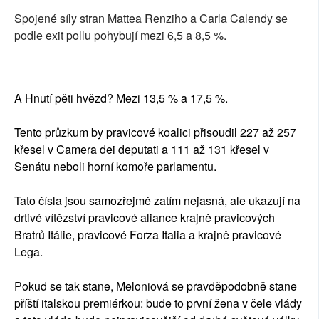
Spojené síly stran Mattea Renziho a Carla Calendy se
podle exit pollu pohybují mezi 6,5 a 8,5 %.
A Hnutí pěti hvězd? Mezi 13,5 % a 17,5 %.
Tento průzkum by pravicové koalici přisoudil 227 až 257
křesel v Camera dei deputati a 111 až 131 křesel v
Senátu neboli horní komoře parlamentu.
Tato čísla jsou samozřejmě zatím nejasná, ale ukazují na
drtivé vítězství pravicové aliance krajně pravicových
Bratrů Itálie, pravicové Forza Italia a krajně pravicové
Lega.
Pokud se tak stane, Meloniová se pravděpodobně stane
příští italskou premiérkou: bude to první žena v čele vlády