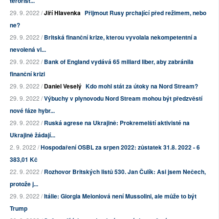
terorist...
29. 9. 2022 /
Jiří Hlavenka
Přijmout Rusy prchající před režimem, nebo
ne?
29. 9. 2022 /
Britská finanční krize, kterou vyvolala nekompetentní a
nevolená vl...
29. 9. 2022 /
Bank of England vydává 65 miliard liber, aby zabránila
finanční krizi
29. 9. 2022 /
Daniel Veselý
Kdo mohl stát za útoky na Nord Stream?
29. 9. 2022 /
Výbuchy v plynovodu Nord Stream mohou být předzvěstí
nové fáze hybr...
29. 9. 2022 /
Ruská agrese na Ukrajině: Prokremelští aktivisté na
Ukrajině žádají...
2. 9. 2022 /
Hospodaření OSBL za srpen 2022: zůstatek 31.8. 2022 - 6
383,01 Kč
22. 9. 2022 /
Rozhovor Britských listů 530. Jan Čulík: Asi jsem Nečech,
protože j...
29. 9. 2022 /
Itálie: Giorgia Meloniová není Mussolini, ale může to být
Trump