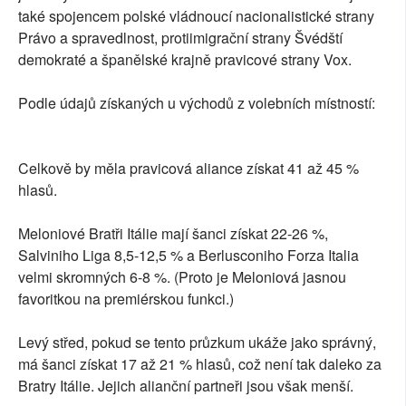
také spojencem polské vládnoucí nacionalistické strany
Právo a spravedlnost, protiimigrační strany Švédští
demokraté a španělské krajně pravicové strany Vox.
Podle údajů získaných u východů z volebních místností:
Celkově by měla pravicová aliance získat 41 až 45 %
hlasů.
Meloniové Bratři Itálie mají šanci získat 22-26 %,
Salviniho Liga 8,5-12,5 % a Berlusconiho Forza Italia
velmi skromných 6-8 %. (Proto je Meloniová jasnou
favoritkou na premiérskou funkci.)
Levý střed, pokud se tento průzkum ukáže jako správný,
má šanci získat 17 až 21 % hlasů, což není tak daleko za
Bratry Itálie. Jejich alianční partneři jsou však menší.