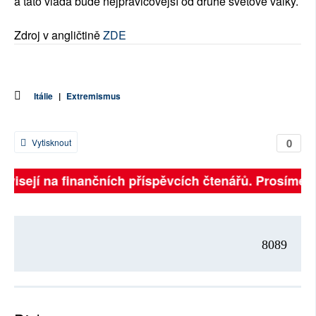
a tato vláda bude nejpravicovější od druhé světové války.
Zdroj v angličtině
ZDE
Itálie
|
Extremismus
0
Vytisknout
ávisejí na finančních příspěvcích čtenářů. Prosíme, p
8089