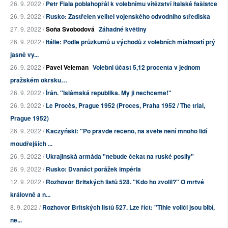
26. 9. 2022 /
Petr Fiala poblahopřál k volebnímu vítězství italské fašistce
26. 9. 2022 /
Rusko: Zastřelen velitel vojenského odvodního střediska
27. 9. 2022 /
Soňa Svobodová
Záhadné květiny
26. 9. 2022 /
Itálie: Podle průzkumů u východů z volebních místností prý
jasně vy...
26. 9. 2022 /
Pavel Veleman
Volebni účast 5,12 procenta v jednom
pražském okrsku…
26. 9. 2022 /
Írán. "Islámská republika. My ji nechceme!"
26. 9. 2022 /
Le Procès, Prague 1952 (Proces, Praha 1952 / The trial,
Prague 1952)
26. 9. 2022 /
Kaczyński: "Po pravdě řečeno, na světě není mnoho lidí
moudřejších ...
26. 9. 2022 /
Ukrajinská armáda "nebude čekat na ruské posily"
26. 9. 2022 /
Rusko: Dvanáct porážek impéria
12. 9. 2022 /
Rozhovor Britských listů 528. "Kdo ho zvolil?" O mrtvé
královně a n...
8. 9. 2022 /
Rozhovor Britských listů 527. Lze říct: "Tihle voliči jsou blbí,
ne...