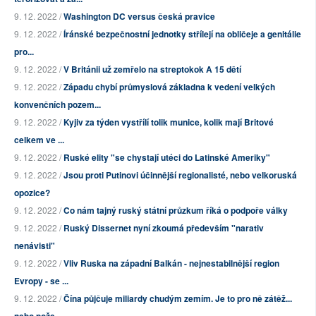
9. 12. 2022 /
Washington DC versus česká pravice
9. 12. 2022 /
Íránské bezpečnostní jednotky střílejí na obličeje a genitálie
pro...
9. 12. 2022 /
V Británii už zemřelo na streptokok A 15 dětí
9. 12. 2022 /
Západu chybí průmyslová základna k vedení velkých
konvenčních pozem...
9. 12. 2022 /
Kyjiv za týden vystřílí tolik munice, kolik mají Britové
celkem ve ...
9. 12. 2022 /
Ruské elity "se chystají utéci do Latinské Ameriky"
9. 12. 2022 /
Jsou proti Putinovi účinnější regionalisté, nebo velkoruská
opozice?
9. 12. 2022 /
Co nám tajný ruský státní průzkum říká o podpoře války
9. 12. 2022 /
Ruský Dissernet nyní zkoumá především "narativ
nenávisti"
9. 12. 2022 /
Vliv Ruska na západní Balkán - nejnestabilnější region
Evropy - se ...
9. 12. 2022 /
Čína půjčuje miliardy chudým zemím. Je to pro ně zátěž...