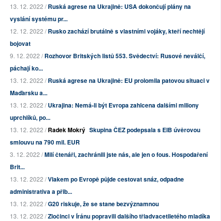
13. 12. 2022 /
Ruská agrese na Ukrajině: USA dokončují plány na
vyslání systému pr...
12. 12. 2022 /
Rusko zachází brutálně s vlastními vojáky, kteří nechtějí
bojovat
9. 12. 2022 /
Rozhovor Britských listů 553. Svědectví: Rusové neválčí,
páchají ko...
13. 12. 2022 /
Ruská agrese na Ukrajině: EU prolomila patovou situaci v
Maďarsku a...
13. 12. 2022 /
Ukrajina: Nemá-li být Evropa zahlcena dalšími miliony
uprchlíků, po...
13. 12. 2022 /
Radek Mokrý
Skupina ČEZ podepsala s EIB úvěrovou
smlouvu na 790 mil. EUR
3. 12. 2022 /
Milí čtenáři, zachránili jste nás, ale jen o fous. Hospodaření
Brit...
13. 12. 2022 /
Vlakem po Evropě půjde cestovat snáz, odpadne
administrativa a přib...
13. 12. 2022 /
G20 riskuje, že se stane bezvýznamnou
13. 12. 2022 /
Zločinci v Íránu popravili dalšího třiadvacetiletého mladíka