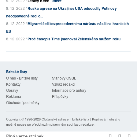
9. 12. 2022 /
Lesley Keen
9dent
8. 12. 2022 /
Ruská agrese na Ukrajině: USA odsoudily Putinovy
neodpovědné řeči o...
8. 12. 2022 /
Migranti čelí bezprecedentnímu nárůstu násilí na hranicích
EU
8. 12. 2022 /
Proč časopis Time jmenoval Zelenského mužem roku
Britské listy
O nás - Britské listy
Stanovy OSBL
Kontakty
Vzkaz redakci
Opravy
Informace pro autory
Reklama
Příspěvky
Obchodní podmínky
Copyright © 1996-2026
Občanské sdružení Britské listy
| Kopírování obsahu
možné pouze po předchozím písemném souhlasu redakce.
Plná verze stránek