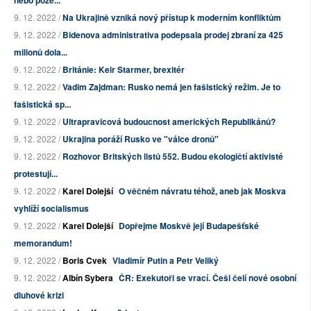
nebo pože...
9. 12. 2022 /
Na Ukrajině vzniká nový přístup k moderním konfliktům
9. 12. 2022 /
Bidenova administrativa podepsala prodej zbraní za 425
milionů dola...
9. 12. 2022 /
Británie: Keir Starmer, brexitér
9. 12. 2022 /
Vadim Zajdman: Rusko nemá jen fašistický režim. Je to
fašistická sp...
9. 12. 2022 /
Ultrapravicová budoucnost amerických Republikánů?
9. 12. 2022 /
Ukrajina poráží Rusko ve "válce dronů"
9. 12. 2022 /
Rozhovor Britských listů 552. Budou ekologičtí aktivisté
protestují...
9. 12. 2022 /
Karel Dolejší
O věčném návratu téhož, aneb jak Moskva
vyhlíží socialismus
9. 12. 2022 /
Karel Dolejší
Dopřejme Moskvě její Budapešťské
memorandum!
9. 12. 2022 /
Boris Cvek
Vladimír Putin a Petr Veliký
9. 12. 2022 /
Albín Sybera
ČR: Exekutoři se vrací. Češi čelí nové osobní
dluhové krizi