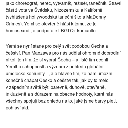
jako choreograf, herec, výtvarník, režisér, tanečník. Strávil
část života ve Švédsku, Nizozemsku a Kalifornii
(vyhlášená hollywoodská taneční škola MaDonny
Grimes). Yemi se otevřeně hlásí k tomu, že je
homosexuál, a podporuje LBGTQ+ komunitu.
Yemi se nyní stane pro celý svět podobou Čecha a
češství. Pan Maezawa pro nás udělal ohromné dobrodiní
nikoli jen tím, že si vybral Čecha – a jistě tím ocenil
Yemiho schopnosti a význam z pohledu globální
umělecké komunity –, ale hlavně tím, že nám umožní
konečně chápat Česko a češství tak, jak by to mělo
v západním světě být: barevně, duhově, otevřeně,
inkluzivně a s důrazem na obecné hodnoty, které nás
všechny spojují bez ohledu na to, jaké jsme barvy pleti,
pohlaví atd.