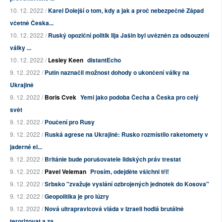
10. 12. 2022 /
Karel Dolejší o tom, kdy a jak a proč nebezpečně Západ
včetně Česka...
10. 12. 2022 /
Ruský opoziční politik Ilja Jašin byl uvězněn za odsouzení
války ...
10. 12. 2022 /
Lesley Keen
distantEcho
9. 12. 2022 /
Putin naznačil možnost dohody o ukončení války na
Ukrajině
9. 12. 2022 /
Boris Cvek
Yemi jako podoba Čecha a Česka pro celý
svět
9. 12. 2022 /
Poučení pro Rusy
9. 12. 2022 /
Ruská agrese na Ukrajině: Rusko rozmístilo raketomety v
jaderné el...
9. 12. 2022 /
Británie bude porušovatele lidských práv trestat
9. 12. 2022 /
Pavel Veleman
Prosím, odejděte všichni tři!
9. 12. 2022 /
Srbsko "zvažuje vyslání ozbrojených jednotek do Kosova"
9. 12. 2022 /
Geopolitika je pro lúzry
9. 12. 2022 /
Nová ultrapravicová vláda v Izraeli hodlá brutálně
terorizovat a za...