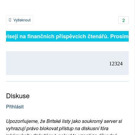
2
Vytisknout
závisejí na finančních příspěvcích čtenářů. Prosíme, p
12324
Diskuse
Přihlásit
Upozorňujeme, že Britské listy jako soukromý server si
vyhrazují právo blokovat přístup na diskusní fóra