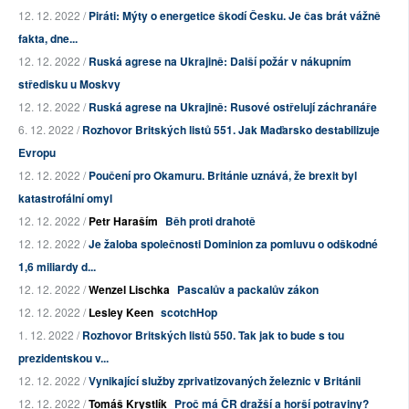
12. 12. 2022 /
Piráti: Mýty o energetice škodí Česku. Je čas brát vážně
fakta, dne...
12. 12. 2022 /
Ruská agrese na Ukrajině: Další požár v nákupním
středisku u Moskvy
12. 12. 2022 /
Ruská agrese na Ukrajině: Rusové ostřelují záchranáře
6. 12. 2022 /
Rozhovor Britských listů 551. Jak Maďarsko destabilizuje
Evropu
12. 12. 2022 /
Poučení pro Okamuru. Británie uznává, že brexit byl
katastrofální omyl
12. 12. 2022 /
Petr Haraším
Běh proti drahotě
12. 12. 2022 /
Je žaloba společnosti Dominion za pomluvu o odškodné
1,6 miliardy d...
12. 12. 2022 /
Wenzel Lischka
Pascalův a packalův zákon
12. 12. 2022 /
Lesley Keen
scotchHop
1. 12. 2022 /
Rozhovor Britských listů 550. Tak jak to bude s tou
prezidentskou v...
12. 12. 2022 /
Vynikající služby zprivatizovaných železnic v Británii
12. 12. 2022 /
Tomáš Krystlík
Proč má ČR dražší a horší potraviny?