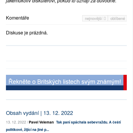
jakémukoliv diskutérovi, pokud to uznají za důvodné.
Komentáře
nejnovější
oblíbené
Diskuse je prázdná.
Obsah vydání | 13. 12. 2022
13. 12. 2022 /
Pavel Veleman
Tak paní spáchala sebevraždu. A čeští
politikové, žijící na jiné p...