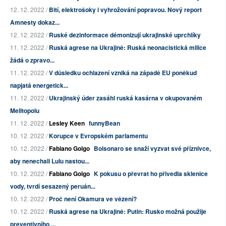
12. 12. 2022 /
Bití, elektrošoky i vyhrožování popravou. Nový report
Amnesty dokaz...
12. 12. 2022 /
Ruské dezinformace démonizují ukrajinské uprchlíky
11. 12. 2022 /
Ruská agrese na Ukrajině: Ruská neonacistická milice
žádá o zpravo...
11. 12. 2022 /
V důsledku ochlazení vzniká na západě EU poněkud
napjatá energetick...
11. 12. 2022 /
Ukrajinský úder zasáhl ruská kasárna v okupovaném
Melitopolu
11. 12. 2022 /
Lesley Keen
funnyBean
10. 12. 2022 /
Korupce v Evropském parlamentu
10. 12. 2022 /
Fabiano Golgo
Bolsonaro se snaží vyzvat své příznivce,
aby nenechali Lulu nastou...
10. 12. 2022 /
Fabiano Golgo
K pokusu o převrat ho přivedla sklenice
vody, tvrdí sesazený peruán...
10. 12. 2022 /
Proč není Okamura ve vězení?
10. 12. 2022 /
Ruská agrese na Ukrajině: Putin: Rusko možná použije
preventivního ...