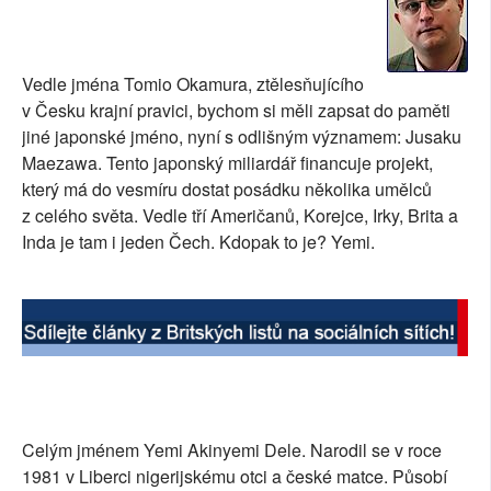
SOCIÁLNÍ SÍTĚ
RUBRIKY
Vedle jména Tomio Okamura, ztělesňujícího
v Česku krajní pravici, bychom si měli zapsat do paměti
PLNÁ VERZE STRÁNEK
jiné japonské jméno, nyní s odlišným významem: Jusaku
Maezawa. Tento japonský miliardář financuje projekt,
který má do vesmíru dostat posádku několika umělců
z celého světa. Vedle tří Američanů, Korejce, Irky, Brita a
Inda je tam i jeden Čech. Kdopak to je? Yemi.
Celým jménem Yemi Akinyemi Dele. Narodil se v roce
1981 v Liberci nigerijskému otci a české matce. Působí