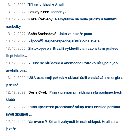
13. 12. 2022 /
Tři mrtví kluci v Anglii
13. 12. 2022 /
Lesley Keen
loonday2
13. 12. 2022 /
Karel Červený
Nemyslíme na malé příčiny s velkými
následky
13. 12. 2022 /
Soňa Svobodová
Jako za císaře pána...
13. 12. 2022 /
Záporoží: Nejnebezpečnější místo na světě
13. 12. 2022 /
Zlatokopové v Brazílii vyklučili v amazonském pralese
ilegální siln...
13. 12. 2022 /
V Číně se šíří covid a onemocněli zdravotníci, poté, co
uvolnila om...
13. 12. 2022 /
USA oznamují pokrok v oblasti úsilí o získávání energie z
jaderné...
12. 12. 2022 /
Boris Cvek
Přímý přenos z mejdanu šéfů poslaneckých
klubů
12. 12. 2022 /
Putin uprostřed prohrávané války letos nebude pořádat
svou dlouhou ...
12. 12. 2022 /
Varování: V Británii zahynuli tři malí chlapci. Hráli si na
jezeře ...