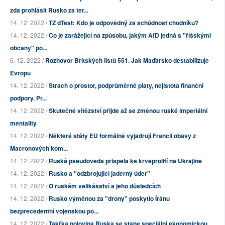
zda prohlásit Rusko za ter...
14. 12. 2022 /
TZ dTest: Kdo je odpovědný za schůdnost chodníku?
14. 12. 2022 /
Co je zarážející na způsobu, jakým AfD jedná s "říšskými
občany" po...
6. 12. 2022 /
Rozhovor Britských listů 551. Jak Maďarsko destabilizuje
Evropu
14. 12. 2022 /
Strach o prostor, podprůměrné platy, nejistota finanční
podpory. Pr...
14. 12. 2022 /
Skutečné vítězství přijde až se změnou ruské imperiální
mentality
14. 12. 2022 /
Některé státy EU formálně vyjadřují Francii obavy z
Macronových kom...
14. 12. 2022 /
Ruská pseudověda přispěla ke krveprolití na Ukrajině
14. 12. 2022 /
Rusko a "odzbrojující jaderný úder"
14. 12. 2022 /
O ruském velikášství a jeho důsledcích
14. 12. 2022 /
Rusko výměnou za "drony" poskytlo Íránu
bezprecedentní vojenskou po...
14. 12. 2022 /
Takřka polovina Ruska se stane speciální ekonomickou