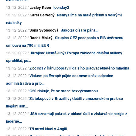
13. 12. 2022 /
Lesley Keen
loonday2
13. 12. 2022 /
Karel Červený
Nemyslíme na malé příčiny s velkými
následky
13. 12. 2022 /
Soňa Svobodová
Jako za císaře pána...
13. 12. 2022 /
Radek Mokrý
Skupina ČEZ podepsala s EIB úvěrovou
smlouvu na 790 mil. EUR
13. 12. 2022 /
Ukrajina: Nemá-li být Evropa zahlcena dalšími miliony
uprchlíků, po...
13. 12. 2022 /
Zločinci v Íránu popravili dalšího třiadvacetiletého mladíka
13. 12. 2022 /
Vlakem po Evropě půjde cestovat snáz, odpadne
administrativa a přib...
13. 12. 2022 /
G20 riskuje, že se stane bezvýznamnou
13. 12. 2022 /
Zlatokopové v Brazílii vyklučili v amazonském pralese
ilegální siln...
13. 12. 2022 /
USA oznamují pokrok v oblasti úsilí o získávání energie z
jaderné...
13. 12. 2022 /
Tři mrtví kluci v Anglii