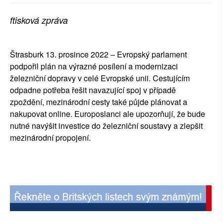
SOCIÁLNÍ SÍTĚ
ftisková zpráva
RUBRIKY
Štrasburk 13. prosince 2022 – Evropský parlament
PLNÁ VERZE STRÁNEK
podpořil plán na výrazné posílení a modernizaci
železniční dopravy v celé Evropské unii. Cestujícím
odpadne potřeba řešit navazující spoj v případě
zpoždění, mezinárodní cesty také půjde plánovat a
nakupovat online. Europoslanci ale upozorňují, že bude
nutné navýšit investice do železniční soustavy a zlepšit
mezinárodní propojení.