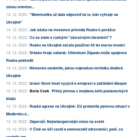
zónou orientov...
14. 12. 2022 /
"Matematika už dala odpověď na to, kdo vyhraje na
Ukrajině"
14. 12. 2022 /
Jak sázka na trestance přivedla Rusko k porážce
14. 12. 2022 /
Co se stalo s ruskými "zázračnými zbraněmi"?
14. 12. 2022 /
Rusko na Ukrajině začalo používat 40 let starou munici
14. 12. 2022 /
Srbsko hraje vabank: Ultimátum Západu může spojence
Ruska poškodit
14. 12. 2022 /
Německo oznámilo, jakou vojenskou techniku dodává
Ukrajině
14. 12. 2022 /
Izrael: Nové hnutí vyzývá k emigraci a zakládání diaspor
12. 12. 2022 /
Boris Cvek
Přímý přenos z mejdanu šéfů poslaneckých
klubů
13. 12. 2022 /
Ruská agrese na Ukrajině: EU prolomila patovou situaci v
Maďarsku a...
13. 12. 2022 /
Záporoží: Nejnebezpečnější místo na světě
13. 12. 2022 /
V Číně se šíří covid a onemocněli zdravotníci, poté, co
uvolnila om...