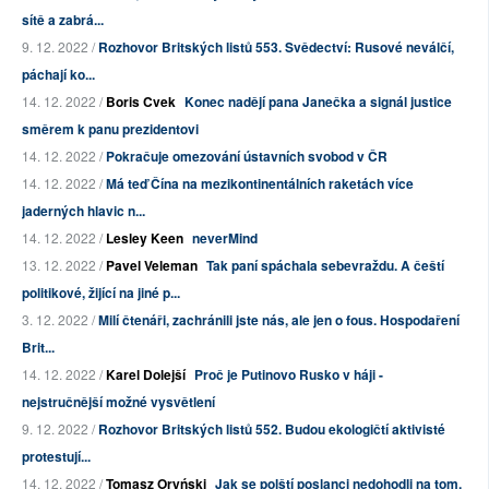
sítě a zabrá...
9. 12. 2022 /
Rozhovor Britských listů 553. Svědectví: Rusové neválčí,
páchají ko...
14. 12. 2022 /
Boris Cvek
Konec nadějí pana Janečka a signál justice
směrem k panu prezidentovi
14. 12. 2022 /
Pokračuje omezování ústavních svobod v ČR
14. 12. 2022 /
Má teď Čína na mezikontinentálních raketách více
jaderných hlavic n...
14. 12. 2022 /
Lesley Keen
neverMind
13. 12. 2022 /
Pavel Veleman
Tak paní spáchala sebevraždu. A čeští
politikové, žijící na jiné p...
3. 12. 2022 /
Milí čtenáři, zachránili jste nás, ale jen o fous. Hospodaření
Brit...
14. 12. 2022 /
Karel Dolejší
Proč je Putinovo Rusko v háji -
nejstručnější možné vysvětlení
9. 12. 2022 /
Rozhovor Britských listů 552. Budou ekologičtí aktivisté
protestují...
14. 12. 2022 /
Tomasz Oryński
Jak se polští poslanci nedohodli na tom,