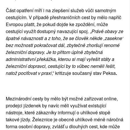
Část opatření míří i na zlepšení služeb vůči samotným
cestujícím. V případě přeshraničních cest by mělo napříč
Evropou platit, že pokud dojde ke zpoždění, může
cestující využít dostupný navazující spoj. „
Právě obavy ze
špatné návaznosti a z toho, že se člověk někde ‚zasekne‘
bez možnosti pokračovat dál, zbytečně zhoršují renomé
železniční dopravy. Je to přitom úplně zbytečná
administrativní překážka, kterou si mají vyřešit státy a
železniční dopravci, cestující by to vůbec neměli řešit,
natož pociťovat v praxi
,” kritizuje současný stav Peksa
.
Mezinárodní cesty by mělo být možné zařizovat online,
prodejci jízdenek by navíc měli využívat existující
nástroje, které zákazníky informují o uhlíkové stopě
takové jízdy. Železnice je obecně uhlíkově méně náročná
forma osobní dopravy, zvlášť u dlouhých cest, kde může