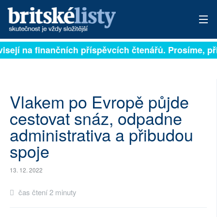
visejí na finančních příspěvcích čtenářů. Prosíme, při
PŘIHLÁSIT
AKTUÁLNÍ VYDÁNÍ
ARCHIV
Vlakem po Evropě půjde
cestovat snáz, odpadne
ROZHOVORY
administrativa a přibudou
TÉMATA
spoje
NEJČTENĚJŠÍ ZA 7 DNÍ
13. 12. 2022
AUTOŘI
čas čtení 2 minuty
PŘÍSPĚVKY NA PROVOZ