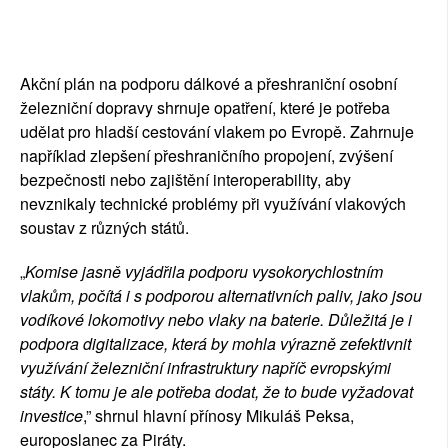
Akční plán na podporu dálkové a přeshraniční osobní
železniční dopravy shrnuje opatření, které je potřeba
udělat pro hladší cestování vlakem po Evropě. Zahrnuje
například zlepšení přeshraničního propojení, zvýšení
bezpečnosti nebo zajištění interoperability, aby
nevznikaly technické problémy při využívání vlakových
soustav z různých států.
„
Komise jasně vyjádřila podporu vysokorychlostním
vlakům, počítá i s podporou alternativních paliv, jako jsou
vodíkové lokomotivy nebo vlaky na baterie. Důležitá je i
podpora digitalizace, která by mohla výrazně zefektivnit
využívání železniční infrastruktury napříč evropskými
státy. K tomu je ale potřeba dodat, že to bude vyžadovat
investice
,” shrnul hlavní přínosy Mikuláš Peksa,
europoslanec za Piráty.