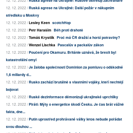
12. 12. 2022 /
Ruská agrese na Ukrajině: Rusové ostřelují záchranáře
12. 12. 2022 /
Ruská agrese na Ukrajině: Další požár v nákupním
středisku u Moskvy
12. 12. 2022 /
Lesley Keen
scotchHop
12. 12. 2022 /
Petr Haraším
Běh proti drahotě
12. 12. 2022 /
Tomáš Krystlík
Proč má ČR dražší a horší potraviny?
12. 12. 2022 /
Wenzel Lischka
Pascalův a packalův zákon
12. 12. 2022 /
Poučení pro Okamuru. Británie uznává, že brexit byl
katastrofální omyl
12. 12. 2022 /
Je žaloba společnosti Dominion za pomluvu o odškodné
1,6 miliardy d...
12. 12. 2022 /
Rusko zachází brutálně s vlastními vojáky, kteří nechtějí
bojovat
12. 12. 2022 /
Ruské dezinformace démonizují ukrajinské uprchlíky
12. 12. 2022 /
Piráti: Mýty o energetice škodí Česku. Je čas brát vážně
fakta, dne...
12. 12. 2022 /
Putin uprostřed prohrávané války letos nebude pořádat
svou dlouhou ...