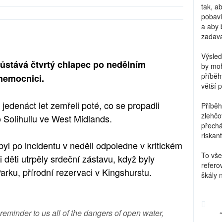
tak, a
pobavi
a aby 
zadava
Výsled
zůstává čtvrtý chlapec po nedělním
by moh
příběh
 nemocnici.
větší 
 jedenáct let zemřeli poté, co se propadli
Příběh
zlehčo
 Solihullu ve West Midlands.
přechá
riskant
 byl po incidentu v neděli odpoledne v kritickém
To vše
 děti utrpěly srdeční zástavu, když byly
refero
arku, přírodní rezervaci v Kingshurstu.
škály 
 reminder to us all of the dangers of open water,