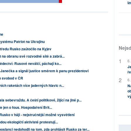
Iz
ne
ystému Patriot na Ukrajinu
Nejsd
tředu Rusko zaútočilo na Kyjev
 na obranu své rozvodné sítě a zabrá...
6.
ědectví: Rusové neválčí, páchají ko...
Ja
Janečka a signál justice směrem k panu prezidentovi
ře
h svobod v ČR
6.
ích raketách více jaderných hlavic n...
NA
ob
v
a sebevraždu. A čeští politikové, žijící na jiné p...
ale jen o fous. Hospodaření Brit...
Rusko v háji - nejstručnější možné vysvětlení
ou ekologičtí aktivisté protestují...
poslanci nedohodli na tom, zda prohlásit Rusko za ter...