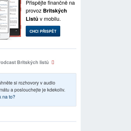
Přispějte finančně na
provoz
Britských
v mobilu.
Listů
CHCI PŘISPĚT
odcast Britských listů
áhněte si rozhovory v audio
mátu a poslouchejte je kdekoliv.
k na to?