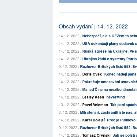
Obsah vydání | 14. 12. 2022
14. 12. 2022 /
Nebezpečí, ale s ČEZem to neh
14. 12. 2022 /
USA dokončují plány dodávek s
14. 12. 2022 /
Ruská agrese na Ukrajině: Ve s
14. 12. 2022 /
Ukrajina žádá o systémy Patriot
9. 12. 2022 /
Rozhovor Britských listů 553. Sv
14. 12. 2022 /
Boris Cvek
Konec nadějí pana 
14. 12. 2022 /
Pokračuje omezování ústavníc
14. 12. 2022 /
Má teď Čína na mezikontinentáln
14. 12. 2022 /
Lesley Keen
neverMind
13. 12. 2022 /
Pavel Veleman
Tak paní spáchal
3. 12. 2022 /
Milí čtenáři, zachránili jste nás, 
14. 12. 2022 /
Karel Dolejší
Proč je Putinovo 
9. 12. 2022 /
Rozhovor Britských listů 552. Bud
14. 12. 2022 /
Tomasz Oryński
Jak se polští 