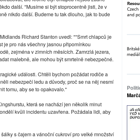
kdo další. "Musíme si být stoprocentně jisti, že v
bně nikdo další. Budeme tu tak dlouho, jak to bude
t Midlands Richard Stanton uvedl: ""Smrt chlapců je
st je pro nás všechny jasnou připomínkou
vodě, zejména v zimních měsících. Zamrzlá jezera,
padat malebně, ale mohou být smrtelně nebezpečné.
tragické události. Chtěli bychom požádat rodiče a
něli nebezpečí ledu a důvody, proč se na něj nesmí
Polit
it tomu, aby se to opakovalo."
Marč
ingshurstu, která se nachází jen několik minut
ndělí kvůli incidentu uzavřena. Požádala lidi, aby
šálky s čajem a vánoční cukroví pro velké množství