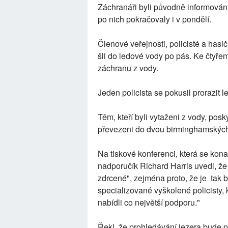
Záchranáři byli původně informováni
po nich pokračovaly i v pondělí.
Členové veřejnosti, policisté a hasič
šli do ledové vody po pás. Ke čtyře
záchranu z vody.
Jeden policista se pokusil prorazit 
Těm, kteří byli vytaženi z vody, pos
převezeni do dvou birminghamských 
Na tiskové konferenci, která se kona
nadporučík Richard Harris uvedl, že
zdrcené", zejména proto, že je tak
specializované vyškolené policisty, k
nabídli co největší podporu."
Řekl, že prohledávání jezera bude p