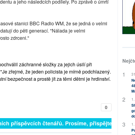
dentu a jeho následcích podílely. Po zprávě o úmrtí
zhlasové stanici BBC Radio WM, že se jedná o velmi
datují do pěti generací. "Nálada je velmi
osto zdrceni."
Nejčt
ochválil záchranné složky za jejich úsilí při
 "Je zřejmé, že jeden policista je mírně podchlazený.
31
ní bezpečnost a prostě jít za těmi dětmi je hrdinství.
Ne
48
M
1.
Sh
0
go
do
ch příspěvcích čtenářů. Prosíme, přispějte. ➥
1.
Po