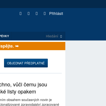
Přihlásit
PĚVKY
ějte. ➥
OBJEDNAT PŘEDPLATNÉ
hno, vůči čemu jsou
ské listy opakem
ním obsahem současných novin je
ionalizované zpravodajství zpracované