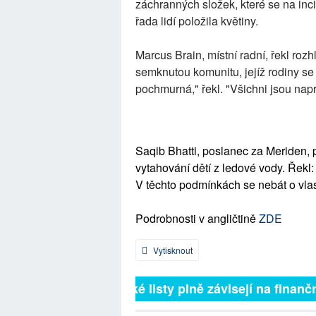
záchranných složek, které se na inci
řada lidí položila květiny.
Marcus Brain, místní radní, řekl ro
semknutou komunitu, jejíž rodiny se 
pochmurná," řekl. "Všichni jsou napr
Saqib Bhatti, poslanec za Meriden, p
vytahování dětí z ledové vody. Řekl:
V těchto podmínkách se nebát o vlast
Podrobnosti v angličtině
ZDE
Vytisknout
Britské listy plně závisejí na finanční