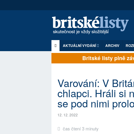
AKTUÁLNÍ VYDÁNÍ
ARCHIV
ROZ
Britské listy plně závi
Varování: V Britán
chlapci. Hráli si 
se pod nimi prol
12. 12. 2022
čas čtení 3 minuty