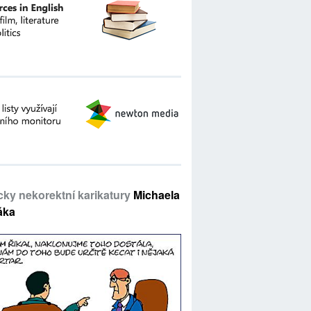
icky nekorektní karikatury
Michaela
áka