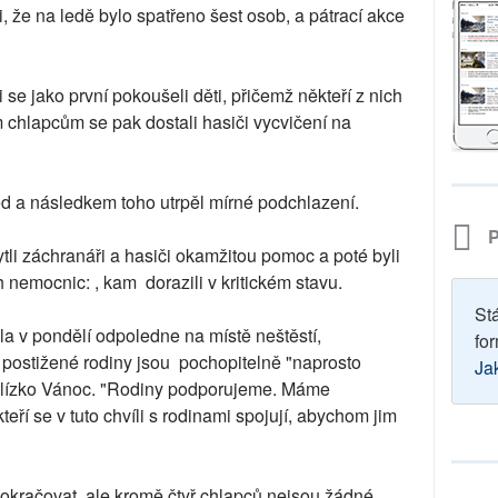
, že na ledě bylo spatřeno šest osob, a pátrací akce
i se jako první pokoušeli děti, přičemž někteří z nich
m chlapcům se pak dostali hasiči vycvičení na
led a následkem toho utrpěl mírné podchlazení.
P
kytli záchranáři a hasiči okamžitou pomoc a poté byli
nemocnic: , kam dorazili v kritickém stavu.
St
la v pondělí odpoledne na místě neštěstí,
for
 postižené rodiny jsou pochopitelně "naprosto
Ja
 blízko Vánoc. "Rodiny podporujeme. Máme
teří se v tuto chvíli s rodinami spojují, abychom jim
okračovat, ale kromě čtyř chlapců nejsou žádné