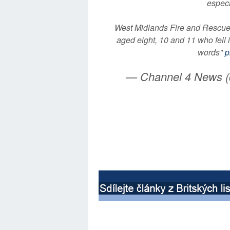
especi
West Midlands Fire and Rescue'
aged eight, 10 and 11 who fell i
words"
p
— Channel 4 News