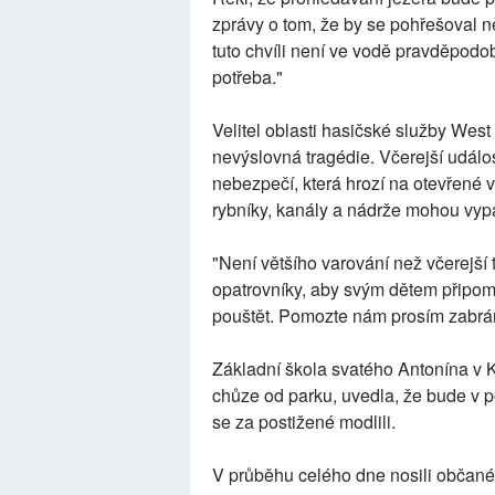
zprávy o tom, že by se pohřešoval ně
tuto chvíli není ve vodě pravděpodo
potřeba."
Velitel oblasti hasičské služby Wes
nevýslovná tragédie. Včerejší událo
nebezpečí, která hrozí na otevřené 
rybníky, kanály a nádrže mohou vy
"Není většího varování než včerejší 
opatrovníky, aby svým dětem připom
pouštět. Pomozte nám prosím zabrán
Základní škola svatého Antonína v K
chůze od parku, uvedla, že bude v po
se za postižené modlili.
V průběhu celého dne nosili občané 