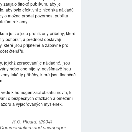
by zaujalo široké publikum, aby je
lo, aby bylo efektivní z hlediska nákladů
bylo možno prodat pozornost publika
telům reklamy.
kem je, že jsou přehlíženy příběhy, které
ly pohoršit, a přednost dostávají
y, které jsou přijatelné a zábavné pro
počet čtenářů.
y, jejichž zpracování je nákladné, jsou
vány nebo opomíjeny, nevšímavě jsou
zeny také ty příběhy, které jsou finančně
ní.
 vede k homogenizaci obsahu novin, k
vání o bezpečných otázkách a omezení
názorů a vyjadřovaných myšlenek.
R.G. Picard, (2004)
“Commercialism and newspaper