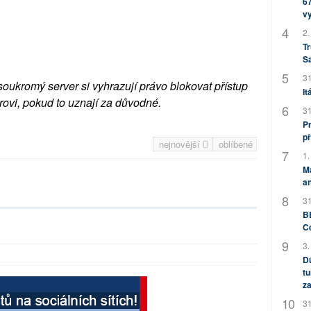
67
v
2.
Tr
S
31
soukromý server si vyhrazují právo blokovat přístup
It
rovi, pokud to uznají za důvodné.
31
Pr
př
nejnovější
oblíbené
1.
M
an
31
BB
C
3.
Dů
tu
za
31