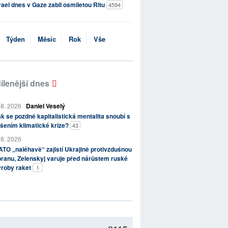
rael dnes v Gaze zabil osmiletou Ritu
4594
Týden
Měsíc
Rok
Vše
ílenější dnes
 8. 2026
Daniel Veselý
k se pozdně kapitalistická mentalita snoubí s
šením klimatické krize?
43
 8. 2026
TO „naléhavě“ zajistí Ukrajině protivzdušnou
ranu, Zelenskyj varuje před nárůstem ruské
ýroby raket
1