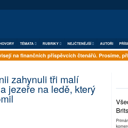
HOVORY
TÉMATA
RUBRIKY
NEJČTENĚJŠÍ
AUTOŘI
PŘÍS
sejí na finančních příspěvcích čtenářů. Prosíme, přisp
ii zahynuli tři malí
na jezeře na ledě, který
omil
Všec
Brit
Primár
komerc