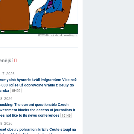
enější
. 7. 2026
smyslná hysterie kvůli imigrantům: Více než
 000 lidí se už dobrovolně vrátilo z Ceuty do
aroka
15455
 8. 2026
ocking: The current questionable Czech
vernment blocks the access of journalists it
es not like to its news conferences
15146
 8. 2026
čet obětí v pohraniční krizi v Ceutě stoupl na