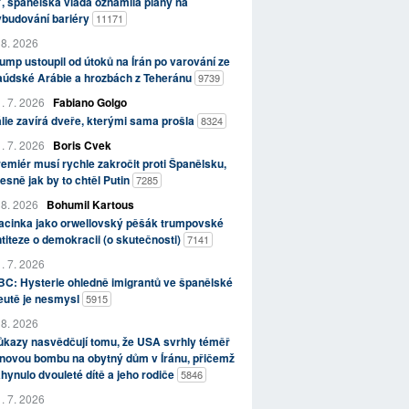
, španělská vláda oznámila plány na
ybudování bariéry
11171
 8. 2026
ump ustoupil od útoků na Írán po varování ze
aúdské Arábie a hrozbách z Teheránu
9739
. 7. 2026
Fabiano Golgo
álie zavírá dveře, kterými sama prošla
8324
. 7. 2026
Boris Cvek
emiér musí rychle zakročit proti Španělsku,
esně jak by to chtěl Putin
7285
 8. 2026
Bohumil Kartous
acinka jako orwellovský pěšák trumpovské
titeze o demokracii (o skutečnosti)
7141
. 7. 2026
C: Hysterie ohledně imigrantů ve španělské
eutě je nesmysl
5915
 8. 2026
kazy nasvědčují tomu, že USA svrhly téměř
novou bombu na obytný dům v Íránu, přičemž
hynulo dvouleté dítě a jeho rodiče
5846
. 7. 2026