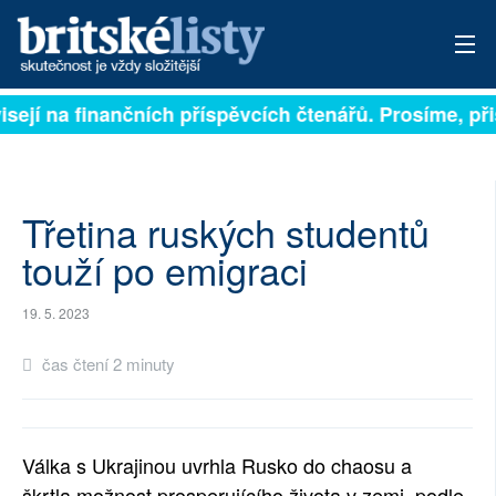
isejí na finančních příspěvcích čtenářů. Prosíme, přis
PŘIHLÁSIT
AKTUÁLNÍ VYDÁNÍ
ARCHIV
Třetina ruských studentů
touží po emigraci
ROZHOVORY
19. 5. 2023
TÉMATA
čas čtení 2 minuty
NEJČTENĚJŠÍ ZA 7 DNÍ
AUTOŘI
Válka s Ukrajinou uvrhla Rusko do chaosu a
PŘÍSPĚVKY NA PROVOZ
škrtla možnost prosperujícího života v zemi, podle