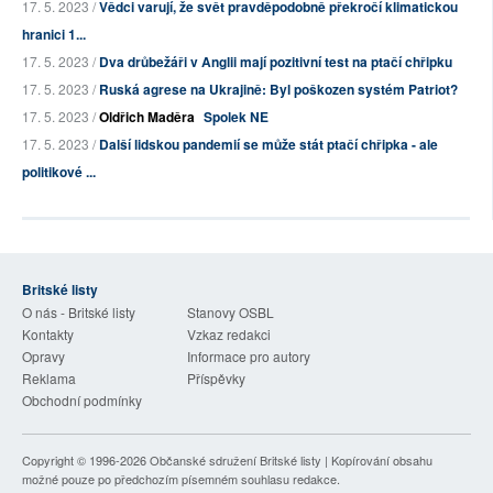
17. 5. 2023 /
Vědci varují, že svět pravděpodobně překročí klimatickou
hranici 1...
17. 5. 2023 /
Dva drůbežáři v Anglii mají pozitivní test na ptačí chřipku
17. 5. 2023 /
Ruská agrese na Ukrajině: Byl poškozen systém Patriot?
17. 5. 2023 /
Oldřich Maděra
Spolek NE
17. 5. 2023 /
Další lidskou pandemií se může stát ptačí chřipka - ale
politikové ...
Britské listy
O nás - Britské listy
Stanovy OSBL
Kontakty
Vzkaz redakci
Opravy
Informace pro autory
Reklama
Příspěvky
Obchodní podmínky
Copyright © 1996-2026
Občanské sdružení Britské listy
| Kopírování obsahu
možné pouze po předchozím písemném souhlasu redakce.