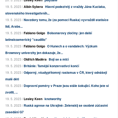
Lesley Keen
playdate
19. 5. 2023 /
Albín Sybera
Hlavní podezřelý z vraždy Jána Kuciaka,
slovenského investigativníh...
19. 5. 2023 /
Navzdory tomu, že (za pomoci Ruska) vyvraždil statisíce
lidí, Arabs...
19. 5. 2023 /
Fabiano Golgo
Bolsonarovy zločiny: jen další
latinskoamerický "caudillo"
19. 5. 2023 /
Fabiano Golgo
O Hunech a o vandalech: Výzkum
Brownovy univerzity jen dokazuje, že...
19. 5. 2023 /
Oldřich Maděra
Bojí se a mlčí
19. 5. 2023 /
Británie: Tamější konzervativci končí
19. 5. 2023 /
Odporný, všudypřítomný rasismus v ČR, který odnášejí
malé děti
19. 5. 2023 /
Dopravní poměry v Praze jsou stále šokující. Koho jste si
zvolili, ...
19. 5. 2023 /
Lesley Keen
knotworthy
19. 5. 2023 /
Ruská agrese na Ukrajině: Zelenskij se osobně zúčastní
zasedání G7