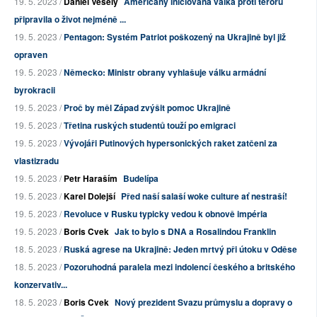
19. 5. 2023 /
Daniel Veselý
Američany iniciovaná válka proti teroru
připravila o život nejméně ...
19. 5. 2023 /
Pentagon: Systém Patriot poškozený na Ukrajině byl již
opraven
19. 5. 2023 /
Německo: Ministr obrany vyhlašuje válku armádní
byrokracii
19. 5. 2023 /
Proč by měl Západ zvýšit pomoc Ukrajině
19. 5. 2023 /
Třetina ruských studentů touží po emigraci
19. 5. 2023 /
Vývojáři Putinových hypersonických raket zatčeni za
vlastizradu
19. 5. 2023 /
Petr Haraším
Budelípa
19. 5. 2023 /
Karel Dolejší
Před naší salaší woke culture ať nestraší!
19. 5. 2023 /
Revoluce v Rusku typicky vedou k obnově impéria
19. 5. 2023 /
Boris Cvek
Jak to bylo s DNA a Rosalindou Franklin
18. 5. 2023 /
Ruská agrese na Ukrajině: Jeden mrtvý při útoku v Oděse
18. 5. 2023 /
Pozoruhodná paralela mezi indolencí českého a britského
konzervativ...
18. 5. 2023 /
Boris Cvek
Nový prezident Svazu průmyslu a dopravy o