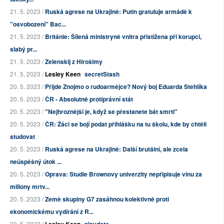
21. 5. 2023 /
Ruská agrese na Ukrajině: Putin gratuluje armádě k
"osvobození" Bac...
21. 5. 2023 /
Británie: Šílená ministryně vnitra přistižena při korupci,
slabý pr...
21. 5. 2023 /
Zelenskij z Hirošimy
21. 5. 2023 /
Lesley Keen
secretStash
20. 5. 2023 /
Přijde Znojmo o rudoarmějce? Nový boj Eduarda Stehlíka
20. 5. 2023 /
ČR - Absolutně protiprávní stát
20. 5. 2023 /
"Nejhroznější je, když se přestanete bát smrti"
20. 5. 2023 /
ČR: Žáci se bojí podat přihlášku na tu školu, kde by chtěli
studovat
20. 5. 2023 /
Ruská agrese na Ukrajině: Další brutální, ale zcela
neúspěšný útok ...
20. 5. 2023 /
Oprava: Studie Brownovy univerzity nepřipisuje vinu za
miliony mrtv...
20. 5. 2023 /
Země skupiny G7 zasáhnou kolektivně proti
ekonomickému vydírání z R...
20. 5. 2023 /