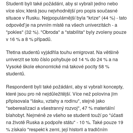
Studenti byli také požádáni, aby si vybrali jedno nebo
více slov, která jsou nejvhodnější pro popis současné
situace v Rusku. Nejpopulárnější byla "krize" (44 %) - tato
odpověď je na prvním místě na všech univerzitách - a
"pokles" (32 %). "Obroda" a "stabilita" byly zvoleny pouze
v 16 % a 8 % případů.
Třetina studentů vyjádřila touhu emigrovat. Na většině
univerzit se toto číslo pohybuje od 14 % do 24 % a na
Vysoké škole ekonomické má takové pocity 58 %
studentů.
Respondenti byli také požádáni, aby si vybrali koncepty,
které jsou pro ně nejdůležitější. Více než polovina jim
připisovala "lásku, vztahy a rodinu", stejně jako
"seberealizaci a všestranný rozvoj", 47 % materiální
blahobyt. Nejméně ze všeho se studenti touží po "účasti
na životě Ruska a podpoře státu" - 10 %. Také pouze 19
% získalo "respekt k zemi, její historii a tradičním