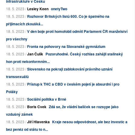
infrastruktuře v Česku
18. 5. 2023 /
Lesley Keen
onetyTwo
18. 5. 2023 /
Rozhovor Britských listů 600. Co je špatného na
přijímacích zkoušká...
18. 5. 2023 /
V den boje proti homofobii odmítl Parlament ČR manželství
pro všechny
18. 5. 2023 /
Fronta na pohovory na Slovanské gymnázium
18. 5. 2023 /
Jan Čulík
Pozoruhodné. Český rozhlas zahájil stalinský
hon proti nekonformním...
18. 5. 2023 /
Slovensko na pokraji zablokování právního uznání
transsexuálů
18. 5. 2023 /
Přístup k THC a CBD v českém pojetí je absurdní i pro
Poláky
18. 5. 2023 /
Sociální politika v Brně
18. 5. 2023 /
Boris Cvek
Zdá se, že vládní balíček se rozsype jako
vzdušný zámek
18. 5. 2023 /
Jiří Hlavenka
Kraje nesou odpovědnost, ale bez investic a
bez peněz od státu to n...