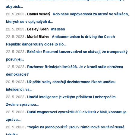
aby získ...
22. 5. 2023 /
Daniel Veselý
Kdo nese odpovědnost za mrtvé ve válkách,
kterých se v uplynulých d...
22. 5. 2023 /
Lesley Keen
wistless
22. 5. 2023 /
Muriel Blaive
Anticommunism is driving the Czech
Republic dangerously close to Ho...
22. 5. 2023 /
Británie: Rozumní konzervativci se obávají, že trumpovský
posun jej...
12. 5. 2023 /
Rozhovor Britských listů 598. Je v Izraeli stále ohrožena
demokracie?
20. 5. 2023 /
Už příští volby ohrožují dezinformace řízené umělou
inteligencí, va...
22. 5. 2023 /
Umělá inteligence je velkým příslibem i nebezpečím.
Zvolme správnou...
22. 5. 2023 /
Ruští wagnerovci vyvraždili 500 civilistů v Mali, konstatuje
zpráva...
22. 5. 2023 /
"Vojáci na jedno použití" jsou v rámci nové brutální ruské
taktiky...