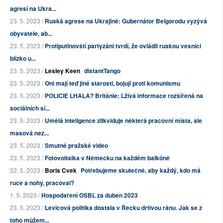
agresí na Ukra...
23. 5. 2023 /
Ruská agrese na Ukrajině: Gubernátor Belgorodu vyzývá
obyvatele, ab...
23. 5. 2023 /
Protiputinovští partyzáni tvrdí, že ovládli ruskou vesnici
blízko u...
23. 5. 2023 /
Lesley Keen
distantTango
23. 5. 2023 /
Oni mají teď jiné starosti, bojují proti komunismu
23. 5. 2023 /
POLICIE LHALA? Británie: Lživá informace rozšířená na
sociálních sí...
23. 5. 2023 /
Umělá inteligence zlikviduje některá pracovní místa, ale
masová nez...
23. 5. 2023 /
Smutné pražské video
23. 5. 2023 /
Fotovoltaika v Německu na každém balkóně
22. 5. 2023 /
Boris Cvek
Potřebujeme skutečně, aby každý, kdo má
ruce a nohy, pracoval?
1. 5. 2023 /
Hospodaření OSBL za duben 2023
23. 5. 2023 /
Levicová politika dostala v Řecku drtivou ránu. Jak se z
toho můžem...