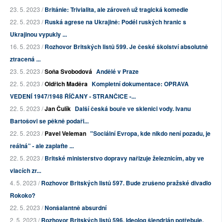
23. 5. 2023 /
Británie: Trivialita, ale zároveň už tragická komedie
22. 5. 2023 /
Ruská agrese na Ukrajině: Podél ruských hranic s
Ukrajinou vypukly ...
16. 5. 2023 /
Rozhovor Britských listů 599. Je české školství absolutně
ztracená ...
23. 5. 2023 /
Soňa Svobodová
Andělé v Praze
22. 5. 2023 /
Oldřich Maděra
Kompletní dokumentace: OPRAVA
VEDENÍ 1947/1948 ŘÍČANY - STRANČICE -...
22. 5. 2023 /
Jan Čulík
Další česká bouře ve sklenici vody. Ivanu
Bartošovi se pěkně podaři...
22. 5. 2023 /
Pavel Veleman
"Sociální Evropa, kde nikdo není pozadu, je
reálná” - ale zaplaťte ...
22. 5. 2023 /
Britské ministerstvo dopravy nařizuje železnicím, aby ve
vlacích zr...
4. 5. 2023 /
Rozhovor Britských listů 597. Bude zrušeno pražské divadlo
Rokoko?
22. 5. 2023 /
Nonšalantně absurdní
2. 5. 2023 /
Rozhovor Britských listů 596. Ideolog šlendrián potřebuje,