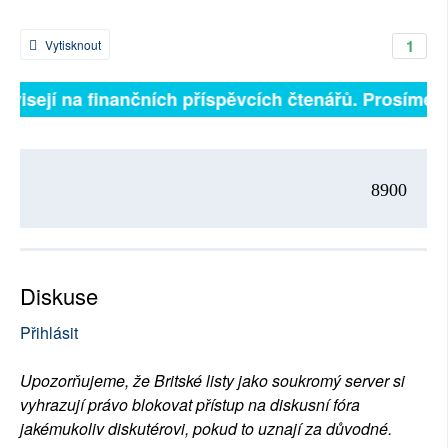
1
Vytisknout
ávisejí na finančních příspěvcích čtenářů. Prosíme, p
8900
Diskuse
Přihlásit
Upozorňujeme, že Britské listy jako soukromý server si
vyhrazují právo blokovat přístup na diskusní fóra
jakémukoliv diskutérovi, pokud to uznají za důvodné.