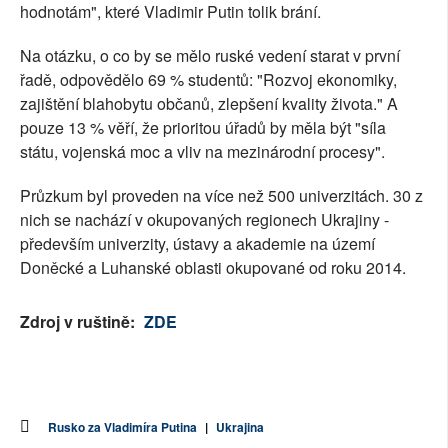
hodnotám", které Vladimir Putin tolik brání.
Na otázku, o co by se mělo ruské vedení starat v první
řadě, odpovědělo 69 % studentů: "Rozvoj ekonomiky,
zajištění blahobytu občanů, zlepšení kvality života." A
pouze 13 % věří, že prioritou úřadů by měla být "síla
státu, vojenská moc a vliv na mezinárodní procesy".
Průzkum byl proveden na více než 500 univerzitách. 30 z
nich se nachází v okupovaných regionech Ukrajiny -
především univerzity, ústavy a akademie na území
Doněcké a Luhanské oblasti okupované od roku 2014.
Zdroj v ruštině:
ZDE
Rusko za Vladimíra Putina
|
Ukrajina