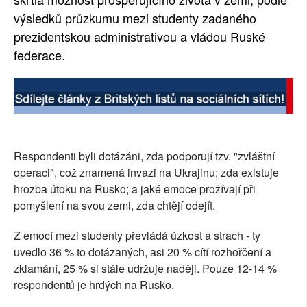
výsledků průzkumu mezi studenty zadaného
SOCIÁLNÍ SÍTĚ
prezidentskou administrativou a vládou Ruské
RUBRIKY
federace.
PLNÁ VERZE STRÁNEK
Respondenti byli dotázáni, zda podporují tzv. "zvláštní
operaci", což znamená invazi na Ukrajinu; zda existuje
hrozba útoku na Rusko; a jaké emoce prožívají při
pomyšlení na svou zemi, zda chtějí odejít.
Z emocí mezi studenty převládá úzkost a strach - ty
uvedlo 36 % to dotázaných, asi 20 % cítí rozhořčení a
zklamání, 25 % si stále udržuje naději. Pouze 12-14 %
respondentů je hrdých na Rusko.