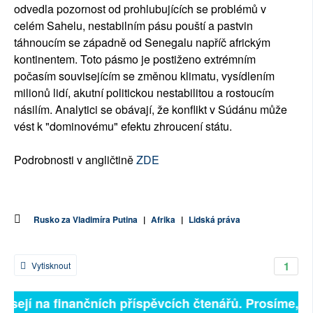
odvedla pozornost od prohlubujících se problémů v
celém Sahelu, nestabilním pásu pouští a pastvin
táhnoucím se západně od Senegalu napříč africkým
kontinentem. Toto pásmo je postiženo extrémním
počasím souvisejícím se změnou klimatu, vysídlením
milionů lidí, akutní politickou nestabilitou a rostoucím
násilím. Analytici se obávají, že konflikt v Súdánu může
vést k "dominovému" efektu zhroucení státu.
Podrobnosti v angličtině
ZDE
Rusko za Vladimíra Putina
|
Afrika
|
Lidská práva
1
Vytisknout
isejí na finančních příspěvcích čtenářů. Prosíme, při