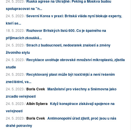
24. 5. 2023 /
Ruská agrese na Ukrajině: Peking a Moskva budou
spolupracovat na "n...
24. 5. 2023 /
Severní Korea v praxi: Britská vláda nyní blokuje experty,
kteří se...
18. 5. 2023 /
Rozhovor Britských listů 600. Co je špatného na
přijímacích zkoušká...
24. 5. 2023 /
Strach z budoucnosti, nedostatek znalostí a změny
životního stylu
24. 5. 2023 /
Recyklace uvolňuje obrovské množství mikroplastů, zjistila
studie
24. 5. 2023 /
Recyklovaný plast může být toxičtější a není řešením
znečištění, va...
24. 5. 2023 /
Boris Cvek
Manželství pro všechny a Sněmovna jako
zrcadlo veřejnosti
24. 5. 2023 /
Albín Sybera
Když konspirace získávají spojence na
veřejnosti
24. 5. 2023 /
Boris Cvek
Antimonopolní úřad zjistil, proč jsou u nás
drahé potraviny