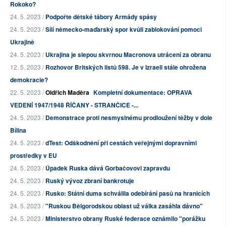
Rokoko?
24. 5. 2023 /
Podpořte dětské tábory Armády spásy
24. 5. 2023 /
Sílí německo-maďarský spor kvůli zablokování pomoci
Ukrajině
24. 5. 2023 /
Ukrajina je slepou skvrnou Macronova utrácení za obranu
12. 5. 2023 /
Rozhovor Britských listů 598. Je v Izraeli stále ohrožena
demokracie?
22. 5. 2023 /
Oldřich Maděra
Kompletní dokumentace: OPRAVA
VEDENÍ 1947/1948 ŘÍČANY - STRANČICE -...
24. 5. 2023 /
Demonstrace proti nesmyslnému prodloužení těžby v dole
Bílina
24. 5. 2023 /
dTest: Odškodnění při cestách veřejnými dopravními
prostředky v EU
24. 5. 2023 /
Úpadek Ruska dává Gorbačovovi zapravdu
24. 5. 2023 /
Ruský vývoz zbraní bankrotuje
24. 5. 2023 /
Rusko: Státní duma schválila odebírání pasů na hranicích
24. 5. 2023 /
"Ruskou Bělgorodskou oblast už válka zasáhla dávno"
24. 5. 2023 /
Ministerstvo obrany Ruské federace oznámilo "porážku