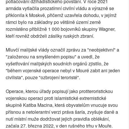
potlačování džihádistického povstání. V roce 2021
armáda vytlačila prozatímní civilní vládu a výrazně se
přiklonila k Moskvě, přičemž uzavřela dohodu, v jejímž
rámci bylo na základny po většině území země
rozmístěno přibližně 1 000 bojovníků skupiny Wagner,
kteří rovněž obdrželi zásilky ruských zbraní.
Mluvčí malijské vlády označil zprávu za "neobjektivní" a
"založenou na smyšleném popisu" a uvedl, že
vyšetřování malijských soudních orgánů zjistilo, že
"během vojenské operace nebyl v Mouré zabit ani jeden
civilista", pouze "ozbrojení teroristé".
Operace, kterou úřady popisují jako protiteroristickou
vojenskou operaci proti islamistické extremistické
skupině Katiba Macina, která obyvatelům vnucuje svou
přísnou a netolerantní verzi práva šaría, zvyšuje daně a
nutí místní muže dodržovat jejich pravidla oblékání,
začala 27. března 2022, v den rušného trhu v Mouře.