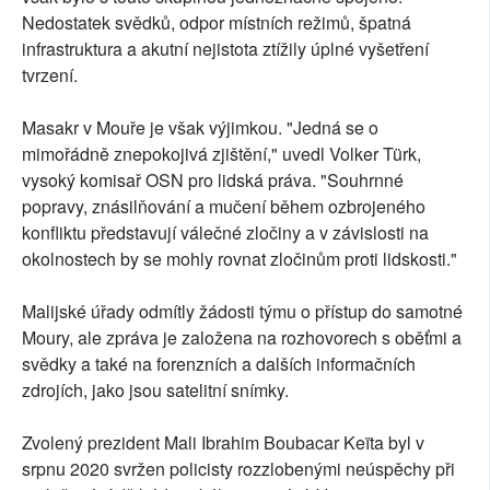
Nedostatek svědků, odpor místních režimů, špatná
infrastruktura a akutní nejistota ztížily úplné vyšetření
tvrzení.
Masakr v Mouře je však výjimkou. "Jedná se o
mimořádně znepokojivá zjištění," uvedl Volker Türk,
vysoký komisař OSN pro lidská práva. "Souhrnné
popravy, znásilňování a mučení během ozbrojeného
konfliktu představují válečné zločiny a v závislosti na
okolnostech by se mohly rovnat zločinům proti lidskosti."
Malijské úřady odmítly žádosti týmu o přístup do samotné
Moury, ale zpráva je založena na rozhovorech s oběťmi a
svědky a také na forenzních a dalších informačních
zdrojích, jako jsou satelitní snímky.
Zvolený prezident Mali Ibrahim Boubacar Keïta byl v
srpnu 2020 svržen policisty rozzlobenými neúspěchy při