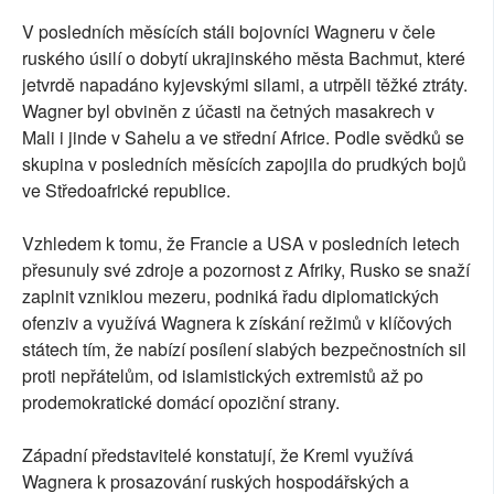
V posledních měsících stáli bojovníci Wagneru v čele
ruského úsilí o dobytí ukrajinského města Bachmut, které
jetvrdě napadáno kyjevskými silami, a utrpěli těžké ztráty.
Wagner byl obviněn z účasti na četných masakrech v
Mali i jinde v Sahelu a ve střední Africe. Podle svědků se
skupina v posledních měsících zapojila do prudkých bojů
ve Středoafrické republice.
Vzhledem k tomu, že Francie a USA v posledních letech
přesunuly své zdroje a pozornost z Afriky, Rusko se snaží
zaplnit vzniklou mezeru, podniká řadu diplomatických
ofenziv a využívá Wagnera k získání režimů v klíčových
státech tím, že nabízí posílení slabých bezpečnostních sil
proti nepřátelům, od islamistických extremistů až po
prodemokratické domácí opoziční strany.
Západní představitelé konstatují, že Kreml využívá
Wagnera k prosazování ruských hospodářských a