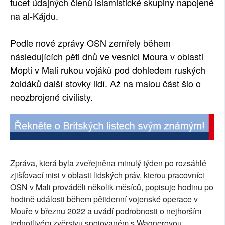
tucet údajných členů islamistické skupiny napojené
na al-Kájdu.
Podle nové zprávy OSN zemřely během
následujících pěti dnů ve vesnici Moura v oblasti
Mopti v Mali rukou vojáků pod dohledem ruských
žoldáků další stovky lidí. Až na malou část šlo o
neozbrojené civilisty.
Zpráva, která byla zveřejněna minulý týden po rozsáhlé
zjišťovací misi v oblasti lidských práv, kterou pracovníci
OSN v Mali prováděli několik měsíců, popisuje hodinu po
hodině události během pětidenní vojenské operace v
Mouře v březnu 2022 a uvádí podrobnosti o nejhorším
jednotlivém zvěrstvu spojovaném s Wagnerovou