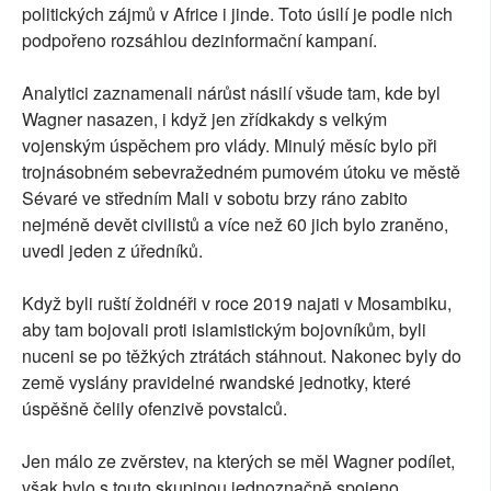
politických zájmů v Africe i jinde. Toto úsilí je podle nich
podpořeno rozsáhlou dezinformační kampaní.
Analytici zaznamenali nárůst násilí všude tam, kde byl
Wagner nasazen, i když jen zřídkakdy s velkým
vojenským úspěchem pro vlády. Minulý měsíc bylo při
trojnásobném sebevražedném pumovém útoku ve městě
Sévaré ve středním Mali v sobotu brzy ráno zabito
nejméně devět civilistů a více než 60 jich bylo zraněno,
uvedl jeden z úředníků.
Když byli ruští žoldnéři v roce 2019 najati v Mosambiku,
aby tam bojovali proti islamistickým bojovníkům, byli
nuceni se po těžkých ztrátách stáhnout. Nakonec byly do
země vyslány pravidelné rwandské jednotky, které
úspěšně čelily ofenzivě povstalců.
Jen málo ze zvěrstev, na kterých se měl Wagner podílet,
však bylo s touto skupinou jednoznačně spojeno.