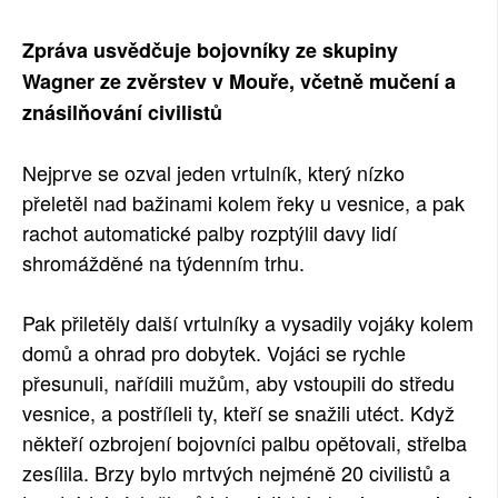
SOCIÁLNÍ SÍTĚ
Zpráva usvědčuje bojovníky ze skupiny
Wagner ze zvěrstev v Mouře, včetně mučení a
RUBRIKY
znásilňování civilistů
PLNÁ VERZE STRÁNEK
Nejprve se ozval jeden vrtulník, který nízko
přeletěl nad bažinami kolem řeky u vesnice, a pak
rachot automatické palby rozptýlil davy lidí
shromážděné na týdenním trhu.
Pak přiletěly další vrtulníky a vysadily vojáky kolem
domů a ohrad pro dobytek. Vojáci se rychle
přesunuli, nařídili mužům, aby vstoupili do středu
vesnice, a postříleli ty, kteří se snažili utéct. Když
někteří ozbrojení bojovníci palbu opětovali, střelba
zesílila. Brzy bylo mrtvých nejméně 20 civilistů a