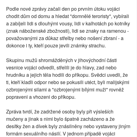
Podle nové zprávy začali den po prvním útoku vojáci
chodit dům od domu a hledat "domnělé teroristy", vybírali
a zabíjeli lidi s dlouhými vousy, lidi v kalhotách po kotníky
(znak náboženské zbožnosti), lidi se znaky na ramenou -
považovanými za důkaz střelby nebo nošení zbraní - a
dokonce i ty, kteří pouze jevili známky strachu.
Skupinu mužů shromážděných v jihovýchodní části
vesnice vojáci odvedli, střelili je do hlavy, zad nebo
hrudníku a jejich těla hodili do příkopu. Svědci uvedli, že
ti, kteří kladli odpor nebo se pokusili utéct, byli malijskými
ozbrojenými silami a "ozbrojenými bílými muži" rovněž
popraveni a vhozeni do příkopu.
Zpráva tvrdí, že zadržené osoby byly při výsleších
mučeny a jinak s nimi bylo špatně zacházeno a že
desítky žen a dívek byly znásilněny nebo vystaveny jiným
formám sexuálního násilí. V jednom případě vojáci