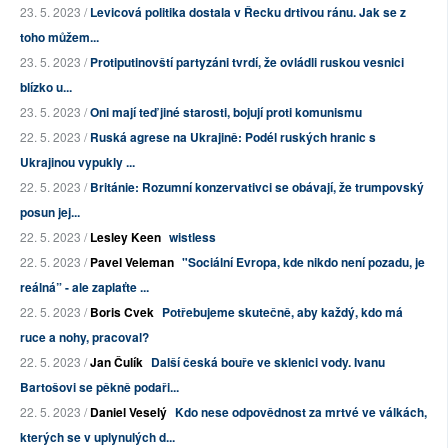
23. 5. 2023 /
Levicová politika dostala v Řecku drtivou ránu. Jak se z
toho můžem...
23. 5. 2023 /
Protiputinovští partyzáni tvrdí, že ovládli ruskou vesnici
blízko u...
23. 5. 2023 /
Oni mají teď jiné starosti, bojují proti komunismu
22. 5. 2023 /
Ruská agrese na Ukrajině: Podél ruských hranic s
Ukrajinou vypukly ...
22. 5. 2023 /
Británie: Rozumní konzervativci se obávají, že trumpovský
posun jej...
22. 5. 2023 /
Lesley Keen
wistless
22. 5. 2023 /
Pavel Veleman
"Sociální Evropa, kde nikdo není pozadu, je
reálná” - ale zaplaťte ...
22. 5. 2023 /
Boris Cvek
Potřebujeme skutečně, aby každý, kdo má
ruce a nohy, pracoval?
22. 5. 2023 /
Jan Čulík
Další česká bouře ve sklenici vody. Ivanu
Bartošovi se pěkně podaři...
22. 5. 2023 /
Daniel Veselý
Kdo nese odpovědnost za mrtvé ve válkách,
kterých se v uplynulých d...