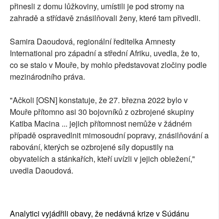
přinesli z domu lůžkoviny, umístili je pod stromy na
zahradě a střídavě znásilňovali ženy, které tam přivedli.
Samira Daoudová, regionální ředitelka Amnesty
International pro západní a střední Afriku, uvedla, že to,
co se stalo v Mouře, by mohlo představovat zločiny podle
mezinárodního práva.
"Ačkoli [OSN] konstatuje, že 27. března 2022 bylo v
Mouře přítomno asi 30 bojovníků z ozbrojené skupiny
Katiba Macina ... jejich přítomnost nemůže v žádném
případě ospravedlnit mimosoudní popravy, znásilňování a
rabování, kterých se ozbrojené síly dopustily na
obyvatelích a stánkařích, kteří uvízli v jejich obležení,"
uvedla Daoudová.
Analytici vyjádřili obavy, že nedávná krize v Súdánu