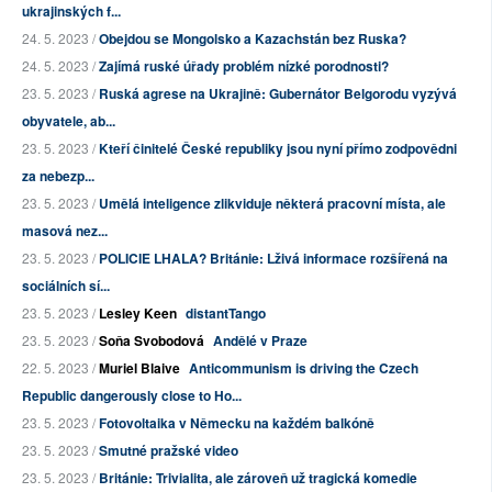
ukrajinských f...
24. 5. 2023 /
Obejdou se Mongolsko a Kazachstán bez Ruska?
24. 5. 2023 /
Zajímá ruské úřady problém nízké porodnosti?
23. 5. 2023 /
Ruská agrese na Ukrajině: Gubernátor Belgorodu vyzývá
obyvatele, ab...
23. 5. 2023 /
Kteří činitelé České republiky jsou nyní přímo zodpovědni
za nebezp...
23. 5. 2023 /
Umělá inteligence zlikviduje některá pracovní místa, ale
masová nez...
23. 5. 2023 /
POLICIE LHALA? Británie: Lživá informace rozšířená na
sociálních sí...
23. 5. 2023 /
Lesley Keen
distantTango
23. 5. 2023 /
Soňa Svobodová
Andělé v Praze
22. 5. 2023 /
Muriel Blaive
Anticommunism is driving the Czech
Republic dangerously close to Ho...
23. 5. 2023 /
Fotovoltaika v Německu na každém balkóně
23. 5. 2023 /
Smutné pražské video
23. 5. 2023 /
Británie: Trivialita, ale zároveň už tragická komedie