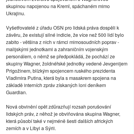
skupinou napojenou na Kreml, spáchaném mimo
Ukrajinu.
Vyšetřovatelé z úřadu OSN pro lidská práva dospěli k
závěru, že existují silné indicie, že více než 500 lidí bylo
zabito - většina z nich v rámci mimosoudních poprav -
malijskými jednotkami a zahraničním vojenským
personálem, o němž se předpokládá, že pochází ze
skupiny Wagner, žoldnéřské jednotky vedené Jevgenijem
Prigožinem, blízkým spojencem ruského prezidenta
Vladimira Putina, která byla s masakrem spojena na
základě interních zpráv získaných loni deníkem
Guardian.
Nová obvinění opět zdůrazňují rozsah porušování
lidských práv, z něhož je obviňována skupina Wagner,
která působí také v nejméně šesti dalších afrických
zemích a v Libyi a Sýrii.