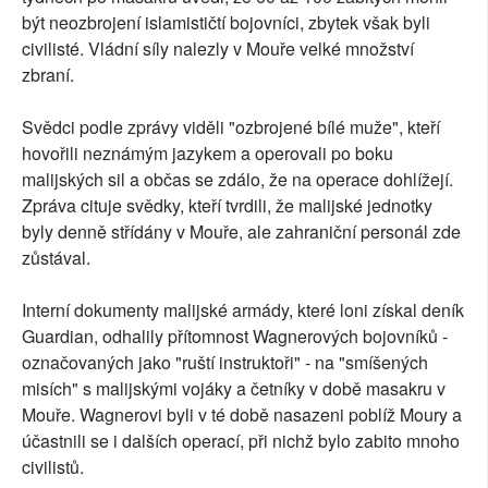
být neozbrojení islamističtí bojovníci, zbytek však byli
civilisté. Vládní síly nalezly v Mouře velké množství
zbraní.
Svědci podle zprávy viděli "ozbrojené bílé muže", kteří
hovořili neznámým jazykem a operovali po boku
malijských sil a občas se zdálo, že na operace dohlížejí.
Zpráva cituje svědky, kteří tvrdili, že malijské jednotky
byly denně střídány v Mouře, ale zahraniční personál zde
zůstával.
Interní dokumenty malijské armády, které loni získal deník
Guardian, odhalily přítomnost Wagnerových bojovníků -
označovaných jako "ruští instruktoři" - na "smíšených
misích" s malijskými vojáky a četníky v době masakru v
Mouře. Wagnerovi byli v té době nasazeni poblíž Moury a
účastnili se i dalších operací, při nichž bylo zabito mnoho
civilistů.