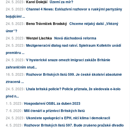
24. 5. 2023 /
Karel Dolejší
Území za mír?
24. 5. 2023 /
Channel 4 News: Exkluzivní rozhovor s ruskými partyzány
bojujícími ...
24. 5. 2023 /
Beno Trávníček Brodský
Chceme nějaký další „Vítězný
únor“?
24. 5. 2023 /
Wenzel Lischka
Nová důchodová reforma
24. 5. 2023 /
Mezigenerační dialog nad rakví. Spielraum Kollektiv uvádí
premiéru ...
24. 5. 2023 /
V hysterické snaze omezit imigraci zakáže Británie
zahraničním stud...
16. 5. 2023 /
Rozhovor Britských listů 599. Je české školství absolutně
ztracená ...
24. 5. 2023 /
Lhala britská policie? Policie přiznala, že sledovala e-kolo
před n...
1. 5. 2023 /
Hospodaření OSBL za duben 2023
7. 6. 2020 /
Milí čtenáři a příznivci Britských listů
24. 5. 2023 /
Ukončete spolupráci s EPH, ničí klima i demokracii
4. 5. 2023 /
Rozhovor Britských listů 597. Bude zrušeno pražské divadlo