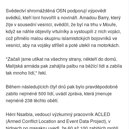
Svědectví shromážděná OSN podporují výpovědi
svědků, kteří loni hovořili s novináři. Amadou Barry, který
žije v sousední vesnici, svědčil, že byl na trhu v Mouře,
když se náhle objevily vrtulníky a vystoupili z nich vojáci,
což přimělo malou skupinu islamistických bojovníků ve
vesnici, aby na vojáky stříleli a poté utekli na motorkách.
"Začali jsme utíkat na všechny strany, někteří do domů.
Malijská armáda pak zahájila palbu na běžící lidi a zabila
tak mnoho lidí," řekl.
Během následujících čtyř dnů pak bylo pravděpodobně
zabito nejméně 500 lidí, uvádí zpráva, která jmenuje
nejméně 238 těchto obětí.
Héni Nsaibia, vedoucí výzkumný pracovník ACLED
(Armed Conflict Location and Event Data Project), v
týdnech po masakru uvedl, že 60 až 100 zabitých mohli