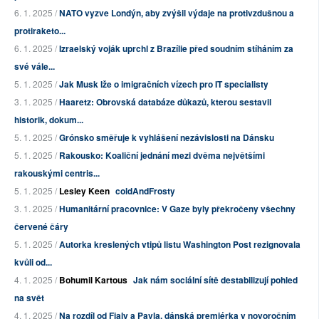
6. 1. 2025 /
NATO vyzve Londýn, aby zvýšil výdaje na protivzdušnou a
protiraketo...
6. 1. 2025 /
Izraelský voják uprchl z Brazílie před soudním stíháním za
své vále...
5. 1. 2025 /
Jak Musk lže o imigračních vízech pro IT specialisty
3. 1. 2025 /
Haaretz: Obrovská databáze důkazů, kterou sestavil
historik, dokum...
5. 1. 2025 /
Grónsko směřuje k vyhlášení nezávislosti na Dánsku
5. 1. 2025 /
Rakousko: Koaliční jednání mezi dvěma největšími
rakouskými centris...
5. 1. 2025 /
Lesley Keen
coldAndFrosty
3. 1. 2025 /
Humanitární pracovnice: V Gaze byly překročeny všechny
červené čáry
5. 1. 2025 /
Autorka kreslených vtipů listu Washington Post rezignovala
kvůli od...
4. 1. 2025 /
Bohumil Kartous
Jak nám sociální sítě destabilizují pohled
na svět
4. 1. 2025 /
Na rozdíl od Fialy a Pavla, dánská premiérka v novoročním