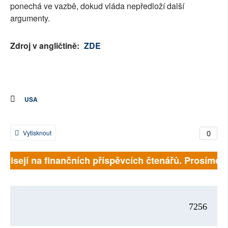
ponechá ve vazbě, dokud vláda nepředloží další
argumenty.
Zdroj v angličtině:
ZDE
USA
0
Vytisknout
ávisejí na finančních příspěvcích čtenářů. Prosíme, p
7256