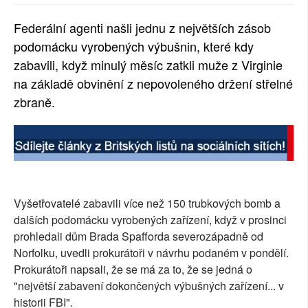
SOCIÁLNÍ SÍTĚ
Federální agenti našli jednu z největších zásob
podomácku vyrobených výbušnin, které kdy
RUBRIKY
zabavili, když minulý měsíc zatkli muže z Virginie
PLNÁ VERZE STRÁNEK
na základě obvinění z nepovoleného držení střelné
zbraně.
Vyšetřovatelé zabavili více než 150 trubkových bomb a
dalších podomácku vyrobených zařízení, když v prosinci
prohledali dům Brada Spafforda severozápadně od
Norfolku, uvedli prokurátoři v návrhu podaném v pondělí.
Prokurátoři napsali, že se má za to, že se jedná o
"největší zabavení dokončených výbušných zařízení... v
historii FBI".