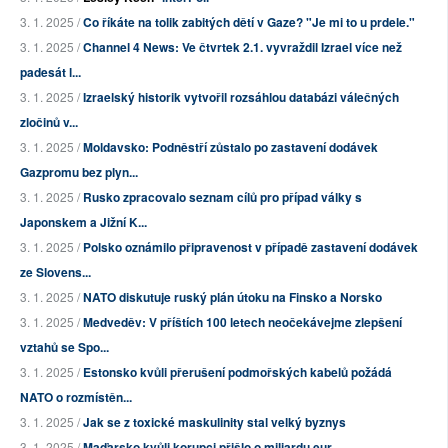
3. 1. 2025 /
Co říkáte na tolik zabitých dětí v Gaze? "Je mi to u prdele."
3. 1. 2025 /
Channel 4 News: Ve čtvrtek 2.1. vyvraždil Izrael více než
padesát l...
3. 1. 2025 /
Izraelský historik vytvořil rozsáhlou databázi válečných
zločinů v...
3. 1. 2025 /
Moldavsko: Podněstří zůstalo po zastavení dodávek
Gazpromu bez plyn...
3. 1. 2025 /
Rusko zpracovalo seznam cílů pro případ války s
Japonskem a Jižní K...
3. 1. 2025 /
Polsko oznámilo připravenost v případě zastavení dodávek
ze Slovens...
3. 1. 2025 /
NATO diskutuje ruský plán útoku na Finsko a Norsko
3. 1. 2025 /
Medveděv: V příštích 100 letech neočekávejme zlepšení
vztahů se Spo...
3. 1. 2025 /
Estonsko kvůli přerušení podmořských kabelů požádá
NATO o rozmístěn...
3. 1. 2025 /
Jak se z toxické maskulinity stal velký byznys
3. 1. 2025 /
Maďarsko kvůli korupci přišlo o miliardu eur