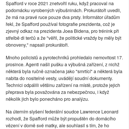
Spafford v roce 2021 znetvořil ruku, když pracoval na
podomácku vyrobených výbušninách. Prokurátoři uvedli,
že má na pravé ruce pouze dva prsty. Informátor úřadům
řekl, že Spafford používal fotografie prezidenta, což je
zjevný odkaz na prezidenta Joea Bidena, pro trénink při
střelbě di terčů a že "věřil, že politické vraždy by měly být
obnoveny," napsali prokurátoři.
Mnoho policistů a pyrotechniků prohledalo nemovitost 17.
prosince. Agenti našli pušku a výbušná zařízení, z nichž
některá byla ručně označena jako "smrtící" a některá byla
nabita do nositelné vesty, uvádějí soudní dokumenty.
Technici odpálili většinu zařízení na místě, protože jejich
přeprava byla považována za nebezpečnou, i když
několik jich bylo ponecháno pro analýzu.
Na úterním slyšení federální soudce Lawrence Leonard
rozhodl, že Spafford může být propuštěn do domácího
vězení v domě své matky, ale souhlasil s tím, že ho