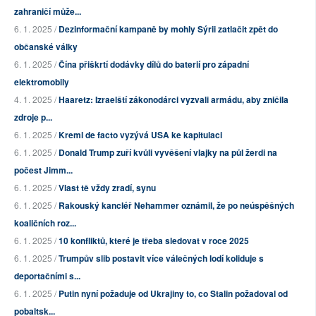
zahraničí může...
6. 1. 2025 /
Dezinformační kampaně by mohly Sýrii zatlačit zpět do
občanské války
6. 1. 2025 /
Čína přiškrtí dodávky dílů do baterií pro západní
elektromobily
4. 1. 2025 /
Haaretz: Izraelští zákonodárci vyzvali armádu, aby zničila
zdroje p...
6. 1. 2025 /
Kreml de facto vyzývá USA ke kapitulaci
6. 1. 2025 /
Donald Trump zuří kvůli vyvěšení vlajky na půl žerdi na
počest Jimm...
6. 1. 2025 /
Vlast tě vždy zradí, synu
6. 1. 2025 /
Rakouský kancléř Nehammer oznámil, že po neúspěšných
koaličních roz...
6. 1. 2025 /
10 konfliktů, které je třeba sledovat v roce 2025
6. 1. 2025 /
Trumpův slib postavit více válečných lodí koliduje s
deportačními s...
6. 1. 2025 /
Putin nyní požaduje od Ukrajiny to, co Stalin požadoval od
pobaltsk...