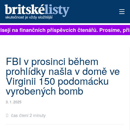
isejí na finančních příspěvcích čtenářů. Prosíme, přis
PŘIHLÁSIT
AKTUÁLNÍ VYDÁNÍ
ARCHIV
FBI v prosinci během
prohlídky našla v domě ve
ROZHOVORY
Virginii 150 podomácku
TÉMATA
vyrobených bomb
NEJČTENĚJŠÍ ZA 7 DNÍ
3. 1. 2025
AUTOŘI
čas čtení 2 minuty
PŘÍSPĚVKY NA PROVOZ