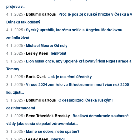
projevu v...
4. 1. 2025 /
Bohumil Kartous
Proč je postoj k ruské hrozbě v Česku a v
Dánsku tak odlišný
4. 1. 2025 /
Syrský uprchlík, kterému selfie s Angelou Merkelovou
změnilo život
4. 1. 2025 /
Michael Moore: Od nuly
4. 1. 2025 /
Lesley Keen
feinPoint
3. 1. 2025 /
Elon Musk chce, aby Spojené království řídili Nigel Farage a
Tommy ...
3. 1. 2025 /
Boris Cvek
Jak je to s těmi úředníky
3. 1. 2025 /
V roce 2024 zemřelo ve Středozemním moři více než 2200
lidí, zjisti...
3. 1. 2025 /
Bohumil Kartous
O destabilizaci Česka ruskými
dezinformacemi
3. 1. 2025 /
Beno Trávníček Brodský
Bacilová demokracie současné
vlády jako cesta do pekel zdravotnické...
3. 1. 2025 /
Máme se dobře, nebo špatně?
3. 1. 2025 /
Lesley Keen
interPoll