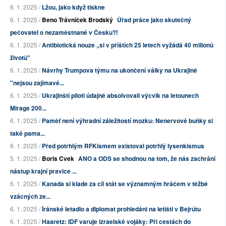
6. 1. 2025 /
Lžou, jako když tiskne
6. 1. 2025 /
Beno Trávníček Brodský
Úřad práce jako skutečný
pečovatel o nezaměstnané v Česku?!
6. 1. 2025 /
Antibiotická nouze „si v příštích 25 letech vyžádá 40 milionů
životů"
6. 1. 2025 /
Návrhy Trumpova týmu na ukončení války na Ukrajině
"nejsou zajímavé...
6. 1. 2025 /
Ukrajinští piloti údajně absolvovali výcvik na letounech
Mirage 200...
6. 1. 2025 /
Paměť není výhradní záležitostí mozku: Nenervové buňky si
také pama...
6. 1. 2025 /
Před potrhlým RFKismem existoval potrhlý lysenkismus
5. 1. 2025 /
Boris Cvek
ANO a ODS se shodnou na tom, že nás zachrání
nástup krajní pravice ...
6. 1. 2025 /
Kanada si klade za cíl stát se významným hráčem v těžbě
vzácných ze...
6. 1. 2025 /
Íránské letadlo a diplomat prohledáni na letišti v Bejrútu
6. 1. 2025 /
Haaretz: IDF varuje izraelské vojáky: Při cestách do