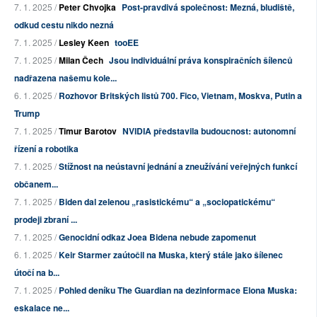
7. 1. 2025 /
Peter Chvojka
Post-pravdivá společnost: Mezná, bludiště,
odkud cestu nikdo nezná
7. 1. 2025 /
Lesley Keen
tooEE
7. 1. 2025 /
Milan Čech
Jsou individuální práva konspiračních šílenců
nadřazena našemu kole...
6. 1. 2025 /
Rozhovor Britských listů 700. Fico, Vietnam, Moskva, Putin a
Trump
7. 1. 2025 /
Timur Barotov
NVIDIA představila budoucnost: autonomní
řízení a robotika
7. 1. 2025 /
Stížnost na neústavní jednání a zneužívání veřejných funkcí
občanem...
7. 1. 2025 /
Biden dal zelenou „rasistickému“ a „sociopatickému“
prodeji zbraní ...
7. 1. 2025 /
Genocidní odkaz Joea Bidena nebude zapomenut
6. 1. 2025 /
Keir Starmer zaútočil na Muska, který stále jako šílenec
útočí na b...
7. 1. 2025 /
Pohled deníku The Guardian na dezinformace Elona Muska:
eskalace ne...