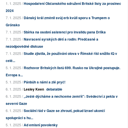
1. 1. 2025 /
Hospodaření Občanského sdružení Britské listy za prosinec
2024
7. 1. 2025 /
Dánský král změnil svůj erb kvůli sporu s Trumpem o
Grónsko
7. 1. 2025 /
Sbírka na osobní asistenci pro invalidu pana Drlíka
7. 1. 2025 /
Navracení syrských dětí a rodin: Předčasné a
nezodpovědné diskuse
7. 1. 2025 /
Studie zjistila, že používání olova v Římské říši snížilo IQ v
celé...
5. 1. 2025 /
Rozhovor Britských listů 699. Rusko na Ukrajině postupuje.
Evropa s...
5. 1. 2025 /
Pánbůh s námi a zlé pryč!
6. 1. 2025 /
Lesley Keen
debatable
6. 1. 2025 /
„Ještě dýcháme a nechceme zemřít": Svědectví z pekla v
severní Gaze
6. 1. 2025 /
Sociální řád v Gaze se zhroutí, pokud Izrael ukončí
spolupráci s hu...
5. 1. 2025 /
Ad emisní povolenky