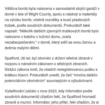
Většina bomb byla nalezena v samostatně stojící garáži v
domě v Isle of Wight County, spolu s nástroji a materiály
na výrobu bomb, včetně roznětky a kusů plastových
trubek, podle soudních dokumentů. Prokurátoři také
napsali: "Několik dalších zjevných trubkových bomb bylo
nalezeno v batohu v ložnici domu, zcela
nezabezpečeném," v domě, který sdílí se svou ženou a
dvěma malými dětmi.
Spafford, 36 let, byl obviněn z držení střelné zbraně v
rozporu s národním zákonem o střelných zbraních.
Strážci zákona tvrdí, že vlastnil neregistrovanou pušku s
krátkou hlavní. Prokurátoři uvedli, že čelí "mnoha dalším
potenciálním obviněním" souvisejícím s výbušninami.
Vyšetřování začalo v roce 2023, kdy informátor podle
soudních dokumentů úřadům řekl, že Spafford hromadí
zbraně a munici. Informátor, jeho přítel, řekl úřadům, že si