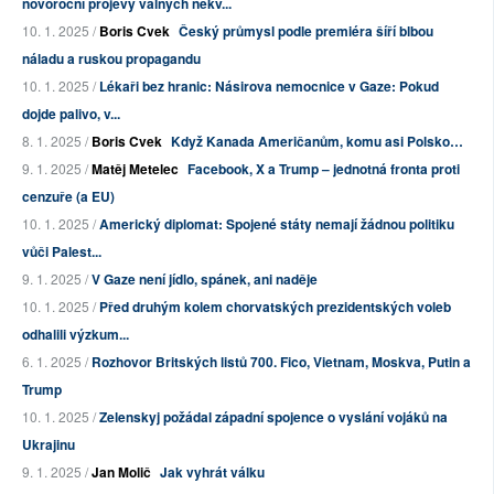
novoroční projevy valných nekv...
10. 1. 2025 /
Boris Cvek
Český průmysl podle premiéra šíří blbou
náladu a ruskou propagandu
10. 1. 2025 /
Lékaři bez hranic: Násirova nemocnice v Gaze: Pokud
dojde palivo, v...
8. 1. 2025 /
Boris Cvek
Když Kanada Američanům, komu asi Polsko…
9. 1. 2025 /
Matěj Metelec
Facebook, X a Trump – jednotná fronta proti
cenzuře (a EU)
10. 1. 2025 /
Americký diplomat: Spojené státy nemají žádnou politiku
vůči Palest...
9. 1. 2025 /
V Gaze není jídlo, spánek, ani naděje
10. 1. 2025 /
Před druhým kolem chorvatských prezidentských voleb
odhalili výzkum...
6. 1. 2025 /
Rozhovor Britských listů 700. Fico, Vietnam, Moskva, Putin a
Trump
10. 1. 2025 /
Zelenskyj požádal západní spojence o vyslání vojáků na
Ukrajinu
9. 1. 2025 /
Jan Molič
Jak vyhrát válku