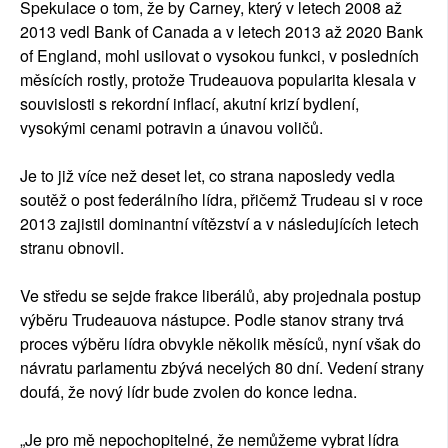
Spekulace o tom, že by Carney, který v letech 2008 až
2013 vedl Bank of Canada a v letech 2013 až 2020 Bank
of England, mohl usilovat o vysokou funkci, v posledních
měsících rostly, protože Trudeauova popularita klesala v
souvislosti s rekordní inflací, akutní krizí bydlení,
vysokými cenami potravin a únavou voličů.
Je to již více než deset let, co strana naposledy vedla
soutěž o post federálního lídra, přičemž Trudeau si v roce
2013 zajistil dominantní vítězství a v následujících letech
stranu obnovil.
Ve středu se sejde frakce liberálů, aby projednala postup
výběru Trudeauova nástupce. Podle stanov strany trvá
proces výběru lídra obvykle několik měsíců, nyní však do
návratu parlamentu zbývá necelých 80 dní. Vedení strany
doufá, že nový lídr bude zvolen do konce ledna.
„Je pro mě nepochopitelné, že nemůžeme vybrat lídra