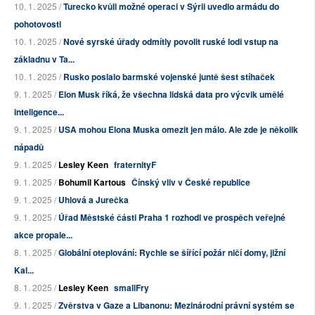
10. 1. 2025 /
Turecko kvůli možné operaci v Sýrii uvedlo armádu do
pohotovosti
10. 1. 2025 /
Nové syrské úřady odmítly povolit ruské lodi vstup na
základnu v Ta...
10. 1. 2025 /
Rusko poslalo barmské vojenské juntě šest stíhaček
9. 1. 2025 /
Elon Musk říká, že všechna lidská data pro výcvik umělé
inteligence...
9. 1. 2025 /
USA mohou Elona Muska omezit jen málo. Ale zde je několik
nápadů
9. 1. 2025 /
Lesley Keen
fraternityF
9. 1. 2025 /
Bohumil Kartous
Čínský vliv v České republice
9. 1. 2025 /
Uhlová a Jurečka
9. 1. 2025 /
Úřad Městské části Praha 1 rozhodl ve prospěch veřejné
akce propale...
8. 1. 2025 /
Globální oteplování: Rychle se šířící požár ničí domy, jižní
Kal...
8. 1. 2025 /
Lesley Keen
smallFry
9. 1. 2025 /
Zvěrstva v Gaze a Libanonu: Mezinárodní právní systém se