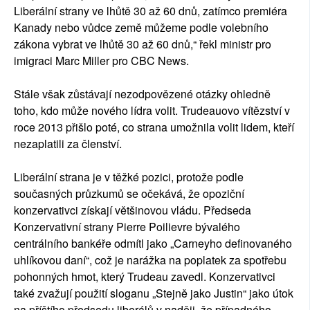
Liberální strany ve lhůtě 30 až 60 dnů, zatímco premiéra
Kanady nebo vůdce země můžeme podle volebního
zákona vybrat ve lhůtě 30 až 60 dnů,“ řekl ministr pro
imigraci Marc Miller pro CBC News.
Stále však zůstávají nezodpovězené otázky ohledně
toho, kdo může nového lídra volit. Trudeauovo vítězství v
roce 2013 přišlo poté, co strana umožnila volit lidem, kteří
nezaplatili za členství.
Liberální strana je v těžké pozici, protože podle
současných průzkumů se očekává, že opoziční
konzervativci získají většinovou vládu. Předseda
Konzervativní strany Pierre Poilievre bývalého
centrálního bankéře odmítl jako „Carneyho definovaného
uhlíkovou daní“, což je narážka na poplatek za spotřebu
pohonných hmot, který Trudeau zavedl. Konzervativci
také zvažují použití sloganu „Stejně jako Justin“ jako útok
na příštího předsedu liberálů v naději, že případného