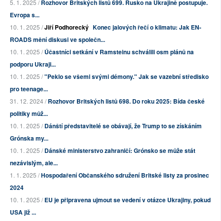
5. 1. 2025 /
Rozhovor Britských listů 699. Rusko na Ukrajině postupuje.
Evropa s...
10. 1. 2025 /
Jiří Podhorecký
Konec jalových řečí o klimatu: Jak EN-
ROADS mění diskusi ve společn...
10. 1. 2025 /
Účastníci setkání v Ramsteinu schválili osm plánů na
podporu Ukraji...
10. 1. 2025 /
"Peklo se všemi svými démony." Jak se vazební středisko
pro teenage...
31. 12. 2024 /
Rozhovor Britských listů 698. Do roku 2025: Bída české
politiky můž...
10. 1. 2025 /
Dánští představitelé se obávají, že Trump to se získáním
Grónska my...
10. 1. 2025 /
Dánské ministerstvo zahraničí: Grónsko se může stát
nezávislým, ale...
1. 1. 2025 /
Hospodaření Občanského sdružení Britské listy za prosinec
2024
10. 1. 2025 /
EU je připravena ujmout se vedení v otázce Ukrajiny, pokud
USA již ...