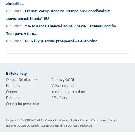
zhroutil a...
8. 1. 2025 /
Francie varuje Donalda Trumpa před ohrožováním
„suverénních hranic“ EU
8. 1. 2025 /
"Je to šance sněhové koule v pekle." Trudeau odmítá
Trumpovu výhrů...
8. 1. 2025 /
Pití kávy je zdraví prospěšné - ale jen ráno
Britské listy
O nás - Britské listy
Stanovy OSBL
Kontakty
Vzkaz redakci
Opravy
Informace pro autory
Reklama
Příspěvky
Obchodní podmínky
Copyright © 1996-2026
Občanské sdružení Britské listy
| Kopírování obsahu
možné pouze po předchozím písemném souhlasu redakce.