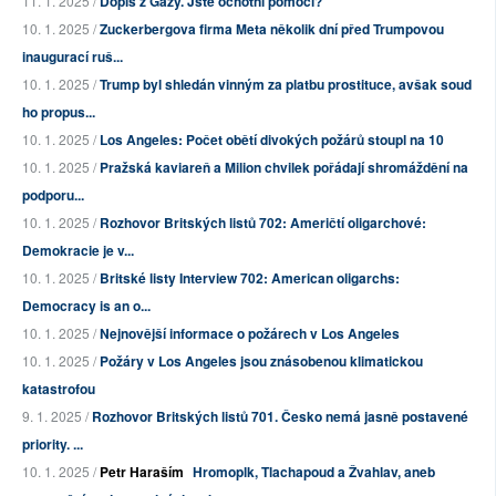
11. 1. 2025 /
Dopis z Gazy. Jste ochotni pomoci?
10. 1. 2025 /
Zuckerbergova firma Meta několik dní před Trumpovou
inaugurací ruš...
10. 1. 2025 /
Trump byl shledán vinným za platbu prostituce, avšak soud
ho propus...
10. 1. 2025 /
Los Angeles: Počet obětí divokých požárů stoupl na 10
10. 1. 2025 /
Pražská kaviareň a Milion chvilek pořádají shromáždění na
podporu...
10. 1. 2025 /
Rozhovor Britských listů 702: Američtí oligarchové:
Demokracie je v...
10. 1. 2025 /
Britské listy Interview 702: American oligarchs:
Democracy is an o...
10. 1. 2025 /
Nejnovější informace o požárech v Los Angeles
10. 1. 2025 /
Požáry v Los Angeles jsou znásobenou klimatickou
katastrofou
9. 1. 2025 /
Rozhovor Britských listů 701. Česko nemá jasně postavené
priority. ...
10. 1. 2025 /
Petr Haraším
Hromoplk, Tlachapoud a Žvahlav, aneb