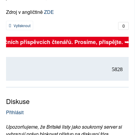
Zdroj v angličtině
ZDE
0
Vytisknout
finančních příspěvcích čtenářů. Prosíme, přispějte. ➥
5828
Diskuse
Přihlásit
Upozorňujeme, že Britské listy jako soukromý server si
vyhrazují právo blokovat přístup na diskusní fóra