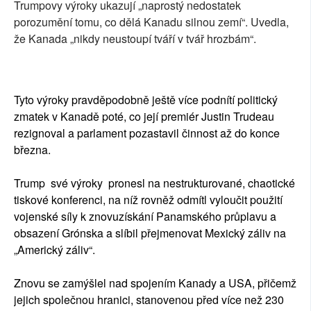
Trumpovy výroky ukazují „naprostý nedostatek
porozumění tomu, co dělá Kanadu silnou zemí“. Uvedla,
že Kanada „nikdy neustoupí tváří v tvář hrozbám“.
Tyto výroky pravděpodobně ještě více podnítí politický
zmatek v Kanadě poté, co její premiér Justin Trudeau
rezignoval a parlament pozastavil činnost až do konce
března.
Trump své výroky pronesl na nestrukturované, chaotické
tiskové konferenci, na níž rovněž odmítl vyloučit použití
vojenské síly k znovuzískání Panamského průplavu a
obsazení Grónska a slíbil přejmenovat Mexický záliv na
„Americký záliv“.
Znovu se zamýšlel nad spojením Kanady a USA, přičemž
jejich společnou hranici, stanovenou před více než 230