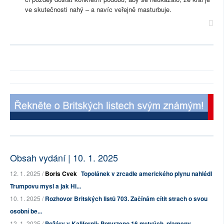
ve skutečnosti nahý – a navíc veřejně masturbuje.
Obsah vydání | 10. 1. 2025
12. 1. 2025 /
Boris Cvek
Topolánek v zrcadle amerického plynu nahlédl
Trumpovu mysl a jak Hi...
10. 1. 2025 /
Rozhovor Britských listů 703. Začínám cítit strach o svou
osobní be...
12. 1. 2025 /
Požáry v Kalifornii: Potvrzeno 16 mrtvých, plameny