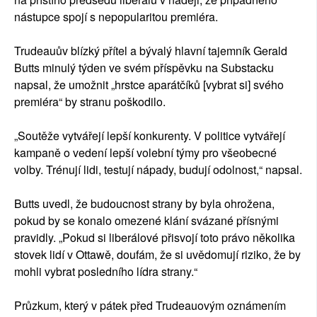
nástupce spojí s nepopularitou premiéra.
Trudeauův blízký přítel a bývalý hlavní tajemník Gerald
Butts minulý týden ve svém příspěvku na Substacku
napsal, že umožnit „hrstce aparátčíků [vybrat si] svého
premiéra“ by stranu poškodilo.
„Soutěže vytvářejí lepší konkurenty. V politice vytvářejí
kampaně o vedení lepší volební týmy pro všeobecné
volby. Trénují lidi, testují nápady, budují odolnost,“ napsal.
Butts uvedl, že budoucnost strany by byla ohrožena,
pokud by se konalo omezené klání svázané přísnými
pravidly. „Pokud si liberálové přisvojí toto právo několika
stovek lidí v Ottawě, doufám, že si uvědomují riziko, že by
mohli vybrat posledního lídra strany.“
Průzkum, který v pátek před Trudeauovým oznámením