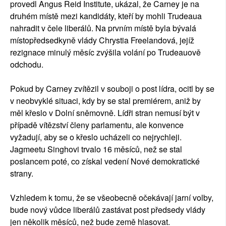
provedl Angus Reid Institute, ukázal, že Carney je na
druhém místě mezi kandidáty, kteří by mohli Trudeaua
nahradit v čele liberálů. Na prvním místě byla bývalá
místopředsedkyně vlády Chrystia Freelandová, jejíž
rezignace minulý měsíc zvýšila volání po Trudeauově
odchodu.
Pokud by Carney zvítězil v souboji o post lídra, ocitl by se
v neobvyklé situaci, kdy by se stal premiérem, aniž by
měl křeslo v Dolní sněmovně. Lídři stran nemusí být v
případě vítězství členy parlamentu, ale konvence
vyžadují, aby se o křeslo ucházeli co nejrychleji.
Jagmeetu Singhovi trvalo 16 měsíců, než se stal
poslancem poté, co získal vedení Nové demokratické
strany.
Vzhledem k tomu, že se všeobecně očekávají jarní volby,
bude nový vůdce liberálů zastávat post předsedy vlády
jen několik měsíců, než bude země hlasovat.