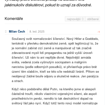
jakémukoliv diskutérovi, pokud to uznají za důvodné.
Komentáře
nejnovější
oblíbené
Milan Čech
8. led. 2025
-1
Současný svět normalizování šílenství. Nový Hitler a Goebbels,
tentokrát v převleku demokratické země, opět legitimizují to, že
je normální zabírat cizí země a manipulovat už tak značně
zdevastované mysli lidí propagandou na ještě vyšší úroveň
šílenství. Už nám to ani nepřijde divné. Nejsilnější armáda
světa, vedená zcela vyšinutým sociopatem a maligním
narcistou (podle odborných posudků), si přivlastňuje právo brát
území těm slabším, kteří se této síle nedokáží bránit. Přitom se
neobjevují žádné bouře odporu a skutečné reakce. Jen paralýza
a strach.
Když něco podobného dělal Putin, na kterého jsme si alespoň
částečně troufli, nikoliv vlastními vojenskými silami, ale aspoň
prostřednictvím peněz, nemělo to tak destruktivní dopad na
světový řád jako nyní. Když totiž tento nový model normalizuje