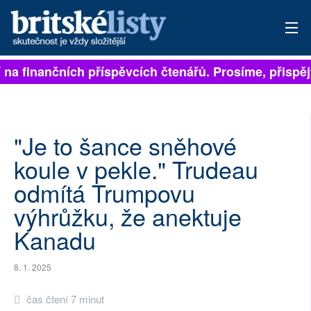
sejí na finančních příspěvcích čtenářů. Prosíme, přisp
PŘIHLÁSIT
AKTUÁLNÍ VYDÁNÍ
ARCHIV
"Je to šance sněhové
koule v pekle." Trudeau
ROZHOVORY
odmítá Trumpovu
TÉMATA
výhrůžku, že anektuje
Kanadu
NEJČTENĚJŠÍ ZA 7 DNÍ
AUTOŘI
8. 1. 2025
PŘÍSPĚVKY NA PROVOZ
čas čtení 7 minut