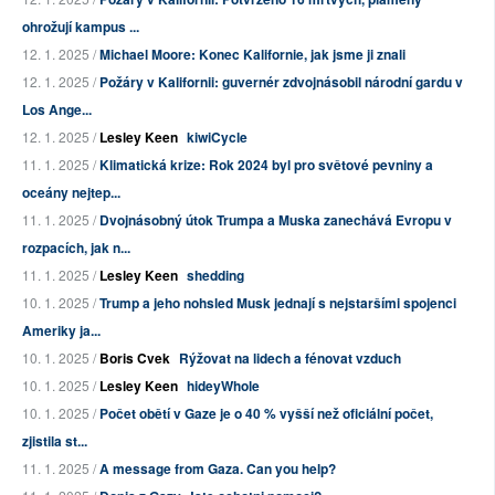
ohrožují kampus ...
12. 1. 2025 /
Michael Moore: Konec Kalifornie, jak jsme ji znali
12. 1. 2025 /
Požáry v Kalifornii: guvernér zdvojnásobil národní gardu v
Los Ange...
12. 1. 2025 /
Lesley Keen
kiwiCycle
11. 1. 2025 /
Klimatická krize: Rok 2024 byl pro světové pevniny a
oceány nejtep...
11. 1. 2025 /
Dvojnásobný útok Trumpa a Muska zanechává Evropu v
rozpacích, jak n...
11. 1. 2025 /
Lesley Keen
shedding
10. 1. 2025 /
Trump a jeho nohsled Musk jednají s nejstaršími spojenci
Ameriky ja...
10. 1. 2025 /
Boris Cvek
Rýžovat na lidech a fénovat vzduch
10. 1. 2025 /
Lesley Keen
hideyWhole
10. 1. 2025 /
Počet obětí v Gaze je o 40 % vyšší než oficiální počet,
zjistila st...
11. 1. 2025 /
A message from Gaza. Can you help?