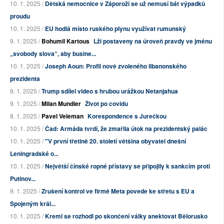
10. 1. 2025 /
Dětská nemocnice v Záporoží se už nemusí bát výpadků
proudu
10. 1. 2025 /
EU hodlá místo ruského plynu využívat rumunský
9. 1. 2025 /
Bohumil Kartous
Lži postaveny na úroveň pravdy ve jménu
„svobody slova“, aby busine...
10. 1. 2025 /
Joseph Aoun: Profil nově zvoleného libanonského
prezidenta
9. 1. 2025 /
Trump sdílel video s hrubou urážkou Netanjahua
9. 1. 2025 /
Milan Mundier
Život po covidu
8. 1. 2025 /
Pavel Veleman
Korespondence s Jurečkou
10. 1. 2025 /
Čad: Armáda tvrdí, že zmařila útok na prezidentský palác
10. 1. 2025 /
"V první třetině 20. století většina obyvatel dnešní
Leningradské o...
10. 1. 2025 /
Největší čínské ropné přístavy se připojily k sankcím proti
Putinov...
9. 1. 2025 /
Zrušení kontrol ve firmě Meta povede ke střetu s EU a
Spojeným král...
10. 1. 2025 /
Kreml se rozhodl po skončení války anektovat Bělorusko