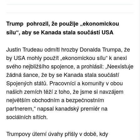
SOCIÁLNÍ SÍTĚ
RUBRIKY
Trump pohrozil, že použije „ekonomickou
sílu“, aby se Kanada stala součástí USA
PLNÁ VERZE STRÁNEK
Justin Trudeau odmítl hrozby Donalda Trumpa, že
by USA mohly použít „ekonomickou sílu“ k anexi
svého nejbližšího spojence, a prohlásil: „Neexistuje
žádná šance, že by se Kanada stala součástí
Spojených států. Pracovníci a komunity v obou
našich zemích těží z toho, že jsme si navzájem
největším obchodním a bezpečnostním
partnerem,“ napsal kanadský premiér na
sociálních sítích.
Trumpovy úterní úvahy přišly v době, kdy