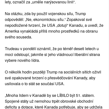
lety, označil za „uměle narýsovanou linii“.
Na otázku, zda by použil vojenskou sílu, Trump
odpověděl: „Ne, ekonomickou sílu.“ Zopakoval své
nepodložené tvrzení, že USA „dotují“ Kanadu, a uvedl, že
Amerika vynakládá příliš mnoho prostředků na obranu
svého souseda.
Trudeau v pondělí oznámil, že po téměř deseti letech u
moci odstoupí, jakmile si jeho vládnoucí liberální strana
vybere nového lídra.
O několik hodin později Trump na sociálních sítích oživil
své opakované tvrzení o přesvědčování Kanady, aby
usilovala o to stát se součásí USA.
„Mnoha lidem v Kanadě by se LÍBILO být 51. státem.
Spojené státy už nemohou trpět obrovské obchodní
deficity a dotace, které Kanada potřebuje, aby se udržela