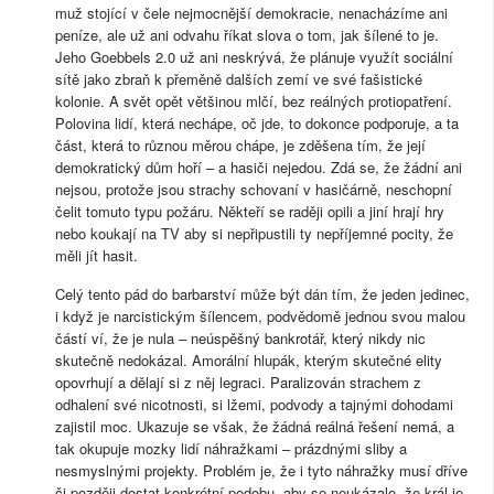
muž stojící v čele nejmocnější demokracie, nenacházíme ani
peníze, ale už ani odvahu říkat slova o tom, jak šílené to je.
Jeho Goebbels 2.0 už ani neskrývá, že plánuje využít sociální
sítě jako zbraň k přeměně dalších zemí ve své fašistické
kolonie. A svět opět většinou mlčí, bez reálných protiopatření.
Polovina lidí, která nechápe, oč jde, to dokonce podporuje, a ta
část, která to různou měrou chápe, je zděšena tím, že její
demokratický dům hoří – a hasiči nejedou. Zdá se, že žádní ani
nejsou, protože jsou strachy schovaní v hasičárně, neschopní
čelit tomuto typu požáru. Někteří se raději opili a jiní hrají hry
nebo koukají na TV aby si nepřipustili ty nepříjemné pocity, že
měli jít hasit.
Celý tento pád do barbarství může být dán tím, že jeden jedinec,
i když je narcistickým šílencem, podvědomě jednou svou malou
částí ví, že je nula – neúspěšný bankrotář, který nikdy nic
skutečně nedokázal. Amorální hlupák, kterým skutečné elity
opovrhují a dělají si z něj legraci. Paralizován strachem z
odhalení své nicotnosti, si lžemi, podvody a tajnými dohodami
zajistil moc. Ukazuje se však, že žádná reálná řešení nemá, a
tak okupuje mozky lidí náhražkami – prázdnými sliby a
nesmyslnými projekty. Problém je, že i tyto náhražky musí dříve
či později dostat konkrétní podobu, aby se neukázalo, že král je