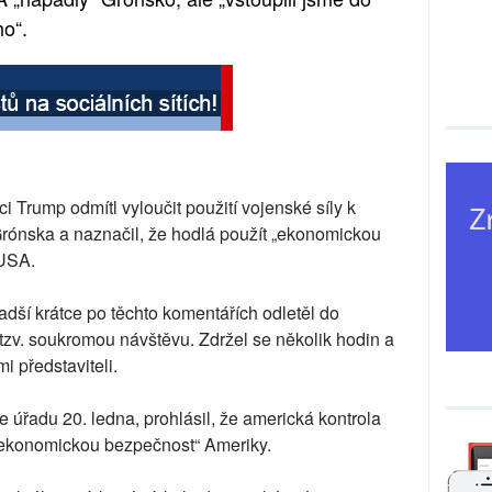
ho“.
i Trump odmítl vyloučit použití vojenské síly k
ónska a naznačil, že hodlá použít „ekonomickou
 USA.
dší krátce po těchto komentářích odletěl do
zv. soukromou návštěvu. Zdržel se několik hodin a
i představiteli.
e úřadu 20. ledna, prohlásil, že americká kontrola
 „ekonomickou bezpečnost“ Ameriky.