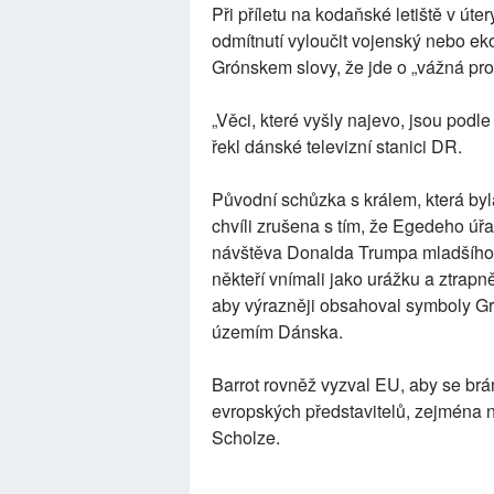
Při příletu na kodaňské letiště v ú
odmítnutí vyloučit vojenský nebo ek
Grónskem slovy, že jde o „vážná pro
„Věci, které vyšly najevo, jsou pod
řekl dánské televizní stanici DR.
Původní schůzka s králem, která byl
chvíli zrušena s tím, že Egedeho úřa
návštěva Donalda Trumpa mladšího 
někteří vnímali jako urážku a ztrapn
aby výrazněji obsahoval symboly Gr
územím Dánska.
Barrot rovněž vyzval EU, aby se br
evropských představitelů, zejména
Scholze.