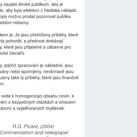
by zaujalo široké publikum, aby je
lo, aby bylo efektivní z hlediska nákladů
bylo možno prodat pozornost publika
telům reklamy.
kem je, že jsou přehlíženy příběhy, které
ly pohoršit, a přednost dostávají
y, které jsou přijatelné a zábavné pro
počet čtenářů.
y, jejichž zpracování je nákladné, jsou
vány nebo opomíjeny, nevšímavě jsou
zeny také ty příběhy, které jsou finančně
ní.
 vede k homogenizaci obsahu novin, k
vání o bezpečných otázkách a omezení
názorů a vyjadřovaných myšlenek.
R.G. Picard, (2004)
“Commercialism and newspaper