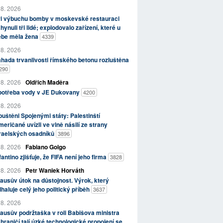
 8. 2026
ři výbuchu bomby v moskevské restauraci
hynuli tři lidé; explodovalo zařízení, které u
ebe měla žena
4339
 8. 2026
hada trvanlivosti římského betonu rozluštěna
290
 8. 2026
Oldřich Maděra
potřeba vody v JE Dukovany
4200
 8. 2026
uštěni Spojenými státy: Palestinští
eričané uvízli ve vlně násilí ze strany
zraelských osadníků
3896
 8. 2026
Fabiano Golgo
fantino zjišťuje, že FIFA není jeho firma
3828
 8. 2026
Petr Waniek Horváth
ausův útok na důstojnost. Výrok, který
haluje celý jeho politický příběh
3637
 8. 2026
ausův podržtaška v roli Babišova ministra
hraničí tají úzké technologické propojení se