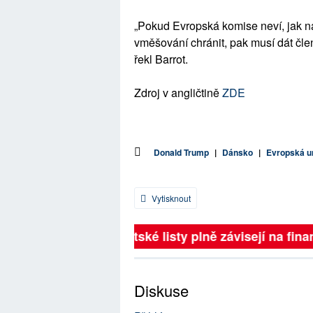
„Pokud Evropská komise neví, jak 
vměšování chránit, pak musí dát čle
řekl Barrot.
Zdroj v angličtině
ZDE
Donald Trump
|
Dánsko
|
Evropská u
Vytisknout
Britské listy plně závisejí na finan
Diskuse