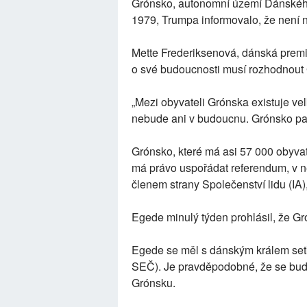
Grónsko, autonomní území Dánského 
1979, Trumpa informovalo, že není n
Mette Frederiksenová, dánská premié
o své budoucnosti musí rozhodnout
„Mezi obyvateli Grónska existuje ve
nebude ani v budoucnu. Grónsko pat
Grónsko, které má asi 57 000 obyvat
má právo uspořádat referendum, v n
členem strany Společenství lidu (IA),
Egede minulý týden prohlásil, že Gr
Egede se měl s dánským králem setk
SEČ). Je pravděpodobné, že se bud
Grónsku.