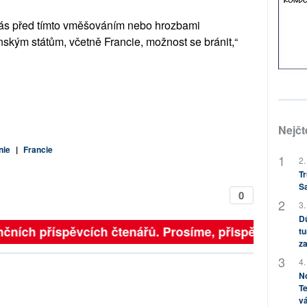
nás před tímto vměšováním nebo hrozbami
nským státům, včetně Francie, možnost se bránit,“
Nejčt
nie
|
Francie
2.
Tr
S
0
3.
Dů
čních příspěvcích čtenářů. Prosíme, přispějte. ➥
tu
za
4.
No
Te
vá