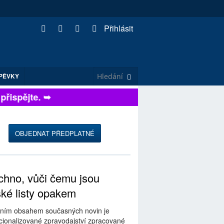
Přihlásit
PĚVKY
ispějte. ➥
OBJEDNAT PŘEDPLATNÉ
hno, vůči čemu jsou
ské listy opakem
ním obsahem současných novin je
ionalizované zpravodajství zpracované