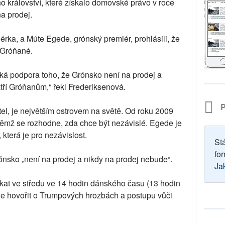
království, které získalo domovské právo v roce
a prodej.
rka, a Múte Egede, grónský premiér, prohlásili, že
 Gróňané.
lká podpora toho, že Grónsko není na prodej a
ří Gróňanům,“ řekl Frederiksenová.
P
el, je největším ostrovem na světě. Od roku 2009
ěmž se rozhodne, zda chce být nezávislé. Egede je
 která je pro nezávislost.
St
for
ónsko „není na prodej a nikdy na prodej nebude“.
Ja
at ve středu ve 14 hodin dánského času (13 hodin
e hovořit o Trumpových hrozbách a postupu vůči