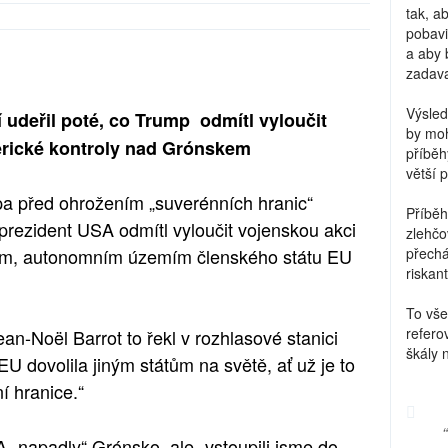
tak, a
pobavi
a aby 
zadava
Výsled
 udeřil poté, co Trump odmítl vyloučit
by moh
erické kontroly nad Grónskem
příběh
větší 
a před ohrožením „suverénních hranic“
Příběh
prezident USA odmítl vyloučit vojenskou akci
zlehčo
kem, autonomním územím členského státu EU
přechá
riskant
To vše
refero
an-Noël Barrot to řekl v rozhlasové stanici
škály 
U dovolila jiným státům na světě, ať už je to
ní hranice.“
A „napadly“ Grónsko, ale „vstoupili jsme do