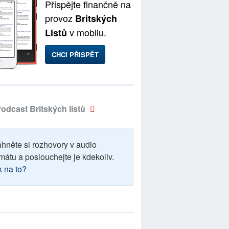
Přispějte finančně na
provoz
Britských
v mobilu.
Listů
CHCI PŘISPĚT
odcast Britských listů
áhněte si rozhovory v audio
mátu a poslouchejte je kdekoliv.
k na to?