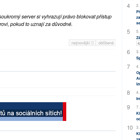
2.
P
soukromý server si vyhrazují právo blokovat přístup
za
s
rovi, pokud to uznají za důvodné.
5.
Zá
nejnovější
oblíbené
4
3.
S
4.
Op
Am
i
4.
In
7.
Kl
od
3.
Kl
za