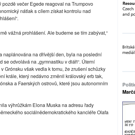
terý pozdě večer Egede reagoval na Trumpovo
onomický nátlak s cílem získat kontrolu nad
hlášení“.
le mě vážná prohlášení. Ale budeme se tím zabývat,“
a naplánována na dřívější den, byla na poslední
d se odvolává na „gymnastiku v diáři“. Úterní
v Grónsku však vedla k tomu, že zrušení schůzky
ění krále, který nedávno změnil královský erb tak,
ónska a Faerských ostrovů, které jsou autonomním
Polit
Marč
ánila výhrůžkám Elona Muska na adresu řady
 německého sociálnědemokratického kancléře Olafa