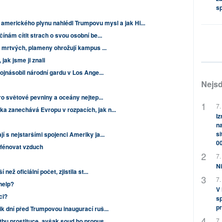
s
 amerického plynu nahlédl Trumpovu mysl a jak Hi...
ínám cítit strach o svou osobní be...
6 mrtvých, plameny ohrožují kampus ...
jak jsme ji znali
vojnásobil národní gardu v Los Ange...
Nejsd
ro světové pevniny a oceány nejtep...
7.
 zanechává Evropu v rozpacích, jak n...
Iz
na
si
í s nejstaršími spojenci Ameriky ja...
0
 fénovat vzduch
7.
Ni
než oficiální počet, zjistila st...
7.
help?
V
ci?
sp
pr
k dní před Trumpovou inaugurací ruš...
7.
bu prostituce, avšak soud ho propus...