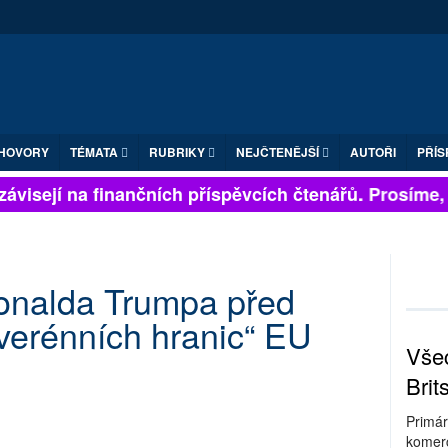
HOVORY
TÉMATA
RUBRIKY
NEJČTENĚJŠÍ
AUTOŘI
PŘÍS
ávisejí na finančních příspěvcích čtenářů. Prosíme, př
Donalda Trumpa před
verénních hranic“ EU
Všec
Brit
Primár
komerc