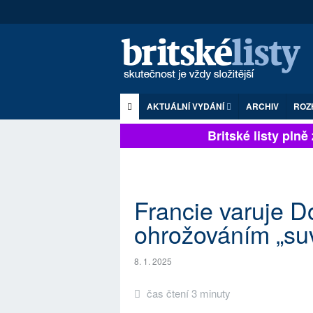
AKTUÁLNÍ VYDÁNÍ
ARCHIV
ROZ
Britské listy plně z
Francie varuje 
ohrožováním „su
8. 1. 2025
čas čtení 3 minuty