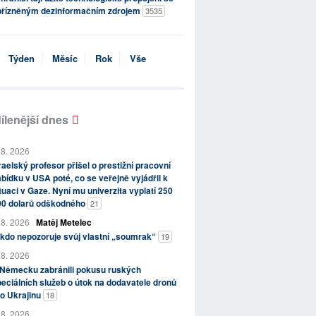
přízněným dezinformačním zdrojem
3535
Týden
Měsíc
Rok
Vše
ílenější dnes
 8. 2026
raelský profesor přišel o prestižní pracovní
bídku v USA poté, co se veřejně vyjádřil k
tuaci v Gaze. Nyní mu univerzita vyplatí 250
00 dolarů odškodného
21
 8. 2026
Matěj Metelec
kdo nepozoruje svůj vlastní „soumrak“
19
 8. 2026
 Německu zabránili pokusu ruských
eciálních služeb o útok na dodavatele dronů
o Ukrajinu
18
 8. 2026