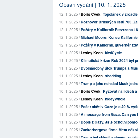
Obsah vydání | 10. 1. 2025
12. 1. 2025 /
Boris Cvek
Topolánek v zrcadle
10. 1. 2025 /
Rozhovor Britských listů 703. Zač
12. 1. 2025 /
Požáry v Kalifornii: Potvrzeno 1
12. 1. 2025 /
Michael Moore: Konec Kalifornie, 
12. 1. 2025 /
Požáry v Kalifornii: guvernér zd
12. 1. 2025 /
Lesley Keen
kiwiCycle
11. 1. 2025 /
Klimatická krize: Rok 2024 byl p
11. 1. 2025 /
Dvojnásobný útok Trumpa a Muska
11. 1. 2025 /
Lesley Keen
shedding
10. 1. 2025 /
Trump a jeho nohsled Musk jednaj
10. 1. 2025 /
Boris Cvek
Rýžovat na lidech a
10. 1. 2025 /
Lesley Keen
hideyWhole
10. 1. 2025 /
Počet obětí v Gaze je o 40 % vyšší 
11. 1. 2025 /
A message from Gaza. Can you 
11. 1. 2025 /
Dopis z Gazy. Jste ochotni pomo
10. 1. 2025 /
Zuckerbergova firma Meta několi
10. 1. 2025 /
Trump byl shledán vinným za plat