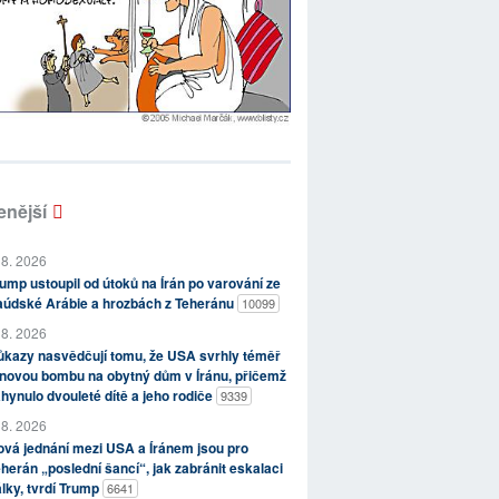
enější
 8. 2026
ump ustoupil od útoků na Írán po varování ze
aúdské Arábie a hrozbách z Teheránu
10099
 8. 2026
kazy nasvědčují tomu, že USA svrhly téměř
novou bombu na obytný dům v Íránu, přičemž
hynulo dvouleté dítě a jeho rodiče
9339
 8. 2026
vá jednání mezi USA a Íránem jsou pro
herán „poslední šancí“, jak zabránit eskalaci
lky, tvrdí Trump
6641