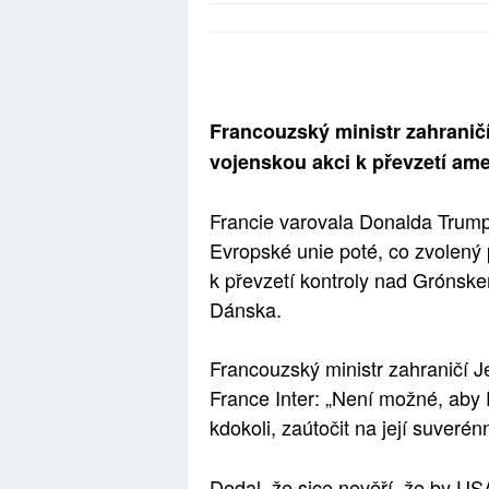
Francouzský ministr zahraničí
vojenskou akci k převzetí am
Francie varovala Donalda Trump
Evropské unie poté, co zvolený 
k převzetí kontroly nad Gróns
Dánska.
Francouzský ministr zahraničí Je
France Inter: „Není možné, aby E
kdokoli, zaútočit na její suverén
Dodal, že sice nevěří, že by US