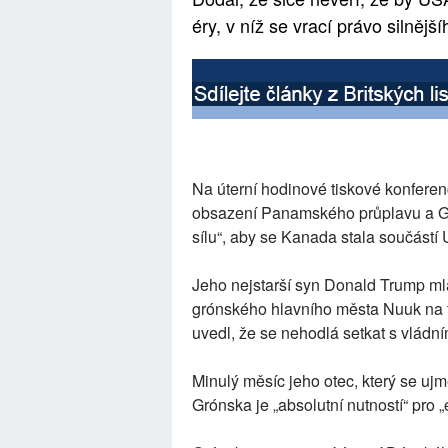
éry, v níž se vrací právo silnější
Na úterní hodinové tiskové konferenc
obsazení Panamského průplavu a Gr
sílu“, aby se Kanada stala součástí
Jeho nejstarší syn Donald Trump mla
grónského hlavního města Nuuk na t
uvedl, že se nehodlá setkat s vládním
Minulý měsíc jeho otec, který se ujm
Grónska je „absolutní nutností“ pro