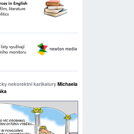
icky nekorektní karikatury
Michaela
áka