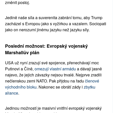
změnit postoj.
Jedině naše síla a suverenita zabrání tomu, aby Trump 
zacházel s Evropou jako s vyžírkou a vazalem. Sociopati 
jako on nerozumí jinému jazyku než jazyku síly.
Poslední možnost: Evropský vojenský 
Marshallův plán
USA už nyní zrazují své spojence, přenechávají moc 
Putinovi a Číně, 
omezují vlastní armádu
 a dávají jasně 
najevo, že jejich závazky nejsou trvalé. Nejprve zradili 
nečlenskou zemi NATO. Pak přijdou na řadu 
členové
východního bloku
. Nakonec se obrátí zády i 
zbytku
aliance
.
Jedinou možností je masivní vnitřní evropský vojenský 