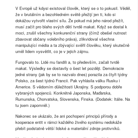
V Evropě už kdysi existoval člověk, který se o to pokusil. Věděl,
že v brutálním a bezohledném světě přežijí jen ti, kdo si
dokážou vytvořit vlastní sílu. Že pokud má jeho národ přežít,
musí začít pro blaho svých dětí tvrdě makat. Když se dostal k
moci, zrušil všechny konkurenční strany (čímž obešel nutnost
zbavovat občany volebního práva), zlikvidoval všechna
manipulující média a ta zbývající svěřil člověku, který skutečně
uměl lidem vysvětlit, co je v jejich zájmu.
Fungovalo to. Lidé mu fandili a, to především, začali tvrdě
makat. Výsledky se dostavily o šest let později. Demokracie
jedné strany (jak by se to nazvalo dnes) porazila za čtyři týdny
Polsko, za šest týdnů Francii. Pak vyhlásila válku Rusku i
Americe. S vědomím důležitosti Ukrajiny. S podporou dobře
vybraných spojenců. Konkrétně Japonska, Maďarska,
Rumunska, Chorvatska, Slovenska, Finska. (Dodatek: Itálie. Na
tu jsem zapomněl.)
Nakonec se ukázalo, že ani pochopení principů přírody a
kooperace entit v rámci každého živého systému nedokáže
přebít podstatně větší lidské a materiální zdroje protivníků.