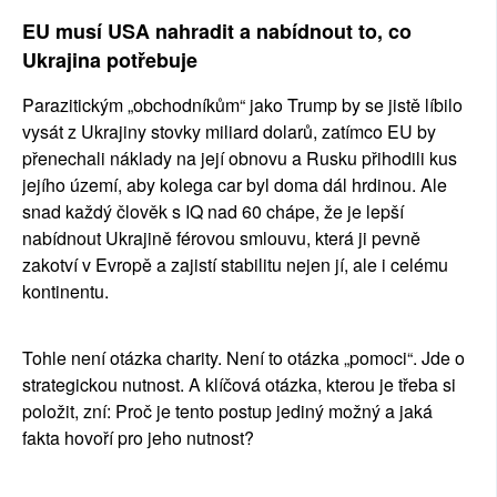
EU musí USA nahradit a nabídnout to, co 
Ukrajina potřebuje
Parazitickým „obchodníkům“ jako Trump by se jistě líbilo 
vysát z Ukrajiny stovky miliard dolarů, zatímco EU by 
přenechali náklady na její obnovu a Rusku přihodili kus 
jejího území, aby kolega car byl doma dál hrdinou. Ale 
snad každý člověk s IQ nad 60 chápe, že je lepší 
nabídnout Ukrajině férovou smlouvu, která ji pevně 
zakotví v Evropě a zajistí stabilitu nejen jí, ale i celému 
kontinentu.
Tohle není otázka charity. Není to otázka „pomoci“. Jde o 
strategickou nutnost. A klíčová otázka, kterou je třeba si 
položit, zní: Proč je tento postup jediný možný a jaká 
fakta hovoří pro jeho nutnost?