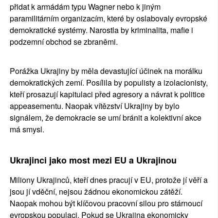
přidat k armádám typu Wagner nebo k jiným 
paramilitárním organizacím, které by oslabovaly evropské 
demokratické systémy. Narostla by kriminalita, mafie i 
podzemní obchod se zbraněmi.
Porážka Ukrajiny by měla devastující účinek na morálku 
demokratických zemí. Posílila by populisty a izolacionisty, 
kteří prosazují kapitulaci před agresory a návrat k politice 
appeasementu. Naopak vítězství Ukrajiny by bylo 
signálem, že demokracie se umí bránit a kolektivní akce 
má smysl.
Ukrajinci jako most mezi EU a Ukrajinou
Miliony Ukrajinců, kteří dnes pracují v EU, protože jí věří a 
jsou jí vděční, nejsou žádnou ekonomickou zátěží. 
Naopak mohou být klíčovou pracovní silou pro stárnoucí 
evropskou populaci. Pokud se Ukrajina ekonomicky 