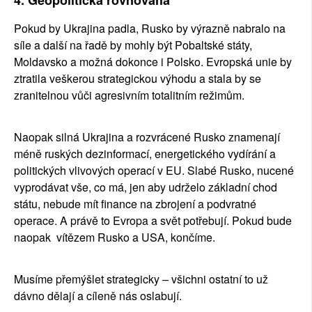
Pokud by Ukrajina padla, Rusko by výrazně nabralo na 
síle a další na řadě by mohly být Pobaltské státy, 
Moldavsko a možná dokonce i Polsko. Evropská unie by 
ztratila veškerou strategickou výhodu a stala by se 
zranitelnou vůči agresivním totalitním režimům.
Naopak silná Ukrajina a rozvrácené Rusko znamenají 
méně ruských dezinformací, energetického vydírání a 
politických vlivových operací v EU. Slabé Rusko, nucené 
vyprodávat vše, co má, jen aby udrželo základní chod 
státu, nebude mít finance na zbrojení a podvratné 
operace. A právě to Evropa a svět potřebují. Pokud bude 
naopak  vítězem Rusko a USA, končíme.
Musíme přemýšlet strategicky – všichni ostatní to už 
dávno dělají a cíleně nás oslabují.