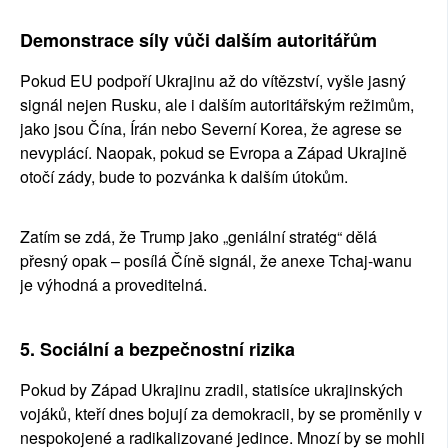
Demonstrace síly vůči dalším autoritářům
Pokud EU podpoří Ukrajinu až do vítězství, vyšle jasný 
signál nejen Rusku, ale i dalším autoritářským režimům, 
jako jsou Čína, Írán nebo Severní Korea, že agrese se 
nevyplácí. Naopak, pokud se Evropa a Západ Ukrajině 
otočí zády, bude to pozvánka k dalším útokům.
Zatím se zdá, že Trump jako „geniální stratég“ dělá 
přesný opak – posílá Číně signál, že anexe Tchaj-wanu 
je výhodná a proveditelná.
5. Sociální a bezpečnostní rizika
Pokud by Západ Ukrajinu zradil, statisíce ukrajinských 
vojáků, kteří dnes bojují za demokracii, by se proměnily v 
nespokojené a radikalizované jedince. Mnozí by se mohli 