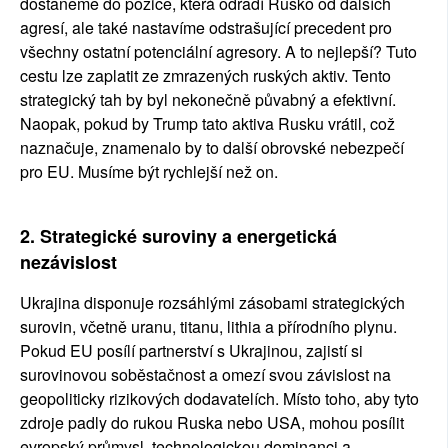
dostaneme do pozice, která odradí Rusko od dalších 
agresí, ale také nastavíme odstrašující precedent pro 
všechny ostatní potenciální agresory. A to nejlepší? Tuto 
cestu lze zaplatit ze zmrazených ruských aktiv. Tento 
strategický tah by byl nekonečně půvabný a efektivní. 
Naopak, pokud by Trump tato aktiva Rusku vrátil, což 
naznačuje, znamenalo by to další obrovské nebezpečí 
pro EU. Musíme být rychlejší než on.
2. Strategické suroviny a energetická 
nezávislost
Ukrajina disponuje rozsáhlými zásobami strategických 
surovin, včetně uranu, titanu, lithia a přírodního plynu. 
Pokud EU posílí partnerství s Ukrajinou, zajistí si 
surovinovou soběstačnost a omezí svou závislost na 
geopoliticky rizikových dodavatelích. Místo toho, aby tyto 
zdroje padly do rukou Ruska nebo USA, mohou posílit 
evropský průmysl, technologickou dominanci a 