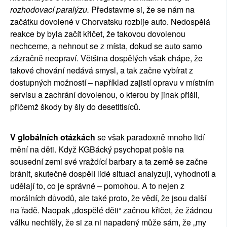
rozhodovací paralýzu. 
Představme si, že se nám na 
začátku dovolené v Chorvatsku rozbije auto. Nedospělá 
reakce by byla začít křičet, že takovou dovolenou 
nechceme, a nehnout se z místa, dokud se auto samo 
zázračně neopraví. Většina dospělých však chápe, že 
takové chování nedává smysl, a tak začne vybírat z 
dostupných možností – například zajistí opravu v místním 
servisu a zachrání dovolenou, o kterou by jinak přišli, 
přičemž škody by šly do desetitisíců.
V globálních otázkách
 se však paradoxně mnoho lidí 
mění na děti. Když KGBácký psychopat pošle na 
sousední zemi své vraždící barbary a ta země se začne 
bránit, skutečně dospělí lidé situaci analyzují, vyhodnotí a 
udělají to, co je správné – pomohou. A to nejen z 
morálních důvodů, ale také proto, že vědí, že jsou další 
na řadě. Naopak „dospělé děti“ začnou křičet, že žádnou 
válku nechtěly, že si za ni napadený může sám, že „my 