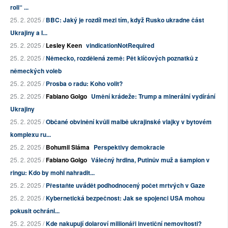
roli“ ...
25. 2. 2025 /
BBC: Jaký je rozdíl mezi tím, když Rusko ukradne část
Ukrajiny a I...
25. 2. 2025 /
Lesley Keen
vindicationNotRequired
25. 2. 2025 /
Německo, rozdělená země: Pět klíčových poznatků z
německých voleb
25. 2. 2025 /
Prosba o radu: Koho volit?
25. 2. 2025 /
Fabiano Golgo
Umění krádeže: Trump a minerální vydírání
Ukrajiny
25. 2. 2025 /
Občané obvinění kvůli malbě ukrajinské vlajky v bytovém
komplexu ru...
25. 2. 2025 /
Bohumil Sláma
Perspektivy demokracie
25. 2. 2025 /
Fabiano Golgo
Válečný hrdina, Putinův muž a šampion v
ringu: Kdo by mohl nahradit...
25. 2. 2025 /
Přestaňte uvádět podhodnocený počet mrtvých v Gaze
25. 2. 2025 /
Kybernetická bezpečnost: Jak se spojenci USA mohou
pokusit ochráni...
25. 2. 2025 /
Kde nakupují dolaroví miliionáři invetiční nemovitosti?