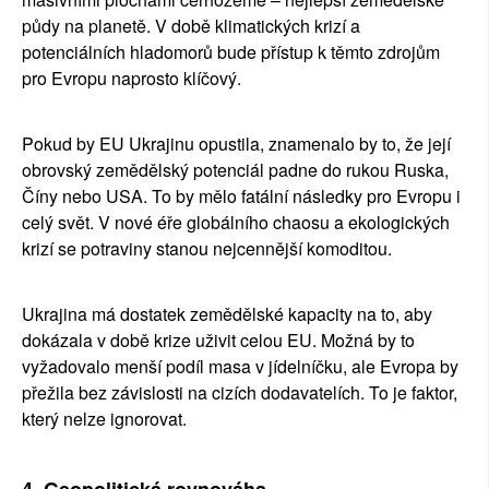
půdy na planetě. V době klimatických krizí a 
potenciálních hladomorů bude přístup k těmto zdrojům 
pro Evropu naprosto klíčový.
Pokud by EU Ukrajinu opustila, znamenalo by to, že její 
obrovský zemědělský potenciál padne do rukou Ruska, 
Číny nebo USA. To by mělo fatální následky pro Evropu i 
celý svět. V nové éře globálního chaosu a ekologických 
krizí se potraviny stanou nejcennější komoditou.
Ukrajina má dostatek zemědělské kapacity na to, aby 
dokázala v době krize uživit celou EU. Možná by to 
vyžadovalo menší podíl masa v jídelníčku, ale Evropa by 
přežila bez závislosti na cizích dodavatelích. To je faktor, 
který nelze ignorovat.
4. Geopolitická rovnováha