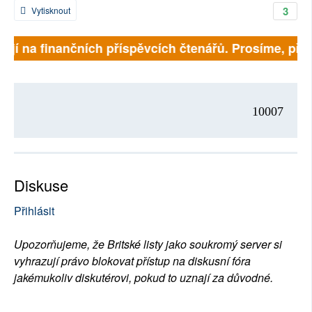
3
Vytisknout
jí na finančních příspěvcích čtenářů. Prosíme, přispěj
10007
Diskuse
Přihlásit
Upozorňujeme, že Britské listy jako soukromý server si
vyhrazují právo blokovat přístup na diskusní fóra
jakémukoliv diskutérovi, pokud to uznají za důvodné.