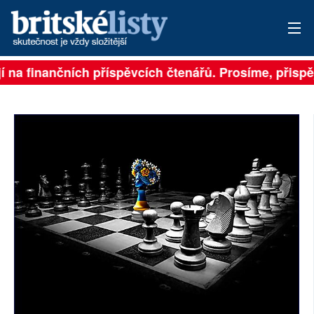
na finančních příspěvcích čtenářů. Prosíme, přispějte
PŘIHLÁSIT
AKTUÁLNÍ VYDÁNÍ
ARCHIV
ROZHOVORY
TÉMATA
NEJČTENĚJŠÍ ZA 7 DNÍ
AUTOŘI
PŘÍSPĚVKY NA PROVOZ