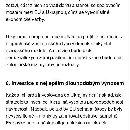
zotaví, část z nich se vrátí domů a stanou se spojovacím 
mostem mezi EU a Ukrajinou, čímž se vytvoří silné 
ekonomické vazby.
Díky tomuto propojení může Ukrajina projít transformací z 
oligarchické země ruského typu v demokratický stát 
evropského modelu. A čím více bude blok 
demokratických zemí posílen, tím menší šance budou mít 
autoritářské režimy, aby ho rozložily.
6. Investice s nejlepším dlouhodobým výnosem
Každá miliarda investovaná do Ukrajiny není náklad, ale 
strategická investice, která má vysokou pravděpodobnost 
návratnosti. Naopak, pokud by EU selhala, škody by byly 
nevyčíslitelné – mohly by zahrnovat destrukci samotné 
Evropské unie a nástup oligarchických autokracií.