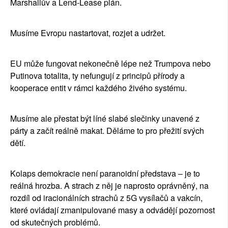
Marshallův a Lend-Lease plán.
Musíme Evropu nastartovat, rozjet a udržet.
EU může fungovat nekonečně lépe než Trumpova nebo 
Putinova totalita, ty nefungují z principů přírody a 
kooperace entit v rámci každého živého systému.
Musíme ale přestat být líné slabé slečinky unavené z 
párty a začít reálně makat. Děláme to pro přežití svých 
dětí.
Kolaps demokracie není paranoidní představa – je to 
reálná hrozba. A strach z něj je naprosto oprávněný, na 
rozdíl od iracionálních strachů z 5G vysílačů a vakcín, 
které ovládají zmanipulované masy a odvádějí pozornost 
od skutečných problémů.