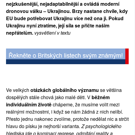
nejzkušenější, nejadaptabilnější a ovládá moderní 
dronovou válku – Ukrajinou. Brzy nastane chvíle, kdy 
EU bude potřebovat Ukrajinu více než ona ji. Pokud 
Ukrajinu nyní ztratíme, její síla se přičte našim 
nepřátelům. 
vysvětlení v textu
Ve velkých 
otázkách globálního významu
 se většina 
dospělých stále chová jako malé děti. V 
běžném 
individuálním životě
 chápeme, že musíme volit mezi 
reálnými možnostmi, i když se nám žádná z nich nelíbí. 
Přesto jednu nakonec zvolíme, protože nedělat nic a strčit 
hlavu do písku je nejhorší varianta. 
Z psychologického 
hlediska jde o kominaci regrese, odmítání reality a 