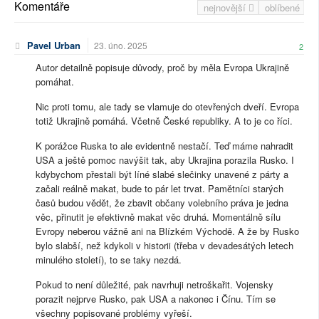
Komentáře
nejnovější
oblíbené
Pavel Urban
23. úno. 2025
2
Autor detailně popisuje důvody, proč by měla Evropa Ukrajině
pomáhat.
Nic proti tomu, ale tady se vlamuje do otevřených dveří. Evropa
totiž Ukrajině pomáhá. Včetně České republiky. A to je co říci.
K porážce Ruska to ale evidentně nestačí. Teď máme nahradit
USA a ještě pomoc navýšit tak, aby Ukrajina porazila Rusko. I
kdybychom přestali být líné slabé slečinky unavené z párty a
začali reálně makat, bude to pár let trvat. Pamětníci starých
časů budou vědět, že zbavit občany volebního práva je jedna
věc, přinutit je efektivně makat věc druhá. Momentálně sílu
Evropy neberou vážně ani na Blízkém Východě. A že by Rusko
bylo slabší, než kdykoli v historii (třeba v devadesátých letech
minulého století), to se taky nezdá.
Pokud to není důležité, pak navrhuji netroškařit. Vojensky
porazit nejprve Rusko, pak USA a nakonec i Čínu. Tím se
všechny popisované problémy vyřeší.