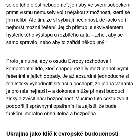
se do toho plést nebudeme“, jen aby ve svém sobeckém 
primitivismu nemusely volit nějakou z možností, která se 
jim nelíbí. Ale tím, že si vybírají nečinnost, de facto volí 
nejhorší možné řešení. Jejich přístup je ekvivalentem 
hysterického výstupu u rozbitého auta – „chci, aby se 
samo spravilo, nebo aby to zařídil někdo jiný.“
Proto je nutné, aby o osudu Evropy rozhodovali 
kompetentní lidé, kteří chápou rozdíly mezi jednotlivými 
řešeními a jejich dopady. Je až absurdně jednoduché si 
realisticky vyhodnotit situaci a pochopit, že jedna varianta 
je pro nás nejlepší – a dokonce může přinést budoucí 
zisky a zvýšit naši bezpečnost. Musíme tuto cestu zvolit, 
podpořit ji správnými opatřeními a zajistit, že bude 
funkční, morálně obhajitelná a bezpečná.
Ukrajina jako klíč k evropské budoucnosti