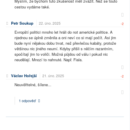
Myslím, že bychom tuto zkušenost měli zvážit. Než se touto
cestou vydáme také.
Petr Soukup
22. úno. 2025
-2
Evropští politici mnoho let hráli do not americké politice. A
njednou se úplně změnila a oni neví co si mají počít. Asi jim
bude nyní nějakou dobu trvat, než převlečou kabáty, protože
většinou nic jiného neumí. Kdyby přišli s něčím razantním,
spočítají jim to voliči. Možná půjdou od válu i pokud nic
neudělají. Mnozí to nahnuté. Např. Fiala.
Václav Hořejší
21. úno. 2025
-2
Neuvěřitelné, šílene...
1 odpověď