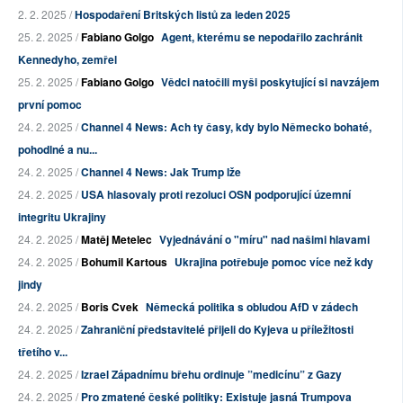
2. 2. 2025 /
Hospodaření Britských listů za leden 2025
25. 2. 2025 /
Fabiano Golgo
Agent, kterému se nepodařilo zachránit
Kennedyho, zemřel
25. 2. 2025 /
Fabiano Golgo
Vědci natočili myši poskytující si navzájem
první pomoc
24. 2. 2025 /
Channel 4 News: Ach ty časy, kdy bylo Německo bohaté,
pohodlné a nu...
24. 2. 2025 /
Channel 4 News: Jak Trump lže
24. 2. 2025 /
USA hlasovaly proti rezoluci OSN podporující územní
integritu Ukrajiny
24. 2. 2025 /
Matěj Metelec
Vyjednávání o "míru" nad našimi hlavami
24. 2. 2025 /
Bohumil Kartous
Ukrajina potřebuje pomoc více než kdy
jindy
24. 2. 2025 /
Boris Cvek
Německá politika s obludou AfD v zádech
24. 2. 2025 /
Zahraniční představitelé přijeli do Kyjeva u příležitosti
třetího v...
24. 2. 2025 /
Izrael Západnímu břehu ordinuje ”medicínu” z Gazy
24. 2. 2025 /
Pro zmatené české politiky: Existuje jasná Trumpova