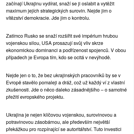
začínají Ukrajinu vydírat, snaží se ji oslabit a vytěžit 
maximum jejích strategických surovin. Nejde jim o 
vítězství demokracie. Jde jim o kontrolu.
Zatímco Rusko se snaží rozšířit své impérium hrubou 
vojenskou silou, USA prosazují svůj vliv skrze 
ekonomickou dominanci a podřízenost spojenců. V obou 
případech je Evropa tím, kdo se ocitá v nevýhodě.
Nejde jen o to, že bez ukrajinských pracovníků by se v 
Evropě stavělo pomaleji a dráž, což už každý ví z vlastní 
zkušenosti. Jde o něco daleko zásadnějšího – o samotné 
přežití evropského projektu.
Ukrajina je nejen klíčovou vojenskou, surovinovou a 
potravinovou zásobárnou, ale především největší 
překážkou pro rozpínající se autoritářství. Tuto investici 