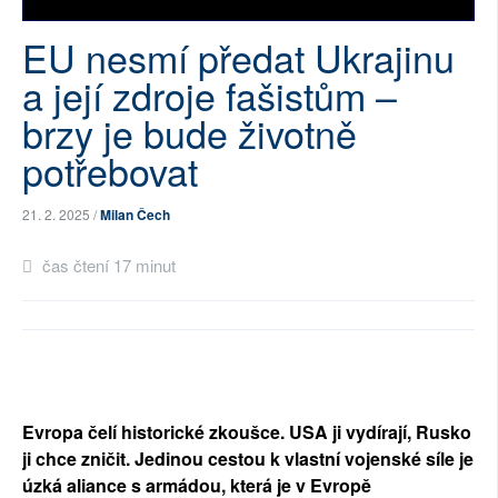
SOCIÁLNÍ SÍTĚ
EU nesmí předat Ukrajinu
RUBRIKY
a její zdroje fašistům –
brzy je bude životně
PLNÁ VERZE STRÁNEK
potřebovat
21. 2. 2025 /
Milan Čech
čas čtení 17 minut
Evropa čelí historické zkoušce. USA ji vydírají, Rusko 
ji chce zničit. Jedinou cestou k vlastní vojenské síle je 
úzká aliance s armádou, která je v Evropě 