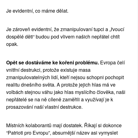
Je evidentní, co máme dělat.
Je zároveň evidentní, že zmanipulovaní tupci a „řvoucí 
dospělé děti“ budou pod vlivem našich nepřátel chtít 
opak.
Opět se dostáváme ke kořeni problému. 
Evropa čelí 
vnitřní destrukci, protože existuje masa 
zmanipulovatelných lidí, kteří nejsou schopni pochopit 
realitu dnešního světa. A protože jejich hlas má ve 
volbách stejnou váhu jako hlas myslícího člověka, naši 
nepřátelé se na ně cíleně zaměřili a využívají je k 
prosazování naší vlastní destrukce.
Místních kolaborantů mají dostatek. Říkají si dokonce 
“Patrioti pro Evropu”, absurnější název asi vymyslet 