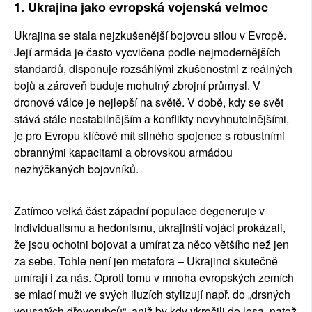
1. Ukrajina jako evropská vojenská velmoc
Ukrajina se stala nejzkušenější bojovou silou v Evropě. 
Její armáda je často vycvičena podle nejmodernějších 
standardů, disponuje rozsáhlými zkušenostmi z reálných 
bojů a zároveň buduje mohutný zbrojní průmysl. V 
dronové válce je nejlepší na světě. V době, kdy se svět 
stává stále nestabilnějším a konflikty nevyhnutelnějšími, 
je pro Evropu klíčové mít silného spojence s robustními 
obrannými kapacitami a obrovskou armádou 
nezhýčkaných bojovníků.
Zatímco velká část západní populace degeneruje v 
individualismu a hedonismu, ukrajinští vojáci prokázali, 
že jsou ochotni bojovat a umírat za něco většího než jen 
za sebe. Tohle není jen metafora – Ukrajinci skutečně 
umírají i za nás. Oproti tomu v mnoha evropských zemích 
se mladí muži ve svých iluzích stylizují např. do „drsných 
vousatých dřevorubců“, aniž by kdy vkročili do lesa, natož 