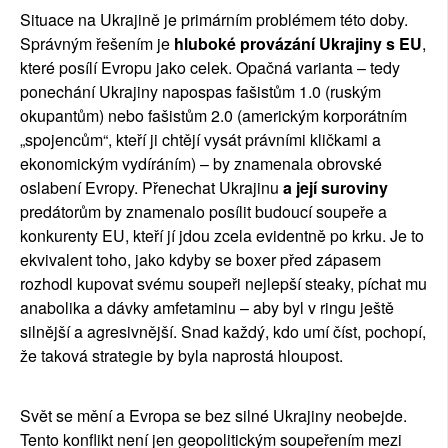
Situace na Ukrajině je primárním problémem této doby. 
Správným řešením je
 hluboké provázání Ukrajiny s EU
, 
které posílí Evropu jako celek. Opačná varianta – tedy 
ponechání Ukrajiny napospas fašistům 1.0 (ruským 
okupantům) nebo fašistům 2.0 (americkým korporátním 
„spojencům“, kteří ji chtějí vysát právními kličkami a 
ekonomickým vydíráním) – by znamenala obrovské 
oslabení Evropy. Přenechat Ukrajinu 
a její suroviny
predátorům by znamenalo posílit budoucí soupeře a 
konkurenty EU, kteří jí jdou zcela evidentně po krku. Je to 
ekvivalent toho, jako kdyby se boxer před zápasem 
rozhodl kupovat svému soupeři nejlepší steaky, píchat mu 
anabolika a dávky amfetaminu – aby byl v ringu ještě 
silnější a agresivnější. Snad každý, kdo umí číst, pochopí, 
že taková strategie by byla naprostá hloupost.
Svět se mění a Evropa se bez silné Ukrajiny neobejde. 
Tento konflikt není jen geopolitickým soupeřením mezi 