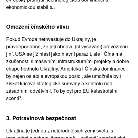
ekonomickou stabilitu.
Omezení čínského vlivu
Pokud Evropa neinvestuje do Ukrajiny, je 
pravděpodobné, že její obnovu (či vysávání) převezmou 
jiní. USA se již hlásí jako hlavní parazit, ale i Čína má 
zkušenosti s masivními infrastrukturními projekty a dobře 
chápe hodnotu Ukrajiny. Americká i Čínská dominance 
by nejen oslabila evropskou pozici, ale umožnila by i 
získat klíčové strategické suroviny a kontrolu nad 
zásadními odvětvími. To by byl pro EU katastrofální 
scénář.
3. Potravinová bezpečnost
Ukrajina je jednou z nejúrodnějších zemí světa, s 
masivními plochami černozemě – nejlepší zemědělské 