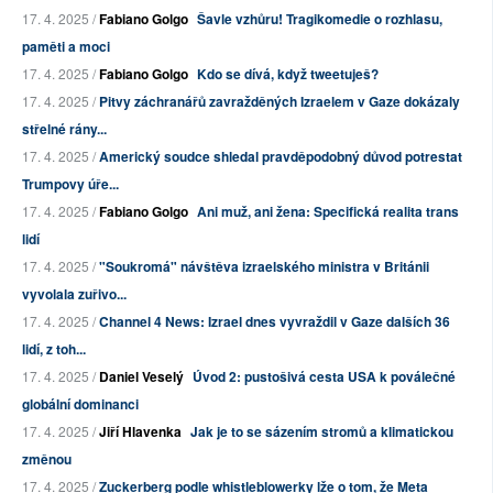
17. 4. 2025 /
Fabiano Golgo
Šavle vzhůru! Tragikomedie o rozhlasu,
paměti a moci
17. 4. 2025 /
Fabiano Golgo
Kdo se dívá, když tweetuješ?
17. 4. 2025 /
Pitvy záchranářů zavražděných Izraelem v Gaze dokázaly
střelné rány...
17. 4. 2025 /
Americký soudce shledal pravděpodobný důvod potrestat
Trumpovy úře...
17. 4. 2025 /
Fabiano Golgo
Ani muž, ani žena: Specifická realita trans
lidí
17. 4. 2025 /
"Soukromá" návštěva izraelského ministra v Británii
vyvolala zuřivo...
17. 4. 2025 /
Channel 4 News: Izrael dnes vyvraždil v Gaze dalších 36
lidí, z toh...
17. 4. 2025 /
Daniel Veselý
Úvod 2: pustošivá cesta USA k poválečné
globální dominanci
17. 4. 2025 /
Jiří Hlavenka
Jak je to se sázením stromů a klimatickou
změnou
17. 4. 2025 /
Zuckerberg podle whistleblowerky lže o tom, že Meta