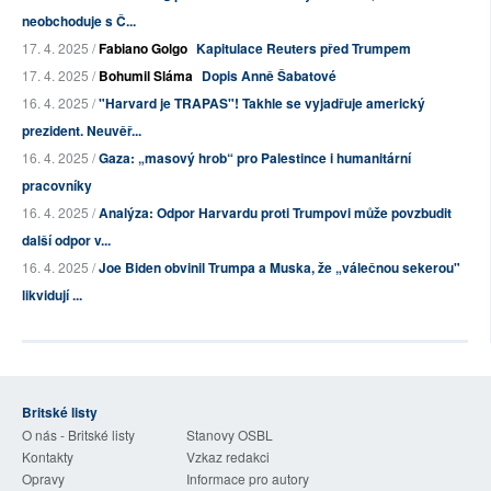
neobchoduje s Č...
17. 4. 2025 /
Fabiano Golgo
Kapitulace Reuters před Trumpem
17. 4. 2025 /
Bohumil Sláma
Dopis Anně Šabatové
16. 4. 2025 /
"Harvard je TRAPAS"! Takhle se vyjadřuje americký
prezident. Neuvěř...
16. 4. 2025 /
Gaza: „masový hrob“ pro Palestince i humanitární
pracovníky
16. 4. 2025 /
Analýza: Odpor Harvardu proti Trumpovi může povzbudit
další odpor v...
16. 4. 2025 /
Joe Biden obvinil Trumpa a Muska, že „válečnou sekerou"
likvidují ...
Britské listy
O nás - Britské listy
Stanovy OSBL
Kontakty
Vzkaz redakci
Opravy
Informace pro autory