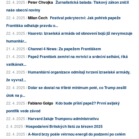
22. 4. 2025 /
Peter Chvojka
Žurnalistická balada: Tiskový zákon zničil
naše obecní noviny
22. 4. 2025 /
Milan Čech
Festival pokrytectví: Jak pohřeb papeže
Františka odhaluje pravdu o...
22. 4. 2025 /
Haaretz: Izraelská armáda od obnovení bojů již nevymezuje
humanitár...
21. 4. 2025 /
Channel 4 News: Za papežem Františkem
21. 4. 2025 /
Papež František zemřel na mrtvici a srdeční selhání, říká
vatikánsk...
22. 4. 2025 /
Humanitární organizace odmítají tvrzení izraelské armády,
že vyvraž...
22. 4. 2025 /
Dolar se dostal na tříleté minimum poté, co Trump zesílil
útok na p...
22. 4. 2025 /
Fabiano Golgo
Kdo bude příští papež? První asijský
pontifik vede závod
22. 4. 2025 /
Harvard žaluje Trumpovu administrativu
2. 4. 2025 /
Hospodaření Britských listů za březen 2025
22. 4. 2025 /
A-Nord brzy pošle větrnou energii do podzemí po celém