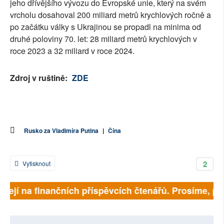
jeho dřívějšího vývozu do Evropské unie, který na svém
vrcholu dosahoval 200 miliard metrů krychlových ročně a
po začátku války s Ukrajinou se propadl na minima od
druhé poloviny 70. let: 28 miliard metrů krychlových v
roce 2023 a 32 miliard v roce 2024.
Zdroj v ruštině:
ZDE
Rusko za Vladimíra Putina
|
Čína
2
Vytisknout
isejí na finančních příspěvcích čtenářů. Prosíme, přis