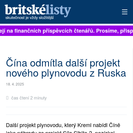
ejí na finančních příspěvcích čtenářů. Prosíme, přispě
PŘIHLÁSIT
AKTUÁLNÍ VYDÁNÍ
ARCHIV
Čína odmítla další projekt
nového plynovodu z Ruska
ROZHOVORY
18. 4. 2025
TÉMATA
čas čtení 2 minuty
NEJČTENĚJŠÍ ZA 7 DNÍ
AUTOŘI
Další projekt plynovodu, který Kreml nabídl Číně
PŘÍSPĚVKY NA PROVOZ
jako náhradu za projekt Síla Sibiře-2, nezískal