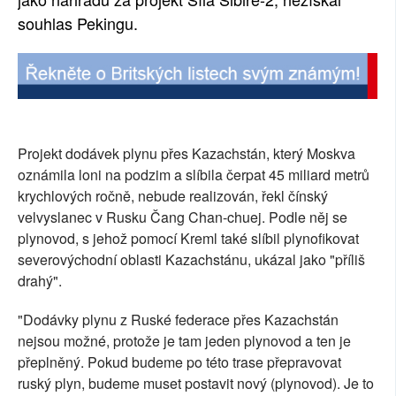
souhlas Pekingu.
SOCIÁLNÍ SÍTĚ
RUBRIKY
PLNÁ VERZE STRÁNEK
Projekt dodávek plynu přes Kazachstán, který Moskva
oznámila loni na podzim a slíbila čerpat 45 miliard metrů
krychlových ročně, nebude realizován, řekl čínský
velvyslanec v Rusku Čang Chan-chuej. Podle něj se
plynovod, s jehož pomocí Kreml také slíbil plynofikovat
severovýchodní oblasti Kazachstánu, ukázal jako "příliš
drahý".
"Dodávky plynu z Ruské federace přes Kazachstán
nejsou možné, protože je tam jeden plynovod a ten je
přeplněný. Pokud budeme po této trase přepravovat
ruský plyn, budeme muset postavit nový (plynovod). Je to