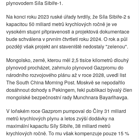
plynovodem Síla Sibiře-1.
Na konci roku 2023 ruské úřady tvrdily, že Síla Sibiře-2 s
kapacitou 50 miliard metrů krychlových ročně je ve
vysokém stupni připravenosti a projektová dokumentace
bude schválena v prvním čtvrtletí roku 2024. O rok a půl
později však projekt ani staveniště nedostaly "zelenou".
Mongolsko, země, kterou měl 2,5 tisíce kilometrů dlouhý
plynovod procházet, zahrnulo plynovod Gazpromu do
národního rozvojového plánu až v roce 2028, uvedl list
The South China Morning Post. Moskvě se nepodařilo
dosáhnout dohody s Pekingem, řekl publikaci bývalý člen
mongolské bezpečnostní rady Munchnara Bayarlhavga.
V loňském roce Gazprom pumpoval do Číny 31 miliard
metrů krychlových plynu a letos zvýší dodávky na
maximální kapacitu Síly Sibiře, 38 miliard metrů
krychlových ročně. To mu však kompenzuje pouze 15 %