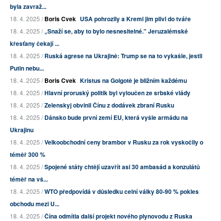
byla zavraž...
18. 4. 2025 /
Boris Cvek
USA pohrozily a Kreml jim plivl do tváře
18. 4. 2025 /
„Snaží se, aby to bylo nesnesitelné." Jeruzalémské
křesťany čekají ...
18. 4. 2025 /
Ruská agrese na Ukrajině: Trump se na to vykašle, jestli
Putin nebu...
18. 4. 2025 /
Boris Cvek
Kristus na Golgotě je bližním každému
18. 4. 2025 /
Hlavní proruský politik byl vyloučen ze srbské vlády
18. 4. 2025 /
Zelenskyj obvinil Čínu z dodávek zbraní Rusku
18. 4. 2025 /
Dánsko bude první zemí EU, která vyšle armádu na
Ukrajinu
18. 4. 2025 /
Velkoobchodní ceny brambor v Rusku za rok vyskočily o
téměř 300 %
18. 4. 2025 /
Spojené státy chtějí uzavřít asi 30 ambasád a konzulátů
téměř na vš...
18. 4. 2025 /
WTO předpovídá v důsledku celní války 80-90 % pokles
obchodu mezi U...
18. 4. 2025 /
Čína odmítla další projekt nového plynovodu z Ruska