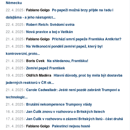
Německu
22. 4. 2025 /
Fabiano Golgo
Po papeži možná brzy přijde na řadu i
dalajláma - a jeho nástupnict...
22. 4. 2025 /
Robert Reich: Svědomí světa
22. 4. 2025 /
Nová pravice a boj o Vatikán
21. 4. 2025 /
Fabiano Golgo
Přichází smrtí papeže Františka Antikrist?
21. 4. 2025 /
Na Velikonoční pondělí zemřel papež, který byl
kontroverzní, proto...
21. 4. 2025 /
Boris Cvek
Na shledanou, Františku!
21. 4. 2025 /
Zemřel papež František
19. 4. 2025 /
Oldřich Maděra
Hlavní důvody, proč by měla být dostavba
jaderných reaktorů v ČR ok...
21. 4. 2025 /
Carole Cadwalladr: Ještě není pozdě zabránit Trumpovi a
technologic...
21. 4. 2025 /
Brutální nekompetence Trumpovy vlády
16. 4. 2025 /
Jan Čulík znovu v rozhovoru o Britských listech
17. 4. 2025 /
Jan Čulík v rozhovoru o zázemí Britských listů - část druhá
21. 4. 2025 /
Fabiano Golgo
Palestinci nejsou hosté