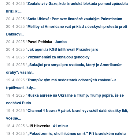
20. 4. 2025 /
Zoufalství v Gaze, kde izraelská blokáda pomoci způsobila
krizi, kt...
20. 4. 2025 /
Saša Uhlová: Pomozte finančně zoufalým Palestincům
20. 4. 2025 /
Měli by si Američané vzít příklad z českých protestů proti
Babišovi...
20. 4. 2025 /
Pavel Pečínka
Jumbo
20. 4. 2025 /
Jak agenti z KGB infiltrovali Pražské jaro
19. 4. 2025 /
Vyznamenání za obhajobu genocidy
19. 4. 2025 /
„Šokující pro smysl pro svobodu, který je Američanům
drahý": vášniv...
19. 4. 2025 /
Trumpův tým má nedostatek odborných znalostí - a
trpělivosti - kdy...
19. 4. 2025 /
Ruská agrese na Ukrajině a Trump: Trump popírá, že se
nechává Putin...
19. 4. 2025 /
Channel 4 News: V pátek Izrael vyvraždil další desítky lidí,
včetně...
18. 4. 2025 /
Jiří Hlavenka
41 minut
18. 4. 2025 /
„Pokud zemřu, chci hlučnou smrt." Při izraelském náletu