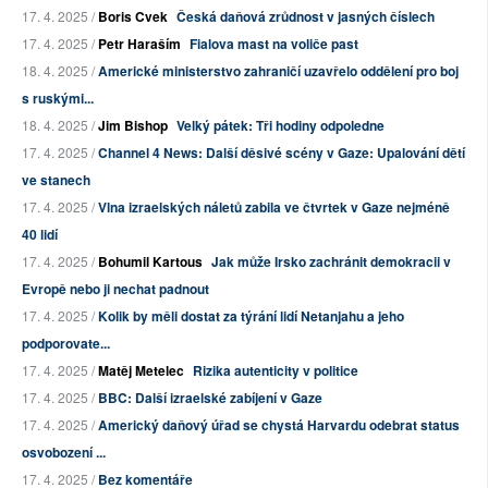
17. 4. 2025 /
Boris Cvek
Česká daňová zrůdnost v jasných číslech
17. 4. 2025 /
Petr Haraším
Fialova mast na voliče past
18. 4. 2025 /
Americké ministerstvo zahraničí uzavřelo oddělení pro boj
s ruskými...
18. 4. 2025 /
Jim Bishop
Velký pátek: Tři hodiny odpoledne
17. 4. 2025 /
Channel 4 News: Další děsivé scény v Gaze: Upalování dětí
ve stanech
17. 4. 2025 /
Vlna izraelských náletů zabila ve čtvrtek v Gaze nejméně
40 lidí
17. 4. 2025 /
Bohumil Kartous
Jak může Irsko zachránit demokracii v
Evropě nebo ji nechat padnout
17. 4. 2025 /
Kolik by měli dostat za týrání lidí Netanjahu a jeho
podporovate...
17. 4. 2025 /
Matěj Metelec
Rizika autenticity v politice
17. 4. 2025 /
BBC: Další izraelské zabíjení v Gaze
17. 4. 2025 /
Americký daňový úřad se chystá Harvardu odebrat status
osvobození ...
17. 4. 2025 /
Bez komentáře