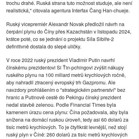
trochu drahé. Ruská strana tuto možnost studuje, ale není
realistická," citovala agentura Interfax Čang Han-chueje.
Ruský vicepremiér Alexandr Novak předložil návrh na
čerpání plynu do Číny přes Kazachstán v listopadu 2024,
krátce poté, co se jednání o projektu Síla Sibiře-2
definitivně dostala do slepé uličky.
V roce 2022 ruský prezident Vladimir Putin navrhl
čínskému prezidentovi Si Ťin-pchingovi zvýšit nákupy
ruského plynu na 100 miliard metrů krychlových ročně,
aby nahradil ztracený evropský trh Gazpromu. Ale
navzdory prohlášením o "strategickém partnerství" bez
hranic a Putinově cestě do Pekingu čínský prezident
nedal stavbě zelenou. Podle Financial Times byla
kamenem úrazu cena plynu: Čína požadovala, aby byla
snížena na domácí ruskou úroveň, tedy asi 60 dolarů za
tisíc metrů krychlových. To je čtyřikrát levnější, než stojí
ruský plyn v Číně: 260 dolarů za tisíc metrů krychlových