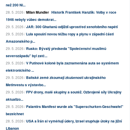
než 200 Ni...
28. 5. 2026 /
Milan Mundier
Historik František Hanzlík: Volby v roce
1946 nebyly vůbec demokrat...
29. 5. 2026 /
JAR: 300 Ghaňanů odjíždí uprostřed xenofobního napětí
29. 5. 2026 /
Lula spouští novou těžbu ropy a plynu v západní části
Amazonského p...
29. 5. 2026 /
Rusko: Bývalý předseda "Společenství muslimů
severozápadu" byl zatč...
29. 5. 2026 /
V Putinově koloně byla zaznamenána auta se systémem
elektronického ...
29. 5. 2026 /
Baltské země zkoumají zkušenosti ukrajinského
Metinvestu s výstavbo...
29. 5. 2026 /
FPV drony, malé skupiny a soutěž. Ozbrojené síly Ukrajiny
aktualizo...
28. 5. 2026 /
Palantirs Manifest wurde als "Superschurken-Geschwafel"
bezeichnet
28. 5. 2026 /
USA a Írán si vyměňují údery, Izrael stupňuje útoky na jižní
Libanon