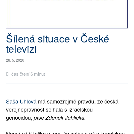
SOCIÁLNÍ SÍTĚ
RUBRIKY
Šílená situace v České
PLNÁ VERZE STRÁNEK
televizi
28. 5. 2026
čas čtení 6 minut
Saša Uhlová
má samozřejmě pravdu, že česká
veřejnoprávnost selhala s izraelskou
genocidou,
píše Zdeněk Jehlička.
Nemá už jí toliko v tom, že selhala až s izraelskou