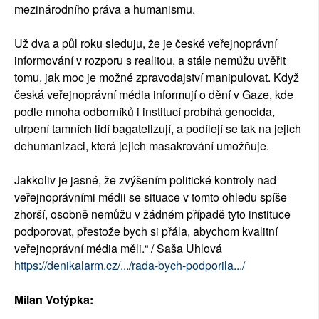
mezinárodního práva a humanismu.
Už dva a půl roku sleduju, že je české veřejnoprávní
informování v rozporu s realitou, a stále nemůžu uvěřit
tomu, jak moc je možné zpravodajství manipulovat. Když
česká veřejnoprávní média informují o dění v Gaze, kde
podle mnoha odborníků i institucí probíhá genocida,
utrpení tamních lidí bagatelizují, a podílejí se tak na jejich
dehumanizaci, která jejich masakrování umožňuje.
Jakkoliv je jasné, že zvýšením politické kontroly nad
veřejnoprávními médii se situace v tomto ohledu spíše
zhorší, osobně nemůžu v žádném případě tyto instituce
podporovat, přestože bych si přála, abychom kvalitní
veřejnoprávní média měli.“ / Saša Uhlová
https://denikalarm.cz/.../rada-bych-podporila.../
Milan Votýpka: