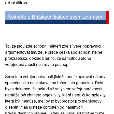
rehabilitovat.
To, že jsou zde schopni někteří zdejší veřejnoprávníci
argumentovat tím, že je přece česká společnost stejně
proizraelská, dokládá jen to, že samotnou úlohu
veřejnoprávnosti ne zrovna pochopili.
Smyslem veřejnoprávnosti jistěže není kopírovat nálady
společnosti a naskakovat na řešení ala genocida. Řekl
bych dokonce. že pokud už smyslem veřejnoprávnosti
nemůže být chiméra objektivity, která není, či komplexity,
která být nemůže, měl by to být prostor pro menšinový
disentní hlas (jistěže oproštěn od násilných
předsudečných projevů), který se jinde uplatnit nemůže.