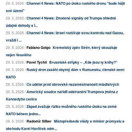
29. 5. 2026 /
Channel 4 News: NATO po útoku ruského dronu "bude hájit
své území"
29. 5. 2026 /
Channel 4 News: Zmatené signály od Trumpa ohledně
údajné dohody s Í...
29. 5. 2026 /
Channel 4 News: Izrael rozšiřuje svou kontrolu nad Gazou,
vraždí i ...
29. 5. 2026 /
Fabiano Golgo
Kremelský zpěv Sirén, který okouzluje
nejen Veselého
29. 5. 2026 /
Pavel Tychtl
Bruselské střípky – „Kde jsou ty knihy?“
29. 5. 2026 /
Ruský dron zasáhl obytný dům v Rumunsku, členské zemi
NATO
29. 5. 2026 /
Co udělat proti obrovské nezaměstnanosti mladistvých
30. 5. 2026 /
Americký soudce nařídil odstranění Trumpova jména z
Kennedyho centra
29. 5. 2026 /
Západ zvažuje riziko možného ruského útoku na země
NATO během jedno...
28. 5. 2026 /
Radomír Silber
Místopředseda vlády a ministr průmyslu a
obchodu Karel Havlíček odm...