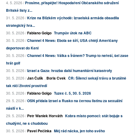
4. 5. 2026 /
Prosíme, přispějte! Hospodaření Občanského sdružení
Britské listy z...
31. 5. 2026 /
Krize na Blízkém východě: Izraelská armáda obsadila
strategický hra...
30. 5. 2026 /
Fabiano Golgo
Trumpův útok na ABC
30. 5. 2026 /
Channel 4 News: Ebola se šíří, USA chtějí Američany
deportovat do Keni
30. 5. 2026 /
Channel 4 News: Válka s Íránem? Trump to neřeší, šel zase
hrát golf
30. 5. 2026 /
Izrael a Gaza: hrozba další humanitární katastrofy
30. 5. 2026 /
Jan Čulík
,
Boris Cvek
ČR: Šílenci sekají trávu a brutálně
tak ničí životní prostředí
30. 5. 2026 /
Fabiano Golgo
Tuzex č. 5, 30. 5. 2026
29. 5. 2026 /
OSN přidala Izrael a Rusko na černou listinu za sexuální
násilí v k...
29. 5. 2026 /
Petr Waniek Horváth
Kobra místo pomoci: stát bojuje s
chudými, ne s chudobou
30. 5. 2026 /
Pavel Pečínka
Měj rád nácka, jen toho svého