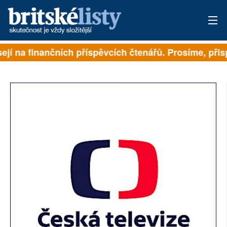
ejí na finančních příspěvcích čtenářů. Prosíme, přispě
PŘIHLÁSIT
AKTUÁLNÍ VYDÁNÍ
ARCHIV
ROZHOVORY
TÉMATA
NEJČTENĚJŠÍ ZA 7 DNÍ
AUTOŘI
PŘÍSPĚVKY NA PROVOZ