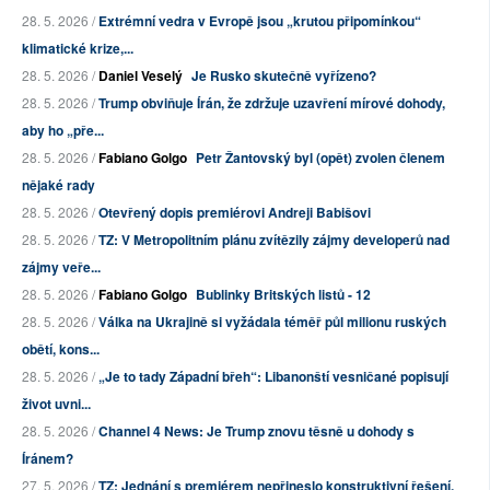
28. 5. 2026 /
Extrémní vedra v Evropě jsou „krutou připomínkou“
klimatické krize,...
28. 5. 2026 /
Daniel Veselý
Je Rusko skutečně vyřízeno?
28. 5. 2026 /
Trump obviňuje Írán, že zdržuje uzavření mírové dohody,
aby ho „pře...
28. 5. 2026 /
Fabiano Golgo
Petr Žantovský byl (opět) zvolen členem
nějaké rady
28. 5. 2026 /
Otevřený dopis premiérovi Andreji Babišovi
28. 5. 2026 /
TZ: V Metropolitním plánu zvítězily zájmy developerů nad
zájmy veře...
28. 5. 2026 /
Fabiano Golgo
Bublinky Britských listů - 12
28. 5. 2026 /
Válka na Ukrajině si vyžádala téměř půl milionu ruských
obětí, kons...
28. 5. 2026 /
„Je to tady Západní břeh“: Libanonští vesničané popisují
život uvni...
28. 5. 2026 /
Channel 4 News: Je Trump znovu těsně u dohody s
Íránem?
27. 5. 2026 /
TZ: Jednání s premiérem nepřineslo konstruktivní řešení.