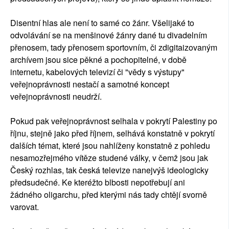
Disentní hlas ale není to samé co žánr. Všelijaké to
odvolávání se na menšinové žánry dané tu divadelním
přenosem, tady přenosem sportovním, či zdigitaizovaným
archívem jsou sice pěkné a pochopitelné, v době
internetu, kabelových televizí či "vědy s výstupy"
veřejnoprávnosti nestačí a samotné koncept
veřejnoprávnosti neudrží.
Pokud pak veřejnoprávnost selhala v pokrytí Palestiny po
říjnu, stejně jako před říjnem, selhává konstatně v pokrytí
dalších témat, které jsou nahlíženy konstatně z pohledu
nesamozřejmého vítěze studené války, v čemž jsou jak
Český rozhlas, tak česká televize nanejvýš ideologicky
předsudečné. Ke kteréžto blbosti nepotřebují ani
žádného oligarchu, před kterými nás tady chtějí svorně
varovat.