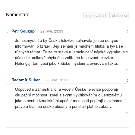
Komentáře
nejnovější
oblíbené
Petr Soukup
29. kvě. 23:33
2
Je nesmysl, že by Česká televize selhávala jen co se týče
informování o Izraeli. Její selhání je mnohem hlubší a týká se
různých témat. Že se to stává u Izraele není nějaká výjimka, ale
důsledek celkově chybného vnitřního fungování televize.
Nefungují tam věci jako kritické myšlení a ověřování faktů.
Radomír Silber
28. kvě. 16:23
0
Odpovědní zaměstnanci a vedení České televize podporují
okupační mocnost Izrael a svým vykřikováním o Jeruzalému
jako o centru izraelské okupační mocnosti popírají mezinárodní
právo a klamou české občany a porušují platné zákony.