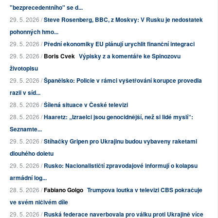
"bezprecedentního" se d...
29. 5. 2026 /
Steve Rosenberg, BBC, z Moskvy: V Rusku je nedostatek
pohonných hmo...
29. 5. 2026 /
Přední ekonomiky EU plánují urychlit finanční integraci
29. 5. 2026 /
Boris Cvek
Výpisky z a komentáře ke Spinozovu
životopisu
29. 5. 2026 /
Španělsko: Policie v rámci vyšetřování korupce provedla
razii v síd...
28. 5. 2026 /
Šílená situace v České televizi
28. 5. 2026 /
Haaretz: „Izraelci jsou genocidnější, než si lidé myslí“:
Seznamte...
29. 5. 2026 /
Stíhačky Gripen pro Ukrajinu budou vybaveny raketami
dlouhého doletu
29. 5. 2026 /
Rusko: Nacionalističtí zpravodajové informují o kolapsu
armádní log...
28. 5. 2026 /
Fabiano Golgo
Trumpova loutka v televizi CBS pokračuje
ve svém ničivém díle
29. 5. 2026 /
Ruská federace naverbovala pro válku proti Ukrajině více