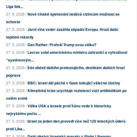
Liga lids...
27. 5. 2026 /
Nové čínské špehování nedává cizincům možnost se
schovat
27. 5. 2026 /
Jarní vlna veder zasáhla západní Evropu. Hrozí další
teplotní rekordy
27. 5. 2026 /
Dan Rather: Prohrál Trump svou válku?
27. 5. 2026 /
Lavrov volal americkému ministru zahraničí a vyhrožoval
"systémovým...
27. 5. 2026 /
Írán oběsil dalšího protestujícího, desítkám dalších hrozí
poprava
27. 5. 2026 /
BBC: Izrael dál páchá v Gaze šokující válečné zločiny
27. 5. 2026 /
Klimatická krize urychluje rezistenci vůči antibiotikům po
celém světě
27. 5. 2026 /
Válka USA a Izraele proti Íránu vede k historicky
nejvyššímu počtu ...
27. 5. 2026 /
Izrael za jeden den provedl více než 120 leteckých úderů
proti Liba...
27. 5. 2026 /
Další děsivý izraelský masakr v jižním Libanonu