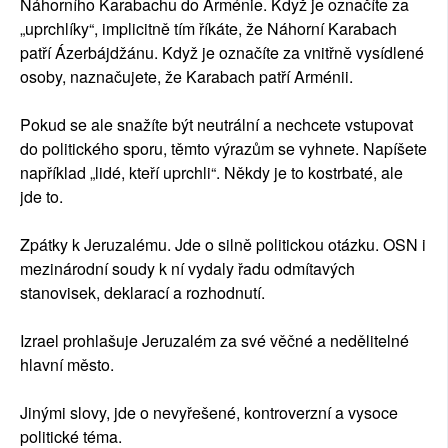
Náhorního Karabachu do Arménie. Když je označíte za
„uprchlíky“, implicitně tím říkáte, že Náhorní Karabach
patří Ázerbájdžánu. Když je označíte za vnitřně vysídlené
osoby, naznačujete, že Karabach patří Arménii.
Pokud se ale snažíte být neutrální a nechcete vstupovat
do politického sporu, těmto výrazům se vyhnete. Napíšete
například „lidé, kteří uprchli“. Někdy je to kostrbaté, ale
jde to.
Zpátky k Jeruzalému. Jde o silně politickou otázku. OSN i
mezinárodní soudy k ní vydaly řadu odmítavých
stanovisek, deklarací a rozhodnutí.
Izrael prohlašuje Jeruzalém za své věčné a nedělitelné
hlavní město.
Jinými slovy, jde o nevyřešené, kontroverzní a vysoce
politické téma.