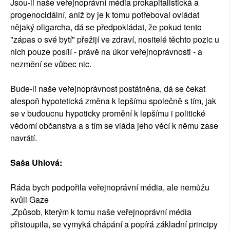
Jsou-li naše veřejnoprávní média prokapitalistická a
progenocidální, aniž by je k tomu potřeboval ovládat
nějaký oligarcha, dá se předpokládat, že pokud tento
"zápas o své bytí" přežijí ve zdraví, nositelé těchto pozic u
nich pouze posílí - právě na úkor veřejnoprávnosti - a
nezmění se vůbec nic.
Bude-li naše veřejnoprávnost postátněna, dá se čekat
alespoň hypotetická změna k lepšímu společně s tím, jak
se v budoucnu hypoticky promění k lepšímu i politické
vědomí občanstva a s tím se vláda jeho věcí k němu zase
navrátí.
Saša Uhlová:
Ráda bych podpořila veřejnoprávní média, ale nemůžu
kvůli Gaze
„Způsob, kterým k tomu naše veřejnoprávní média
přistoupila, se vymyká chápání a popírá základní principy