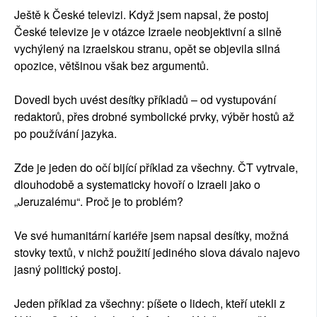
Ještě k České televizi. Když jsem napsal, že postoj
České televize je v otázce Izraele neobjektivní a silně
vychýlený na izraelskou stranu, opět se objevila silná
opozice, většinou však bez argumentů.
Dovedl bych uvést desítky příkladů – od vystupování
redaktorů, přes drobné symbolické prvky, výběr hostů až
po používání jazyka.
Zde je jeden do očí bijící příklad za všechny. ČT vytrvale,
dlouhodobě a systematicky hovoří o Izraeli jako o
„Jeruzalému“. Proč je to problém?
Ve své humanitární kariéře jsem napsal desítky, možná
stovky textů, v nichž použití jediného slova dávalo najevo
jasný politický postoj.
Jeden příklad za všechny: píšete o lidech, kteří utekli z