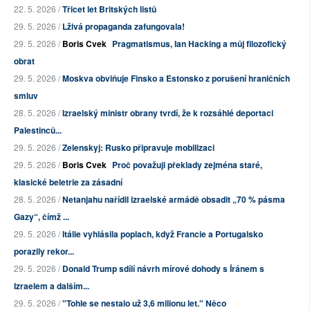
22. 5. 2026 /
Třicet let Britských listů
29. 5. 2026 /
Lživá propaganda zafungovala!
29. 5. 2026 /
Boris Cvek
Pragmatismus, Ian Hacking a můj filozofický
obrat
29. 5. 2026 /
Moskva obviňuje Finsko a Estonsko z porušení hraničních
smluv
28. 5. 2026 /
Izraelský ministr obrany tvrdí, že k rozsáhlé deportaci
Palestinců...
29. 5. 2026 /
Zelenskyj: Rusko připravuje mobilizaci
29. 5. 2026 /
Boris Cvek
Proč považuji překlady zejména staré,
klasické beletrie za zásadní
28. 5. 2026 /
Netanjahu nařídil izraelské armádě obsadit „70 % pásma
Gazy“, čímž ...
29. 5. 2026 /
Itálie vyhlásila poplach, když Francie a Portugalsko
porazily rekor...
29. 5. 2026 /
Donald Trump sdílí návrh mírové dohody s Íránem s
Izraelem a dalším...
29. 5. 2026 /
"Tohle se nestalo už 3,6 milionu let." Něco