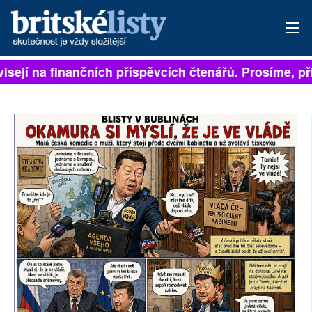
isejí na finančních příspěvcích čtenářů. Prosíme, přis
PŘIHLÁSIT
AKTUÁLNÍ VYDÁNÍ
ARCHIV
ROZHOVORY
TÉMATA
NEJČTENĚJŠÍ ZA 7 DNÍ
AUTOŘI
PŘÍSPĚVKY NA PROVOZ