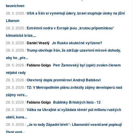
bezeichnet
28. 5. 2026 /
USA a Írán si vyměňují údery, Izrael stupňuje útoky na jižní
Libanon
28. 5. 2026 /
Extrémní vedra v Evropě jsou „krutou připomínkou“
klimatické krize,...
28. 5. 2026 /
Daniel Veselý
Je Rusko skutečně vyřízeno?
28. 5. 2026 /
Trump obviňuje Írán, že zdržuje uzavření mírové dohody,
aby ho „pře...
28. 5. 2026 /
Fabiano Golgo
Petr Žantovský byl (opět) zvolen členem
nějaké rady
28. 5. 2026 /
Otevřený dopis premiérovi Andreji Babišovi
28. 5. 2026 /
TZ: V Metropolitním plánu zvítězily zájmy developerů nad
zájmy veře...
28. 5. 2026 /
Fabiano Golgo
Bublinky Britských listů - 12
28. 5. 2026 /
Válka na Ukrajině si vyžádala téměř půl milionu ruských
obětí, kons...
28. 5. 2026 /
„Je to tady Západní břeh“: Libanonští vesničané popisují
život uvni...