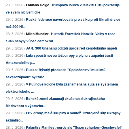
28. 5. 2026 /
Fabiano Golgo
Trumpova loutka v televizi CBS pokračuje
ve svém ničivém díle
29. 5. 2026 /
Ruská federace naverbovala pro válku proti Ukrajině více
než 200 Ni...
28. 5. 2026 /
Milan Mundier
Historik František Hanzlík: Volby v roce
1946 nebyly vůbec demokrat...
29. 5. 2026 /
JAR: 300 Ghaňanů odjíždí uprostřed xenofobního napětí
29. 5. 2026 /
Lula spouští novou těžbu ropy a plynu v západní části
Amazonského p...
29. 5. 2026 /
Rusko: Bývalý předseda "Společenství muslimů
severozápadu" byl zatč...
29. 5. 2026 /
V Putinově koloně byla zaznamenána auta se systémem
elektronického ...
29. 5. 2026 /
Baltské země zkoumají zkušenosti ukrajinského
Metinvestu s výstavbo...
29. 5. 2026 /
FPV drony, malé skupiny a soutěž. Ozbrojené síly Ukrajiny
aktualizo...
28. 5. 2026 /
Palantirs Manifest wurde als "Superschurken-Geschwafel"