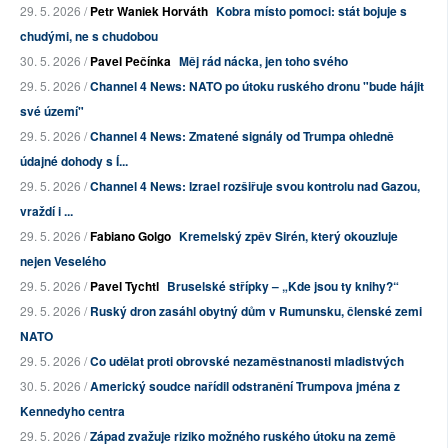
29. 5. 2026 /
Petr Waniek Horváth
Kobra místo pomoci: stát bojuje s
chudými, ne s chudobou
30. 5. 2026 /
Pavel Pečínka
Měj rád nácka, jen toho svého
29. 5. 2026 /
Channel 4 News: NATO po útoku ruského dronu "bude hájit
své území"
29. 5. 2026 /
Channel 4 News: Zmatené signály od Trumpa ohledně
údajné dohody s Í...
29. 5. 2026 /
Channel 4 News: Izrael rozšiřuje svou kontrolu nad Gazou,
vraždí i ...
29. 5. 2026 /
Fabiano Golgo
Kremelský zpěv Sirén, který okouzluje
nejen Veselého
29. 5. 2026 /
Pavel Tychtl
Bruselské střípky – „Kde jsou ty knihy?“
29. 5. 2026 /
Ruský dron zasáhl obytný dům v Rumunsku, členské zemi
NATO
29. 5. 2026 /
Co udělat proti obrovské nezaměstnanosti mladistvých
30. 5. 2026 /
Americký soudce nařídil odstranění Trumpova jména z
Kennedyho centra
29. 5. 2026 /
Západ zvažuje riziko možného ruského útoku na země