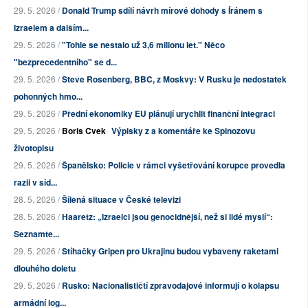
29. 5. 2026 /
Donald Trump sdílí návrh mírové dohody s Íránem s
Izraelem a dalším...
29. 5. 2026 /
"Tohle se nestalo už 3,6 milionu let." Něco
"bezprecedentního" se d...
29. 5. 2026 /
Steve Rosenberg, BBC, z Moskvy: V Rusku je nedostatek
pohonných hmo...
29. 5. 2026 /
Přední ekonomiky EU plánují urychlit finanční integraci
29. 5. 2026 /
Boris Cvek
Výpisky z a komentáře ke Spinozovu
životopisu
29. 5. 2026 /
Španělsko: Policie v rámci vyšetřování korupce provedla
razii v síd...
28. 5. 2026 /
Šílená situace v České televizi
28. 5. 2026 /
Haaretz: „Izraelci jsou genocidnější, než si lidé myslí“:
Seznamte...
29. 5. 2026 /
Stíhačky Gripen pro Ukrajinu budou vybaveny raketami
dlouhého doletu
29. 5. 2026 /
Rusko: Nacionalističtí zpravodajové informují o kolapsu
armádní log...