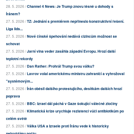
28. 5. 2026 /
Channel 4 News: Je Trump znovu těsně u dohody s
Íránem?
27. 5. 2026 /
TZ: Jednání s premiérem nepřineslo konstruktivní řešení.
Liga lids...
27. 5. 2026 /
Nové čínské špehování nedává cizincům možnost se
schovat
27. 5. 2026 /
Jarní vlna veder zasáhla západní Evropu. Hrozí další
teplotní rekordy
27. 5. 2026 /
Dan Rather: Prohrál Trump svou válku?
27. 5. 2026 /
Lavrov volal americkému ministru zahraničí a vyhrožoval
"systémovým...
27. 5. 2026 /
Írán oběsil dalšího protestujícího, desítkám dalších hrozí
poprava
27. 5. 2026 /
BBC: Izrael dál páchá v Gaze šokující válečné zločiny
27. 5. 2026 /
Klimatická krize urychluje rezistenci vůči antibiotikům po
celém světě
27. 5. 2026 /
Válka USA a Izraele proti Íránu vede k historicky
nejvyššímu počtu ...