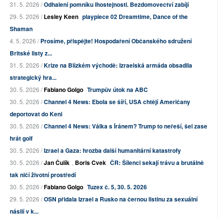
31. 5. 2026 /
Odhalení pomníku lhostejnosti. Bezdomovectví zabíjí
29. 5. 2026 /
Lesley Keen
playpiece 02 Dreamtime, Dance of the
Shaman
4. 5. 2026 /
Prosíme, přispějte! Hospodaření Občanského sdružení
Britské listy z...
31. 5. 2026 /
Krize na Blízkém východě: Izraelská armáda obsadila
strategický hra...
30. 5. 2026 /
Fabiano Golgo
Trumpův útok na ABC
30. 5. 2026 /
Channel 4 News: Ebola se šíří, USA chtějí Američany
deportovat do Keni
30. 5. 2026 /
Channel 4 News: Válka s Íránem? Trump to neřeší, šel zase
hrát golf
30. 5. 2026 /
Izrael a Gaza: hrozba další humanitární katastrofy
30. 5. 2026 /
Jan Čulík
,
Boris Cvek
ČR: Šílenci sekají trávu a brutálně
tak ničí životní prostředí
30. 5. 2026 /
Fabiano Golgo
Tuzex č. 5, 30. 5. 2026
29. 5. 2026 /
OSN přidala Izrael a Rusko na černou listinu za sexuální
násilí v k...