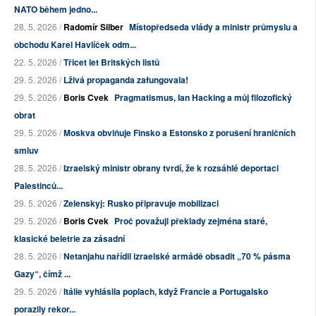
NATO během jedno...
28. 5. 2026 /
Radomír Silber
Místopředseda vlády a ministr průmyslu a
obchodu Karel Havlíček odm...
22. 5. 2026 /
Třicet let Britských listů
29. 5. 2026 /
Lživá propaganda zafungovala!
29. 5. 2026 /
Boris Cvek
Pragmatismus, Ian Hacking a můj filozofický
obrat
29. 5. 2026 /
Moskva obviňuje Finsko a Estonsko z porušení hraničních
smluv
28. 5. 2026 /
Izraelský ministr obrany tvrdí, že k rozsáhlé deportaci
Palestinců...
29. 5. 2026 /
Zelenskyj: Rusko připravuje mobilizaci
29. 5. 2026 /
Boris Cvek
Proč považuji překlady zejména staré,
klasické beletrie za zásadní
28. 5. 2026 /
Netanjahu nařídil izraelské armádě obsadit „70 % pásma
Gazy“, čímž ...
29. 5. 2026 /
Itálie vyhlásila poplach, když Francie a Portugalsko
porazily rekor...