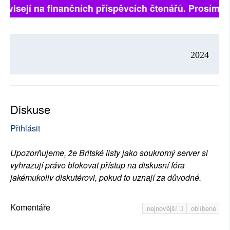
ávisejí na finančních příspěvcích čtenářů. Prosíme, p
2024
Diskuse
Přihlásit
Upozorňujeme, že Britské listy jako soukromý server si
vyhrazují právo blokovat přístup na diskusní fóra
jakémukoliv diskutérovi, pokud to uznají za důvodné.
Komentáře
nejnovější
oblíbené