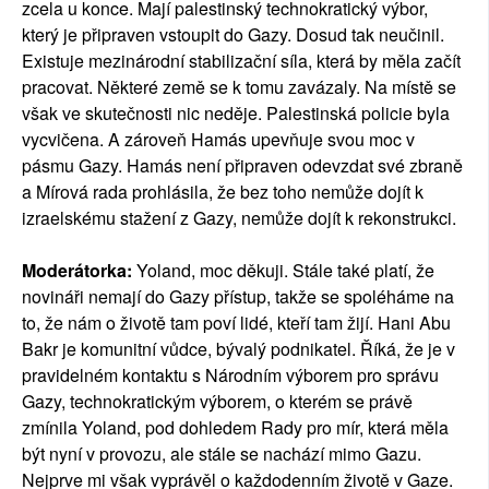
zcela u konce. Mají palestinský technokratický výbor,
který je připraven vstoupit do Gazy. Dosud tak neučinil.
Existuje mezinárodní stabilizační síla, která by měla začít
pracovat. Některé země se k tomu zavázaly. Na místě se
však ve skutečnosti nic neděje. Palestinská policie byla
vycvičena. A zároveň Hamás upevňuje svou moc v
pásmu Gazy. Hamás není připraven odevzdat své zbraně
a Mírová rada prohlásila, že bez toho nemůže dojít k
izraelskému stažení z Gazy, nemůže dojít k rekonstrukci.
Moderátorka:
Yoland, moc děkuji. Stále také platí, že
novináři nemají do Gazy přístup, takže se spoléháme na
to, že nám o životě tam poví lidé, kteří tam žijí. Hani Abu
Bakr je komunitní vůdce, bývalý podnikatel. Říká, že je v
pravidelném kontaktu s Národním výborem pro správu
Gazy, technokratickým výborem, o kterém se právě
zmínila Yoland, pod dohledem Rady pro mír, která měla
být nyní v provozu, ale stále se nachází mimo Gazu.
Nejprve mi však vyprávěl o každodenním životě v Gaze.