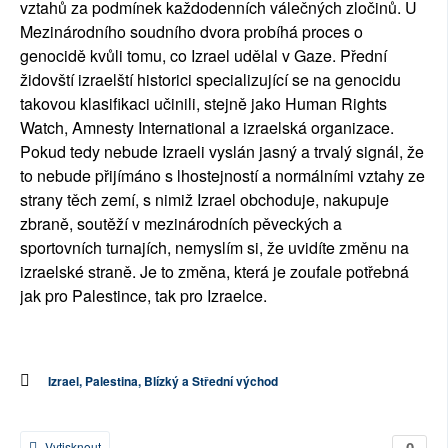
vztahů za podmínek každodenních válečných zločinů. U
Mezinárodního soudního dvora probíhá proces o
genocidě kvůli tomu, co Izrael udělal v Gaze. Přední
židovští izraelští historici specializující se na genocidu
takovou klasifikaci učinili, stejně jako Human Rights
Watch, Amnesty International a izraelská organizace.
Pokud tedy nebude Izraeli vyslán jasný a trvalý signál, že
to nebude přijímáno s lhostejností a normálními vztahy ze
strany těch zemí, s nimiž Izrael obchoduje, nakupuje
zbraně, soutěží v mezinárodních pěveckých a
sportovních turnajích, nemyslím si, že uvidíte změnu na
izraelské straně. Je to změna, která je zoufale potřebná
jak pro Palestince, tak pro Izraelce.
Izrael, Palestina, Blízký a Střední východ
0
Vytisknout