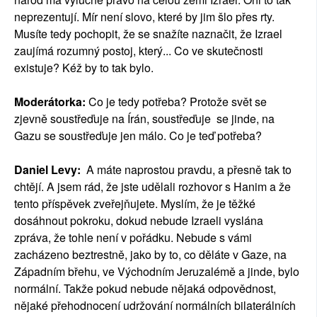
neprezentují. Mír není slovo, které by jim šlo přes rty.
Musíte tedy pochopit, že se snažíte naznačit, že Izrael
zaujímá rozumný postoj, který... Co ve skutečnosti
existuje? Kéž by to tak bylo.
Moderátorka:
Co je tedy potřeba? Protože svět se
zjevně soustřeďuje na Írán, soustřeďuje se jinde, na
Gazu se soustřeďuje jen málo. Co je teď potřeba?
Daniel Levy:
A máte naprostou pravdu, a přesně tak to
chtějí. A jsem rád, že jste udělali rozhovor s Hanim a že
tento příspěvek zveřejňujete. Myslím, že je těžké
dosáhnout pokroku, dokud nebude Izraeli vyslána
zpráva, že tohle není v pořádku. Nebude s vámi
zacházeno beztrestně, jako by to, co děláte v Gaze, na
Západním břehu, ve Východním Jeruzalémě a jinde, bylo
normální. Takže pokud nebude nějaká odpovědnost,
nějaké přehodnocení udržování normálních bilaterálních