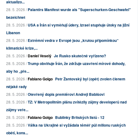
aktualizo...
28. 5. 2026 /
Palantirs Manifest wurde als "Superschurken-Geschwafel"
bezeichnet
28. 5. 2026 /
USA a Írán si vyměňují údery, Izrael stupňuje útoky na jižní
Libanon
28. 5. 2026 /
Extrémní vedra v Evropě jsou „krutou připomínkou“
klimatické krize,...
28. 5. 2026 /
Daniel Veselý
Je Rusko skutečně vyřízeno?
28. 5. 2026 /
Trump obviňuje Írán, že zdržuje uzavření mírové dohody,
aby ho „pře...
28. 5. 2026 /
Fabiano Golgo
Petr Žantovský byl (opět) zvolen členem
nějaké rady
28. 5. 2026 /
Otevřený dopis premiérovi Andreji Babišovi
28. 5. 2026 /
TZ: V Metropolitním plánu zvítězily zájmy developerů nad
zájmy veře...
28. 5. 2026 /
Fabiano Golgo
Bublinky Britských listů - 12
28. 5. 2026 /
Válka na Ukrajině si vyžádala téměř půl milionu ruských
obětí, kons...