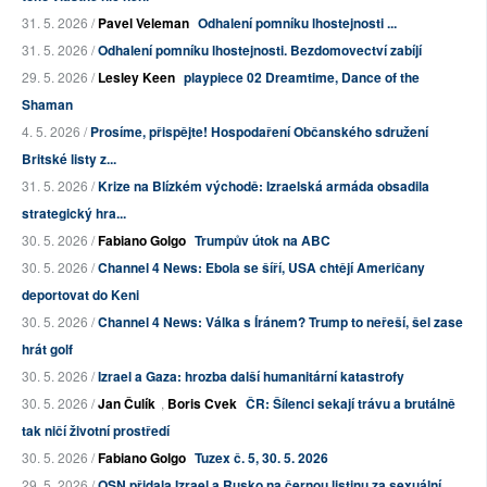
31. 5. 2026 /
Pavel Veleman
Odhalení pomníku lhostejnosti ...
31. 5. 2026 /
Odhalení pomníku lhostejnosti. Bezdomovectví zabíjí
29. 5. 2026 /
Lesley Keen
playpiece 02 Dreamtime, Dance of the
Shaman
4. 5. 2026 /
Prosíme, přispějte! Hospodaření Občanského sdružení
Britské listy z...
31. 5. 2026 /
Krize na Blízkém východě: Izraelská armáda obsadila
strategický hra...
30. 5. 2026 /
Fabiano Golgo
Trumpův útok na ABC
30. 5. 2026 /
Channel 4 News: Ebola se šíří, USA chtějí Američany
deportovat do Keni
30. 5. 2026 /
Channel 4 News: Válka s Íránem? Trump to neřeší, šel zase
hrát golf
30. 5. 2026 /
Izrael a Gaza: hrozba další humanitární katastrofy
30. 5. 2026 /
Jan Čulík
,
Boris Cvek
ČR: Šílenci sekají trávu a brutálně
tak ničí životní prostředí
30. 5. 2026 /
Fabiano Golgo
Tuzex č. 5, 30. 5. 2026
29. 5. 2026 /
OSN přidala Izrael a Rusko na černou listinu za sexuální