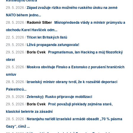
Kennedyho centra
29. 5. 2026 /
Západ zvažuje riziko možného ruského útoku na země
NATO během jedno...
28. 5. 2026 /
Radomír Silber
Místopředseda vlády a ministr průmyslu a
obchodu Karel Havlíček odm...
22. 5. 2026 /
Třicet let Britských listů
29. 5. 2026 /
Lživá propaganda zafungovala!
29. 5. 2026 /
Boris Cvek
Pragmatismus, Ian Hacking a můj filozofický
obrat
29. 5. 2026 /
Moskva obviňuje Finsko a Estonsko z porušení hraničních
smluv
28. 5. 2026 /
Izraelský ministr obrany tvrdí, že k rozsáhlé deportaci
Palestinců...
29. 5. 2026 /
Zelenskyj: Rusko připravuje mobilizaci
29. 5. 2026 /
Boris Cvek
Proč považuji překlady zejména staré,
klasické beletrie za zásadní
28. 5. 2026 /
Netanjahu nařídil izraelské armádě obsadit „70 % pásma
Gazy“, čímž ...