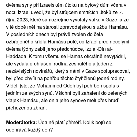
dvěma syny při izraelském útoku na bytový dům včera v
noci. Izrael uvedl, že byl strůjcem smrtících útoků ze 7.
října 2023, které samozřejmě vyvolaly válku v Gaze, a že
v té době měl na starosti zpravodajskou službu Hamásu.
V posledních dnech byl právě zvolen do čela
ozbrojeného křídla Hamásu poté, co Izrael před necelými
dvěma týdny zabil jeho předchůdce, Izz al-Din al-
Haddada. K tomu všemu se Hamas oficiálně nevyjádřil,
ale vydala prohlášení rodina zesnulého a jeden z
nezávislých novinářů, který s námi v Gaze spolupracoval,
byl před chvílí na pohřbu těchto čtyř členů jedné rodiny.
Viděli jste, že Mohammed Odeh byl pohřben spolu s
jedním ze svých synů. Všichni byli zahaleni do zelených
vlajek Hamásu, ale on a jeho synové měli přes hruď
přehozenou zbraň.
Moderátorka:
Údajně platí příměří. Kolik bojů se
odehrává každý den?