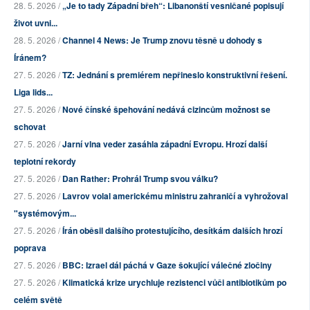
28. 5. 2026 /
„Je to tady Západní břeh“: Libanonští vesničané popisují
život uvni...
28. 5. 2026 /
Channel 4 News: Je Trump znovu těsně u dohody s
Íránem?
27. 5. 2026 /
TZ: Jednání s premiérem nepřineslo konstruktivní řešení.
Liga lids...
27. 5. 2026 /
Nové čínské špehování nedává cizincům možnost se
schovat
27. 5. 2026 /
Jarní vlna veder zasáhla západní Evropu. Hrozí další
teplotní rekordy
27. 5. 2026 /
Dan Rather: Prohrál Trump svou válku?
27. 5. 2026 /
Lavrov volal americkému ministru zahraničí a vyhrožoval
"systémovým...
27. 5. 2026 /
Írán oběsil dalšího protestujícího, desítkám dalších hrozí
poprava
27. 5. 2026 /
BBC: Izrael dál páchá v Gaze šokující válečné zločiny
27. 5. 2026 /
Klimatická krize urychluje rezistenci vůči antibiotikům po
celém světě