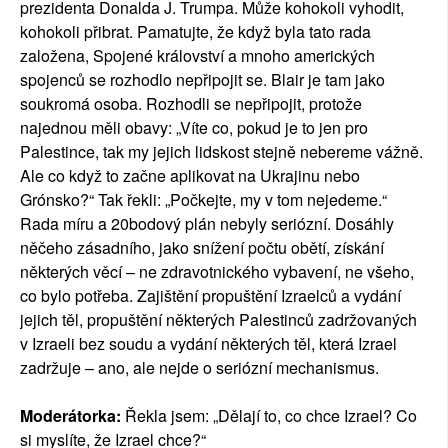
prezidenta Donalda J. Trumpa. Může kohokoli vyhodit,
kohokoli přibrat. Pamatujte, že když byla tato rada
založena, Spojené království a mnoho amerických
spojenců se rozhodlo nepřipojit se. Blair je tam jako
soukromá osoba. Rozhodli se nepřipojit, protože
najednou měli obavy: „Víte co, pokud je to jen pro
Palestince, tak my jejich lidskost stejně nebereme vážně.
Ale co když to začne aplikovat na Ukrajinu nebo
Grónsko?“ Tak řekli: „Počkejte, my v tom nejedeme.“
Rada míru a 20bodový plán nebyly seriózní. Dosáhly
něčeho zásadního, jako snížení počtu obětí, získání
některých věcí – ne zdravotnického vybavení, ne všeho,
co bylo potřeba. Zajištění propuštění Izraelců a vydání
jejich těl, propuštění některých Palestinců zadržovaných
v Izraeli bez soudu a vydání některých těl, která Izrael
zadržuje – ano, ale nejde o seriózní mechanismus.
Moderátorka:
Řekla jsem: „Dělají to, co chce Izrael? Co
si myslíte, že Izrael chce?“