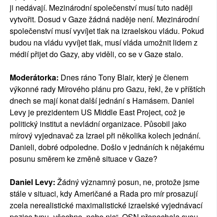
ji nedávají. Mezinárodní společenství musí tuto naději
vytvořit. Dosud v Gaze žádná naděje není. Mezinárodní
společenství musí vyvíjet tlak na izraelskou vládu. Pokud
budou na vládu vyvíjet tlak, musí vláda umožnit lidem z
médií přijet do Gazy, aby viděli, co se v Gaze stalo.
Moderátorka:
Dnes ráno Tony Blair, který je členem
výkonné rady Mírového plánu pro Gazu, řekl, že v příštích
dnech se mají konat další jednání s Hamásem. Daniel
Levy je prezidentem US Middle East Project, což je
politický institut a nevládní organizace. Působil jako
mírový vyjednavač za Izrael při několika kolech jednání.
Danieli, dobré odpoledne. Došlo v jednáních k nějakému
posunu směrem ke změně situace v Gaze?
Daniel Levy:
Žádný významný posun, ne, protože jsme
stále v situaci, kdy Američané a Rada pro mír prosazují
zcela nerealistické maximalistické izraelské vyjednávací
pozice typu „všechno, nebo nic“. OSN přenechala svou