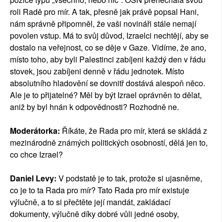
roli Radě pro mír. A tak, přesně jak právě popsal Hani,
nám správně připomněl, že vaši novináři stále nemají
povolen vstup. Má to svůj důvod, Izraelci nechtějí, aby se
dostalo na veřejnost, co se děje v Gaze. Vidíme, že ano,
místo toho, aby byli Palestinci zabíjeni každý den v řádu
stovek, jsou zabíjeni denně v řádu jednotek. Místo
absolutního hladovění se dovnitř dostává alespoň něco.
Ale je to přijatelné? Měl by být Izrael oprávněn to dělat,
aniž by byl hnán k odpovědnosti? Rozhodně ne.
Moderátorka:
Říkáte, že Rada pro mír, která se skládá z
mezinárodně známých politických osobností, dělá jen to,
co chce Izrael?
Daniel Levy:
V podstatě je to tak, protože si ujasněme,
co je to ta Rada pro mír? Tato Rada pro mír existuje
výlučně, a to si přečtěte její mandát, zakládací
dokumenty, výlučně díky dobré vůli jedné osoby,