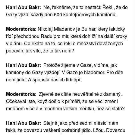
Hani Abu Bakr:
Ne, řekněme, že to nestačí. Řekli, že do
Gazy vjíždí každý den 600 kontejnerových kamionů.
Moderátorka:
Nikolaj Mladanov je Bulhar, který fakticky
řídí přechodnou Radu pro mír, která dohlíží na další kroky
v plánu. Co říkáte na to, co řekl o množství dovážených
potravin, jak víte, že to tak není?
Hani Abu Bakr:
Protože žijeme v Gaze, vidíme, jak
kamiony do Gazy vjíždějí. V Gaze je hladomor. Pro děti
není jídlo. A spousta našich lidí trpí.
Moderátorka:
Zjevně se cítíte neuvěřitelně zklamaný.
Očekával jste, když došlo k příměří, že se věci změní
mnohem více a v mnohem větším měřítku, než se stalo?
Hani Abu Bakr:
Stejně jako před sedmi měsíci nám
řekli, že dovezou veškeré potřebné jídlo. Lžou. Dovezou