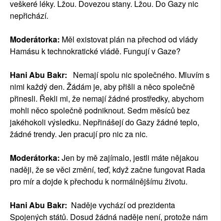
veškeré léky. Lžou. Dovezou stany. Lžou. Do Gazy nic
nepřichází.
Moderátorka:
Měl existovat plán na přechod od vlády
Hamásu k technokratické vládě. Fungují v Gaze?
Hani Abu Bakr:
Nemají spolu nic společného. Mluvím s
nimi každý den. Žádám je, aby přišli a něco společně
přinesli. Řekli mi, že nemají žádné prostředky, abychom
mohli něco společně podniknout. Sedm měsíců bez
jakéhokoli výsledku. Nepřinášejí do Gazy žádné teplo,
žádné trendy. Jen pracují pro nic za nic.
Moderátorka:
Jen by mě zajímalo, jestli máte nějakou
naději, že se věci změní, teď, když začne fungovat Rada
pro mír a dojde k přechodu k normálnějšímu životu.
Hani Abu Bakr:
Naděje vychází od prezidenta
Spojených států. Dosud žádná naděje není, protože nám