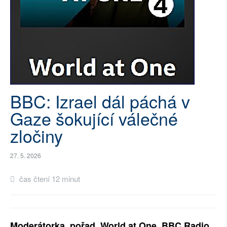
SOCIÁLNÍ SÍTĚ
RUBRIKY
PLNÁ VERZE STRÁNEK
BBC: Izrael dál páchá v
Gaze šokující válečné
zločiny
27. 5. 2026
čas čtení 12 minut
Moderátorka, pořad World at One, BBC Radio