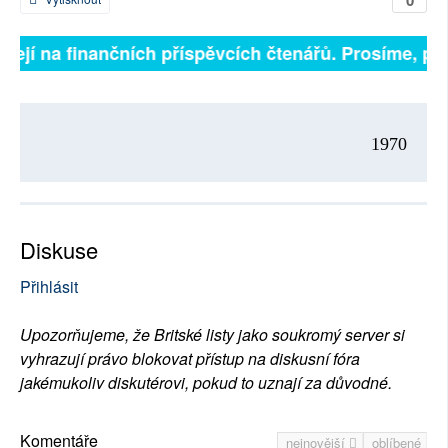
sejí na finančních příspěvcích čtenářů. Prosíme, přisp
1970
Diskuse
Přihlásit
Upozorňujeme, že Britské listy jako soukromý server si
vyhrazují právo blokovat přístup na diskusní fóra
jakémukoliv diskutérovi, pokud to uznají za důvodné.
Komentáře
nejnovější
oblíbené