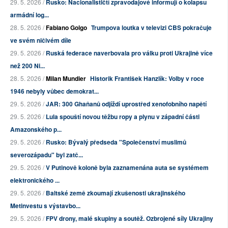
29. 5. 2026 /
Rusko: Nacionalističtí zpravodajové informují o kolapsu
armádní log...
28. 5. 2026 /
Fabiano Golgo
Trumpova loutka v televizi CBS pokračuje
ve svém ničivém díle
29. 5. 2026 /
Ruská federace naverbovala pro válku proti Ukrajině více
než 200 Ni...
28. 5. 2026 /
Milan Mundier
Historik František Hanzlík: Volby v roce
1946 nebyly vůbec demokrat...
29. 5. 2026 /
JAR: 300 Ghaňanů odjíždí uprostřed xenofobního napětí
29. 5. 2026 /
Lula spouští novou těžbu ropy a plynu v západní části
Amazonského p...
29. 5. 2026 /
Rusko: Bývalý předseda "Společenství muslimů
severozápadu" byl zatč...
29. 5. 2026 /
V Putinově koloně byla zaznamenána auta se systémem
elektronického ...
29. 5. 2026 /
Baltské země zkoumají zkušenosti ukrajinského
Metinvestu s výstavbo...
29. 5. 2026 /
FPV drony, malé skupiny a soutěž. Ozbrojené síly Ukrajiny