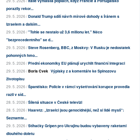
29. 5. 2026 /
Itálie vyhlásila poplach, když Francie a Portugalsko
porazily rekor...
29. 5. 2026 /
Donald Trump sdílí návrh mírové dohody s Íránem s
Izraelem a dalším...
29. 5. 2026 /
"Tohle se nestalo už 3,6 milionu let." Něco
"bezprecedentního" se d...
29. 5. 2026 /
Steve Rosenberg, BBC, z Moskvy: V Rusku je nedostatek
pohonných hmo...
29. 5. 2026 /
Přední ekonomiky EU plánují urychlit finanční integraci
29. 5. 2026 /
Boris Cvek
Výpisky z a komentáře ke Spinozovu
životopisu
29. 5. 2026 /
Španělsko: Policie v rámci vyšetřování korupce provedla
razii v síd...
28. 5. 2026 /
Šílená situace v České televizi
28. 5. 2026 /
Haaretz: „Izraelci jsou genocidnější, než si lidé myslí“:
Seznamte...
29. 5. 2026 /
Stíhačky Gripen pro Ukrajinu budou vybaveny raketami
dlouhého doletu