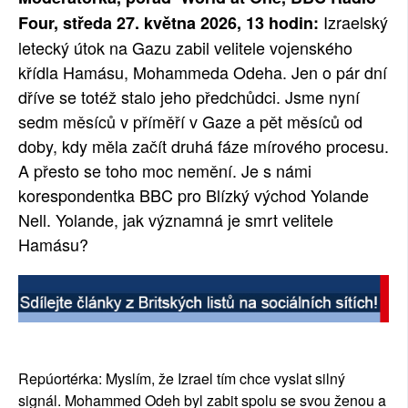
Izraelský
Four, středa 27. května 2026, 13 hodin:
letecký útok na Gazu zabil velitele vojenského
křídla Hamásu, Mohammeda Odeha. Jen o pár dní
dříve se totéž stalo jeho předchůdci. Jsme nyní
sedm měsíců v příměří v Gaze a pět měsíců od
doby, kdy měla začít druhá fáze mírového procesu.
A přesto se toho moc nemění. Je s námi
korespondentka BBC pro Blízký východ Yolande
Nell. Yolande, jak významná je smrt velitele
Hamásu?
Repúortérka: Myslím, že Izrael tím chce vyslat silný
signál. Mohammed Odeh byl zabit spolu se svou ženou a