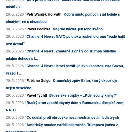
násilí v k...
29. 5. 2026 /
Petr Waniek Horváth
Kobra místo pomoci: stát bojuje s
chudými, ne s chudobou
30. 5. 2026 /
Pavel Pečínka
Měj rád nácka, jen toho svého
29. 5. 2026 /
Channel 4 News: NATO po útoku ruského dronu "bude hájit
své území"
29. 5. 2026 /
Channel 4 News: Zmatené signály od Trumpa ohledně
údajné dohody s Í...
29. 5. 2026 /
Channel 4 News: Izrael rozšiřuje svou kontrolu nad Gazou,
vraždí i ...
29. 5. 2026 /
Fabiano Golgo
Kremelský zpěv Sirén, který okouzluje
nejen Veselého
29. 5. 2026 /
Pavel Tychtl
Bruselské střípky – „Kde jsou ty knihy?“
29. 5. 2026 /
Ruský dron zasáhl obytný dům v Rumunsku, členské zemi
NATO
29. 5. 2026 /
Co udělat proti obrovské nezaměstnanosti mladistvých
30. 5. 2026 /
Americký soudce nařídil odstranění Trumpova jména z