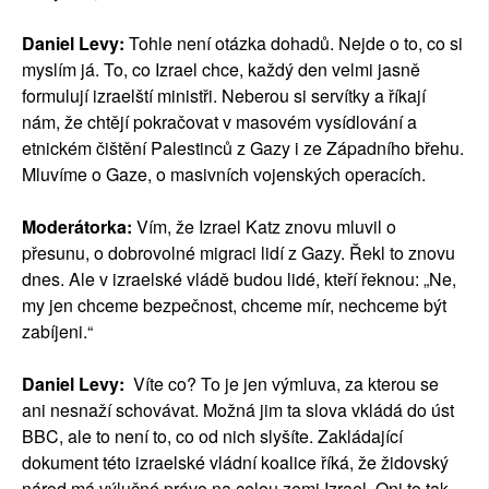
Daniel Levy:
Tohle není otázka dohadů. Nejde o to, co si
myslím já. To, co Izrael chce, každý den velmi jasně
formulují izraelští ministři. Neberou si servítky a říkají
nám, že chtějí pokračovat v masovém vysídlování a
etnickém čištění Palestinců z Gazy i ze Západního břehu.
Mluvíme o Gaze, o masivních vojenských operacích.
Moderátorka:
Vím, že Izrael Katz znovu mluvil o
přesunu, o dobrovolné migraci lidí z Gazy. Řekl to znovu
dnes. Ale v izraelské vládě budou lidé, kteří řeknou: „Ne,
my jen chceme bezpečnost, chceme mír, nechceme být
zabíjeni.“
Daniel Levy:
Víte co? To je jen výmluva, za kterou se
ani nesnaží schovávat. Možná jim ta slova vkládá do úst
BBC, ale to není to, co od nich slyšíte. Zakládající
dokument této izraelské vládní koalice říká, že židovský
národ má výlučné právo na celou zemi Izrael. Oni to tak