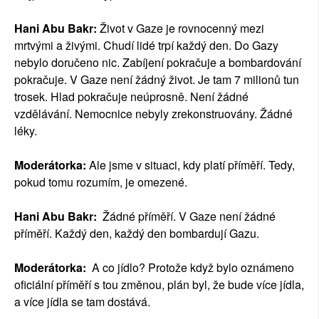
Hani Abu Bakr:
Život v Gaze je rovnocenný mezi
mrtvými a živými. Chudí lidé trpí každý den. Do Gazy
nebylo doručeno nic. Zabíjení pokračuje a bombardování
pokračuje. V Gaze není žádný život. Je tam 7 milionů tun
trosek. Hlad pokračuje neúprosně. Není žádné
vzdělávání. Nemocnice nebyly zrekonstruovány. Žádné
léky.
Moderátorka:
Ale jsme v situaci, kdy platí příměří. Tedy,
pokud tomu rozumím, je omezené.
Hani Abu Bakr:
Žádné příměří. V Gaze není žádné
příměří. Každý den, každý den bombardují Gazu.
Moderátorka:
A co jídlo? Protože když bylo oznámeno
oficiální příměří s tou změnou, plán byl, že bude více jídla,
a více jídla se tam dostává.