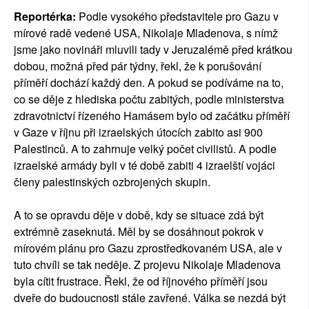
Reportérka:
Podle vysokého představitele pro Gazu v
mírové radě vedené USA, Nikolaje Mladenova, s nímž
jsme jako novináři mluvili tady v Jeruzalémě před krátkou
dobou, možná před pár týdny, řekl, že k porušování
příměří dochází každý den. A pokud se podíváme na to,
co se děje z hlediska počtu zabitých, podle ministerstva
zdravotnictví řízeného Hamásem bylo od začátku příměří
v Gaze v říjnu při izraelských útocích zabito asi 900
Palestinců. A to zahrnuje velký počet civilistů. A podle
izraelské armády byli v té době zabiti 4 izraelští vojáci
členy palestinských ozbrojených skupin.
A to se opravdu děje v době, kdy se situace zdá být
extrémně zaseknutá. Měl by se dosáhnout pokrok v
mírovém plánu pro Gazu zprostředkovaném USA, ale v
tuto chvíli se tak neděje. Z projevu Nikolaje Mladenova
byla cítit frustrace. Řekl, že od říjnového příměří jsou
dveře do budoucnosti stále zavřené. Válka se nezdá být