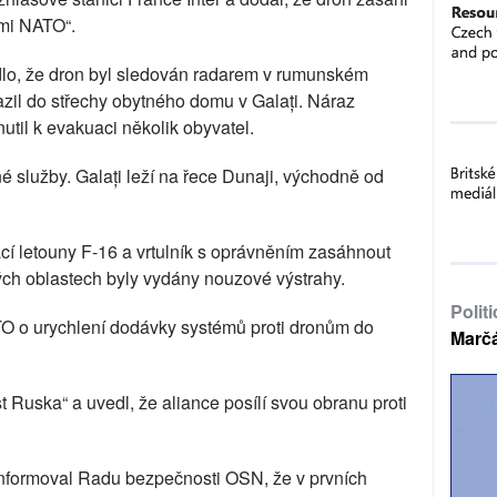
mi NATO“.
lo, že dron byl sledován radarem v rumunském
zil do střechy obytného domu v Galați. Náraz
nutil k evakuaci několik obyvatel.
é služby. Galați leží na řece Dunaji, východně od
í letouny F-16 a vrtulník s oprávněním zasáhnout
ých oblastech byly vydány nouzové výstrahy.
Polit
O o urychlení dodávky systémů proti dronům do
Marč
Ruska“ a uvedl, že aliance posílí svou obranu proti
informoval Radu bezpečnosti OSN, že v prvních