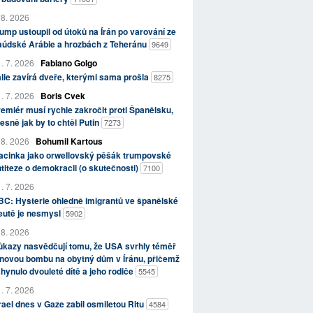
 8. 2026
ump ustoupil od útoků na Írán po varování ze
aúdské Arábie a hrozbách z Teheránu
9649
. 7. 2026
Fabiano Golgo
álie zavírá dveře, kterými sama prošla
8275
. 7. 2026
Boris Cvek
emiér musí rychle zakročit proti Španělsku,
esně jak by to chtěl Putin
7273
 8. 2026
Bohumil Kartous
acinka jako orwellovský pěšák trumpovské
titeze o demokracii (o skutečnosti)
7100
. 7. 2026
C: Hysterie ohledně imigrantů ve španělské
eutě je nesmysl
5902
 8. 2026
kazy nasvědčují tomu, že USA svrhly téměř
novou bombu na obytný dům v Íránu, přičemž
hynulo dvouleté dítě a jeho rodiče
5545
. 7. 2026
rael dnes v Gaze zabil osmiletou Ritu
4584