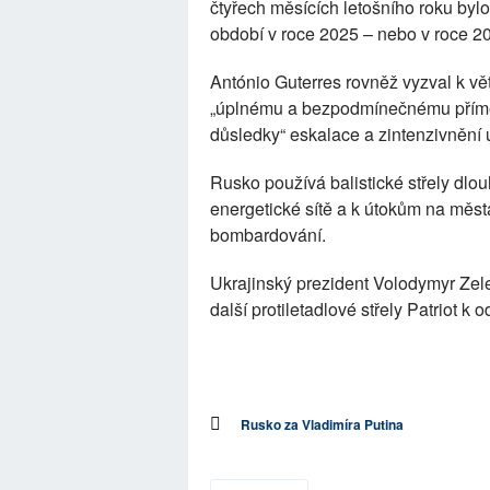
čtyřech měsících letošního roku bylo
období v roce 2025 – nebo v roce 20
António Guterres rovněž vyzval k vě
„úplnému a bezpodmínečnému přímě
důsledky“ eskalace a zintenzivnění 
Rusko používá balistické střely dlo
energetické sítě a k útokům na města
bombardování.
Ukrajinský prezident Volodymyr Zelen
další protiletadlové střely Patriot k 
Rusko za Vladimíra Putina