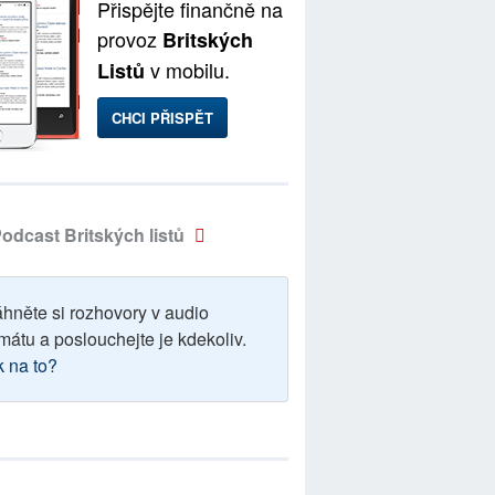
Přispějte finančně na
provoz
Britských
v mobilu.
Listů
CHCI PŘISPĚT
odcast Britských listů
áhněte si rozhovory v audio
mátu a poslouchejte je kdekoliv.
k na to?