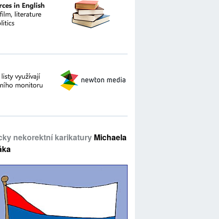
icky nekorektní karikatury
Michaela
áka