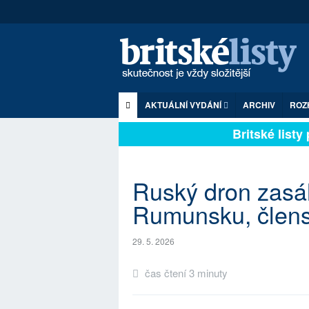
AKTUÁLNÍ VYDÁNÍ
ARCHIV
ROZ
Britské listy p
Ruský dron zasá
Rumunsku, člen
29. 5. 2026
čas čtení 3 minuty