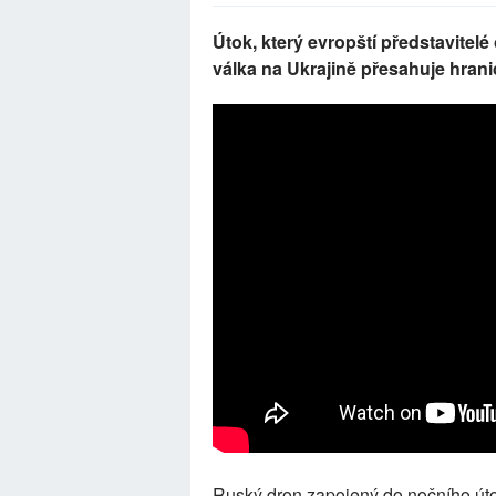
Útok, který evropští představitelé
válka na Ukrajině přesahuje hrani
Ruský dron zapojený do nočního út