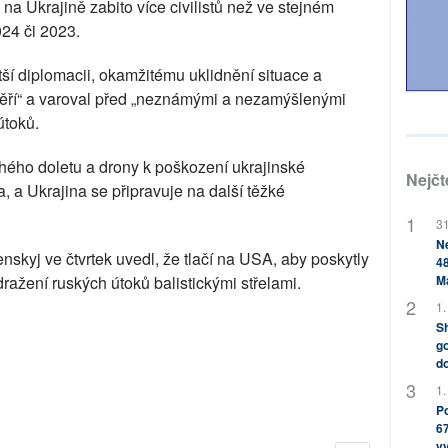
 na Ukrajině zabito více civilistů než ve stejném
24 či 2023.
tší diplomacii, okamžitému uklidnění situace a
ří“ a varoval před „neznámými a nezamýšlenými
útoků.
uhého doletu a drony k poškození ukrajinské
Nejčt
, a Ukrajina se připravuje na další těžké
31
Ne
skyj ve čtvrtek uvedl, že tlačí na USA, aby poskytly
48
odražení ruských útoků balistickými střelami.
M
1.
Sh
go
do
1.
Po
67
v