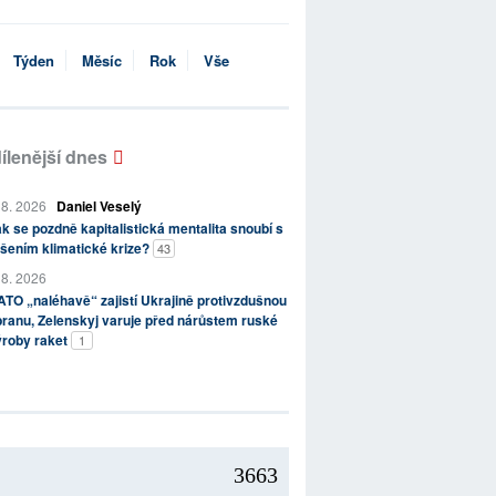
Týden
Měsíc
Rok
Vše
ílenější dnes
 8. 2026
Daniel Veselý
k se pozdně kapitalistická mentalita snoubí s
šením klimatické krize?
43
 8. 2026
TO „naléhavě“ zajistí Ukrajině protivzdušnou
ranu, Zelenskyj varuje před nárůstem ruské
ýroby raket
1
3663