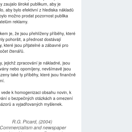
by zaujalo široké publikum, aby je
lo, aby bylo efektivní z hlediska nákladů
bylo možno prodat pozornost publika
telům reklamy.
kem je, že jsou přehlíženy příběhy, které
ly pohoršit, a přednost dostávají
y, které jsou přijatelné a zábavné pro
počet čtenářů.
y, jejichž zpracování je nákladné, jsou
vány nebo opomíjeny, nevšímavě jsou
zeny také ty příběhy, které jsou finančně
ní.
 vede k homogenizaci obsahu novin, k
vání o bezpečných otázkách a omezení
názorů a vyjadřovaných myšlenek.
R.G. Picard, (2004)
“Commercialism and newspaper