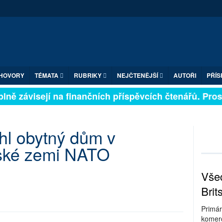
HOVORY
TÉMATA
RUBRIKY
NEJČTENĚJŠÍ
AUTOŘI
PŘÍS
lně závisejí na finančních příspěvcích čtenářů. Prosím
hl obytný dům v
ské zemi NATO
Všec
Brit
Primár
komerc