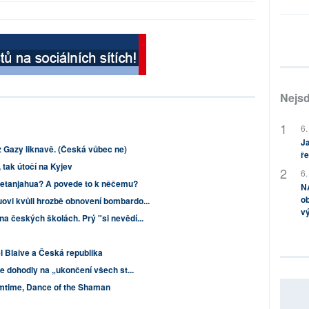
Nejsd
6.
Ja
 z Gazy liknavě. (Česká vůbec ne)
ře
tak útočí na Kyjev
6.
Netanjahua? A povede to k něčemu?
NA
ob
uovi kvůli hrozbě obnovení bombardo...
v
na českých školách. Prý "si nevědí...
el Blaive a Česká republika
 se dohodly na „ukončení všech st...
mtime, Dance of the Shaman