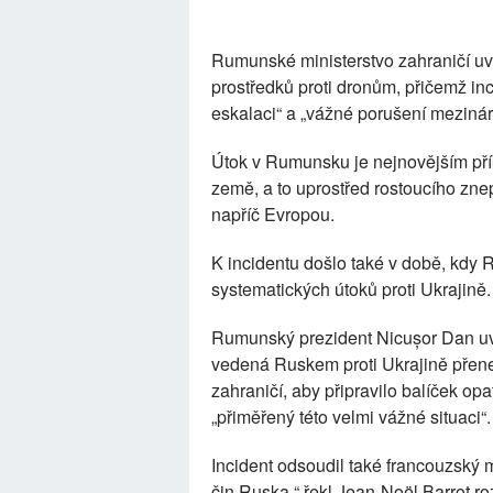
Rumunské ministerstvo zahraničí uv
prostředků proti dronům, přičemž i
eskalaci“ a „vážné porušení mezinár
Útok v Rumunsku je nejnovějším přík
země, a to uprostřed rostoucího zne
napříč Evropou.
K incidentu došlo také v době, kdy 
systematických útoků proti Ukrajině.
Rumunský prezident Nicușor Dan uve
vedená Ruskem proti Ukrajině přenesl
zahraničí, aby připravilo balíček o
„přiměřený této velmi vážné situaci“.
Incident odsoudil také francouzský 
čin Ruska,“ řekl Jean-Noël Barrot ro