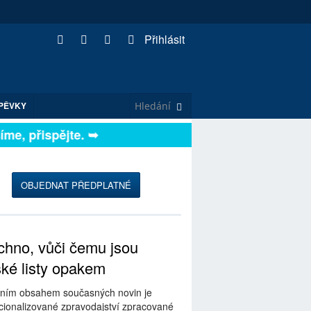
Přihlásit
PĚVKY
e, přispějte. ➥
OBJEDNAT PŘEDPLATNÉ
hno, vůči čemu jsou
ské listy opakem
ním obsahem současných novin je
ionalizované zpravodajství zpracované