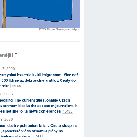
enější
. 7. 2026
smyslná hysterie kvůli imigrantům: Více než
 000 lidí se už dobrovolně vrátilo z Ceuty do
aroka
15368
 8. 2026
ocking: The current questionable Czech
vernment blocks the access of journalists it
es not like to its news conferences
15135
 8. 2026
čet obětí v pohraniční krizi v Ceutě stoupl na
, španělská vláda oznámila plány na
ybudování bariéry
11081