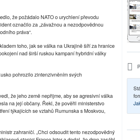
edlo, že požádalo NATO o urychlení převodu
ncident označilo za „závažnou a nezodpovědnou
odního práva“.
ladem toho, jak se válka na Ukrajině šíří za hranice
pokojení nad širší ruskou kampaní hybridní války
P
Rusko pohrozilo zintenzivněním svých
St
dl, že jeho země nepřijme, aby se agresivní válka
for
a na její občany. Řekl, že pověřil ministerstvo
Ja
patření týkajících se vztahů Rumunska s Moskvou,
ministr zahraničí. „Chci odsoudit tento nezodpovědný
zhlasové stanici France Inter a dodal, že dron zasáhl