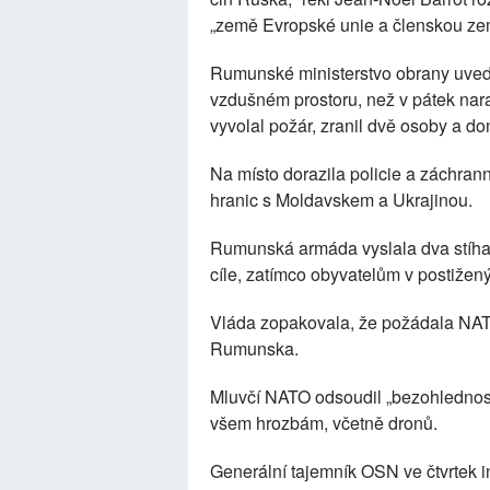
„země Evropské unie a členskou ze
Rumunské ministerstvo obrany uved
vzdušném prostoru, než v pátek nara
vyvolal požár, zranil dvě osoby a do
Na místo dorazila policie a záchrann
hranic s Moldavskem a Ukrajinou.
Rumunská armáda vyslala dva stíhac
cíle, zatímco obyvatelům v postižen
Vláda zopakovala, že požádala NAT
Rumunska.
Mluvčí NATO odsoudil „bezohlednost 
všem hrozbám, včetně dronů.
Generální tajemník OSN ve čtvrtek 