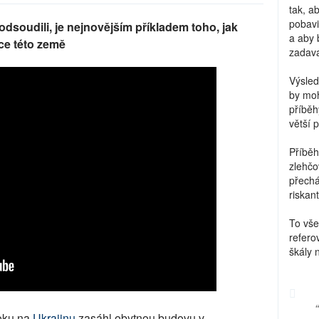
tak, a
pobavi
 odsoudili, je nejnovějším příkladem toho, jak
a aby 
ce této země
zadava
Výsled
by moh
příběh
větší 
Příběh
zlehčo
přechá
riskant
To vše
refero
škály 
oku na
Ukrajinu
zasáhl obytnou budovu v