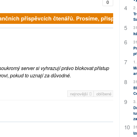
0
2.
Tr
finančních příspěvcích čtenářů. Prosíme, přispějte. ➥
S
31
It
31
Pr
př
1.
soukromý server si vyhrazují právo blokovat přístup
M
an
rovi, pokud to uznají za důvodné.
31
BB
C
nejnovější
oblíbené
3.
Dů
tu
za
31
Iz