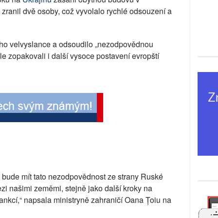
zranil dvě osoby, což vyvolalo rychlé odsouzení a
ho velvyslance a odsoudilo „nezodpovědnou
le zopakovali i další vysoce postavení evropští
é bude mít tato nezodpovědnost ze strany Ruské
zi našimi zeměmi, stejně jako další kroky na
sankcí,“ napsala ministryně zahraničí Oana Țoiu na