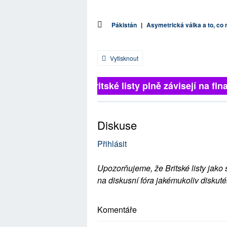
Pákistán
|
Asymetrická válka a to, c
Vytisknout
Britské listy plně závisejí na fina
Diskuse
Přihlásit
Upozorňujeme, že Britské listy jako 
na diskusní fóra jakémukoliv diskuté
Komentáře