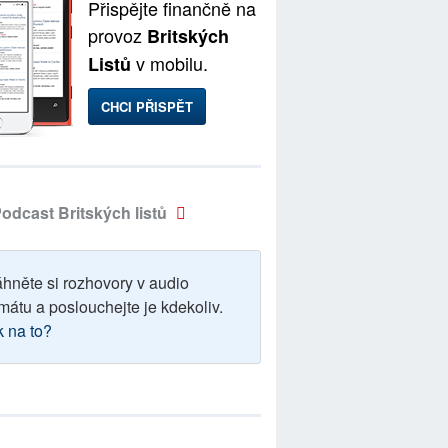
Přispějte finančně na
provoz
Britských
v mobilu.
Listů
CHCI PŘISPĚT
odcast Britských listů
áhněte si rozhovory v audio
mátu a poslouchejte je kdekoliv.
k na to?