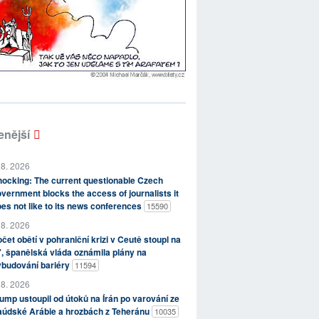
enější
 8. 2026
ocking: The current questionable Czech
vernment blocks the access of journalists it
es not like to its news conferences
15590
 8. 2026
čet obětí v pohraniční krizi v Ceutě stoupl na
, španělská vláda oznámila plány na
ybudování bariéry
11594
 8. 2026
ump ustoupil od útoků na Írán po varování ze
aúdské Arábie a hrozbách z Teheránu
10035