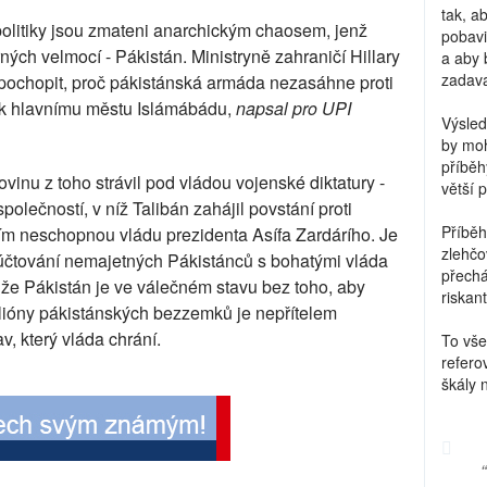
tak, a
litiky jsou zmateni anarchickým chaosem, jenž
pobavi
ých velmocí - Pákistán. Ministryně zahraničí Hillary
a aby 
zadava
 pochopit, proč pákistánská armáda nezasáhne proti
ží k hlavnímu městu Islámábádu,
napsal pro UPI
Výsled
by moh
příběh
ovinu z toho strávil pod vládou vojenské diktatury -
větší 
polečností, v níž Talibán zahájil povstání proti
Příběh
m neschopnou vládu prezidenta Asífa Zardárího. Je
zlehčo
 účtování nemajetných Pákistánců s bohatými vláda
přechá
, že Pákistán je ve válečném stavu bez toho, aby
riskant
milióny pákistánských bezzemků je nepřítelem
v, který vláda chrání.
To vše
refero
škály 