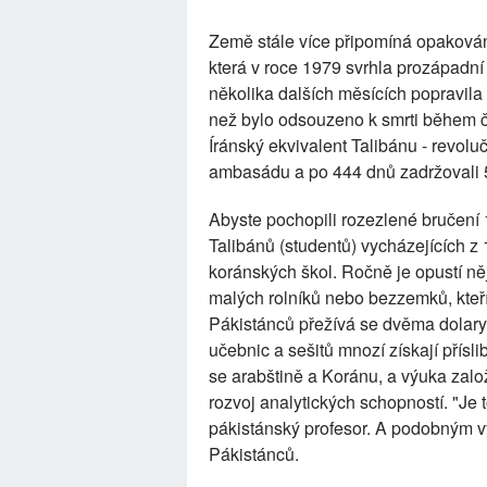
Země stále více připomíná opakování
která v roce 1979 svrhla prozápad
několika dalších měsících popravila 7
než bylo odsouzeno k smrti během čt
Íránský ekvivalent Talibánu - revoluč
ambasádu a po 444 dnů zadržovali 
Abyste pochopili rozezlené bručení 
Talibánů (studentů) vycházejících z
koránských škol. Ročně je opustí ně
malých rolníků nebo bezzemků, kteří 
Pákistánců přežívá se dvěma dolary
učebnic a sešitů mnozí získají přís
se arabštině a Koránu, a výuka zal
rozvoj analytických schopností. "Je t
pákistánský profesor. A podobným 
Pákistánců.