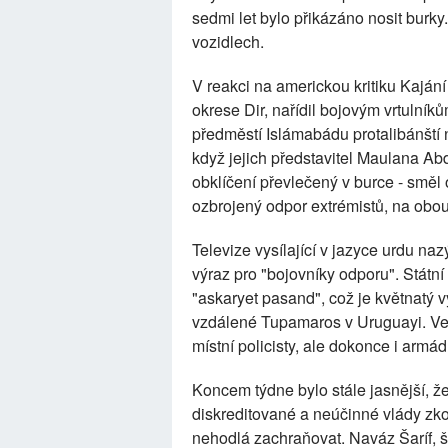
sedmi let bylo přikázáno nosit burky
vozidlech.
V reakci na americkou kritiku Kajání
okrese Dir, nařídil bojovým vrtulníků
předměstí Islámabádu protalibánští 
když jejich představitel Maulana Abd
obklíčení převlečený v burce - směl
ozbrojený odpor extrémistů, na obou 
Televize vysílající v jazyce urdu na
výraz pro "bojovníky odporu". Státn
"askaryet pasand", což je květnatý výr
vzdálené Tupamaros v Uruguayi. Ve m
místní policisty, ale dokonce i armá
Koncem týdne bylo stále jasnější, že
diskreditované a neúčinné vlády zk
nehodlá zachraňovat. Naváz Šaríf, š