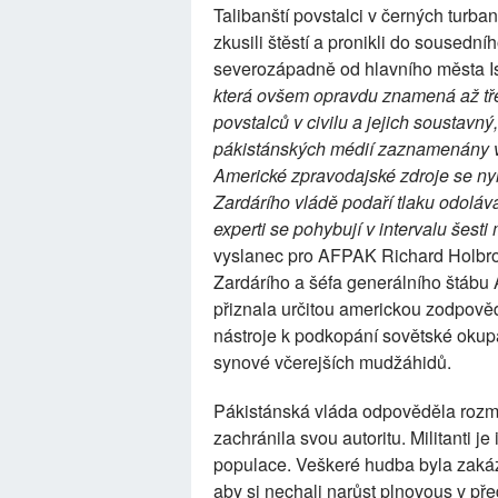
Talibanští povstalci v černých turb
zkusili štěstí a pronikli do sousedn
severozápadně od hlavního města 
která ovšem opravdu znamená až třeš
povstalců v civilu a jejich soustavný,
pákistánských médií zaznamenány v
Americké zpravodajské zdroje se ny
Zardárího vládě podaří tlaku odolá
experti se pohybují v intervalu šest
vyslanec pro AFPAK Richard Holbroo
Zardárího a šéfa generálního štábu 
přiznala určitou americkou zodpově
nástroje k podkopání sovětské okupa
synové včerejších mudžáhidů.
Pákistánská vláda odpověděla rozmí
zachránila svou autoritu. Militanti je
populace. Veškeré hudba byla zaká
aby si nechali narůst plnovous v p