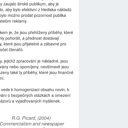
by zaujalo široké publikum, aby je
lo, aby bylo efektivní z hlediska nákladů
bylo možno prodat pozornost publika
telům reklamy.
kem je, že jsou přehlíženy příběhy, které
ly pohoršit, a přednost dostávají
y, které jsou přijatelné a zábavné pro
počet čtenářů.
y, jejichž zpracování je nákladné, jsou
vány nebo opomíjeny, nevšímavě jsou
zeny také ty příběhy, které jsou finančně
ní.
 vede k homogenizaci obsahu novin, k
vání o bezpečných otázkách a omezení
názorů a vyjadřovaných myšlenek.
R.G. Picard, (2004)
“Commercialism and newspaper