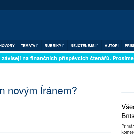
HOVORY
TÉMATA
RUBRIKY
NEJČTENĚJŠÍ
AUTOŘI
PŘÍS
ávisejí na finančních příspěvcích čtenářů. Prosíme, p
án novým Íránem?
Všec
Brit
Primár
komerc