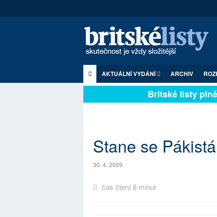
AKTUÁLNÍ VYDÁNÍ
ARCHIV
ROZ
Britské listy plně z
Stane se Pákist
30. 4. 2009
čas čtení 8 minut