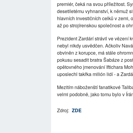
premiér, čeká na svou příležitost. 
desetiletému vyhnanství, k němuž si 
hlavních investičních celků v zemi,
až po strojírenskou společnost a o
Prezident Zardárí strávil ve vězení k
nebyl nikdy usvědčen. Ačkoliv Navá
obviněn z korupce, má stále ohromn
pokusu sesadit bratra Šabáze z pos
opětovného jmenování Iftichara M
uposlechl takřka milión lidí - a Zard
Mezitím náboženští fanatikové Talibá
velmi podobně, jako tomu bylo v Írán
Zdroj:
ZDE