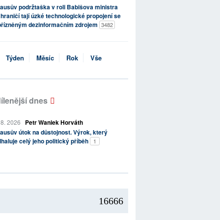
ausův podržtaška v roli Babišova ministra
hraničí tají úzké technologické propojení se
přízněným dezinformačním zdrojem
3482
Týden
Měsíc
Rok
Vše
ílenější dnes
 8. 2026
Petr Waniek Horváth
ausův útok na důstojnost. Výrok, který
haluje celý jeho politický příběh
1
16666