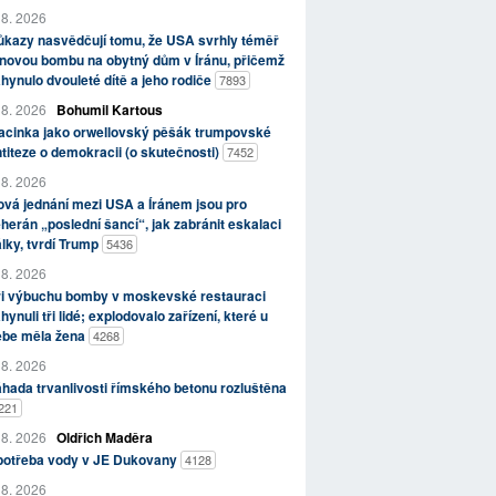
 8. 2026
kazy nasvědčují tomu, že USA svrhly téměř
novou bombu na obytný dům v Íránu, přičemž
hynulo dvouleté dítě a jeho rodiče
7893
 8. 2026
Bohumil Kartous
acinka jako orwellovský pěšák trumpovské
titeze o demokracii (o skutečnosti)
7452
 8. 2026
vá jednání mezi USA a Íránem jsou pro
herán „poslední šancí“, jak zabránit eskalaci
lky, tvrdí Trump
5436
 8. 2026
ři výbuchu bomby v moskevské restauraci
hynuli tři lidé; explodovalo zařízení, které u
ebe měla žena
4268
 8. 2026
hada trvanlivosti římského betonu rozluštěna
221
 8. 2026
Oldřich Maděra
potřeba vody v JE Dukovany
4128
 8. 2026