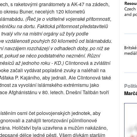
anech, s raketovými granátomety a AK-47 na zádech,
ího okresu Buner, necelých 120 kilometrů
Islámabádu.
(Řeč je o viditelné vojenské přítomnosti,
ničku na dortu. Faktická přítomnost představitelů
 trvalý vliv na místní orgány už byly podle
e vzdálenosti pouhých 50 kilometrů od Islámabádu.
ní navzájem rozcházejí v odhadech doby, po niž se
vat, pokud se něco podstatného nezmění. Různí
i měsíců až jednoho roku - KD.)
Clintonová a zvláštní
ke začali vydávat poplašné zvuky a naléhali na
Ašfaka P. Kajáního, aby jednali. Ale Clintonová také
dnost za vyvolání islámského extrémismu jako
Polit
ce Afghánistánu v 80. letech. Dnešní Talibán tvoří
Marč
stěním osmi čet polovojenských jednotek, aby
 ignorovali a zahájili terorizování půlmilionové
zána. Holičství byla uzavřena a mužům nakázáno,
ředepsané délce jedné pěsti. Všem dívkám starším