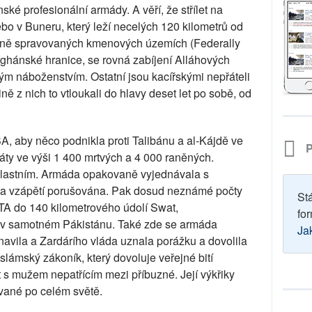
ské profesionální armády. A věří, že střílet na
ebo v Buneru, který leží necelých 120 kilometrů od
lně spravovaných kmenových územích (Federally
fghánské hranice, se rovná zabíjení Alláhových
vým náboženstvím. Ostatní jsou kacířskými nepřáteli
ně z nich to vtloukali do hlavy deset let po sobě, od
, aby něco podnikla proti Talibánu a al-Kájdě ve
P
ráty ve výši 1 400 mrtvých a 4 000 raněných.
vlastním. Armáda opakovaně vyjednávala s
yla vzápětí porušována. Pak dosud neznámé počty
St
ATA do 140 kilometrového údolí Swat,
for
lu v samotném Pákistánu. Také zde se armáda
Ja
navila a Zardárího vláda uznala porážku a dovolila
islámský zákoník, který dovoluje veřejné bití
it s mužem nepatřícím mezi příbuzné. Její výkřiky
ované po celém světě.