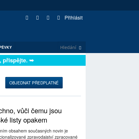
Přihlásit
PĚVKY
řispějte. ➥
OBJEDNAT PŘEDPLATNÉ
hno, vůči čemu jsou
ské listy opakem
ním obsahem současných novin je
ionalizované zpravodajství zpracované