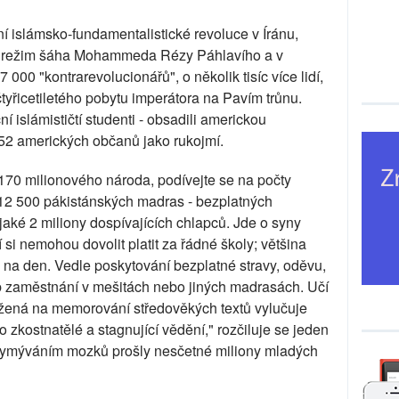
 islámsko-fundamentalistické revoluce v Íránu,
ní režim šáha Mohammeda Rézy Páhlavího a v
 000 "kontrarevolucionářů", o několik tisíc více lidí,
yřicetiletého pobytu imperátora na Pavím trůnu.
ní islámističtí studenti - obsadili americkou
52 amerických občanů jako rukojmí.
170 milionového národa, podívejte se na počty
 12 500 pákistánských madras - bezplatných
jaké 2 miliony dospívajících chlapců. Jde o syny
si nemohou dovolit platit za řádné školy; většina
 na den. Vedle poskytování bezplatné stravy, oděvu,
lib zaměstnání v mešitách nebo jiných madrasách. Učí
ožená na memorování středověkých textů vylučuje
o zkostnatělé a stagnující vědění," rozčiluje se jeden
vymýváním mozků prošly nesčetné miliony mladých