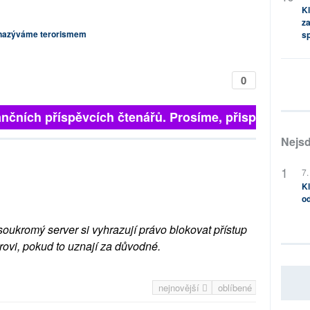
Kl
za
o nazýváme terorismem
s
0
nčních příspěvcích čtenářů. Prosíme, přispějte. ➥
Nejsd
7.
Kl
od
soukromý server si vyhrazují právo blokovat přístup
rovi, pokud to uznají za důvodné.
nejnovější
oblíbené