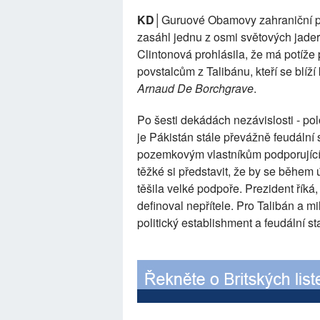
KD│
Guruové Obamovy zahraniční po
zasáhl jednu z osmi světových jadern
Clintonová prohlásila, že má potíže
povstalcům z Talibánu, kteří se blí
Arnaud De Borchgrave
.
Po šesti dekádách nezávislosti - pol
je Pákistán stále převážně feudální s
pozemkovým vlastníkům podporující
těžké si představit, že by se během
těšila velké podpoře. Prezident říká
definoval nepřítele. Pro Talibán a 
politický establishment a feudální sta