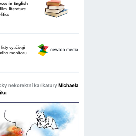
icky nekorektní karikatury
Michaela
áka