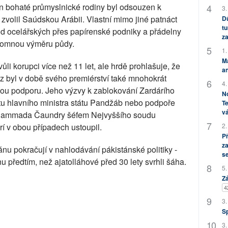
Syn bohaté průmyslnické rodiny byl odsouzen k
3.
zvolil Saúdskou Arábii. Vlastní mimo jiné patnáct
Dů
tu
 od ocelářských přes papírenské podniky a přádelny
za
hromnou výměru půdy.
1.
M
vůli korupci více než 11 let, ale hrdě prohlašuje, že
an
z byl v době svého premiérství také mnohokrát
4.
ou podporu. Jeho výzvy k zablokování Zardárího
No
tu hlavního ministra státu Pandžáb nebo podpoře
Te
vá
ohammada Čaundry šéfem Nejvyššího soudu
árí v obou případech ustoupil.
2.
P
za
nu pokračují v nahlodávání pákistánské politiky -
s
u předtím, než ajatolláhové před 30 lety svrhli šáha.
5.
Zá
4
3.
S
3.