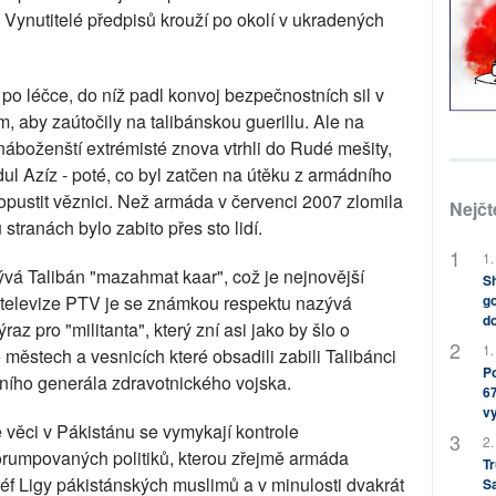
. Vynutitelé předpisů krouží po okolí v ukradených
 po léčce, do níž padl konvoj bezpečnostních sil v
m, aby zaútočily na talibánskou guerillu. Ale na
náboženští extrémisté znova vtrhli do Rudé mešity,
ul Azíz - poté, co byl zatčen na útěku z armádního
 opustit věznici. Než armáda v červenci 2007 zlomila
Nejčt
stranách bylo zabito přes sto lidí.
1.
zývá Talibán "mazahmat kaar", což je nejnovější
Sh
í televize PTV je se známkou respektu nazývá
go
do
az pro "militanta", který zní asi jako by šlo o
1.
ěstech a vesnicích které obsadili zabili Talibánci
Po
dního generála zdravotnického vojska.
67
v
 věci v Pákistánu se vymykají kontrole
2.
orumpovaných politiků, kterou zřejmě armáda
Tr
éf Ligy pákistánských muslimů a v minulosti dvakrát
S