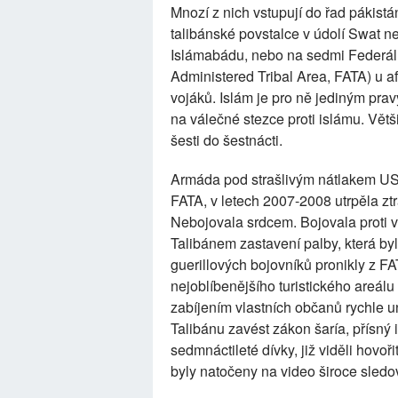
Mnozí z nich vstupují do řad pákistán
talibánské povstalce v údolí Swat n
Islámabádu, nebo na sedmi Federá
Administered Tribal Area, FATA) u a
vojáků. Islám je pro ně jediným pra
na válečné stezce proti islámu. Větši
šesti do šestnácti.
Armáda pod strašlivým nátlakem USA
FATA, v letech 2007-2008 utrpěla zt
Nebojovala srdcem. Bojovala proti 
Talibánem zastavení palby, která b
guerillových bojovníků pronikly z F
nejoblíbenějšího turistického areá
zabíjením vlastních občanů rychle u
Talibánu zavést zákon šaría, přísný 
sedmnáctileté dívky, již viděli hovoř
byly natočeny na video široce sled