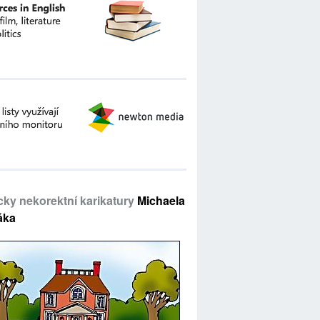
icky nekorektní karikatury
Michaela
áka