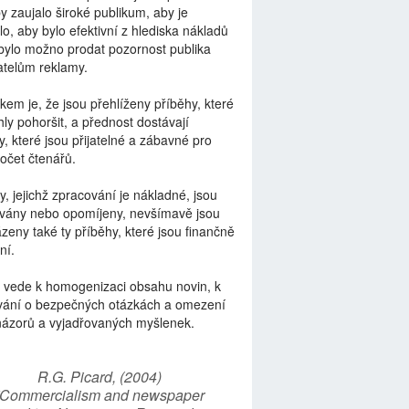
by zaujalo široké publikum, aby je
lo, aby bylo efektivní z hlediska nákladů
bylo možno prodat pozornost publika
telům reklamy.
kem je, že jsou přehlíženy příběhy, které
ly pohoršit, a přednost dostávají
y, které jsou přijatelné a zábavné pro
počet čtenářů.
y, jejichž zpracování je nákladné, jsou
vány nebo opomíjeny, nevšímavě jsou
zeny také ty příběhy, které jsou finančně
ní.
 vede k homogenizaci obsahu novin, k
vání o bezpečných otázkách a omezení
názorů a vyjadřovaných myšlenek.
R.G. Picard, (2004)
“Commercialism and newspaper