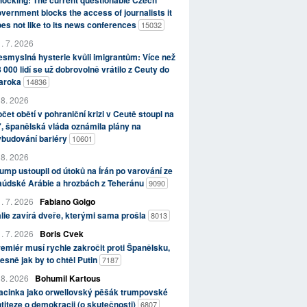
ocking: The current questionable Czech
vernment blocks the access of journalists it
es not like to its news conferences
15032
. 7. 2026
smyslná hysterie kvůli imigrantům: Více než
 000 lidí se už dobrovolně vrátilo z Ceuty do
aroka
14836
 8. 2026
čet obětí v pohraniční krizi v Ceutě stoupl na
, španělská vláda oznámila plány na
ybudování bariéry
10601
 8. 2026
ump ustoupil od útoků na Írán po varování ze
aúdské Arábie a hrozbách z Teheránu
9090
. 7. 2026
Fabiano Golgo
álie zavírá dveře, kterými sama prošla
8013
. 7. 2026
Boris Cvek
emiér musí rychle zakročit proti Španělsku,
esně jak by to chtěl Putin
7187
 8. 2026
Bohumil Kartous
acinka jako orwellovský pěšák trumpovské
titeze o demokracii (o skutečnosti)
6807