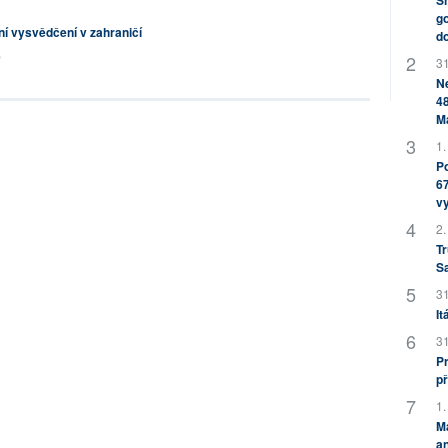
Sh
go
í vysvědčení v zahraničí
do
9
31
Ne
48
M
1.
Po
67
v
2.
Tr
S
31
It
31
Pr
př
1.
M
an