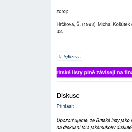
zdroj:
Hrčková, Š. (1993): Michal Košútek (1
32.
Vytisknout
Britské listy plně závisejí na fin
Diskuse
Přihlásit
Upozorňujeme, že Britské listy jako 
na diskusní fóra jakémukoliv diskuté