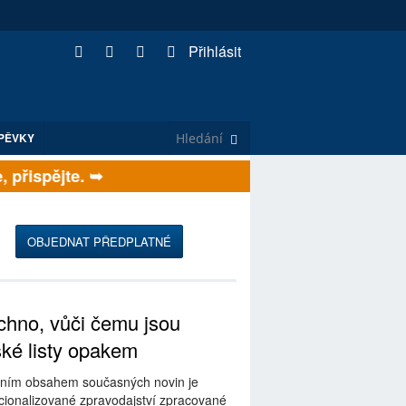
Přihlásit
PĚVKY
přispějte. ➥
OBJEDNAT PŘEDPLATNÉ
hno, vůči čemu jsou
ské listy opakem
ním obsahem současných novin je
ionalizované zpravodajství zpracované