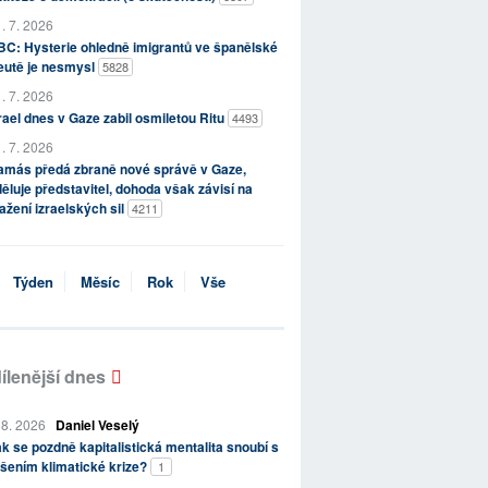
. 7. 2026
C: Hysterie ohledně imigrantů ve španělské
eutě je nesmysl
5828
. 7. 2026
rael dnes v Gaze zabil osmiletou Ritu
4493
. 7. 2026
amás předá zbraně nové správě v Gaze,
ěluje představitel, dohoda však závisí na
ažení izraelských sil
4211
Týden
Měsíc
Rok
Vše
ílenější dnes
 8. 2026
Daniel Veselý
k se pozdně kapitalistická mentalita snoubí s
šením klimatické krize?
1