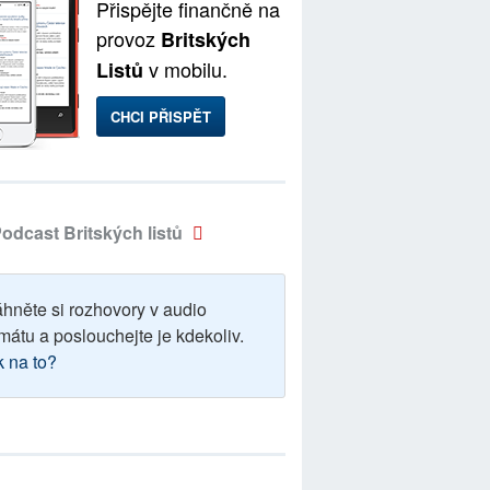
Přispějte finančně na
provoz
Britských
v mobilu.
Listů
CHCI PŘISPĚT
odcast Britských listů
áhněte si rozhovory v audio
mátu a poslouchejte je kdekoliv.
k na to?