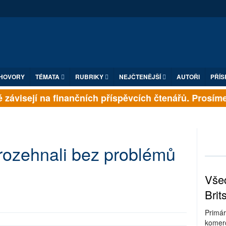
HOVORY
TÉMATA
RUBRIKY
NEJČTENĚJŠÍ
AUTOŘI
PŘÍS
závisejí na finančních příspěvcích čtenářů. Prosíme, 
 rozehnali bez problémů
Všec
Brit
Primár
komerc