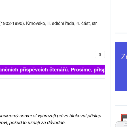
902-1990). Krnovsko, II. ediční řada, 4. část, str.
0
ančních příspěvcích čtenářů. Prosíme, přispějte. ➥
soukromý server si vyhrazují právo blokovat přístup
rovi, pokud to uznají za důvodné.