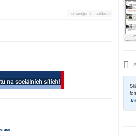
nejnovější
oblíbené
P
St
for
Ja
nerace