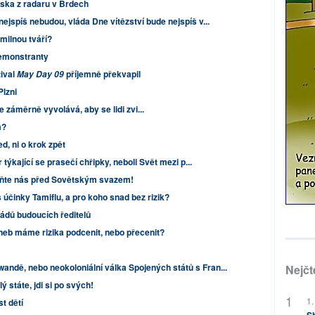
ka z radaru v Brdech
ejspíš nebudou, vláda Dne vítězství bude nejspíš v...
milnou tváří?
demonstranty
tival
příjemně překvapil
May Day 09
Plzni
 záměrně vyvolává, aby se lidi zvi...
m?
, ni o krok zpět
týkající se prasečí chřipky, neboli Svět mezi p...
aňte nás před Sovětským svazem!
s účinky Tamiflu, a pro koho snad bez rizik?
dů budoucích ředitelů
neb máme rizika podcenit, nebo přecenit?
andě, nebo neokoloniální válka Spojených států s Fran...
Nejčt
ý státe, jdi si po svých!
1.
t dětí