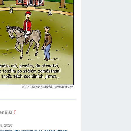
enější
 8. 2026