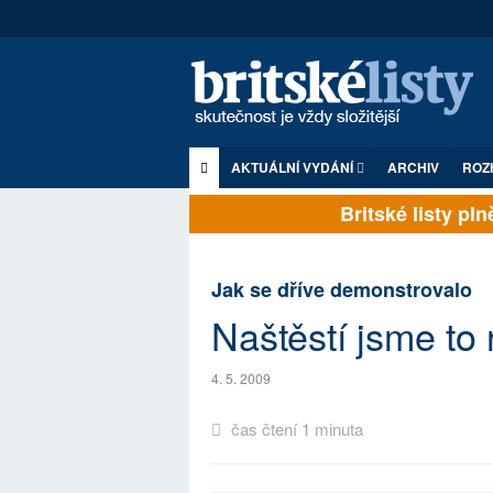
AKTUÁLNÍ VYDÁNÍ
ARCHIV
ROZ
Britské listy plně 
Jak se dříve demonstrovalo
Naštěstí jsme to
4. 5. 2009
čas čtení 1 minuta