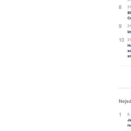
31
BB
C
31
Iz
31
H
sd
st
Nejsd
6.
Ja
ře