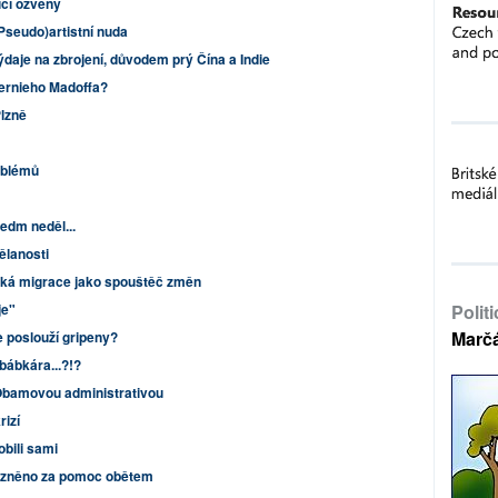
ící ozvěny
(Pseudo)artistní nuda
ýdaje na zbrojení, důvodem prý Čína a Indie
Bernieho Madoffa?
Plzně
oblémů
edm neděl...
ělanosti
ká migrace jako spouštěč změn
je"
Polit
Marč
e poslouží gripeny?
bábkára...?!?
 Obamovou administrativou
rizí
bili sami
vězněno za pomoc obětem