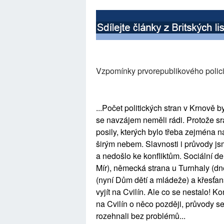
Vzpomínky prvorepublikového polici
...Počet politických stran v Krnově by
se navzájem neměli rádi. Protože srá
posily, kterých bylo třeba zejména 
širým nebem. Slavnosti i průvody jsm
a nedošlo ke konfliktům. Sociální d
Mír), německá strana u Turnhaly (d
(nyní Dům dětí a mládeže) a křesťan
vyjít na Cvilín. Ale co se nestalo! K
na Cvilín o něco později, průvody se
rozehnali bez problémů...