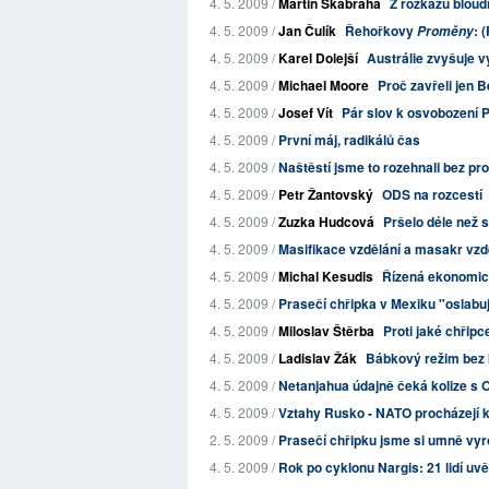
4. 5. 2009 /
Martin Škabraha
Z rozkazu bloud
4. 5. 2009 /
Jan Čulík
Řehořkovy
: 
Proměny
4. 5. 2009 /
Karel Dolejší
Austrálie zvyšuje v
4. 5. 2009 /
Michael Moore
Proč zavřeli jen 
4. 5. 2009 /
Josef Vít
Pár slov k osvobození 
4. 5. 2009 /
První máj, radikálů čas
4. 5. 2009 /
Naštěstí jsme to rozehnali bez pr
4. 5. 2009 /
Petr Žantovský
ODS na rozcestí
4. 5. 2009 /
Zuzka Hudcová
Pršelo déle než s
4. 5. 2009 /
Masifikace vzdělání a masakr vzd
4. 5. 2009 /
Michal Kesudis
Řízená ekonomic
4. 5. 2009 /
Prasečí chřipka v Mexiku "oslabu
4. 5. 2009 /
Miloslav Štěrba
Proti jaké chřipc
4. 5. 2009 /
Ladislav Žák
Bábkový režim bez 
4. 5. 2009 /
Netanjahua údajně čeká kolize s
4. 5. 2009 /
Vztahy Rusko - NATO procházejí k
2. 5. 2009 /
Prasečí chřipku jsme si umně vyro
4. 5. 2009 /
Rok po cyklonu Nargis: 21 lidí u