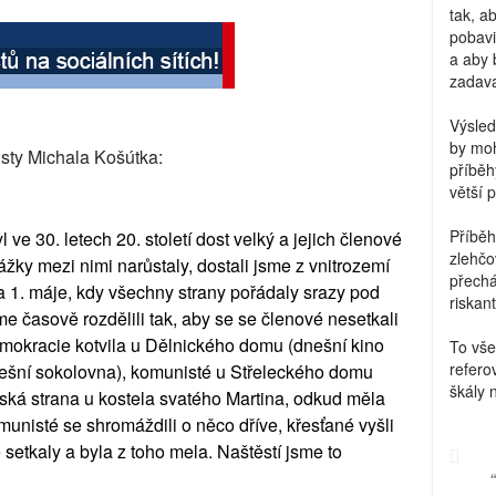
tak, a
pobavi
a aby 
zadava
Výsled
by moh
sty Michala Košútka:
příběh
větší 
Příběh
l ve 30. letech 20. století dost velký a jejich členové
zlehčo
žky mezi nimi narůstaly, dostali jsme z vnitrozemí
přechá
na 1. máje, kdy všechny strany pořádaly srazy pod
riskant
e časově rozdělili tak, aby se se členové nesetkali
emokracie kotvila u Dělnického domu (dnešní kino
To vše
refero
nešní sokolovna), komunisté u Střeleckého domu
škály 
ská strana u kostela svatého Martina, odkud měla
omunisté se shromáždili o něco dříve, křesťané vyšli
 setkaly a byla z toho mela. Naštěstí jsme to