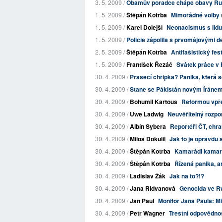
3. 5. 2009 /
Obamův poradce chápe obavy Rus
1. 5. 2009 /
Štěpán Kotrba
Mimořádné volby n
1. 5. 2009 /
Karel Dolejší
Neonacismus s lidu
1. 5. 2009 /
Policie zápolila s prvomájovými 
2. 5. 2009 /
Štěpán Kotrba
Antifašistický fes
1. 5. 2009 /
František Řezáč
Svátek práce v 
30. 4. 2009 /
Prasečí chřipka? Panika, která se
30. 4. 2009 /
Stane se Pákistán novým Íráne
30. 4. 2009 /
Bohumil Kartous
Reformou vpřed
30. 4. 2009 /
Uwe Ladwig
Neuvěřitelný rozpor 
30. 4. 2009 /
Albín Sybera
Reportéři ČT, chr
30. 4. 2009 /
Miloš Dokulil
Jak to je opravdu 
30. 4. 2009 /
Štěpán Kotrba
Kamarádi kamará
30. 4. 2009 /
Štěpán Kotrba
Řízená panika, a
30. 4. 2009 /
Ladislav Žák
Jak na to?!?
30. 4. 2009 /
Jana Ridvanová
Genocida ve Rw
30. 4. 2009 /
Jan Paul
Monitor Jana Paula: Mil
30. 4. 2009 /
Petr Wagner
Trestní odpovědnos