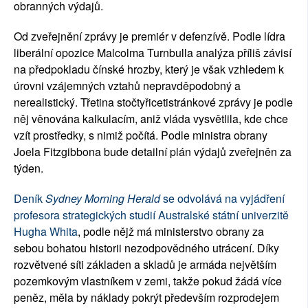
obranných výdajů.
Od zveřejnění zprávy je premiér v defenzívě. Podle lídra
liberální opozice Malcolma Turnbulla analýza příliš závisí
na předpokladu čínské hrozby, který je však vzhledem k
úrovni vzájemných vztahů nepravděpodobný a
nerealistický. Třetina stočtyřicetistránkové zprávy je podle
něj věnována kalkulacím, aniž vláda vysvětlila, kde chce
vzít prostředky, s nimiž počítá. Podle ministra obrany
Joela Fitzgibbona bude detailní plán výdajů zveřejněn za
týden.
Deník
Sydney Morning Herald
se odvolává na vyjádření
profesora strategických studií Australské státní univerzitě
Hugha Whita
, podle nějž má ministerstvo obrany za
sebou bohatou historii nezodpovědného utrácení. Díky
rozvětvené síti základen a skladů je armáda největším
pozemkovým vlastníkem v zemi, takže pokud žádá více
peněz, měla by náklady pokrýt především rozprodejem