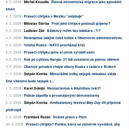
4. 5. 2009 /
Michal Kesudis
Řízená ekonomická migrace jako spouštěč
změn
4. 5. 2009 /
Prasečí chřipka v Mexiku "oslabuje"
4. 5. 2009 /
Miloslav Štěrba
Proti jaké chřipce poslouží gripeny?
4. 5. 2009 /
Ladislav Žák
Bábkový režim bez bábkára...?!?
4. 5. 2009 /
Netanjahua údajně čeká kolize s Obamovou administrativou
4. 5. 2009 /
Vztahy Rusko - NATO procházejí krizí
2. 5. 2009 /
Prasečí chřipku jsme si umně vyrobili sami
4. 5. 2009 /
Rok po cyklonu Nargis: 21 lidí uvězněno za pomoc obětem
3. 5. 2009 /
Obamův poradce chápe obavy Ruska z radaru v Brdech
1. 5. 2009 /
Štěpán Kotrba
Mimořádné volby nejspíš nebudou, vláda
Dne vítězství bude nejspíš v...
1. 5. 2009 /
Karel Dolejší
Neonacismus s lidumilnou tváří?
1. 5. 2009 /
Policie zápolila s prvomájovými demonstranty
2. 5. 2009 /
Štěpán Kotrba
Antifašistický festival
příjemně
May Day 09
překvapil
1. 5. 2009 /
František Řezáč
Svátek práce v Plzni
30. 4. 2009 /
Prasečí chřipka? Panika, která se záměrně vyvolává, aby