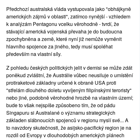
Předchozí australská vláda vystupovala jako "obhájkyně
amerických zájmů v oblasti", zatímco nynější - vzhledem
k analýzám Pentagonu vcelku věrohodně - tvrdí, že
stávající americká vojenská převaha je do budoucna
zpochybněna a země, které nyní již nemůže vyměnit
hlavního spojence za jiného, tedy musí spoléhat
především na vlastní síly.
Z pohledu českých politických jelit v demisi se může zdát
poněkud zvláštní, že Austrálie vůbec neusiluje o umístění
protiraketové základny určené k obraně USA proti
"střelám dlouhého doletu vyvíjeným filipínskými teroristy"
nebo jiné, podobně věrohodné hrozbě na vlastním území;
bude to však nejspíše způsobeno tím, že od pádu
Singapuru si Australané o významu strategických
základen slábnoucích spojenců v regionu myslí své... A
to navzdory skutečnosti, že asijsko-pacifický region je na
rozdíl od Evropy v dlouhodobých amerických plánech