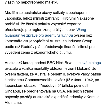
vlastního nepotřebného majetku.
Mezitím se australské obavy setkaly s pochopením
Japonska, jehož ministr zahraničí Hirofumi Nakasone
prohlásil, že čínská politika vojenské expanze
představuje pro region zdroj určitých obav.
Wang
Guanqun ve zprávě pro agenturu
Xinhua
ovšem bez
komentáře cituje vyjádření Australian Industry Group,
podle níž Ruddův plán představuje finanční stimul pro
vyvedení země z ekonomického útlumu.
Australský korespondent BBC Nick Bryant
na svém blogu
uvažuje o vzniku mentality obležení v zemi klokanů. Je
ovšem faktem, že Austrálie během II. světové války patřila
k britskému Commonwealthu, avšak již v únoru 1942, po
japonském obsazení "nedobytné" britské pevnosti
Singapur, se přeorientovala na USA. Na jejich straně
bojovaly později australské expediční jednotky v Koreji a
Vietnamu.