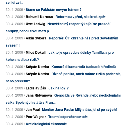
se lidi zvi...
30. 4. 2009 /
Stane se Pákistán novým Íránem?
30. 4. 2009 /
Bohumil Kartous
Reformou vpřed, ni o krok zpět
30. 4. 2009 /
Uwe Ladwig
Neuvěřitelný rozpor týkající se prasečí
chřipky, neboli Svět mezi p...
30. 4. 2009 /
Albín Sybera
Reportéři ČT, chraňte nás před Sovětským
svazem!
30. 4. 2009 /
Miloš Dokulil
Jak to je opravdu s účinky Tamiflu, a pro
koho snad bez rizik?
30. 4. 2009 /
Štěpán Kotrba
Kamarádi kamarádů budoucích ředitelů
30. 4. 2009 /
Štěpán Kotrba
Řízená panika, aneb máme rizika podcenit,
nebo přecenit?
30. 4. 2009 /
Ladislav Žák
Jak na to?!?
30. 4. 2009 /
Jana Ridvanová
Genocida ve Rwandě, nebo neokoloniální
válka Spojených států s Fran...
30. 4. 2009 /
Jan Paul
Monitor Jana Paula: Milý státe, jdi si po svých!
30. 4. 2009 /
Petr Wagner
Trestní odpovědnost dětí
30. 4. 2009 /
Antiekologická ekonomie