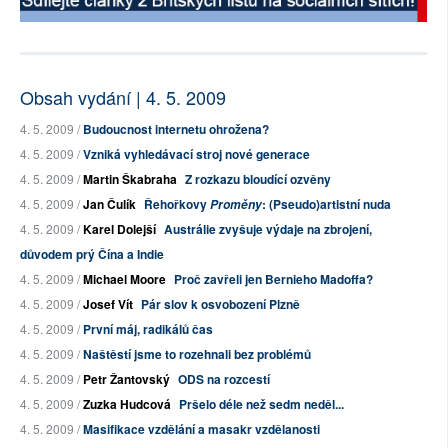
Obsah vydání | 4. 5. 2009
4. 5. 2009 /
Budoucnost internetu ohrožena?
4. 5. 2009 /
Vzniká vyhledávací stroj nové generace
4. 5. 2009 /
Martin Škabraha
Z rozkazu bloudící ozvěny
4. 5. 2009 /
Jan Čulík
Řehořkovy
: (Pseudo)artistní nuda
Proměny
4. 5. 2009 /
Karel Dolejší
Austrálie zvyšuje výdaje na zbrojení,
důvodem prý Čína a Indie
4. 5. 2009 /
Michael Moore
Proč zavřeli jen Bernieho Madoffa?
4. 5. 2009 /
Josef Vít
Pár slov k osvobození Plzně
4. 5. 2009 /
První máj, radikálů čas
4. 5. 2009 /
Naštěstí jsme to rozehnali bez problémů
4. 5. 2009 /
Petr Žantovský
ODS na rozcestí
4. 5. 2009 /
Zuzka Hudcová
Pršelo déle než sedm neděl...
4. 5. 2009 /
Masifikace vzdělání a masakr vzdělanosti