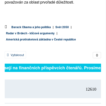
považován za oblast prvořadé důležitosti.
Barack Obama a jeho politika
|
Svět 2050
|
Radar v Brdech - klíčové argumenty
|
Americká protiraketová základna v České republice
0
Vytisknout
ávisejí na finančních příspěvcích čtenářů. Prosíme, př
12610