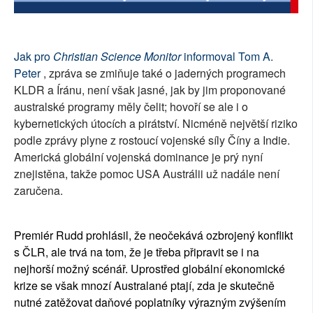
Jak pro
Christian Science Monitor
informoval Tom A.
Peter
, zpráva se zmiňuje také o jaderných programech
KLDR a Íránu, není však jasné, jak by jim proponované
australské programy měly čelit; hovoří se ale i o
kybernetických útocích a pirátství. Nicméně největší riziko
podle zprávy plyne z rostoucí vojenské síly Číny a Indie.
Americká globální vojenská dominance je prý nyní
znejistěna, takže pomoc USA Austrálii už nadále není
zaručena.
Premiér Rudd prohlásil, že neočekává ozbrojený konflikt
s ČLR, ale trvá na tom, že je třeba připravit se i na
nejhorší možný scénář. Uprostřed globální ekonomické
krize se však mnozí Australané ptají, zda je skutečně
nutné zatěžovat daňové poplatníky výrazným zvýšením