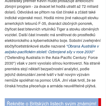
Australský premiér Kevin Rudd prosazuje ambiciózní
zbrojní program - za dvacet let hodlá utratit až 72 miliard
dolarů. Odvolává se přitom na růst čínské a zčásti také
indické vojenské moci. Hodlá mimo jiné nakoupit stovku
amerických letounů F-35, dvanáct útočných ponorek,
čtyřicet šest bitevních vrtulníků Tiger a stovku obrněných
vozidel. Další část investic má směřovat do prostředků
elektronického a kybernetického boje. Sobotní zveřejnění
stočtyřicetistránkové studie nazvané
"Obrana Austrálie v
asijsko-pacifickém století: Ozbrojené síly v roce 2030"
("Defending Australia in the Asia-Pacific Century: Force
2030") však v zemi vyvolalo silnou kontroverzi. Na straně
premiéra stojí někteří bezpečnostní analytici, podle
jejichž dobrozdání země tváří v tvář novým výzvám
nemůže spoléhat na pomoc USA. Jiní však tvrdí, že se
čínská hrozba přeceňuje a armáda neuvěřitelně plýtvá.