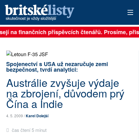
sejí na finančních příspěvcích čtenářů. Prosíme, přisp
PŘIHLÁSIT
AKTUÁLNÍ VYDÁNÍ
ARCHIV
Spojenectví s USA už nezaručuje zemi
bezpečnost, tvrdí analytici:
ROZHOVORY
Austrálie zvyšuje výdaje
na zbrojení, důvodem prý
TÉMATA
Čína a Indie
NEJČTENĚJŠÍ ZA 7 DNÍ
4. 5. 2009 /
Karel Dolejší
AUTOŘI
čas čtení 5 minut
PŘÍSPĚVKY NA PROVOZ