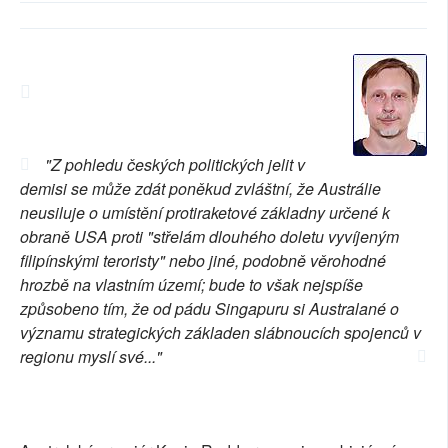
SOCIÁLNÍ SÍTĚ
RUBRIKY
PLNÁ VERZE STRÁNEK
"Z pohledu českých politických jelit v
demisi se může zdát poněkud zvláštní, že Austrálie
neusiluje o umístění protiraketové základny určené k
obraně USA proti "střelám dlouhého doletu vyvíjeným
filipínskými teroristy" nebo jiné, podobně věrohodné
hrozbě na vlastním území; bude to však nejspíše
způsobeno tím, že od pádu Singapuru si Australané o
významu strategických základen slábnoucích spojenců v
regionu myslí své..."