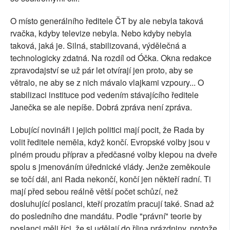
O místo generálního ředitele ČT by ale nebyla taková
rvačka, kdyby televize nebyla. Nebo kdyby nebyla
taková, jaká je. Silná, stabilizovaná, výdělečná a
technologicky zdatná. Na rozdíl od Óčka. Okna redakce
zpravodajství se už pár let otvírají jen proto, aby se
větralo, ne aby se z nich mávalo vlajkami vzpoury... O
stabilizaci instituce pod vedením stávajícího ředitele
Janečka se ale nepíše. Dobrá zpráva není zpráva.
Lobující novináři i jejich politici mají pocit, že Rada by
volit ředitele neměla, když končí. Evropské volby jsou v
plném proudu příprav a předčasné volby klepou na dveře
spolu s jmenováním úřednické vlády. Jenže zeměkoule
se točí dál, ani Rada nekončí, končí jen někteří radní. Ti
mají před sebou reálně větší počet schůzí, než
dosluhující poslanci, kteří prozatím pracují také. Snad až
do posledního dne mandátu. Podle "právní" teorie by
poslanci měli říci, že si udělají do října prázdniny, protože