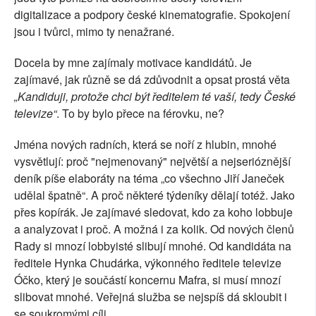
digitalizace a podpory české kinematografie. Spokojení
jsou i tvůrci, mimo ty nenažrané.
Docela by mne zajímaly motivace kandidátů. Je
zajímavé, jak různě se dá zdůvodnit a opsat prostá věta
„Kandiduji, protože chci být ředitelem té vaší, tedy České
televize“
. To by bylo přece na férovku, ne?
Jména nových radních, která se noří z hlubin, mnohé
vysvětlují: proč "nejmenovaný" největší a nejserióznější
deník píše elaboráty na téma „co všechno Jiří Janeček
udělal špatně“. A proč některé týdeníky dělají totéž. Jako
přes kopírák. Je zajímavé sledovat, kdo za koho lobbuje
a analyzovat i proč. A možná i za kolik. Od nových členů
Rady si mnozí lobbyisté slibují mnohé. Od kandidáta na
ředitele Hynka Chudárka, výkonného ředitele televize
Óčko, který je součástí koncernu Mafra, si musí mnozí
slibovat mnohé. Veřejná služba se nejspíš dá skloubit i
se soukromými cíli.