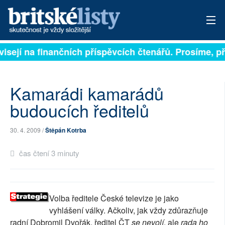
visejí na finančních příspěvcích čtenářů. Prosíme, při
PŘIHLÁSIT
AKTUÁLNÍ VYDÁNÍ
Kamarádi kamarádů
ARCHIV
budoucích ředitelů
ROZHOVORY
30. 4. 2009 /
Štěpán Kotrba
TÉMATA
čas čtení 3 minuty
NEJČTENĚJŠÍ ZA 7 DNÍ
AUTOŘI
Volba ředitele České televize je jako
vyhlášení války. Ačkoliv, jak vždy zdůrazňuje
PŘÍSPĚVKY NA PROVOZ
radní Dobromil Dvořák, ředitel ČT
se nevolí
, ale
rada ho