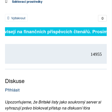
Sdělovací prostředky
0
Vytisknout
 závisejí na finančních příspěvcích čtenářů. Prosíme, 
14955
Diskuse
Přihlásit
Upozorňujeme, že Britské listy jako soukromý server si
vyhrazují právo blokovat přístup na diskusní fóra