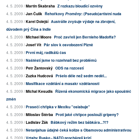
4. 5. 2009 /
Martin Škabraha
Z rozkazu bloudící ozvěny
4. 5. 2009 /
Jan Čulík
Řehořkovy
: (Pseudo)artistní nuda
Proměny
4. 5. 2009 /
Karel Dolejší
Austrálie zvyšuje výdaje na zbrojení,
důvodem prý Čína a Indie
4. 5. 2009 /
Michael Moore
Proč zavřeli jen Bernieho Madoffa?
4. 5. 2009 /
Josef Vít
Pár slov k osvobození Plzně
4. 5. 2009 /
První máj, radikálů čas
4. 5. 2009 /
Naštěstí jsme to rozehnali bez problémů
4. 5. 2009 /
Petr Žantovský
ODS na rozcestí
4. 5. 2009 /
Zuzka Hudcová
Pršelo déle než sedm neděl...
4. 5. 2009 /
Masifikace vzdělání a masakr vzdělanosti
4. 5. 2009 /
Michal Kesudis
Řízená ekonomická migrace jako spouštěč
změn
4. 5. 2009 /
Prasečí chřipka v Mexiku "oslabuje"
4. 5. 2009 /
Miloslav Štěrba
Proti jaké chřipce poslouží gripeny?
4. 5. 2009 /
Ladislav Žák
Bábkový režim bez bábkára...?!?
4. 5. 2009 /
Netanjahua údajně čeká kolize s Obamovou administrativou
4. 5. 2009 /
Vztahy Rusko - NATO procházejí krizí