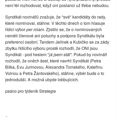
není fér rozhodovat, když oni poslanci už třeba nebudou.
Syndikát novinářů zvažuje, že "své" kandidáty do rady,
které nominoval, stáhne. V těchto dnech o tom hlasuje
řídící výbor
per rolam
. Zjistilo se, že o nominovaných
neměli členové ani potuchy a podpora Syndikátu byla
preferencí osobní. Tandem Jelínek a Kubičko se za zády
zbytku řídícího výboru prostě rozhodli, že ONI jsou
Syndikát - pod heslem "
já jsem stát".
Pokud by novináři
rozhodli, že oněch šest, které navrhl Syndikát (Petra
Bílka, Evu Jurinovou, Alexandra Tomského, Kateřinu
Volnou a Petra Žantovského), stáhne, výběr bude o to
jednodušší. A možná ubyde lobbujících.
psáno pro týdeník Strategie