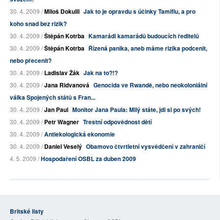
30. 4. 2009 /
Miloš Dokulil
Jak to je opravdu s účinky Tamiflu, a pro
koho snad bez rizik?
30. 4. 2009 /
Štěpán Kotrba
Kamarádi kamarádů budoucích ředitelů
30. 4. 2009 /
Štěpán Kotrba
Řízená panika, aneb máme rizika podcenit,
nebo přecenit?
30. 4. 2009 /
Ladislav Žák
Jak na to?!?
30. 4. 2009 /
Jana Ridvanová
Genocida ve Rwandě, nebo neokoloniální
válka Spojených států s Fran...
30. 4. 2009 /
Jan Paul
Monitor Jana Paula: Milý státe, jdi si po svých!
30. 4. 2009 /
Petr Wagner
Trestní odpovědnost dětí
30. 4. 2009 /
Antiekologická ekonomie
30. 4. 2009 /
Daniel Veselý
Obamovo čtvrtletní vysvědčení v zahraničí
4. 5. 2009 /
Hospodaření OSBL za duben 2009
Britské listy