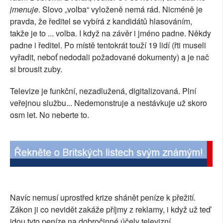
jmenuje
. Slovo „volba“ vyloženě nemá rád. Nicméně je
SOCIÁLNÍ SÍTĚ
pravda, že ředitel se vybírá z kandidátů hlasováním,
takže je to ... volba. I když na závěr i jméno padne. Někdy
RUBRIKY
padne i ředitel. Po místě tentokrát touží 19 lidí (řti museli
vyřadit, neboť nedodali požadované dokumenty) a je nač
PLNÁ VERZE STRÁNEK
si brousit zuby.
Televize je funkční, nezadlužená, digitalizovaná. Plní
veřejnou službu... Nedemonstruje a nestávkuje už skoro
osm let. No neberte to.
Navíc nemusí uprostřed krize shánět peníze k přežití.
Zákon ji co nevidět zakáže příjmy z reklamy, i když už teď
jdou tyto peníze na dobročinné účely televizní