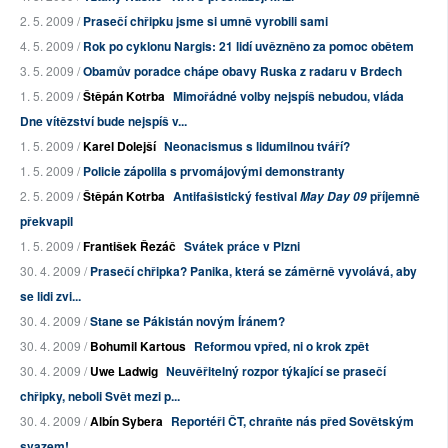
2. 5. 2009 /
Prasečí chřipku jsme si umně vyrobili sami
4. 5. 2009 /
Rok po cyklonu Nargis: 21 lidí uvězněno za pomoc obětem
3. 5. 2009 /
Obamův poradce chápe obavy Ruska z radaru v Brdech
1. 5. 2009 /
Štěpán Kotrba
Mimořádné volby nejspíš nebudou, vláda
Dne vítězství bude nejspíš v...
1. 5. 2009 /
Karel Dolejší
Neonacismus s lidumilnou tváří?
1. 5. 2009 /
Policie zápolila s prvomájovými demonstranty
2. 5. 2009 /
Štěpán Kotrba
Antifašistický festival
příjemně
May Day 09
překvapil
1. 5. 2009 /
František Řezáč
Svátek práce v Plzni
30. 4. 2009 /
Prasečí chřipka? Panika, která se záměrně vyvolává, aby
se lidi zvi...
30. 4. 2009 /
Stane se Pákistán novým Íránem?
30. 4. 2009 /
Bohumil Kartous
Reformou vpřed, ni o krok zpět
30. 4. 2009 /
Uwe Ladwig
Neuvěřitelný rozpor týkající se prasečí
chřipky, neboli Svět mezi p...
30. 4. 2009 /
Albín Sybera
Reportéři ČT, chraňte nás před Sovětským
svazem!