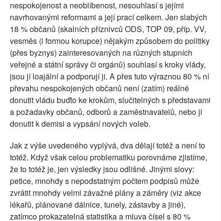
nespokojenost a neoblíbenost, nesouhlasí s jejími
navrhovanými reformami a její prací celkem. Jen slabých
18 % občanů (skalních příznivců ODS, TOP 09, příp. VV,
vesměs (i formou korupce) nějakým způsobem do politiky
(přes byznys) zainteresovaných na různých stupních
veřejné a státní správy či orgánů) souhlasí s kroky vlády,
jsou jí loajální a podporují ji. A přes tuto výraznou 80 % ní
převahu nespokojených občanů není (zatím) reálné
donutit vládu buďto ke krokům, slučitelných s představami
a požadavky občanů, odborů a zaměstnavatelů, nebo ji
donutit k demisi a vypsání nových voleb.
Jak z výše uvedeného vyplývá, dva dělají totéž a není to
totéž. Když však celou problematiku porovnáme zjistíme,
že to totéž je, jen výsledky jsou odlišné. Jinými slovy:
petice, mnohdy s nepodstatným počtem podpisů může
zvrátit mnohdy velmi závažné plány a záměry (viz akce
lékařů, plánované dálnice, tunely, zástavby a jiné),
zatímco prokazatelná statistika a mluva čísel s 80 %