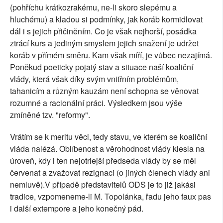
(pohříchu krátkozrakému, ne-li skoro slepému a
hluchému) a kladou si podmínky, jak koráb kormidlovat
dál i s jejich přičiněním. Co je však nejhorší, posádka
ztrácí kurs a jediným smyslem jejich snažení je udržet
koráb v přímém směru. Kam však míří, je vůbec nezajímá.
Poněkud poeticky pojatý stav a situace naší koaliční
vlády, která však díky svým vnitřním problémům,
tahanicím a různým kauzám není schopna se věnovat
rozumné a racionální práci. Výsledkem jsou výše
zmíněné tzv. "reformy".
Vrátím se k meritu věci, tedy stavu, ve kterém se koaliční
vláda nalézá. Oblíbenost a věrohodnost vlády klesla na
úroveň, kdy i ten nejotrlejší předseda vlády by se měl
červenat a zvažovat rezignaci (o jiných členech vlády ani
nemluvě).V případě představitelů ODS je to již jakási
tradice, vzpomeneme-li M. Topolánka, řadu jeho faux pas
i další extempore a jeho konečný pád.