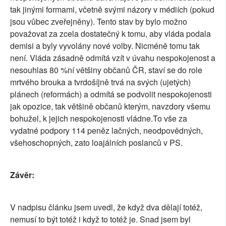
tak jinými formami, včetně svými názory v médiích (pokud
jsou vůbec zveřejněny). Tento stav by bylo možno
považovat za zcela dostatečný k tomu, aby vláda podala
demisi a byly vyvolány nové volby. Nicméně tomu tak
není. Vláda zásadně odmítá vzít v úvahu nespokojenost a
nesouhlas 80 %ní většiny občanů ČR, staví se do role
mrtvého brouka a tvrdošíjně trvá na svých (ujetých)
plánech (reformách) a odmítá se podvolit nespokojenosti
jak opozice, tak většině občanů kterým, navzdory všemu
bohužel, k jejich nespokojenosti vládne.To vše za
vydatné podpory 114 peněz lačných, neodpovědných,
všehoschopných, zato loajálních poslanců v PS.
Závěr:
V nadpisu článku jsem uvedl, že když dva dělají totéž,
nemusí to být totéž i když to totéž je. Snad jsem byl