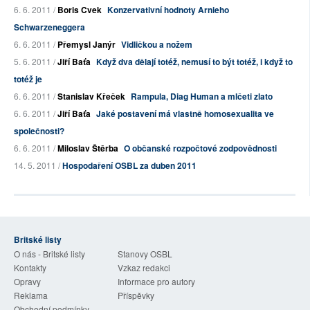
6. 6. 2011 /
Boris Cvek
Konzervativní hodnoty Arnieho
Schwarzeneggera
6. 6. 2011 /
Přemysl Janýr
Vidličkou a nožem
5. 6. 2011 /
Jiří Baťa
Když dva dělají totéž, nemusí to být totéž, i když to
totéž je
6. 6. 2011 /
Stanislav Křeček
Rampula, Diag Human a mlčeti zlato
6. 6. 2011 /
Jiří Baťa
Jaké postavení má vlastně homosexualita ve
společnosti?
6. 6. 2011 /
Miloslav Štěrba
O občanské rozpočtové zodpovědnosti
14. 5. 2011 /
Hospodaření OSBL za duben 2011
Britské listy
O nás - Britské listy
Stanovy OSBL
Kontakty
Vzkaz redakci
Opravy
Informace pro autory
Reklama
Příspěvky
Obchodní podmínky