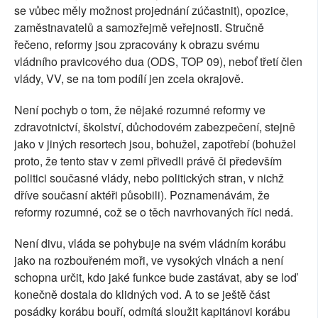
se vůbec měly možnost projednání zúčastnit), opozice,
zaměstnavatelů a samozřejmě veřejnosti. Stručně
řečeno, reformy jsou zpracovány k obrazu svému
vládního pravicového dua (ODS, TOP 09), neboť třetí člen
vlády, VV, se na tom podílí jen zcela okrajově.
Není pochyb o tom, že nějaké rozumné reformy ve
zdravotnictví, školství, důchodovém zabezpečení, stejně
jako v jiných resortech jsou, bohužel, zapotřebí (bohužel
proto, že tento stav v zemi přivedli právě či především
politici současné vlády, nebo politických stran, v nichž
dříve současní aktéři působili). Poznamenávám, že
reformy rozumné, což se o těch navrhovaných říci nedá.
Není divu, vláda se pohybuje na svém vládním korábu
jako na rozbouřeném moři, ve vysokých vlnách a není
schopna určit, kdo jaké funkce bude zastávat, aby se loď
konečně dostala do klidných vod. A to se ještě část
posádky korábu bouří, odmítá sloužit kapitánovi korábu