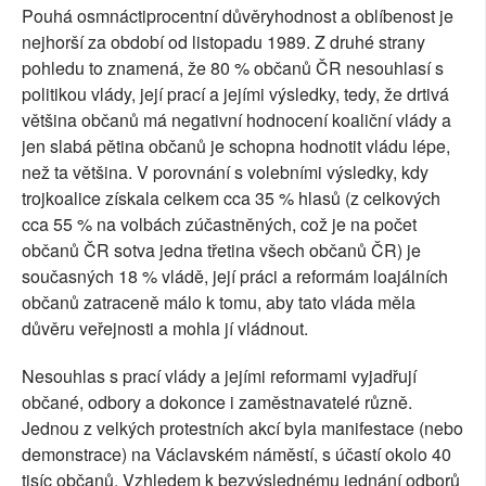
Pouhá osmnáctiprocentní důvěryhodnost a oblíbenost je
nejhorší za období od listopadu 1989. Z druhé strany
pohledu to znamená, že 80 % občanů ČR nesouhlasí s
politikou vlády, její prací a jejími výsledky, tedy, že drtivá
většina občanů má negativní hodnocení koaliční vlády a
jen slabá pětina občanů je schopna hodnotit vládu lépe,
než ta většina. V porovnání s volebními výsledky, kdy
trojkoalice získala celkem cca 35 % hlasů (z celkových
cca 55 % na volbách zúčastněných, což je na počet
občanů ČR sotva jedna třetina všech občanů ČR) je
současných 18 % vládě, její práci a reformám loajálních
občanů zatraceně málo k tomu, aby tato vláda měla
důvěru veřejnosti a mohla jí vládnout.
Nesouhlas s prací vlády a jejími reformami vyjadřují
občané, odbory a dokonce i zaměstnavatelé různě.
Jednou z velkých protestních akcí byla manifestace (nebo
demonstrace) na Václavském náměstí, s účastí okolo 40
tisíc občanů. Vzhledem k bezvýslednému jednání odborů