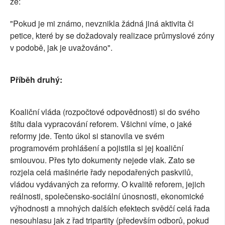
že:
"Pokud je mi známo, nevznikla žádná jiná aktivita či
petice, které by se dožadovaly realizace průmyslové zóny
v podobě, jak je uvažováno".
Příběh druhý:
Koaliční vláda (rozpočtové odpovědnosti) si do svého
štítu dala vypracování reforem. Všichni víme, o jaké
reformy jde. Tento úkol si stanovila ve svém
programovém prohlášení a pojistila si jej koaliční
smlouvou. Přes tyto dokumenty nejede vlak. Zato se
rozjela celá mašinérie řady nepodařených paskvilů,
vládou vydávaných za reformy. O kvalitě reforem, jejich
reálnosti, společensko-sociální únosnosti, ekonomické
výhodnosti a mnohých dalších efektech svědčí celá řada
nesouhlasu jak z řad tripartity (především odborů, pokud