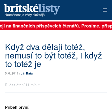
ejí na finančních příspěvcích čtenářů. Prosíme, přispě
PŘIHLÁSIT
AKTUÁLNÍ VYDÁNÍ
Když dva dělají totéž,
ARCHIV
nemusí to být totéž, i když
to totéž je
ROZHOVORY
TÉMATA
5. 6. 2011 /
Jiří Baťa
NEJČTENĚJŠÍ ZA 7 DNÍ
čas čtení 11 minut
AUTOŘI
PŘÍSPĚVKY NA PROVOZ
Příběh první: