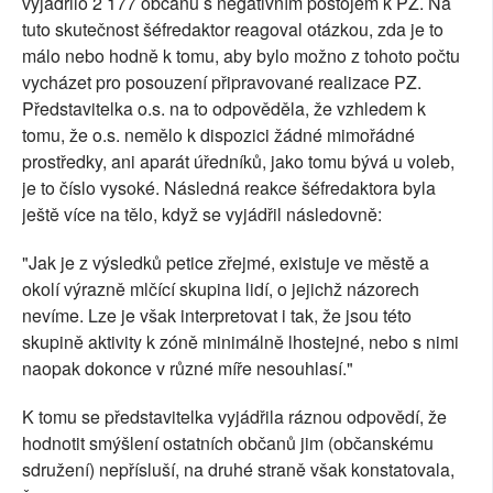
vyjádřilo 2 177 občanů s negativním postojem k PZ. Na
tuto skutečnost šéfredaktor reagoval otázkou, zda je to
málo nebo hodně k tomu, aby bylo možno z tohoto počtu
vycházet pro posouzení připravované realizace PZ.
Představitelka o.s. na to odpověděla, že vzhledem k
tomu, že o.s. nemělo k dispozici žádné mimořádné
prostředky, ani aparát úředníků, jako tomu bývá u voleb,
je to číslo vysoké. Následná reakce šéfredaktora byla
ještě více na tělo, když se vyjádřil následovně:
"Jak je z výsledků petice zřejmé, existuje ve městě a
okolí výrazně mlčící skupina lidí, o jejichž názorech
nevíme. Lze je však interpretovat i tak, že jsou této
skupině aktivity k zóně minimálně lhostejné, nebo s nimi
naopak dokonce v různé míře nesouhlasí."
K tomu se představitelka vyjádřila ráznou odpovědí, že
hodnotit smýšlení ostatních občanů jim (občanskému
sdružení) nepřísluší, na druhé straně však konstatovala,