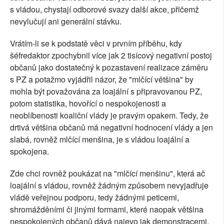
s vládou, chystají odborové svazy další akce, přičemž
nevylučují ani generální stávku.
Vrátím-li se k podstatě věci v prvním příběhu, kdy
šéfredaktor zpochybnil více jak 2 tisícový negativní postoj
občanů jako dostatečný k pozastavení realizace záměru
s PZ a potažmo vyjádřil názor, že "mlčící většina" by
mohla být považována za loajální s připravovanou PZ,
potom statistika, hovořící o nespokojenosti a
neoblíbenosti koaliční vlády je pravým opakem. Tedy, že
drtivá většina občanů má negativní hodnocení vlády a jen
slabá, rovněž mlčící menšina, je s vládou loajální a
spokojena.
Zde chci rovněž poukázat na "mlčící menšinu", která ač
loajální s vládou, rovněž žádným způsobem nevyjadřuje
vládě veřejnou podporu, tedy žádnými peticemi,
shromážděními či jinými formami, které naopak většina
nespokojených občanů dává najevo jak demonstracemi,