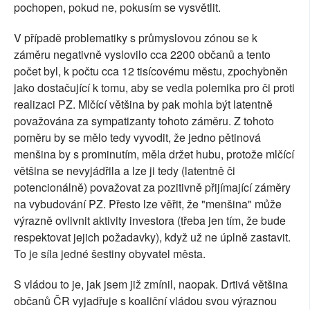
pochopen, pokud ne, pokusím se vysvětlit.
V případě problematiky s průmyslovou zónou se k
záměru negativně vyslovilo cca 2200 občanů a tento
počet byl, k počtu cca 12 tisícovému městu, zpochybněn
jako dostačující k tomu, aby se vedla polemika pro či proti
realizaci PZ. Mlčící většina by pak mohla být latentně
považována za sympatizanty tohoto záměru. Z tohoto
poměru by se mělo tedy vyvodit, že jedno pětinová
menšina by s prominutím, měla držet hubu, protože mlčící
většina se nevyjádřila a lze ji tedy (latentně či
potencionálně) považovat za pozitivně přijímající záměry
na vybudování PZ. Přesto lze věřit, že "menšina" může
výrazně ovlivnit aktivity investora (třeba jen tím, že bude
respektovat jejich požadavky), když už ne úplně zastavit.
To je síla jedné šestiny obyvatel města.
S vládou to je, jak jsem již zmínil, naopak. Drtivá většina
občanů ČR vyjadřuje s koaliční vládou svou výraznou