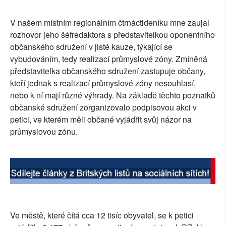
SOCIÁLNÍ SÍTĚ
V našem místním regionálním čtrnáctideníku mne zaujal
rozhovor jeho šéfredaktora s představitelkou oponentního
RUBRIKY
občanského sdružení v jisté kauze, týkající se
vybudováním, tedy realizací průmyslové zóny. Zmíněná
PLNÁ VERZE STRÁNEK
představitelka občanského sdružení zastupuje občany,
kteří jednak s realizací průmyslové zóny nesouhlasí,
nebo k ní mají různé výhrady. Na základě těchto poznatků
občanské sdružení zorganizovalo podpisovou akci v
petici, ve kterém měli občané vyjádřit svůj názor na
průmyslovou zónu.
Ve městě, které čítá cca 12 tisíc obyvatel, se k petici