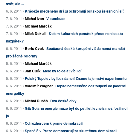
svět, ale ...
6. 6. 2011 /
Krádeže měděného drátu ochromují britskou železniční síť
7. 6. 2011 /
Michal Ivan
V autobuse
7. 6. 2011 /
Michael Marčák
7. 6. 2011 /
Miloš Dokulil
Kolem kulturních památek přece není cesta
nazpátek?
6. 6. 2011 /
Boris Cvek
Současná česká korupční vláda nemá mandát
pro žádné reformy
5. 6. 2011 /
Michael Marčák
6. 6. 2011 /
Jan Čulík
Mělo by to dělat víc lidí
5. 6. 2011 /
Polský Tupolev byl bez šancí! Známe tajemství experimentu
6. 6. 2011 /
Vladimír Wagner
Dopad německého odstoupení od jaderné
energetiky
6. 6. 2011 /
Michal Rubáš
Dva české divy
6. 6. 2011 /
GE: Solární energie může být do pěti let levnější než fosilní či
ja...
6. 6. 2011 /
Od rozhořčení k přímé demokracii
6. 6. 2011 /
Španělé v Praze demonstrují za skutečnou demokracii