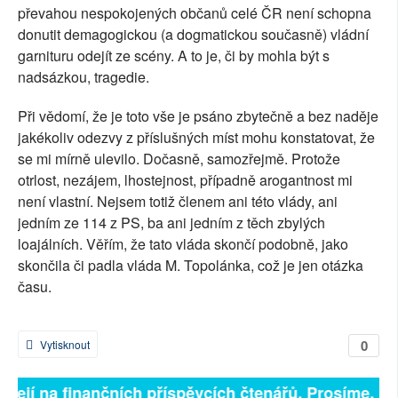
převahou nespokojených občanů celé ČR není schopna
donutit demagogickou (a dogmatickou současně) vládní
garnituru odejít ze scény. A to je, či by mohla být s
nadsázkou, tragedie.
Při vědomí, že je toto vše je psáno zbytečně a bez naděje
jakékoliv odezvy z příslušných míst mohu konstatovat, že
se mi mírně ulevilo. Dočasně, samozřejmě. Protože
otrlost, nezájem, lhostejnost, případně arogantnost mi
není vlastní. Nejsem totiž členem ani této vlády, ani
jedním ze 114 z PS, ba ani jedním z těch zbylých
loajálních. Věřím, že tato vláda skončí podobně, jako
skončila či padla vláda M. Topolánka, což je jen otázka
času.
0
Vytisknout
isejí na finančních příspěvcích čtenářů. Prosíme, přis