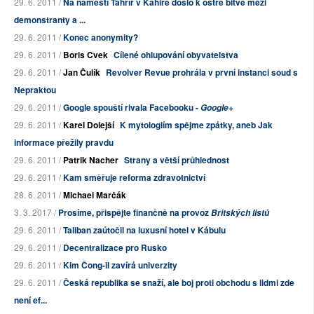
29. 6. 2011 /
Na náměstí Tahrír v Káhiře došlo k ostré bitvě mezi
demonstranty a ...
29. 6. 2011 /
Konec anonymity?
29. 6. 2011 /
Boris Cvek
Cílené ohlupování obyvatelstva
29. 6. 2011 /
Jan Čulík
Revolver Revue prohrála v první instanci soud s
Nepraktou
29. 6. 2011 /
Google spouští rivala Facebooku -
Google+
29. 6. 2011 /
Karel Dolejší
K mytologiím spějme zpátky, aneb Jak
informace přežily pravdu
29. 6. 2011 /
Patrik Nacher
Strany a větší průhlednost
29. 6. 2011 /
Kam směřuje reforma zdravotnictví
28. 6. 2011 /
Michael Marčák
3. 3. 2017 /
Prosíme, přispějte finančně na provoz
Britských listů
29. 6. 2011 /
Taliban zaútočil na luxusní hotel v Kábulu
29. 6. 2011 /
Decentralizace pro Rusko
29. 6. 2011 /
Kim Čong-il zavírá univerzity
29. 6. 2011 /
Česká republika se snaží, ale boj proti obchodu s lidmi zde
není ef...