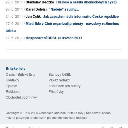
27. 6. 2011 /
Stanislav Heczko
Historie a realita dlouhodobých cyklů
27. 6. 2011 /
Karel Dolejší
"Naděje" z rutiny...
24. 6. 2011 /
Jan Čulík
Jak západní média informují o České republice
27. 6. 2011 /
Mladí lidé v Číně organizují protesty - navzdory režimnímu
útlaku
12. 6. 2011 /
Hospodaření OSBL za květen 2011
Britské listy
O nás - Britské listy
Stanovy OSBL
Kontakty
Vzkaz redakci
Opravy
Informace pro autory
Reklama
Příspěvky
Obchodní podmínky
Copyright © 1996-2026
Občanské sdružení Britské listy
| Kopírování obsahu
možné pouze po předchozím písemném souhlasu redakce.