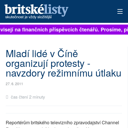
ávisejí na finančních příspěvcích čtenářů. Prosíme, př
PŘIHLÁSIT
AKTUÁLNÍ VYDÁNÍ
Mladí lidé v Číně
ARCHIV
organizují protesty -
navzdory režimnímu útlaku
ROZHOVORY
TÉMATA
27. 6. 2011
NEJČTENĚJŠÍ ZA 7 DNÍ
čas čtení 2 minuty
AUTOŘI
PŘÍSPĚVKY NA PROVOZ
Reportérům britského televizního zpravodajství Channel