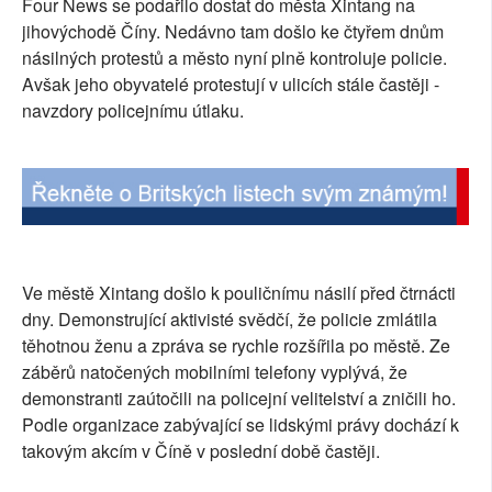
Four News se podařilo dostat do města Xintang na
SOCIÁLNÍ SÍTĚ
jihovýchodě Číny. Nedávno tam došlo ke čtyřem dnům
násilných protestů a město nyní plně kontroluje policie.
RUBRIKY
Avšak jeho obyvatelé protestují v ulicích stále častěji -
navzdory policejnímu útlaku.
PLNÁ VERZE STRÁNEK
Ve městě Xintang došlo k pouličnímu násilí před čtrnácti
dny. Demonstrující aktivisté svědčí, že policie zmlátila
těhotnou ženu a zpráva se rychle rozšířila po městě. Ze
záběrů natočených mobilními telefony vyplývá, že
demonstranti zaútočili na policejní velitelství a zničili ho.
Podle organizace zabývající se lidskými právy dochází k
takovým akcím v Číně v poslední době častěji.