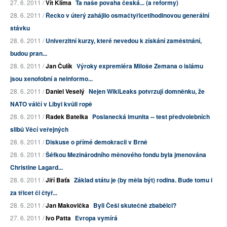
27. 6. 2011 /
Vít Klíma
Ta naše povaha česká... (a reformy)
28. 6. 2011 /
Řecko v úterý zahájilo osmačtyřicetihodinovou generální
stávku
28. 6. 2011 /
Univerzitní kurzy, které nevedou k získání zaměstnání,
budou pran...
28. 6. 2011 /
Jan Čulík
Výroky expremiéra Miloše Zemana o islámu
jsou xenofobní a neinformo...
28. 6. 2011 /
Daniel Veselý
Nejen WikiLeaks potvrzují domněnku, že
NATO válčí v Libyi kvůli ropě
28. 6. 2011 /
Radek Batelka
Poslanecká imunita -- test předvolebních
slibů Věcí veřejných
28. 6. 2011 /
Diskuse o přímé demokracii v Brně
28. 6. 2011 /
Šéfkou Mezinárodního měnového fondu byla jmenována
Christine Lagard...
28. 6. 2011 /
Jiří Baťa
Základ státu je (by měla být) rodina. Bude tomu i
za třicet či čtyř...
28. 6. 2011 /
Jan Makovička
Byli Češi skutečně zbabělci?
27. 6. 2011 /
Ivo Patta
Evropa vymírá