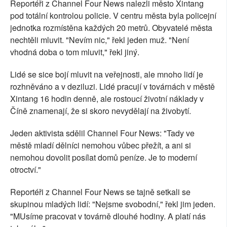
Reportéři z Channel Four News nalezli město Xintang
pod totální kontrolou policie. V centru města byla policejní
jednotka rozmístěna každých 20 metrů. Obyvatelé města
nechtěli mluvit. "Nevím nic," řekl jeden muž. "Není
vhodná doba o tom mluvit," řekl jiný.
Lidé se sice bojí mluvit na veřejnosti, ale mnoho lidí je
rozhněváno a v deziluzi. Lidé pracují v továrnách v městě
Xintang 16 hodin denně, ale rostoucí životní náklady v
Číně znamenají, že si skoro nevydělají na živobytí.
Jeden aktivista sdělil Channel Four News: "Tady ve
městě mladí dělníci nemohou vůbec přežít, a ani si
nemohou dovolit posílat domů peníze. Je to moderní
otroctví."
Reportéři z Channel Four News se tajně setkali se
skupinou mladých lidí: "Nejsme svobodní," řekl jim jeden.
"MUsíme pracovat v továrně dlouhé hodiny. A platí nás