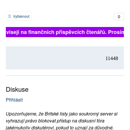
0
Vytisknout
 závisejí na finančních příspěvcích čtenářů. Prosíme, 
11448
Diskuse
Přihlásit
Upozorňujeme, že Britské listy jako soukromý server si
vyhrazují právo blokovat přístup na diskusní fóra
jakémukoliv diskutérovi, pokud to uznají za důvodné.