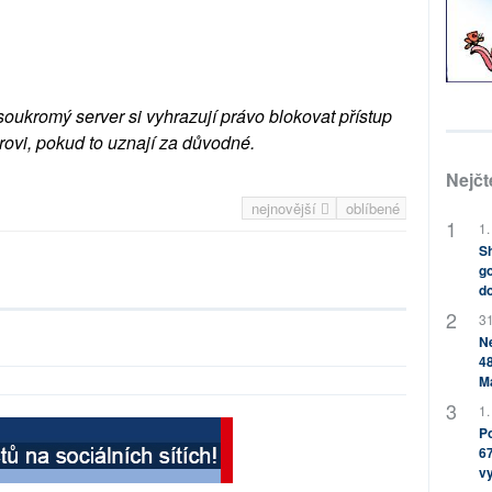
soukromý server si vyhrazují právo blokovat přístup
rovi, pokud to uznají za důvodné.
Nejčt
nejnovější
oblíbené
1.
Sh
go
do
31
Ne
48
M
1.
Po
67
v