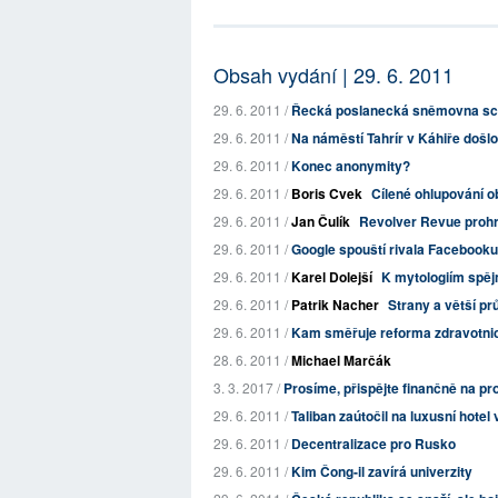
Obsah vydání | 29. 6. 2011
29. 6. 2011 /
Řecká poslanecká sněmovna schv
29. 6. 2011 /
Na náměstí Tahrír v Káhiře došlo
29. 6. 2011 /
Konec anonymity?
29. 6. 2011 /
Boris Cvek
Cílené ohlupování o
29. 6. 2011 /
Jan Čulík
Revolver Revue prohrá
29. 6. 2011 /
Google spouští rivala Facebooku
29. 6. 2011 /
Karel Dolejší
K mytologiím spěj
29. 6. 2011 /
Patrik Nacher
Strany a větší pr
29. 6. 2011 /
Kam směřuje reforma zdravotnic
28. 6. 2011 /
Michael Marčák
3. 3. 2017 /
Prosíme, přispějte finančně na p
29. 6. 2011 /
Taliban zaútočil na luxusní hotel
29. 6. 2011 /
Decentralizace pro Rusko
29. 6. 2011 /
Kim Čong-il zavírá univerzity