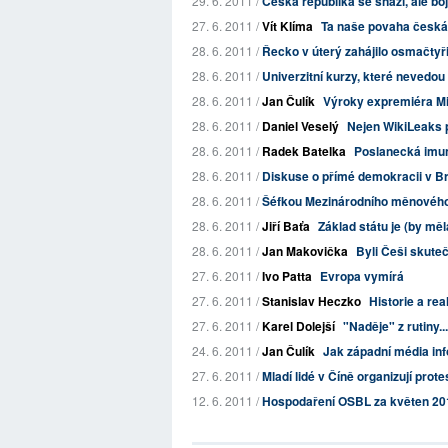
29. 6. 2011 /
Česká republika se snaží, ale boj 
27. 6. 2011 /
Vít Klíma
Ta naše povaha česká.
28. 6. 2011 /
Řecko v úterý zahájilo osmačtyř
28. 6. 2011 /
Univerzitní kurzy, které nevedou
28. 6. 2011 /
Jan Čulík
Výroky expremiéra Mil
28. 6. 2011 /
Daniel Veselý
Nejen WikiLeaks p
28. 6. 2011 /
Radek Batelka
Poslanecká imuni
28. 6. 2011 /
Diskuse o přímé demokracii v B
28. 6. 2011 /
Šéfkou Mezinárodního měnového 
28. 6. 2011 /
Jiří Baťa
Základ státu je (by měla
28. 6. 2011 /
Jan Makovička
Byli Češi skute
27. 6. 2011 /
Ivo Patta
Evropa vymírá
27. 6. 2011 /
Stanislav Heczko
Historie a re
27. 6. 2011 /
Karel Dolejší
"Naděje" z rutiny...
24. 6. 2011 /
Jan Čulík
Jak západní média inf
27. 6. 2011 /
Mladí lidé v Číně organizují prot
12. 6. 2011 /
Hospodaření OSBL za květen 20