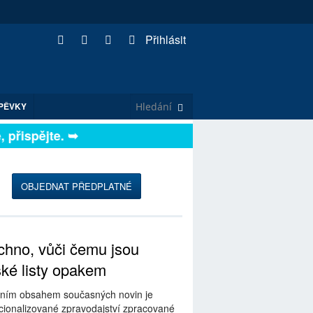
Přihlásit
PĚVKY
přispějte. ➥
OBJEDNAT PŘEDPLATNÉ
hno, vůči čemu jsou
ské listy opakem
ním obsahem současných novin je
ionalizované zpravodajství zpracované