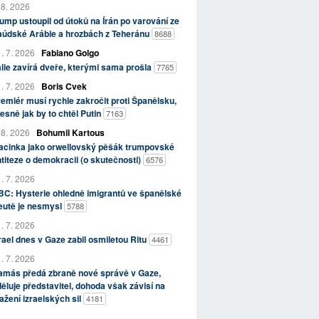
 8. 2026
ump ustoupil od útoků na Írán po varování ze
aúdské Arábie a hrozbách z Teheránu
8688
. 7. 2026
Fabiano Golgo
álie zavírá dveře, kterými sama prošla
7765
. 7. 2026
Boris Cvek
emiér musí rychle zakročit proti Španělsku,
esně jak by to chtěl Putin
7163
 8. 2026
Bohumil Kartous
acinka jako orwellovský pěšák trumpovské
titeze o demokracii (o skutečnosti)
6576
. 7. 2026
C: Hysterie ohledně imigrantů ve španělské
eutě je nesmysl
5788
. 7. 2026
rael dnes v Gaze zabil osmiletou Ritu
4461
. 7. 2026
amás předá zbraně nové správě v Gaze,
ěluje představitel, dohoda však závisí na
ažení izraelských sil
4181