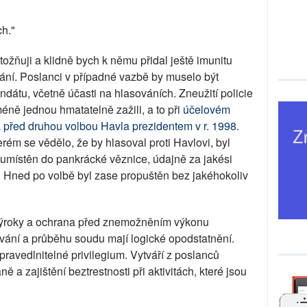
h."
ožňuji a klidně bych k němu přidal ještě imunitu
ní. Poslanci v případné vazbě by muselo být
tu, včetně účasti na hlasováních. Zneužití policie
méně jednou hmatatelně zažili, a to při
účelovém
 před druhou volbou Havla prezidentem v r. 1998
.
erém se vědělo, že by hlasoval proti Havlovi, byl
umístěn do pankrácké věznice, údajně za jakési
 Hned po volbě byl zase propuštěn bez jakéhokoliv
 výroky a ochrana před znemožněním výkonu
ání a průběhu soudu mají logické opodstatnění.
spravedlnitelné privilegium. Vytváří z poslanců
 a zajištění beztrestnosti při aktivitách, které jsou