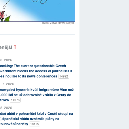
enější
 8. 2026
ocking: The current questionable Czech
vernment blocks the access of journalists it
es not like to its news conferences
14992
. 7. 2026
smyslná hysterie kvůli imigrantům: Více než
 000 lidí se už dobrovolně vrátilo z Ceuty do
aroka
14370
 8. 2026
čet obětí v pohraniční krizi v Ceutě stoupl na
, španělská vláda oznámila plány na
ybudování bariéry
10175