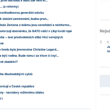
proti obchodu s lidmi zde není ef...
.. (a reformy)
icetihodinovou generální stávku
 k získání zaměstnání, budou pran...
oše Zemana o islámu jsou xenofobní a neinformo...
Nejsd
otvrzují domněnku, že NATO válčí v Libyi kvůli ropě
ta -- test předvolebních slibů Věcí veřejných
6.
rně
Ja
fondu byla jmenována Christine Lagard...
ře
 být) rodina. Bude tomu i za třicet či čtyř...
čně zbabělci?
alita dlouhodobých cyklů
ormují o České republice
esty - navzdory režimnímu útlaku
11