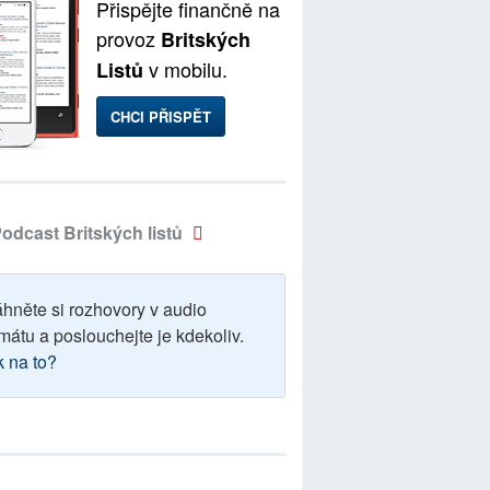
Přispějte finančně na
provoz
Britských
v mobilu.
Listů
CHCI PŘISPĚT
odcast Britských listů
áhněte si rozhovory v audio
mátu a poslouchejte je kdekoliv.
k na to?