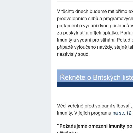
V těchto dnech budeme mít přímo e
předvolebních slibů a programových 
parlament o vydání dvou poslanců VV
za poskytnutí a přijetí úplatku. Par
imunity a vydání pro stíhání. Pokud 
případě vyloučeno navždy, stejně t
nezávislý soud.
Věci veřejné před volbami slibovali
imunity. V jejich programu
na str. 1
"Požadujeme omezení imunity po
učiněné v