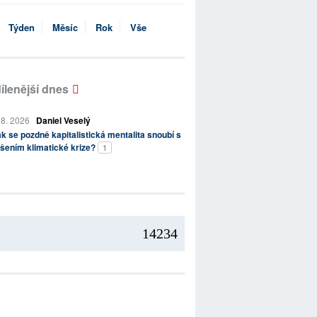
Týden
Měsíc
Rok
Vše
ílenější dnes
 8. 2026
Daniel Veselý
k se pozdně kapitalistická mentalita snoubí s
šením klimatické krize?
1
14234