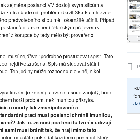
 jak zejména poslanci VV dostojí svým slibům a
řada z nich bude mít problém zbavit Škárku a hlavně
vého předvolebního slibu měli okamžitě učinit. Případ
 poslancům přece není rétorickým projevem v
ření z korupce by tedy mělo být prověřeno
anci musí nejdříve "podrobně prostudovat spis". Tato
t co nejdříve zrušena. Spis má studovat státní
P
oud. Ten jediný může rozhodnout o vině, nikoli
St
e vyšetřování je zmanipulované a soud zaujatý, bude
for
hem horší problém, než imunitou přikrytou
Ja
licie a soudy tak zmanipulované a
tandardní prací musí poslanci chránit imunitou,
ané? Jak to, že naši poslanci tu tvoří a udržují
i sami musí bránit tak, že hrají mimo tato
 nutno neustále pokládat každému poslanci, který