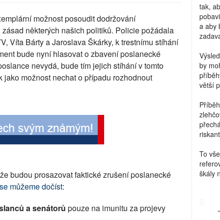
tak, a
pobavi
xemplární možnost posoudit dodržování
a aby 
zásad některých našich politiků. Policie požádala
zadava
, Víta Bárty a Jaroslava Škárky, k trestnímu stíhání
lament bude nyní hlasovat o zbavení poslanecké
Výsled
poslance nevydá, bude tím jejich stíhání v tomto
by moh
příběh
ak jako možnost nechat o případu rozhodnout
větší 
Příběh
zlehčo
přechá
riskant
To vše
refero
škály 
, že budou prosazovat faktické zrušení poslanecké
2 se můžeme dočíst:
slanců a senátorů
pouze na imunitu za projevy