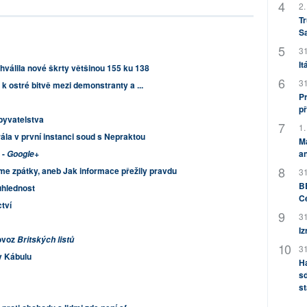
2.
Tr
S
31
It
álila nové škrty většinou 155 ku 138
31
 k ostré bitvě mezi demonstranty a ...
Pr
př
byvatelstva
1.
la v první instanci soud s Nepraktou
M
an
 -
Google+
me zpátky, aneb Jak informace přežily pravdu
31
BB
ůhlednost
C
tví
31
Iz
rovoz
Britských listů
31
 v Kábulu
H
sd
st