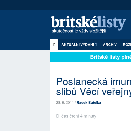
AKTUÁLNÍ VYDÁNÍ
ARCHIV
ROZ
Britské listy plně 
Poslanecká imuni
slibů Věcí veřejn
28. 6. 2011 /
Radek Batelka
čas čtení 4 minuty