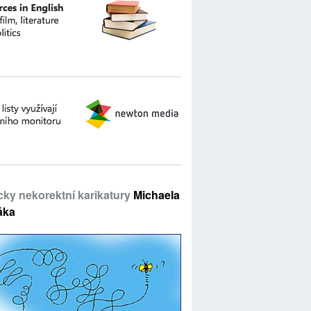
icky nekorektní karikatury
Michaela
áka