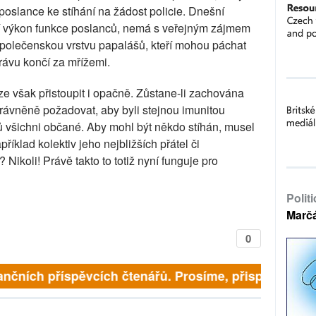
poslance ke stíhání na žádost policie. Dnešní
í výkon funkce poslanců, nemá s veřejným zájmem
společenskou vrstvu papalášů, kteří mohou páchat
právu končí za mřížemi.
e však přistoupit i opačně. Zůstane-li zachována
rávněně požadovat, aby byli stejnou imunitou
dů všichni občané. Aby mohl být někdo stíhán, musel
příklad kolektiv jeho nejbližších přátel či
Nikoli! Právě takto to totiž nyní funguje pro
Polit
Marč
0
ančních příspěvcích čtenářů. Prosíme, přispějte. ➥