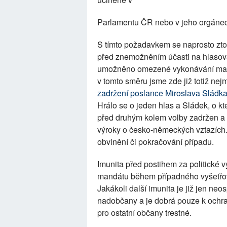
Parlamentu ČR nebo v jeho orgánec
S tímto požadavkem se naprosto ztot
před znemožněním účasti na hlasová
umožněno omezené vykonávání mandá
v tomto směru jsme zde již totiž nej
zadržení poslance Miroslava Sládka
Hrálo se o jeden hlas a Sládek, o kt
před druhým kolem volby zadržen a 
výroky o česko-německých vztazích.
obvinění či pokračování případu.
Imunita před postihem za politické
mandátu během případného vyšetřov
Jakákoli další imunita je již jen neo
nadobčany a je dobrá pouze k ochraně
pro ostatní občany trestné.