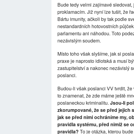
Bude tedy velmi zajímavé sledovat,
proklamacím. Již nyní lze tušit, že 
Bártu imunity, ačkoli by tak podle s
nestandardních hotovostních půjček
parlamentu ani náhodou. Toto podez
nezávislým soudem.
Místo toho však slyšíme, jak si posl
praxe je naprosto idiotská a musí bý
zastupitelství a nakonec nezávislý s
poslanci.
Budou-li však poslanci VV tvrdit, ž
to znamenat, že zde máme ještě mno
poslaneckou kriminalitu.
Jsou-li po
zkorumpované, že se před jejich s
jak se před nimi ochráníme my, obč
pravidla systému, před nimiž se on
pravidla?
To je otázka, kterou bude