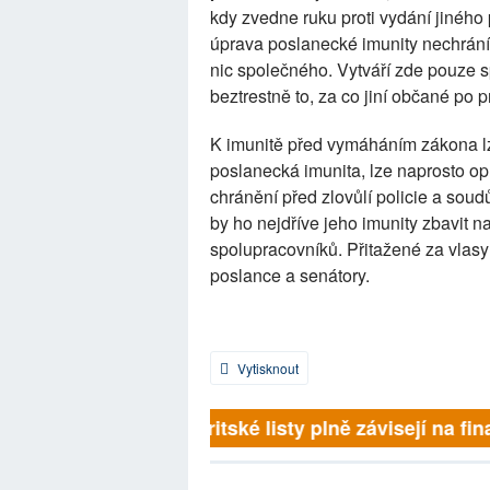
kdy zvedne ruku proti vydání jiného 
úprava poslanecké imunity nechrán
nic společného. Vytváří zde pouze 
beztrestně to, za co jiní občané po 
K imunitě před vymáháním zákona lz
poslanecká imunita, lze naprosto op
chránění před zlovůlí policie a sou
by ho nejdříve jeho imunity zbavit na
spolupracovníků. Přitažené za vlasy? 
poslance a senátory.
Vytisknout
Britské listy plně závisejí na fin