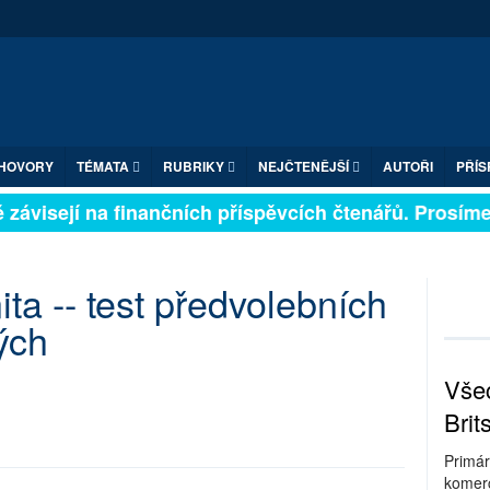
HOVORY
TÉMATA
RUBRIKY
NEJČTENĚJŠÍ
AUTOŘI
PŘÍS
závisejí na finančních příspěvcích čtenářů. Prosíme, 
ta -- test předvolebních
ých
Všec
Brit
Primár
komerc