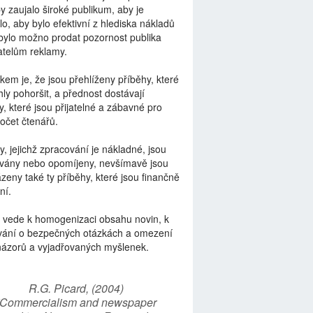
by zaujalo široké publikum, aby je
lo, aby bylo efektivní z hlediska nákladů
bylo možno prodat pozornost publika
telům reklamy.
kem je, že jsou přehlíženy příběhy, které
ly pohoršit, a přednost dostávají
y, které jsou přijatelné a zábavné pro
počet čtenářů.
y, jejichž zpracování je nákladné, jsou
vány nebo opomíjeny, nevšímavě jsou
zeny také ty příběhy, které jsou finančně
ní.
 vede k homogenizaci obsahu novin, k
vání o bezpečných otázkách a omezení
názorů a vyjadřovaných myšlenek.
R.G. Picard, (2004)
“Commercialism and newspaper