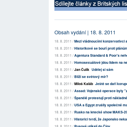
Obsah vydání | 18. 8. 2011
18. 8. 2011 /
Mezi vládnoucími konzervativci a
18. 8. 2011 /
Historikové se bouří proti plánům
18. 8. 2011 /
Agentura Standard & Poor's neho
18. 8. 2011 /
Homosexuálové jdou lidem na ner
18. 8. 2011 /
Jan Čulík
Udělej si sám
18. 8. 2011 /
Blíží se světový mír?
18. 8. 2011 /
Miloš Kaláb
Ještě se daří korup
18. 8. 2011 /
Assad: Vojenské operace byly "
18. 8. 2011 /
Španělé protestují proti náklad
18. 8. 2011 /
USA a Egypt zrušily společné m
18. 8. 2011 /
Rusko na letecké show MAKS-2011
18. 8. 2011 /
Historici tvrdí, že Japonsko neka
18. 8. 2011 /
Rusové utíkají do Číny