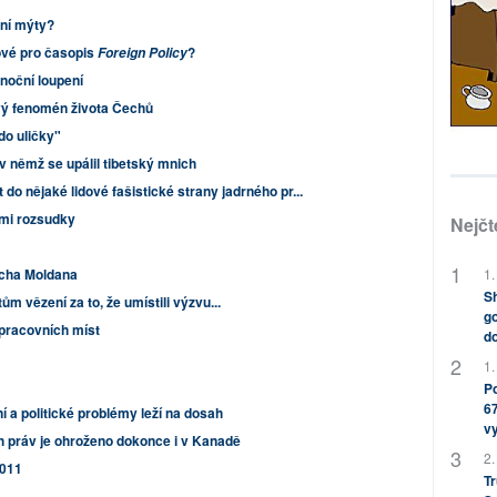
bní mýty?
lové pro časopis
?
Foreign Policy
 noční loupení
vý fenomén života Čechů
do uličky"
 v němž se upálil tibetský mnich
 do nějaké lidové fašistické strany jadrného pr...
ými rozsudky
Nejčt
icha Moldana
1.
Sh
ům vězení za to, že umístili výzvu...
go
 pracovních míst
do
1.
Po
67
 a politické problémy leží na dosah
v
h práv je ohroženo dokonce i v Kanadě
2.
2011
Tr