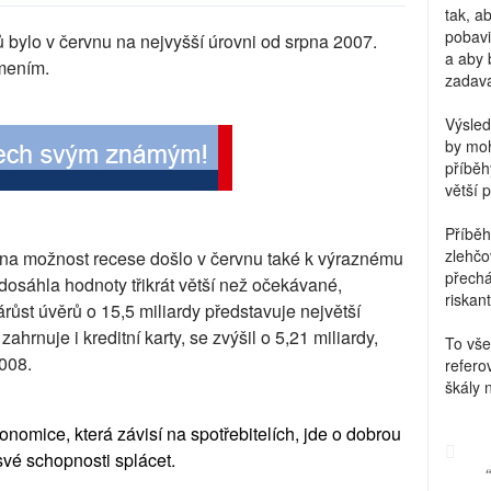
tak, a
pobavi
 bylo v červnu na nejvyšší úrovni od srpna 2007.
a aby 
mením.
zadava
Výsled
by moh
příběh
větší 
Příběh
zlehčo
i na možnost recese došlo v červnu také k výraznému
přechá
a dosáhla hodnoty třikrát větší než očekávané,
riskant
ůst úvěrů o 15,5 miliardy představuje největší
ahrnuje i kreditní karty, se zvýšil o 5,21 miliardy,
To vše
008.
refero
škály 
nomice, která závisí na spotřebitelích, jde o dobrou
své schopnosti splácet.