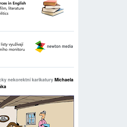
icky nekorektní karikatury
Michaela
áka