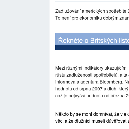
Zadlužování amerických spotřebitelů
To není pro ekonomiku dobrým zna
Mezi různými indikátory ukazujícím
růstu zadluženosti spotřebitelů, a t
informovala agentura Bloomberg. Nár
hodnotu od srpna 2007 a dluh, který z
což je nejvyšší hodnota od března 2
Někdo by se mohl domnívat, že v eko
věc, a že dlužníci museli důvěřovat 