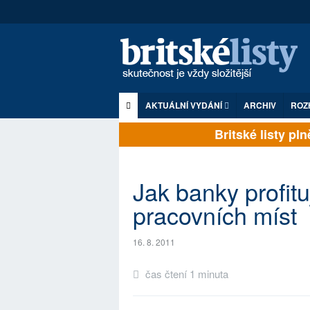
AKTUÁLNÍ VYDÁNÍ
ARCHIV
ROZ
Britské listy plně
Jak banky profitu
pracovních míst
16. 8. 2011
čas čtení 1 minuta