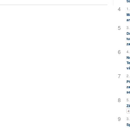
S
1.
M
an
3.
Dů
tu
za
4.
No
Te
vá
2.
P
za
s
5.
Zá
4
3.
S