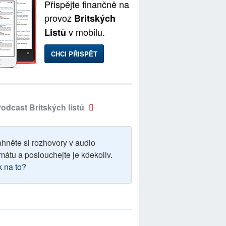
Přispějte finančně na
provoz
Britských
v mobilu.
Listů
CHCI PŘISPĚT
odcast Britských listů
áhněte si rozhovory v audio
mátu a poslouchejte je kdekoliv.
k na to?