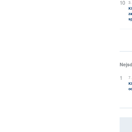
3.
Kl
za
s
Nejsd
7.
Kl
od