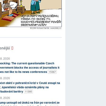
enější
 8. 2026
ocking: The current questionable Czech
vernment blocks the access of journalists it
es not like to its news conferences
15367
 8. 2026
čet obětí v pohraniční krizi v Ceutě stoupl na
, španělská vláda oznámila plány na
ybudování bariéry
11395
 8. 2026
ump ustoupil od útoků na Írán po varování ze