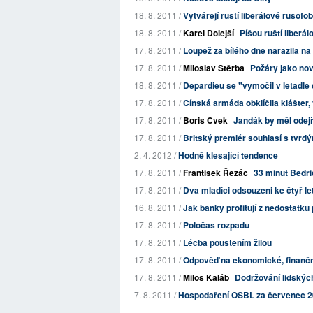
18. 8. 2011 /
Vytvářejí ruští liberálové rusofo
18. 8. 2011 /
Karel Dolejší
Píšou ruští liberá
17. 8. 2011 /
Loupež za bílého dne narazila na
17. 8. 2011 /
Miloslav Štěrba
Požáry jako no
18. 8. 2011 /
Depardieu se "vymočil v letadle 
17. 8. 2011 /
Čínská armáda obklíčila klášter,
17. 8. 2011 /
Boris Cvek
Jandák by měl odejít
17. 8. 2011 /
Britský premiér souhlasí s tvrd
2. 4. 2012 /
Hodně klesající tendence
17. 8. 2011 /
František Řezáč
33 minut Bedř
17. 8. 2011 /
Dva mladíci odsouzeni ke čtyř let
16. 8. 2011 /
Jak banky profitují z nedostatku
17. 8. 2011 /
Poločas rozpadu
17. 8. 2011 /
Léčba pouštěním žilou
17. 8. 2011 /
Odpověď na ekonomické, finanční
17. 8. 2011 /
Miloš Kaláb
Dodržování lidskýc
7. 8. 2011 /
Hospodaření OSBL za červenec 