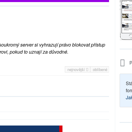
soukromý server si vyhrazují právo blokovat přístup
rovi, pokud to uznají za důvodné.
P
nejnovější
oblíbené
St
for
Ja