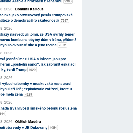
aúdské Arábie a hrozbách z Teheránu
9983
 8. 2026
Bohumil Kartous
acinka jako orwellovský pěšák trumpovské
titeze o demokracii (o skutečnosti)
7397
 8. 2026
kazy nasvědčují tomu, že USA svrhly téměř
novou bombu na obytný dům v Íránu, přičemž
hynulo dvouleté dítě a jeho rodiče
7072
 8. 2026
vá jednání mezi USA a Íránem jsou pro
herán „poslední šancí“, jak zabránit eskalaci
lky, tvrdí Trump
4920
 8. 2026
ři výbuchu bomby v moskevské restauraci
hynuli tři lidé; explodovalo zařízení, které u
ebe měla žena
4229
 8. 2026
hada trvanlivosti římského betonu rozluštěna
144
 8. 2026
Oldřich Maděra
potřeba vody v JE Dukovany
4054