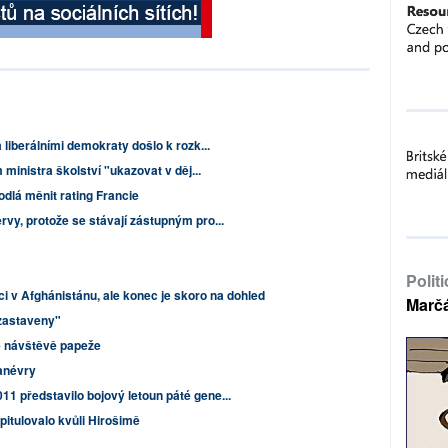
 liberálními demokraty došlo k rozk...
 ministra školství "ukazovat v děj...
dlá měnit rating Francie
vy, protože se stávají zástupným pro...
Polit
ci v Afghánistánu, ale konec je skoro na dohled
Marč
zastaveny"
né návštěvě papeže
anévry
 představilo bojový letoun páté gene...
pitulovalo kvůli Hirošimě