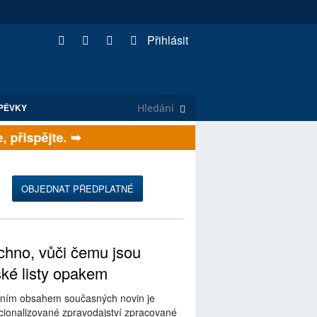
Přihlásit
PĚVKY
přispějte. ➥
OBJEDNAT PŘEDPLATNÉ
hno, vůči čemu jsou
ské listy opakem
ním obsahem současných novin je
ionalizované zpravodajství zpracované