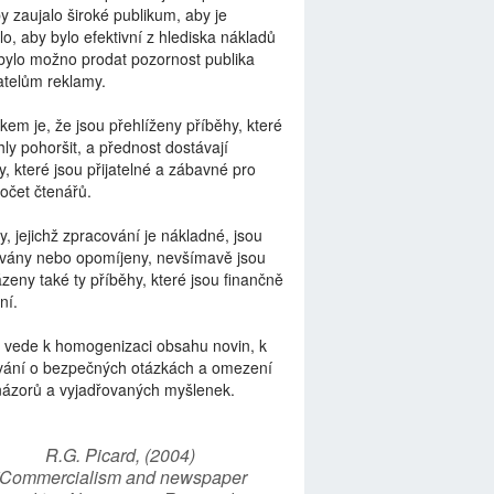
by zaujalo široké publikum, aby je
lo, aby bylo efektivní z hlediska nákladů
bylo možno prodat pozornost publika
telům reklamy.
kem je, že jsou přehlíženy příběhy, které
ly pohoršit, a přednost dostávají
y, které jsou přijatelné a zábavné pro
počet čtenářů.
y, jejichž zpracování je nákladné, jsou
vány nebo opomíjeny, nevšímavě jsou
zeny také ty příběhy, které jsou finančně
ní.
 vede k homogenizaci obsahu novin, k
vání o bezpečných otázkách a omezení
názorů a vyjadřovaných myšlenek.
R.G. Picard, (2004)
“Commercialism and newspaper