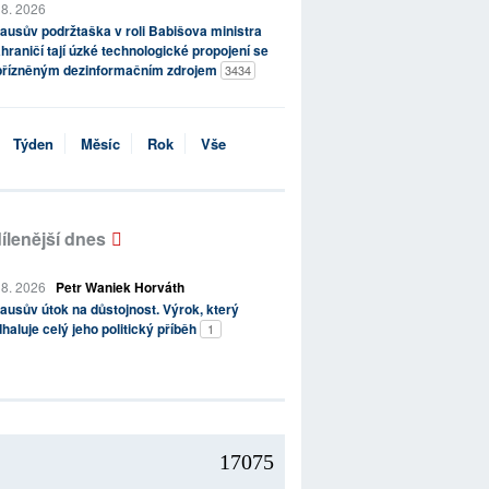
 8. 2026
ausův podržtaška v roli Babišova ministra
hraničí tají úzké technologické propojení se
přízněným dezinformačním zdrojem
3434
Týden
Měsíc
Rok
Vše
ílenější dnes
 8. 2026
Petr Waniek Horváth
ausův útok na důstojnost. Výrok, který
haluje celý jeho politický příběh
1
17075