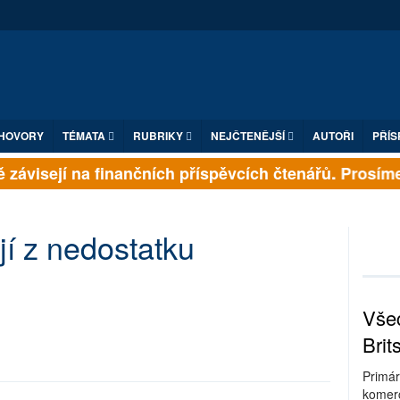
HOVORY
TÉMATA
RUBRIKY
NEJČTENĚJŠÍ
AUTOŘI
PŘÍS
 závisejí na finančních příspěvcích čtenářů. Prosíme, 
jí z nedostatku
Všec
Brit
Primár
komerc