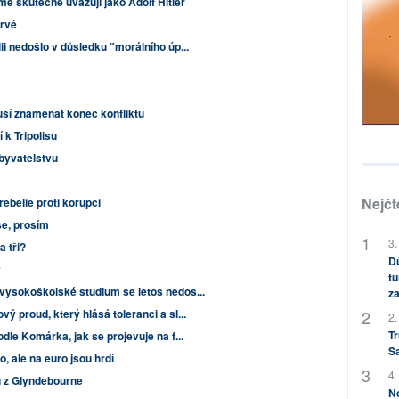
mě skutečně uvažují jako Adolf Hitler
prvé
ii nedošlo v důsledku "morálního úp...
usí znamenat konec konfliktu
í k Tripolisu
obyvatelstvu
Nejčt
rebelie proti korupci
se, prosím
3.
a tři?
Dů
y
tu
vysokoškolské studium se letos nedos...
za
ý proud, který hlásá toleranci a sl...
2.
Tr
dle Komárka, jak se projevuje na f...
S
, ale na euro jsou hrdí
4.
u z Glyndebourne
No