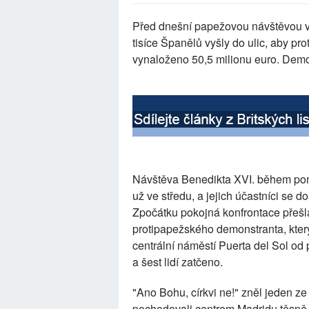
Před dnešní papežovou návštěvou v 
tisíce Španělů vyšly do ulic, aby pr
vynaloženo 50,5 milionu euro. Demonst
Návštěva Benedikta XVI. během pom
už ve středu, a jejich účastníci se do
Zpočátku pokojná konfrontace přešla 
protipapežského demonstranta, který 
centrální náměstí Puerta del Sol od 
a šest lidí zatčeno.
"Ano Bohu, církvi ne!" zněl jeden z
pochodovali centrem Madridu těsně 