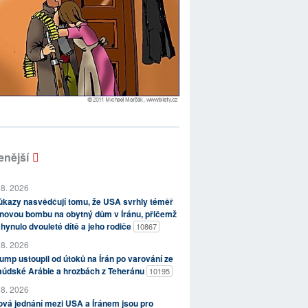
enější
 8. 2026
kazy nasvědčují tomu, že USA svrhly téměř
novou bombu na obytný dům v Íránu, přičemž
hynulo dvouleté dítě a jeho rodiče
10867
 8. 2026
ump ustoupil od útoků na Írán po varování ze
aúdské Arábie a hrozbách z Teheránu
10195
 8. 2026
vá jednání mezi USA a Íránem jsou pro