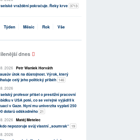
raelské vraždění pokračuje. Řeky krve
3713
Týden
Měsíc
Rok
Vše
ílenější dnes
 8. 2026
Petr Waniek Horváth
ausův útok na důstojnost. Výrok, který
haluje celý jeho politický příběh
146
 8. 2026
raelský profesor přišel o prestižní pracovní
bídku v USA poté, co se veřejně vyjádřil k
tuaci v Gaze. Nyní mu univerzita vyplatí 250
00 dolarů odškodného
21
 8. 2026
Matěj Metelec
kdo nepozoruje svůj vlastní „soumrak“
19
 8. 2026