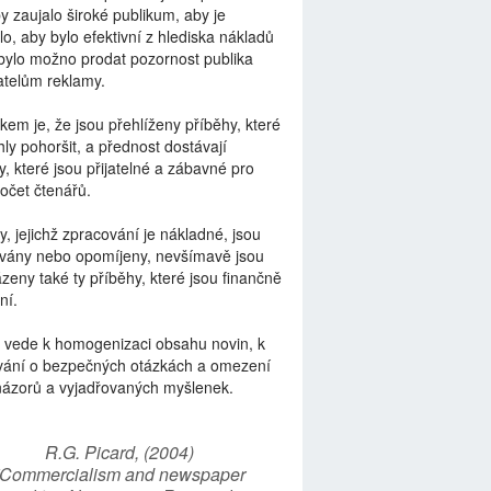
by zaujalo široké publikum, aby je
lo, aby bylo efektivní z hlediska nákladů
bylo možno prodat pozornost publika
telům reklamy.
kem je, že jsou přehlíženy příběhy, které
ly pohoršit, a přednost dostávají
y, které jsou přijatelné a zábavné pro
počet čtenářů.
y, jejichž zpracování je nákladné, jsou
vány nebo opomíjeny, nevšímavě jsou
zeny také ty příběhy, které jsou finančně
ní.
 vede k homogenizaci obsahu novin, k
vání o bezpečných otázkách a omezení
názorů a vyjadřovaných myšlenek.
R.G. Picard, (2004)
“Commercialism and newspaper