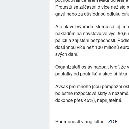
Protestů se zúčastnilo více než sto 
gayů nebo za důslednou odluku círk
Ale hlavní výhrada, kterou sdílejí mn
nákladům na návštěvu ve výši 50,5 m
policii a zajištění bezpečnosti. Pod
dosáhnou více než 100 milionů euro. 
svých daní.
Organizátoři oslav naopak tvrdí, že 
poplatky od poutníků a akce přiláká 
Avšak pro mnohé jsou pompézní osla
bolestné rozpočtové škrty a nezamě
dokonce přes 45%), nepřijatelné.
Podrobnosti v angličtině:
ZDE