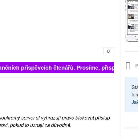
0
P
finančních příspěvcích čtenářů. Prosíme, přispějte. ➥
St
for
Ja
soukromý server si vyhrazují právo blokovat přístup
rovi, pokud to uznají za důvodné.