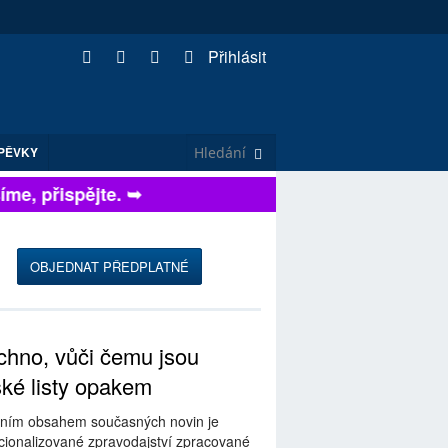
Přihlásit
PĚVKY
e, přispějte. ➥
OBJEDNAT PŘEDPLATNÉ
hno, vůči čemu jsou
ské listy opakem
ním obsahem současných novin je
ionalizované zpravodajství zpracované