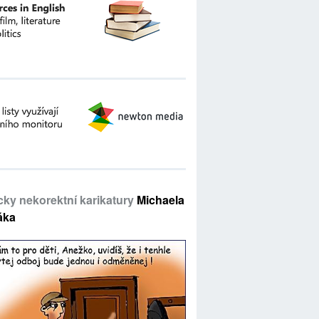
icky nekorektní karikatury
Michaela
áka