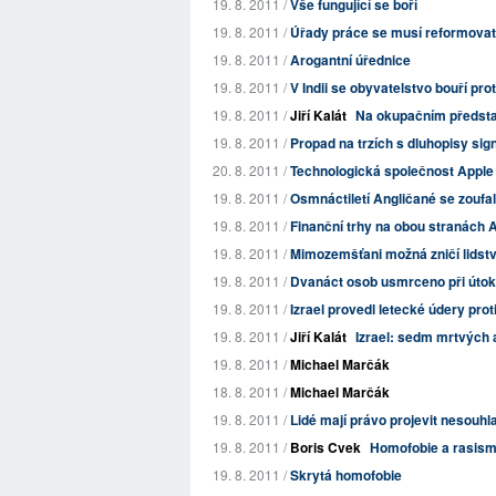
19. 8. 2011 /
Vše fungující se boří
19. 8. 2011 /
Úřady práce se musí reformovat, p
19. 8. 2011 /
Arogantní úřednice
19. 8. 2011 /
V Indii se obyvatelstvo bouří prot
19. 8. 2011 /
Jiří Kalát
Na okupačním předst
19. 8. 2011 /
Propad na trzích s dluhopisy sig
20. 8. 2011 /
Technologická společnost Apple m
19. 8. 2011 /
Osmnáctiletí Angličané se zoufale
19. 8. 2011 /
Finanční trhy na obou stranách At
19. 8. 2011 /
Mimozemšťani možná zničí lidstvo,
19. 8. 2011 /
Dvanáct osob usmrceno při útoku
19. 8. 2011 /
Izrael provedl letecké údery prot
19. 8. 2011 /
Jiří Kalát
Izrael: sedm mrtvých a
19. 8. 2011 /
Michael Marčák
18. 8. 2011 /
Michael Marčák
19. 8. 2011 /
Lidé mají právo projevit nesouhl
19. 8. 2011 /
Boris Cvek
Homofobie a rasism
19. 8. 2011 /
Skrytá homofobie