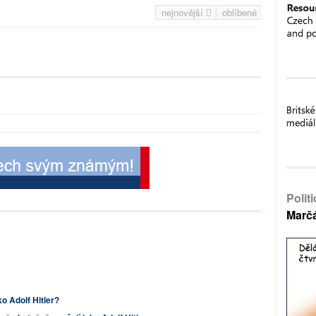
nejnovější
oblíbené
Polit
Marč
o Adolf Hitler?