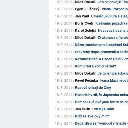
19. 8. 2011 /
Miloš Dokulil
Jen nejnovější "h
19. 8. 2011 /
Egon T. Lánský
Vláda "rozpočto
19. 8. 2011 /
Jan Paul
Umělec, kultura a stát,
19. 8. 2011 /
Boris Cvek
K širšímu pozadí ka
19. 8. 2011 /
Karel Dolejší
Nečasová úvaha, a
19. 8. 2011 /
Miloš Dokulil
Zkušenost s "dru
19. 8. 2011 /
Názor zaměstnanců oddělení Stát
19. 8. 2011 /
Otevřený dopis pracovníků služ
19. 8. 2011 /
Nezaměstnaní a Czech Point? Zb
19. 8. 2011 /
Komu řád a komu neřád?
19. 8. 2011 /
Miloš Dokulil
Je to jen paradox
19. 8. 2011 /
Pavel Pečínka
Ivana Mazánková:
18. 8. 2011 /
Rusové utíkají do Číny
18. 8. 2011 /
Historici tvrdí, že Japonsko neka
18. 8. 2011 /
Homosexuálové jdou lidem na ner
18. 8. 2011 /
Jan Čulík
Udělej si sám
18. 8. 2011 /
Blíží se světový mír?
18. 8. 2011 /
Depardieu se "vymočil v letadle 