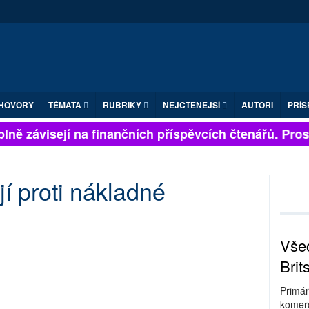
HOVORY
TÉMATA
RUBRIKY
NEJČTENĚJŠÍ
AUTOŘI
PŘÍS
lně závisejí na finančních příspěvcích čtenářů. Prosím
í proti nákladné
Všec
Brit
Primár
komerc