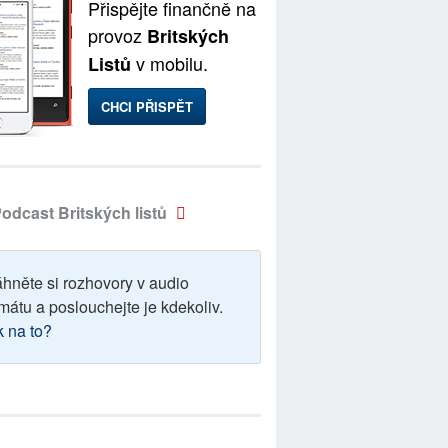
Přispějte finančně na
provoz
Britských
v mobilu.
Listů
CHCI PŘISPĚT
odcast Britských listů
áhněte si rozhovory v audio
mátu a poslouchejte je kdekoliv.
k na to?