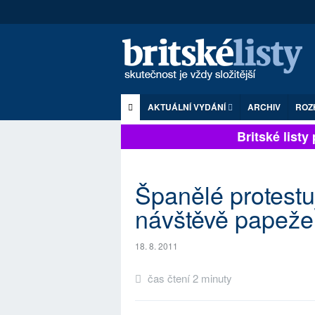
AKTUÁLNÍ VYDÁNÍ
ARCHIV
ROZ
Britské listy p
Španělé protestuj
návštěvě papeže
18. 8. 2011
čas čtení 2 minuty