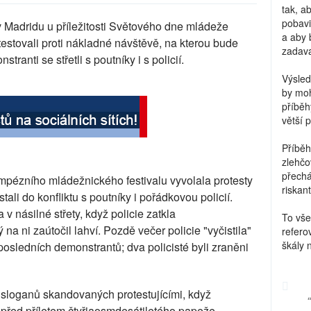
tak, a
pobavi
Madridu u příležitosti Světového dne mládeže
a aby 
otestovali proti nákladné návštěvě, na kterou bude
zadava
ranti se střetli s poutníky i s policií.
Výsled
by moh
příběh
větší 
Příběh
zlehčo
přechá
pézního mládežnického festivalu vyvolala protesty
riskant
stali do konfliktu s poutníky i pořádkovou policií.
v násilné střety, když policie zatkla
To vše
na ni zaútočil lahví. Pozdě večer policie "vyčistila"
refero
škály 
posledních demonstrantů; dva policisté byli zraněni
e sloganů skandovaných protestujícími, když
před příletem čtyřiaosmdesátiletého papeže.