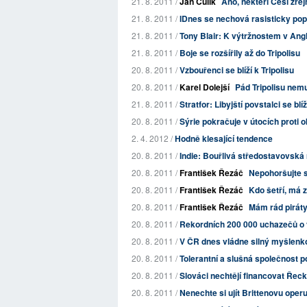
21. 8. 2011 /
Jan Čulík
Ano, někteří Češi zřej
21. 8. 2011 /
IDnes se nechová rasisticky po
21. 8. 2011 /
Tony Blair: K výtržnostem v Angl
21. 8. 2011 /
Boje se rozšířily až do Tripolisu
20. 8. 2011 /
Vzbouřenci se blíží k Tripolisu
20. 8. 2011 /
Karel Dolejší
Pád Tripolisu nem
21. 8. 2011 /
Stratfor: Libyjští povstalci se blíž
20. 8. 2011 /
Sýrie pokračuje v útocích proti 
2. 4. 2012 /
Hodně klesající tendence
20. 8. 2011 /
Indie: Bouřlivá středostavovská 
20. 8. 2011 /
František Řezáč
Nepohoršujte 
20. 8. 2011 /
František Řezáč
Kdo šetří, má z
20. 8. 2011 /
František Řezáč
Mám rád pirát
20. 8. 2011 /
Rekordních 200 000 uchazečů o 
20. 8. 2011 /
V ČR dnes vládne silný myšlenkov
20. 8. 2011 /
Tolerantní a slušná společnost po
20. 8. 2011 /
Slováci nechtějí financovat Řecko
20. 8. 2011 /
Nenechte si ujít Brittenovu oper