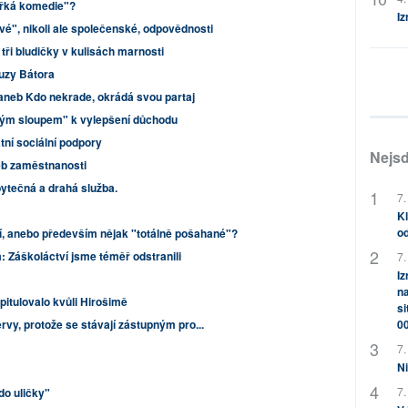
ořká komedie"?
Iz
vé", nikoli ale společenské, odpovědnosti
 tři bludičky v kulisách marnosti
uzy Bátora
neb Kdo nekrade, okrádá svou partaj
hým sloupem" k vylepšení důchodu
ní sociální podpory
Nejsd
eb zaměstnanosti
ytečná a drahá služba.
7.
Kl
od
ní, anebo především nějak "totálně pošahané"?
 Záškoláctví jsme téměř odstranili
7.
Iz
na
pitulovalo kvůli Hirošimě
si
0
vy, protože se stávají zástupným pro...
7.
Ni
7.
do uličky"