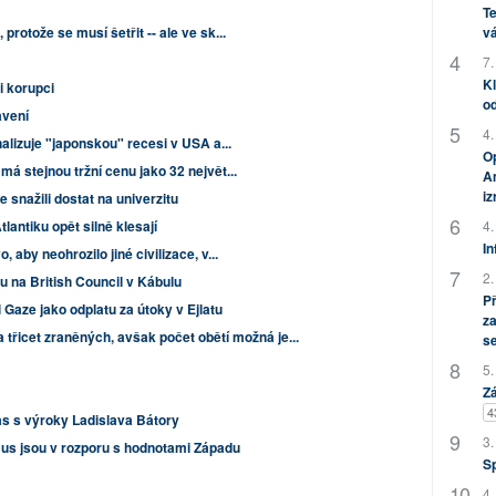
Te
vá
rotože se musí šetřit -- ale ve sk...
7.
Kl
i korupci
od
avení
4.
nalizuje "japonskou" recesi v USA a...
Op
á stejnou tržní cenu jako 32 největ...
Am
i
 snažili dostat na univerzitu
4.
lantiku opět silně klesají
In
 aby neohrozilo jiné civilizace, v...
2.
 na British Council v Kábulu
P
i Gaze jako odplatu za útoky v Ejlatu
za
 třicet zraněných, avšak počet obětí možná je...
s
5.
Zá
4
as s výroky Ladislava Bátory
3.
us jsou v rozporu s hodnotami Západu
S
4.